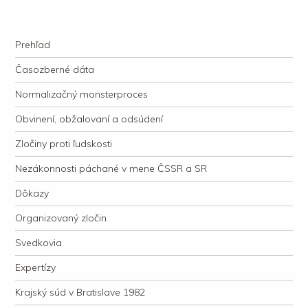
kauzacervanova.sk
Najdlhšie trvajúci, dodnes nevyjasnený súdny proces v dejnách slovenskej
Navigation
justície
Skip to content
Prehľad
Časozberné dáta
Normalizačný monsterproces
Obvinení, obžalovaní a odsúdení
Zločiny proti ľudskosti
Nezákonnosti páchané v mene ČSSR a SR
Dôkazy
Organizovaný zločin
Svedkovia
Expertízy
Krajský súd v Bratislave 1982