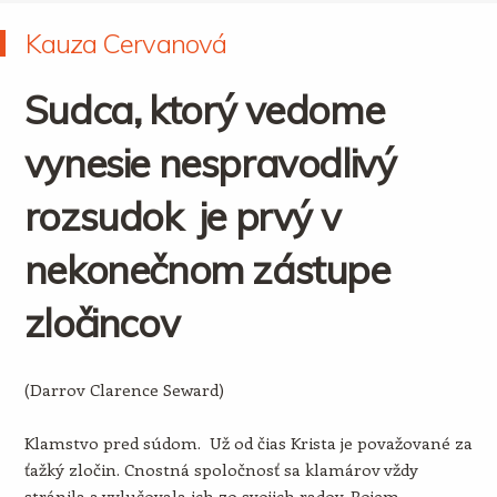
Kauza Cervanová
Sudca, ktorý vedome
vynesie nespravodlivý
rozsudok je prvý v
nekonečnom zástupe
zločincov
(Darrov Clarence Seward)
Klamstvo pred súdom. Už od čias Krista je považované za
ťažký zločin. Cnostná spoločnosť sa klamárov vždy
stránila a vylučovala ich zo svojich radov. Pojem