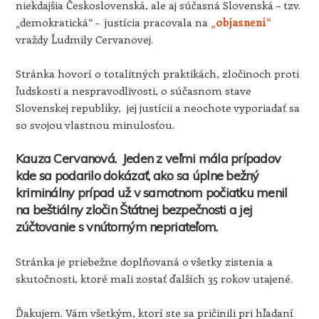
niekdajšia Československá, ale aj súčasná Slovenská – tzv.
„demokratická“ - justícia pracovala na
„objasnení“
vraždy Ľudmily Cervanovej.
Stránka hovorí o totalitných praktikách, zločinoch proti
ľudskosti a nespravodlivosti, o súčasnom stave
Slovenskej republiky, jej justícii a neochote vyporiadať sa
so svojou vlastnou minulosťou.
Kauza Cervanová. Jeden z veľmi mála prípadov
kde sa podarilo dokázať, ako sa úplne bežný
kriminálny prípad už v samotnom počiatku menil
na beštiálny zločin Štátnej bezpečnosti a jej
zúčtovanie s vnútorným nepriateľom.
Stránka je priebežne doplňovaná o všetky zistenia a
skutočnosti, ktoré mali zostať ďalších 35 rokov utajené.
Ďakujem. Vám všetkým, ktorí ste sa pričinili pri hľadaní