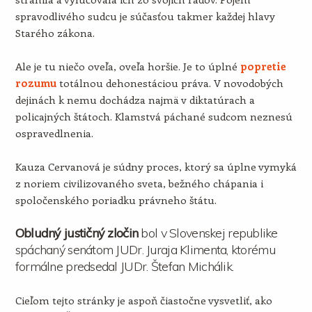
spravodlivého sudcu je súčasťou takmer každej hlavy
Starého zákona.
Ale je tu niečo oveľa, oveľa horšie. Je to úplné
popretie
rozumu
totálnou dehonestáciou práva. V novodobých
dejinách k nemu dochádza najmä v diktatúrach a
policajných štátoch. Klamstvá páchané sudcom neznesú
ospravedlnenia.
Kauza Cervanová je súdny proces, ktorý sa úplne vymyká
z noriem civilizovaného sveta, bežného chápania i
spoločenského poriadku právneho štátu.
Obludný justičný zločin
bol v Slovenskej republike
spáchaný senátom JUDr. Juraja Klimenta, ktorému
formálne predsedal JUDr. Štefan Michálik.
Cieľom tejto stránky je aspoň čiastočne vysvetliť, ako