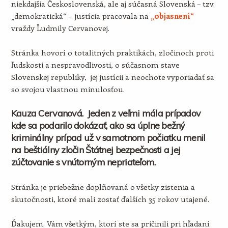
niekdajšia Československá, ale aj súčasná Slovenská – tzv.
„demokratická“ - justícia pracovala na
„objasnení“
vraždy Ľudmily Cervanovej.
Stránka hovorí o totalitných praktikách, zločinoch proti
ľudskosti a nespravodlivosti, o súčasnom stave
Slovenskej republiky, jej justícii a neochote vyporiadať sa
so svojou vlastnou minulosťou.
Kauza Cervanová. Jeden z veľmi mála prípadov
kde sa podarilo dokázať, ako sa úplne bežný
kriminálny prípad už v samotnom počiatku menil
na beštiálny zločin Štátnej bezpečnosti a jej
zúčtovanie s vnútorným nepriateľom.
Stránka je priebežne doplňovaná o všetky zistenia a
skutočnosti, ktoré mali zostať ďalších 35 rokov utajené.
Ďakujem. Vám všetkým, ktorí ste sa pričinili pri hľadaní