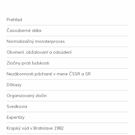
kauzacervanova.sk
Najdlhšie trvajúci, dodnes nevyjasnený súdny proces v dejnách slovenskej
Navigation
justície
Skip to content
Prehľad
Časozberné dáta
Normalizačný monsterproces
Obvinení, obžalovaní a odsúdení
Zločiny proti ľudskosti
Nezákonnosti páchané v mene ČSSR a SR
Dôkazy
Organizovaný zločin
Svedkovia
Expertízy
Krajský súd v Bratislave 1982