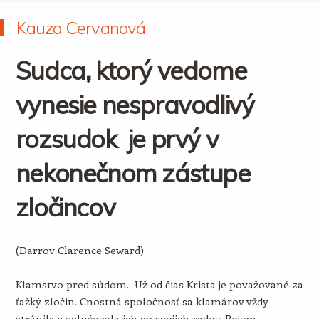
Kauza Cervanová
Sudca, ktorý vedome
vynesie nespravodlivý
rozsudok je prvý v
nekonečnom zástupe
zločincov
(Darrov Clarence Seward)
Klamstvo pred súdom. Už od čias Krista je považované za
ťažký zločin. Cnostná spoločnosť sa klamárov vždy
stránila a vylučovala ich zo svojich radov. Pojem