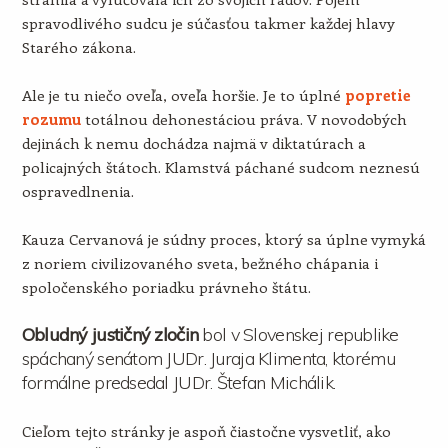
spravodlivého sudcu je súčasťou takmer každej hlavy
Starého zákona.
Ale je tu niečo oveľa, oveľa horšie. Je to úplné
popretie
rozumu
totálnou dehonestáciou práva. V novodobých
dejinách k nemu dochádza najmä v diktatúrach a
policajných štátoch. Klamstvá páchané sudcom neznesú
ospravedlnenia.
Kauza Cervanová je súdny proces, ktorý sa úplne vymyká
z noriem civilizovaného sveta, bežného chápania i
spoločenského poriadku právneho štátu.
Obludný justičný zločin
bol v Slovenskej republike
spáchaný senátom JUDr. Juraja Klimenta, ktorému
formálne predsedal JUDr. Štefan Michálik.
Cieľom tejto stránky je aspoň čiastočne vysvetliť, ako