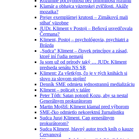
Rozumné pochybnosti bez prítomnosti rozumu
Klamár a obhajca väzenskej zvlčilosti. Akáže
mozaika?
Prejav exemplárnej krutosti – Zimákovú mali
stíhať väzobne
JUDr. Kliment v Postoji – Beňová usvedčovala
Čermana?
Kliment, Postoj – psychológovia, psychiatri a
Brázda
„Sudca“ Kliment – človek princípov a zásad,
ktoré iní ľudia nemajú
Ja som už od prírody taký … JUDr. Kliment
predseda senátu NS SR
Kliment: Za všetkým, čo je v tých knihách si
slovo za slovom stojím!
Denník SME odmieta jednostrannú medializáciu
Kliment – policajt v taláre
Peter Tóth: Satan potopil Kozu, aby sa nestal
Generálnym prokurátorom
Martin Mojžiš: Kliment klamal pred výborom
SME-čko odmietlo nekorektnú žurnalistiku
Sudca Juraj Kliment. Cap generálnym
prokurátorom?
Sudca Kliment, hlavný autor troch kníh o kauze
Cervanová