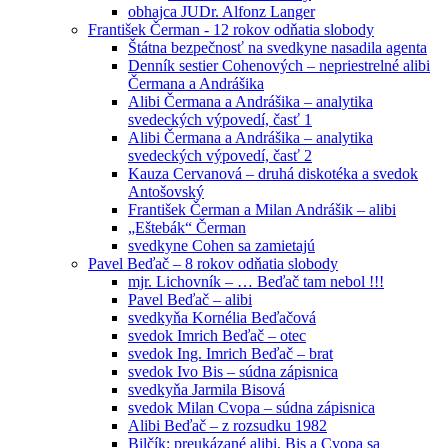
obhajca JUDr. Alfonz Langer
František Čerman - 12 rokov odňatia slobody
Štátna bezpečnosť na svedkyne nasadila agenta
Denník sestier Cohenových – nepriestrelné alibi
Čermana a Andrášika
Alibi Čermana a Andrášika – analytika
svedeckých výpovedí, časť 1
Alibi Čermana a Andrášika – analytika
svedeckých výpovedí, časť 2
Kauza Cervanová – druhá diskotéka a svedok
Antošovský
František Čerman a Milan Andrášik – alibi
„Eštebák“ Čerman
svedkyne Cohen sa zamietajú
Pavel Beďač – 8 rokov odňatia slobody
mjr. Lichovník – … Beďač tam nebol !!!
Pavel Beďač – alibi
svedkyňa Kornélia Beďačová
svedok Imrich Beďač – otec
svedok Ing. Imrich Beďač – brat
svedok Ivo Bis – súdna zápisnica
svedkyňa Jarmila Bisová
svedok Milan Cvopa – súdna zápisnica
Alibi Beďač – z rozsudku 1982
Bilčík: preukázané alibi, Bis a Cvopa sa