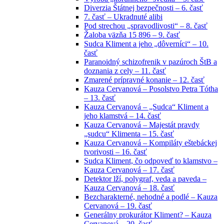
Diverzia Štátnej bezpečnosti – 6. časť
7. časť – Ukradnuté alibi
Pod strechou „spravodlivosti“ – 8. časť
Žaloba väzňa 15 896 – 9. časť
Sudca Kliment a jeho „dôverníci“ – 10.
časť
Paranoidný schizofrenik v pazúroch ŠtB a
doznania z cely – 11. časť
Zmarené prípravné konanie – 12. časť
Kauza Cervanová – Posolstvo Petra Tótha
– 13. časť
Kauza Cervanová – „Sudca“ Kliment a
jeho klamstvá – 14. časť
Kauza Cervanová – Majestát pravdy
„sudcu“ Klimenta – 15. časť
Kauza Cervanová – Kompiláty eštebáckej
tvorivosti – 16. časť
Sudca Kliment, čo odpoveď to klamstvo –
Kauza Cervanová – 17. časť
Detektor lží, polygraf, veda a paveda –
Kauza Cervanová – 18. časť
Bezcharakterné, nehodné a podlé – Kauza
Cervanová – 19. časť
Generálny prokurátor Kliment? – Kauza
Cervanová – 20. časť