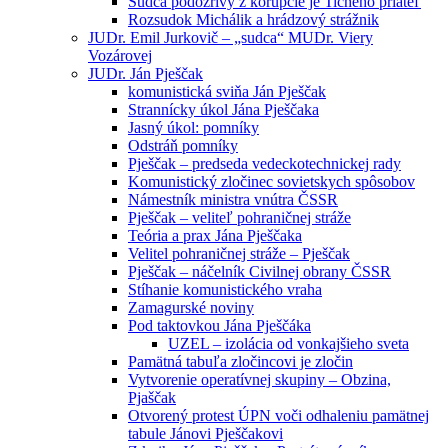
Sudca podozrivý z korupcie je Tichého priateľ
Rozsudok Michálik a hrádzový strážnik
JUDr. Emil Jurkovič – „sudca“ MUDr. Viery
Vozárovej
JUDr. Ján Pješčak
komunistická sviňa Ján Pješčak
Strannícky úkol Jána Pješčaka
Jasný úkol: pomníky
Odstráň pomníky
Pješčak – predseda vedeckotechnickej rady
Komunistický zločinec sovietskych spôsobov
Námestník ministra vnútra ČSSR
Pješčak – veliteľ pohraničnej stráže
Teória a prax Jána Pješčaka
Velitel pohraničnej stráže – Pješčak
Pješčak – náčelník Civilnej obrany ČSSR
Stíhanie komunistického vraha
Zamagurské noviny
Pod taktovkou Jána Pješčáka
UZEL – izolácia od vonkajšieho sveta
Pamätná tabuľa zločincovi je zločin
Vytvorenie operatívnej skupiny – Obzina,
Pjaščak
Otvorený protest ÚPN voči odhaleniu pamätnej
tabule Jánovi Pješčakovi