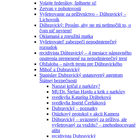
Volajte federálov, šplhnete si!
Zervan v pohotovosti
Vyšetrovanie za príživníctvo – Dúbravický –
Lichovník
Dúbravický: Prosím, aby ste mi netlmočili to, o
čom nič neviem!
Oklamaná a zneužitá matka
Vyšetrovateľ zabezpečí nepodmienečný
rozsudok
recidivista Dúbravický – 4 mesiace nápravného
opatrenia premenené na nepodmienečný trest
Obžaloba – návrh trestu pre Dúbravického
Mihoč a Dubravický
Stanislav Dubravický ustanovený agentom
Štátnej bezpečnosti
Naozaj kričal z narkózy?
MUDr. Štefan Hajdu a krik z narkózy
svedkyňa Katarína Drábeková
svedkyňa Ingrid Čerňáková
Dubravický – poznatky
Otázkový protokol v akcii Kamera
Dúbravický – uväznený za príživu, ale
vyšetrovaný za vraždu? – znehodnocované
alibi
recidivista Dubravický