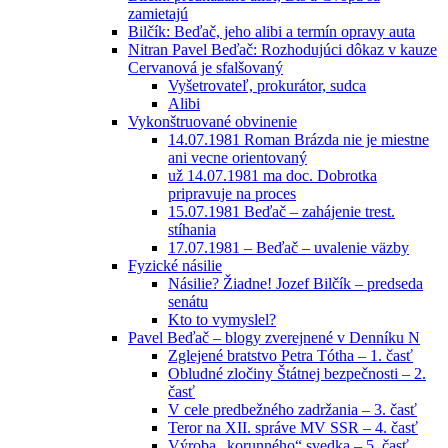
zamietajú
Bilčík: Beďač, jeho alibi a termín opravy auta
Nitran Pavel Beďač: Rozhodujúci dôkaz v kauze
Cervanová je sfalšovaný
Vyšetrovateľ, prokurátor, sudca
Alibi
Vykonštruované obvinenie
14.07.1981 Roman Brázda nie je miestne
ani vecne orientovaný
už 14.07.1981 ma doc. Dobrotka
pripravuje na proces
15.07.1981 Beďač – zahájenie trest.
stíhania
17.07.1981 – Beďač – uvalenie väzby
Fyzické násilie
Násilie? Žiadne! Jozef Bilčík – predseda
senátu
Kto to vymyslel?
Pavel Beďač – blogy zverejnené v Denníku N
Zglejené bratstvo Petra Tótha – 1. časť
Obludné zločiny Štátnej bezpečnosti – 2.
časť
V cele predbežného zadržania – 3. časť
Teror na XII. správe MV SSR – 4. časť
Výroba „korunného“ svedka – 5. časť