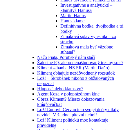
Investigatívne a analytické –
klamstvá Hanusa
Martin Hanus
Hanus klame
Definitívna bodka, dvojbodka a tri
bodky
Zimáková splav vytesnila – zo
strachu
Zimáková mala byť väzobne
stíhaná?
Načo Fiala, Porubský nám stačí
Žalostné IQ, alebo nenaštudovaný trestný spis?
Kliment – hanba NS SR (Martin Daňo)
Kliment obhajuje nezdôvodnený rozsudok
Lož! – Škrobánek nikoho z obžalovaných
nepoznal
Hlúposť alebo klamstvo?
Agent Koza v poloprázdnom kine
Obraz Kliment? Miesto dokazovania
krágľovačka!
Lož! Ľudovít Cervan telo svojej dcéry nikdy
nevidel. V žiadnej pitevni nebol!
Lož! Kliment politickú moc kontaktuje
pravidelne