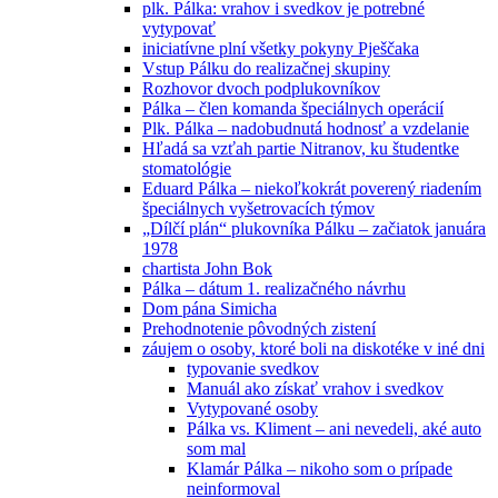
plk. Pálka: vrahov i svedkov je potrebné
vytypovať
iniciatívne plní všetky pokyny Pješčaka
Vstup Pálku do realizačnej skupiny
Rozhovor dvoch podplukovníkov
Pálka – člen komanda špeciálnych operácií
Plk. Pálka – nadobudnutá hodnosť a vzdelanie
Hľadá sa vzťah partie Nitranov, ku študentke
stomatológie
Eduard Pálka – niekoľkokrát poverený riadením
špeciálnych vyšetrovacích týmov
„Dílčí plán“ plukovníka Pálku – začiatok januára
1978
chartista John Bok
Pálka – dátum 1. realizačného návrhu
Dom pána Simicha
Prehodnotenie pôvodných zistení
záujem o osoby, ktoré boli na diskotéke v iné dni
typovanie svedkov
Manuál ako získať vrahov i svedkov
Vytypované osoby
Pálka vs. Kliment – ani nevedeli, aké auto
som mal
Klamár Pálka – nikoho som o prípade
neinformoval