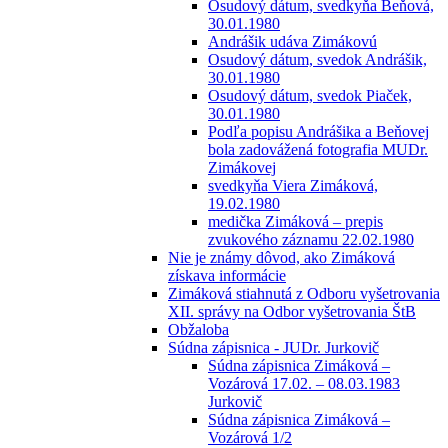
Osudový dátum, svedkyňa Beňová,
30.01.1980
Andrášik udáva Zimákovú
Osudový dátum, svedok Andrášik,
30.01.1980
Osudový dátum, svedok Piaček,
30.01.1980
Podľa popisu Andrášika a Beňovej
bola zadovážená fotografia MUDr.
Zimákovej
svedkyňa Viera Zimáková,
19.02.1980
medička Zimáková – prepis
zvukového záznamu 22.02.1980
Nie je známy dôvod, ako Zimáková
získava informácie
Zimáková stiahnutá z Odboru vyšetrovania
XII. správy na Odbor vyšetrovania ŠtB
Obžaloba
Súdna zápisnica - JUDr. Jurkovič
Súdna zápisnica Zimáková –
Vozárová 17.02. – 08.03.1983
Jurkovič
Súdna zápisnica Zimáková –
Vozárová 1/2