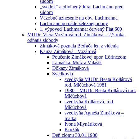
súdom
„svedok“ a obvinený Juraj Lachmann pred
súdom
Väzobné uznesenie na obv. Lachmanna
Lachmann po páde železnej opony
1. výpoveď Lachmanna: červený Fiat 600
MUDr. Viera Vozárová rod. Zimáková – 2,5 roka
odňatia slobody
Zimáková poznala Beďača len z videnia
Kauza Zimáková - Vozárová
Poučenie Zimákovej npor. Lörinczom
Lamačka, Mráz a Valašík
Dôkazy Zimáková
Svedkovia
svedkyňa MUDr. Beata Kollárová
rod. Mlčúchová 1981
1980 – MUDr. Beata Kollárová rod.
Mlčúchová
svedkyňa Kollárová, rod.
Mlčúchová
svedkyňa Agneša Zimáková –
matka
Ivona Mlynáriková
Kružlík
Deň zlomu 30.01.1980