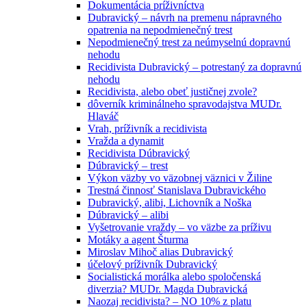
Dokumentácia príživníctva
Dubravický – návrh na premenu nápravného
opatrenia na nepodmienečný trest
Nepodmienečný trest za neúmyselnú dopravnú
nehodu
Recidivista Dubravický – potrestaný za dopravnú
nehodu
Recidivista, alebo obeť justičnej zvole?
dôverník kriminálneho spravodajstva MUDr.
Hlaváč
Vrah, príživník a recidivista
Vražda a dynamit
Recidivista Dúbravický
Dúbravický – trest
Výkon väzby vo väzobnej väznici v Žiline
Trestná činnosť Stanislava Dubravického
Dubravický, alibi, Lichovník a Noška
Dúbravický – alibi
Vyšetrovanie vraždy – vo väzbe za príživu
Motáky a agent Šturma
Miroslav Mihoč alias Dubravický
účelový príživník Dubravický
Socialistická morálka alebo spoločenská
diverzia? MUDr. Magda Dubravická
Naozaj recidivista? – NO 10% z platu