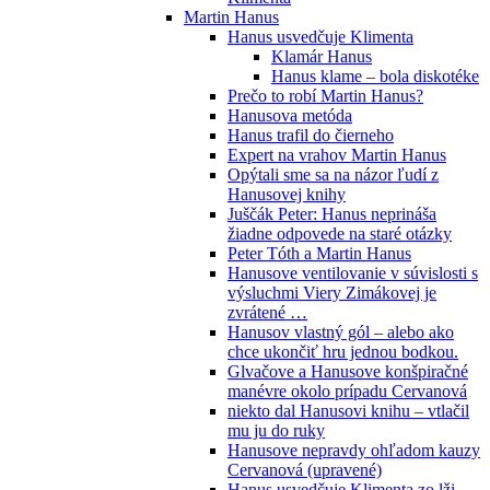
Martin Hanus
Hanus usvedčuje Klimenta
Klamár Hanus
Hanus klame – bola diskotéke
Prečo to robí Martin Hanus?
Hanusova metóda
Hanus trafil do čierneho
Expert na vrahov Martin Hanus
Opýtali sme sa na názor ľudí z
Hanusovej knihy
Juščák Peter: Hanus neprináša
žiadne odpovede na staré otázky
Peter Tóth a Martin Hanus
Hanusove ventilovanie v súvislosti s
výsluchmi Viery Zimákovej je
zvrátené …
Hanusov vlastný gól – alebo ako
chce ukončiť hru jednou bodkou.
Glvačove a Hanusove konšpiračné
manévre okolo prípadu Cervanová
niekto dal Hanusovi knihu – vtlačil
mu ju do ruky
Hanusove nepravdy ohľadom kauzy
Cervanová (upravené)
Hanus usvedčuje Klimenta zo lži