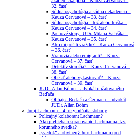
akademická pôda – Kauza Cervanová –
32. časť
Súdna psychológia a súdna dekadencia –
Kauza Cervanová – 33. časť
Súdna psychológia – lož alebo fraška –
Kauza Cervanová – 34. časť
Pachové stopy JUDr. Milana Valašíka –
Kauza Cervanová – 35. časť
Ako mi prišili vraždu? – Kauza Cervanová
– 36. časť
Vrahovia alebo emigranti? – Kauza
Cervanová – 37. časť
Detektív storočia? – Kauza Cervanová –
38. časť
Obesiť alebo vykastrovať? – Kauza
Cervanová – 39. časť
JUDr. Allan Bőhm – advokát obžalovaného
Beďača
Obhajca Beďača a Čermana – advokát
JUDr. Allan Bőhm
Juraj Lachmann – 4 roky odňatia slobody
Policajný kolaborant Lachmann?
Ako prebiehalo spracovanie Lachmanna, tzv.
korunného svedka?
„svedok“ a obvinený Juro Lachmann pred