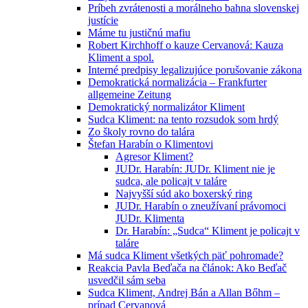
Príbeh zvrátenosti a morálneho bahna slovenskej
justície
Máme tu justičnú mafiu
Robert Kirchhoff o kauze Cervanová: Kauza
Kliment a spol.
Interné predpisy legalizujúce porušovanie zákona
Demokratická normalizácia – Frankfurter
allgemeine Zeitung
Demokratický normalizátor Kliment
Sudca Kliment: na tento rozsudok som hrdý
Zo školy rovno do talára
Štefan Harabín o Klimentovi
Agresor Kliment?
JUDr. Harabín: JUDr. Kliment nie je
sudca, ale policajt v taláre
Najvyšší súd ako boxerský ring
JUDr. Harabín o zneužívaní právomoci
JUDr. Klimenta
Dr. Harabín: „Sudca“ Kliment je policajt v
taláre
Má sudca Kliment všetkých päť pohromade?
Reakcia Pavla Beďača na článok: Ako Beďač
usvedčil sám seba
Sudca Kliment, Andrej Bán a Allan Bőhm –
prípad Cervanová