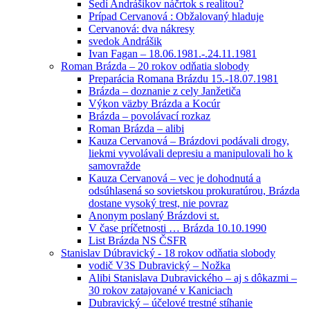
Sedí Andrášikov náčrtok s realitou?
Prípad Cervanová : Obžalovaný hladuje
Cervanová: dva nákresy
svedok Andrášik
Ivan Fagan – 18.06.1981.-.24.11.1981
Roman Brázda – 20 rokov odňatia slobody
Preparácia Romana Brázdu 15.-18.07.1981
Brázda – doznanie z cely Janžetiča
Výkon väzby Brázda a Kocúr
Brázda – povolávací rozkaz
Roman Brázda – alibi
Kauza Cervanová – Brázdovi podávali drogy,
liekmi vyvolávali depresiu a manipulovali ho k
samovražde
Kauza Cervanová – vec je dohodnutá a
odsúhlasená so sovietskou prokuratúrou, Brázda
dostane vysoký trest, nie povraz
Anonym poslaný Brázdovi st.
V čase príčetnosti … Brázda 10.10.1990
List Brázda NS ČSFR
Stanislav Dúbravický - 18 rokov odňatia slobody
vodič V3S Dubravický – Nožka
Alibi Stanislava Dubravického – aj s dôkazmi –
30 rokov zatajované v Kaniciach
Dubravický – účelové trestné stíhanie