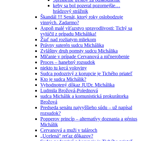
keby sa bol pozeral pozornejšie…
hrádzový strážnik
Škandál !!! Senát, ktorý roky oslobodzuje
vinných. Zadarmo?
Aspoň malé víťazstvo spravodlivosti: Tichý sa
vylúčil z prípadu Michálika!
Žiaľ nad rozliatym mliekom
Právny suterén sudcu Michálika
Zvláštny druh pomsty sudcu Michálika
Mlčanie v prípade Cervanová a ničnerobenie
Proces – hanebný rozsudok
niekto tu kecá voloviny
Sudca podozrivý z korupcie je Tichého priateľ
Kto je sudca Michálik?
Vyhodnotený dôkaz JUDr. Michálika
Ludmila Brožová-Polednová
sudca Michálik a komunistická prokurátorka
Brožová
Predseda senátu najvyššieho súdu – už napísal
rozsudok?
Popperov princíp – alternatívy doznania a génius
Michálik
Cervanová a muži v talároch
„Ucelená“ reťaz dôkazov?