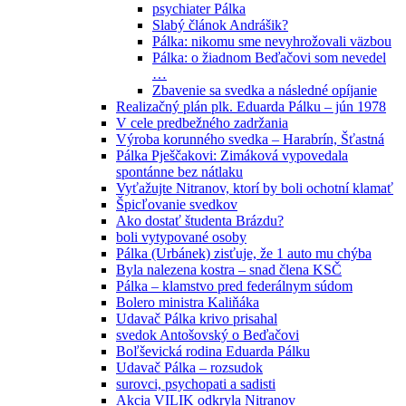
psychiater Pálka
Slabý článok Andrášik?
Pálka: nikomu sme nevyhrožovali väzbou
Pálka: o žiadnom Beďačovi som nevedel
…
Zbavenie sa svedka a následné opíjanie
Realizačný plán plk. Eduarda Pálku – jún 1978
V cele predbežného zadržania
Výroba korunného svedka – Harabrín, Šťastná
Pálka Pješčakovi: Zimáková vypovedala
spontánne bez nátlaku
Vyťažujte Nitranov, ktorí by boli ochotní klamať
Špicľovanie svedkov
Ako dostať študenta Brázdu?
boli vytypované osoby
Pálka (Urbánek) zisťuje, že 1 auto mu chýba
Byla nalezena kostra – snad člena KSČ
Pálka – klamstvo pred federálnym súdom
Bolero ministra Kaliňáka
Udavač Pálka krivo prisahal
svedok Antošovský o Beďačovi
Boľševická rodina Eduarda Pálku
Udavač Pálka – rozsudok
surovci, psychopati a sadisti
Akcia VILIK odkryla Nitranov