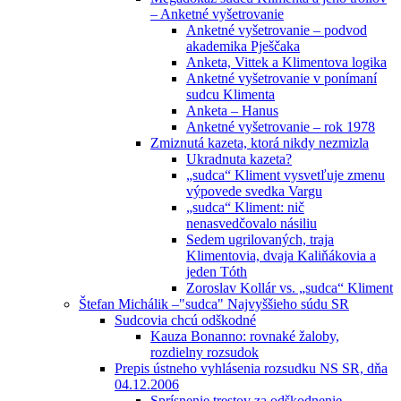
– Anketné vyšetrovanie
Anketné vyšetrovanie – podvod
akademika Pješčaka
Anketa, Vittek a Klimentova logika
Anketné vyšetrovanie v ponímaní
sudcu Klimenta
Anketa – Hanus
Anketné vyšetrovanie – rok 1978
Zmiznutá kazeta, ktorá nikdy nezmizla
Ukradnuta kazeta?
„sudca“ Kliment vysvetľuje zmenu
výpovede svedka Vargu
„sudca“ Kliment: nič
nenasvedčovalo násiliu
Sedem ugrilovaných, traja
Klimentovia, dvaja Kaliňákovia a
jeden Tóth
Zoroslav Kollár vs. „sudca“ Kliment
Štefan Michálik –"sudca" Najvyššieho súdu SR
Sudcovia chcú odškodné
Kauza Bonanno: rovnaké žaloby,
rozdielny rozsudok
Prepis ústneho vyhlásenia rozsudku NS SR, dňa
04.12.2006
Sprísnenie trestov za odškodnenie