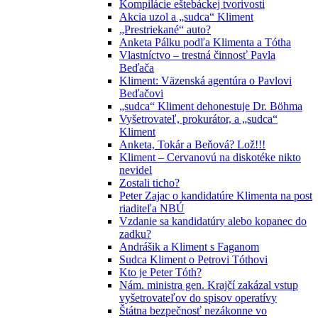
Kompilácie eštebáckej tvorivosti
Akcia uzol a „sudca“ Kliment
„Prestriekané“ auto?
Anketa Pálku podľa Klimenta a Tótha
Vlastníctvo – trestná činnosť Pavla
Beďača
Kliment: Väzenská agentúra o Pavlovi
Beďačovi
„sudca“ Kliment dehonestuje Dr. Böhma
Vyšetrovateľ, prokurátor, a „sudca“
Kliment
Anketa, Tokár a Beňová? Lož!!!
Kliment – Cervanovú na diskotéke nikto
nevidel
Zostali ticho?
Peter Zajac o kandidatúre Klimenta na post
riaditeľa NBÚ
Vzdanie sa kandidatúry alebo kopanec do
zadku?
Andrášik a Kliment s Faganom
Sudca Kliment o Petrovi Tóthovi
Kto je Peter Tóth?
Nám. ministra gen. Krajčí zakázal vstup
vyšetrovateľov do spisov operatívy
Štátna bezpečnosť nezákonne vo