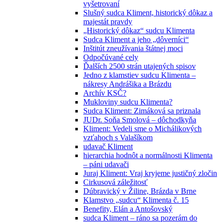
vyšetrovaní
Slušný sudca Kliment, historický dôkaz a
majestát pravdy
„Historický dôkaz“ sudcu Klimenta
Sudca Kliment a jeho „dôverníci“
Inštitút zneužívania štátnej moci
Odpočúvané cely
Ďalších 2500 strán utajených spisov
Jedno z klamstiev sudcu Klimenta –
nákresy Andrášika a Brázdu
Archív KSČ?
Mukloviny sudcu Klimenta?
Sudca Kliment: Zimáková sa priznala
JUDr. Soňa Smolová – dôchodkyňa
Kliment: Vedeli sme o Michálikových
vzťahoch s Valašíkom
udavač Kliment
hierarchia hodnôt a normálnosti Klimenta
– páni udavači
Juraj Kliment: Vraj kryjeme justičný zločin
Cirkusová záležitosť
Dúbravický v Žiline, Brázda v Brne
Klamstvo „sudcu“ Klimenta č. 15
Benefity, Elán a Antošovský
sudca Kliment – ráno sa pozerám do