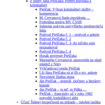
Z knihy Jána Pješčaka: Portrét právníka a
kriminalisty
Pješčak: Výkon kriminálnej služby –
kompetencia
M. Cervanová žiada prezidenta …
Federálna správa MV ČSSR
Splnenie pokynu najvyššieho predstaviteľa
štátu
Podvod Pješčaka č. 1 – podvod o ankete
Podvod Pješčaka č. 2
Podvod Pješčaka č. 3- do ničoho som
nezasahoval
Podvod Pješčaka č. 4
Husák poveruje Pješčaka
Margaréta Cervanová: upozornila na zlatú
mládež z Nitry
Vyhľadávací orgán Pješčak
Lži Jána Pješčaka sú aj lži o tzv. ankete
Neexistuje žiadna stopa
Ján Pješčak – generál, zločinec a literárny
klamár
Ján Pješčak – ja nič, to Pálka …
Pješčak – francúzky už v roku 1982
potvrdili Andrášikovi alibi
Účasť Štátnej bezpečnosti na prípade – falošné razítka