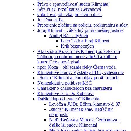
Právo a spravodlivosť sudcu Klimenta
Šéfa NBÚ brzdí kauza Cervanová
Cibuľová polievka pre čiernu dušu
Justičná mafia
Prepojenie zločinu na políciu, prokuratúru a súdy
Juraj Kliment – základný piliér dnešnej justície
Andrej Bán - .týždeň
Peter Tóth a Juraj Kliment
Krik bezmocných
Ako sudca Koza (dnes Kliment) so siskárom
Tóthom po dobrom mene zatúžili a knihu o
kauze Cervanová písali
npor. Koza – ohľadanie rieky Čierna voda
Klimentove bludy: Výsledky PDD, vytesnenie
„Sudca“ Kliment a jeho objav po 40 rokoch
Nomenklatúra politbyra KSČ
Charakter o charakteroch bez charakteru
Klimentove lži o Dr. Kubálovi
Ďalšie hlúposti „sudcu“ Klimenta
Levoča a JUDr. Böhm, klamstvo č. 37
„sudca“ Kliment klame, Beďač nič
nepripustil
Naďa Beňová a Marcela Čermanova –
ďalšie lži sudcu Klimenta!
Megadôkaz sudcu Klimenta a jeho trollov