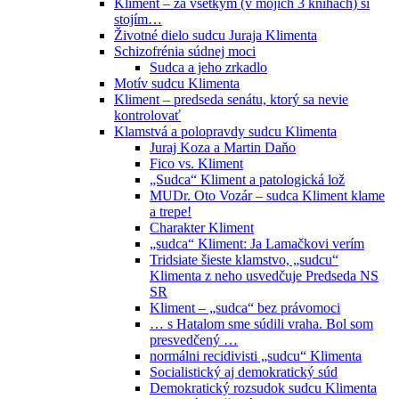
Kliment – za všetkým (v mojich 3 knihách) si
stojím…
Životné dielo sudcu Juraja Klimenta
Schizofrénia súdnej moci
Sudca a jeho zrkadlo
Motív sudcu Klimenta
Kliment – predseda senátu, ktorý sa nevie
kontrolovať
Klamstvá a polopravdy sudcu Klimenta
Juraj Koza a Martin Daňo
Fico vs. Kliment
„Sudca“ Kliment a patologická lož
MUDr. Oto Vozár – sudca Kliment klame
a trepe!
Charakter Kliment
„sudca“ Kliment: Ja Lamačkovi verím
Tridsiate šieste klamstvo, „sudcu“
Klimenta z neho usvedčuje Predseda NS
SR
Kliment – „sudca“ bez právomoci
… s Hatalom sme súdili vraha. Bol som
presvedčený …
normálni recidivisti „sudcu“ Klimenta
Socialistický aj demokratický súd
Demokratický rozsudok sudcu Klimenta