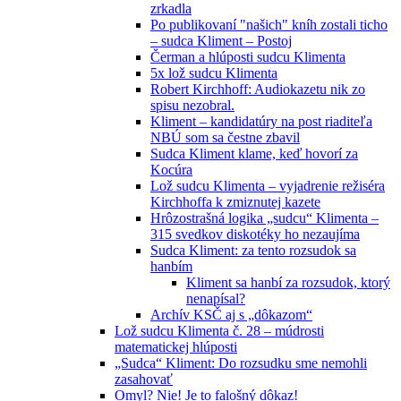
zrkadla
Po publikovaní "našich" kníh zostali ticho
– sudca Kliment – Postoj
Čerman a hlúposti sudcu Klimenta
5x lož sudcu Klimenta
Robert Kirchhoff: Audiokazetu nik zo
spisu nezobral.
Kliment – kandidatúry na post riaditeľa
NBÚ som sa čestne zbavil
Sudca Kliment klame, keď hovorí za
Kocúra
Lož sudcu Klimenta – vyjadrenie režiséra
Kirchhoffa k zmiznutej kazete
Hrôzostrašná logika „sudcu“ Klimenta –
315 svedkov diskotéky ho nezaujíma
Sudca Kliment: za tento rozsudok sa
hanbím
Kliment sa hanbí za rozsudok, ktorý
nenapísal?
Archív KSČ aj s „dôkazom“
Lož sudcu Klimenta č. 28 – múdrosti
matematickej hlúposti
„Sudca“ Kliment: Do rozsudku sme nemohli
zasahovať
Omyl? Nie! Je to falošný dôkaz!