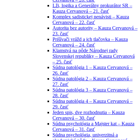
Lži, logika a Generálny prokurátor SR –
Kauza Cervanová – 21. časť
Komplex sadistickej nenávisti – Kauza
Cervanová – 22. časť
Autorita bez autority – Kauza Cervanová –
23. časť
Prišívači vrážd a ich tlačovka – Kauza
Cervanová – 24. časť
Klamstvá na pôde Národnej rady
Slovenskej republiky – Kauza Cervanová
– 25. časť
Súdna patológia 1 – Kauza Cervanová –
26. časť
Súdna patológia 2 – Kauza Cervanová –
27. časť
Súdna patológia 3 – Kauza Cervanová –
28. časť
Súdna patológia 4 – Kauza Cervanová –
29. časť
Jeden spis, dve rozhodnutia – Kauza
Cervanová – 30. časť
Súdna psychológia a Majster kat – Kauza
Cervanová – 31. časť
Súdna psychológia, univerzitná a