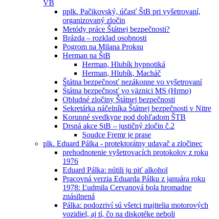
VB
pplk. Pačikovský, účasť ŠtB pri vyšetrovaní,
organizovaný zločin
Metódy práce Štátnej bezpečnosti?
Brázda – rozklad osobnosti
Pogrom na Milana Proksu
Herman na ŠtB
Herman, Hlubík hypnotiká
Herman, Hlubík, Macháč
Štátna bezpečnosť nezákonne vo vyšetrovaní
Śtátna bezpečnosť vo väznici MS (Hrmo)
Obludné zločiny Štátnej bezpečnosti
Sekretárka náčelníka Štátnej bezpečnosti v Nitre
Korunné svedkyne pod dohľadom ŠTB
Drsná akce StB – justičný zločin č.2
Soudce Fremr je prase
plk. Eduard Pálka - protektorátny udavač a zločinec
prehodnotenie vyšetrovacích protokolov z roku
1976
Eduard Pálka: nútili ju piť alkohol
Pracovná verzia Eduarda Pálku z januára roku
1978: Ľudmila Cervanová bola hromadne
znásilnená
Pálka: podozriví sú všetci majitelia motorových
vozidiel, aj tí, čo na diskotéke neboli