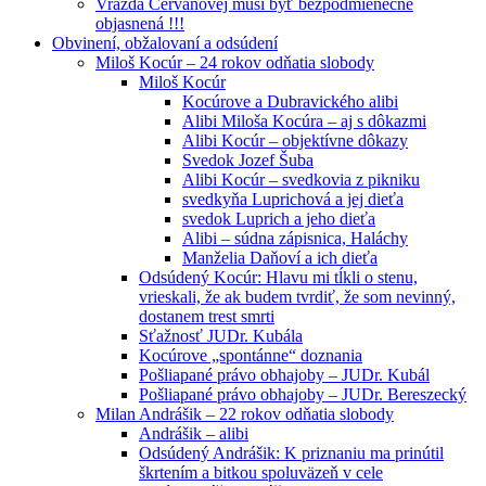
Vražda Cervanovej musí byť bezpodmienečne
objasnená !!!
Obvinení, obžalovaní a odsúdení
Miloš Kocúr – 24 rokov odňatia slobody
Miloš Kocúr
Kocúrove a Dubravického alibi
Alibi Miloša Kocúra – aj s dôkazmi
Alibi Kocúr – objektívne dôkazy
Svedok Jozef Šuba
Alibi Kocúr – svedkovia z pikniku
svedkyňa Luprichová a jej dieťa
svedok Luprich a jeho dieťa
Alibi – súdna zápisnica, Haláchy
Manželia Daňoví a ich dieťa
Odsúdený Kocúr: Hlavu mi tĺkli o stenu,
vrieskali, že ak budem tvrdiť, že som nevinný,
dostanem trest smrti
Sťažnosť JUDr. Kubála
Kocúrove „spontánne“ doznania
Pošliapané právo obhajoby – JUDr. Kubál
Pošliapané právo obhajoby – JUDr. Bereszecký
Milan Andrášik – 22 rokov odňatia slobody
Andrášik – alibi
Odsúdený Andrášik: K priznaniu ma prinútil
škrtením a bitkou spoluväzeň v cele