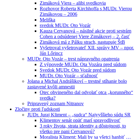
Zimáková Viera – alibi svedkovia
Rozhovor Roberta Kirchhoffa s MUDr. Vierou
Zimákovou – 2006
Meliška
svedok MUDr. Oto Vozár
Kauza Cervanová – násilné akcie proti sestrám
Cohen a odsúdenej Viere Zimákovej – 2. časť
Zimáková má z Pálku strach, nastupuje ŠtB
Vyšetroval vyšetrovateľ XII. správy MV – npor.
Ján Lőrincz
MUDr. Oto Vozár – trest nápravného opatrenia
Z výpovede MUDr. Ota Vozára pred súdom
Svedok MUDr. Oto Vozár pred súdom
MUDr. Oto Vozár – sťažnosť
Jolana a Michal Andrášikoví – trestné stíhanie bolo
zastavené kvôli amnestii
Otec obvineného dal odvolať otca „korunného“
svedka?
Pripravený zoznam Nitranov
Zločiny proti ľudskosti
JUDr. Juraj Kliment – „sudca“ Najvyššieho súdu SR
Klimentov senát opäť marí spravodlivosť
3 roky života, strata identity a dôstojnosti, to
všetko pre pani Cervanovú?
Moralista Kliment: Mali by sa všetci hanbiť …