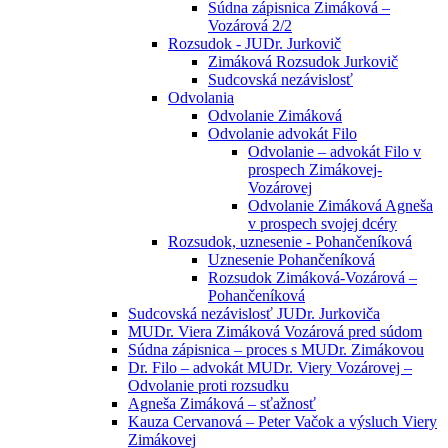
Súdna zápisnica Zimáková –
Vozárová 2/2
Rozsudok - JUDr. Jurkovič
Zimáková Rozsudok Jurkovič
Sudcovská nezávislosť
Odvolania
Odvolanie Zimáková
Odvolanie advokát Filo
Odvolanie – advokát Filo v
prospech Zimákovej-
Vozárovej
Odvolanie Zimáková Agneša
v prospech svojej dcéry
Rozsudok, uznesenie - Pohančeníková
Uznesenie Pohančeníková
Rozsudok Zimáková-Vozárová –
Pohančeníková
Sudcovská nezávislosť JUDr. Jurkoviča
MUDr. Viera Zimáková Vozárová pred súdom
Súdna zápisnica – proces s MUDr. Zimákovou
Dr. Filo – advokát MUDr. Viery Vozárovej –
Odvolanie proti rozsudku
Agneša Zimáková – sťažnosť
Kauza Cervanová – Peter Vačok a výsluch Viery
Zimákovej