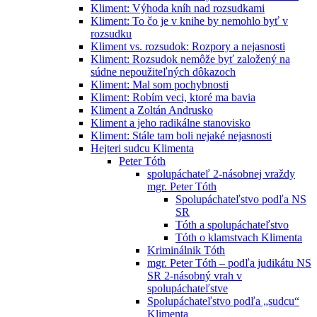
Kliment: Výhoda kníh nad rozsudkami
Kliment: To čo je v knihe by nemohlo byť v
rozsudku
Kliment vs. rozsudok: Rozpory a nejasnosti
Kliment: Rozsudok nemôže byť založený na
súdne nepoužiteľných dôkazoch
Kliment: Mal som pochybnosti
Kliment: Robím veci, ktoré ma bavia
Kliment a Zoltán Andrusko
Kliment a jeho radikálne stanovisko
Kliment: Stále tam boli nejaké nejasnosti
Hejteri sudcu Klimenta
Peter Tóth
spolupáchateľ 2-násobnej vraždy
mgr. Peter Tóth
Spolupáchateľstvo podľa NS
SR
Tóth a spolupáchateľstvo
Tóth o klamstvach Klimenta
Kriminálnik Tóth
mgr. Peter Tóth – podľa judikátu NS
SR 2-násobný vrah v
spolupáchateľstve
Spolupáchateľstvo podľa „sudcu“
Klimenta