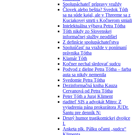
Spolupáchateľ prípravy vraždy
Človek alebo beštia? Svedok Tóth
sa na súde kajal, ale v Threeme sa z
Kuciakovej smrti s Kočnerom smiali
Intelektuálna výbava Petra Tótha
Tóth nikdy zo Slovenskej
informačnej služby neodišiel
Z definície spolupáchateľstva
Spoluúčasť na vražde v ponímaní
právnika Tótha
Klamár Tóth
Kočner nechal sledovať sudcu
Podvod z dielne Petra Tótha – farba
auta sa nikdy nemenila
Svedomie Petra Tótha
Dezinformačná kniha Kauza
Cervanová od Petra Tótha
Peter Tóth a Juraj Kliment
riaditeľ SIS a advokát Mitro: Z
vyjadrenia pána prokurátora JUDr.
Šantu pre denník N:
Drsný humor tragikomickej dvojice
I.
Anketa plk. Pálku očami „sudcu“
Klimenta