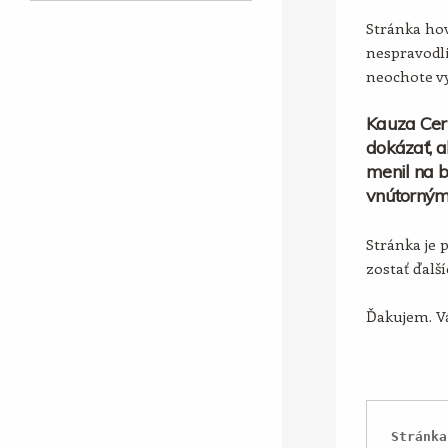
Stránka hov
nespravodli
neochote vy
Kauza Cer
dokázať, a
menil na b
vnútorným
Stránka je 
zostať ďalš
Ďakujem. Vá
Stránka