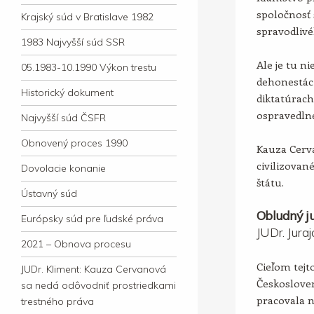
spoločnosť 
Krajský súd v Bratislave 1982
spravodlivé
1983 Najvyšší súd SSR
Ale je tu ni
05.1983-10.1990 Výkon trestu
dehonestác
Historický dokument
diktatúrac
ospravedln
Najvyšší súd ČSFR
Obnovený proces 1990
Kauza Cerv
civilizova
Dovolacie konanie
štátu.
Ústavný súd
Obludný ju
Európsky súd pre ľudské práva
JUDr. Jura
2021 – Obnova procesu
Cieľom tejto
JUDr. Kliment: Kauza Cervanová
Českosloven
sa nedá odôvodniť prostriedkami
pracovala 
trestného práva