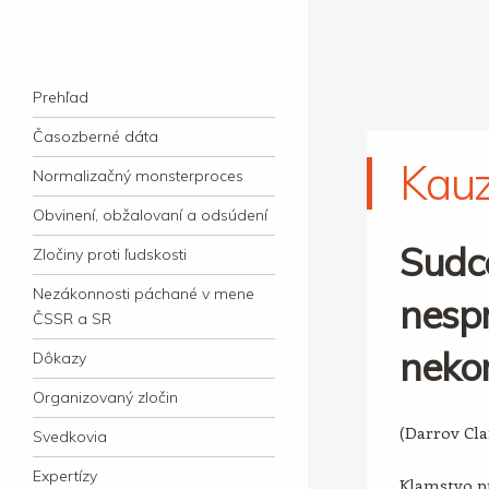
kauzacervanova.sk
Najdlhšie trvajúci, dodnes nevyjasnený
Navigation
súdny proces v dejnách slovenskej justície
Skip to content
Prehľad
Časozberné dáta
Kau
Normalizačný monsterproces
Obvinení, obžalovaní a odsúdení
Sudc
Zločiny proti ľudskosti
Nezákonnosti páchané v mene
nespr
ČSSR a SR
neko
Dôkazy
Organizovaný zločin
(Darrov Cl
Svedkovia
Expertízy
Klamstvo pr