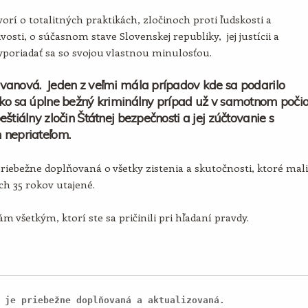
orí o totalitných praktikách, zločinoch proti ľudskosti a
vosti, o súčasnom stave Slovenskej republiky, jej justícii a
poriadať sa so svojou vlastnou minulosťou.
vanová. Jeden z veľmi mála prípadov kde sa podarilo
ko sa úplne bežný kriminálny prípad už v samotnom poči
eštiálny zločin Štátnej bezpečnosti a jej zúčtovanie s
 nepriateľom.
priebežne doplňovaná o všetky zistenia a skutočnosti, ktoré mali
ích 35 rokov utajené.
m všetkým, ktorí ste sa pričinili pri hľadaní pravdy.
 je priebežne doplňovaná a aktualizovaná.