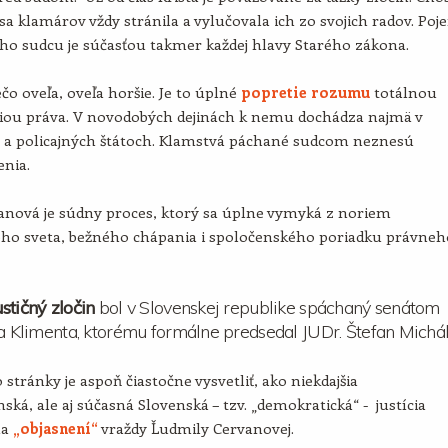
sa klamárov vždy stránila a vylučovala ich zo svojich radov. Poj
ho sudcu je súčasťou takmer každej hlavy Starého zákona.
ečo oveľa, oveľa horšie. Je to úplné
popretie rozumu
totálnou
iou práva. V novodobých dejinách k nemu dochádza najmä v
h a policajných štátoch. Klamstvá páchané sudcom neznesú
enia.
anová je súdny proces, ktorý sa úplne vymyká z noriem
ného sveta, bežného chápania i spoločenského poriadku právneh
stičný zločin
bol v Slovenskej republike spáchaný senátom
ja Klimenta, ktorému formálne predsedal JUDr. Štefan Michál
 stránky je aspoň čiastočne vysvetliť, ako niekdajšia
ská, ale aj súčasná Slovenská – tzv. „demokratická“ - justícia
na
„objasnení“
vraždy Ľudmily Cervanovej.