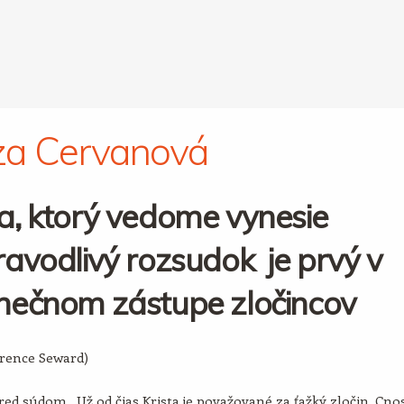
za Cervanová
a, ktorý vedome vynesie
avodlivý rozsudok je prvý v
nečnom zástupe zločincov
arence Seward)
ed súdom. Už od čias Krista je považované za ťažký zločin. Cno