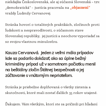
niekdajšia Československá, ale aj súčasná Slovenská – tzv.
„demokratická“ - justícia pracovala na
„objasnení“
vraždy Ľudmily Cervanovej.
Stránka hovorí o totalitných praktikách, zločinoch proti
ľudskosti a nespravodlivosti, o súčasnom stave
Slovenskej republiky, jej justícii a neochote vyporiadať sa
so svojou vlastnou minulosťou.
Kauza Cervanová. Jeden z veľmi mála prípadov
kde sa podarilo dokázať, ako sa úplne bežný
kriminálny prípad už v samotnom počiatku menil
na beštiálny zločin Štátnej bezpečnosti a jej
zúčtovanie s vnútorným nepriateľom.
Stránka je priebežne doplňovaná o všetky zistenia a
skutočnosti, ktoré mali zostať ďalších 35 rokov utajené.
Ďakujem. Vám všetkým, ktorí ste sa pričinili pri hľadaní