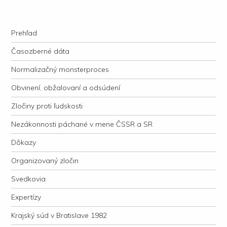
kauzacervanova.sk
Najdlhšie trvajúci, dodnes nevyjasnený súdny proces v dejnách slovenskej
Navigation
justície
Skip to content
Prehľad
Časozberné dáta
Normalizačný monsterproces
Obvinení, obžalovaní a odsúdení
Zločiny proti ľudskosti
Nezákonnosti páchané v mene ČSSR a SR
Dôkazy
Organizovaný zločin
Svedkovia
Expertízy
Krajský súd v Bratislave 1982