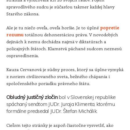
spravodlivého sudcu je súčasťou takmer každej hlavy
Starého zákona.
Ale je tu niečo oveľa, oveľa horšie. Je to úplné
popretie
rozumu
totálnou dehonestáciou práva. V novodobých
dejinách k nemu dochádza najmä v diktatúrach a
policajných štátoch. Klamstvá páchané sudcom neznesú
ospravedlnenia.
Kauza Cervanová je súdny proces, ktorý sa úplne vymyká
z noriem civilizovaného sveta, bežného chápania i
spoločenského poriadku právneho štátu.
Obludný justičný zločin
bol v Slovenskej republike
spáchaný senátom JUDr. Juraja Klimenta, ktorému
formálne predsedal JUDr. Štefan Michálik.
Cieľom tejto stránky je aspoň čiastočne vysvetliť, ako