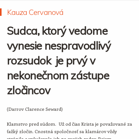
Kauza Cervanová
Sudca, ktorý vedome
vynesie nespravodlivý
rozsudok je prvý v
nekonečnom zástupe
zločincov
(Darrov Clarence Seward)
Klamstvo pred súdom. Už od čias Krista je považované za
ťažký zločin. Cnostná spoločnosť sa klamárov vždy
stránila a vylučovala ich zo svojich radov. Pojem