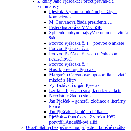
Z knihy Jána Pješčaka: Portrét právníka a
kriminalisty
Pješčak: Výkon kriminálnej služby –
kompetencia
M. Cervanová žiada prezidenta …
Federálna správa MV ČSSR
Splnenie pokynu najvyššieho predstaviteľa
štátu
Podvod Pješčaka č. 1 – podvod o ankete
Podvod Pješčaka č. 2
Podvod Pješčaka č. 3- do ničoho som
nezasahoval
Podvod Pješčaka č. 4
Husák poveruje Pješčaka
Margaréta Cervanová: upozornila na zlatú
mládež z Nitry
Vyhľadávací orgán Pješčak
Lži Jána Pješčaka sú aj lži o tzv. ankete
Neexistuje žiadna stopa
Ján Pješčak – generál, zločinec a literárny
klamár
Ján Pješčak – ja nič, to Pálka …
Pješčak – francúzky už v roku 1982
potvrdili Andrášikovi alibi
Účasť Štátnej bezpečnosti na prípade – falošné razítka