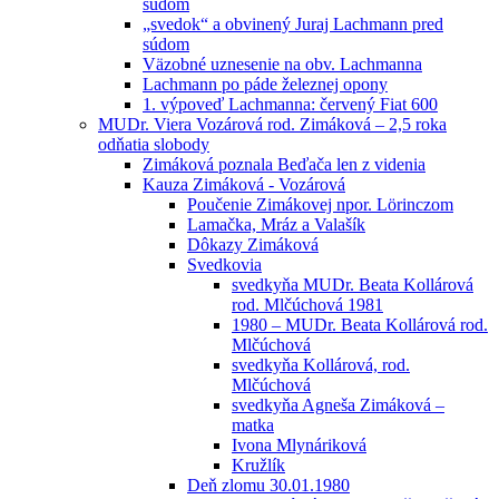
súdom
„svedok“ a obvinený Juraj Lachmann pred
súdom
Väzobné uznesenie na obv. Lachmanna
Lachmann po páde železnej opony
1. výpoveď Lachmanna: červený Fiat 600
MUDr. Viera Vozárová rod. Zimáková – 2,5 roka
odňatia slobody
Zimáková poznala Beďača len z videnia
Kauza Zimáková - Vozárová
Poučenie Zimákovej npor. Lörinczom
Lamačka, Mráz a Valašík
Dôkazy Zimáková
Svedkovia
svedkyňa MUDr. Beata Kollárová
rod. Mlčúchová 1981
1980 – MUDr. Beata Kollárová rod.
Mlčúchová
svedkyňa Kollárová, rod.
Mlčúchová
svedkyňa Agneša Zimáková –
matka
Ivona Mlynáriková
Kružlík
Deň zlomu 30.01.1980