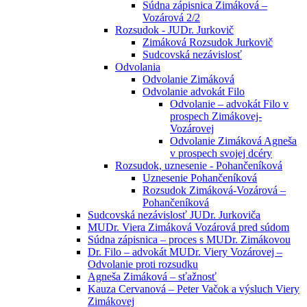
Súdna zápisnica Zimáková –
Vozárová 2/2
Rozsudok - JUDr. Jurkovič
Zimáková Rozsudok Jurkovič
Sudcovská nezávislosť
Odvolania
Odvolanie Zimáková
Odvolanie advokát Filo
Odvolanie – advokát Filo v
prospech Zimákovej-
Vozárovej
Odvolanie Zimáková Agneša
v prospech svojej dcéry
Rozsudok, uznesenie - Pohančeníková
Uznesenie Pohančeníková
Rozsudok Zimáková-Vozárová –
Pohančeníková
Sudcovská nezávislosť JUDr. Jurkoviča
MUDr. Viera Zimáková Vozárová pred súdom
Súdna zápisnica – proces s MUDr. Zimákovou
Dr. Filo – advokát MUDr. Viery Vozárovej –
Odvolanie proti rozsudku
Agneša Zimáková – sťažnosť
Kauza Cervanová – Peter Vačok a výsluch Viery
Zimákovej