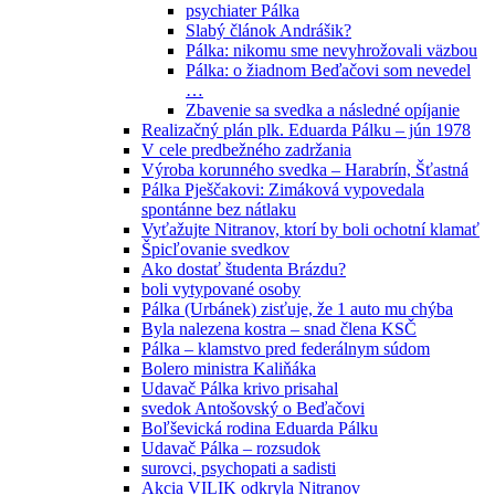
psychiater Pálka
Slabý článok Andrášik?
Pálka: nikomu sme nevyhrožovali väzbou
Pálka: o žiadnom Beďačovi som nevedel
…
Zbavenie sa svedka a následné opíjanie
Realizačný plán plk. Eduarda Pálku – jún 1978
V cele predbežného zadržania
Výroba korunného svedka – Harabrín, Šťastná
Pálka Pješčakovi: Zimáková vypovedala
spontánne bez nátlaku
Vyťažujte Nitranov, ktorí by boli ochotní klamať
Špicľovanie svedkov
Ako dostať študenta Brázdu?
boli vytypované osoby
Pálka (Urbánek) zisťuje, že 1 auto mu chýba
Byla nalezena kostra – snad člena KSČ
Pálka – klamstvo pred federálnym súdom
Bolero ministra Kaliňáka
Udavač Pálka krivo prisahal
svedok Antošovský o Beďačovi
Boľševická rodina Eduarda Pálku
Udavač Pálka – rozsudok
surovci, psychopati a sadisti
Akcia VILIK odkryla Nitranov