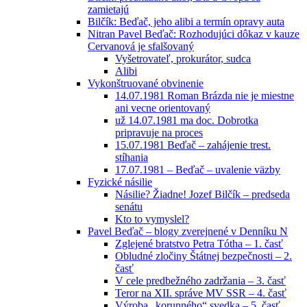
zamietajú
Bilčík: Beďač, jeho alibi a termín opravy auta
Nitran Pavel Beďač: Rozhodujúci dôkaz v kauze
Cervanová je sfalšovaný
Vyšetrovateľ, prokurátor, sudca
Alibi
Vykonštruované obvinenie
14.07.1981 Roman Brázda nie je miestne
ani vecne orientovaný
už 14.07.1981 ma doc. Dobrotka
pripravuje na proces
15.07.1981 Beďač – zahájenie trest.
stíhania
17.07.1981 – Beďač – uvalenie väzby
Fyzické násilie
Násilie? Žiadne! Jozef Bilčík – predseda
senátu
Kto to vymyslel?
Pavel Beďač – blogy zverejnené v Denníku N
Zglejené bratstvo Petra Tótha – 1. časť
Obludné zločiny Štátnej bezpečnosti – 2.
časť
V cele predbežného zadržania – 3. časť
Teror na XII. správe MV SSR – 4. časť
Výroba „korunného“ svedka – 5. časť