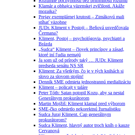
Rozumné pochybnosti bez prítomnosti rozumu
Klamár a obhajca väzenskej zvlčilosti. Akáže
mozaika?
Prejav exemplárnej krutosti – Zimákovú mali
stíhať väzobne
JUDr. Kliment v Postoji – Beňová usvedčovala
Čermana?
Kliment, Postoj – psychológovia, psychiatri a
Brázda
„Sudca“ Kliment – človek princípov a zásad,
ktoré iní ľudia nemajú
Ja som už od prírody taký … JUDr. Kliment
predseda senátu NS SR
Kliment: Za všetkým, čo je v tých knihách si
slovo za slovom stojím!
Denník SME odmieta jednostrannú medializáciu
Kliment – policajt v taláre
Peter Tóth: Satan potopil Kozu, aby sa nestal
Generálnym prokurátorom
Martin Mojžiš: Kliment klamal pred výborom
SME-čko odmietlo nekorektnú žurnalistiku
Sudca Juraj Kliment. Cap generálnym
prokurátorom?
Sudca Kliment, hlavný autor troch kníh o kauze
Cervanová