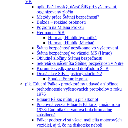
VB
pplk. Pačikovský, účasť ŠtB pri vyšetrovaní,
organizovaný zločin
Metódy práce Štátnej bezpečnosti?
Brázda – rozklad osobnosti
Pogrom na Milana Proksu
Herman na ŠtB
Herman, Hlubík hypnotiká
Herman, Hlubík, Macháč
Štátna bezpečnosť nezákonne vo vyšetrovaní
Śtátna bezpečnosť vo väznici MS (Hrmo)
Obludné zločiny Štátnej bezpečnosti
Sekretárka náčelníka Štátnej bezpečnosti v Nitre
Korunné svedkyne pod dohľadom ŠTB
Drsná akce StB – justičný zločin č.2
Soudce Fremr je prase
plk. Eduard Pálka - protektorátny udavač a zločinec
prehodnotenie vyšetrovacích protokolov z roku
1976
Eduard Pálka: nútili ju piť alkohol
Pracovná verzia Eduarda Pálku z januára roku
1978: Ľudmila Cervanová bola hromadne
znásilnená
Pálka: podozriví sú všetci majitelia motorových
vozidiel, aj tí, čo na diskotéke neboli