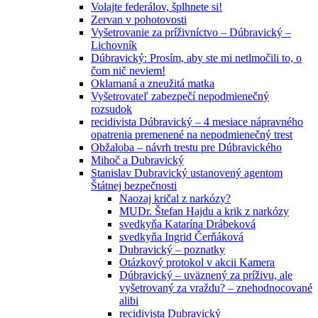
Volajte federálov, šplhnete si!
Zervan v pohotovosti
Vyšetrovanie za príživníctvo – Dúbravický –
Lichovník
Dúbravický: Prosím, aby ste mi netlmočili to, o
čom nič neviem!
Oklamaná a zneužitá matka
Vyšetrovateľ zabezpečí nepodmienečný
rozsudok
recidivista Dúbravický – 4 mesiace nápravného
opatrenia premenené na nepodmienečný trest
Obžaloba – návrh trestu pre Dúbravického
Mihoč a Dubravický
Stanislav Dubravický ustanovený agentom
Štátnej bezpečnosti
Naozaj kričal z narkózy?
MUDr. Štefan Hajdu a krik z narkózy
svedkyňa Katarína Drábeková
svedkyňa Ingrid Čerňáková
Dubravický – poznatky
Otázkový protokol v akcii Kamera
Dúbravický – uväznený za príživu, ale
vyšetrovaný za vraždu? – znehodnocované
alibi
recidivista Dubravický