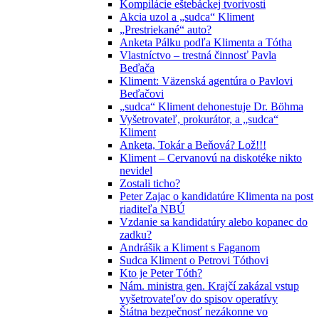
Kompilácie eštebáckej tvorivosti
Akcia uzol a „sudca“ Kliment
„Prestriekané“ auto?
Anketa Pálku podľa Klimenta a Tótha
Vlastníctvo – trestná činnosť Pavla
Beďača
Kliment: Väzenská agentúra o Pavlovi
Beďačovi
„sudca“ Kliment dehonestuje Dr. Böhma
Vyšetrovateľ, prokurátor, a „sudca“
Kliment
Anketa, Tokár a Beňová? Lož!!!
Kliment – Cervanovú na diskotéke nikto
nevidel
Zostali ticho?
Peter Zajac o kandidatúre Klimenta na post
riaditeľa NBÚ
Vzdanie sa kandidatúry alebo kopanec do
zadku?
Andrášik a Kliment s Faganom
Sudca Kliment o Petrovi Tóthovi
Kto je Peter Tóth?
Nám. ministra gen. Krajčí zakázal vstup
vyšetrovateľov do spisov operatívy
Štátna bezpečnosť nezákonne vo