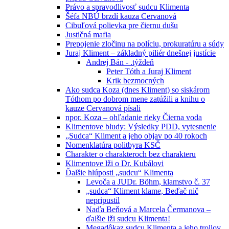
Právo a spravodlivosť sudcu Klimenta
Šéfa NBÚ brzdí kauza Cervanová
Cibuľová polievka pre čiernu dušu
Justičná mafia
Prepojenie zločinu na políciu, prokuratúru a súdy
Juraj Kliment – základný piliér dnešnej justície
Andrej Bán - .týždeň
Peter Tóth a Juraj Kliment
Krik bezmocných
Ako sudca Koza (dnes Kliment) so siskárom
Tóthom po dobrom mene zatúžili a knihu o
kauze Cervanová písali
npor. Koza – ohľadanie rieky Čierna voda
Klimentove bludy: Výsledky PDD, vytesnenie
„Sudca“ Kliment a jeho objav po 40 rokoch
Nomenklatúra politbyra KSČ
Charakter o charakteroch bez charakteru
Klimentove lži o Dr. Kubálovi
Ďalšie hlúposti „sudcu“ Klimenta
Levoča a JUDr. Böhm, klamstvo č. 37
„sudca“ Kliment klame, Beďač nič
nepripustil
Naďa Beňová a Marcela Čermanova –
ďalšie lži sudcu Klimenta!
Megadôkaz sudcu Klimenta a jeho trollov