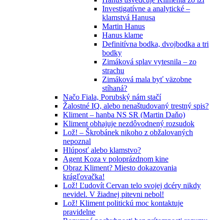
Investigatívne a analytické –
klamstvá Hanusa
Martin Hanus
Hanus klame
Definitívna bodka, dvojbodka a tri
bodky
Zimáková splav vytesnila – zo
strachu
Zimáková mala byť väzobne
stíhaná?
Načo Fiala, Porubský nám stačí
Žalostné IQ, alebo nenaštudovaný trestný spis?
Kliment – hanba NS SR (Martin Daňo)
Kliment obhajuje nezdôvodnený rozsudok
Lož! – Škrobánek nikoho z obžalovaných
nepoznal
Hlúposť alebo klamstvo?
Agent Koza v poloprázdnom kine
Obraz Kliment? Miesto dokazovania
krágľovačka!
Lož! Ľudovít Cervan telo svojej dcéry nikdy
nevidel. V žiadnej pitevni nebol!
Lož! Kliment politickú moc kontaktuje
pravidelne