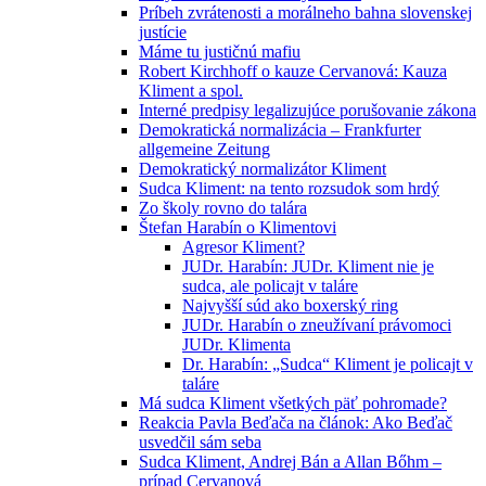
Príbeh zvrátenosti a morálneho bahna slovenskej
justície
Máme tu justičnú mafiu
Robert Kirchhoff o kauze Cervanová: Kauza
Kliment a spol.
Interné predpisy legalizujúce porušovanie zákona
Demokratická normalizácia – Frankfurter
allgemeine Zeitung
Demokratický normalizátor Kliment
Sudca Kliment: na tento rozsudok som hrdý
Zo školy rovno do talára
Štefan Harabín o Klimentovi
Agresor Kliment?
JUDr. Harabín: JUDr. Kliment nie je
sudca, ale policajt v taláre
Najvyšší súd ako boxerský ring
JUDr. Harabín o zneužívaní právomoci
JUDr. Klimenta
Dr. Harabín: „Sudca“ Kliment je policajt v
taláre
Má sudca Kliment všetkých päť pohromade?
Reakcia Pavla Beďača na článok: Ako Beďač
usvedčil sám seba
Sudca Kliment, Andrej Bán a Allan Bőhm –
prípad Cervanová