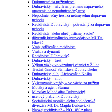
Dokumentácia príživníctva
Dubravický – návrh na premenu nápravného
opatrenia na nepodmienečný trest
Nepodmienečný trest za neúmyselnú dopravnú
nehodu
Recidivista Dubravický – potrestaný za dopravnú
nehodu
Recidivista, alebo obeť justičnej zvole?
dôverník kriminálneho spravodajstva MUDr.
Hlaváč
Vrah, príživník a recidivista
Vražda a dynamit
Recidivista Dúbravický
Dúbravický – trest
Výkon väzby vo väzobnej väznici v Žiline
Trestná činnosť Stanislava Dubravického
Dubravický, alibi, Lichovník a Noška
Dúbravický – alibi
Vyšetrovanie vraždy – vo väzbe za príživu
Motáky a agent Šturma
Miroslav Mihoč alias Dubravický
účelový príživník Dubravický
Socialistická morálka alebo spoločenská
diverzia? MUDr. Magda Dubravická
Naozaj recidivista? – NO 10% z platu