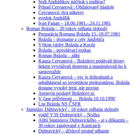
Sedí Andrášikov náčrtok s realitou?
Prípad Cervanová : Obžalovaný hladuje
Cervanová: dva nákresy
svedok Andrášik
Ivan Fagan – 18.06.1981.-.24.11.1981
Roman Brázda – 20 rokov odňatia slobody
Preparácia Romana Brázdu 15.-18.07.1981
Brázda – doznanie z cely Janžetiča
Výkon väzby Brázda a Kocúr
Brázda – povolávací rozkaz
Roman Brázda – alibi
Kauza Cervanová – Brázdovi podávali drogy,
liekmi vyvolávali depresiu a manipulovali ho k
samovražde
Kauza Cervanová – vec je dohodnutá a
odsúhlasená so sovietskou prokuratúrou, Brázda
dostane vysoký trest, nie povraz
Anonym poslaný Brázdovi st.
V čase príčetnosti … Brázda 10.10.1990
List Brázda NS ČSFR
Stanislav Dúbravický - 18 rokov odňatia slobody
vodič V3S Dubravický – Nožka
Alibi Stanislava Dubravického – aj s dôkazmi –
30 rokov zatajované v Kaniciach
Dubravický – účelové trestné stíhanie