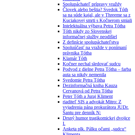
Spolupáchateľ prípravy vraždy
Človek alebo beštia? Svedok Tóth
sa na súde kajal, ale v Threeme sa z
Kuciakovej smrti s Kočnerom smiali
Intelektuálna výbava Petra Tótha
Tóth nikdy zo Slovenskej
informačnej služby neodišiel
Z definície spolupáchateľstva
Spoluúčasť na vražde v ponímaní
právnika Tótha
Klamár Tóth
Kočner nechal sledovať sudcu
Podvod z dielne Petra Tótha – farba
auta sa nikdy nemenila
Svedomie Petra Tótha
Dezinformačná kniha Kauza
Cervanová od Petra Tótha
Peter Tóth a Juraj Kliment
riaditeľ SIS a advokát Mitro: Z
vyjadrenia pána prokurátora JUDr.
Šantu pre denník N:
Drsný humor tragikomickej dvojice
I.
Anketa plk. Pálku očami „sudcu“
Klimenta