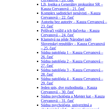
Lži, logika a Generálny prokurátor SR –
Kauza Cervanová – 21. časť
Komplex sadistickej nenávisti – Kauza
Cervanová – 22. časť
Autorita bez autority – Kauza Cervanová –
23. časť
Prišívači vrážd a ich tlačovka – Kauza
Cervanová – 24. časť
Klamstvá na pôde Národnej rady
Slovenskej republiky – Kauza Cervanová
– 25. časť
Súdna patológia 1 – Kauza Cervanová –
26. časť
Súdna patológia 2 – Kauza Cervanová –
27. časť
Súdna patológia 3 – Kauza Cervanová –
28. časť
Súdna patológia 4 – Kauza Cervanová –
29. časť
Jeden spis, dve rozhodnutia – Kauza
Cervanová – 30. časť
Súdna psychológia a Majster kat – Kauza
Cervanová – 31. časť
Súdna psychológia, univerzitná a