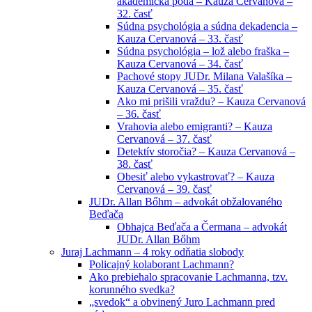
akademická pôda – Kauza Cervanová –
32. časť
Súdna psychológia a súdna dekadencia –
Kauza Cervanová – 33. časť
Súdna psychológia – lož alebo fraška –
Kauza Cervanová – 34. časť
Pachové stopy JUDr. Milana Valašíka –
Kauza Cervanová – 35. časť
Ako mi prišili vraždu? – Kauza Cervanová
– 36. časť
Vrahovia alebo emigranti? – Kauza
Cervanová – 37. časť
Detektív storočia? – Kauza Cervanová –
38. časť
Obesiť alebo vykastrovať? – Kauza
Cervanová – 39. časť
JUDr. Allan Bőhm – advokát obžalovaného
Beďača
Obhajca Beďača a Čermana – advokát
JUDr. Allan Bőhm
Juraj Lachmann – 4 roky odňatia slobody
Policajný kolaborant Lachmann?
Ako prebiehalo spracovanie Lachmanna, tzv.
korunného svedka?
„svedok“ a obvinený Juro Lachmann pred