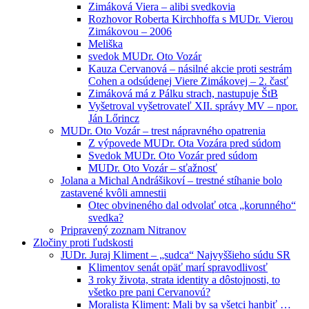
Zimáková Viera – alibi svedkovia
Rozhovor Roberta Kirchhoffa s MUDr. Vierou
Zimákovou – 2006
Meliška
svedok MUDr. Oto Vozár
Kauza Cervanová – násilné akcie proti sestrám
Cohen a odsúdenej Viere Zimákovej – 2. časť
Zimáková má z Pálku strach, nastupuje ŠtB
Vyšetroval vyšetrovateľ XII. správy MV – npor.
Ján Lőrincz
MUDr. Oto Vozár – trest nápravného opatrenia
Z výpovede MUDr. Ota Vozára pred súdom
Svedok MUDr. Oto Vozár pred súdom
MUDr. Oto Vozár – sťažnosť
Jolana a Michal Andrášikoví – trestné stíhanie bolo
zastavené kvôli amnestii
Otec obvineného dal odvolať otca „korunného“
svedka?
Pripravený zoznam Nitranov
Zločiny proti ľudskosti
JUDr. Juraj Kliment – „sudca“ Najvyššieho súdu SR
Klimentov senát opäť marí spravodlivosť
3 roky života, strata identity a dôstojnosti, to
všetko pre pani Cervanovú?
Moralista Kliment: Mali by sa všetci hanbiť …