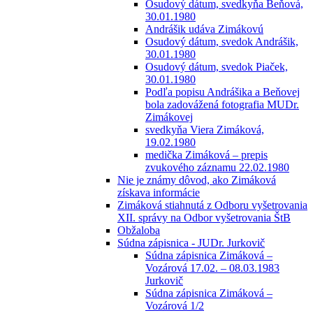
Osudový dátum, svedkyňa Beňová,
30.01.1980
Andrášik udáva Zimákovú
Osudový dátum, svedok Andrášik,
30.01.1980
Osudový dátum, svedok Piaček,
30.01.1980
Podľa popisu Andrášika a Beňovej
bola zadovážená fotografia MUDr.
Zimákovej
svedkyňa Viera Zimáková,
19.02.1980
medička Zimáková – prepis
zvukového záznamu 22.02.1980
Nie je známy dôvod, ako Zimáková
získava informácie
Zimáková stiahnutá z Odboru vyšetrovania
XII. správy na Odbor vyšetrovania ŠtB
Obžaloba
Súdna zápisnica - JUDr. Jurkovič
Súdna zápisnica Zimáková –
Vozárová 17.02. – 08.03.1983
Jurkovič
Súdna zápisnica Zimáková –
Vozárová 1/2