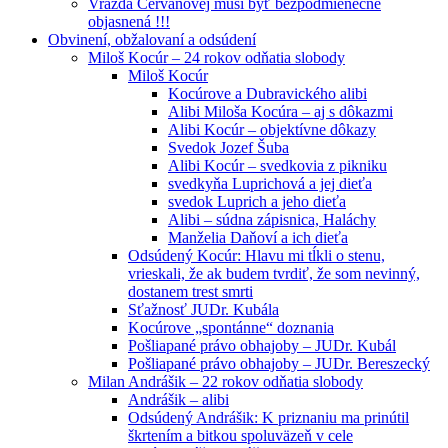
Vražda Cervanovej musí byť bezpodmienečne
objasnená !!!
Obvinení, obžalovaní a odsúdení
Miloš Kocúr – 24 rokov odňatia slobody
Miloš Kocúr
Kocúrove a Dubravického alibi
Alibi Miloša Kocúra – aj s dôkazmi
Alibi Kocúr – objektívne dôkazy
Svedok Jozef Šuba
Alibi Kocúr – svedkovia z pikniku
svedkyňa Luprichová a jej dieťa
svedok Luprich a jeho dieťa
Alibi – súdna zápisnica, Haláchy
Manželia Daňoví a ich dieťa
Odsúdený Kocúr: Hlavu mi tĺkli o stenu,
vrieskali, že ak budem tvrdiť, že som nevinný,
dostanem trest smrti
Sťažnosť JUDr. Kubála
Kocúrove „spontánne“ doznania
Pošliapané právo obhajoby – JUDr. Kubál
Pošliapané právo obhajoby – JUDr. Bereszecký
Milan Andrášik – 22 rokov odňatia slobody
Andrášik – alibi
Odsúdený Andrášik: K priznaniu ma prinútil
škrtením a bitkou spoluväzeň v cele