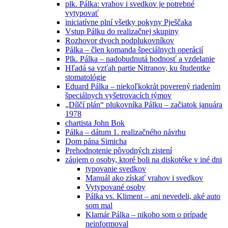
plk. Pálka: vrahov i svedkov je potrebné
vytypovať
iniciatívne plní všetky pokyny Pješčaka
Vstup Pálku do realizačnej skupiny
Rozhovor dvoch podplukovníkov
Pálka – člen komanda špeciálnych operácií
Plk. Pálka – nadobudnutá hodnosť a vzdelanie
Hľadá sa vzťah partie Nitranov, ku študentke
stomatológie
Eduard Pálka – niekoľkokrát poverený riadením
špeciálnych vyšetrovacích týmov
„Dílčí plán“ plukovníka Pálku – začiatok januára
1978
chartista John Bok
Pálka – dátum 1. realizačného návrhu
Dom pána Simicha
Prehodnotenie pôvodných zistení
záujem o osoby, ktoré boli na diskotéke v iné dni
typovanie svedkov
Manuál ako získať vrahov i svedkov
Vytypované osoby
Pálka vs. Kliment – ani nevedeli, aké auto
som mal
Klamár Pálka – nikoho som o prípade
neinformoval