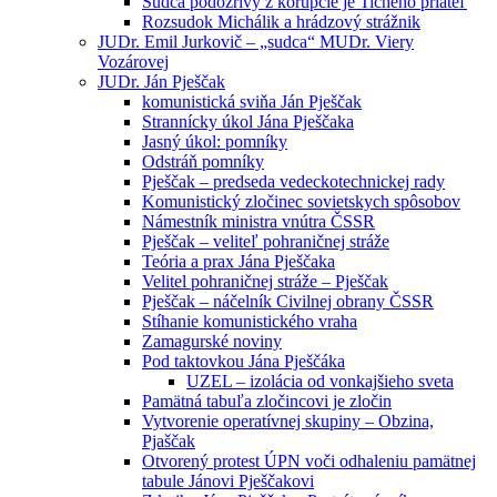
Sudca podozrivý z korupcie je Tichého priateľ
Rozsudok Michálik a hrádzový strážnik
JUDr. Emil Jurkovič – „sudca“ MUDr. Viery
Vozárovej
JUDr. Ján Pješčak
komunistická sviňa Ján Pješčak
Strannícky úkol Jána Pješčaka
Jasný úkol: pomníky
Odstráň pomníky
Pješčak – predseda vedeckotechnickej rady
Komunistický zločinec sovietskych spôsobov
Námestník ministra vnútra ČSSR
Pješčak – veliteľ pohraničnej stráže
Teória a prax Jána Pješčaka
Velitel pohraničnej stráže – Pješčak
Pješčak – náčelník Civilnej obrany ČSSR
Stíhanie komunistického vraha
Zamagurské noviny
Pod taktovkou Jána Pješčáka
UZEL – izolácia od vonkajšieho sveta
Pamätná tabuľa zločincovi je zločin
Vytvorenie operatívnej skupiny – Obzina,
Pjaščak
Otvorený protest ÚPN voči odhaleniu pamätnej
tabule Jánovi Pješčakovi