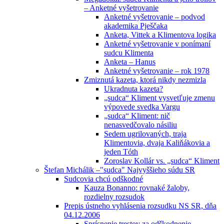
– Anketné vyšetrovanie
Anketné vyšetrovanie – podvod
akademika Pješčaka
Anketa, Vittek a Klimentova logika
Anketné vyšetrovanie v ponímaní
sudcu Klimenta
Anketa – Hanus
Anketné vyšetrovanie – rok 1978
Zmiznutá kazeta, ktorá nikdy nezmizla
Ukradnuta kazeta?
„sudca“ Kliment vysvetľuje zmenu
výpovede svedka Vargu
„sudca“ Kliment: nič
nenasvedčovalo násiliu
Sedem ugrilovaných, traja
Klimentovia, dvaja Kaliňákovia a
jeden Tóth
Zoroslav Kollár vs. „sudca“ Kliment
Štefan Michálik –"sudca" Najvyššieho súdu SR
Sudcovia chcú odškodné
Kauza Bonanno: rovnaké žaloby,
rozdielny rozsudok
Prepis ústneho vyhlásenia rozsudku NS SR, dňa
04.12.2006
Sprísnenie trestov za odškodnenie