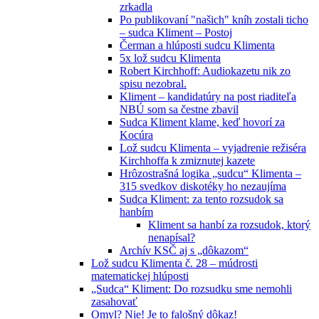
zrkadla
Po publikovaní "našich" kníh zostali ticho
– sudca Kliment – Postoj
Čerman a hlúposti sudcu Klimenta
5x lož sudcu Klimenta
Robert Kirchhoff: Audiokazetu nik zo
spisu nezobral.
Kliment – kandidatúry na post riaditeľa
NBÚ som sa čestne zbavil
Sudca Kliment klame, keď hovorí za
Kocúra
Lož sudcu Klimenta – vyjadrenie režiséra
Kirchhoffa k zmiznutej kazete
Hrôzostrašná logika „sudcu“ Klimenta –
315 svedkov diskotéky ho nezaujíma
Sudca Kliment: za tento rozsudok sa
hanbím
Kliment sa hanbí za rozsudok, ktorý
nenapísal?
Archív KSČ aj s „dôkazom“
Lož sudcu Klimenta č. 28 – múdrosti
matematickej hlúposti
„Sudca“ Kliment: Do rozsudku sme nemohli
zasahovať
Omyl? Nie! Je to falošný dôkaz!