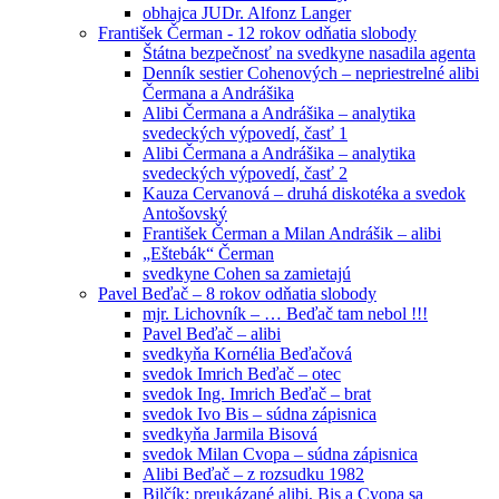
obhajca JUDr. Alfonz Langer
František Čerman - 12 rokov odňatia slobody
Štátna bezpečnosť na svedkyne nasadila agenta
Denník sestier Cohenových – nepriestrelné alibi
Čermana a Andrášika
Alibi Čermana a Andrášika – analytika
svedeckých výpovedí, časť 1
Alibi Čermana a Andrášika – analytika
svedeckých výpovedí, časť 2
Kauza Cervanová – druhá diskotéka a svedok
Antošovský
František Čerman a Milan Andrášik – alibi
„Eštebák“ Čerman
svedkyne Cohen sa zamietajú
Pavel Beďač – 8 rokov odňatia slobody
mjr. Lichovník – … Beďač tam nebol !!!
Pavel Beďač – alibi
svedkyňa Kornélia Beďačová
svedok Imrich Beďač – otec
svedok Ing. Imrich Beďač – brat
svedok Ivo Bis – súdna zápisnica
svedkyňa Jarmila Bisová
svedok Milan Cvopa – súdna zápisnica
Alibi Beďač – z rozsudku 1982
Bilčík: preukázané alibi, Bis a Cvopa sa