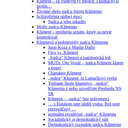
Kliment – za všetkým (v mojich 3 knihách) si
stojím…
Životné dielo sudcu Juraja Klimenta
Schizofrénia súdnej moci
Sudca a jeho zrkadlo
Motív sudcu Klimenta
Kliment – predseda senátu, ktorý sa nevie
kontrolovať
Klamstvá a polopravdy sudcu Klimenta
Juraj Koza a Martin Daňo
Fico vs. Kliment
„Sudca“ Kliment a patologická lož
MUDr. Oto Vozár – sudca Kliment klame
a trepe!
Charakter Kliment
„sudca“ Kliment: Ja Lamačkovi verím
Tridsiate šieste klamstvo, „sudcu“
Klimenta z neho usvedčuje Predseda NS
SR
Kliment – „sudca“ bez právomoci
… s Hatalom sme súdili vraha. Bol som
presvedčený …
normálni recidivisti „sudcu“ Klimenta
Socialistický aj demokratický súd
Demokratický rozsudok sudcu Klimenta