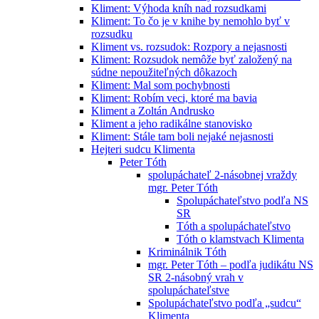
Kliment: Výhoda kníh nad rozsudkami
Kliment: To čo je v knihe by nemohlo byť v
rozsudku
Kliment vs. rozsudok: Rozpory a nejasnosti
Kliment: Rozsudok nemôže byť založený na
súdne nepoužiteľných dôkazoch
Kliment: Mal som pochybnosti
Kliment: Robím veci, ktoré ma bavia
Kliment a Zoltán Andrusko
Kliment a jeho radikálne stanovisko
Kliment: Stále tam boli nejaké nejasnosti
Hejteri sudcu Klimenta
Peter Tóth
spolupáchateľ 2-násobnej vraždy
mgr. Peter Tóth
Spolupáchateľstvo podľa NS
SR
Tóth a spolupáchateľstvo
Tóth o klamstvach Klimenta
Kriminálnik Tóth
mgr. Peter Tóth – podľa judikátu NS
SR 2-násobný vrah v
spolupáchateľstve
Spolupáchateľstvo podľa „sudcu“
Klimenta