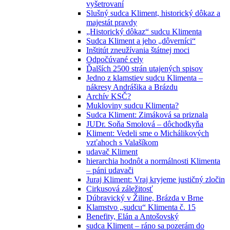
vyšetrovaní
Slušný sudca Kliment, historický dôkaz a
majestát pravdy
„Historický dôkaz“ sudcu Klimenta
Sudca Kliment a jeho „dôverníci“
Inštitút zneužívania štátnej moci
Odpočúvané cely
Ďalších 2500 strán utajených spisov
Jedno z klamstiev sudcu Klimenta –
nákresy Andrášika a Brázdu
Archív KSČ?
Mukloviny sudcu Klimenta?
Sudca Kliment: Zimáková sa priznala
JUDr. Soňa Smolová – dôchodkyňa
Kliment: Vedeli sme o Michálikových
vzťahoch s Valašíkom
udavač Kliment
hierarchia hodnôt a normálnosti Klimenta
– páni udavači
Juraj Kliment: Vraj kryjeme justičný zločin
Cirkusová záležitosť
Dúbravický v Žiline, Brázda v Brne
Klamstvo „sudcu“ Klimenta č. 15
Benefity, Elán a Antošovský
sudca Kliment – ráno sa pozerám do