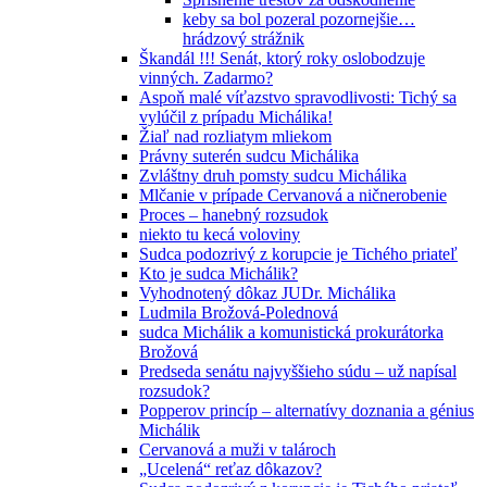
keby sa bol pozeral pozornejšie…
hrádzový strážnik
Škandál !!! Senát, ktorý roky oslobodzuje
vinných. Zadarmo?
Aspoň malé víťazstvo spravodlivosti: Tichý sa
vylúčil z prípadu Michálika!
Žiaľ nad rozliatym mliekom
Právny suterén sudcu Michálika
Zvláštny druh pomsty sudcu Michálika
Mlčanie v prípade Cervanová a ničnerobenie
Proces – hanebný rozsudok
niekto tu kecá voloviny
Sudca podozrivý z korupcie je Tichého priateľ
Kto je sudca Michálik?
Vyhodnotený dôkaz JUDr. Michálika
Ludmila Brožová-Polednová
sudca Michálik a komunistická prokurátorka
Brožová
Predseda senátu najvyššieho súdu – už napísal
rozsudok?
Popperov princíp – alternatívy doznania a génius
Michálik
Cervanová a muži v talároch
„Ucelená“ reťaz dôkazov?