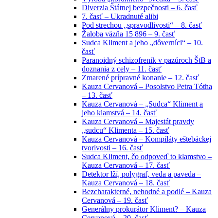
Diverzia Štátnej bezpečnosti – 6. časť
7. časť – Ukradnuté alibi
Pod strechou „spravodlivosti“ – 8. časť
Žaloba väzňa 15 896 – 9. časť
Sudca Kliment a jeho „dôverníci“ – 10.
časť
Paranoidný schizofrenik v pazúroch ŠtB a
doznania z cely – 11. časť
Zmarené prípravné konanie – 12. časť
Kauza Cervanová – Posolstvo Petra Tótha
– 13. časť
Kauza Cervanová – „Sudca“ Kliment a
jeho klamstvá – 14. časť
Kauza Cervanová – Majestát pravdy
„sudcu“ Klimenta – 15. časť
Kauza Cervanová – Kompiláty eštebáckej
tvorivosti – 16. časť
Sudca Kliment, čo odpoveď to klamstvo –
Kauza Cervanová – 17. časť
Detektor lží, polygraf, veda a paveda –
Kauza Cervanová – 18. časť
Bezcharakterné, nehodné a podlé – Kauza
Cervanová – 19. časť
Generálny prokurátor Kliment? – Kauza
Cervanová – 20. časť