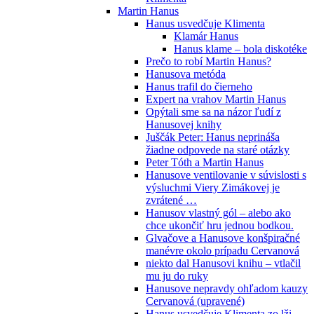
Martin Hanus
Hanus usvedčuje Klimenta
Klamár Hanus
Hanus klame – bola diskotéke
Prečo to robí Martin Hanus?
Hanusova metóda
Hanus trafil do čierneho
Expert na vrahov Martin Hanus
Opýtali sme sa na názor ľudí z
Hanusovej knihy
Juščák Peter: Hanus neprináša
žiadne odpovede na staré otázky
Peter Tóth a Martin Hanus
Hanusove ventilovanie v súvislosti s
výsluchmi Viery Zimákovej je
zvrátené …
Hanusov vlastný gól – alebo ako
chce ukončiť hru jednou bodkou.
Glvačove a Hanusove konšpiračné
manévre okolo prípadu Cervanová
niekto dal Hanusovi knihu – vtlačil
mu ju do ruky
Hanusove nepravdy ohľadom kauzy
Cervanová (upravené)
Hanus usvedčuje Klimenta zo lži