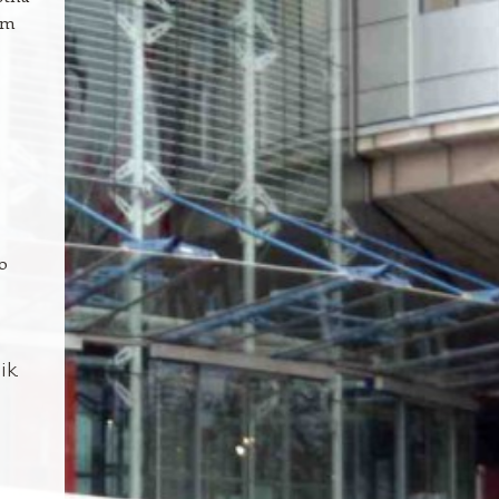
em
o
ik.