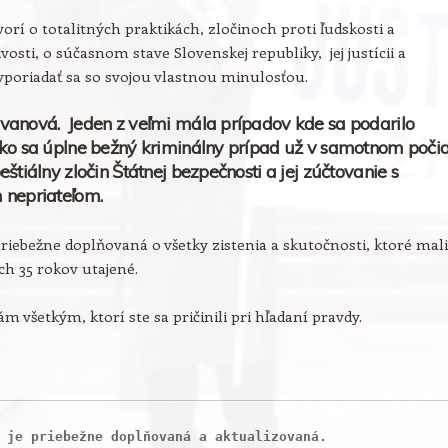
orí o totalitných praktikách, zločinoch proti ľudskosti a
vosti, o súčasnom stave Slovenskej republiky, jej justícii a
poriadať sa so svojou vlastnou minulosťou.
vanová. Jeden z veľmi mála prípadov kde sa podarilo
ko sa úplne bežný kriminálny prípad už v samotnom poči
eštiálny zločin Štátnej bezpečnosti a jej zúčtovanie s
 nepriateľom.
priebežne doplňovaná o všetky zistenia a skutočnosti, ktoré mali
ích 35 rokov utajené.
m všetkým, ktorí ste sa pričinili pri hľadaní pravdy.
 je priebežne doplňovaná a aktualizovaná.