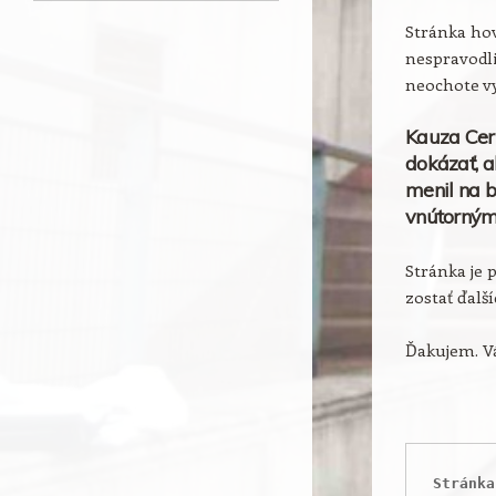
Stránka hov
nespravodli
neochote vy
Kauza Cer
dokázať, a
menil na b
vnútorným
Stránka je 
zostať ďalš
Ďakujem. Vá
Stránka