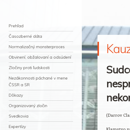
kauzacervanova.sk
Najdlhšie trvajúci, dodnes nevyjasnený
Navigation
súdny proces v dejnách slovenskej justície
Skip to content
Prehľad
Časozberné dáta
Kau
Normalizačný monsterproces
Obvinení, obžalovaní a odsúdení
Sudc
Zločiny proti ľudskosti
Nezákonnosti páchané v mene
nespr
ČSSR a SR
neko
Dôkazy
Organizovaný zločin
(Darrov Cl
Svedkovia
Expertízy
Klamstvo pr