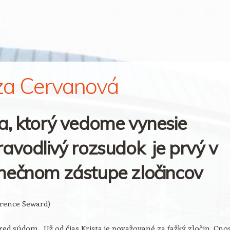
za Cervanová
a, ktorý vedome vynesie
avodlivý rozsudok je prvý v
nečnom zástupe zločincov
arence Seward)
ed súdom. Už od čias Krista je považované za ťažký zločin. Cno