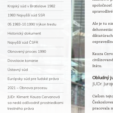
spoločnosť 
Krajský súd v Bratislave 1982
spravodlivé
1983 Najvyšší súd SSR
Ale je tu ni
05.1983-10.1990 Výkon trestu
dehonestác
Historický dokument
diktatúrac
ospravedln
Najvyšší súd ČSFR
Obnovený proces 1990
Kauza Cerv
civilizova
Dovolacie konanie
štátu.
Ústavný súd
Obludný ju
Európsky súd pre ľudské práva
JUDr. Jura
2021 – Obnova procesu
Cieľom tejto
JUDr. Kliment: Kauza Cervanová
Českosloven
sa nedá odôvodniť prostriedkami
pracovala 
trestného práva