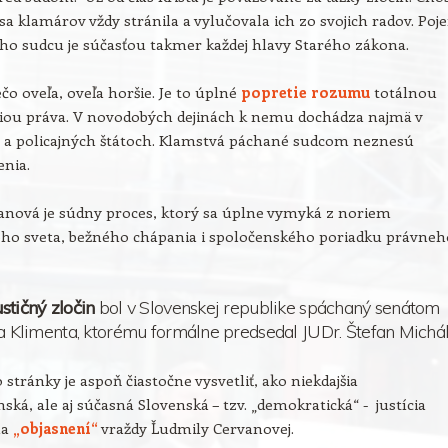
sa klamárov vždy stránila a vylučovala ich zo svojich radov. Poj
ho sudcu je súčasťou takmer každej hlavy Starého zákona.
ečo oveľa, oveľa horšie. Je to úplné
popretie rozumu
totálnou
iou práva. V novodobých dejinách k nemu dochádza najmä v
h a policajných štátoch. Klamstvá páchané sudcom neznesú
enia.
anová je súdny proces, ktorý sa úplne vymyká z noriem
ného sveta, bežného chápania i spoločenského poriadku právneh
stičný zločin
bol v Slovenskej republike spáchaný senátom
ja Klimenta, ktorému formálne predsedal JUDr. Štefan Michál
 stránky je aspoň čiastočne vysvetliť, ako niekdajšia
ská, ale aj súčasná Slovenská – tzv. „demokratická“ - justícia
na
„objasnení“
vraždy Ľudmily Cervanovej.