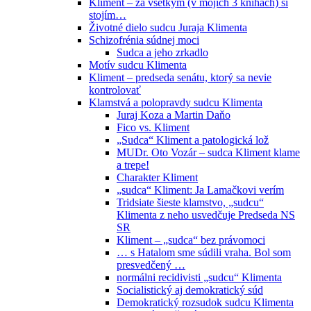
Kliment – za všetkým (v mojich 3 knihách) si
stojím…
Životné dielo sudcu Juraja Klimenta
Schizofrénia súdnej moci
Sudca a jeho zrkadlo
Motív sudcu Klimenta
Kliment – predseda senátu, ktorý sa nevie
kontrolovať
Klamstvá a polopravdy sudcu Klimenta
Juraj Koza a Martin Daňo
Fico vs. Kliment
„Sudca“ Kliment a patologická lož
MUDr. Oto Vozár – sudca Kliment klame
a trepe!
Charakter Kliment
„sudca“ Kliment: Ja Lamačkovi verím
Tridsiate šieste klamstvo, „sudcu“
Klimenta z neho usvedčuje Predseda NS
SR
Kliment – „sudca“ bez právomoci
… s Hatalom sme súdili vraha. Bol som
presvedčený …
normálni recidivisti „sudcu“ Klimenta
Socialistický aj demokratický súd
Demokratický rozsudok sudcu Klimenta