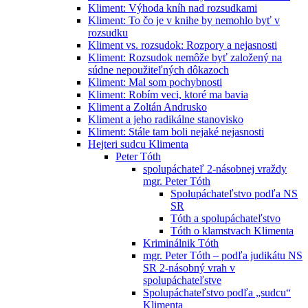
Kliment: Výhoda kníh nad rozsudkami
Kliment: To čo je v knihe by nemohlo byť v
rozsudku
Kliment vs. rozsudok: Rozpory a nejasnosti
Kliment: Rozsudok nemôže byť založený na
súdne nepoužiteľných dôkazoch
Kliment: Mal som pochybnosti
Kliment: Robím veci, ktoré ma bavia
Kliment a Zoltán Andrusko
Kliment a jeho radikálne stanovisko
Kliment: Stále tam boli nejaké nejasnosti
Hejteri sudcu Klimenta
Peter Tóth
spolupáchateľ 2-násobnej vraždy
mgr. Peter Tóth
Spolupáchateľstvo podľa NS
SR
Tóth a spolupáchateľstvo
Tóth o klamstvach Klimenta
Kriminálnik Tóth
mgr. Peter Tóth – podľa judikátu NS
SR 2-násobný vrah v
spolupáchateľstve
Spolupáchateľstvo podľa „sudcu“
Klimenta