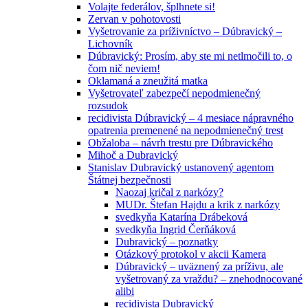
Volajte federálov, šplhnete si!
Zervan v pohotovosti
Vyšetrovanie za príživníctvo – Dúbravický –
Lichovník
Dúbravický: Prosím, aby ste mi netlmočili to, o
čom nič neviem!
Oklamaná a zneužitá matka
Vyšetrovateľ zabezpečí nepodmienečný
rozsudok
recidivista Dúbravický – 4 mesiace nápravného
opatrenia premenené na nepodmienečný trest
Obžaloba – návrh trestu pre Dúbravického
Mihoč a Dubravický
Stanislav Dubravický ustanovený agentom
Štátnej bezpečnosti
Naozaj kričal z narkózy?
MUDr. Štefan Hajdu a krik z narkózy
svedkyňa Katarína Drábeková
svedkyňa Ingrid Čerňáková
Dubravický – poznatky
Otázkový protokol v akcii Kamera
Dúbravický – uväznený za príživu, ale
vyšetrovaný za vraždu? – znehodnocované
alibi
recidivista Dubravický