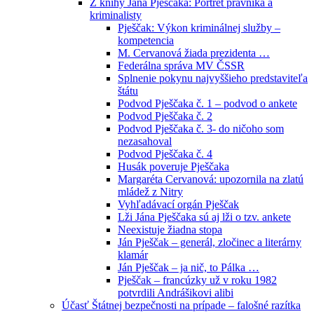
Z knihy Jána Pješčaka: Portrét právníka a
kriminalisty
Pješčak: Výkon kriminálnej služby –
kompetencia
M. Cervanová žiada prezidenta …
Federálna správa MV ČSSR
Splnenie pokynu najvyššieho predstaviteľa
štátu
Podvod Pješčaka č. 1 – podvod o ankete
Podvod Pješčaka č. 2
Podvod Pješčaka č. 3- do ničoho som
nezasahoval
Podvod Pješčaka č. 4
Husák poveruje Pješčaka
Margaréta Cervanová: upozornila na zlatú
mládež z Nitry
Vyhľadávací orgán Pješčak
Lži Jána Pješčaka sú aj lži o tzv. ankete
Neexistuje žiadna stopa
Ján Pješčak – generál, zločinec a literárny
klamár
Ján Pješčak – ja nič, to Pálka …
Pješčak – francúzky už v roku 1982
potvrdili Andrášikovi alibi
Účasť Štátnej bezpečnosti na prípade – falošné razítka