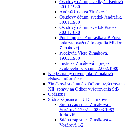
Osudový dátum, svedkyňa Beňová,
30.01.1980
Andrášik udáva Zimákovú
Osudový dátum, svedok Andrášik,
30.01.1980
Osudový dátum, svedok Piaček,
30.01.1980
Podľa popisu Andrášika a Beňovej
bola zadovážená fotografia MUDr.
Zimákovej
svedkyňa Viera Zimáková,
19.02.1980
medička Zimáková – prepis
zvukového záznamu 22.02.1980
Nie je známy dôvod, ako Zimáková
získava informácie
Zimáková stiahnutá z Odboru vyšetrovania
XII. správy na Odbor vyšetrovania ŠtB
Obžaloba
Súdna zápisnica - JUDr. Jurkovič
Súdna zápisnica Zimáková –
Vozárová 17.02. – 08.03.1983
Jurkovič
Súdna zápisnica Zimáková –
Vozárová 1/2