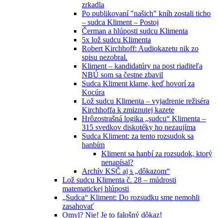
zrkadla
Po publikovaní "našich" kníh zostali ticho
– sudca Kliment – Postoj
Čerman a hlúposti sudcu Klimenta
5x lož sudcu Klimenta
Robert Kirchhoff: Audiokazetu nik zo
spisu nezobral.
Kliment – kandidatúry na post riaditeľa
NBÚ som sa čestne zbavil
Sudca Kliment klame, keď hovorí za
Kocúra
Lož sudcu Klimenta – vyjadrenie režiséra
Kirchhoffa k zmiznutej kazete
Hrôzostrašná logika „sudcu“ Klimenta –
315 svedkov diskotéky ho nezaujíma
Sudca Kliment: za tento rozsudok sa
hanbím
Kliment sa hanbí za rozsudok, ktorý
nenapísal?
Archív KSČ aj s „dôkazom“
Lož sudcu Klimenta č. 28 – múdrosti
matematickej hlúposti
„Sudca“ Kliment: Do rozsudku sme nemohli
zasahovať
Omyl? Nie! Je to falošný dôkaz!