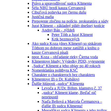
Právo a spravodlivosť sudcu Klimenta
Šéfa NBÚ brzdí kauza Cervanová
Cibuľová polievka pre čiernu dušu
Justičná mafia
Prepojenie zločinu na políciu, prokuratúru a súdy
Juraj Kliment – základný piliér dnešnej justície
Andrej Bán - .týždeň
Peter Tóth a Juraj Kliment
Krik bezmocných
Ako sudca Koza (dnes Kliment) so siskárom
Tóthom po dobrom mene zatúžili a knihu o
kauze Cervanová písali
npor. Koza – ohľadanie rieky Čierna voda
Klimentove bludy: Výsledky PDD, vytesnenie
„Sudca“ Kliment a jeho objav po 40 rokoch
Nomenklatúra politbyra KSČ
Charakter o charakteroch bez charakteru
Klimentove lži o Dr. Kubálovi
Ďalšie hlúposti „sudcu“ Klimenta
Levoča a JUDr. Böhm, klamstvo č. 37
„sudca“ Kliment klame, Beďač nič
nepripustil
Naďa Beňová a Marcela Čermanova –
ďalšie lži sudcu Klimenta!
Megadôkaz sudcu Klimenta a jeho trollov