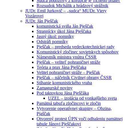
Sudca podozrivý z korupcie je Tichého priateľ
Rozsudok Michálik a hrádzový strážnik
JUDr. Emil Jurkovič – „sudca“ MUDr. Viery
Vozárovej
JUDr. Ján Pješčak
komunistická sviňa Ján Pješčak
Strannícky úkol Jána Pješčaka
Jasný úkol: pomníky
Odstráň pomníky
Pješčak – predseda vedeckotechnickej rady
Komunistický zločinec sovietskych spôsobov
Námestník ministra vnútra ČSSR
Pješčak – veliteľ pohraničnej stráže
Teória a prax Jána Pješčaka
Velitel pohraničnej stráže – Pješčak
Pješčak – náčelník Civilnej obrany ČSSR
Stíhanie komunistického vraha
Zamagurské noviny
Pod taktovkou Jána Pješčáka
UZEL – izolácia od vonkajšieho sveta
Pamätná tabuľa zločincovi je zločin
Vytvorenie operatívnej skupiny – Obzina,
Pjaščak
Otvorený protest ÚPN voči odhaleniu pamätnej
tabule Jánovi Pješčakovi