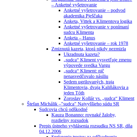
– Anketné vyšetrovanie
Anketné vyšetrovanie – podvod
akademika Pješčaka
Anketa, Vittek a Klimentova logika
Anketné vyšetrovanie v ponímaní
sudcu Klimenta
Anketa – Hanus
Anketné vyšetrovanie – rok 1978
Zmiznutá kazeta, ktorá nikdy nezmizla
Ukradnuta kazeta?
„sudca“ Kliment vysvetľuje zmenu
výpovede svedka Vargu
„sudca“ Kliment: nič
nenasvedčovalo násiliu
Sedem ugrilovaných, traja
Klimentovia, dvaja Kaliňákovia a
jeden Tóth
Zoroslav Kollár vs. „sudca“ Kliment
Štefan Michálik –"sudca" Najvyššieho súdu SR
Sudcovia chcú odškodné
Kauza Bonanno: rovnaké žaloby,
rozdielny rozsudok
Prepis ústneho vyhlásenia rozsudku NS SR, dňa
04.12.2006
Sprísnenie trestov za odškodnenie