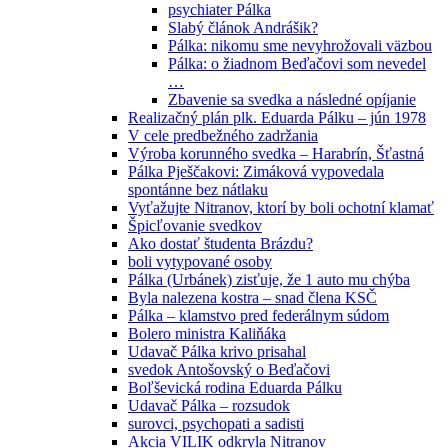
psychiater Pálka
Slabý článok Andrášik?
Pálka: nikomu sme nevyhrožovali väzbou
Pálka: o žiadnom Beďačovi som nevedel
…
Zbavenie sa svedka a následné opíjanie
Realizačný plán plk. Eduarda Pálku – jún 1978
V cele predbežného zadržania
Výroba korunného svedka – Harabrín, Šťastná
Pálka Pješčakovi: Zimáková vypovedala
spontánne bez nátlaku
Vyťažujte Nitranov, ktorí by boli ochotní klamať
Špicľovanie svedkov
Ako dostať študenta Brázdu?
boli vytypované osoby
Pálka (Urbánek) zisťuje, že 1 auto mu chýba
Byla nalezena kostra – snad člena KSČ
Pálka – klamstvo pred federálnym súdom
Bolero ministra Kaliňáka
Udavač Pálka krivo prisahal
svedok Antošovský o Beďačovi
Boľševická rodina Eduarda Pálku
Udavač Pálka – rozsudok
surovci, psychopati a sadisti
Akcia VILIK odkryla Nitranov