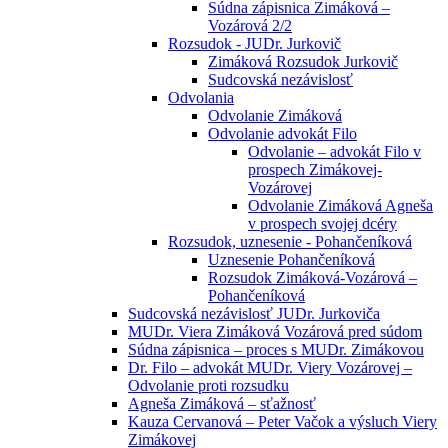
Súdna zápisnica Zimáková –
Vozárová 2/2
Rozsudok - JUDr. Jurkovič
Zimáková Rozsudok Jurkovič
Sudcovská nezávislosť
Odvolania
Odvolanie Zimáková
Odvolanie advokát Filo
Odvolanie – advokát Filo v
prospech Zimákovej-
Vozárovej
Odvolanie Zimáková Agneša
v prospech svojej dcéry
Rozsudok, uznesenie - Pohančeníková
Uznesenie Pohančeníková
Rozsudok Zimáková-Vozárová –
Pohančeníková
Sudcovská nezávislosť JUDr. Jurkoviča
MUDr. Viera Zimáková Vozárová pred súdom
Súdna zápisnica – proces s MUDr. Zimákovou
Dr. Filo – advokát MUDr. Viery Vozárovej –
Odvolanie proti rozsudku
Agneša Zimáková – sťažnosť
Kauza Cervanová – Peter Vačok a výsluch Viery
Zimákovej