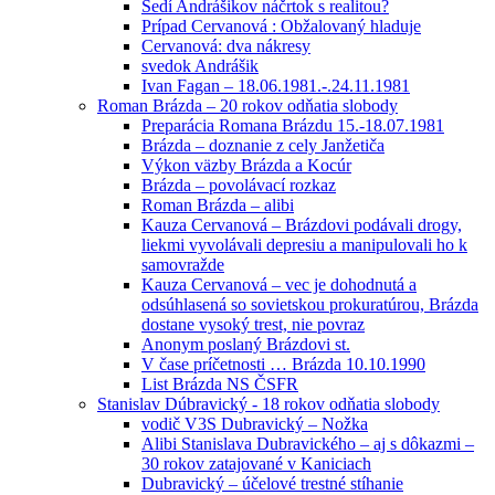
Sedí Andrášikov náčrtok s realitou?
Prípad Cervanová : Obžalovaný hladuje
Cervanová: dva nákresy
svedok Andrášik
Ivan Fagan – 18.06.1981.-.24.11.1981
Roman Brázda – 20 rokov odňatia slobody
Preparácia Romana Brázdu 15.-18.07.1981
Brázda – doznanie z cely Janžetiča
Výkon väzby Brázda a Kocúr
Brázda – povolávací rozkaz
Roman Brázda – alibi
Kauza Cervanová – Brázdovi podávali drogy,
liekmi vyvolávali depresiu a manipulovali ho k
samovražde
Kauza Cervanová – vec je dohodnutá a
odsúhlasená so sovietskou prokuratúrou, Brázda
dostane vysoký trest, nie povraz
Anonym poslaný Brázdovi st.
V čase príčetnosti … Brázda 10.10.1990
List Brázda NS ČSFR
Stanislav Dúbravický - 18 rokov odňatia slobody
vodič V3S Dubravický – Nožka
Alibi Stanislava Dubravického – aj s dôkazmi –
30 rokov zatajované v Kaniciach
Dubravický – účelové trestné stíhanie