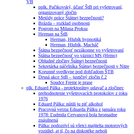
VB
pplk. Pačikovský, účasť ŠtB pri vyšetrovaní,
organizovaný zločin
Metódy práce Štátnej bezpečnosti?
Brázda – rozklad osobnosti
Pogrom na Milana Proksu
Herman na ŠtB
Herman, Hlubík hypnotiká
Herman, Hlubík, Macháč
Štátna bezpečnosť nezákonne vo vyšetrovaní
Śtátna bezpečnosť vo väznici MS (Hrmo)
Obludné zločiny Štátnej bezpečnosti
Sekretárka náčelníka Štátnej bezpečnosti v Nitre
Korunné svedkyne pod dohľadom ŠTB
Drsná akce StB – justičný zločin č.2
Soudce Fremr je prase
plk. Eduard Pálka - protektorátny udavač a zločinec
prehodnotenie vyšetrovacích protokolov z roku
1976
Eduard Pálka: nútili ju piť alkohol
Pracovná verzia Eduarda Pálku z januára roku
1978: Ľudmila Cervanová bola hromadne
znásilnená
Pálka: podozriví sú všetci majitelia motorových
vozidiel, aj tí, čo na diskotéke neboli