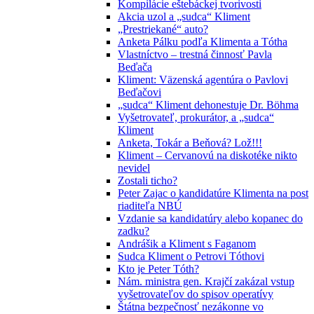
Kompilácie eštebáckej tvorivosti
Akcia uzol a „sudca“ Kliment
„Prestriekané“ auto?
Anketa Pálku podľa Klimenta a Tótha
Vlastníctvo – trestná činnosť Pavla
Beďača
Kliment: Väzenská agentúra o Pavlovi
Beďačovi
„sudca“ Kliment dehonestuje Dr. Böhma
Vyšetrovateľ, prokurátor, a „sudca“
Kliment
Anketa, Tokár a Beňová? Lož!!!
Kliment – Cervanovú na diskotéke nikto
nevidel
Zostali ticho?
Peter Zajac o kandidatúre Klimenta na post
riaditeľa NBÚ
Vzdanie sa kandidatúry alebo kopanec do
zadku?
Andrášik a Kliment s Faganom
Sudca Kliment o Petrovi Tóthovi
Kto je Peter Tóth?
Nám. ministra gen. Krajčí zakázal vstup
vyšetrovateľov do spisov operatívy
Štátna bezpečnosť nezákonne vo