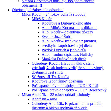
Vražda Cervanovej musí byť bezpodmienečne
objasnená !!!
Obvinení, obžalovaní a odsúdení
Miloš Kocúr – 24 rokov odňatia slobody
Miloš Kocúr
Kocúrove a Dubravického alibi
Alibi Miloša Kocúra – aj s dôkazmi
Alibi Kocúr – objektívne dôkazy
Svedok Jozef Šuba
Alibi Kocúr – svedkovia z pikniku
svedkyňa Luprichová a jej dieťa
svedok Luprich a jeho dieťa
Alibi – súdna zápisnica, Haláchy
Manželia Daňoví a ich dieťa
Odsúdený Kocúr: Hlavu mi tĺkli o stenu,
vrieskali, že ak budem tvrdiť, že som nevinný,
dostanem trest smrti
Sťažnosť JUDr. Kubála
Kocúrove „spontánne“ doznania
Pošliapané právo obhajoby – JUDr. Kubál
Pošliapané právo obhajoby – JUDr. Bereszecký
Milan Andrášik – 22 rokov odňatia slobody
Andrášik – alibi
Odsúdený Andrášik: K priznaniu ma prinútil
škrtením a bitkou spoluväzeň v cele