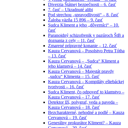
Diverzia Štátnej bezpečnosti – 6. časť
7. časť – Ukradnuté alibi
Pod strechou „spravodlivosti“ – 8. časť
Žaloba väzňa 15 896 – 9. časť
Sudca Kliment a jeho „dôverníci“ – 10.
časť
Paranoidný schizofrenik v pazúroch ŠtB a
doznania z cely – 11. časť
Zmarené prípravné konanie – 12. časť
Kauza Cervanová – Posolstvo Petra Tótha
– 13. časť
Kauza Cervanová – „Sudca“ Kliment a
jeho klamstvá – 14. časť
Kauza Cervanová – Majestát pravdy
„sudcu“ Klimenta – 15. časť
Kauza Cervanová – Kompiláty eštebáckej
tvorivosti – 16. časť
Sudca Kliment, čo odpoveď to klamstvo –
Kauza Cervanová – 17. časť
Detektor lží, polygraf, veda a paveda –
Kauza Cervanová – 18. časť
Bezcharakterné, nehodné a podlé – Kauza
Cervanová – 19. časť
Generálny prokurátor Kliment? – Kauza
Cervanová – 20. časť