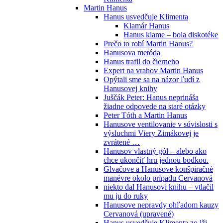
Martin Hanus
Hanus usvedčuje Klimenta
Klamár Hanus
Hanus klame – bola diskotéke
Prečo to robí Martin Hanus?
Hanusova metóda
Hanus trafil do čierneho
Expert na vrahov Martin Hanus
Opýtali sme sa na názor ľudí z
Hanusovej knihy
Juščák Peter: Hanus neprináša
žiadne odpovede na staré otázky
Peter Tóth a Martin Hanus
Hanusove ventilovanie v súvislosti s
výsluchmi Viery Zimákovej je
zvrátené …
Hanusov vlastný gól – alebo ako
chce ukončiť hru jednou bodkou.
Glvačove a Hanusove konšpiračné
manévre okolo prípadu Cervanová
niekto dal Hanusovi knihu – vtlačil
mu ju do ruky
Hanusove nepravdy ohľadom kauzy
Cervanová (upravené)
Hanus usvedčuje Klimenta zo lži