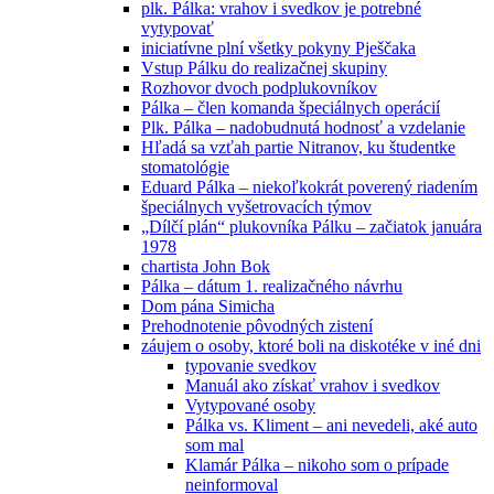
plk. Pálka: vrahov i svedkov je potrebné
vytypovať
iniciatívne plní všetky pokyny Pješčaka
Vstup Pálku do realizačnej skupiny
Rozhovor dvoch podplukovníkov
Pálka – člen komanda špeciálnych operácií
Plk. Pálka – nadobudnutá hodnosť a vzdelanie
Hľadá sa vzťah partie Nitranov, ku študentke
stomatológie
Eduard Pálka – niekoľkokrát poverený riadením
špeciálnych vyšetrovacích týmov
„Dílčí plán“ plukovníka Pálku – začiatok januára
1978
chartista John Bok
Pálka – dátum 1. realizačného návrhu
Dom pána Simicha
Prehodnotenie pôvodných zistení
záujem o osoby, ktoré boli na diskotéke v iné dni
typovanie svedkov
Manuál ako získať vrahov i svedkov
Vytypované osoby
Pálka vs. Kliment – ani nevedeli, aké auto
som mal
Klamár Pálka – nikoho som o prípade
neinformoval