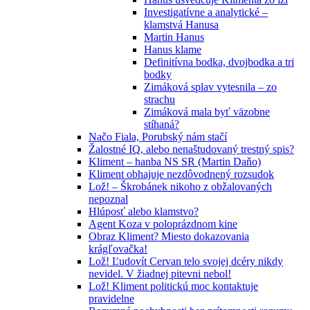
Investigatívne a analytické –
klamstvá Hanusa
Martin Hanus
Hanus klame
Definitívna bodka, dvojbodka a tri
bodky
Zimáková splav vytesnila – zo
strachu
Zimáková mala byť väzobne
stíhaná?
Načo Fiala, Porubský nám stačí
Žalostné IQ, alebo nenaštudovaný trestný spis?
Kliment – hanba NS SR (Martin Daňo)
Kliment obhajuje nezdôvodnený rozsudok
Lož! – Škrobánek nikoho z obžalovaných
nepoznal
Hlúposť alebo klamstvo?
Agent Koza v poloprázdnom kine
Obraz Kliment? Miesto dokazovania
krágľovačka!
Lož! Ľudovít Cervan telo svojej dcéry nikdy
nevidel. V žiadnej pitevni nebol!
Lož! Kliment politickú moc kontaktuje
pravidelne