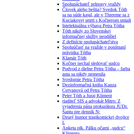
Spolupáchateľ prípravy vraždy
Človek alebo beštia? Svedok Tóth
sa na súde kajal, ale v Threeme sa z
Kuciakovej smrti s Kočnerom smiali
Intelektuálna výbava Petra Tótha
Tóth nikdy zo Slovenskej
informačnej služby neodišiel
Z definície spolupáchateľstva
Spoluúčasť na vražde v ponímaní
právnika Tótha
Klamár Tóth
Kočner nechal sledovať sudcu
Podvod z dielne Petra Tótha – farba
auta sa nikdy nemenila
Svedomie Petra Tótha
Dezinformačná kniha Kauza
Cervanová od Petra Tótha
Peter Tóth a Juraj Kliment
riaditeľ SIS a advokát Mitro: Z
vyjadrenia pána prokurátora JUDr.
Šantu pre denník N:
Drsný humor tragikomickej dvojice
I.
Anketa plk. Pálku očami „sudcu“
Klimenta