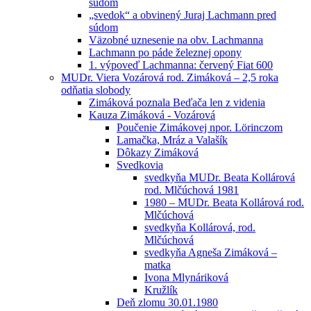
súdom
„svedok“ a obvinený Juraj Lachmann pred
súdom
Väzobné uznesenie na obv. Lachmanna
Lachmann po páde železnej opony
1. výpoveď Lachmanna: červený Fiat 600
MUDr. Viera Vozárová rod. Zimáková – 2,5 roka
odňatia slobody
Zimáková poznala Beďača len z videnia
Kauza Zimáková - Vozárová
Poučenie Zimákovej npor. Lörinczom
Lamačka, Mráz a Valašík
Dôkazy Zimáková
Svedkovia
svedkyňa MUDr. Beata Kollárová
rod. Mlčúchová 1981
1980 – MUDr. Beata Kollárová rod.
Mlčúchová
svedkyňa Kollárová, rod.
Mlčúchová
svedkyňa Agneša Zimáková –
matka
Ivona Mlynáriková
Kružlík
Deň zlomu 30.01.1980