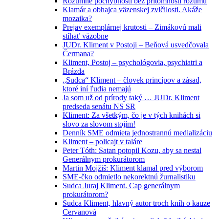
Rozumné pochybnosti bez prítomnosti rozumu
Klamár a obhajca väzenskej zvlčilosti. Akáže
mozaika?
Prejav exemplárnej krutosti – Zimákovú mali
stíhať väzobne
JUDr. Kliment v Postoji – Beňová usvedčovala
Čermana?
Kliment, Postoj – psychológovia, psychiatri a
Brázda
„Sudca“ Kliment – človek princípov a zásad,
ktoré iní ľudia nemajú
Ja som už od prírody taký … JUDr. Kliment
predseda senátu NS SR
Kliment: Za všetkým, čo je v tých knihách si
slovo za slovom stojím!
Denník SME odmieta jednostrannú medializáciu
Kliment – policajt v taláre
Peter Tóth: Satan potopil Kozu, aby sa nestal
Generálnym prokurátorom
Martin Mojžiš: Kliment klamal pred výborom
SME-čko odmietlo nekorektnú žurnalistiku
Sudca Juraj Kliment. Cap generálnym
prokurátorom?
Sudca Kliment, hlavný autor troch kníh o kauze
Cervanová