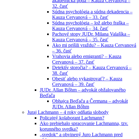
akademická pôda – Kauza Cervanová –
32. časť
Súdna psychológia a súdna dekadencia –
Kauza Cervanová – 33. časť
Súdna psychológia – lož alebo fraška –
Kauza Cervanová – 34. časť
Pachové stopy JUDr. Milana Valašíka –
Kauza Cervanová – 35. časť
Ako mi prišili vraždu? – Kauza Cervanová
– 36. časť
Vrahovia alebo emigranti? – Kauza
Cervanová – 37. časť
Detektív storočia? – Kauza Cervanová –
38. časť
Obesiť alebo vykastrovať? – Kauza
Cervanová – 39. časť
JUDr. Allan Bőhm – advokát obžalovaného
Beďača
Obhajca Beďača a Čermana – advokát
JUDr. Allan Bőhm
Juraj Lachmann – 4 roky odňatia slobody
Policajný kolaborant Lachmann?
Ako prebiehalo spracovanie Lachmanna, tzv.
korunného svedka?
„svedok“ a obvinený Juro Lachmann pred