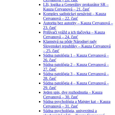
Lži, logika a Generálny prokurátor SR –
Kauza Cervanová – 21. časť
Komplex sadistickej nenávisti – Kauza
Cervanová – 22. časť
Autorita bez autority – Kauza Cervanová –
23. časť
Prišívači vrážd a ich tlačovka – Kauza
Cervanová – 24. časť
Klamstvá na pôde Národnej rady
Slovenskej republiky – Kauza Cervanová
– 25. časť
Súdna patológia 1 – Kauza Cervanová –
26. časť
Súdna patológia 2 – Kauza Cervanová –
27. časť
Súdna patológia 3 – Kauza Cervanová –
28. časť
Súdna patológia 4 – Kauza Cervanová –
29. časť
Jeden spis, dve rozhodnutia – Kauza
Cervanová – 30. časť
Súdna psychológia a Majster kat – Kauza
Cervanová – 31. časť
Súdna psychológia, univerzitná a