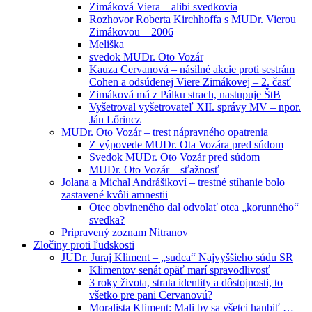
Zimáková Viera – alibi svedkovia
Rozhovor Roberta Kirchhoffa s MUDr. Vierou
Zimákovou – 2006
Meliška
svedok MUDr. Oto Vozár
Kauza Cervanová – násilné akcie proti sestrám
Cohen a odsúdenej Viere Zimákovej – 2. časť
Zimáková má z Pálku strach, nastupuje ŠtB
Vyšetroval vyšetrovateľ XII. správy MV – npor.
Ján Lőrincz
MUDr. Oto Vozár – trest nápravného opatrenia
Z výpovede MUDr. Ota Vozára pred súdom
Svedok MUDr. Oto Vozár pred súdom
MUDr. Oto Vozár – sťažnosť
Jolana a Michal Andrášikoví – trestné stíhanie bolo
zastavené kvôli amnestii
Otec obvineného dal odvolať otca „korunného“
svedka?
Pripravený zoznam Nitranov
Zločiny proti ľudskosti
JUDr. Juraj Kliment – „sudca“ Najvyššieho súdu SR
Klimentov senát opäť marí spravodlivosť
3 roky života, strata identity a dôstojnosti, to
všetko pre pani Cervanovú?
Moralista Kliment: Mali by sa všetci hanbiť …