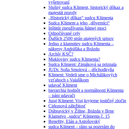
vyšetrovaní
Slušný sudca Kliment, historický dôkaz a
majestát pravdy
„Historický dôkaz“ sudcu Klimenta
Sudca Kliment a jeho „dôverníci“
Inštitút zneužívania štátnej moci
Odpočúvané cely
Ďalších 2500 strán utajených spisov
Jedno z klamstiev sudcu Klimenta –
nákresy Andrášika a Brázdu
Archív KSČ?
Mukloviny sudcu Klimenta?
Sudca Kliment: Zimáková sa priznala
JUDr. Soňa Smolová – dôchodkyňa
Kliment: Vedeli sme o Michálikových
vzťahoch s Valašíkom
udavač Kliment
hierarchia hodnôt a normálnosti Klimenta
– páni udavači
Juraj Kliment: Vraj kryjeme justičný zločin
Cirkusová záležitosť
Dúbravický v Žiline, Brázda v Brne
Klamstvo „sudcu“ Klimenta č. 15
Benefity, Elán a Antošovský
sudca Kliment – ráno sa pozerám do