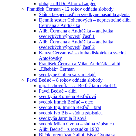
obhajca JUDr. Alfonz Langer
František Čerman - 12 rokov odňatia slobody
Štátna bezpečnosť na svedkyne nasadila agenta
Denník sestier Cohenových – nepriestrelné alibi
Čermana a Andrášika
Alibi Čermana a Andrášika – analytika
svedeckých výpovedí, časť 1
Alibi Čermana a Andrášika – analytika
svedeckých výpovedí, časť 2
Kauza Cervanová – druhá diskotéka a svedok
Antošovský
František Čerman a Milan Andrášik – alibi
„Eštebák“ Čerman
svedkyne Cohen sa zamietajú
Pavel Beďač – 8 rokov odňatia slobody
mjr. Lichovník – … Beďač tam nebol !!!
Pavel Beďač – alibi
svedkyňa Kornélia Beďačová
svedok Imrich Beďač – otec
svedok Ing. Imrich Beďač – brat
svedok Ivo Bis – súdna zápisnica
svedkyňa Jarmila Bisová
svedok Milan Cvopa – súdna zápisnica
Alibi Beďač – z rozsudku 1982
Bilčík: preukázané alibi, Bis a Cvopa sa