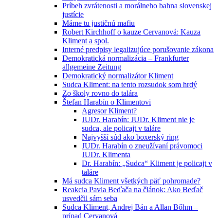
Príbeh zvrátenosti a morálneho bahna slovenskej
justície
Máme tu justičnú mafiu
Robert Kirchhoff o kauze Cervanová: Kauza
Kliment a spol.
Interné predpisy legalizujúce porušovanie zákona
Demokratická normalizácia – Frankfurter
allgemeine Zeitung
Demokratický normalizátor Kliment
Sudca Kliment: na tento rozsudok som hrdý
Zo školy rovno do talára
Štefan Harabín o Klimentovi
Agresor Kliment?
JUDr. Harabín: JUDr. Kliment nie je
sudca, ale policajt v taláre
Najvyšší súd ako boxerský ring
JUDr. Harabín o zneužívaní právomoci
JUDr. Klimenta
Dr. Harabín: „Sudca“ Kliment je policajt v
taláre
Má sudca Kliment všetkých päť pohromade?
Reakcia Pavla Beďača na článok: Ako Beďač
usvedčil sám seba
Sudca Kliment, Andrej Bán a Allan Bőhm –
prípad Cervanová