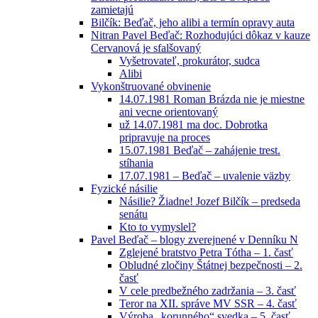
zamietajú
Bilčík: Beďač, jeho alibi a termín opravy auta
Nitran Pavel Beďač: Rozhodujúci dôkaz v kauze
Cervanová je sfalšovaný
Vyšetrovateľ, prokurátor, sudca
Alibi
Vykonštruované obvinenie
14.07.1981 Roman Brázda nie je miestne
ani vecne orientovaný
už 14.07.1981 ma doc. Dobrotka
pripravuje na proces
15.07.1981 Beďač – zahájenie trest.
stíhania
17.07.1981 – Beďač – uvalenie väzby
Fyzické násilie
Násilie? Žiadne! Jozef Bilčík – predseda
senátu
Kto to vymyslel?
Pavel Beďač – blogy zverejnené v Denníku N
Zglejené bratstvo Petra Tótha – 1. časť
Obludné zločiny Štátnej bezpečnosti – 2.
časť
V cele predbežného zadržania – 3. časť
Teror na XII. správe MV SSR – 4. časť
Výroba „korunného“ svedka – 5. časť