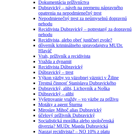
Dokumentácia príživníctva
Dubravický – návrh na premenu nápravného
opatrenia na nepodmienečný trest
Nepodmienečný trest za neúmyselnú dopravnú
nehodu
Recidivista Dubravický – potrestaný za dopravnú
nehodu
Recidivista, alebo obeť justičnej zvole?
dôverník kriminálneho spravodajstva MUDr.
Hlaváč
Vrah, príživník a recidivista
Vražda a dynamit
Recidivista Dúbravický
Dúbravický – trest
Výkon väzby vo väzobnej väznici v Žiline
Trestná činnosť Stanislava Dubravického
Dubravický, alibi, Lichovník a Noška
Dúbravický – alibi
Vyšetrovanie vraždy – vo väzbe za príživu
Motáky a agent Šturma
Miroslav Mihoč alias Dubravický
účelový príživník Dubravický
Socialistická morálka alebo spoločenská
diverzia? MUDr. Magda Dubravická
Naozaj recidivista? – NO 10% z platu