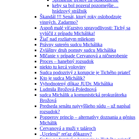
keby sa bol pozeral pozornejšie…
hrádzový strážnik
Škandál !!! Senát, ktorý roky oslobodzuje
vinných. Zadarmo?
Aspoň malé víťazstvo spravodlivosti: Tichý sa
vylúčil z prípadu Michálika!
Žiaľ nad rozliatym mliekom
Právny suterén sudcu Michálika
Zvláštny druh pomsty sudcu Michálika
Mlčanie v prípade Cervanová a ničnerobenie
Proces – hanebný rozsudok
niekto tu kecá voloviny
Sudca podozrivý z korupcie je Tichého priateľ
Kto je sudca Michálik?
Vyhodnotený dôkaz JUDr. Michálika
Ludmila Brožová-Polednová
sudca Michálik a komunistická prokurátorka
Brožová
Predseda senátu najvyššieho súdu – už napísal
rozsudok?
Popperov princíp – alternatívy doznania a génius
Michálik
Cervanová a muži v talároch
„Ucelená“ reťaz dôkazov?