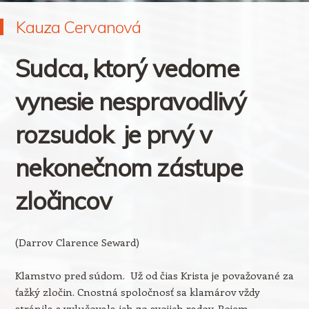
Kauza Cervanová
Sudca, ktorý vedome
vynesie nespravodlivý
rozsudok je prvý v
nekonečnom zástupe
zločincov
(Darrov Clarence Seward)
Klamstvo pred súdom. Už od čias Krista je považované za
ťažký zločin. Cnostná spoločnosť sa klamárov vždy
stránila a vylučovala ich zo svojich radov. Pojem