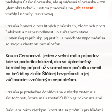
niekdajšia Československá, ale aj súčasná Slovenská – tzv.
„demokratická“ - justícia pracovala na
„objasnení“
vraždy Ľudmily Cervanovej.
Stránka hovorí o totalitných praktikách, zločinoch proti
ľudskosti a nespravodlivosti, o súčasnom stave
Slovenskej republiky, jej justícii a neochote vyporiadať sa
so svojou vlastnou minulosťou.
Kauza Cervanová. Jeden z veľmi mála prípadov
kde sa podarilo dokázať, ako sa úplne bežný
kriminálny prípad už v samotnom počiatku menil
na beštiálny zločin Štátnej bezpečnosti a jej
zúčtovanie s vnútorným nepriateľom.
Stránka je priebežne doplňovaná o všetky zistenia a
skutočnosti, ktoré mali zostať ďalších 35 rokov utajené.
Ďakujem. Vám všetkým, ktorí ste sa pričinili pri hľadaní