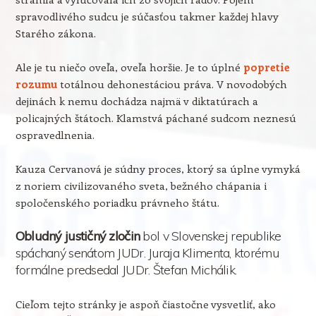
spravodlivého sudcu je súčasťou takmer každej hlavy
Starého zákona.
Ale je tu niečo oveľa, oveľa horšie. Je to úplné
popretie
rozumu
totálnou dehonestáciou práva. V novodobých
dejinách k nemu dochádza najmä v diktatúrach a
policajných štátoch. Klamstvá páchané sudcom neznesú
ospravedlnenia.
Kauza Cervanová je súdny proces, ktorý sa úplne vymyká
z noriem civilizovaného sveta, bežného chápania i
spoločenského poriadku právneho štátu.
Obludný justičný zločin
bol v Slovenskej republike
spáchaný senátom JUDr. Juraja Klimenta, ktorému
formálne predsedal JUDr. Štefan Michálik.
Cieľom tejto stránky je aspoň čiastočne vysvetliť, ako