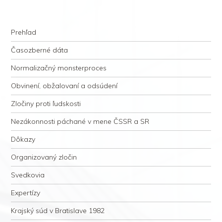
kauzacervanova.sk
Najdlhšie trvajúci, dodnes nevyjasnený súdny proces v dejnách slovenskej
Navigation
justície
Skip to content
Prehľad
Časozberné dáta
Normalizačný monsterproces
Obvinení, obžalovaní a odsúdení
Zločiny proti ľudskosti
Nezákonnosti páchané v mene ČSSR a SR
Dôkazy
Organizovaný zločin
Svedkovia
Expertízy
Krajský súd v Bratislave 1982