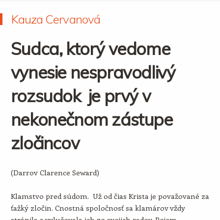
Kauza Cervanová
Sudca, ktorý vedome
vynesie nespravodlivý
rozsudok je prvý v
nekonečnom zástupe
zločincov
(Darrov Clarence Seward)
Klamstvo pred súdom. Už od čias Krista je považované za
ťažký zločin. Cnostná spoločnosť sa klamárov vždy
stránila a vylučovala ich zo svojich radov. Pojem