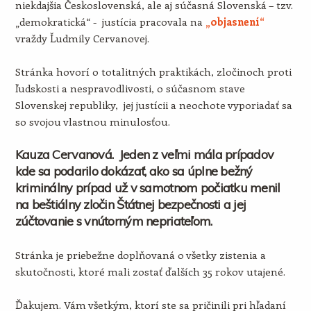
niekdajšia Československá, ale aj súčasná Slovenská – tzv.
„demokratická“ - justícia pracovala na
„objasnení“
vraždy Ľudmily Cervanovej.
Stránka hovorí o totalitných praktikách, zločinoch proti
ľudskosti a nespravodlivosti, o súčasnom stave
Slovenskej republiky, jej justícii a neochote vyporiadať sa
so svojou vlastnou minulosťou.
Kauza Cervanová. Jeden z veľmi mála prípadov
kde sa podarilo dokázať, ako sa úplne bežný
kriminálny prípad už v samotnom počiatku menil
na beštiálny zločin Štátnej bezpečnosti a jej
zúčtovanie s vnútorným nepriateľom.
Stránka je priebežne doplňovaná o všetky zistenia a
skutočnosti, ktoré mali zostať ďalších 35 rokov utajené.
Ďakujem. Vám všetkým, ktorí ste sa pričinili pri hľadaní