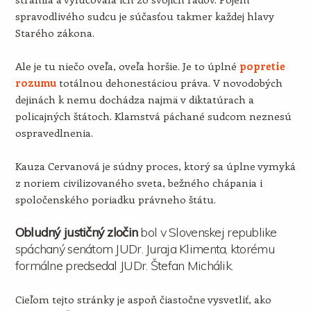
spravodlivého sudcu je súčasťou takmer každej hlavy
Starého zákona.
Ale je tu niečo oveľa, oveľa horšie. Je to úplné
popretie
rozumu
totálnou dehonestáciou práva. V novodobých
dejinách k nemu dochádza najmä v diktatúrach a
policajných štátoch. Klamstvá páchané sudcom neznesú
ospravedlnenia.
Kauza Cervanová je súdny proces, ktorý sa úplne vymyká
z noriem civilizovaného sveta, bežného chápania i
spoločenského poriadku právneho štátu.
Obludný justičný zločin
bol v Slovenskej republike
spáchaný senátom JUDr. Juraja Klimenta, ktorému
formálne predsedal JUDr. Štefan Michálik.
Cieľom tejto stránky je aspoň čiastočne vysvetliť, ako