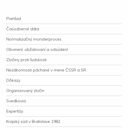
kauzacervanova.sk
Najdlhšie trvajúci, dodnes nevyjasnený súdny proces v dejnách slovenskej
Navigation
justície
Skip to content
Prehľad
Časozberné dáta
Normalizačný monsterproces
Obvinení, obžalovaní a odsúdení
Zločiny proti ľudskosti
Nezákonnosti páchané v mene ČSSR a SR
Dôkazy
Organizovaný zločin
Svedkovia
Expertízy
Krajský súd v Bratislave 1982