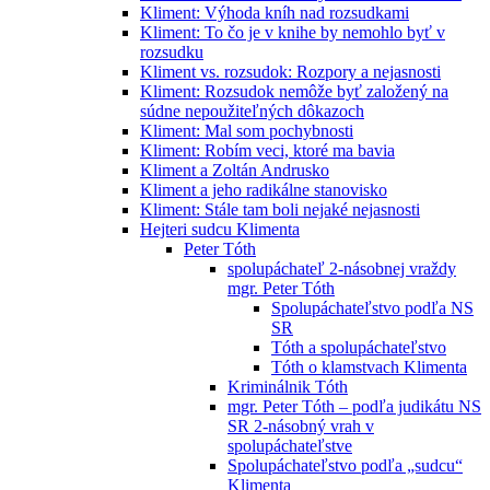
Kliment: Výhoda kníh nad rozsudkami
Kliment: To čo je v knihe by nemohlo byť v
rozsudku
Kliment vs. rozsudok: Rozpory a nejasnosti
Kliment: Rozsudok nemôže byť založený na
súdne nepoužiteľných dôkazoch
Kliment: Mal som pochybnosti
Kliment: Robím veci, ktoré ma bavia
Kliment a Zoltán Andrusko
Kliment a jeho radikálne stanovisko
Kliment: Stále tam boli nejaké nejasnosti
Hejteri sudcu Klimenta
Peter Tóth
spolupáchateľ 2-násobnej vraždy
mgr. Peter Tóth
Spolupáchateľstvo podľa NS
SR
Tóth a spolupáchateľstvo
Tóth o klamstvach Klimenta
Kriminálnik Tóth
mgr. Peter Tóth – podľa judikátu NS
SR 2-násobný vrah v
spolupáchateľstve
Spolupáchateľstvo podľa „sudcu“
Klimenta