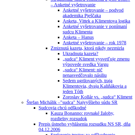
– Anketné vyšetrovanie
Anketné vyšetrovanie – podvod
akademika Pješčaka
Anketa, Vittek a Klimentova logika
Anketné vyšetrovanie v ponímaní
sudcu Klimenta
Anketa – Hanus
Anketné vyšetrovanie – rok 1978
Zmiznutá kazeta, ktorá nikdy nezmizla
Ukradnuta kazeta?
„sudca“ Kliment vysvetľuje zmenu
výpovede svedka Vargu
„sudca“ Kliment: nič
nenasvedčovalo násiliu
Sedem ugrilovaných, traja
Klimentovia, dvaja Kaliňákovia a
jeden Tóth
Zoroslav Kollár vs. „sudca“ Kliment
Štefan Michálik –"sudca" Najvyššieho súdu SR
Sudcovia chcú odškodné
Kauza Bonanno: rovnaké žaloby,
rozdielny rozsudok
Prepis ústneho vyhlásenia rozsudku NS SR, dňa
04.12.2006
Sprísnenie trestov za odškodnenie