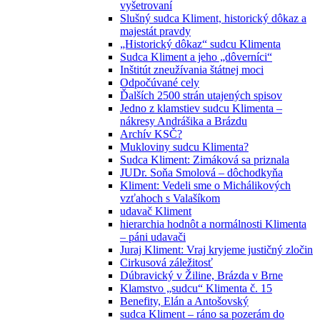
vyšetrovaní
Slušný sudca Kliment, historický dôkaz a
majestát pravdy
„Historický dôkaz“ sudcu Klimenta
Sudca Kliment a jeho „dôverníci“
Inštitút zneužívania štátnej moci
Odpočúvané cely
Ďalších 2500 strán utajených spisov
Jedno z klamstiev sudcu Klimenta –
nákresy Andrášika a Brázdu
Archív KSČ?
Mukloviny sudcu Klimenta?
Sudca Kliment: Zimáková sa priznala
JUDr. Soňa Smolová – dôchodkyňa
Kliment: Vedeli sme o Michálikových
vzťahoch s Valašíkom
udavač Kliment
hierarchia hodnôt a normálnosti Klimenta
– páni udavači
Juraj Kliment: Vraj kryjeme justičný zločin
Cirkusová záležitosť
Dúbravický v Žiline, Brázda v Brne
Klamstvo „sudcu“ Klimenta č. 15
Benefity, Elán a Antošovský
sudca Kliment – ráno sa pozerám do