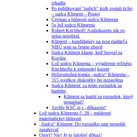
zrkadla
Po publikovaní "našich" kníh zostali ticho
– sudca Kliment – Postoj
Čerman a hlúposti sudcu Klimenta
5x lož sudcu Klimenta
Robert Kirchhoff: Audiokazetu nik zo
spisu nezobral.
Kliment – kandidatúry na post riaditeľa
NBÚ som sa čestne zbavil
Sudca Kliment klame, keď hovorí za
Kocúra
Lož sudcu Klimenta – vyjadrenie režiséra
Kirchhoffa k zmiznutej kazete
Hrôzostrašná logika „sudcu“ Klimenta –
315 svedkov diskotéky ho nezaujíma
Sudca Kliment: za tento rozsudok sa
hanbím
Kliment sa hanbí za rozsudok, ktorý
nenapísal?
Archív KSČ aj s „dôkazom“
Lož sudcu Klimenta č. 28 – múdrosti
matematickej hlúposti
„Sudca“ Kliment: Do rozsudku sme nemohli
zasahovať
Omyl? Nie! Je to falošný dôkaz!