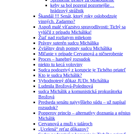
keby sa bol pozeral pozornejšie…
hrádzový strážnik
Škandál !!! Senát, ktorý roky oslobodzuje
vinných. Zadarmo?
Aspoň malé víťazstvo spravodlivosti: Tichý sa
vylúčil z prípadu Michálika!
Žiaľ nad rozliatym mliekom
Právny suterén sudcu Michálika
Zvláštny druh pomsty sudcu Michálika
Mlčanie v prípade Cervanová a ničnerobenie
Proces – hanebný rozsudok
niekto tu kecá voloviny
Sudca podozrivý z korupcie je Tichého priateľ
Kto je sudca Michálik?
Vyhodnotený dôkaz JUDr. Michálika
Ludmila Brožová-Polednová
sudca Michálik a komunistická prokurátorka
Brožová
Predseda senátu najvyššieho súdu – už napísal
rozsudok?
Popperov princíp – alternatívy doznania a génius
Michálik
Cervanová a muži v talároch
„Ucelená“ reťaz dôkazov?