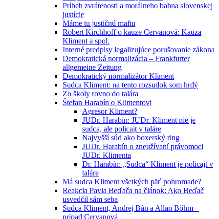
Príbeh zvrátenosti a morálneho bahna slovenskej
justície
Máme tu justičnú mafiu
Robert Kirchhoff o kauze Cervanová: Kauza
Kliment a spol.
Interné predpisy legalizujúce porušovanie zákona
Demokratická normalizácia – Frankfurter
allgemeine Zeitung
Demokratický normalizátor Kliment
Sudca Kliment: na tento rozsudok som hrdý
Zo školy rovno do talára
Štefan Harabín o Klimentovi
Agresor Kliment?
JUDr. Harabín: JUDr. Kliment nie je
sudca, ale policajt v taláre
Najvyšší súd ako boxerský ring
JUDr. Harabín o zneužívaní právomoci
JUDr. Klimenta
Dr. Harabín: „Sudca“ Kliment je policajt v
taláre
Má sudca Kliment všetkých päť pohromade?
Reakcia Pavla Beďača na článok: Ako Beďač
usvedčil sám seba
Sudca Kliment, Andrej Bán a Allan Bőhm –
prípad Cervanová