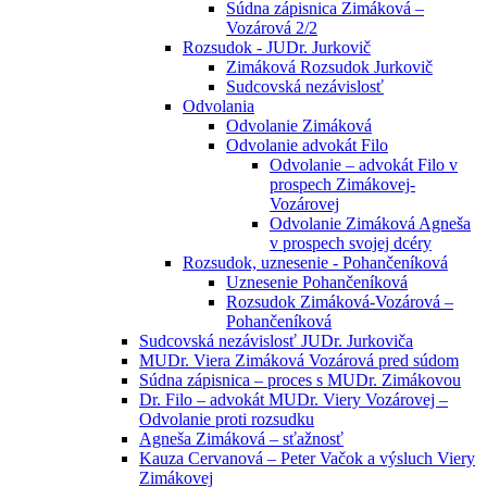
Súdna zápisnica Zimáková –
Vozárová 2/2
Rozsudok - JUDr. Jurkovič
Zimáková Rozsudok Jurkovič
Sudcovská nezávislosť
Odvolania
Odvolanie Zimáková
Odvolanie advokát Filo
Odvolanie – advokát Filo v
prospech Zimákovej-
Vozárovej
Odvolanie Zimáková Agneša
v prospech svojej dcéry
Rozsudok, uznesenie - Pohančeníková
Uznesenie Pohančeníková
Rozsudok Zimáková-Vozárová –
Pohančeníková
Sudcovská nezávislosť JUDr. Jurkoviča
MUDr. Viera Zimáková Vozárová pred súdom
Súdna zápisnica – proces s MUDr. Zimákovou
Dr. Filo – advokát MUDr. Viery Vozárovej –
Odvolanie proti rozsudku
Agneša Zimáková – sťažnosť
Kauza Cervanová – Peter Vačok a výsluch Viery
Zimákovej