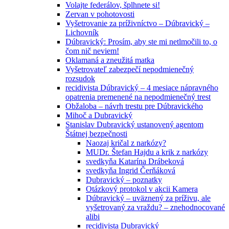
Volajte federálov, šplhnete si!
Zervan v pohotovosti
Vyšetrovanie za príživníctvo – Dúbravický –
Lichovník
Dúbravický: Prosím, aby ste mi netlmočili to, o
čom nič neviem!
Oklamaná a zneužitá matka
Vyšetrovateľ zabezpečí nepodmienečný
rozsudok
recidivista Dúbravický – 4 mesiace nápravného
opatrenia premenené na nepodmienečný trest
Obžaloba – návrh trestu pre Dúbravického
Mihoč a Dubravický
Stanislav Dubravický ustanovený agentom
Štátnej bezpečnosti
Naozaj kričal z narkózy?
MUDr. Štefan Hajdu a krik z narkózy
svedkyňa Katarína Drábeková
svedkyňa Ingrid Čerňáková
Dubravický – poznatky
Otázkový protokol v akcii Kamera
Dúbravický – uväznený za príživu, ale
vyšetrovaný za vraždu? – znehodnocované
alibi
recidivista Dubravický