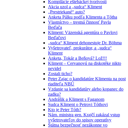
Kompilácie eštebáckej tvorivosti
Akcia uzol a „sudca“ Kliment
„Prestriekané“ auto?
Anketa Pálku podľa Klimenta a Tótha
Vlastníctvo – trestná činnosť Pavla
Beďača
Kliment: Väzenská agentúra o Pavlovi
Beďačovi
„sudca“ Kliment dehonestuje Dr. Böhma
Vyšetrovateľ, prokurátor, a „sudca“
Kliment
Anketa, Tokár a Beňová? Lož!!!
Kliment – Cervanovú na diskotéke nikto
nevidel
Zostali ticho?
Peter Zajac o kandidatúre Klimenta na post
riaditeľa NBÚ
Vzdanie sa kandidatúry alebo kopanec do
zadku?
Andrášik a Kliment s Faganom
Sudca Kliment o Petrovi Tóthovi
Kto je Peter Tóth?
Nám. ministra gen. Krajčí zakázal vstup
vyšetrovateľov do spisov operatívy
Štátna bezpečnosť nezákonne vo