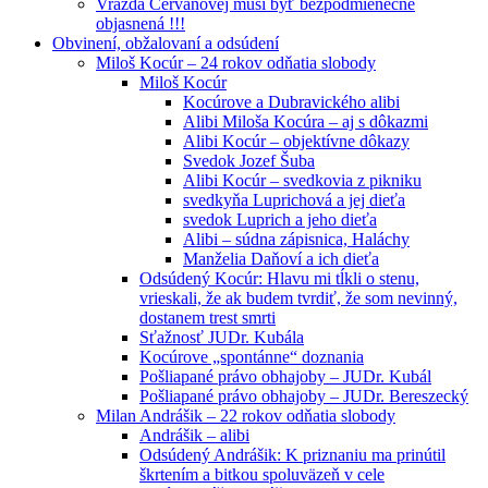
Vražda Cervanovej musí byť bezpodmienečne
objasnená !!!
Obvinení, obžalovaní a odsúdení
Miloš Kocúr – 24 rokov odňatia slobody
Miloš Kocúr
Kocúrove a Dubravického alibi
Alibi Miloša Kocúra – aj s dôkazmi
Alibi Kocúr – objektívne dôkazy
Svedok Jozef Šuba
Alibi Kocúr – svedkovia z pikniku
svedkyňa Luprichová a jej dieťa
svedok Luprich a jeho dieťa
Alibi – súdna zápisnica, Haláchy
Manželia Daňoví a ich dieťa
Odsúdený Kocúr: Hlavu mi tĺkli o stenu,
vrieskali, že ak budem tvrdiť, že som nevinný,
dostanem trest smrti
Sťažnosť JUDr. Kubála
Kocúrove „spontánne“ doznania
Pošliapané právo obhajoby – JUDr. Kubál
Pošliapané právo obhajoby – JUDr. Bereszecký
Milan Andrášik – 22 rokov odňatia slobody
Andrášik – alibi
Odsúdený Andrášik: K priznaniu ma prinútil
škrtením a bitkou spoluväzeň v cele