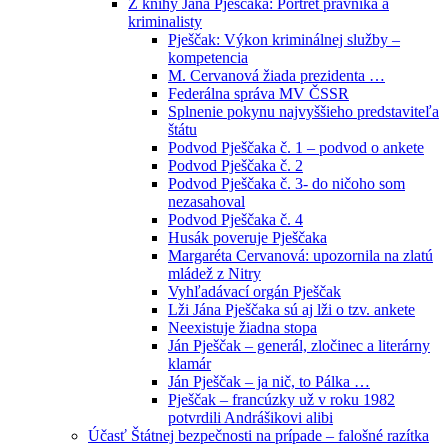
Z knihy Jána Pješčaka: Portrét právníka a
kriminalisty
Pješčak: Výkon kriminálnej služby –
kompetencia
M. Cervanová žiada prezidenta …
Federálna správa MV ČSSR
Splnenie pokynu najvyššieho predstaviteľa
štátu
Podvod Pješčaka č. 1 – podvod o ankete
Podvod Pješčaka č. 2
Podvod Pješčaka č. 3- do ničoho som
nezasahoval
Podvod Pješčaka č. 4
Husák poveruje Pješčaka
Margaréta Cervanová: upozornila na zlatú
mládež z Nitry
Vyhľadávací orgán Pješčak
Lži Jána Pješčaka sú aj lži o tzv. ankete
Neexistuje žiadna stopa
Ján Pješčak – generál, zločinec a literárny
klamár
Ján Pješčak – ja nič, to Pálka …
Pješčak – francúzky už v roku 1982
potvrdili Andrášikovi alibi
Účasť Štátnej bezpečnosti na prípade – falošné razítka