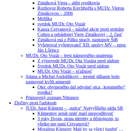
Zimáková Viera – alibi svedkovia
Rozhovor Roberta Kirchhoffa s MUDr. Vierou
Zimákovou – 2006
Meliška
svedok MUDr. Oto Vozár
Kauza Cervanová – násilné akcie proti sestrám
Cohen a odsúdenej Viere Zimákovej – 2. časť
Zimáková má z Pálku strach, nastupuje ŠtB
Vyšetroval vyšetrovateľ XII. správy MV – npor.
Ján Lőrincz
MUDr. Oto Vozár – trest nápravného opatrenia
Z výpovede MUDr. Ota Vozára pred súdom
Svedok MUDr. Oto Vozár pred súdom
MUDr. Oto Vozár – sťažnosť
Jolana a Michal Andrášikoví – trestné stíhanie bolo
zastavené kvôli amnestii
Otec obvineného dal odvolať otca „korunného“
svedka?
Pripravený zoznam Nitranov
Zločiny proti ľudskosti
JUDr. Juraj Kliment – „sudca“ Najvyššieho súdu SR
Klimentov senát opäť marí spravodlivosť
3 roky života, strata identity a dôstojnosti, to
všetko pre pani Cervanovú?
Moralista Kliment: Mali by sa všetci hanbiť …