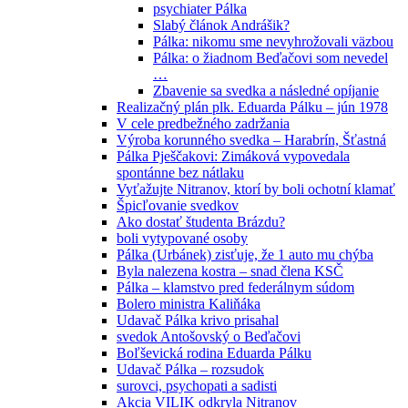
psychiater Pálka
Slabý článok Andrášik?
Pálka: nikomu sme nevyhrožovali väzbou
Pálka: o žiadnom Beďačovi som nevedel
…
Zbavenie sa svedka a následné opíjanie
Realizačný plán plk. Eduarda Pálku – jún 1978
V cele predbežného zadržania
Výroba korunného svedka – Harabrín, Šťastná
Pálka Pješčakovi: Zimáková vypovedala
spontánne bez nátlaku
Vyťažujte Nitranov, ktorí by boli ochotní klamať
Špicľovanie svedkov
Ako dostať študenta Brázdu?
boli vytypované osoby
Pálka (Urbánek) zisťuje, že 1 auto mu chýba
Byla nalezena kostra – snad člena KSČ
Pálka – klamstvo pred federálnym súdom
Bolero ministra Kaliňáka
Udavač Pálka krivo prisahal
svedok Antošovský o Beďačovi
Boľševická rodina Eduarda Pálku
Udavač Pálka – rozsudok
surovci, psychopati a sadisti
Akcia VILIK odkryla Nitranov