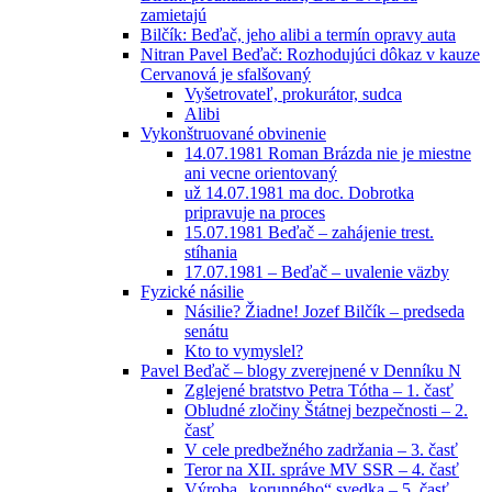
zamietajú
Bilčík: Beďač, jeho alibi a termín opravy auta
Nitran Pavel Beďač: Rozhodujúci dôkaz v kauze
Cervanová je sfalšovaný
Vyšetrovateľ, prokurátor, sudca
Alibi
Vykonštruované obvinenie
14.07.1981 Roman Brázda nie je miestne
ani vecne orientovaný
už 14.07.1981 ma doc. Dobrotka
pripravuje na proces
15.07.1981 Beďač – zahájenie trest.
stíhania
17.07.1981 – Beďač – uvalenie väzby
Fyzické násilie
Násilie? Žiadne! Jozef Bilčík – predseda
senátu
Kto to vymyslel?
Pavel Beďač – blogy zverejnené v Denníku N
Zglejené bratstvo Petra Tótha – 1. časť
Obludné zločiny Štátnej bezpečnosti – 2.
časť
V cele predbežného zadržania – 3. časť
Teror na XII. správe MV SSR – 4. časť
Výroba „korunného“ svedka – 5. časť