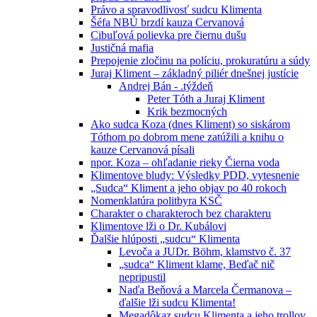
Právo a spravodlivosť sudcu Klimenta
Šéfa NBÚ brzdí kauza Cervanová
Cibuľová polievka pre čiernu dušu
Justičná mafia
Prepojenie zločinu na políciu, prokuratúru a súdy
Juraj Kliment – základný piliér dnešnej justície
Andrej Bán - .týždeň
Peter Tóth a Juraj Kliment
Krik bezmocných
Ako sudca Koza (dnes Kliment) so siskárom
Tóthom po dobrom mene zatúžili a knihu o
kauze Cervanová písali
npor. Koza – ohľadanie rieky Čierna voda
Klimentove bludy: Výsledky PDD, vytesnenie
„Sudca“ Kliment a jeho objav po 40 rokoch
Nomenklatúra politbyra KSČ
Charakter o charakteroch bez charakteru
Klimentove lži o Dr. Kubálovi
Ďalšie hlúposti „sudcu“ Klimenta
Levoča a JUDr. Böhm, klamstvo č. 37
„sudca“ Kliment klame, Beďač nič
nepripustil
Naďa Beňová a Marcela Čermanova –
ďalšie lži sudcu Klimenta!
Megadôkaz sudcu Klimenta a jeho trollov