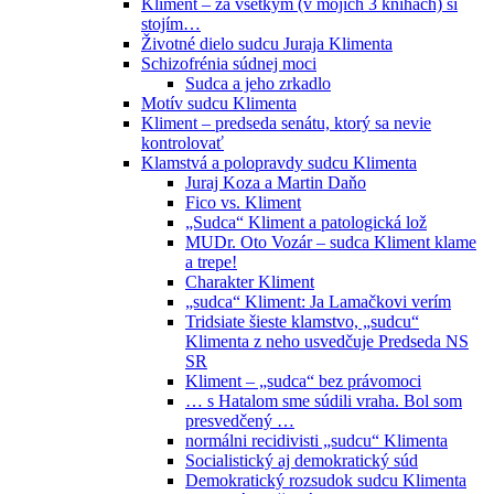
Kliment – za všetkým (v mojich 3 knihách) si
stojím…
Životné dielo sudcu Juraja Klimenta
Schizofrénia súdnej moci
Sudca a jeho zrkadlo
Motív sudcu Klimenta
Kliment – predseda senátu, ktorý sa nevie
kontrolovať
Klamstvá a polopravdy sudcu Klimenta
Juraj Koza a Martin Daňo
Fico vs. Kliment
„Sudca“ Kliment a patologická lož
MUDr. Oto Vozár – sudca Kliment klame
a trepe!
Charakter Kliment
„sudca“ Kliment: Ja Lamačkovi verím
Tridsiate šieste klamstvo, „sudcu“
Klimenta z neho usvedčuje Predseda NS
SR
Kliment – „sudca“ bez právomoci
… s Hatalom sme súdili vraha. Bol som
presvedčený …
normálni recidivisti „sudcu“ Klimenta
Socialistický aj demokratický súd
Demokratický rozsudok sudcu Klimenta