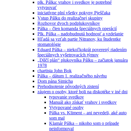
plk. Pálka: vrahov i svedkov je potrebné
vytypovať
iniciatívne plní všetky pokyny Pješčaka
Vstup Pálku do realizačnej skupiny
Rozhovor dvoch podplukovníkov
Pálka – člen komanda špeciálnych operácií
Plk. Pálka – nadobudnutá hodnosť a vzdelanie
Hľadá sa vzťah partie Nitranov, ku študentke
stomatológie
Eduard Pálka – niekoľkokrát poverený riadením
špeciálnych vyšetrovacích týmov
„Dílčí plán“ plukovníka Pálku – začiatok januára
1978
chartista John Bok
Pálka – dátum 1. realizačného návrhu
Dom pána Simicha
Prehodnotenie pôvodných zistení
záujem o osoby, ktoré boli na diskotéke v iné dni
typovanie svedkov
Manuál ako získať vrahov i svedkov
Vytypované osoby
Pálka vs. Kliment – ani nevedeli, aké auto
som mal
Klamár Pálka – nikoho som o prípade
neinformoval