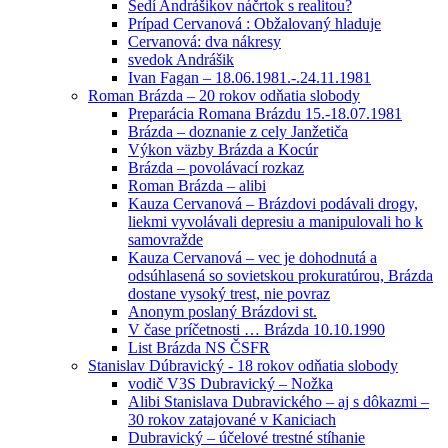
Sedí Andrášikov náčrtok s realitou?
Prípad Cervanová : Obžalovaný hladuje
Cervanová: dva nákresy
svedok Andrášik
Ivan Fagan – 18.06.1981.-.24.11.1981
Roman Brázda – 20 rokov odňatia slobody
Preparácia Romana Brázdu 15.-18.07.1981
Brázda – doznanie z cely Janžetiča
Výkon väzby Brázda a Kocúr
Brázda – povolávací rozkaz
Roman Brázda – alibi
Kauza Cervanová – Brázdovi podávali drogy,
liekmi vyvolávali depresiu a manipulovali ho k
samovražde
Kauza Cervanová – vec je dohodnutá a
odsúhlasená so sovietskou prokuratúrou, Brázda
dostane vysoký trest, nie povraz
Anonym poslaný Brázdovi st.
V čase príčetnosti … Brázda 10.10.1990
List Brázda NS ČSFR
Stanislav Dúbravický - 18 rokov odňatia slobody
vodič V3S Dubravický – Nožka
Alibi Stanislava Dubravického – aj s dôkazmi –
30 rokov zatajované v Kaniciach
Dubravický – účelové trestné stíhanie