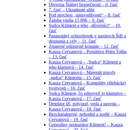
Diverzia Štátnej bezpečnosti – 6. časť
7. časť – Ukradnuté alibi
Pod strechou „spravodlivosti“ – 8. časť
Žaloba väzňa 15 896 – 9. časť
Sudca Kliment a jeho „dôverníci“ – 10.
časť
Paranoidný schizofrenik v pazúroch ŠtB a
doznania z cely – 11. časť
Zmarené prípravné konanie – 12. časť
Kauza Cervanová – Posolstvo Petra Tótha
– 13. časť
Kauza Cervanová – „Sudca“ Kliment a
jeho klamstvá – 14. časť
Kauza Cervanová – Majestát pravdy
„sudcu“ Klimenta – 15. časť
Kauza Cervanová – Kompiláty eštebáckej
tvorivosti – 16. časť
Sudca Kliment, čo odpoveď to klamstvo –
Kauza Cervanová – 17. časť
Detektor lží, polygraf, veda a paveda –
Kauza Cervanová – 18. časť
Bezcharakterné, nehodné a podlé – Kauza
Cervanová – 19. časť
Generálny prokurátor Kliment? – Kauza
Cervanová – 20. časť