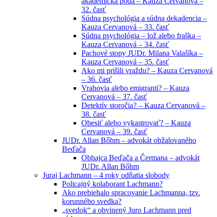
akademická pôda – Kauza Cervanová –
32. časť
Súdna psychológia a súdna dekadencia –
Kauza Cervanová – 33. časť
Súdna psychológia – lož alebo fraška –
Kauza Cervanová – 34. časť
Pachové stopy JUDr. Milana Valašíka –
Kauza Cervanová – 35. časť
Ako mi prišili vraždu? – Kauza Cervanová
– 36. časť
Vrahovia alebo emigranti? – Kauza
Cervanová – 37. časť
Detektív storočia? – Kauza Cervanová –
38. časť
Obesiť alebo vykastrovať? – Kauza
Cervanová – 39. časť
JUDr. Allan Bőhm – advokát obžalovaného
Beďača
Obhajca Beďača a Čermana – advokát
JUDr. Allan Bőhm
Juraj Lachmann – 4 roky odňatia slobody
Policajný kolaborant Lachmann?
Ako prebiehalo spracovanie Lachmanna, tzv.
korunného svedka?
„svedok“ a obvinený Juro Lachmann pred