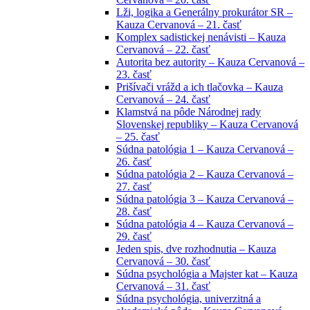
Lži, logika a Generálny prokurátor SR –
Kauza Cervanová – 21. časť
Komplex sadistickej nenávisti – Kauza
Cervanová – 22. časť
Autorita bez autority – Kauza Cervanová –
23. časť
Prišívači vrážd a ich tlačovka – Kauza
Cervanová – 24. časť
Klamstvá na pôde Národnej rady
Slovenskej republiky – Kauza Cervanová
– 25. časť
Súdna patológia 1 – Kauza Cervanová –
26. časť
Súdna patológia 2 – Kauza Cervanová –
27. časť
Súdna patológia 3 – Kauza Cervanová –
28. časť
Súdna patológia 4 – Kauza Cervanová –
29. časť
Jeden spis, dve rozhodnutia – Kauza
Cervanová – 30. časť
Súdna psychológia a Majster kat – Kauza
Cervanová – 31. časť
Súdna psychológia, univerzitná a