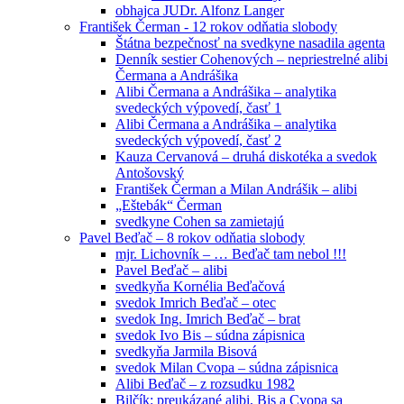
obhajca JUDr. Alfonz Langer
František Čerman - 12 rokov odňatia slobody
Štátna bezpečnosť na svedkyne nasadila agenta
Denník sestier Cohenových – nepriestrelné alibi
Čermana a Andrášika
Alibi Čermana a Andrášika – analytika
svedeckých výpovedí, časť 1
Alibi Čermana a Andrášika – analytika
svedeckých výpovedí, časť 2
Kauza Cervanová – druhá diskotéka a svedok
Antošovský
František Čerman a Milan Andrášik – alibi
„Eštebák“ Čerman
svedkyne Cohen sa zamietajú
Pavel Beďač – 8 rokov odňatia slobody
mjr. Lichovník – … Beďač tam nebol !!!
Pavel Beďač – alibi
svedkyňa Kornélia Beďačová
svedok Imrich Beďač – otec
svedok Ing. Imrich Beďač – brat
svedok Ivo Bis – súdna zápisnica
svedkyňa Jarmila Bisová
svedok Milan Cvopa – súdna zápisnica
Alibi Beďač – z rozsudku 1982
Bilčík: preukázané alibi, Bis a Cvopa sa