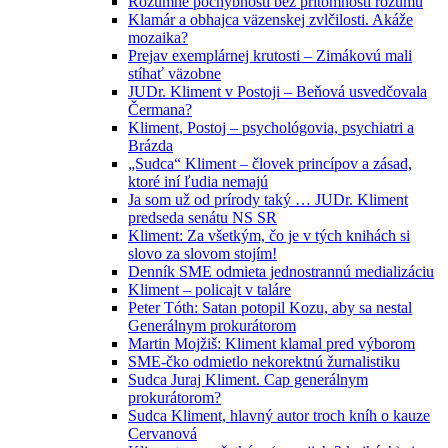
Rozumné pochybnosti bez prítomnosti rozumu
Klamár a obhajca väzenskej zvlčilosti. Akáže
mozaika?
Prejav exemplárnej krutosti – Zimákovú mali
stíhať väzobne
JUDr. Kliment v Postoji – Beňová usvedčovala
Čermana?
Kliment, Postoj – psychológovia, psychiatri a
Brázda
„Sudca“ Kliment – človek princípov a zásad,
ktoré iní ľudia nemajú
Ja som už od prírody taký … JUDr. Kliment
predseda senátu NS SR
Kliment: Za všetkým, čo je v tých knihách si
slovo za slovom stojím!
Denník SME odmieta jednostrannú medializáciu
Kliment – policajt v taláre
Peter Tóth: Satan potopil Kozu, aby sa nestal
Generálnym prokurátorom
Martin Mojžiš: Kliment klamal pred výborom
SME-čko odmietlo nekorektnú žurnalistiku
Sudca Juraj Kliment. Cap generálnym
prokurátorom?
Sudca Kliment, hlavný autor troch kníh o kauze
Cervanová