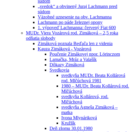
súdom
„svedok“ a obvinený Juraj Lachmann pred
súdom
Väzobné uznesenie na obv. Lachmanna
Lachmann po páde železnej opony
1. výpoveď Lachmanna: červený Fiat 600
MUDr. Viera Vozárová rod. Zimáková – 2,5 roka
odňatia slobody
Zimáková poznala Beďača len z videnia
Kauza Zimáková - Vozárová
Poučenie Zimákovej npor. Lörinczom
Lamačka, Mráz a Valašík
Dôkazy Zimáková
Svedkovia
svedkyňa MUDr. Beata Kollárová
rod. Mlčúchová 1981
1980 – MUDr. Beata Kollárová rod.
Mlčúchová
svedkyňa Kollárová, rod.
Mlčúchová
svedkyňa Agneša Zimáková –
matka
Ivona Mlynáriková
Kružlík
Deň zlomu 30.01.1980