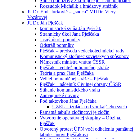
Sudca podozrivý z korupcie je Tichého priateľ
Rozsudok Michálik a hrádzový strážnik
JUDr. Emil Jurkovič – „sudca“ MUDr. Viery
Vozárovej
JUDr. Ján Pješčak
komunistická sviňa Ján Pješčak
Strannícky úkol Jána Pješčaka
Jasný úkol: pomníky
Odstráň pomníky
Pješčak – predseda vedeckotechnickej rady
Komunistický zločinec sovietskych spôsobov
Námestník ministra vnútra ČSSR
Pješčak – veliteľ pohraničnej stráže
Teória a prax Jána Pješčaka
Velitel pohraničnej stráže – Pješčak
Pješčak – náčelník Civilnej obrany ČSSR
Stíhanie komunistického vraha
Zamagurské noviny
Pod taktovkou Jána Pješčáka
UZEL – izolácia od vonkajšieho sveta
Pamätná tabuľa zločincovi je zločin
Vytvorenie operatívnej skupiny – Obzina,
Pjaščak
Otvorený protest ÚPN voči odhaleniu pamätnej
tabule Jánovi Pješčakovi