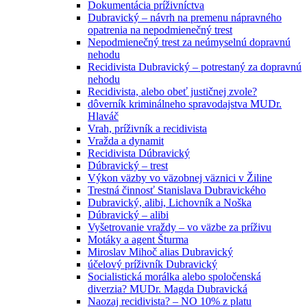
Dokumentácia príživníctva
Dubravický – návrh na premenu nápravného
opatrenia na nepodmienečný trest
Nepodmienečný trest za neúmyselnú dopravnú
nehodu
Recidivista Dubravický – potrestaný za dopravnú
nehodu
Recidivista, alebo obeť justičnej zvole?
dôverník kriminálneho spravodajstva MUDr.
Hlaváč
Vrah, príživník a recidivista
Vražda a dynamit
Recidivista Dúbravický
Dúbravický – trest
Výkon väzby vo väzobnej väznici v Žiline
Trestná činnosť Stanislava Dubravického
Dubravický, alibi, Lichovník a Noška
Dúbravický – alibi
Vyšetrovanie vraždy – vo väzbe za príživu
Motáky a agent Šturma
Miroslav Mihoč alias Dubravický
účelový príživník Dubravický
Socialistická morálka alebo spoločenská
diverzia? MUDr. Magda Dubravická
Naozaj recidivista? – NO 10% z platu