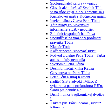
Spolupáchateľ prípravy vraždy
Človek alebo beštia? Svedok Tóth
sa na súde kajal, ale v Threeme sa z
Kuciakovej smrti s Kočnerom smiali
Intelektuálna výbava Petra Tótha
Tóth nikdy zo Slovenskej
informačnej služby neodišiel
Z definície spolupáchateľstva
Spoluúčasť na vražde v ponímaní
právnika Tótha
Klamár Tóth
Kočner nechal sledovať sudcu
Podvod z dielne Petra Tótha – farba
auta sa nikdy nemenila
Svedomie Petra Tótha
Dezinformačná kniha Kauza
Cervanová od Petra Tótha
Peter Tóth a Juraj Kliment
riaditeľ SIS a advokát Mitro: Z
vyjadrenia pána prokurátora JUDr.
Šantu pre denník N:
Drsný humor tragikomickej dvojice
I.
Anketa plk. Pálku očami „sudcu“
Klimenta