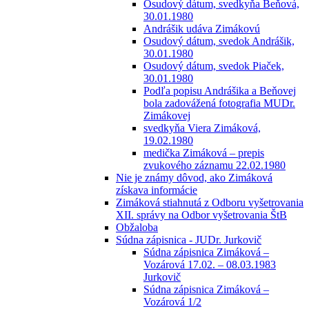
Osudový dátum, svedkyňa Beňová,
30.01.1980
Andrášik udáva Zimákovú
Osudový dátum, svedok Andrášik,
30.01.1980
Osudový dátum, svedok Piaček,
30.01.1980
Podľa popisu Andrášika a Beňovej
bola zadovážená fotografia MUDr.
Zimákovej
svedkyňa Viera Zimáková,
19.02.1980
medička Zimáková – prepis
zvukového záznamu 22.02.1980
Nie je známy dôvod, ako Zimáková
získava informácie
Zimáková stiahnutá z Odboru vyšetrovania
XII. správy na Odbor vyšetrovania ŠtB
Obžaloba
Súdna zápisnica - JUDr. Jurkovič
Súdna zápisnica Zimáková –
Vozárová 17.02. – 08.03.1983
Jurkovič
Súdna zápisnica Zimáková –
Vozárová 1/2