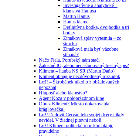
Investigatívne a analytické –
klamstvá Hanusa
Martin Hanus
Hanus klame
Definitívna bodka, dvojbodka a tri
bodky
Zimáková splav vytesnila – zo
strachu
Zimáková mala byť väzobne
stíhaná?
Načo Fiala, Porubský nám stačí
Žalostné IQ, alebo nenaštudovaný trestný spis?
Kliment – hanba NS SR (Martin Daňo)
Kliment obhajuje nezdôvodnený rozsudok
Lož! – Škrobánek nikoho z obžalovaných
nepoznal
Hlúposť alebo klamstvo?
Agent Koza v poloprázdnom kine
Obraz Kliment? Miesto dokazovania
krágľovačka!
Lož! Ľudovít Cervan telo svojej dcéry nikdy
nevidel. V žiadnej pitevni nebol!
Lož! Kliment politickú moc kontaktuje
pravidelne