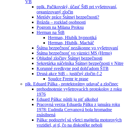
VB
pplk. Pačikovský, účasť ŠtB pri vyšetrovaní,
organizovaný zločin
Metódy práce Štátnej bezpečnosti?
Brázda – rozklad osobnosti
Pogrom na Milana Proksu
Herman na ŠtB
Herman, Hlubík hypnotiká
Herman, Hlubík, Macháč
Štátna bezpečnosť nezákonne vo vyšetrovaní
Śtátna bezpečnosť vo väznici MS (Hrmo)
Obludné zločiny Štátnej bezpečnosti
Sekretárka náčelníka Štátnej bezpečnosti v Nitre
Korunné svedkyne pod dohľadom ŠTB
Drsná akce StB – justičný zločin č.2
Soudce Fremr je prase
plk. Eduard Pálka - protektorátny udavač a zločinec
prehodnotenie vyšetrovacích protokolov z roku
1976
Eduard Pálka: nútili ju piť alkohol
Pracovná verzia Eduarda Pálku z januára roku
1978: Ľudmila Cervanová bola hromadne
znásilnená
Pálka: podozriví sú všetci majitelia motorových
vozidiel, aj tí, čo na diskotéke neboli