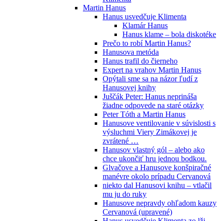
Martin Hanus
Hanus usvedčuje Klimenta
Klamár Hanus
Hanus klame – bola diskotéke
Prečo to robí Martin Hanus?
Hanusova metóda
Hanus trafil do čierneho
Expert na vrahov Martin Hanus
Opýtali sme sa na názor ľudí z
Hanusovej knihy
Juščák Peter: Hanus neprináša
žiadne odpovede na staré otázky
Peter Tóth a Martin Hanus
Hanusove ventilovanie v súvislosti s
výsluchmi Viery Zimákovej je
zvrátené …
Hanusov vlastný gól – alebo ako
chce ukončiť hru jednou bodkou.
Glvačove a Hanusove konšpiračné
manévre okolo prípadu Cervanová
niekto dal Hanusovi knihu – vtlačil
mu ju do ruky
Hanusove nepravdy ohľadom kauzy
Cervanová (upravené)
Hanus usvedčuje Klimenta zo lži