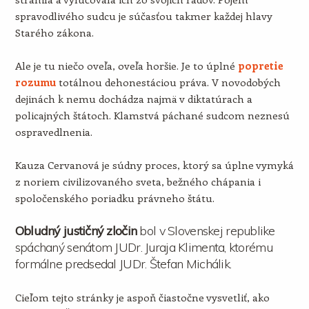
spravodlivého sudcu je súčasťou takmer každej hlavy
Starého zákona.
Ale je tu niečo oveľa, oveľa horšie. Je to úplné
popretie
rozumu
totálnou dehonestáciou práva. V novodobých
dejinách k nemu dochádza najmä v diktatúrach a
policajných štátoch. Klamstvá páchané sudcom neznesú
ospravedlnenia.
Kauza Cervanová je súdny proces, ktorý sa úplne vymyká
z noriem civilizovaného sveta, bežného chápania i
spoločenského poriadku právneho štátu.
Obludný justičný zločin
bol v Slovenskej republike
spáchaný senátom JUDr. Juraja Klimenta, ktorému
formálne predsedal JUDr. Štefan Michálik.
Cieľom tejto stránky je aspoň čiastočne vysvetliť, ako