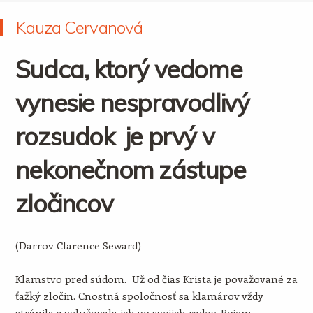
Kauza Cervanová
Sudca, ktorý vedome
vynesie nespravodlivý
rozsudok je prvý v
nekonečnom zástupe
zločincov
(Darrov Clarence Seward)
Klamstvo pred súdom. Už od čias Krista je považované za
ťažký zločin. Cnostná spoločnosť sa klamárov vždy
stránila a vylučovala ich zo svojich radov. Pojem