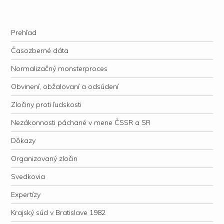
kauzacervanova.sk
Najdlhšie trvajúci, dodnes nevyjasnený súdny proces v dejnách slovenskej
Navigation
justície
Skip to content
Prehľad
Časozberné dáta
Normalizačný monsterproces
Obvinení, obžalovaní a odsúdení
Zločiny proti ľudskosti
Nezákonnosti páchané v mene ČSSR a SR
Dôkazy
Organizovaný zločin
Svedkovia
Expertízy
Krajský súd v Bratislave 1982