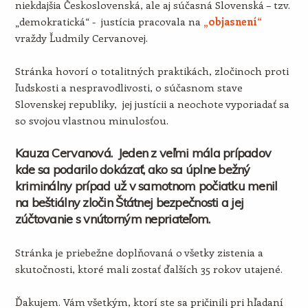
niekdajšia Československá, ale aj súčasná Slovenská – tzv.
„demokratická“ - justícia pracovala na
„objasnení“
vraždy Ľudmily Cervanovej.
Stránka hovorí o totalitných praktikách, zločinoch proti
ľudskosti a nespravodlivosti, o súčasnom stave
Slovenskej republiky, jej justícii a neochote vyporiadať sa
so svojou vlastnou minulosťou.
Kauza Cervanová. Jeden z veľmi mála prípadov
kde sa podarilo dokázať, ako sa úplne bežný
kriminálny prípad už v samotnom počiatku menil
na beštiálny zločin Štátnej bezpečnosti a jej
zúčtovanie s vnútorným nepriateľom.
Stránka je priebežne doplňovaná o všetky zistenia a
skutočnosti, ktoré mali zostať ďalších 35 rokov utajené.
Ďakujem. Vám všetkým, ktorí ste sa pričinili pri hľadaní