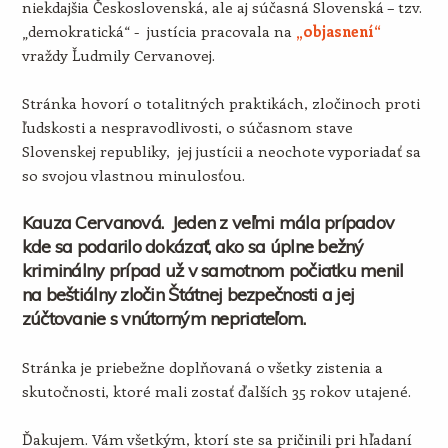
niekdajšia Československá, ale aj súčasná Slovenská – tzv.
„demokratická“ - justícia pracovala na
„objasnení“
vraždy Ľudmily Cervanovej.
Stránka hovorí o totalitných praktikách, zločinoch proti
ľudskosti a nespravodlivosti, o súčasnom stave
Slovenskej republiky, jej justícii a neochote vyporiadať sa
so svojou vlastnou minulosťou.
Kauza Cervanová. Jeden z veľmi mála prípadov
kde sa podarilo dokázať, ako sa úplne bežný
kriminálny prípad už v samotnom počiatku menil
na beštiálny zločin Štátnej bezpečnosti a jej
zúčtovanie s vnútorným nepriateľom.
Stránka je priebežne doplňovaná o všetky zistenia a
skutočnosti, ktoré mali zostať ďalších 35 rokov utajené.
Ďakujem. Vám všetkým, ktorí ste sa pričinili pri hľadaní