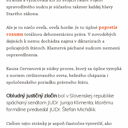
spravodlivého sudcu je súčasťou takmer každej hlavy
Starého zákona.
Ale je tu niečo oveľa, oveľa horšie. Je to úplné
popretie
rozumu
totálnou dehonestáciou práva. V novodobých
dejinách k nemu dochádza najmä v diktatúrach a
policajných štátoch. Klamstvá páchané sudcom neznesú
ospravedlnenia.
Kauza Cervanová je súdny proces, ktorý sa úplne vymyká
z noriem civilizovaného sveta, bežného chápania i
spoločenského poriadku právneho štátu.
Obludný justičný zločin
bol v Slovenskej republike
spáchaný senátom JUDr. Juraja Klimenta, ktorému
formálne predsedal JUDr. Štefan Michálik.
Cieľom tejto stránky je aspoň čiastočne vysvetliť, ako