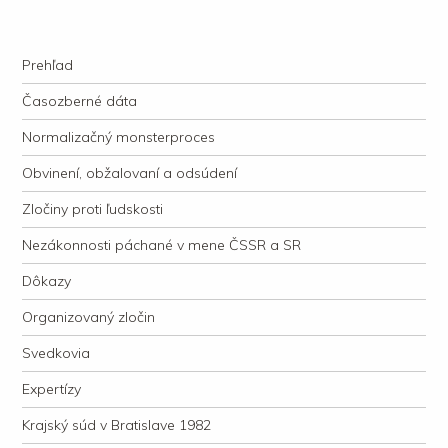
kauzacervanova.sk
Najdlhšie trvajúci, dodnes nevyjasnený súdny proces v dejnách slovenskej
Navigation
justície
Skip to content
Prehľad
Časozberné dáta
Normalizačný monsterproces
Obvinení, obžalovaní a odsúdení
Zločiny proti ľudskosti
Nezákonnosti páchané v mene ČSSR a SR
Dôkazy
Organizovaný zločin
Svedkovia
Expertízy
Krajský súd v Bratislave 1982