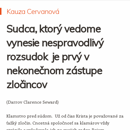
Kauza Cervanová
Sudca, ktorý vedome
vynesie nespravodlivý
rozsudok je prvý v
nekonečnom zástupe
zločincov
(Darrov Clarence Seward)
Klamstvo pred súdom. Už od čias Krista je považované za
ťažký zločin. Cnostná spoločnosť sa klamárov vždy
stránila a vylučovala ich zo svojich radov. Pojem