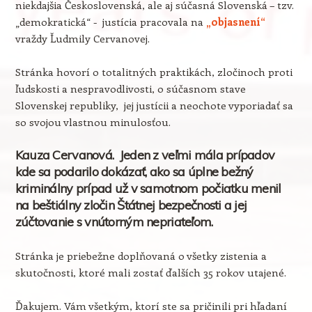
niekdajšia Československá, ale aj súčasná Slovenská – tzv.
„demokratická“ - justícia pracovala na
„objasnení“
vraždy Ľudmily Cervanovej.
Stránka hovorí o totalitných praktikách, zločinoch proti
ľudskosti a nespravodlivosti, o súčasnom stave
Slovenskej republiky, jej justícii a neochote vyporiadať sa
so svojou vlastnou minulosťou.
Kauza Cervanová. Jeden z veľmi mála prípadov
kde sa podarilo dokázať, ako sa úplne bežný
kriminálny prípad už v samotnom počiatku menil
na beštiálny zločin Štátnej bezpečnosti a jej
zúčtovanie s vnútorným nepriateľom.
Stránka je priebežne doplňovaná o všetky zistenia a
skutočnosti, ktoré mali zostať ďalších 35 rokov utajené.
Ďakujem. Vám všetkým, ktorí ste sa pričinili pri hľadaní