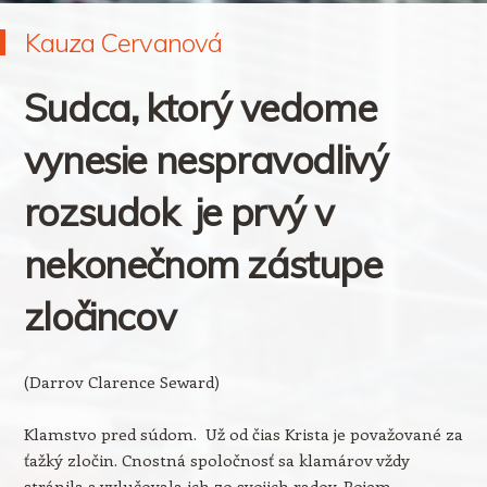
Kauza Cervanová
Sudca, ktorý vedome
vynesie nespravodlivý
rozsudok je prvý v
nekonečnom zástupe
zločincov
(Darrov Clarence Seward)
Klamstvo pred súdom. Už od čias Krista je považované za
ťažký zločin. Cnostná spoločnosť sa klamárov vždy
stránila a vylučovala ich zo svojich radov. Pojem