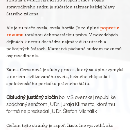
spravodlivého sudcu je súčasťou takmer každej hlavy
Starého zákona.
Ale je tu niečo oveľa, oveľa horšie. Je to úplné
popretie
rozumu
totálnou dehonestáciou práva. V novodobých
dejinách k nemu dochádza najmä v diktatúrach a
policajných štátoch. Klamstvá páchané sudcom neznesú
ospravedlnenia.
Kauza Cervanová je súdny proces, ktorý sa úplne vymyká
z noriem civilizovaného sveta, bežného chápania i
spoločenského poriadku právneho štátu.
Obludný justičný zločin
bol v Slovenskej republike
spáchaný senátom JUDr. Juraja Klimenta, ktorému
formálne predsedal JUDr. Štefan Michálik.
Cieľom tejto stránky je aspoň čiastočne vysvetliť, ako