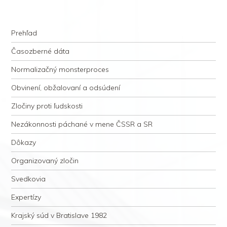
kauzacervanova.sk
Najdlhšie trvajúci, dodnes nevyjasnený súdny proces v dejnách slovenskej
Navigation
justície
Skip to content
Prehľad
Časozberné dáta
Normalizačný monsterproces
Obvinení, obžalovaní a odsúdení
Zločiny proti ľudskosti
Nezákonnosti páchané v mene ČSSR a SR
Dôkazy
Organizovaný zločin
Svedkovia
Expertízy
Krajský súd v Bratislave 1982