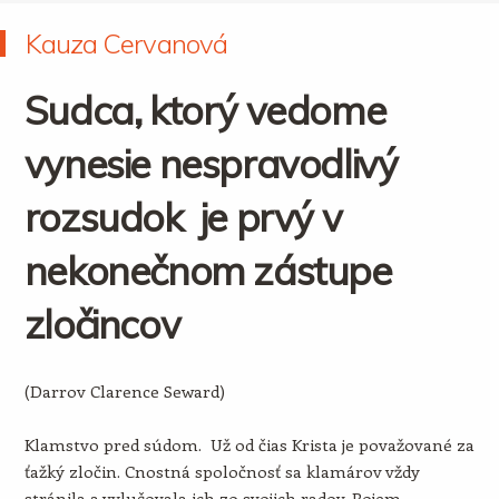
Kauza Cervanová
Sudca, ktorý vedome
vynesie nespravodlivý
rozsudok je prvý v
nekonečnom zástupe
zločincov
(Darrov Clarence Seward)
Klamstvo pred súdom. Už od čias Krista je považované za
ťažký zločin. Cnostná spoločnosť sa klamárov vždy
stránila a vylučovala ich zo svojich radov. Pojem