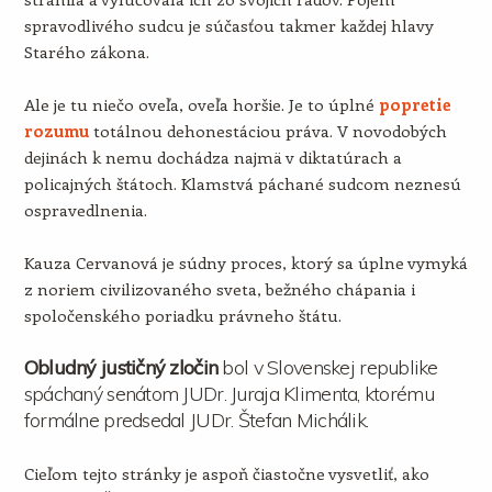
spravodlivého sudcu je súčasťou takmer každej hlavy
Starého zákona.
Ale je tu niečo oveľa, oveľa horšie. Je to úplné
popretie
rozumu
totálnou dehonestáciou práva. V novodobých
dejinách k nemu dochádza najmä v diktatúrach a
policajných štátoch. Klamstvá páchané sudcom neznesú
ospravedlnenia.
Kauza Cervanová je súdny proces, ktorý sa úplne vymyká
z noriem civilizovaného sveta, bežného chápania i
spoločenského poriadku právneho štátu.
Obludný justičný zločin
bol v Slovenskej republike
spáchaný senátom JUDr. Juraja Klimenta, ktorému
formálne predsedal JUDr. Štefan Michálik.
Cieľom tejto stránky je aspoň čiastočne vysvetliť, ako