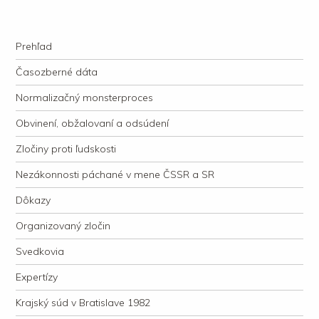
kauzacervanova.sk
Najdlhšie trvajúci, dodnes nevyjasnený súdny proces v dejnách slovenskej
Navigation
justície
Skip to content
Prehľad
Časozberné dáta
Normalizačný monsterproces
Obvinení, obžalovaní a odsúdení
Zločiny proti ľudskosti
Nezákonnosti páchané v mene ČSSR a SR
Dôkazy
Organizovaný zločin
Svedkovia
Expertízy
Krajský súd v Bratislave 1982