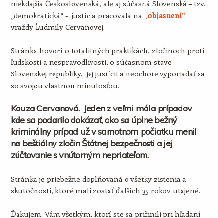
niekdajšia Československá, ale aj súčasná Slovenská – tzv.
„demokratická“ - justícia pracovala na
„objasnení“
vraždy Ľudmily Cervanovej.
Stránka hovorí o totalitných praktikách, zločinoch proti
ľudskosti a nespravodlivosti, o súčasnom stave
Slovenskej republiky, jej justícii a neochote vyporiadať sa
so svojou vlastnou minulosťou.
Kauza Cervanová. Jeden z veľmi mála prípadov
kde sa podarilo dokázať, ako sa úplne bežný
kriminálny prípad už v samotnom počiatku menil
na beštiálny zločin Štátnej bezpečnosti a jej
zúčtovanie s vnútorným nepriateľom.
Stránka je priebežne doplňovaná o všetky zistenia a
skutočnosti, ktoré mali zostať ďalších 35 rokov utajené.
Ďakujem. Vám všetkým, ktorí ste sa pričinili pri hľadaní