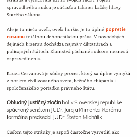
spravodlivého sudcu je súčasťou takmer každej hlavy
Starého zákona.
Ale je tu niečo oveľa, oveľa horšie. Je to úplné
popretie
rozumu
totálnou dehonestáciou práva. V novodobých
dejinách k nemu dochádza najmä v diktatúrach a
policajných štátoch. Klamstvá páchané sudcom neznesú
ospravedlnenia.
Kauza Cervanová je súdny proces, ktorý sa úplne vymyká
z noriem civilizovaného sveta, bežného chápania i
spoločenského poriadku právneho štátu.
Obludný justičný zločin
bol v Slovenskej republike
spáchaný senátom JUDr. Juraja Klimenta, ktorému
formálne predsedal JUDr. Štefan Michálik.
Cieľom tejto stránky je aspoň čiastočne vysvetliť, ako