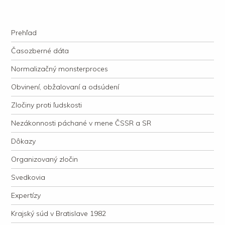
kauzacervanova.sk
Najdlhšie trvajúci, dodnes nevyjasnený súdny proces v dejnách slovenskej
Navigation
justície
Skip to content
Prehľad
Časozberné dáta
Normalizačný monsterproces
Obvinení, obžalovaní a odsúdení
Zločiny proti ľudskosti
Nezákonnosti páchané v mene ČSSR a SR
Dôkazy
Organizovaný zločin
Svedkovia
Expertízy
Krajský súd v Bratislave 1982