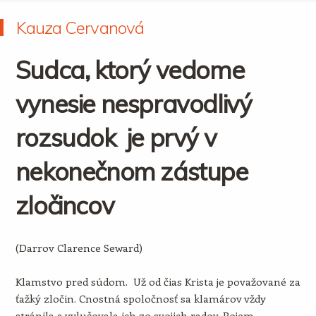
Kauza Cervanová
Sudca, ktorý vedome
vynesie nespravodlivý
rozsudok je prvý v
nekonečnom zástupe
zločincov
(Darrov Clarence Seward)
Klamstvo pred súdom. Už od čias Krista je považované za
ťažký zločin. Cnostná spoločnosť sa klamárov vždy
stránila a vylučovala ich zo svojich radov. Pojem