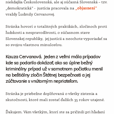
niekdajšia Československá, ale aj súčasná Slovenská – tzv.
„demokratická“ - justícia pracovala na
„objasnení“
vraždy Ľudmily Cervanovej.
Stránka hovorí o totalitných praktikách, zločinoch proti
ľudskosti a nespravodlivosti, o súčasnom stave
Slovenskej republiky, jej justícii a neochote vyporiadať sa
so svojou vlastnou minulosťou.
Kauza Cervanová. Jeden z veľmi mála prípadov
kde sa podarilo dokázať, ako sa úplne bežný
kriminálny prípad už v samotnom počiatku menil
na beštiálny zločin Štátnej bezpečnosti a jej
zúčtovanie s vnútorným nepriateľom.
Stránka je priebežne doplňovaná o všetky zistenia a
skutočnosti, ktoré mali zostať ďalších 35 rokov utajené.
Ďakujem. Vám všetkým, ktorí ste sa pričinili pri hľadaní