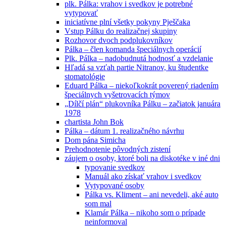
plk. Pálka: vrahov i svedkov je potrebné
vytypovať
iniciatívne plní všetky pokyny Pješčaka
Vstup Pálku do realizačnej skupiny
Rozhovor dvoch podplukovníkov
Pálka – člen komanda špeciálnych operácií
Plk. Pálka – nadobudnutá hodnosť a vzdelanie
Hľadá sa vzťah partie Nitranov, ku študentke
stomatológie
Eduard Pálka – niekoľkokrát poverený riadením
špeciálnych vyšetrovacích týmov
„Dílčí plán“ plukovníka Pálku – začiatok januára
1978
chartista John Bok
Pálka – dátum 1. realizačného návrhu
Dom pána Simicha
Prehodnotenie pôvodných zistení
záujem o osoby, ktoré boli na diskotéke v iné dni
typovanie svedkov
Manuál ako získať vrahov i svedkov
Vytypované osoby
Pálka vs. Kliment – ani nevedeli, aké auto
som mal
Klamár Pálka – nikoho som o prípade
neinformoval