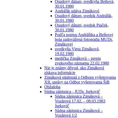
Osudový dátum, svedkyňa Beňová,
30.01.1980
Andrášik udáva Zimákovú
Osudový dátum, svedok Andrášik,
30.01.1980
Osudový dátum, svedok Piaček,
30.01.1980
Podľa popisu Andrášika a Beňovej
bola zadovážená fotografia MUDr.
Zimákovej
svedkyňa Viera Zimáková,
19.02.1980
medička Zimáková – prepis
zvukového záznamu 22.02.1980
Nie je známy dôvod, ako Zimáková
získava informácie
Zimáková stiahnutá z Odboru vyšetrovania
XII. správy na Odbor vyšetrovania ŠtB
Obžaloba
Súdna zápisnica - JUDr. Jurkovič
Súdna zápisnica Zimáková –
Vozárová 17.02. – 08.03.1983
Jurkovič
Súdna zápisnica Zimáková –
Vozárová 1/2