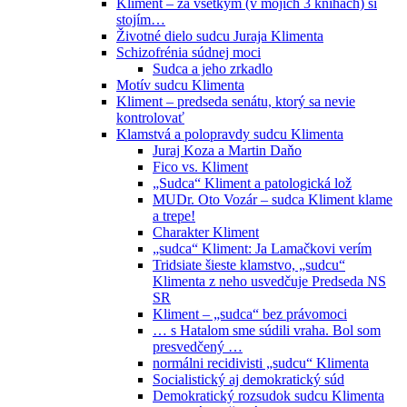
Kliment – za všetkým (v mojich 3 knihách) si
stojím…
Životné dielo sudcu Juraja Klimenta
Schizofrénia súdnej moci
Sudca a jeho zrkadlo
Motív sudcu Klimenta
Kliment – predseda senátu, ktorý sa nevie
kontrolovať
Klamstvá a polopravdy sudcu Klimenta
Juraj Koza a Martin Daňo
Fico vs. Kliment
„Sudca“ Kliment a patologická lož
MUDr. Oto Vozár – sudca Kliment klame
a trepe!
Charakter Kliment
„sudca“ Kliment: Ja Lamačkovi verím
Tridsiate šieste klamstvo, „sudcu“
Klimenta z neho usvedčuje Predseda NS
SR
Kliment – „sudca“ bez právomoci
… s Hatalom sme súdili vraha. Bol som
presvedčený …
normálni recidivisti „sudcu“ Klimenta
Socialistický aj demokratický súd
Demokratický rozsudok sudcu Klimenta