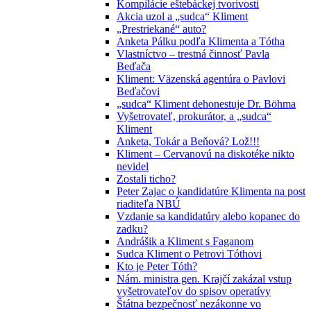
Kompilácie eštebáckej tvorivosti
Akcia uzol a „sudca“ Kliment
„Prestriekané“ auto?
Anketa Pálku podľa Klimenta a Tótha
Vlastníctvo – trestná činnosť Pavla
Beďača
Kliment: Väzenská agentúra o Pavlovi
Beďačovi
„sudca“ Kliment dehonestuje Dr. Böhma
Vyšetrovateľ, prokurátor, a „sudca“
Kliment
Anketa, Tokár a Beňová? Lož!!!
Kliment – Cervanovú na diskotéke nikto
nevidel
Zostali ticho?
Peter Zajac o kandidatúre Klimenta na post
riaditeľa NBÚ
Vzdanie sa kandidatúry alebo kopanec do
zadku?
Andrášik a Kliment s Faganom
Sudca Kliment o Petrovi Tóthovi
Kto je Peter Tóth?
Nám. ministra gen. Krajčí zakázal vstup
vyšetrovateľov do spisov operatívy
Štátna bezpečnosť nezákonne vo