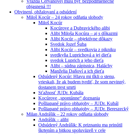
Vražda Cervanovej musí byť bezpodmienečne
objasnená !!!
Obvinení, obžalovaní a odsúdení
Miloš Kocúr – 24 rokov odňatia slobody
Miloš Kocúr
Kocúrove a Dubravického alibi
Alibi Miloša Kocúra – aj s dôkazmi
Alibi Kocúr – objektívne dôkazy
Svedok Jozef Šuba
Alibi Kocúr – svedkovia z pikniku
svedkyňa Luprichová a jej dieťa
svedok Luprich a jeho dieťa
Alibi – súdna zápisnica, Haláchy
Manželia Daňoví a ich dieťa
Odsúdený Kocúr: Hlavu mi tĺkli o stenu,
vrieskali, že ak budem tvrdiť, že som nevinný,
dostanem trest smrti
Sťažnosť JUDr. Kubála
Kocúrove „spontánne“ doznania
Pošliapané právo obhajoby – JUDr. Kubál
Pošliapané právo obhajoby – JUDr. Bereszecký
Milan Andrášik – 22 rokov odňatia slobody
Andrášik – alibi
Odsúdený Andrášik: K priznaniu ma prinútil
škrtením a bitkou spoluväzeň v cele