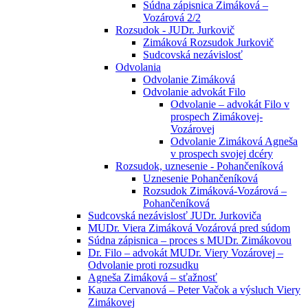
Súdna zápisnica Zimáková –
Vozárová 2/2
Rozsudok - JUDr. Jurkovič
Zimáková Rozsudok Jurkovič
Sudcovská nezávislosť
Odvolania
Odvolanie Zimáková
Odvolanie advokát Filo
Odvolanie – advokát Filo v
prospech Zimákovej-
Vozárovej
Odvolanie Zimáková Agneša
v prospech svojej dcéry
Rozsudok, uznesenie - Pohančeníková
Uznesenie Pohančeníková
Rozsudok Zimáková-Vozárová –
Pohančeníková
Sudcovská nezávislosť JUDr. Jurkoviča
MUDr. Viera Zimáková Vozárová pred súdom
Súdna zápisnica – proces s MUDr. Zimákovou
Dr. Filo – advokát MUDr. Viery Vozárovej –
Odvolanie proti rozsudku
Agneša Zimáková – sťažnosť
Kauza Cervanová – Peter Vačok a výsluch Viery
Zimákovej