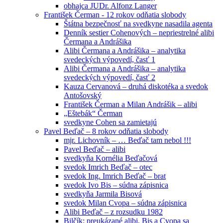
obhajca JUDr. Alfonz Langer
František Čerman - 12 rokov odňatia slobody
Štátna bezpečnosť na svedkyne nasadila agenta
Denník sestier Cohenových – nepriestrelné alibi
Čermana a Andrášika
Alibi Čermana a Andrášika – analytika
svedeckých výpovedí, časť 1
Alibi Čermana a Andrášika – analytika
svedeckých výpovedí, časť 2
Kauza Cervanová – druhá diskotéka a svedok
Antošovský
František Čerman a Milan Andrášik – alibi
„Eštebák“ Čerman
svedkyne Cohen sa zamietajú
Pavel Beďač – 8 rokov odňatia slobody
mjr. Lichovník – … Beďač tam nebol !!!
Pavel Beďač – alibi
svedkyňa Kornélia Beďačová
svedok Imrich Beďač – otec
svedok Ing. Imrich Beďač – brat
svedok Ivo Bis – súdna zápisnica
svedkyňa Jarmila Bisová
svedok Milan Cvopa – súdna zápisnica
Alibi Beďač – z rozsudku 1982
Bilčík: preukázané alibi, Bis a Cvopa sa