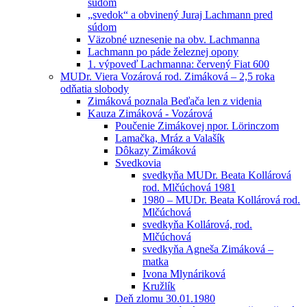
súdom
„svedok“ a obvinený Juraj Lachmann pred
súdom
Väzobné uznesenie na obv. Lachmanna
Lachmann po páde železnej opony
1. výpoveď Lachmanna: červený Fiat 600
MUDr. Viera Vozárová rod. Zimáková – 2,5 roka
odňatia slobody
Zimáková poznala Beďača len z videnia
Kauza Zimáková - Vozárová
Poučenie Zimákovej npor. Lörinczom
Lamačka, Mráz a Valašík
Dôkazy Zimáková
Svedkovia
svedkyňa MUDr. Beata Kollárová
rod. Mlčúchová 1981
1980 – MUDr. Beata Kollárová rod.
Mlčúchová
svedkyňa Kollárová, rod.
Mlčúchová
svedkyňa Agneša Zimáková –
matka
Ivona Mlynáriková
Kružlík
Deň zlomu 30.01.1980