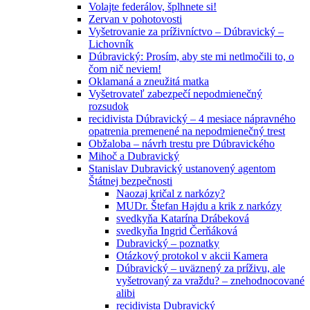
Volajte federálov, šplhnete si!
Zervan v pohotovosti
Vyšetrovanie za príživníctvo – Dúbravický –
Lichovník
Dúbravický: Prosím, aby ste mi netlmočili to, o
čom nič neviem!
Oklamaná a zneužitá matka
Vyšetrovateľ zabezpečí nepodmienečný
rozsudok
recidivista Dúbravický – 4 mesiace nápravného
opatrenia premenené na nepodmienečný trest
Obžaloba – návrh trestu pre Dúbravického
Mihoč a Dubravický
Stanislav Dubravický ustanovený agentom
Štátnej bezpečnosti
Naozaj kričal z narkózy?
MUDr. Štefan Hajdu a krik z narkózy
svedkyňa Katarína Drábeková
svedkyňa Ingrid Čerňáková
Dubravický – poznatky
Otázkový protokol v akcii Kamera
Dúbravický – uväznený za príživu, ale
vyšetrovaný za vraždu? – znehodnocované
alibi
recidivista Dubravický