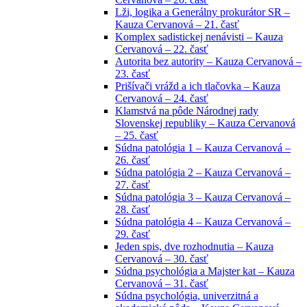
Lži, logika a Generálny prokurátor SR –
Kauza Cervanová – 21. časť
Komplex sadistickej nenávisti – Kauza
Cervanová – 22. časť
Autorita bez autority – Kauza Cervanová –
23. časť
Prišívači vrážd a ich tlačovka – Kauza
Cervanová – 24. časť
Klamstvá na pôde Národnej rady
Slovenskej republiky – Kauza Cervanová
– 25. časť
Súdna patológia 1 – Kauza Cervanová –
26. časť
Súdna patológia 2 – Kauza Cervanová –
27. časť
Súdna patológia 3 – Kauza Cervanová –
28. časť
Súdna patológia 4 – Kauza Cervanová –
29. časť
Jeden spis, dve rozhodnutia – Kauza
Cervanová – 30. časť
Súdna psychológia a Majster kat – Kauza
Cervanová – 31. časť
Súdna psychológia, univerzitná a