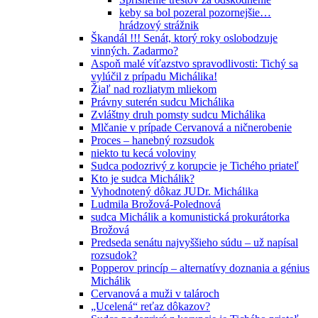
keby sa bol pozeral pozornejšie…
hrádzový strážnik
Škandál !!! Senát, ktorý roky oslobodzuje
vinných. Zadarmo?
Aspoň malé víťazstvo spravodlivosti: Tichý sa
vylúčil z prípadu Michálika!
Žiaľ nad rozliatym mliekom
Právny suterén sudcu Michálika
Zvláštny druh pomsty sudcu Michálika
Mlčanie v prípade Cervanová a ničnerobenie
Proces – hanebný rozsudok
niekto tu kecá voloviny
Sudca podozrivý z korupcie je Tichého priateľ
Kto je sudca Michálik?
Vyhodnotený dôkaz JUDr. Michálika
Ludmila Brožová-Polednová
sudca Michálik a komunistická prokurátorka
Brožová
Predseda senátu najvyššieho súdu – už napísal
rozsudok?
Popperov princíp – alternatívy doznania a génius
Michálik
Cervanová a muži v talároch
„Ucelená“ reťaz dôkazov?