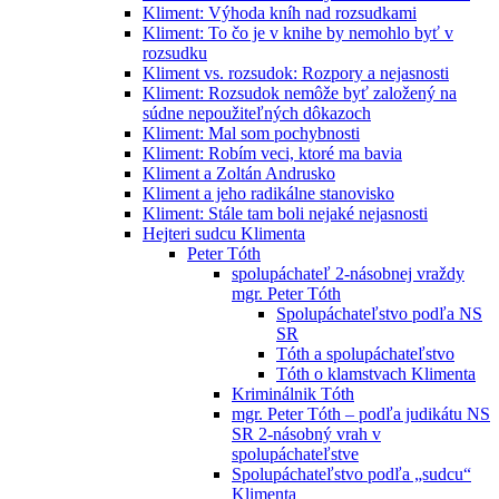
Kliment: Výhoda kníh nad rozsudkami
Kliment: To čo je v knihe by nemohlo byť v
rozsudku
Kliment vs. rozsudok: Rozpory a nejasnosti
Kliment: Rozsudok nemôže byť založený na
súdne nepoužiteľných dôkazoch
Kliment: Mal som pochybnosti
Kliment: Robím veci, ktoré ma bavia
Kliment a Zoltán Andrusko
Kliment a jeho radikálne stanovisko
Kliment: Stále tam boli nejaké nejasnosti
Hejteri sudcu Klimenta
Peter Tóth
spolupáchateľ 2-násobnej vraždy
mgr. Peter Tóth
Spolupáchateľstvo podľa NS
SR
Tóth a spolupáchateľstvo
Tóth o klamstvach Klimenta
Kriminálnik Tóth
mgr. Peter Tóth – podľa judikátu NS
SR 2-násobný vrah v
spolupáchateľstve
Spolupáchateľstvo podľa „sudcu“
Klimenta