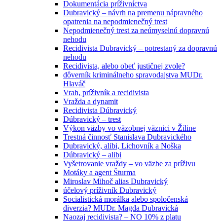
Dokumentácia príživníctva
Dubravický – návrh na premenu nápravného
opatrenia na nepodmienečný trest
Nepodmienečný trest za neúmyselnú dopravnú
nehodu
Recidivista Dubravický – potrestaný za dopravnú
nehodu
Recidivista, alebo obeť justičnej zvole?
dôverník kriminálneho spravodajstva MUDr.
Hlaváč
Vrah, príživník a recidivista
Vražda a dynamit
Recidivista Dúbravický
Dúbravický – trest
Výkon väzby vo väzobnej väznici v Žiline
Trestná činnosť Stanislava Dubravického
Dubravický, alibi, Lichovník a Noška
Dúbravický – alibi
Vyšetrovanie vraždy – vo väzbe za príživu
Motáky a agent Šturma
Miroslav Mihoč alias Dubravický
účelový príživník Dubravický
Socialistická morálka alebo spoločenská
diverzia? MUDr. Magda Dubravická
Naozaj recidivista? – NO 10% z platu