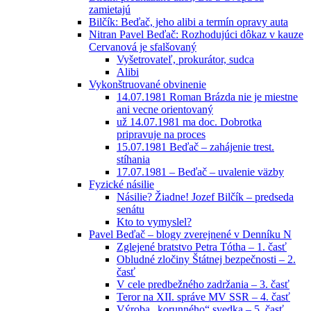
zamietajú
Bilčík: Beďač, jeho alibi a termín opravy auta
Nitran Pavel Beďač: Rozhodujúci dôkaz v kauze
Cervanová je sfalšovaný
Vyšetrovateľ, prokurátor, sudca
Alibi
Vykonštruované obvinenie
14.07.1981 Roman Brázda nie je miestne
ani vecne orientovaný
už 14.07.1981 ma doc. Dobrotka
pripravuje na proces
15.07.1981 Beďač – zahájenie trest.
stíhania
17.07.1981 – Beďač – uvalenie väzby
Fyzické násilie
Násilie? Žiadne! Jozef Bilčík – predseda
senátu
Kto to vymyslel?
Pavel Beďač – blogy zverejnené v Denníku N
Zglejené bratstvo Petra Tótha – 1. časť
Obludné zločiny Štátnej bezpečnosti – 2.
časť
V cele predbežného zadržania – 3. časť
Teror na XII. správe MV SSR – 4. časť
Výroba „korunného“ svedka – 5. časť