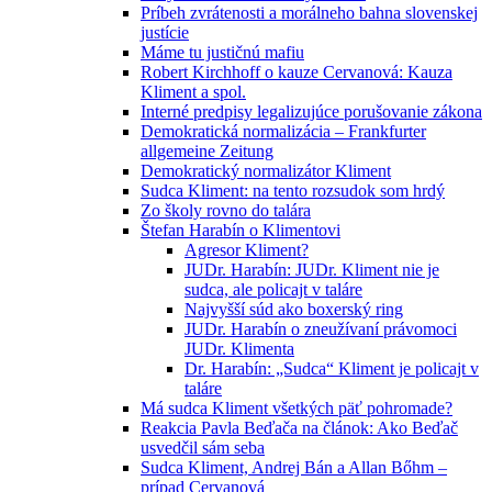
Príbeh zvrátenosti a morálneho bahna slovenskej
justície
Máme tu justičnú mafiu
Robert Kirchhoff o kauze Cervanová: Kauza
Kliment a spol.
Interné predpisy legalizujúce porušovanie zákona
Demokratická normalizácia – Frankfurter
allgemeine Zeitung
Demokratický normalizátor Kliment
Sudca Kliment: na tento rozsudok som hrdý
Zo školy rovno do talára
Štefan Harabín o Klimentovi
Agresor Kliment?
JUDr. Harabín: JUDr. Kliment nie je
sudca, ale policajt v taláre
Najvyšší súd ako boxerský ring
JUDr. Harabín o zneužívaní právomoci
JUDr. Klimenta
Dr. Harabín: „Sudca“ Kliment je policajt v
taláre
Má sudca Kliment všetkých päť pohromade?
Reakcia Pavla Beďača na článok: Ako Beďač
usvedčil sám seba
Sudca Kliment, Andrej Bán a Allan Bőhm –
prípad Cervanová