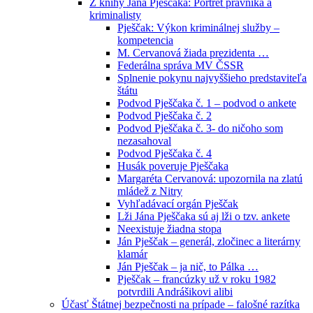
Z knihy Jána Pješčaka: Portrét právníka a
kriminalisty
Pješčak: Výkon kriminálnej služby –
kompetencia
M. Cervanová žiada prezidenta …
Federálna správa MV ČSSR
Splnenie pokynu najvyššieho predstaviteľa
štátu
Podvod Pješčaka č. 1 – podvod o ankete
Podvod Pješčaka č. 2
Podvod Pješčaka č. 3- do ničoho som
nezasahoval
Podvod Pješčaka č. 4
Husák poveruje Pješčaka
Margaréta Cervanová: upozornila na zlatú
mládež z Nitry
Vyhľadávací orgán Pješčak
Lži Jána Pješčaka sú aj lži o tzv. ankete
Neexistuje žiadna stopa
Ján Pješčak – generál, zločinec a literárny
klamár
Ján Pješčak – ja nič, to Pálka …
Pješčak – francúzky už v roku 1982
potvrdili Andrášikovi alibi
Účasť Štátnej bezpečnosti na prípade – falošné razítka