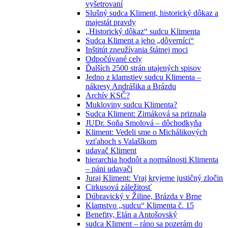
vyšetrovaní
Slušný sudca Kliment, historický dôkaz a
majestát pravdy
„Historický dôkaz“ sudcu Klimenta
Sudca Kliment a jeho „dôverníci“
Inštitút zneužívania štátnej moci
Odpočúvané cely
Ďalších 2500 strán utajených spisov
Jedno z klamstiev sudcu Klimenta –
nákresy Andrášika a Brázdu
Archív KSČ?
Mukloviny sudcu Klimenta?
Sudca Kliment: Zimáková sa priznala
JUDr. Soňa Smolová – dôchodkyňa
Kliment: Vedeli sme o Michálikových
vzťahoch s Valašíkom
udavač Kliment
hierarchia hodnôt a normálnosti Klimenta
– páni udavači
Juraj Kliment: Vraj kryjeme justičný zločin
Cirkusová záležitosť
Dúbravický v Žiline, Brázda v Brne
Klamstvo „sudcu“ Klimenta č. 15
Benefity, Elán a Antošovský
sudca Kliment – ráno sa pozerám do