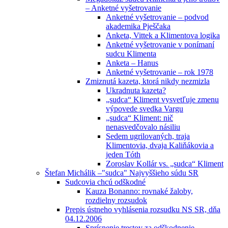
– Anketné vyšetrovanie
Anketné vyšetrovanie – podvod
akademika Pješčaka
Anketa, Vittek a Klimentova logika
Anketné vyšetrovanie v ponímaní
sudcu Klimenta
Anketa – Hanus
Anketné vyšetrovanie – rok 1978
Zmiznutá kazeta, ktorá nikdy nezmizla
Ukradnuta kazeta?
„sudca“ Kliment vysvetľuje zmenu
výpovede svedka Vargu
„sudca“ Kliment: nič
nenasvedčovalo násiliu
Sedem ugrilovaných, traja
Klimentovia, dvaja Kaliňákovia a
jeden Tóth
Zoroslav Kollár vs. „sudca“ Kliment
Štefan Michálik –"sudca" Najvyššieho súdu SR
Sudcovia chcú odškodné
Kauza Bonanno: rovnaké žaloby,
rozdielny rozsudok
Prepis ústneho vyhlásenia rozsudku NS SR, dňa
04.12.2006
Sprísnenie trestov za odškodnenie