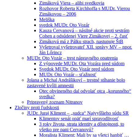
Zimáková Viera – alibi svedkovia
Rozhovor Roberta Kirchhoffa s MUDr. Vierou
Zimákovou – 2006
Meliška
svedok MUDr. Oto Vozár
Kauza Cervanová – násilné akcie proti sestrám
Cohen a odsúdenej Viere Zimákovej – 2. časť
Zimáková má z Pálku strach, nastupuje ŠtB
Vyšetroval vyšetrovateľ XII. správy MV – npor.
Ján Lőrincz
MUDr. Oto Vozár – trest nápravného opatrenia
Z výpovede MUDr. Ota Vozára pred súdom
Svedok MUDr. Oto Vozár pred súdom
MUDr. Oto Vozár – sťažnosť
Jolana a Michal Andrášikoví – trestné stíhanie bolo
zastavené kvôli amnestii
Otec obvineného dal odvolať otca „korunného“
svedka?
Pripravený zoznam Nitranov
Zločiny proti ľudskosti
JUDr. Juraj Kliment – „sudca“ Najvyššieho súdu SR
Klimentov senát opäť marí spravodlivosť
3 roky života, strata identity a dôstojnosti, to
všetko pre pani Cervanovú?
Moralista Kliment: Mali by sa všetci hanbiť …