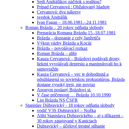
Sedí Andrášikov náčrtok s realitou?
Prípad Cervanová : Obžalovaný hladuje
Cervanová: dva nákresy
svedok Andrášik
Ivan Fagan – 18.06.1981.-.24.11.1981
Roman Brázda – 20 rokov odňatia slobody
Preparácia Romana Brázdu 15.-18.07.1981
Brázda – doznanie z cely Janžetiča
Výkon väzby Brázda a Kocúr
Brázda – povolávací rozkaz
Roman Brázda – alibi
Kauza Cervanová – Brázdovi podávali drogy,
liekmi vyvolávali depresiu a manipulovali ho k
samovražde
Kauza Cervanová – vec je dohodnutá a
odsúhlasená so sovietskou prokuratúrou, Brázda
dostane vysoký trest, nie povraz
Anonym poslaný Brázdovi st.
V čase príčetnosti … Brázda 10.10.1990
List Brázda NS ČSFR
Stanislav Dúbravický - 18 rokov odňatia slobody
vodič V3S Dubravický – Nožka
Alibi Stanislava Dubravického – aj s dôkazmi –
30 rokov zatajované v Kaniciach
Dubravický – účelové trestné stíhanie