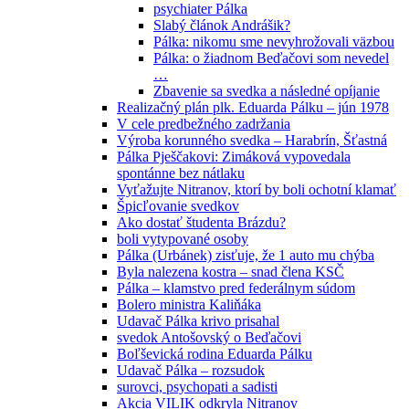
psychiater Pálka
Slabý článok Andrášik?
Pálka: nikomu sme nevyhrožovali väzbou
Pálka: o žiadnom Beďačovi som nevedel
…
Zbavenie sa svedka a následné opíjanie
Realizačný plán plk. Eduarda Pálku – jún 1978
V cele predbežného zadržania
Výroba korunného svedka – Harabrín, Šťastná
Pálka Pješčakovi: Zimáková vypovedala
spontánne bez nátlaku
Vyťažujte Nitranov, ktorí by boli ochotní klamať
Špicľovanie svedkov
Ako dostať študenta Brázdu?
boli vytypované osoby
Pálka (Urbánek) zisťuje, že 1 auto mu chýba
Byla nalezena kostra – snad člena KSČ
Pálka – klamstvo pred federálnym súdom
Bolero ministra Kaliňáka
Udavač Pálka krivo prisahal
svedok Antošovský o Beďačovi
Boľševická rodina Eduarda Pálku
Udavač Pálka – rozsudok
surovci, psychopati a sadisti
Akcia VILIK odkryla Nitranov