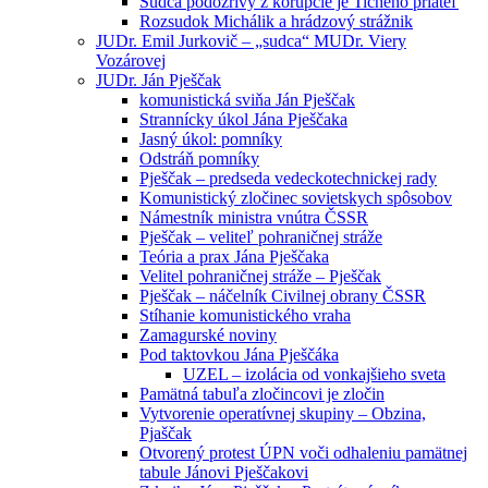
Sudca podozrivý z korupcie je Tichého priateľ
Rozsudok Michálik a hrádzový strážnik
JUDr. Emil Jurkovič – „sudca“ MUDr. Viery
Vozárovej
JUDr. Ján Pješčak
komunistická sviňa Ján Pješčak
Strannícky úkol Jána Pješčaka
Jasný úkol: pomníky
Odstráň pomníky
Pješčak – predseda vedeckotechnickej rady
Komunistický zločinec sovietskych spôsobov
Námestník ministra vnútra ČSSR
Pješčak – veliteľ pohraničnej stráže
Teória a prax Jána Pješčaka
Velitel pohraničnej stráže – Pješčak
Pješčak – náčelník Civilnej obrany ČSSR
Stíhanie komunistického vraha
Zamagurské noviny
Pod taktovkou Jána Pješčáka
UZEL – izolácia od vonkajšieho sveta
Pamätná tabuľa zločincovi je zločin
Vytvorenie operatívnej skupiny – Obzina,
Pjaščak
Otvorený protest ÚPN voči odhaleniu pamätnej
tabule Jánovi Pješčakovi