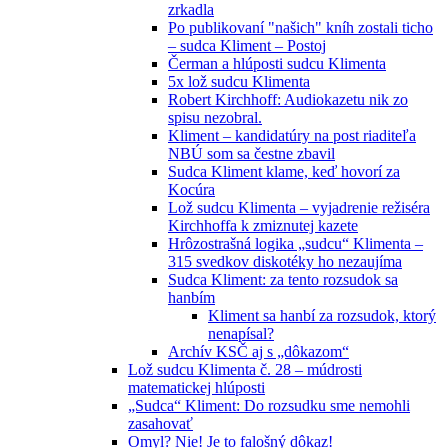
zrkadla
Po publikovaní "našich" kníh zostali ticho
– sudca Kliment – Postoj
Čerman a hlúposti sudcu Klimenta
5x lož sudcu Klimenta
Robert Kirchhoff: Audiokazetu nik zo
spisu nezobral.
Kliment – kandidatúry na post riaditeľa
NBÚ som sa čestne zbavil
Sudca Kliment klame, keď hovorí za
Kocúra
Lož sudcu Klimenta – vyjadrenie režiséra
Kirchhoffa k zmiznutej kazete
Hrôzostrašná logika „sudcu“ Klimenta –
315 svedkov diskotéky ho nezaujíma
Sudca Kliment: za tento rozsudok sa
hanbím
Kliment sa hanbí za rozsudok, ktorý
nenapísal?
Archív KSČ aj s „dôkazom“
Lož sudcu Klimenta č. 28 – múdrosti
matematickej hlúposti
„Sudca“ Kliment: Do rozsudku sme nemohli
zasahovať
Omyl? Nie! Je to falošný dôkaz!