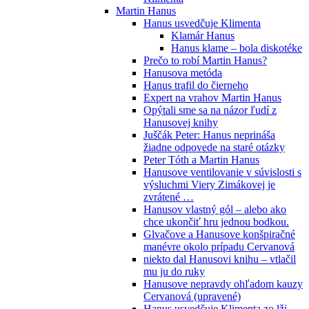
Martin Hanus
Hanus usvedčuje Klimenta
Klamár Hanus
Hanus klame – bola diskotéke
Prečo to robí Martin Hanus?
Hanusova metóda
Hanus trafil do čierneho
Expert na vrahov Martin Hanus
Opýtali sme sa na názor ľudí z
Hanusovej knihy
Juščák Peter: Hanus neprináša
žiadne odpovede na staré otázky
Peter Tóth a Martin Hanus
Hanusove ventilovanie v súvislosti s
výsluchmi Viery Zimákovej je
zvrátené …
Hanusov vlastný gól – alebo ako
chce ukončiť hru jednou bodkou.
Glvačove a Hanusove konšpiračné
manévre okolo prípadu Cervanová
niekto dal Hanusovi knihu – vtlačil
mu ju do ruky
Hanusove nepravdy ohľadom kauzy
Cervanová (upravené)
Hanus usvedčuje Klimenta zo lži