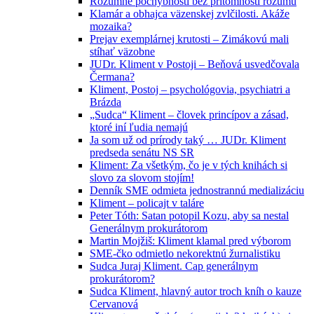
Rozumné pochybnosti bez prítomnosti rozumu
Klamár a obhajca väzenskej zvlčilosti. Akáže
mozaika?
Prejav exemplárnej krutosti – Zimákovú mali
stíhať väzobne
JUDr. Kliment v Postoji – Beňová usvedčovala
Čermana?
Kliment, Postoj – psychológovia, psychiatri a
Brázda
„Sudca“ Kliment – človek princípov a zásad,
ktoré iní ľudia nemajú
Ja som už od prírody taký … JUDr. Kliment
predseda senátu NS SR
Kliment: Za všetkým, čo je v tých knihách si
slovo za slovom stojím!
Denník SME odmieta jednostrannú medializáciu
Kliment – policajt v taláre
Peter Tóth: Satan potopil Kozu, aby sa nestal
Generálnym prokurátorom
Martin Mojžiš: Kliment klamal pred výborom
SME-čko odmietlo nekorektnú žurnalistiku
Sudca Juraj Kliment. Cap generálnym
prokurátorom?
Sudca Kliment, hlavný autor troch kníh o kauze
Cervanová