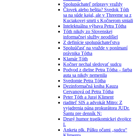
Spolupáchateľ prípravy vraždy
Človek alebo beštia? Svedok Tóth
sa na súde kajal, ale v Threeme sa z
Kuciakovej smrti s Kočnerom smiali
Intelektuálna výbava Petra Tótha
Tóth nikdy zo Slovenskej
informačnej služby neodišiel
Z definície spolupáchateľstva
Spoluúčasť na vražde v ponímaní
právnika Tótha
Klamár Tóth
Kočner nechal sledovať sudcu
Podvod z dielne Petra Tótha – farba
auta sa nikdy nemenila
Svedomie Petra Tótha
Dezinformačná kniha Kauza
Cervanová od Petra Tótha
Peter Tóth a Juraj Kliment
riaditeľ SIS a advokát Mitro: Z
vyjadrenia pána prokurátora JUDr.
Šantu pre denník N:
Drsný humor tragikomickej dvojice
I.
Anketa plk. Pálku očami „sudcu“
Klimenta