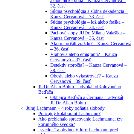
akademická pôda – Kauza Cervanová –
32. časť
Súdna psychológia a súdna dekadencia –
Kauza Cervanová – 33. časť
Súdna psychológia – lož alebo fraška –
Kauza Cervanová – 34. časť
Pachové stopy JUDr. Milana Valašíka –
Kauza Cervanová – 35. časť
Ako mi prišili vraždu? – Kauza Cervanová
– 36. časť
Vrahovia alebo emigranti? – Kauza
Cervanová – 37. časť
Detektív storočia? – Kauza Cervanová –
38. časť
Obesiť alebo vykastrovať? – Kauza
Cervanová – 39. časť
JUDr. Allan Bőhm – advokát obžalovaného
Beďača
Obhajca Beďača a Čermana – advokát
JUDr. Allan Bőhm
Juraj Lachmann – 4 roky odňatia slobody
Policajný kolaborant Lachmann?
Ako prebiehalo spracovanie Lachmanna, tzv.
korunného svedka?
„svedok“ a obvinený Juro Lachmann pred