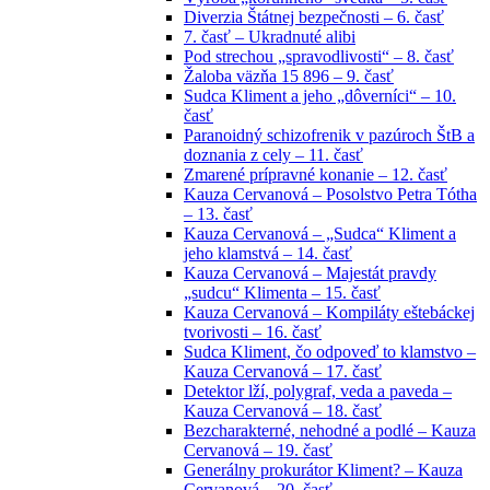
Diverzia Štátnej bezpečnosti – 6. časť
7. časť – Ukradnuté alibi
Pod strechou „spravodlivosti“ – 8. časť
Žaloba väzňa 15 896 – 9. časť
Sudca Kliment a jeho „dôverníci“ – 10.
časť
Paranoidný schizofrenik v pazúroch ŠtB a
doznania z cely – 11. časť
Zmarené prípravné konanie – 12. časť
Kauza Cervanová – Posolstvo Petra Tótha
– 13. časť
Kauza Cervanová – „Sudca“ Kliment a
jeho klamstvá – 14. časť
Kauza Cervanová – Majestát pravdy
„sudcu“ Klimenta – 15. časť
Kauza Cervanová – Kompiláty eštebáckej
tvorivosti – 16. časť
Sudca Kliment, čo odpoveď to klamstvo –
Kauza Cervanová – 17. časť
Detektor lží, polygraf, veda a paveda –
Kauza Cervanová – 18. časť
Bezcharakterné, nehodné a podlé – Kauza
Cervanová – 19. časť
Generálny prokurátor Kliment? – Kauza
Cervanová – 20. časť