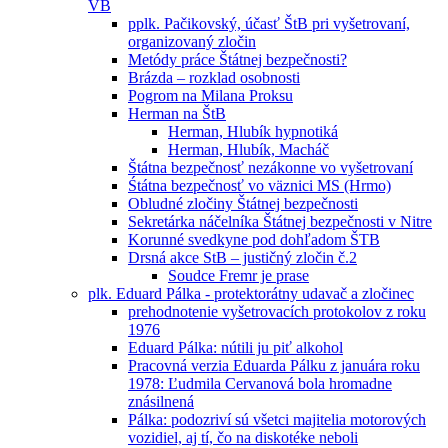
VB
pplk. Pačikovský, účasť ŠtB pri vyšetrovaní,
organizovaný zločin
Metódy práce Štátnej bezpečnosti?
Brázda – rozklad osobnosti
Pogrom na Milana Proksu
Herman na ŠtB
Herman, Hlubík hypnotiká
Herman, Hlubík, Macháč
Štátna bezpečnosť nezákonne vo vyšetrovaní
Śtátna bezpečnosť vo väznici MS (Hrmo)
Obludné zločiny Štátnej bezpečnosti
Sekretárka náčelníka Štátnej bezpečnosti v Nitre
Korunné svedkyne pod dohľadom ŠTB
Drsná akce StB – justičný zločin č.2
Soudce Fremr je prase
plk. Eduard Pálka - protektorátny udavač a zločinec
prehodnotenie vyšetrovacích protokolov z roku
1976
Eduard Pálka: nútili ju piť alkohol
Pracovná verzia Eduarda Pálku z januára roku
1978: Ľudmila Cervanová bola hromadne
znásilnená
Pálka: podozriví sú všetci majitelia motorových
vozidiel, aj tí, čo na diskotéke neboli