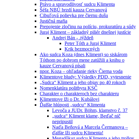
Právo a spravodlivosť sudcu Klimenta
Šéfa NBÚ brzdí kauza Cervanová
Cibuľová polievka pre čiernu dušu
Justičná mafia
Prepojenie zločinu na políciu, prokuratúru a súdy
Juraj Kliment – základný piliér dnešnej justície
Andrej Bán - .týždeň
Peter Tóth a Juraj Kliment
Krik bezmocných
Ako sudca Koza (dnes Kliment) so siskárom
Tóthom po dobrom mene zatúžili a knihu o
kauze Cervanová písali
npor. Koza – ohľadanie rieky Čierna voda
Klimentove bludy: Výsledky PDD, vytesnenie
„Sudca“ Kliment a jeho objav po 40 rokoch
Nomenklatúra politbyra KSČ
Charakter o charakteroch bez charakteru
Klimentove lži o Dr. Kubálovi
Ďalšie hlúposti „sudcu“ Klimenta
Levoča a JUDr. Böhm, klamstvo č. 37
„sudca“ Kliment klame, Beďač nič
nepripustil
Naďa Beňová a Marcela Čermanova –
ďalšie lži sudcu Klimenta!
Megadôkaz sudcu Klimenta a jeho trollov