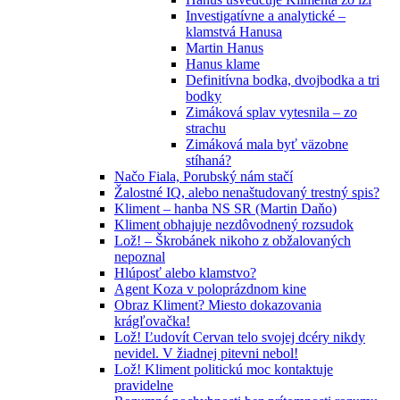
Investigatívne a analytické –
klamstvá Hanusa
Martin Hanus
Hanus klame
Definitívna bodka, dvojbodka a tri
bodky
Zimáková splav vytesnila – zo
strachu
Zimáková mala byť väzobne
stíhaná?
Načo Fiala, Porubský nám stačí
Žalostné IQ, alebo nenaštudovaný trestný spis?
Kliment – hanba NS SR (Martin Daňo)
Kliment obhajuje nezdôvodnený rozsudok
Lož! – Škrobánek nikoho z obžalovaných
nepoznal
Hlúposť alebo klamstvo?
Agent Koza v poloprázdnom kine
Obraz Kliment? Miesto dokazovania
krágľovačka!
Lož! Ľudovít Cervan telo svojej dcéry nikdy
nevidel. V žiadnej pitevni nebol!
Lož! Kliment politickú moc kontaktuje
pravidelne