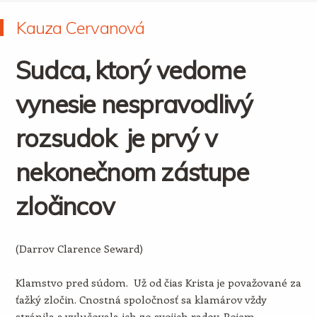
Kauza Cervanová
Sudca, ktorý vedome
vynesie nespravodlivý
rozsudok je prvý v
nekonečnom zástupe
zločincov
(Darrov Clarence Seward)
Klamstvo pred súdom. Už od čias Krista je považované za
ťažký zločin. Cnostná spoločnosť sa klamárov vždy
stránila a vylučovala ich zo svojich radov. Pojem