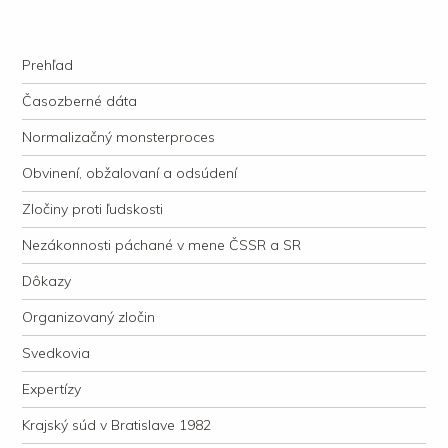
kauzacervanova.sk
Najdlhšie trvajúci, dodnes nevyjasnený súdny proces v dejnách slovenskej
Navigation
justície
Skip to content
Prehľad
Časozberné dáta
Normalizačný monsterproces
Obvinení, obžalovaní a odsúdení
Zločiny proti ľudskosti
Nezákonnosti páchané v mene ČSSR a SR
Dôkazy
Organizovaný zločin
Svedkovia
Expertízy
Krajský súd v Bratislave 1982