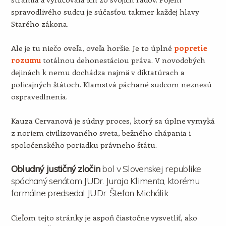
spravodlivého sudcu je súčasťou takmer každej hlavy
Starého zákona.
Ale je tu niečo oveľa, oveľa horšie. Je to úplné
popretie
rozumu
totálnou dehonestáciou práva. V novodobých
dejinách k nemu dochádza najmä v diktatúrach a
policajných štátoch. Klamstvá páchané sudcom neznesú
ospravedlnenia.
Kauza Cervanová je súdny proces, ktorý sa úplne vymyká
z noriem civilizovaného sveta, bežného chápania i
spoločenského poriadku právneho štátu.
Obludný justičný zločin
bol v Slovenskej republike
spáchaný senátom JUDr. Juraja Klimenta, ktorému
formálne predsedal JUDr. Štefan Michálik.
Cieľom tejto stránky je aspoň čiastočne vysvetliť, ako