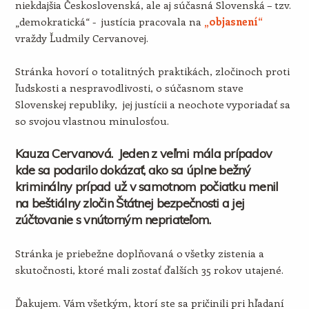
niekdajšia Československá, ale aj súčasná Slovenská – tzv.
„demokratická“ - justícia pracovala na
„objasnení“
vraždy Ľudmily Cervanovej.
Stránka hovorí o totalitných praktikách, zločinoch proti
ľudskosti a nespravodlivosti, o súčasnom stave
Slovenskej republiky, jej justícii a neochote vyporiadať sa
so svojou vlastnou minulosťou.
Kauza Cervanová. Jeden z veľmi mála prípadov
kde sa podarilo dokázať, ako sa úplne bežný
kriminálny prípad už v samotnom počiatku menil
na beštiálny zločin Štátnej bezpečnosti a jej
zúčtovanie s vnútorným nepriateľom.
Stránka je priebežne doplňovaná o všetky zistenia a
skutočnosti, ktoré mali zostať ďalších 35 rokov utajené.
Ďakujem. Vám všetkým, ktorí ste sa pričinili pri hľadaní