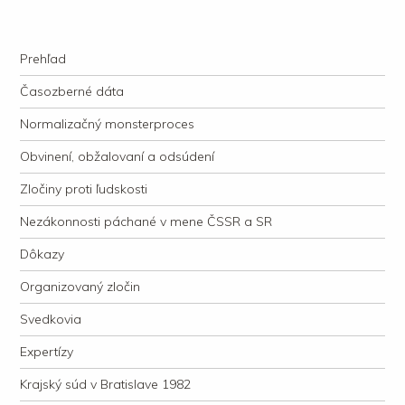
kauzacervanova.sk
Najdlhšie trvajúci, dodnes nevyjasnený súdny proces v dejnách slovenskej
Navigation
justície
Skip to content
Prehľad
Časozberné dáta
Normalizačný monsterproces
Obvinení, obžalovaní a odsúdení
Zločiny proti ľudskosti
Nezákonnosti páchané v mene ČSSR a SR
Dôkazy
Organizovaný zločin
Svedkovia
Expertízy
Krajský súd v Bratislave 1982