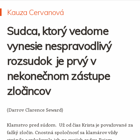
Kauza Cervanová
Sudca, ktorý vedome
vynesie nespravodlivý
rozsudok je prvý v
nekonečnom zástupe
zločincov
(Darrov Clarence Seward)
Klamstvo pred súdom. Už od čias Krista je považované za
ťažký zločin. Cnostná spoločnosť sa klamárov vždy
stránila a vylučovala ich zo svojich radov. Pojem