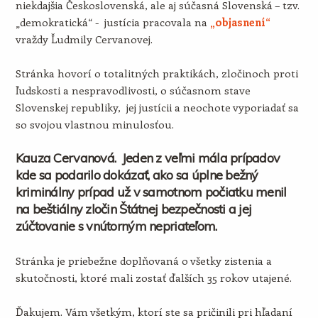
niekdajšia Československá, ale aj súčasná Slovenská – tzv.
„demokratická“ - justícia pracovala na
„objasnení“
vraždy Ľudmily Cervanovej.
Stránka hovorí o totalitných praktikách, zločinoch proti
ľudskosti a nespravodlivosti, o súčasnom stave
Slovenskej republiky, jej justícii a neochote vyporiadať sa
so svojou vlastnou minulosťou.
Kauza Cervanová. Jeden z veľmi mála prípadov
kde sa podarilo dokázať, ako sa úplne bežný
kriminálny prípad už v samotnom počiatku menil
na beštiálny zločin Štátnej bezpečnosti a jej
zúčtovanie s vnútorným nepriateľom.
Stránka je priebežne doplňovaná o všetky zistenia a
skutočnosti, ktoré mali zostať ďalších 35 rokov utajené.
Ďakujem. Vám všetkým, ktorí ste sa pričinili pri hľadaní