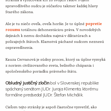
spravodlivého sudcu je súčasťou takmer každej hlavy
Starého zákona.
Ale je tu niečo oveľa, oveľa horšie. Je to úplné
popretie
rozumu
totálnou dehonestáciou práva. V novodobých
dejinách k nemu dochádza najmä v diktatúrach a
policajných štátoch. Klamstvá páchané sudcom neznesú
ospravedlnenia.
Kauza Cervanová je súdny proces, ktorý sa úplne vymyká
z noriem civilizovaného sveta, bežného chápania i
spoločenského poriadku právneho štátu.
Obludný justičný zločin
bol v Slovenskej republike
spáchaný senátom JUDr. Juraja Klimenta, ktorému
formálne predsedal JUDr. Štefan Michálik.
Cieľom tejto stránky je aspoň čiastočne vysvetliť, ako