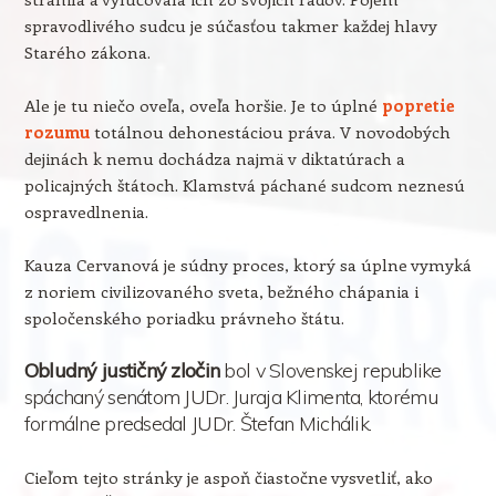
spravodlivého sudcu je súčasťou takmer každej hlavy
Starého zákona.
Ale je tu niečo oveľa, oveľa horšie. Je to úplné
popretie
rozumu
totálnou dehonestáciou práva. V novodobých
dejinách k nemu dochádza najmä v diktatúrach a
policajných štátoch. Klamstvá páchané sudcom neznesú
ospravedlnenia.
Kauza Cervanová je súdny proces, ktorý sa úplne vymyká
z noriem civilizovaného sveta, bežného chápania i
spoločenského poriadku právneho štátu.
Obludný justičný zločin
bol v Slovenskej republike
spáchaný senátom JUDr. Juraja Klimenta, ktorému
formálne predsedal JUDr. Štefan Michálik.
Cieľom tejto stránky je aspoň čiastočne vysvetliť, ako