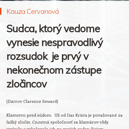
Kauza Cervanová
Sudca, ktorý vedome
vynesie nespravodlivý
rozsudok je prvý v
nekonečnom zástupe
zločincov
(Darrov Clarence Seward)
Klamstvo pred súdom. Už od čias Krista je považované za
ťažký zločin. Cnostná spoločnosť sa klamárov vždy
stránila a vylučovala ich zo svojich radov. Pojem