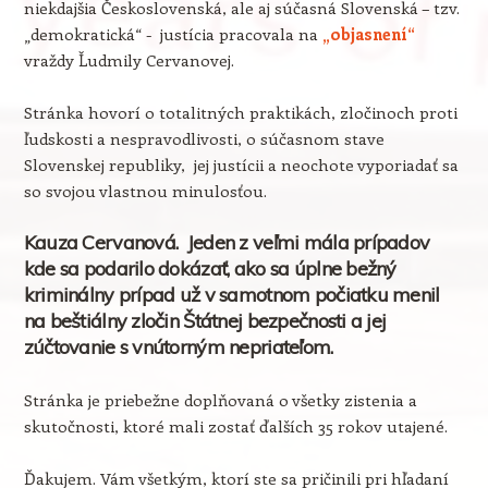
niekdajšia Československá, ale aj súčasná Slovenská – tzv.
„demokratická“ - justícia pracovala na
„objasnení“
vraždy Ľudmily Cervanovej.
Stránka hovorí o totalitných praktikách, zločinoch proti
ľudskosti a nespravodlivosti, o súčasnom stave
Slovenskej republiky, jej justícii a neochote vyporiadať sa
so svojou vlastnou minulosťou.
Kauza Cervanová. Jeden z veľmi mála prípadov
kde sa podarilo dokázať, ako sa úplne bežný
kriminálny prípad už v samotnom počiatku menil
na beštiálny zločin Štátnej bezpečnosti a jej
zúčtovanie s vnútorným nepriateľom.
Stránka je priebežne doplňovaná o všetky zistenia a
skutočnosti, ktoré mali zostať ďalších 35 rokov utajené.
Ďakujem. Vám všetkým, ktorí ste sa pričinili pri hľadaní