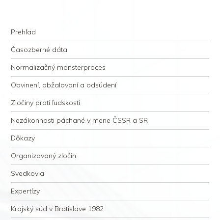
kauzacervanova.sk
Najdlhšie trvajúci, dodnes nevyjasnený súdny proces v dejnách slovenskej
Navigation
justície
Skip to content
Prehľad
Časozberné dáta
Normalizačný monsterproces
Obvinení, obžalovaní a odsúdení
Zločiny proti ľudskosti
Nezákonnosti páchané v mene ČSSR a SR
Dôkazy
Organizovaný zločin
Svedkovia
Expertízy
Krajský súd v Bratislave 1982