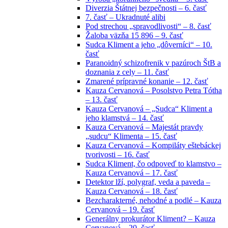
Diverzia Štátnej bezpečnosti – 6. časť
7. časť – Ukradnuté alibi
Pod strechou „spravodlivosti“ – 8. časť
Žaloba väzňa 15 896 – 9. časť
Sudca Kliment a jeho „dôverníci“ – 10.
časť
Paranoidný schizofrenik v pazúroch ŠtB a
doznania z cely – 11. časť
Zmarené prípravné konanie – 12. časť
Kauza Cervanová – Posolstvo Petra Tótha
– 13. časť
Kauza Cervanová – „Sudca“ Kliment a
jeho klamstvá – 14. časť
Kauza Cervanová – Majestát pravdy
„sudcu“ Klimenta – 15. časť
Kauza Cervanová – Kompiláty eštebáckej
tvorivosti – 16. časť
Sudca Kliment, čo odpoveď to klamstvo –
Kauza Cervanová – 17. časť
Detektor lží, polygraf, veda a paveda –
Kauza Cervanová – 18. časť
Bezcharakterné, nehodné a podlé – Kauza
Cervanová – 19. časť
Generálny prokurátor Kliment? – Kauza
Cervanová – 20. časť