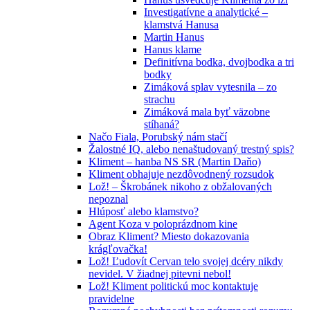
Investigatívne a analytické –
klamstvá Hanusa
Martin Hanus
Hanus klame
Definitívna bodka, dvojbodka a tri
bodky
Zimáková splav vytesnila – zo
strachu
Zimáková mala byť väzobne
stíhaná?
Načo Fiala, Porubský nám stačí
Žalostné IQ, alebo nenaštudovaný trestný spis?
Kliment – hanba NS SR (Martin Daňo)
Kliment obhajuje nezdôvodnený rozsudok
Lož! – Škrobánek nikoho z obžalovaných
nepoznal
Hlúposť alebo klamstvo?
Agent Koza v poloprázdnom kine
Obraz Kliment? Miesto dokazovania
krágľovačka!
Lož! Ľudovít Cervan telo svojej dcéry nikdy
nevidel. V žiadnej pitevni nebol!
Lož! Kliment politickú moc kontaktuje
pravidelne