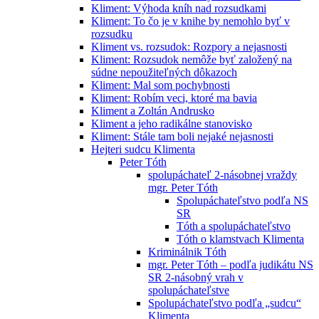
Kliment: Výhoda kníh nad rozsudkami
Kliment: To čo je v knihe by nemohlo byť v
rozsudku
Kliment vs. rozsudok: Rozpory a nejasnosti
Kliment: Rozsudok nemôže byť založený na
súdne nepoužiteľných dôkazoch
Kliment: Mal som pochybnosti
Kliment: Robím veci, ktoré ma bavia
Kliment a Zoltán Andrusko
Kliment a jeho radikálne stanovisko
Kliment: Stále tam boli nejaké nejasnosti
Hejteri sudcu Klimenta
Peter Tóth
spolupáchateľ 2-násobnej vraždy
mgr. Peter Tóth
Spolupáchateľstvo podľa NS
SR
Tóth a spolupáchateľstvo
Tóth o klamstvach Klimenta
Kriminálnik Tóth
mgr. Peter Tóth – podľa judikátu NS
SR 2-násobný vrah v
spolupáchateľstve
Spolupáchateľstvo podľa „sudcu“
Klimenta