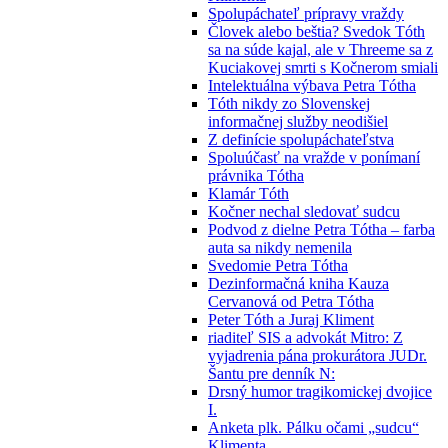
Spolupáchateľ prípravy vraždy
Človek alebo beštia? Svedok Tóth
sa na súde kajal, ale v Threeme sa z
Kuciakovej smrti s Kočnerom smiali
Intelektuálna výbava Petra Tótha
Tóth nikdy zo Slovenskej
informačnej služby neodišiel
Z definície spolupáchateľstva
Spoluúčasť na vražde v ponímaní
právnika Tótha
Klamár Tóth
Kočner nechal sledovať sudcu
Podvod z dielne Petra Tótha – farba
auta sa nikdy nemenila
Svedomie Petra Tótha
Dezinformačná kniha Kauza
Cervanová od Petra Tótha
Peter Tóth a Juraj Kliment
riaditeľ SIS a advokát Mitro: Z
vyjadrenia pána prokurátora JUDr.
Šantu pre denník N:
Drsný humor tragikomickej dvojice
I.
Anketa plk. Pálku očami „sudcu“
Klimenta