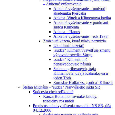
– Anketné vyšetrovanie
Anketné vyšetrovanie – podvod
akademika Pješčaka
Anketa, Vittek a Klimentova logika
Anketné vyšetrovanie v ponímaní
sudcu Klimenta
Anketa – Hanus
Anketné vyšetrovanie – rok 1978
Zmiznutá kazeta, ktorá nikdy nezmizla
Ukradnuta kazeta?
„sudca“ Kliment vysvetľuje zmenu
výpovede svedka Vargu
„sudca“ Kliment: nič
nenasvedčovalo násiliu
Sedem ugrilovaných, traja
Klimentovia, dvaja Kaliňákovia a
jeden Tóth
Zoroslav Kollár vs. „sudca“ Kliment
Štefan Michálik –"sudca" Najvyššieho súdu SR
Sudcovia chcú odškodné
Kauza Bonanno: rovnaké žaloby,
rozdielny rozsudok
Prepis ústneho vyhlásenia rozsudku NS SR, dňa
04.12.2006
Sprísnenie trestov za odškodnenie