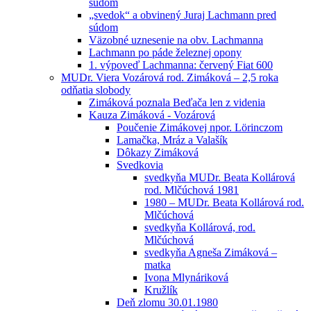
súdom
„svedok“ a obvinený Juraj Lachmann pred
súdom
Väzobné uznesenie na obv. Lachmanna
Lachmann po páde železnej opony
1. výpoveď Lachmanna: červený Fiat 600
MUDr. Viera Vozárová rod. Zimáková – 2,5 roka
odňatia slobody
Zimáková poznala Beďača len z videnia
Kauza Zimáková - Vozárová
Poučenie Zimákovej npor. Lörinczom
Lamačka, Mráz a Valašík
Dôkazy Zimáková
Svedkovia
svedkyňa MUDr. Beata Kollárová
rod. Mlčúchová 1981
1980 – MUDr. Beata Kollárová rod.
Mlčúchová
svedkyňa Kollárová, rod.
Mlčúchová
svedkyňa Agneša Zimáková –
matka
Ivona Mlynáriková
Kružlík
Deň zlomu 30.01.1980