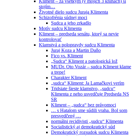
Kliment – za všetkým (v mojich 3 knihách) si
stojím…
Životné dielo sudcu Juraja Klimenta
Schizofrénia súdnej moci
Sudca a jeho zrkadlo
Motív sudcu Klimenta
Kliment – predseda senátu, ktorý sa nevie
kontrolovať
Klamstvá a polopravdy sudcu Klimenta
Juraj Koza a Martin Daňo
Fico vs. Kliment
„Sudca“ Kliment a patologická lož
MUDr. Oto Vozár – sudca Kliment klame
a trepe!
Charakter Kliment
„sudca“ Kliment: Ja Lamačkovi verím
Tridsiate šieste klamstvo, „sudcu“
Klimenta z neho usvedčuje Predseda NS
SR
Kliment – „sudca“ bez právomoci
… s Hatalom sme súdili vraha. Bol som
presvedčený …
normálni recidivisti „sudcu“ Klimenta
Socialistický aj demokratický súd
Demokratický rozsudok sudcu Klimenta