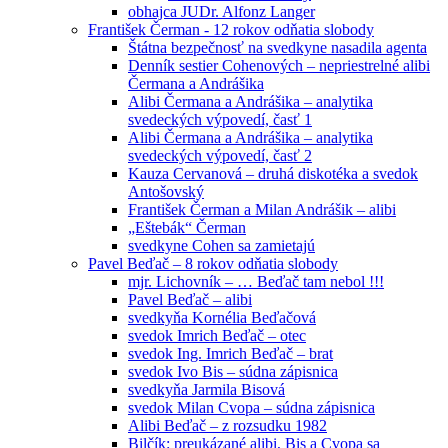
obhajca JUDr. Alfonz Langer
František Čerman - 12 rokov odňatia slobody
Štátna bezpečnosť na svedkyne nasadila agenta
Denník sestier Cohenových – nepriestrelné alibi
Čermana a Andrášika
Alibi Čermana a Andrášika – analytika
svedeckých výpovedí, časť 1
Alibi Čermana a Andrášika – analytika
svedeckých výpovedí, časť 2
Kauza Cervanová – druhá diskotéka a svedok
Antošovský
František Čerman a Milan Andrášik – alibi
„Eštebák“ Čerman
svedkyne Cohen sa zamietajú
Pavel Beďač – 8 rokov odňatia slobody
mjr. Lichovník – … Beďač tam nebol !!!
Pavel Beďač – alibi
svedkyňa Kornélia Beďačová
svedok Imrich Beďač – otec
svedok Ing. Imrich Beďač – brat
svedok Ivo Bis – súdna zápisnica
svedkyňa Jarmila Bisová
svedok Milan Cvopa – súdna zápisnica
Alibi Beďač – z rozsudku 1982
Bilčík: preukázané alibi, Bis a Cvopa sa