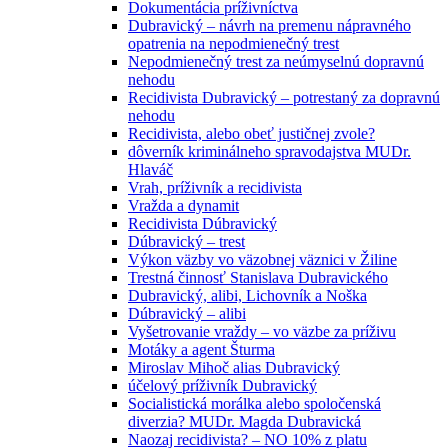
Dokumentácia príživníctva
Dubravický – návrh na premenu nápravného
opatrenia na nepodmienečný trest
Nepodmienečný trest za neúmyselnú dopravnú
nehodu
Recidivista Dubravický – potrestaný za dopravnú
nehodu
Recidivista, alebo obeť justičnej zvole?
dôverník kriminálneho spravodajstva MUDr.
Hlaváč
Vrah, príživník a recidivista
Vražda a dynamit
Recidivista Dúbravický
Dúbravický – trest
Výkon väzby vo väzobnej väznici v Žiline
Trestná činnosť Stanislava Dubravického
Dubravický, alibi, Lichovník a Noška
Dúbravický – alibi
Vyšetrovanie vraždy – vo väzbe za príživu
Motáky a agent Šturma
Miroslav Mihoč alias Dubravický
účelový príživník Dubravický
Socialistická morálka alebo spoločenská
diverzia? MUDr. Magda Dubravická
Naozaj recidivista? – NO 10% z platu