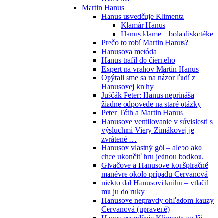
Martin Hanus
Hanus usvedčuje Klimenta
Klamár Hanus
Hanus klame – bola diskotéke
Prečo to robí Martin Hanus?
Hanusova metóda
Hanus trafil do čierneho
Expert na vrahov Martin Hanus
Opýtali sme sa na názor ľudí z
Hanusovej knihy
Juščák Peter: Hanus neprináša
žiadne odpovede na staré otázky
Peter Tóth a Martin Hanus
Hanusove ventilovanie v súvislosti s
výsluchmi Viery Zimákovej je
zvrátené …
Hanusov vlastný gól – alebo ako
chce ukončiť hru jednou bodkou.
Glvačove a Hanusove konšpiračné
manévre okolo prípadu Cervanová
niekto dal Hanusovi knihu – vtlačil
mu ju do ruky
Hanusove nepravdy ohľadom kauzy
Cervanová (upravené)
Hanus usvedčuje Klimenta zo lži