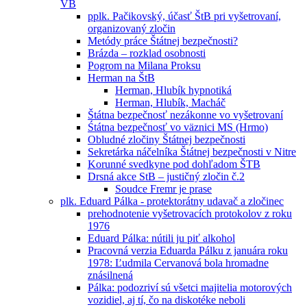
VB
pplk. Pačikovský, účasť ŠtB pri vyšetrovaní,
organizovaný zločin
Metódy práce Štátnej bezpečnosti?
Brázda – rozklad osobnosti
Pogrom na Milana Proksu
Herman na ŠtB
Herman, Hlubík hypnotiká
Herman, Hlubík, Macháč
Štátna bezpečnosť nezákonne vo vyšetrovaní
Śtátna bezpečnosť vo väznici MS (Hrmo)
Obludné zločiny Štátnej bezpečnosti
Sekretárka náčelníka Štátnej bezpečnosti v Nitre
Korunné svedkyne pod dohľadom ŠTB
Drsná akce StB – justičný zločin č.2
Soudce Fremr je prase
plk. Eduard Pálka - protektorátny udavač a zločinec
prehodnotenie vyšetrovacích protokolov z roku
1976
Eduard Pálka: nútili ju piť alkohol
Pracovná verzia Eduarda Pálku z januára roku
1978: Ľudmila Cervanová bola hromadne
znásilnená
Pálka: podozriví sú všetci majitelia motorových
vozidiel, aj tí, čo na diskotéke neboli