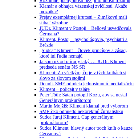
Rozumné pochybnosti bez prítomnosti rozumu
Klamár a obhajca väzenskej zvlčilosti. Akáže
mozaika?
Prejav exemplárnej krutosti – Zimákovú mali
stíhať väzobne
JUDr. Kliment v Postoji – Beňová usvedčovala
Čermana?
Kliment, Postoj – psychológovia, psychiatri a
Brázda
„Sudca“ Kliment – človek princípov a zásad,
ktoré iní ľudia nemajú
Ja som už od prírody taký … JUDr. Kliment
predseda senátu NS SR
Kliment: Za všetkým, čo je v tých knihách si
slovo za slovom stojím!
Denník SME odmieta jednostrannú medializáciu
Kliment – policajt v taláre
Peter Tóth: Satan potopil Kozu, aby sa nestal
Generálnym prokurátorom
Martin Mojžiš: Kliment klamal pred výborom
SME-čko odmietlo nekorektnú žurnalistiku
Sudca Juraj Kliment. Cap generálnym
prokurátorom?
Sudca Kliment, hlavný autor troch kníh o kauze
Cervanová