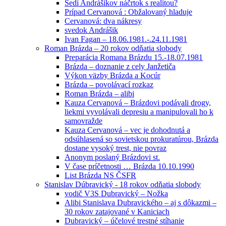
Sedí Andrášikov náčrtok s realitou?
Prípad Cervanová : Obžalovaný hladuje
Cervanová: dva nákresy
svedok Andrášik
Ivan Fagan – 18.06.1981.-.24.11.1981
Roman Brázda – 20 rokov odňatia slobody
Preparácia Romana Brázdu 15.-18.07.1981
Brázda – doznanie z cely Janžetiča
Výkon väzby Brázda a Kocúr
Brázda – povolávací rozkaz
Roman Brázda – alibi
Kauza Cervanová – Brázdovi podávali drogy,
liekmi vyvolávali depresiu a manipulovali ho k
samovražde
Kauza Cervanová – vec je dohodnutá a
odsúhlasená so sovietskou prokuratúrou, Brázda
dostane vysoký trest, nie povraz
Anonym poslaný Brázdovi st.
V čase príčetnosti … Brázda 10.10.1990
List Brázda NS ČSFR
Stanislav Dúbravický - 18 rokov odňatia slobody
vodič V3S Dubravický – Nožka
Alibi Stanislava Dubravického – aj s dôkazmi –
30 rokov zatajované v Kaniciach
Dubravický – účelové trestné stíhanie