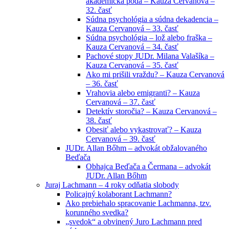
akademická pôda – Kauza Cervanová –
32. časť
Súdna psychológia a súdna dekadencia –
Kauza Cervanová – 33. časť
Súdna psychológia – lož alebo fraška –
Kauza Cervanová – 34. časť
Pachové stopy JUDr. Milana Valašíka –
Kauza Cervanová – 35. časť
Ako mi prišili vraždu? – Kauza Cervanová
– 36. časť
Vrahovia alebo emigranti? – Kauza
Cervanová – 37. časť
Detektív storočia? – Kauza Cervanová –
38. časť
Obesiť alebo vykastrovať? – Kauza
Cervanová – 39. časť
JUDr. Allan Bőhm – advokát obžalovaného
Beďača
Obhajca Beďača a Čermana – advokát
JUDr. Allan Bőhm
Juraj Lachmann – 4 roky odňatia slobody
Policajný kolaborant Lachmann?
Ako prebiehalo spracovanie Lachmanna, tzv.
korunného svedka?
„svedok“ a obvinený Juro Lachmann pred