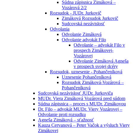
Súdna zápisnica Zimáková –
Vozárová 2/2
Rozsudok - JUDr. Jurkovič
Zimáková Rozsudok Jurkovič
Sudcovská nezávislosť
Odvolania
Odvolanie Zimáková
Odvolanie advokát Filo
Odvolanie – advokát Filo v
prospech Zimákovej-
Vozárovej
Odvolanie Zimáková Agneša
v prospech svojej dcéry
Rozsudok, uznesenie - Pohančeníková
Uznesenie Pohančeníková
Rozsudok Zimáková-Vozárová –
Pohančeníková
Sudcovská nezávislosť JUDr. Jurkoviča
MUDr. Viera Zimáková Vozárová pred súdom
Súdna zápisnica – proces s MUDr. Zimákovou
Dr. Filo – advokát MUDr. Viery Vozárovej –
Odvolanie proti rozsudku
Agneša Zimáková – sťažnosť
Kauza Cervanová – Peter Vačok a výsluch Viery
Zimákovej