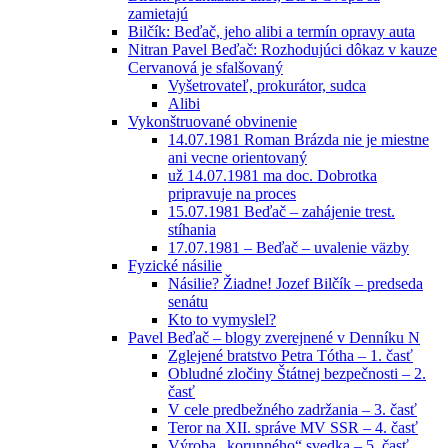
zamietajú
Bilčík: Beďač, jeho alibi a termín opravy auta
Nitran Pavel Beďač: Rozhodujúci dôkaz v kauze
Cervanová je sfalšovaný
Vyšetrovateľ, prokurátor, sudca
Alibi
Vykonštruované obvinenie
14.07.1981 Roman Brázda nie je miestne
ani vecne orientovaný
už 14.07.1981 ma doc. Dobrotka
pripravuje na proces
15.07.1981 Beďač – zahájenie trest.
stíhania
17.07.1981 – Beďač – uvalenie väzby
Fyzické násilie
Násilie? Žiadne! Jozef Bilčík – predseda
senátu
Kto to vymyslel?
Pavel Beďač – blogy zverejnené v Denníku N
Zglejené bratstvo Petra Tótha – 1. časť
Obludné zločiny Štátnej bezpečnosti – 2.
časť
V cele predbežného zadržania – 3. časť
Teror na XII. správe MV SSR – 4. časť
Výroba „korunného“ svedka – 5. časť