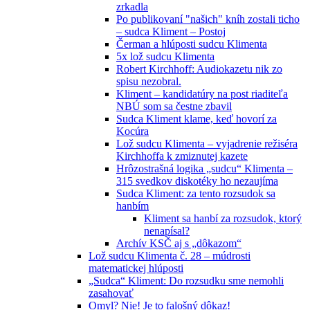
zrkadla
Po publikovaní "našich" kníh zostali ticho
– sudca Kliment – Postoj
Čerman a hlúposti sudcu Klimenta
5x lož sudcu Klimenta
Robert Kirchhoff: Audiokazetu nik zo
spisu nezobral.
Kliment – kandidatúry na post riaditeľa
NBÚ som sa čestne zbavil
Sudca Kliment klame, keď hovorí za
Kocúra
Lož sudcu Klimenta – vyjadrenie režiséra
Kirchhoffa k zmiznutej kazete
Hrôzostrašná logika „sudcu“ Klimenta –
315 svedkov diskotéky ho nezaujíma
Sudca Kliment: za tento rozsudok sa
hanbím
Kliment sa hanbí za rozsudok, ktorý
nenapísal?
Archív KSČ aj s „dôkazom“
Lož sudcu Klimenta č. 28 – múdrosti
matematickej hlúposti
„Sudca“ Kliment: Do rozsudku sme nemohli
zasahovať
Omyl? Nie! Je to falošný dôkaz!