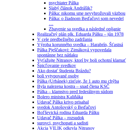
psychiater Pálka
Slabý článok Andrášik?
Pálka: nikomu sme nevyhrožovali väzbou
Pálka: o žiadnom Beďačovi som nevedel
…
Zbavenie sa svedka a následné opíjanie
Realizačný plán plk. Eduarda Pálku – jún 1978
V cele predbežného zadržania
Výroba korunného svedka – Harabrín, Šťastná
Pálka Pješčakovi: Zimáková vypovedala
spontánne bez nátlaku
Vyťažujte Nitranov, ktorí by boli ochotní klamať
Špicľovanie svedkov
Ako dostať študenta Brázdu?
boli vytypované osoby
Pálka (Urbánek) zisťuje, že 1 auto mu chýba
Byla nalezena kostra – snad člena KSČ
Pálka – klamstvo pred federálnym súdom
Bolero ministra Kaliňáka
Udavač Pálka krivo prisahal
svedok Antošovský o Beďačovi
Boľševická rodina Eduarda Pálku
Udavač Pálka – rozsudok
surovci, psychopati a sadisti
Akcia VILIK odkryla Nitranov