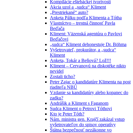
Kompilácie eštebáckej tvorivosti
Akcia uzol a „sudca“ Kliment
„Prestriekané“ auto?
Anketa Pálku podľa Klimenta a Tótha
Vlastníctvo – trestná činnosť Pavla
Beďača
Kliment: Väzenská agentúra o Pavlovi
Beďačovi
„sudca“ Kliment dehonestuje Dr. Böhma
Vyšetrovateľ, prokurátor, a „sudca“
Kliment
Anketa, Tokár a Beňová? Lož!!!
Kliment – Cervanovú na diskotéke nikto
nevidel
Zostali ticho?
Peter Zajac o kandidatúre Klimenta na post
riaditeľa NBÚ
Vzdanie sa kandidatúry alebo kopanec do
zadku?
Andrášik a Kliment s Faganom
Sudca Kliment o Petrovi Tóthovi
Kto je Peter Tóth?
Nám. ministra gen. Krajčí zakázal vstup
vyšetrovateľov do spisov operatívy
Štátna bezpečnosť nezákonne vo