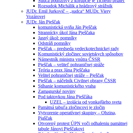
Sudca podozrivý z korupcie je Tichého priateľ
Rozsudok Michálik a hrádzový strážnik
JUDr. Emil Jurkovič – „sudca“ MUDr. Viery
Vozárovej
JUDr. Ján Pješčak
komunistická sviňa Ján Pješčak
Strannícky úkol Jána Pješčaka
Jasný úkol: pomníky
Odstráň pomníky
Pješčak – predseda vedeckotechnickej rady
Komunistický zločinec sovietskych spôsobov
Námestník ministra vnútra ČSSR
Pješčak – veliteľ pohraničnej stráže
Teória a prax Jána Pješčaka
Velitel pohraničnej stráže – Pješčak
Pješčak – náčelník Civilnej obrany ČSSR
Stíhanie komunistického vraha
Zamagurské noviny
Pod taktovkou Jána Pješčáka
UZEL – izolácia od vonkajšieho sveta
Pamätná tabuľa zločincovi je zločin
Vytvorenie operatívnej skupiny – Obzina,
Pjaščak
Otvorený protest ÚPN voči odhaleniu pamätnej
tabule Jánovi Pješčakovi