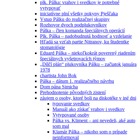
plk. Pálka: vrahov i svedkov je potrebné
vytypovať
iniciatívne plní všetky pokyny Pješčaka
Vstup Pálku do realizačnej skupiny
Rozhovor dvoch podplukovníkov
Pálka – člen komanda špeciálnych operácií
Plk. Pálka – nadobudnutá hodnosť a vzdelanie
Hľadá sa vzťah partie Nitranov, ku študentke
stomatológie
Eduard Pálka – niekoľkokrát poverený riadením
špeciálnych vyšetrovacích týmov
„Dílčí plán“ plukovníka Pálku – začiatok januára
1978
chartista John Bok
Pálka – dátum 1. realizačného návrhu
Dom pána Simicha
Prehodnotenie pôvodných zistení
záujem o osoby, ktoré boli na diskotéke v iné dni
typovanie svedkov
Manuál ako získať vrahov i svedkov
Vytypované osoby
Pálka vs. Kliment – ani nevedeli, aké auto
som mal
Klamár Pálka – nikoho som o prípade
neinformoval