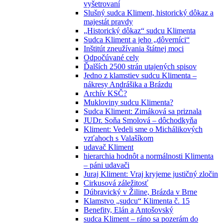
vyšetrovaní
Slušný sudca Kliment, historický dôkaz a
majestát pravdy
„Historický dôkaz“ sudcu Klimenta
Sudca Kliment a jeho „dôverníci“
Inštitút zneužívania štátnej moci
Odpočúvané cely
Ďalších 2500 strán utajených spisov
Jedno z klamstiev sudcu Klimenta –
nákresy Andrášika a Brázdu
Archív KSČ?
Mukloviny sudcu Klimenta?
Sudca Kliment: Zimáková sa priznala
JUDr. Soňa Smolová – dôchodkyňa
Kliment: Vedeli sme o Michálikových
vzťahoch s Valašíkom
udavač Kliment
hierarchia hodnôt a normálnosti Klimenta
– páni udavači
Juraj Kliment: Vraj kryjeme justičný zločin
Cirkusová záležitosť
Dúbravický v Žiline, Brázda v Brne
Klamstvo „sudcu“ Klimenta č. 15
Benefity, Elán a Antošovský
sudca Kliment – ráno sa pozerám do