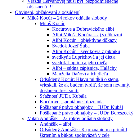
Vražda Cervanovej musí byť bezpodmienečne
objasnená !!!
Obvinení, obžalovaní a odsúdení
Miloš Kocúr – 24 rokov odňatia slobody
Miloš Kocúr
Kocúrove a Dubravického alibi
Alibi Miloša Kocúra – aj s dôkazmi
Alibi Kocúr – objektívne dôkazy
Svedok Jozef Šuba
Alibi Kocúr – svedkovia z pikniku
svedkyňa Luprichová a jej dieťa
svedok Luprich a jeho dieťa
Alibi – súdna zápisnica, Haláchy
Manželia Daňoví a ich dieťa
Odsúdený Kocúr: Hlavu mi tĺkli o stenu,
vrieskali, že ak budem tvrdiť, že som nevinný,
dostanem trest smrti
Sťažnosť JUDr. Kubála
Kocúrove „spontánne“ doznania
Pošliapané právo obhajoby – JUDr. Kubál
Pošliapané právo obhajoby – JUDr. Bereszecký
Milan Andrášik – 22 rokov odňatia slobody
Andrášik – alibi
Odsúdený Andrášik: K priznaniu ma prinútil
škrtením a bitkou spoluväzeň v cele