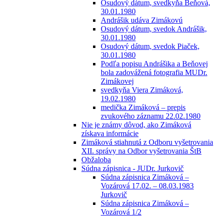
Osudový dátum, svedkyňa Beňová,
30.01.1980
Andrášik udáva Zimákovú
Osudový dátum, svedok Andrášik,
30.01.1980
Osudový dátum, svedok Piaček,
30.01.1980
Podľa popisu Andrášika a Beňovej
bola zadovážená fotografia MUDr.
Zimákovej
svedkyňa Viera Zimáková,
19.02.1980
medička Zimáková – prepis
zvukového záznamu 22.02.1980
Nie je známy dôvod, ako Zimáková
získava informácie
Zimáková stiahnutá z Odboru vyšetrovania
XII. správy na Odbor vyšetrovania ŠtB
Obžaloba
Súdna zápisnica - JUDr. Jurkovič
Súdna zápisnica Zimáková –
Vozárová 17.02. – 08.03.1983
Jurkovič
Súdna zápisnica Zimáková –
Vozárová 1/2