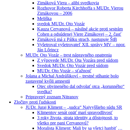
Zimáková Viera – alibi svedkovia
Rozhovor Roberta Kirchhoffa s MUDr. Vierou
Zimákovou – 2006
Meliška
svedok MUDr. Oto Vozár
Kauza Cervanová – násilné akcie proti sestrám
Cohen a odsúdenej Viere Zimákovej – 2. časť
Zimáková má z Pálku strach, nastupuje ŠtB
Vyšetroval vyšetrovateľ XII. správy MV – npor.
Ján Lőrincz
MUDr. Oto Vozár – trest nápravného opatrenia
Z výpovede MUDr. Ota Vozára pred súdom
Svedok MUDr. Oto Vozár pred súdom
MUDr. Oto Vozár – sťažnosť
Jolana a Michal Andrášikoví – trestné stíhanie bolo
zastavené kvôli amnestii
Otec obvineného dal odvolať otca „korunného“
svedka?
Pripravený zoznam Nitranov
Zločiny proti ľudskosti
JUDr. Juraj Kliment – „sudca“ Najvyššieho súdu SR
Klimentov senát opäť marí spravodlivosť
3 roky života, strata identity a dôstojnosti, to
všetko pre pani Cervanovú?
Moralista Kliment: Mali by sa všetci hanbiť …