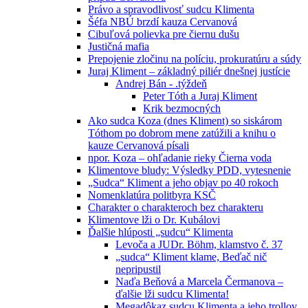
Právo a spravodlivosť sudcu Klimenta
Šéfa NBÚ brzdí kauza Cervanová
Cibuľová polievka pre čiernu dušu
Justičná mafia
Prepojenie zločinu na políciu, prokuratúru a súdy
Juraj Kliment – základný piliér dnešnej justície
Andrej Bán - .týždeň
Peter Tóth a Juraj Kliment
Krik bezmocných
Ako sudca Koza (dnes Kliment) so siskárom
Tóthom po dobrom mene zatúžili a knihu o
kauze Cervanová písali
npor. Koza – ohľadanie rieky Čierna voda
Klimentove bludy: Výsledky PDD, vytesnenie
„Sudca“ Kliment a jeho objav po 40 rokoch
Nomenklatúra politbyra KSČ
Charakter o charakteroch bez charakteru
Klimentove lži o Dr. Kubálovi
Ďalšie hlúposti „sudcu“ Klimenta
Levoča a JUDr. Böhm, klamstvo č. 37
„sudca“ Kliment klame, Beďač nič
nepripustil
Naďa Beňová a Marcela Čermanova –
ďalšie lži sudcu Klimenta!
Megadôkaz sudcu Klimenta a jeho trollov