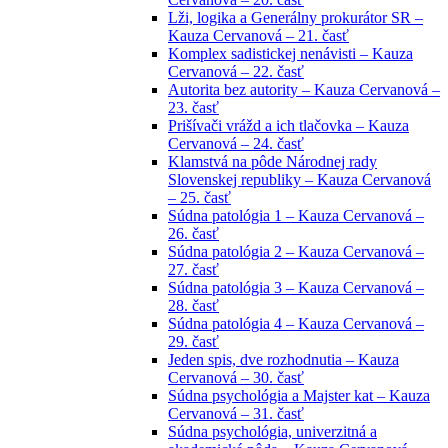
Lži, logika a Generálny prokurátor SR –
Kauza Cervanová – 21. časť
Komplex sadistickej nenávisti – Kauza
Cervanová – 22. časť
Autorita bez autority – Kauza Cervanová –
23. časť
Prišívači vrážd a ich tlačovka – Kauza
Cervanová – 24. časť
Klamstvá na pôde Národnej rady
Slovenskej republiky – Kauza Cervanová
– 25. časť
Súdna patológia 1 – Kauza Cervanová –
26. časť
Súdna patológia 2 – Kauza Cervanová –
27. časť
Súdna patológia 3 – Kauza Cervanová –
28. časť
Súdna patológia 4 – Kauza Cervanová –
29. časť
Jeden spis, dve rozhodnutia – Kauza
Cervanová – 30. časť
Súdna psychológia a Majster kat – Kauza
Cervanová – 31. časť
Súdna psychológia, univerzitná a