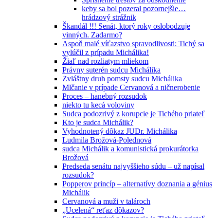
keby sa bol pozeral pozornejšie…
hrádzový strážnik
Škandál !!! Senát, ktorý roky oslobodzuje
vinných. Zadarmo?
Aspoň malé víťazstvo spravodlivosti: Tichý sa
vylúčil z prípadu Michálika!
Žiaľ nad rozliatym mliekom
Právny suterén sudcu Michálika
Zvláštny druh pomsty sudcu Michálika
Mlčanie v prípade Cervanová a ničnerobenie
Proces – hanebný rozsudok
niekto tu kecá voloviny
Sudca podozrivý z korupcie je Tichého priateľ
Kto je sudca Michálik?
Vyhodnotený dôkaz JUDr. Michálika
Ludmila Brožová-Polednová
sudca Michálik a komunistická prokurátorka
Brožová
Predseda senátu najvyššieho súdu – už napísal
rozsudok?
Popperov princíp – alternatívy doznania a génius
Michálik
Cervanová a muži v talároch
„Ucelená“ reťaz dôkazov?