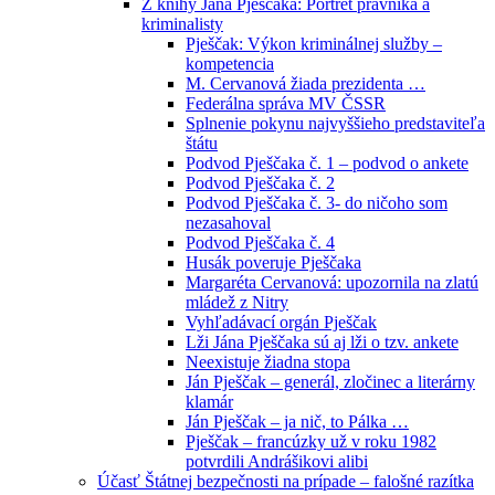
Z knihy Jána Pješčaka: Portrét právníka a
kriminalisty
Pješčak: Výkon kriminálnej služby –
kompetencia
M. Cervanová žiada prezidenta …
Federálna správa MV ČSSR
Splnenie pokynu najvyššieho predstaviteľa
štátu
Podvod Pješčaka č. 1 – podvod o ankete
Podvod Pješčaka č. 2
Podvod Pješčaka č. 3- do ničoho som
nezasahoval
Podvod Pješčaka č. 4
Husák poveruje Pješčaka
Margaréta Cervanová: upozornila na zlatú
mládež z Nitry
Vyhľadávací orgán Pješčak
Lži Jána Pješčaka sú aj lži o tzv. ankete
Neexistuje žiadna stopa
Ján Pješčak – generál, zločinec a literárny
klamár
Ján Pješčak – ja nič, to Pálka …
Pješčak – francúzky už v roku 1982
potvrdili Andrášikovi alibi
Účasť Štátnej bezpečnosti na prípade – falošné razítka