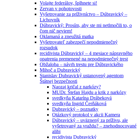
Volajte federálov, šplhnete si!
Zervan v pohotovosti
Vyšetrovanie za príživníctvo – Dúbravický –
Lichovník
Dúbravický: Prosím, aby ste mi netlmočili to, o
čom nič neviem!
Oklamaná a zneužitá matka
Vyšetrovateľ zabezpečí nepodmienečný
rozsudok
recidivista Dúbravický – 4 mesiace nápravného
opatrenia premenené na nepodmienečný trest
Obžaloba – návrh trestu pre Dúbravického
Mihoč a Dubravický
Stanislav Dubravický ustanovený agentom
Štátnej bezpečnosti
Naozaj kričal z narkózy?
MUDr. Štefan Hajdu a krik z narkózy
svedkyňa Katarína Drábeková
svedkyňa Ingrid Čerňáková
Dubravický – poznatky
Otázkový protokol v akcii Kamera
Dúbravický – uväznený za príživu, ale
vyšetrovaný za vraždu? – znehodnocované
alibi
recidivista Dubravický