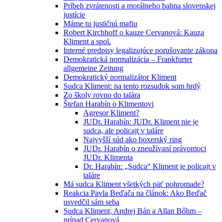
Príbeh zvrátenosti a morálneho bahna slovenskej
justície
Máme tu justičnú mafiu
Robert Kirchhoff o kauze Cervanová: Kauza
Kliment a spol.
Interné predpisy legalizujúce porušovanie zákona
Demokratická normalizácia – Frankfurter
allgemeine Zeitung
Demokratický normalizátor Kliment
Sudca Kliment: na tento rozsudok som hrdý
Zo školy rovno do talára
Štefan Harabín o Klimentovi
Agresor Kliment?
JUDr. Harabín: JUDr. Kliment nie je
sudca, ale policajt v taláre
Najvyšší súd ako boxerský ring
JUDr. Harabín o zneužívaní právomoci
JUDr. Klimenta
Dr. Harabín: „Sudca“ Kliment je policajt v
taláre
Má sudca Kliment všetkých päť pohromade?
Reakcia Pavla Beďača na článok: Ako Beďač
usvedčil sám seba
Sudca Kliment, Andrej Bán a Allan Bőhm –
prípad Cervanová