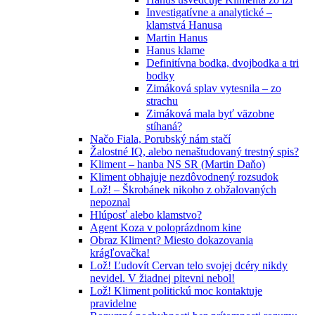
Investigatívne a analytické –
klamstvá Hanusa
Martin Hanus
Hanus klame
Definitívna bodka, dvojbodka a tri
bodky
Zimáková splav vytesnila – zo
strachu
Zimáková mala byť väzobne
stíhaná?
Načo Fiala, Porubský nám stačí
Žalostné IQ, alebo nenaštudovaný trestný spis?
Kliment – hanba NS SR (Martin Daňo)
Kliment obhajuje nezdôvodnený rozsudok
Lož! – Škrobánek nikoho z obžalovaných
nepoznal
Hlúposť alebo klamstvo?
Agent Koza v poloprázdnom kine
Obraz Kliment? Miesto dokazovania
krágľovačka!
Lož! Ľudovít Cervan telo svojej dcéry nikdy
nevidel. V žiadnej pitevni nebol!
Lož! Kliment politickú moc kontaktuje
pravidelne