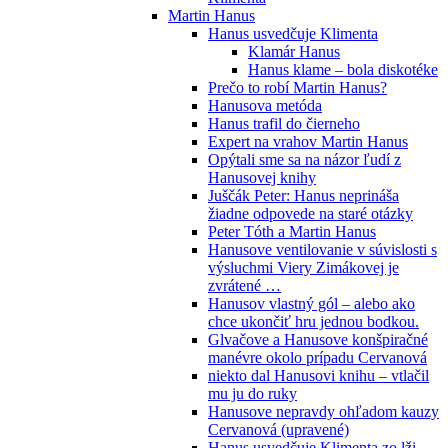
Martin Hanus
Hanus usvedčuje Klimenta
Klamár Hanus
Hanus klame – bola diskotéke
Prečo to robí Martin Hanus?
Hanusova metóda
Hanus trafil do čierneho
Expert na vrahov Martin Hanus
Opýtali sme sa na názor ľudí z
Hanusovej knihy
Juščák Peter: Hanus neprináša
žiadne odpovede na staré otázky
Peter Tóth a Martin Hanus
Hanusove ventilovanie v súvislosti s
výsluchmi Viery Zimákovej je
zvrátené …
Hanusov vlastný gól – alebo ako
chce ukončiť hru jednou bodkou.
Glvačove a Hanusove konšpiračné
manévre okolo prípadu Cervanová
niekto dal Hanusovi knihu – vtlačil
mu ju do ruky
Hanusove nepravdy ohľadom kauzy
Cervanová (upravené)
Hanus usvedčuje Klimenta zo lži