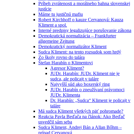
Príbeh zvrátenosti a morálneho bahna slovenskej
justície
Máme tu justičnú mafiu
Robert Kirchhoff o kauze Cervanová: Kauza
Kliment a spol.
Interné predpisy legalizujúce porušovanie zákona
Demokratická normalizácia – Frankfurter
allgemeine Zeitung
Demokratický normalizátor Kliment
Sudca Kliment: na tento rozsudok som hrdý
Zo školy rovno do talára
Štefan Harabín o Klimentovi
Agresor Kliment?
JUDr. Harabín: JUDr. Kliment nie je
sudca, ale policajt v taláre
Najvyšší súd ako boxerský ring
JUDr. Harabín o zneužívaní právomoci
JUDr. Klimenta
Dr. Harabín: „Sudca“ Kliment je policajt v
taláre
Má sudca Kliment všetkých päť pohromade?
Reakcia Pavla Beďača na článok: Ako Beďač
usvedčil sám seba
Sudca Kliment, Andrej Bán a Allan Bőhm –
prípad Cervanová