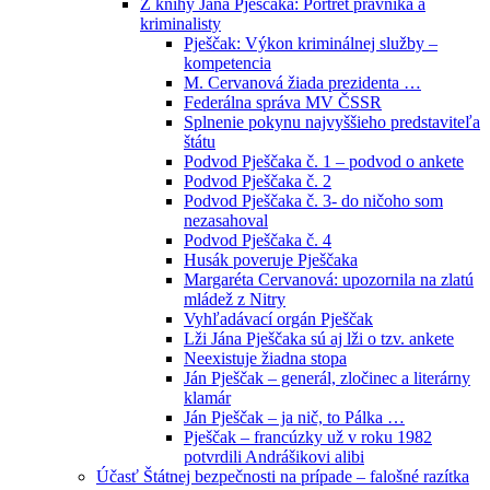
Z knihy Jána Pješčaka: Portrét právníka a
kriminalisty
Pješčak: Výkon kriminálnej služby –
kompetencia
M. Cervanová žiada prezidenta …
Federálna správa MV ČSSR
Splnenie pokynu najvyššieho predstaviteľa
štátu
Podvod Pješčaka č. 1 – podvod o ankete
Podvod Pješčaka č. 2
Podvod Pješčaka č. 3- do ničoho som
nezasahoval
Podvod Pješčaka č. 4
Husák poveruje Pješčaka
Margaréta Cervanová: upozornila na zlatú
mládež z Nitry
Vyhľadávací orgán Pješčak
Lži Jána Pješčaka sú aj lži o tzv. ankete
Neexistuje žiadna stopa
Ján Pješčak – generál, zločinec a literárny
klamár
Ján Pješčak – ja nič, to Pálka …
Pješčak – francúzky už v roku 1982
potvrdili Andrášikovi alibi
Účasť Štátnej bezpečnosti na prípade – falošné razítka