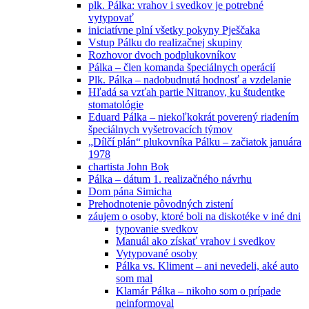
plk. Pálka: vrahov i svedkov je potrebné
vytypovať
iniciatívne plní všetky pokyny Pješčaka
Vstup Pálku do realizačnej skupiny
Rozhovor dvoch podplukovníkov
Pálka – člen komanda špeciálnych operácií
Plk. Pálka – nadobudnutá hodnosť a vzdelanie
Hľadá sa vzťah partie Nitranov, ku študentke
stomatológie
Eduard Pálka – niekoľkokrát poverený riadením
špeciálnych vyšetrovacích týmov
„Dílčí plán“ plukovníka Pálku – začiatok januára
1978
chartista John Bok
Pálka – dátum 1. realizačného návrhu
Dom pána Simicha
Prehodnotenie pôvodných zistení
záujem o osoby, ktoré boli na diskotéke v iné dni
typovanie svedkov
Manuál ako získať vrahov i svedkov
Vytypované osoby
Pálka vs. Kliment – ani nevedeli, aké auto
som mal
Klamár Pálka – nikoho som o prípade
neinformoval