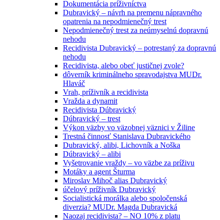
Dokumentácia príživníctva
Dubravický – návrh na premenu nápravného
opatrenia na nepodmienečný trest
Nepodmienečný trest za neúmyselnú dopravnú
nehodu
Recidivista Dubravický – potrestaný za dopravnú
nehodu
Recidivista, alebo obeť justičnej zvole?
dôverník kriminálneho spravodajstva MUDr.
Hlaváč
Vrah, príživník a recidivista
Vražda a dynamit
Recidivista Dúbravický
Dúbravický – trest
Výkon väzby vo väzobnej väznici v Žiline
Trestná činnosť Stanislava Dubravického
Dubravický, alibi, Lichovník a Noška
Dúbravický – alibi
Vyšetrovanie vraždy – vo väzbe za príživu
Motáky a agent Šturma
Miroslav Mihoč alias Dubravický
účelový príživník Dubravický
Socialistická morálka alebo spoločenská
diverzia? MUDr. Magda Dubravická
Naozaj recidivista? – NO 10% z platu