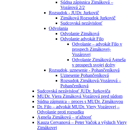
Súdna zápisnica Zimáková –
Vozárová 2/2
Rozsudok - JUDr. Jurkovič
Zimáková Rozsudok Jurkovič
Sudcovská nezávislosť
Odvolania
Odvolanie Zimáková
Odvolanie advokát Filo
Odvolanie – advokát Filo v
prospech Zimákovej-
Vozárovej
Odvolanie Zimáková Agneša
v prospech svojej dcéry
Rozsudok, uznesenie - Pohančeníková
Uznesenie Pohančeníková
Rozsudok Zimáková-Vozárová –
Pohančeníková
Sudcovská nezávislosť JUDr. Jurkoviča
MUDr. Viera Zimáková Vozárová pred súdom
Súdna zápisnica – proces s MUDr. Zimákovou
Dr. Filo – advokát MUDr. Viery Vozárovej –
Odvolanie proti rozsudku
Agneša Zimáková – sťažnosť
Kauza Cervanová – Peter Vačok a výsluch Viery
Zimákovej