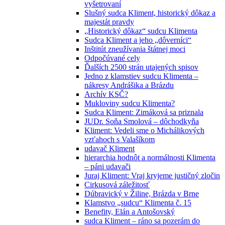
vyšetrovaní
Slušný sudca Kliment, historický dôkaz a
majestát pravdy
„Historický dôkaz“ sudcu Klimenta
Sudca Kliment a jeho „dôverníci“
Inštitút zneužívania štátnej moci
Odpočúvané cely
Ďalších 2500 strán utajených spisov
Jedno z klamstiev sudcu Klimenta –
nákresy Andrášika a Brázdu
Archív KSČ?
Mukloviny sudcu Klimenta?
Sudca Kliment: Zimáková sa priznala
JUDr. Soňa Smolová – dôchodkyňa
Kliment: Vedeli sme o Michálikových
vzťahoch s Valašíkom
udavač Kliment
hierarchia hodnôt a normálnosti Klimenta
– páni udavači
Juraj Kliment: Vraj kryjeme justičný zločin
Cirkusová záležitosť
Dúbravický v Žiline, Brázda v Brne
Klamstvo „sudcu“ Klimenta č. 15
Benefity, Elán a Antošovský
sudca Kliment – ráno sa pozerám do