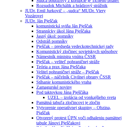
Sudca podozrivý z korupcie je Tichého priateľ
Rozsudok Michálik a hrádzový strážnik
JUDr. Emil Jurkovič – „sudca“ MUDr. Viery
Vozárovej
JUDr. Ján Pješčak
komunistická sviňa Ján Pješčak
Strannícky úkol Jána Pješčaka
Jasný úkol: pomníky
Odstráň pomníky
Pješčak – predseda vedeckotechnickej rady
Komunistický zločinec sovietskych spôsobov
Námestník ministra vnútra ČSSR
Pješčak – veliteľ pohraničnej stráže
Teória a prax Jána Pješčaka
Velitel pohraničnej stráže – Pješčak
Pješčak – náčelník Civilnej obrany ČSSR
Stíhanie komunistického vraha
Zamagurské noviny
Pod taktovkou Jána Pješčáka
UZEL – izolácia od vonkajšieho sveta
Pamätná tabuľa zločincovi je zločin
Vytvorenie operatívnej skupiny – Obzina,
Pjaščak
Otvorený protest ÚPN voči odhaleniu pamätnej
tabule Jánovi Pješčakovi