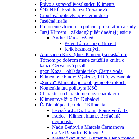
Právo a spravodlivosť sudcu Klimenta
Šéfa NBÚ brzdí kauza Cervanová
Cibuľová polievka pre čiernu dušu
Justičná mafia
Prepojenie zločinu na políciu, prokuratúru a súdy
Juraj Kliment – základný piliér dnešnej justície
Andrej Bán - .týždeň
Peter Tóth a Juraj Kliment
Krik bezmocných
Ako sudca Koza (dnes Kliment) so siskárom
Tóthom po dobrom mene zatúžili a knihu o
kauze Cervanová písali
npor. Koza – ohľadanie rieky Čierna voda
Klimentove bludy: Výsledky PDD, vytesnenie
„Sudca“ Kliment a jeho objav po 40 rokoch
Nomenklatúra politbyra KSČ
Charakter o charakteroch bez charakteru
Klimentove lži o Dr. Kubálovi
Ďalšie hlúposti „sudcu“ Klimenta
Levoča a JUDr. Böhm, klamstvo č. 37
„sudca“ Kliment klame, Beďač nič
nepripustil
Naďa Beňová a Marcela Čermanova –
ďalšie lži sudcu Klimenta!
Megadôkaz sudcu Klimenta a jeho trollov