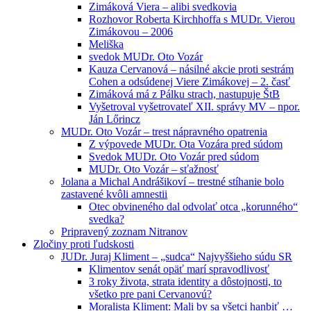
Zimáková Viera – alibi svedkovia
Rozhovor Roberta Kirchhoffa s MUDr. Vierou
Zimákovou – 2006
Meliška
svedok MUDr. Oto Vozár
Kauza Cervanová – násilné akcie proti sestrám
Cohen a odsúdenej Viere Zimákovej – 2. časť
Zimáková má z Pálku strach, nastupuje ŠtB
Vyšetroval vyšetrovateľ XII. správy MV – npor.
Ján Lőrincz
MUDr. Oto Vozár – trest nápravného opatrenia
Z výpovede MUDr. Ota Vozára pred súdom
Svedok MUDr. Oto Vozár pred súdom
MUDr. Oto Vozár – sťažnosť
Jolana a Michal Andrášikoví – trestné stíhanie bolo
zastavené kvôli amnestii
Otec obvineného dal odvolať otca „korunného“
svedka?
Pripravený zoznam Nitranov
Zločiny proti ľudskosti
JUDr. Juraj Kliment – „sudca“ Najvyššieho súdu SR
Klimentov senát opäť marí spravodlivosť
3 roky života, strata identity a dôstojnosti, to
všetko pre pani Cervanovú?
Moralista Kliment: Mali by sa všetci hanbiť …