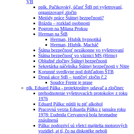
VB
pplk. Pačikovský, účasť ŠtB pri vyšetrovaní,
organizovaný zločin
Metódy práce Štátnej bezpečnosti?
Brázda – rozklad osobnosti
Pogrom na Milana Proksu
Herman na ŠtB
Herman, Hlubík hypnotiká
Herman, Hlubík, Macháč
Štátna bezpečnosť nezákonne vo vyšetrovaní
Śtátna bezpečnosť vo väznici MS (Hrmo)
Obludné zločiny Štátnej bezpečnosti
Sekretárka náčelníka Štátnej bezpečnosti v Nitre
Korunné svedkyne pod dohľadom ŠTB
Drsná akce StB – justičný zločin č.2
Soudce Fremr je prase
plk. Eduard Pálka - protektorátny udavač a zločinec
prehodnotenie vyšetrovacích protokolov z roku
1976
Eduard Pálka: nútili ju piť alkohol
Pracovná verzia Eduarda Pálku z januára roku
1978: Ľudmila Cervanová bola hromadne
znásilnená
Pálka: podozriví sú všetci majitelia motorových
vozidiel, aj tí, čo na diskotéke neboli