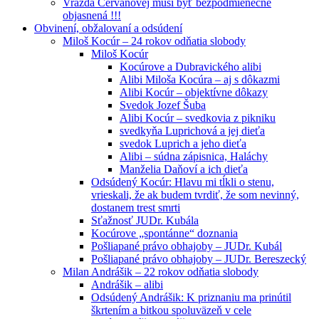
Vražda Cervanovej musí byť bezpodmienečne
objasnená !!!
Obvinení, obžalovaní a odsúdení
Miloš Kocúr – 24 rokov odňatia slobody
Miloš Kocúr
Kocúrove a Dubravického alibi
Alibi Miloša Kocúra – aj s dôkazmi
Alibi Kocúr – objektívne dôkazy
Svedok Jozef Šuba
Alibi Kocúr – svedkovia z pikniku
svedkyňa Luprichová a jej dieťa
svedok Luprich a jeho dieťa
Alibi – súdna zápisnica, Haláchy
Manželia Daňoví a ich dieťa
Odsúdený Kocúr: Hlavu mi tĺkli o stenu,
vrieskali, že ak budem tvrdiť, že som nevinný,
dostanem trest smrti
Sťažnosť JUDr. Kubála
Kocúrove „spontánne“ doznania
Pošliapané právo obhajoby – JUDr. Kubál
Pošliapané právo obhajoby – JUDr. Bereszecký
Milan Andrášik – 22 rokov odňatia slobody
Andrášik – alibi
Odsúdený Andrášik: K priznaniu ma prinútil
škrtením a bitkou spoluväzeň v cele