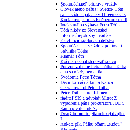
Spolupáchateľ prípravy vraždy
Človek alebo beštia? Svedok Tóth
sa na súde kajal, ale v Threeme sa z
Kuciakovej smrti s Kočnerom smiali
Intelektuálna výbava Petra Tótha
Tóth nikdy zo Slovenskej
informačnej služby neodišiel
Z definície spolupáchateľstva
Spoluúčasť na vražde v ponímaní
právnika Tótha
Klamár Tóth
Kočner nechal sledovať sudcu
Podvod z dielne Petra Tótha – farba
auta sa nikdy nemenila
Svedomie Petra Tótha
Dezinformačná kniha Kauza
Cervanová od Petra Tótha
Peter Tóth a Juraj Kliment
riaditeľ SIS a advokát Mitro: Z
vyjadrenia pána prokurátora JUDr.
Šantu pre denník N:
Drsný humor tragikomickej dvojice
I.
Anketa plk. Pálku očami „sudcu“
Klimenta