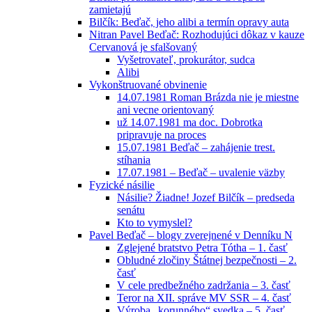
zamietajú
Bilčík: Beďač, jeho alibi a termín opravy auta
Nitran Pavel Beďač: Rozhodujúci dôkaz v kauze
Cervanová je sfalšovaný
Vyšetrovateľ, prokurátor, sudca
Alibi
Vykonštruované obvinenie
14.07.1981 Roman Brázda nie je miestne
ani vecne orientovaný
už 14.07.1981 ma doc. Dobrotka
pripravuje na proces
15.07.1981 Beďač – zahájenie trest.
stíhania
17.07.1981 – Beďač – uvalenie väzby
Fyzické násilie
Násilie? Žiadne! Jozef Bilčík – predseda
senátu
Kto to vymyslel?
Pavel Beďač – blogy zverejnené v Denníku N
Zglejené bratstvo Petra Tótha – 1. časť
Obludné zločiny Štátnej bezpečnosti – 2.
časť
V cele predbežného zadržania – 3. časť
Teror na XII. správe MV SSR – 4. časť
Výroba „korunného“ svedka – 5. časť