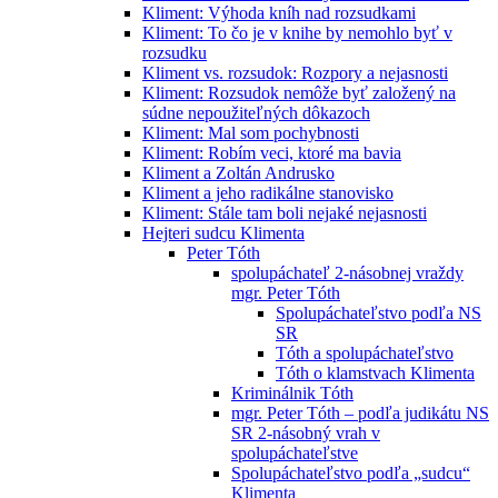
Kliment: Výhoda kníh nad rozsudkami
Kliment: To čo je v knihe by nemohlo byť v
rozsudku
Kliment vs. rozsudok: Rozpory a nejasnosti
Kliment: Rozsudok nemôže byť založený na
súdne nepoužiteľných dôkazoch
Kliment: Mal som pochybnosti
Kliment: Robím veci, ktoré ma bavia
Kliment a Zoltán Andrusko
Kliment a jeho radikálne stanovisko
Kliment: Stále tam boli nejaké nejasnosti
Hejteri sudcu Klimenta
Peter Tóth
spolupáchateľ 2-násobnej vraždy
mgr. Peter Tóth
Spolupáchateľstvo podľa NS
SR
Tóth a spolupáchateľstvo
Tóth o klamstvach Klimenta
Kriminálnik Tóth
mgr. Peter Tóth – podľa judikátu NS
SR 2-násobný vrah v
spolupáchateľstve
Spolupáchateľstvo podľa „sudcu“
Klimenta