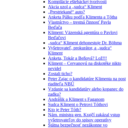
Kompilácie eštebáckej tvorivosti
Akcia uzol a „sudca“ Kliment
„Prestriekané“ auto?
Anketa Pálku podľa Klimenta a Tótha
Vlastníctvo – trestná činnosť Pavla
Beďača
Kliment: Väzenská agentúra o Pavlovi
Beďačovi
„sudca“ Kliment dehonestuje Dr. Böhma
Vyšetrovateľ, prokurátor, a „sudca“
Kliment
Anketa, Tokár a Beňová? Lož!!!
Kliment – Cervanovú na diskotéke nikto
nevidel
Zostali ticho?
Peter Zajac o kandidatúre Klimenta na post
riaditeľa NBÚ
Vzdanie sa kandidatúry alebo kopanec do
zadku?
Andrášik a Kliment s Faganom
Sudca Kliment o Petrovi Tóthovi
Kto je Peter Tóth?
Nám. ministra gen. Krajčí zakázal vstup
vyšetrovateľov do spisov operatívy
Štátna bezpečnosť nezákonne vo