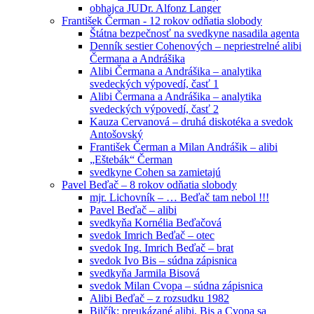
obhajca JUDr. Alfonz Langer
František Čerman - 12 rokov odňatia slobody
Štátna bezpečnosť na svedkyne nasadila agenta
Denník sestier Cohenových – nepriestrelné alibi
Čermana a Andrášika
Alibi Čermana a Andrášika – analytika
svedeckých výpovedí, časť 1
Alibi Čermana a Andrášika – analytika
svedeckých výpovedí, časť 2
Kauza Cervanová – druhá diskotéka a svedok
Antošovský
František Čerman a Milan Andrášik – alibi
„Eštebák“ Čerman
svedkyne Cohen sa zamietajú
Pavel Beďač – 8 rokov odňatia slobody
mjr. Lichovník – … Beďač tam nebol !!!
Pavel Beďač – alibi
svedkyňa Kornélia Beďačová
svedok Imrich Beďač – otec
svedok Ing. Imrich Beďač – brat
svedok Ivo Bis – súdna zápisnica
svedkyňa Jarmila Bisová
svedok Milan Cvopa – súdna zápisnica
Alibi Beďač – z rozsudku 1982
Bilčík: preukázané alibi, Bis a Cvopa sa