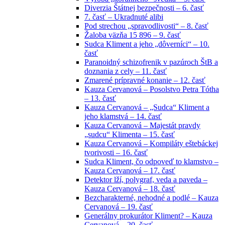
Diverzia Štátnej bezpečnosti – 6. časť
7. časť – Ukradnuté alibi
Pod strechou „spravodlivosti“ – 8. časť
Žaloba väzňa 15 896 – 9. časť
Sudca Kliment a jeho „dôverníci“ – 10.
časť
Paranoidný schizofrenik v pazúroch ŠtB a
doznania z cely – 11. časť
Zmarené prípravné konanie – 12. časť
Kauza Cervanová – Posolstvo Petra Tótha
– 13. časť
Kauza Cervanová – „Sudca“ Kliment a
jeho klamstvá – 14. časť
Kauza Cervanová – Majestát pravdy
„sudcu“ Klimenta – 15. časť
Kauza Cervanová – Kompiláty eštebáckej
tvorivosti – 16. časť
Sudca Kliment, čo odpoveď to klamstvo –
Kauza Cervanová – 17. časť
Detektor lží, polygraf, veda a paveda –
Kauza Cervanová – 18. časť
Bezcharakterné, nehodné a podlé – Kauza
Cervanová – 19. časť
Generálny prokurátor Kliment? – Kauza
Cervanová – 20. časť