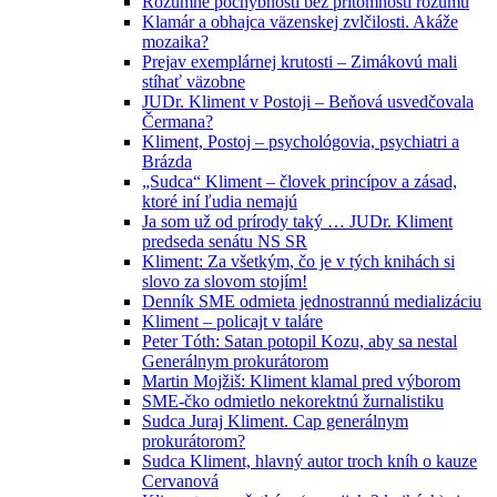
Rozumné pochybnosti bez prítomnosti rozumu
Klamár a obhajca väzenskej zvlčilosti. Akáže
mozaika?
Prejav exemplárnej krutosti – Zimákovú mali
stíhať väzobne
JUDr. Kliment v Postoji – Beňová usvedčovala
Čermana?
Kliment, Postoj – psychológovia, psychiatri a
Brázda
„Sudca“ Kliment – človek princípov a zásad,
ktoré iní ľudia nemajú
Ja som už od prírody taký … JUDr. Kliment
predseda senátu NS SR
Kliment: Za všetkým, čo je v tých knihách si
slovo za slovom stojím!
Denník SME odmieta jednostrannú medializáciu
Kliment – policajt v taláre
Peter Tóth: Satan potopil Kozu, aby sa nestal
Generálnym prokurátorom
Martin Mojžiš: Kliment klamal pred výborom
SME-čko odmietlo nekorektnú žurnalistiku
Sudca Juraj Kliment. Cap generálnym
prokurátorom?
Sudca Kliment, hlavný autor troch kníh o kauze
Cervanová