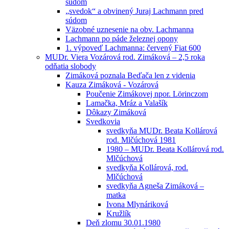
súdom
„svedok“ a obvinený Juraj Lachmann pred
súdom
Väzobné uznesenie na obv. Lachmanna
Lachmann po páde železnej opony
1. výpoveď Lachmanna: červený Fiat 600
MUDr. Viera Vozárová rod. Zimáková – 2,5 roka
odňatia slobody
Zimáková poznala Beďača len z videnia
Kauza Zimáková - Vozárová
Poučenie Zimákovej npor. Lörinczom
Lamačka, Mráz a Valašík
Dôkazy Zimáková
Svedkovia
svedkyňa MUDr. Beata Kollárová
rod. Mlčúchová 1981
1980 – MUDr. Beata Kollárová rod.
Mlčúchová
svedkyňa Kollárová, rod.
Mlčúchová
svedkyňa Agneša Zimáková –
matka
Ivona Mlynáriková
Kružlík
Deň zlomu 30.01.1980