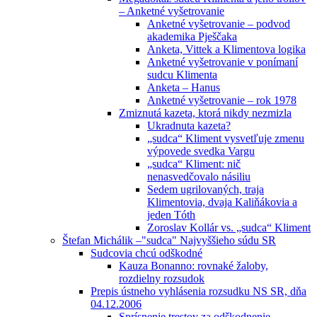
– Anketné vyšetrovanie
Anketné vyšetrovanie – podvod
akademika Pješčaka
Anketa, Vittek a Klimentova logika
Anketné vyšetrovanie v ponímaní
sudcu Klimenta
Anketa – Hanus
Anketné vyšetrovanie – rok 1978
Zmiznutá kazeta, ktorá nikdy nezmizla
Ukradnuta kazeta?
„sudca“ Kliment vysvetľuje zmenu
výpovede svedka Vargu
„sudca“ Kliment: nič
nenasvedčovalo násiliu
Sedem ugrilovaných, traja
Klimentovia, dvaja Kaliňákovia a
jeden Tóth
Zoroslav Kollár vs. „sudca“ Kliment
Štefan Michálik –"sudca" Najvyššieho súdu SR
Sudcovia chcú odškodné
Kauza Bonanno: rovnaké žaloby,
rozdielny rozsudok
Prepis ústneho vyhlásenia rozsudku NS SR, dňa
04.12.2006
Sprísnenie trestov za odškodnenie