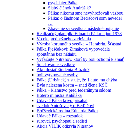
psychiater Pálka
Slabý článok Andrášik?
Pálka: nikomu sme nevyhrožovali väzbou
Pálka: o žiadnom Beďačovi som nevedel
…
Zbavenie sa svedka a následné opíjanie
Realizačný plán plk. Eduarda Pálku – jún 1978
V cele predbežného zadržania
Výroba korunného svedka – Harabrín, Šťastná
Pálka Pješčakovi: Zimáková vypovedala
spontánne bez nátlaku
Vyťažujte Nitranov, ktorí by boli ochotní klamať
Špicľovanie svedkov
Ako dostať študenta Brázdu?
boli vytypované osoby
Pálka (Urbánek) zisťuje, že 1 auto mu chýba
Byla nalezena kostra – snad člena KSČ
Pálka – klamstvo pred federálnym súdom
Bolero ministra Kaliňáka
Udavač Pálka krivo prisahal
svedok Antošovský o Beďačovi
Boľševická rodina Eduarda Pálku
Udavač Pálka – rozsudok
surovci, psychopati a sadisti
Akcia VILIK odkryla Nitranov