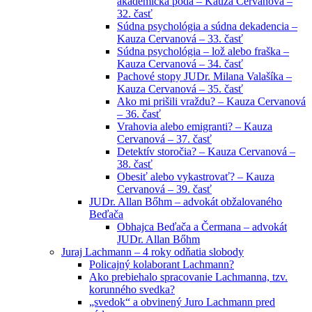
akademická pôda – Kauza Cervanová –
32. časť
Súdna psychológia a súdna dekadencia –
Kauza Cervanová – 33. časť
Súdna psychológia – lož alebo fraška –
Kauza Cervanová – 34. časť
Pachové stopy JUDr. Milana Valašíka –
Kauza Cervanová – 35. časť
Ako mi prišili vraždu? – Kauza Cervanová
– 36. časť
Vrahovia alebo emigranti? – Kauza
Cervanová – 37. časť
Detektív storočia? – Kauza Cervanová –
38. časť
Obesiť alebo vykastrovať? – Kauza
Cervanová – 39. časť
JUDr. Allan Bőhm – advokát obžalovaného
Beďača
Obhajca Beďača a Čermana – advokát
JUDr. Allan Bőhm
Juraj Lachmann – 4 roky odňatia slobody
Policajný kolaborant Lachmann?
Ako prebiehalo spracovanie Lachmanna, tzv.
korunného svedka?
„svedok“ a obvinený Juro Lachmann pred