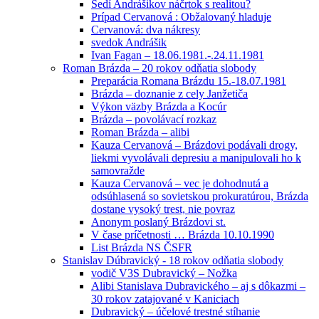
Sedí Andrášikov náčrtok s realitou?
Prípad Cervanová : Obžalovaný hladuje
Cervanová: dva nákresy
svedok Andrášik
Ivan Fagan – 18.06.1981.-.24.11.1981
Roman Brázda – 20 rokov odňatia slobody
Preparácia Romana Brázdu 15.-18.07.1981
Brázda – doznanie z cely Janžetiča
Výkon väzby Brázda a Kocúr
Brázda – povolávací rozkaz
Roman Brázda – alibi
Kauza Cervanová – Brázdovi podávali drogy,
liekmi vyvolávali depresiu a manipulovali ho k
samovražde
Kauza Cervanová – vec je dohodnutá a
odsúhlasená so sovietskou prokuratúrou, Brázda
dostane vysoký trest, nie povraz
Anonym poslaný Brázdovi st.
V čase príčetnosti … Brázda 10.10.1990
List Brázda NS ČSFR
Stanislav Dúbravický - 18 rokov odňatia slobody
vodič V3S Dubravický – Nožka
Alibi Stanislava Dubravického – aj s dôkazmi –
30 rokov zatajované v Kaniciach
Dubravický – účelové trestné stíhanie