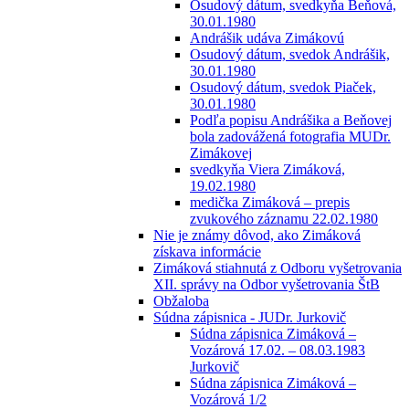
Osudový dátum, svedkyňa Beňová,
30.01.1980
Andrášik udáva Zimákovú
Osudový dátum, svedok Andrášik,
30.01.1980
Osudový dátum, svedok Piaček,
30.01.1980
Podľa popisu Andrášika a Beňovej
bola zadovážená fotografia MUDr.
Zimákovej
svedkyňa Viera Zimáková,
19.02.1980
medička Zimáková – prepis
zvukového záznamu 22.02.1980
Nie je známy dôvod, ako Zimáková
získava informácie
Zimáková stiahnutá z Odboru vyšetrovania
XII. správy na Odbor vyšetrovania ŠtB
Obžaloba
Súdna zápisnica - JUDr. Jurkovič
Súdna zápisnica Zimáková –
Vozárová 17.02. – 08.03.1983
Jurkovič
Súdna zápisnica Zimáková –
Vozárová 1/2