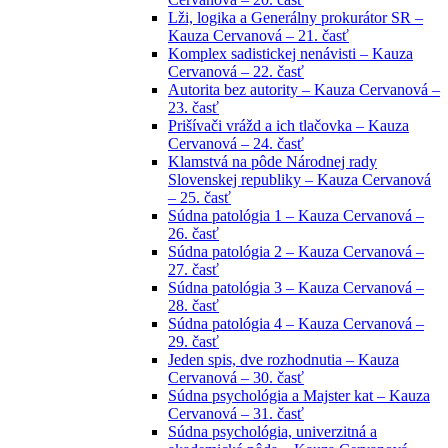
Lži, logika a Generálny prokurátor SR –
Kauza Cervanová – 21. časť
Komplex sadistickej nenávisti – Kauza
Cervanová – 22. časť
Autorita bez autority – Kauza Cervanová –
23. časť
Prišívači vrážd a ich tlačovka – Kauza
Cervanová – 24. časť
Klamstvá na pôde Národnej rady
Slovenskej republiky – Kauza Cervanová
– 25. časť
Súdna patológia 1 – Kauza Cervanová –
26. časť
Súdna patológia 2 – Kauza Cervanová –
27. časť
Súdna patológia 3 – Kauza Cervanová –
28. časť
Súdna patológia 4 – Kauza Cervanová –
29. časť
Jeden spis, dve rozhodnutia – Kauza
Cervanová – 30. časť
Súdna psychológia a Majster kat – Kauza
Cervanová – 31. časť
Súdna psychológia, univerzitná a