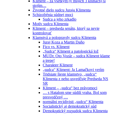
Kliment – za všetkým (v mojich 3 knihách) si
stojím…
Životné dielo sudcu Juraja Klimenta
Schizofrénia súdnej moci
Sudca a jeho zrkadlo
Motív sudcu Klimenta
Kliment – predseda senátu, ktorý sa nevie
kontrolovať
Klamstvá a polopravdy sudcu Klimenta
Juraj Koza a Martin Daňo
Fico vs. Kliment
„Sudca“ Kliment a patologická lož
MUDr. Oto Vozár – sudca Kliment klame
a trepe!
Charakter Kliment
„sudca“ Kliment: Ja Lamačkovi verím
Tridsiate šieste klamstvo, „sudcu“
Klimenta z neho usvedčuje Predseda NS
SR
Kliment – „sudca“ bez právomoci
… s Hatalom sme súdili vraha. Bol som
presvedčený …
normálni recidivisti „sudcu“ Klimenta
Socialistický aj demokratický súd
Demokratický rozsudok sudcu Klimenta