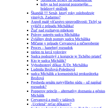
keby sa bol pozeral pozornejšie…
hrádzový strážnik
Škandál !!! Senát, ktorý roky oslobodzuje
vinných. Zadarmo?
Aspoň malé víťazstvo spravodlivosti: Tichý sa
vylúčil z prípadu Michálika!
Žiaľ nad rozliatym mliekom
Právny suterén sudcu Michálika
Zvláštny druh pomsty sudcu Michálika
Mlčanie v prípade Cervanová a ničnerobenie
Proces – hanebný rozsudok
niekto tu kecá voloviny
Sudca podozrivý z korupcie je Tichého priateľ
Kto je sudca Michálik?
Vyhodnotený dôkaz JUDr. Michálika
Ludmila Brožová-Polednová
sudca Michálik a komunistická prokurátorka
Brožová
Predseda senátu najvyššieho súdu – už napísal
rozsudok?
Popperov princíp – alternatívy doznania a génius
Michálik
Cervanová a muži v talároch
„Ucelená“ reťaz dôkazov?