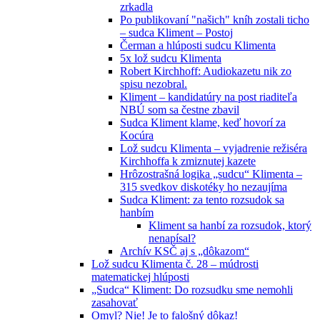
zrkadla
Po publikovaní "našich" kníh zostali ticho
– sudca Kliment – Postoj
Čerman a hlúposti sudcu Klimenta
5x lož sudcu Klimenta
Robert Kirchhoff: Audiokazetu nik zo
spisu nezobral.
Kliment – kandidatúry na post riaditeľa
NBÚ som sa čestne zbavil
Sudca Kliment klame, keď hovorí za
Kocúra
Lož sudcu Klimenta – vyjadrenie režiséra
Kirchhoffa k zmiznutej kazete
Hrôzostrašná logika „sudcu“ Klimenta –
315 svedkov diskotéky ho nezaujíma
Sudca Kliment: za tento rozsudok sa
hanbím
Kliment sa hanbí za rozsudok, ktorý
nenapísal?
Archív KSČ aj s „dôkazom“
Lož sudcu Klimenta č. 28 – múdrosti
matematickej hlúposti
„Sudca“ Kliment: Do rozsudku sme nemohli
zasahovať
Omyl? Nie! Je to falošný dôkaz!