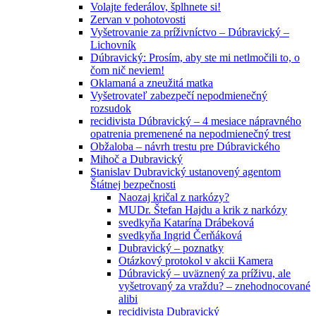
Volajte federálov, šplhnete si!
Zervan v pohotovosti
Vyšetrovanie za príživníctvo – Dúbravický –
Lichovník
Dúbravický: Prosím, aby ste mi netlmočili to, o
čom nič neviem!
Oklamaná a zneužitá matka
Vyšetrovateľ zabezpečí nepodmienečný
rozsudok
recidivista Dúbravický – 4 mesiace nápravného
opatrenia premenené na nepodmienečný trest
Obžaloba – návrh trestu pre Dúbravického
Mihoč a Dubravický
Stanislav Dubravický ustanovený agentom
Štátnej bezpečnosti
Naozaj kričal z narkózy?
MUDr. Štefan Hajdu a krik z narkózy
svedkyňa Katarína Drábeková
svedkyňa Ingrid Čerňáková
Dubravický – poznatky
Otázkový protokol v akcii Kamera
Dúbravický – uväznený za príživu, ale
vyšetrovaný za vraždu? – znehodnocované
alibi
recidivista Dubravický