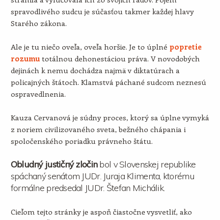
spravodlivého sudcu je súčasťou takmer každej hlavy
Starého zákona.
Ale je tu niečo oveľa, oveľa horšie. Je to úplné
popretie
rozumu
totálnou dehonestáciou práva. V novodobých
dejinách k nemu dochádza najmä v diktatúrach a
policajných štátoch. Klamstvá páchané sudcom neznesú
ospravedlnenia.
Kauza Cervanová je súdny proces, ktorý sa úplne vymyká
z noriem civilizovaného sveta, bežného chápania i
spoločenského poriadku právneho štátu.
Obludný justičný zločin
bol v Slovenskej republike
spáchaný senátom JUDr. Juraja Klimenta, ktorému
formálne predsedal JUDr. Štefan Michálik.
Cieľom tejto stránky je aspoň čiastočne vysvetliť, ako