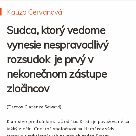
Kauza Cervanová
Sudca, ktorý vedome
vynesie nespravodlivý
rozsudok je prvý v
nekonečnom zástupe
zločincov
(Darrov Clarence Seward)
Klamstvo pred súdom. Už od čias Krista je považované za
ťažký zločin. Cnostná spoločnosť sa klamárov vždy
stránila a vylučovala ich zo svojich radov. Pojem