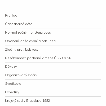
kauzacervanova.sk
Najdlhšie trvajúci, dodnes nevyjasnený súdny proces v dejnách slovenskej
Navigation
justície
Skip to content
Prehľad
Časozberné dáta
Normalizačný monsterproces
Obvinení, obžalovaní a odsúdení
Zločiny proti ľudskosti
Nezákonnosti páchané v mene ČSSR a SR
Dôkazy
Organizovaný zločin
Svedkovia
Expertízy
Krajský súd v Bratislave 1982