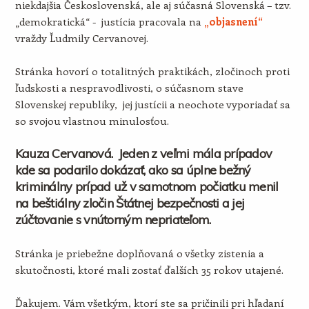
niekdajšia Československá, ale aj súčasná Slovenská – tzv.
„demokratická“ - justícia pracovala na
„objasnení“
vraždy Ľudmily Cervanovej.
Stránka hovorí o totalitných praktikách, zločinoch proti
ľudskosti a nespravodlivosti, o súčasnom stave
Slovenskej republiky, jej justícii a neochote vyporiadať sa
so svojou vlastnou minulosťou.
Kauza Cervanová. Jeden z veľmi mála prípadov
kde sa podarilo dokázať, ako sa úplne bežný
kriminálny prípad už v samotnom počiatku menil
na beštiálny zločin Štátnej bezpečnosti a jej
zúčtovanie s vnútorným nepriateľom.
Stránka je priebežne doplňovaná o všetky zistenia a
skutočnosti, ktoré mali zostať ďalších 35 rokov utajené.
Ďakujem. Vám všetkým, ktorí ste sa pričinili pri hľadaní