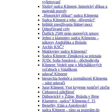
vyšetrovaní
Slušný sudca Kliment, historický dôkaz a
majestát pravdy
„Historický dôkaz“ sudcu Klimenta
Sudca Kliment a jeho „dôverníci“
Inštitút zneužívania štátnej moci
Odpočúvané cely
Ďalších 2500 strán utajených spisov
Jedno z klamstiev sudcu Klimenta –
nákresy Andrášika a Brázdu
Archív KSČ?
Mukloviny sudcu Klimenta?
Sudca Kliment: Zimáková sa priznala
JUDr. Soňa Smolová – dôchodkyňa
Kliment: Vedeli sme o Michálikových
vzťahoch s Valašíkom
udavač Kliment
hierarchia hodnôt a normálnosti Klimenta
– páni udavači
Juraj Kliment: Vraj kryjeme justičný zločin
Cirkusová záležitosť
Dúbravický v Žiline, Brázda v Brne
Klamstvo „sudcu“ Klimenta č. 15
Benefity, Elán a Antošovský
sudca Kliment – ráno sa pozerám do