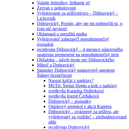
Volajte federálov, šplhnete si!
Zervan v pohotovosti
Vyšetrovanie za príživníctvo – Dúbravický –
Lichovník
Dúbravický: Prosím, aby ste mi netlmočili to, o
čom nič neviem!
Oklamaná a zneužitá matka
Vyšetrovateľ zabezpečí nepodmienečný
rozsudok
recidivista Dúbravický – 4 mesiace nápravného
opatrenia premenené na nepodmienečný trest
Obžaloba – návrh trestu pre Dúbravického
Mihoč a Dubravický
Stanislav Dubravický ustanovený agentom
Štátnej bezpečnosti
Naozaj kričal z narkózy?
MUDr. Štefan Hajdu a krik z narkózy
svedkyňa Katarína Drábeková
svedkyňa Ingrid Čerňáková
Dubravický – poznatky
Otázkový protokol v akcii Kamera
Dúbravický – uväznený za príživu, ale
vyšetrovaný za vraždu? – znehodnocované
alibi
recidivista Dubravický