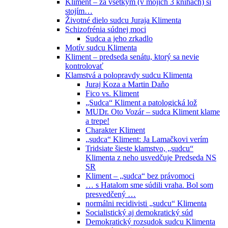
Kliment – za všetkým (v mojich 3 knihách) si
stojím…
Životné dielo sudcu Juraja Klimenta
Schizofrénia súdnej moci
Sudca a jeho zrkadlo
Motív sudcu Klimenta
Kliment – predseda senátu, ktorý sa nevie
kontrolovať
Klamstvá a polopravdy sudcu Klimenta
Juraj Koza a Martin Daňo
Fico vs. Kliment
„Sudca“ Kliment a patologická lož
MUDr. Oto Vozár – sudca Kliment klame
a trepe!
Charakter Kliment
„sudca“ Kliment: Ja Lamačkovi verím
Tridsiate šieste klamstvo, „sudcu“
Klimenta z neho usvedčuje Predseda NS
SR
Kliment – „sudca“ bez právomoci
… s Hatalom sme súdili vraha. Bol som
presvedčený …
normálni recidivisti „sudcu“ Klimenta
Socialistický aj demokratický súd
Demokratický rozsudok sudcu Klimenta