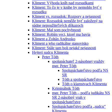
Kliment: Výhoda kníh nad rozsudkami
Kliment: To čo je v knihe by nemohlo byť v
rozsudku
Kliment vs. rozsudok: Rozpory a nejasnosti
Kliment: Rozsudok nemôže byť založený na
súdne nepoužiteľných dôkazoch
Kliment: Mal som pochybnosti
Kliment: Robím veci, ktoré ma bavia
Kliment a Zoltán Andrusko
Kliment a jeho radikálne stanovisko
Kliment: Stále tam boli nejaké nejasnosti
Hejteri sudcu Klimenta
Peter Tóth
spolupáchateľ 2-násobnej vraždy
mgr. Peter Tóth
Spolupáchateľstvo podľa NS
SR
Tóth a spolupáchateľstvo
Tóth o klamstvach Klimenta
Kriminálnik Tóth
mgr. Peter Tóth – podľa judikátu NS
SR 2-násobný vrah v
spolupáchateľstve
Spolupáchateľstvo podľa „sudcu“
Klimenta