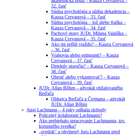
akademická pôda – Kauza Cervanová –
32. časť
Súdna psychológia a súdna dekadencia –
Kauza Cervanová – 33. časť
Súdna psychológia – lož alebo fraška –
Kauza Cervanová – 34. časť
Pachové stopy JUDr. Milana Valašíka –
Kauza Cervanová – 35. časť
Ako mi prišili vraždu? – Kauza Cervanová
– 36. časť
Vrahovia alebo emigranti? – Kauza
Cervanová – 37. časť
Detektív storočia? – Kauza Cervanová –
38. časť
Obesiť alebo vykastrovať? – Kauza
Cervanová – 39. časť
JUDr. Allan Bőhm – advokát obžalovaného
Beďača
Obhajca Beďača a Čermana – advokát
JUDr. Allan Bőhm
Juraj Lachmann – 4 roky odňatia slobody
Policajný kolaborant Lachmann?
Ako prebiehalo spracovanie Lachmanna, tzv.
korunného svedka?
„svedok“ a obvinený Juro Lachmann pred