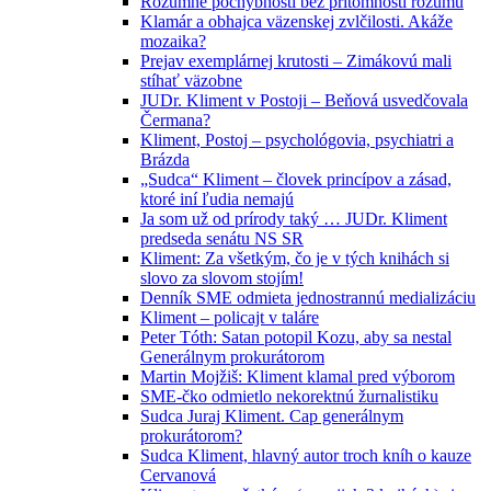
Rozumné pochybnosti bez prítomnosti rozumu
Klamár a obhajca väzenskej zvlčilosti. Akáže
mozaika?
Prejav exemplárnej krutosti – Zimákovú mali
stíhať väzobne
JUDr. Kliment v Postoji – Beňová usvedčovala
Čermana?
Kliment, Postoj – psychológovia, psychiatri a
Brázda
„Sudca“ Kliment – človek princípov a zásad,
ktoré iní ľudia nemajú
Ja som už od prírody taký … JUDr. Kliment
predseda senátu NS SR
Kliment: Za všetkým, čo je v tých knihách si
slovo za slovom stojím!
Denník SME odmieta jednostrannú medializáciu
Kliment – policajt v taláre
Peter Tóth: Satan potopil Kozu, aby sa nestal
Generálnym prokurátorom
Martin Mojžiš: Kliment klamal pred výborom
SME-čko odmietlo nekorektnú žurnalistiku
Sudca Juraj Kliment. Cap generálnym
prokurátorom?
Sudca Kliment, hlavný autor troch kníh o kauze
Cervanová