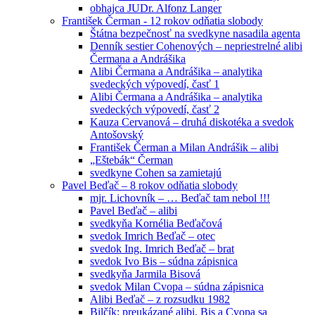
obhajca JUDr. Alfonz Langer
František Čerman - 12 rokov odňatia slobody
Štátna bezpečnosť na svedkyne nasadila agenta
Denník sestier Cohenových – nepriestrelné alibi
Čermana a Andrášika
Alibi Čermana a Andrášika – analytika
svedeckých výpovedí, časť 1
Alibi Čermana a Andrášika – analytika
svedeckých výpovedí, časť 2
Kauza Cervanová – druhá diskotéka a svedok
Antošovský
František Čerman a Milan Andrášik – alibi
„Eštebák“ Čerman
svedkyne Cohen sa zamietajú
Pavel Beďač – 8 rokov odňatia slobody
mjr. Lichovník – … Beďač tam nebol !!!
Pavel Beďač – alibi
svedkyňa Kornélia Beďačová
svedok Imrich Beďač – otec
svedok Ing. Imrich Beďač – brat
svedok Ivo Bis – súdna zápisnica
svedkyňa Jarmila Bisová
svedok Milan Cvopa – súdna zápisnica
Alibi Beďač – z rozsudku 1982
Bilčík: preukázané alibi, Bis a Cvopa sa