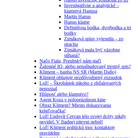
Investigatívne a analytické –
klamstvá Hanusa
Martin Hanus
Hanus klame
Definitívna bodka, dvojbodka a tri
bodky
Zimáková splav vytesnila – zo
strachu
Zimáková mala byť väzobne
stíhaná?
Načo Fiala, Porubský nám stačí
Žalostné IQ, alebo nenaštudovaný trestný spis?
Kliment – hanba NS SR (Martin Daňo)
Kliment obhajuje nezdôvodnený rozsudok
Lož! – Škrobánek nikoho z obžalovaných
nepoznal
Hlúposť alebo klamstvo?
Agent Koza v poloprázdnom kine
Obraz Kliment? Miesto dokazovania
krágľovačka!
Lož! Ľudovít Cervan telo svojej dcéry nikdy
nevidel. V žiadnej pitevni nebol!
Lož! Kliment politickú moc kontaktuje
pravidelne