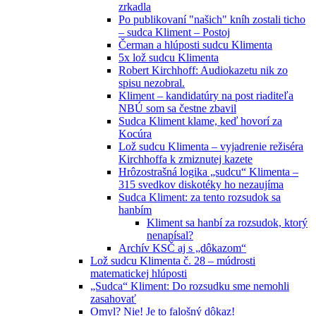
zrkadla
Po publikovaní "našich" kníh zostali ticho
– sudca Kliment – Postoj
Čerman a hlúposti sudcu Klimenta
5x lož sudcu Klimenta
Robert Kirchhoff: Audiokazetu nik zo
spisu nezobral.
Kliment – kandidatúry na post riaditeľa
NBÚ som sa čestne zbavil
Sudca Kliment klame, keď hovorí za
Kocúra
Lož sudcu Klimenta – vyjadrenie režiséra
Kirchhoffa k zmiznutej kazete
Hrôzostrašná logika „sudcu“ Klimenta –
315 svedkov diskotéky ho nezaujíma
Sudca Kliment: za tento rozsudok sa
hanbím
Kliment sa hanbí za rozsudok, ktorý
nenapísal?
Archív KSČ aj s „dôkazom“
Lož sudcu Klimenta č. 28 – múdrosti
matematickej hlúposti
„Sudca“ Kliment: Do rozsudku sme nemohli
zasahovať
Omyl? Nie! Je to falošný dôkaz!