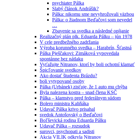
psychiater Pálka
Slabý článok Andrášik?
Pálka: nikomu sme nevyhrožovali väzbou
Pálka: o žiadnom Beďačovi som nevedel
…
Zbavenie sa svedka a následné opíjanie
Realizačný plán plk. Eduarda Pálku – jún 1978
V cele predbežného zadržania
Výroba korunného svedka – Harabrín, Šťastná
Pálka Pješčakovi: Zimáková vypovedala
spontánne bez nátlaku
Vyťažujte Nitranov, ktorí by boli ochotní klamať
Špicľovanie svedkov
Ako dostať študenta Brázdu?
boli vytypované osoby
Pálka (Urbánek) zisťuje, že 1 auto mu chýba
Byla nalezena kostra – snad člena KSČ
Pálka – klamstvo pred federálnym súdom
Bolero ministra Kaliňáka
Udavač Pálka krivo prisahal
svedok Antošovský o Beďačovi
Boľševická rodina Eduarda Pálku
Udavač Pálka – rozsudok
surovci, psychopati a sadisti
Akcia VILIK odkryla Nitranov