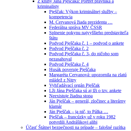
Z knihy Jána Pješčaka: Portrét právníka a
kriminalisty
Pješčak: Výkon kriminálnej služby –
kompetencia
M. Cervanová žiada prezidenta …
Federálna správa MV ČSSR
Splnenie pokynu najvyššieho predstaviteľa
štátu
Podvod Pješčaka č. 1 – podvod o ankete
Podvod Pješčaka č. 2
Podvod Pješčaka č. 3- do ničoho som
nezasahoval
Podvod Pješčaka č. 4
Husák poveruje Pješčaka
Margaréta Cervanová: upozornila na zlatú
mládež z Nitry
Vyhľadávací orgán Pješčak
Lži Jána Pješčaka sú aj lži o tzv. ankete
Neexistuje žiadna stopa
Ján Pješčak – generál, zločinec a literárny
klamár
Ján Pješčak – ja nič, to Pálka …
Pješčak – francúzky už v roku 1982
potvrdili Andrášikovi alibi
Účasť Štátnej bezpečnosti na prípade – falošné razítka