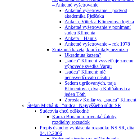
– Anketné vyšetrovanie
Anketné vyšetrovanie – podvod
akademika Pješčaka
Anketa, Vittek a Klimentova logika
Anketné vyšetrovanie v ponímaní
sudcu Klimenta
Anketa – Hanus
Anketné vyšetrovanie – rok 1978
Zmiznutá kazeta, ktorá nikdy nezmizla
Ukradnuta kazeta?
„sudca“ Kliment vysvetľuje zmenu
výpovede svedka Vargu
„sudca“ Kliment: nič
nenasvedčovalo násiliu
Sedem ugrilovaných, traja
Klimentovia, dvaja Kaliňákovia a
jeden Tóth
Zoroslav Kollár vs. „sudca“ Kliment
Štefan Michálik –"sudca" Najvyššieho súdu SR
Sudcovia chcú odškodné
Kauza Bonanno: rovnaké žaloby,
rozdielny rozsudok
Prepis ústneho vyhlásenia rozsudku NS SR, dňa
04.12.2006
Sprísnenie trestov za odškodnenie