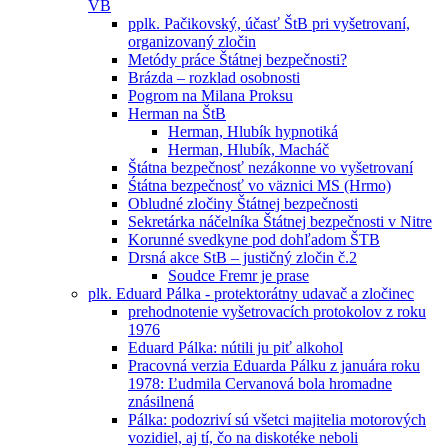
VB
pplk. Pačikovský, účasť ŠtB pri vyšetrovaní,
organizovaný zločin
Metódy práce Štátnej bezpečnosti?
Brázda – rozklad osobnosti
Pogrom na Milana Proksu
Herman na ŠtB
Herman, Hlubík hypnotiká
Herman, Hlubík, Macháč
Štátna bezpečnosť nezákonne vo vyšetrovaní
Śtátna bezpečnosť vo väznici MS (Hrmo)
Obludné zločiny Štátnej bezpečnosti
Sekretárka náčelníka Štátnej bezpečnosti v Nitre
Korunné svedkyne pod dohľadom ŠTB
Drsná akce StB – justičný zločin č.2
Soudce Fremr je prase
plk. Eduard Pálka - protektorátny udavač a zločinec
prehodnotenie vyšetrovacích protokolov z roku
1976
Eduard Pálka: nútili ju piť alkohol
Pracovná verzia Eduarda Pálku z januára roku
1978: Ľudmila Cervanová bola hromadne
znásilnená
Pálka: podozriví sú všetci majitelia motorových
vozidiel, aj tí, čo na diskotéke neboli