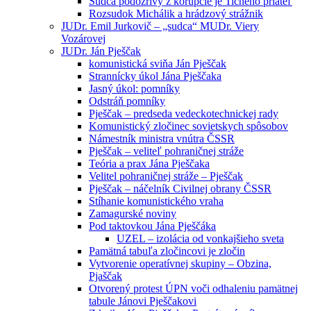
Sudca podozrivý z korupcie je Tichého priateľ
Rozsudok Michálik a hrádzový strážnik
JUDr. Emil Jurkovič – „sudca“ MUDr. Viery
Vozárovej
JUDr. Ján Pješčak
komunistická sviňa Ján Pješčak
Strannícky úkol Jána Pješčaka
Jasný úkol: pomníky
Odstráň pomníky
Pješčak – predseda vedeckotechnickej rady
Komunistický zločinec sovietskych spôsobov
Námestník ministra vnútra ČSSR
Pješčak – veliteľ pohraničnej stráže
Teória a prax Jána Pješčaka
Velitel pohraničnej stráže – Pješčak
Pješčak – náčelník Civilnej obrany ČSSR
Stíhanie komunistického vraha
Zamagurské noviny
Pod taktovkou Jána Pješčáka
UZEL – izolácia od vonkajšieho sveta
Pamätná tabuľa zločincovi je zločin
Vytvorenie operatívnej skupiny – Obzina,
Pjaščak
Otvorený protest ÚPN voči odhaleniu pamätnej
tabule Jánovi Pješčakovi