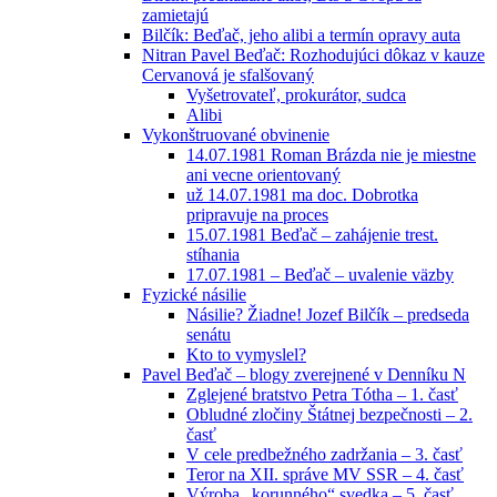
zamietajú
Bilčík: Beďač, jeho alibi a termín opravy auta
Nitran Pavel Beďač: Rozhodujúci dôkaz v kauze
Cervanová je sfalšovaný
Vyšetrovateľ, prokurátor, sudca
Alibi
Vykonštruované obvinenie
14.07.1981 Roman Brázda nie je miestne
ani vecne orientovaný
už 14.07.1981 ma doc. Dobrotka
pripravuje na proces
15.07.1981 Beďač – zahájenie trest.
stíhania
17.07.1981 – Beďač – uvalenie väzby
Fyzické násilie
Násilie? Žiadne! Jozef Bilčík – predseda
senátu
Kto to vymyslel?
Pavel Beďač – blogy zverejnené v Denníku N
Zglejené bratstvo Petra Tótha – 1. časť
Obludné zločiny Štátnej bezpečnosti – 2.
časť
V cele predbežného zadržania – 3. časť
Teror na XII. správe MV SSR – 4. časť
Výroba „korunného“ svedka – 5. časť