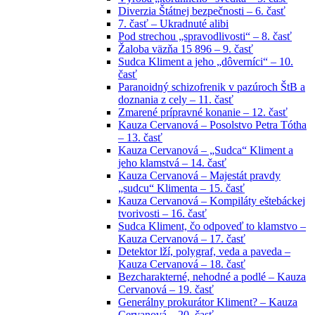
Diverzia Štátnej bezpečnosti – 6. časť
7. časť – Ukradnuté alibi
Pod strechou „spravodlivosti“ – 8. časť
Žaloba väzňa 15 896 – 9. časť
Sudca Kliment a jeho „dôverníci“ – 10.
časť
Paranoidný schizofrenik v pazúroch ŠtB a
doznania z cely – 11. časť
Zmarené prípravné konanie – 12. časť
Kauza Cervanová – Posolstvo Petra Tótha
– 13. časť
Kauza Cervanová – „Sudca“ Kliment a
jeho klamstvá – 14. časť
Kauza Cervanová – Majestát pravdy
„sudcu“ Klimenta – 15. časť
Kauza Cervanová – Kompiláty eštebáckej
tvorivosti – 16. časť
Sudca Kliment, čo odpoveď to klamstvo –
Kauza Cervanová – 17. časť
Detektor lží, polygraf, veda a paveda –
Kauza Cervanová – 18. časť
Bezcharakterné, nehodné a podlé – Kauza
Cervanová – 19. časť
Generálny prokurátor Kliment? – Kauza
Cervanová – 20. časť