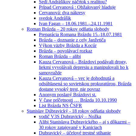
Sedí Andrášikov náčrtok s realitou?
Prípad Cervanová : Obžalovaný hladuje
Cervanová: dva nákresy
svedok Andrášik
Ivan Fagan – 18.06.1981.-.24.11.1981
Roman Brázda – 20 rokov odňatia slobody
Preparácia Romana Brázdu 15.-18.07.1981
Brázda – doznanie z cely Janžetiča
Výkon väzby Brázda a Kocúr
Brázda – povolávací rozkaz
Roman Brázda – alibi
Kauza Cervanová – Brázdovi podávali drogy,
liekmi vyvolávali depresiu a manipulovali ho k
samovražde
Kauza Cervanová – vec je dohodnutá a
odsúhlasená so sovietskou prokuratúrou, Brázda
dostane vysoký trest, nie povraz
Anonym poslaný Brázdovi st.
V čase príčetnosti … Brázda 10.10.1990
List Brázda NS ČSFR
Stanislav Dúbravický - 18 rokov odňatia slobody
vodič V3S Dubravický – Nožka
Alibi Stanislava Dubravického – aj s dôkazmi –
30 rokov zatajované v Kaniciach
Dubravický – účelové trestné stíhanie