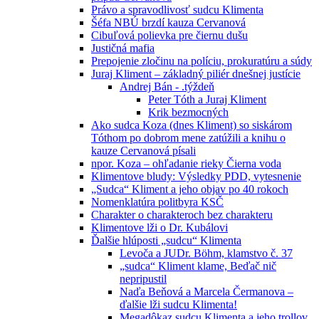
Právo a spravodlivosť sudcu Klimenta
Šéfa NBÚ brzdí kauza Cervanová
Cibuľová polievka pre čiernu dušu
Justičná mafia
Prepojenie zločinu na políciu, prokuratúru a súdy
Juraj Kliment – základný piliér dnešnej justície
Andrej Bán - .týždeň
Peter Tóth a Juraj Kliment
Krik bezmocných
Ako sudca Koza (dnes Kliment) so siskárom
Tóthom po dobrom mene zatúžili a knihu o
kauze Cervanová písali
npor. Koza – ohľadanie rieky Čierna voda
Klimentove bludy: Výsledky PDD, vytesnenie
„Sudca“ Kliment a jeho objav po 40 rokoch
Nomenklatúra politbyra KSČ
Charakter o charakteroch bez charakteru
Klimentove lži o Dr. Kubálovi
Ďalšie hlúposti „sudcu“ Klimenta
Levoča a JUDr. Böhm, klamstvo č. 37
„sudca“ Kliment klame, Beďač nič
nepripustil
Naďa Beňová a Marcela Čermanova –
ďalšie lži sudcu Klimenta!
Megadôkaz sudcu Klimenta a jeho trollov