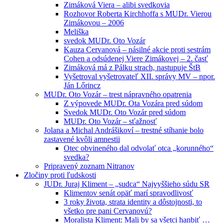
Zimáková Viera – alibi svedkovia
Rozhovor Roberta Kirchhoffa s MUDr. Vierou
Zimákovou – 2006
Meliška
svedok MUDr. Oto Vozár
Kauza Cervanová – násilné akcie proti sestrám
Cohen a odsúdenej Viere Zimákovej – 2. časť
Zimáková má z Pálku strach, nastupuje ŠtB
Vyšetroval vyšetrovateľ XII. správy MV – npor.
Ján Lőrincz
MUDr. Oto Vozár – trest nápravného opatrenia
Z výpovede MUDr. Ota Vozára pred súdom
Svedok MUDr. Oto Vozár pred súdom
MUDr. Oto Vozár – sťažnosť
Jolana a Michal Andrášikoví – trestné stíhanie bolo
zastavené kvôli amnestii
Otec obvineného dal odvolať otca „korunného“
svedka?
Pripravený zoznam Nitranov
Zločiny proti ľudskosti
JUDr. Juraj Kliment – „sudca“ Najvyššieho súdu SR
Klimentov senát opäť marí spravodlivosť
3 roky života, strata identity a dôstojnosti, to
všetko pre pani Cervanovú?
Moralista Kliment: Mali by sa všetci hanbiť …