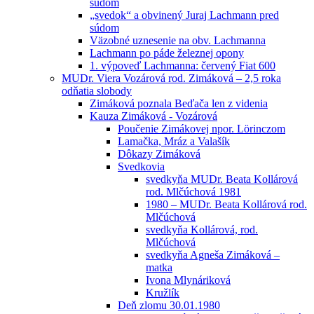
súdom
„svedok“ a obvinený Juraj Lachmann pred
súdom
Väzobné uznesenie na obv. Lachmanna
Lachmann po páde železnej opony
1. výpoveď Lachmanna: červený Fiat 600
MUDr. Viera Vozárová rod. Zimáková – 2,5 roka
odňatia slobody
Zimáková poznala Beďača len z videnia
Kauza Zimáková - Vozárová
Poučenie Zimákovej npor. Lörinczom
Lamačka, Mráz a Valašík
Dôkazy Zimáková
Svedkovia
svedkyňa MUDr. Beata Kollárová
rod. Mlčúchová 1981
1980 – MUDr. Beata Kollárová rod.
Mlčúchová
svedkyňa Kollárová, rod.
Mlčúchová
svedkyňa Agneša Zimáková –
matka
Ivona Mlynáriková
Kružlík
Deň zlomu 30.01.1980