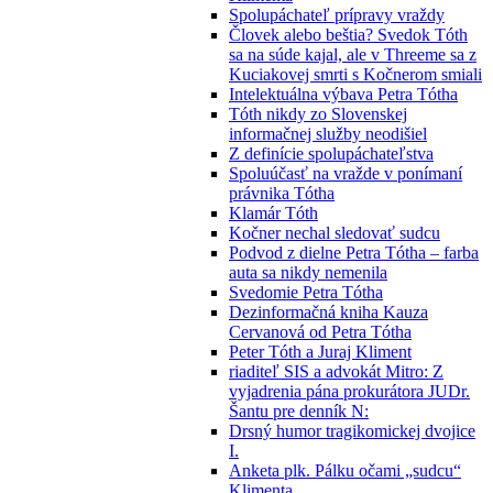
Spolupáchateľ prípravy vraždy
Človek alebo beštia? Svedok Tóth
sa na súde kajal, ale v Threeme sa z
Kuciakovej smrti s Kočnerom smiali
Intelektuálna výbava Petra Tótha
Tóth nikdy zo Slovenskej
informačnej služby neodišiel
Z definície spolupáchateľstva
Spoluúčasť na vražde v ponímaní
právnika Tótha
Klamár Tóth
Kočner nechal sledovať sudcu
Podvod z dielne Petra Tótha – farba
auta sa nikdy nemenila
Svedomie Petra Tótha
Dezinformačná kniha Kauza
Cervanová od Petra Tótha
Peter Tóth a Juraj Kliment
riaditeľ SIS a advokát Mitro: Z
vyjadrenia pána prokurátora JUDr.
Šantu pre denník N:
Drsný humor tragikomickej dvojice
I.
Anketa plk. Pálku očami „sudcu“
Klimenta