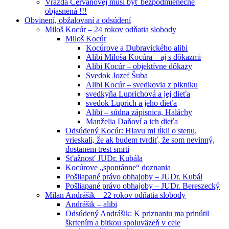
Vražda Cervanovej musí byť bezpodmienečne
objasnená !!!
Obvinení, obžalovaní a odsúdení
Miloš Kocúr – 24 rokov odňatia slobody
Miloš Kocúr
Kocúrove a Dubravického alibi
Alibi Miloša Kocúra – aj s dôkazmi
Alibi Kocúr – objektívne dôkazy
Svedok Jozef Šuba
Alibi Kocúr – svedkovia z pikniku
svedkyňa Luprichová a jej dieťa
svedok Luprich a jeho dieťa
Alibi – súdna zápisnica, Haláchy
Manželia Daňoví a ich dieťa
Odsúdený Kocúr: Hlavu mi tĺkli o stenu,
vrieskali, že ak budem tvrdiť, že som nevinný,
dostanem trest smrti
Sťažnosť JUDr. Kubála
Kocúrove „spontánne“ doznania
Pošliapané právo obhajoby – JUDr. Kubál
Pošliapané právo obhajoby – JUDr. Bereszecký
Milan Andrášik – 22 rokov odňatia slobody
Andrášik – alibi
Odsúdený Andrášik: K priznaniu ma prinútil
škrtením a bitkou spoluväzeň v cele