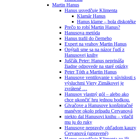
Martin Hanus
Hanus usvedčuje Klimenta
Klamár Hanus
Hanus klame – bola diskotéke
Prečo to robí Martin Hanus?
Hanusova metóda
Hanus trafil do čierneho
Expert na vrahov Martin Hanus
Opýtali sme sa na názor ľudí z
Hanusovej knihy
Juščák Peter: Hanus neprináša
žiadne odpovede na staré otázky
Peter Tóth a Martin Hanus
Hanusove ventilovanie v súvislosti s
výsluchmi Viery Zimákovej je
zvrátené …
Hanusov vlastný gól – alebo ako
chce ukončiť hru jednou bodkou.
Glvačove a Hanusove konšpiračné
manévre okolo prípadu Cervanová
niekto dal Hanusovi knihu – vtlačil
mu ju do ruky
Hanusove nepravdy ohľadom kauzy
Cervanová (upravené)
Hanus usvedčuje Klimenta zo lži