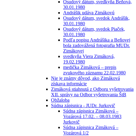
Osudový dátum, svedkyňa Beňová,
30.01.1980
Andrášik udáva Zimákovú
Osudový dátum, svedok Andrášik,
30.01.1980
Osudový dátum, svedok Piaček,
30.01.1980
Podľa popisu Andrášika a Beňovej
bola zadovážená fotografia MUDr.
Zimákovej
svedkyňa Viera Zimáková,
19.02.1980
medička Zimáková – prepis
zvukového záznamu 22.02.1980
Nie je známy dôvod, ako Zimáková
získava informácie
Zimáková stiahnutá z Odboru vyšetrovania
XII. správy na Odbor vyšetrovania ŠtB
Obžaloba
Súdna zápisnica - JUDr. Jurkovič
Súdna zápisnica Zimáková –
Vozárová 17.02. – 08.03.1983
Jurkovič
Súdna zápisnica Zimáková –
Vozárová 1/2