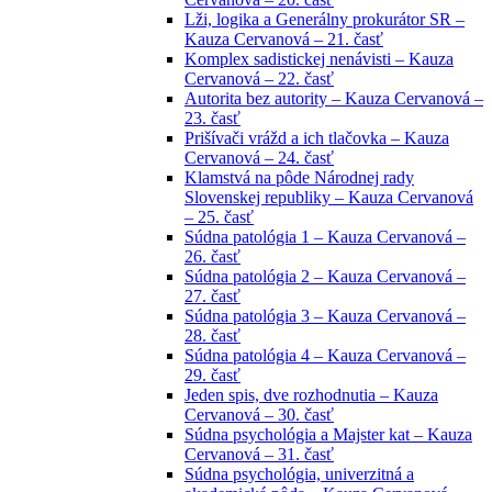
Lži, logika a Generálny prokurátor SR –
Kauza Cervanová – 21. časť
Komplex sadistickej nenávisti – Kauza
Cervanová – 22. časť
Autorita bez autority – Kauza Cervanová –
23. časť
Prišívači vrážd a ich tlačovka – Kauza
Cervanová – 24. časť
Klamstvá na pôde Národnej rady
Slovenskej republiky – Kauza Cervanová
– 25. časť
Súdna patológia 1 – Kauza Cervanová –
26. časť
Súdna patológia 2 – Kauza Cervanová –
27. časť
Súdna patológia 3 – Kauza Cervanová –
28. časť
Súdna patológia 4 – Kauza Cervanová –
29. časť
Jeden spis, dve rozhodnutia – Kauza
Cervanová – 30. časť
Súdna psychológia a Majster kat – Kauza
Cervanová – 31. časť
Súdna psychológia, univerzitná a