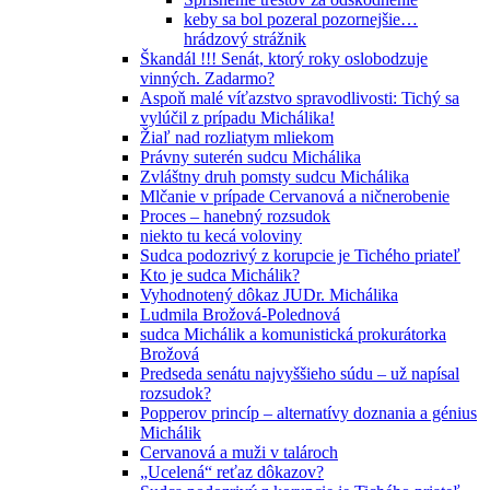
keby sa bol pozeral pozornejšie…
hrádzový strážnik
Škandál !!! Senát, ktorý roky oslobodzuje
vinných. Zadarmo?
Aspoň malé víťazstvo spravodlivosti: Tichý sa
vylúčil z prípadu Michálika!
Žiaľ nad rozliatym mliekom
Právny suterén sudcu Michálika
Zvláštny druh pomsty sudcu Michálika
Mlčanie v prípade Cervanová a ničnerobenie
Proces – hanebný rozsudok
niekto tu kecá voloviny
Sudca podozrivý z korupcie je Tichého priateľ
Kto je sudca Michálik?
Vyhodnotený dôkaz JUDr. Michálika
Ludmila Brožová-Polednová
sudca Michálik a komunistická prokurátorka
Brožová
Predseda senátu najvyššieho súdu – už napísal
rozsudok?
Popperov princíp – alternatívy doznania a génius
Michálik
Cervanová a muži v talároch
„Ucelená“ reťaz dôkazov?