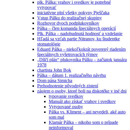
plk. Pálka: vrahov i svedkov je potrebné
vytypovať
iniciatívne plní všetky pokyny Pješčaka
Vstup Pálku do realizačnej skupiny
Rozhovor dvoch podplukovníkov
Pálka – člen komanda špeciálnych operácií
Plk. Pálka – nadobudnutá hodnosť a vzdelanie
Hľadá sa vzťah partie Nitranov, ku študentke
stomatológie
Eduard Pálka – niekoľkokrát poverený riadením
špeciálnych vyšetrovacích týmov
„Dílčí plán“ plukovníka Pálku – začiatok januára
1978
chartista John Bok
Pálka – dátum 1. realizačného návrhu
Dom pána Simicha
Prehodnotenie pôvodných zistení
záujem o osoby, ktoré boli na diskotéke v iné dni
typovanie svedkov
Manuál ako získať vrahov i svedkov
Vytypované osoby
Pálka vs. Kliment – ani nevedeli, aké auto
som mal
Klamár Pálka – nikoho som o prípade
neinformoval