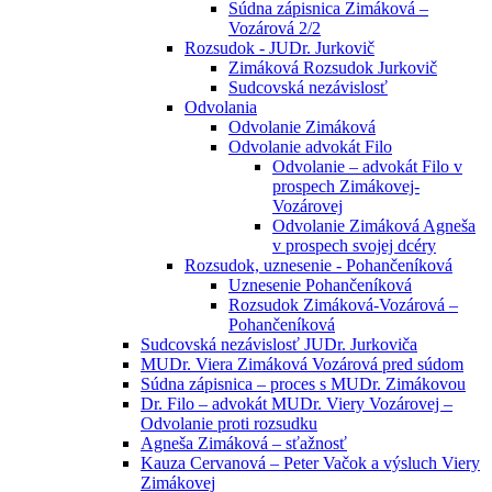
Súdna zápisnica Zimáková –
Vozárová 2/2
Rozsudok - JUDr. Jurkovič
Zimáková Rozsudok Jurkovič
Sudcovská nezávislosť
Odvolania
Odvolanie Zimáková
Odvolanie advokát Filo
Odvolanie – advokát Filo v
prospech Zimákovej-
Vozárovej
Odvolanie Zimáková Agneša
v prospech svojej dcéry
Rozsudok, uznesenie - Pohančeníková
Uznesenie Pohančeníková
Rozsudok Zimáková-Vozárová –
Pohančeníková
Sudcovská nezávislosť JUDr. Jurkoviča
MUDr. Viera Zimáková Vozárová pred súdom
Súdna zápisnica – proces s MUDr. Zimákovou
Dr. Filo – advokát MUDr. Viery Vozárovej –
Odvolanie proti rozsudku
Agneša Zimáková – sťažnosť
Kauza Cervanová – Peter Vačok a výsluch Viery
Zimákovej