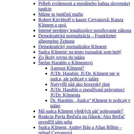
Príbeh zvrátenosti a morálneho bahna slovenskej
justície
Máme tu justičnú mafiu
Robert Kirchhoff o kauze Cervanová: Kauza
Kliment a spol.
Interné predpisy legalizujúce porušovanie zákona
Demokratická normalizácia – Frankfurter
allgemeine Zeitung
Demokratický normalizátor Kliment
Sudca Kliment: na tento rozsudok som hrdý
Zo školy rovno do talára
Štefan Harabín o Klimentovi
Agresor Kliment?
JUDr. Harabín: JUDr. Kliment nie je
sudca, ale policajt v taláre
Najvyšší súd ako boxerský ring
JUDr. Harabín o zneužívaní právomoci
JUDr. Klimenta
Dr. Harabín: „Sudca“ Kliment je policajt v
taláre
Má sudca Kliment všetkých päť pohromade?
Reakcia Pavla Beďača na článok: Ako Beďač
usvedčil sám seba
Sudca Kliment, Andrej Bán a Allan Bőhm –
prípad Cervanová