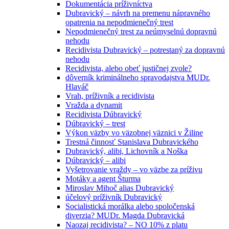
Dokumentácia príživníctva
Dubravický – návrh na premenu nápravného
opatrenia na nepodmienečný trest
Nepodmienečný trest za neúmyselnú dopravnú
nehodu
Recidivista Dubravický – potrestaný za dopravnú
nehodu
Recidivista, alebo obeť justičnej zvole?
dôverník kriminálneho spravodajstva MUDr.
Hlaváč
Vrah, príživník a recidivista
Vražda a dynamit
Recidivista Dúbravický
Dúbravický – trest
Výkon väzby vo väzobnej väznici v Žiline
Trestná činnosť Stanislava Dubravického
Dubravický, alibi, Lichovník a Noška
Dúbravický – alibi
Vyšetrovanie vraždy – vo väzbe za príživu
Motáky a agent Šturma
Miroslav Mihoč alias Dubravický
účelový príživník Dubravický
Socialistická morálka alebo spoločenská
diverzia? MUDr. Magda Dubravická
Naozaj recidivista? – NO 10% z platu