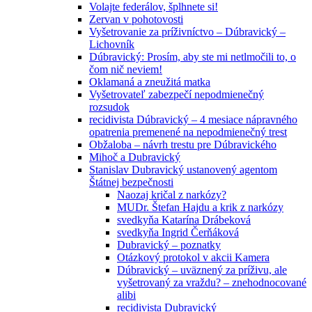
Volajte federálov, šplhnete si!
Zervan v pohotovosti
Vyšetrovanie za príživníctvo – Dúbravický –
Lichovník
Dúbravický: Prosím, aby ste mi netlmočili to, o
čom nič neviem!
Oklamaná a zneužitá matka
Vyšetrovateľ zabezpečí nepodmienečný
rozsudok
recidivista Dúbravický – 4 mesiace nápravného
opatrenia premenené na nepodmienečný trest
Obžaloba – návrh trestu pre Dúbravického
Mihoč a Dubravický
Stanislav Dubravický ustanovený agentom
Štátnej bezpečnosti
Naozaj kričal z narkózy?
MUDr. Štefan Hajdu a krik z narkózy
svedkyňa Katarína Drábeková
svedkyňa Ingrid Čerňáková
Dubravický – poznatky
Otázkový protokol v akcii Kamera
Dúbravický – uväznený za príživu, ale
vyšetrovaný za vraždu? – znehodnocované
alibi
recidivista Dubravický