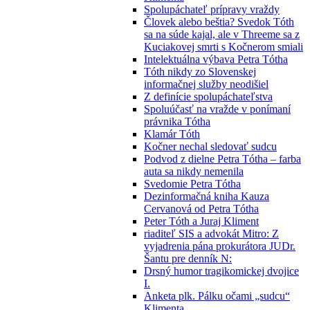
Spolupáchateľ prípravy vraždy
Človek alebo beštia? Svedok Tóth
sa na súde kajal, ale v Threeme sa z
Kuciakovej smrti s Kočnerom smiali
Intelektuálna výbava Petra Tótha
Tóth nikdy zo Slovenskej
informačnej služby neodišiel
Z definície spolupáchateľstva
Spoluúčasť na vražde v ponímaní
právnika Tótha
Klamár Tóth
Kočner nechal sledovať sudcu
Podvod z dielne Petra Tótha – farba
auta sa nikdy nemenila
Svedomie Petra Tótha
Dezinformačná kniha Kauza
Cervanová od Petra Tótha
Peter Tóth a Juraj Kliment
riaditeľ SIS a advokát Mitro: Z
vyjadrenia pána prokurátora JUDr.
Šantu pre denník N:
Drsný humor tragikomickej dvojice
I.
Anketa plk. Pálku očami „sudcu“
Klimenta