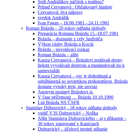
Sedí Andrášikov náčrtok s realitou?
Prípad Cervanová : Obžalovaný hladuje
Cervanová: dva nákresy
svedok Andrášik
Ivan Fagan – 18.06.1981.-.24.11.1981
Roman Brázda – 20 rokov odňatia slobody
Preparácia Romana Brázdu 15.-18.07.1981
Brázda – doznanie z cely Janžetiča
Výkon väzby Brázda a Kocúr
Brázda – povolávací rozkaz
Roman Brázda – alibi
Kauza Cervanová – Brázdovi podávali drogy,
liekmi vyvolávali depresiu a manipulovali ho k
samovražde
Kauza Cervanová – vec je dohodnutá a
odsúhlasená so sovietskou prokuratúrou, Brázda
dostane vysoký trest, nie povraz
Anonym poslaný Brázdovi st.
V čase príčetnosti … Brázda 10.10.1990
List Brázda NS ČSFR
Stanislav Dúbravický - 18 rokov odňatia slobody
vodič V3S Dubravický – Nožka
Alibi Stanislava Dubravického – aj s dôkazmi –
30 rokov zatajované v Kaniciach
Dubravický – účelové trestné stíhanie