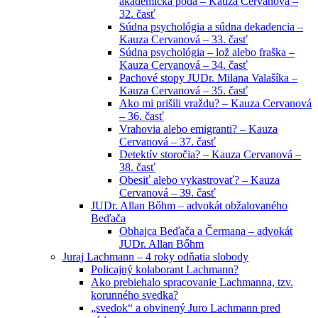
akademická pôda – Kauza Cervanová –
32. časť
Súdna psychológia a súdna dekadencia –
Kauza Cervanová – 33. časť
Súdna psychológia – lož alebo fraška –
Kauza Cervanová – 34. časť
Pachové stopy JUDr. Milana Valašíka –
Kauza Cervanová – 35. časť
Ako mi prišili vraždu? – Kauza Cervanová
– 36. časť
Vrahovia alebo emigranti? – Kauza
Cervanová – 37. časť
Detektív storočia? – Kauza Cervanová –
38. časť
Obesiť alebo vykastrovať? – Kauza
Cervanová – 39. časť
JUDr. Allan Bőhm – advokát obžalovaného
Beďača
Obhajca Beďača a Čermana – advokát
JUDr. Allan Bőhm
Juraj Lachmann – 4 roky odňatia slobody
Policajný kolaborant Lachmann?
Ako prebiehalo spracovanie Lachmanna, tzv.
korunného svedka?
„svedok“ a obvinený Juro Lachmann pred