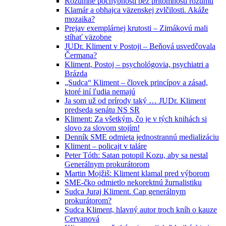
Rozumné pochybnosti bez prítomnosti rozumu
Klamár a obhajca väzenskej zvlčilosti. Akáže
mozaika?
Prejav exemplárnej krutosti – Zimákovú mali
stíhať väzobne
JUDr. Kliment v Postoji – Beňová usvedčovala
Čermana?
Kliment, Postoj – psychológovia, psychiatri a
Brázda
„Sudca“ Kliment – človek princípov a zásad,
ktoré iní ľudia nemajú
Ja som už od prírody taký … JUDr. Kliment
predseda senátu NS SR
Kliment: Za všetkým, čo je v tých knihách si
slovo za slovom stojím!
Denník SME odmieta jednostrannú medializáciu
Kliment – policajt v taláre
Peter Tóth: Satan potopil Kozu, aby sa nestal
Generálnym prokurátorom
Martin Mojžiš: Kliment klamal pred výborom
SME-čko odmietlo nekorektnú žurnalistiku
Sudca Juraj Kliment. Cap generálnym
prokurátorom?
Sudca Kliment, hlavný autor troch kníh o kauze
Cervanová