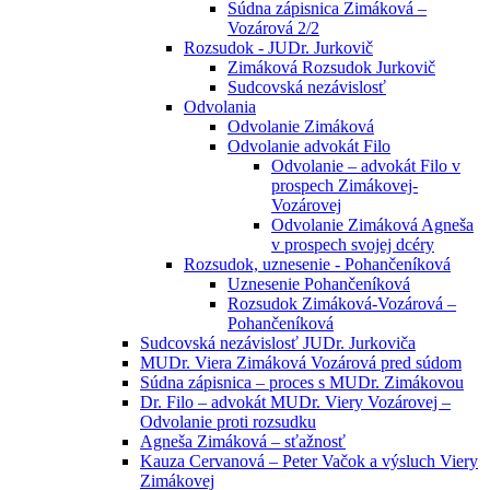
Súdna zápisnica Zimáková –
Vozárová 2/2
Rozsudok - JUDr. Jurkovič
Zimáková Rozsudok Jurkovič
Sudcovská nezávislosť
Odvolania
Odvolanie Zimáková
Odvolanie advokát Filo
Odvolanie – advokát Filo v
prospech Zimákovej-
Vozárovej
Odvolanie Zimáková Agneša
v prospech svojej dcéry
Rozsudok, uznesenie - Pohančeníková
Uznesenie Pohančeníková
Rozsudok Zimáková-Vozárová –
Pohančeníková
Sudcovská nezávislosť JUDr. Jurkoviča
MUDr. Viera Zimáková Vozárová pred súdom
Súdna zápisnica – proces s MUDr. Zimákovou
Dr. Filo – advokát MUDr. Viery Vozárovej –
Odvolanie proti rozsudku
Agneša Zimáková – sťažnosť
Kauza Cervanová – Peter Vačok a výsluch Viery
Zimákovej