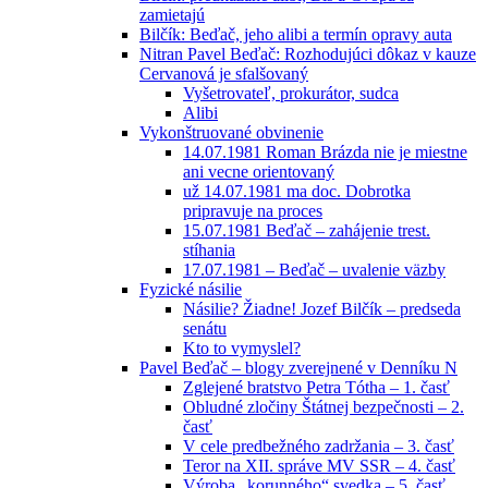
zamietajú
Bilčík: Beďač, jeho alibi a termín opravy auta
Nitran Pavel Beďač: Rozhodujúci dôkaz v kauze
Cervanová je sfalšovaný
Vyšetrovateľ, prokurátor, sudca
Alibi
Vykonštruované obvinenie
14.07.1981 Roman Brázda nie je miestne
ani vecne orientovaný
už 14.07.1981 ma doc. Dobrotka
pripravuje na proces
15.07.1981 Beďač – zahájenie trest.
stíhania
17.07.1981 – Beďač – uvalenie väzby
Fyzické násilie
Násilie? Žiadne! Jozef Bilčík – predseda
senátu
Kto to vymyslel?
Pavel Beďač – blogy zverejnené v Denníku N
Zglejené bratstvo Petra Tótha – 1. časť
Obludné zločiny Štátnej bezpečnosti – 2.
časť
V cele predbežného zadržania – 3. časť
Teror na XII. správe MV SSR – 4. časť
Výroba „korunného“ svedka – 5. časť