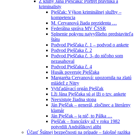
Z knihy Jána Pješčaka: Portrét právníka a
kriminalisty
Pješčak: Výkon kriminálnej služby –
kompetencia
M. Cervanová žiada prezidenta …
Federálna správa MV ČSSR
Splnenie pokynu najvyššieho predstaviteľa
štátu
Podvod Pješčaka č. 1 – podvod o ankete
Podvod Pješčaka č. 2
Podvod Pješčaka č. 3- do ničoho som
nezasahoval
Podvod Pješčaka č. 4
Husák poveruje Pješčaka
Margaréta Cervanová: upozornila na zlatú
mládež z Nitry
Vyhľadávací orgán Pješčak
Lži Jána Pješčaka sú aj lži o tzv. ankete
Neexistuje žiadna stopa
Ján Pješčak – generál, zločinec a literárny
klamár
Ján Pješčak – ja nič, to Pálka …
Pješčak – francúzky už v roku 1982
potvrdili Andrášikovi alibi
Účasť Štátnej bezpečnosti na prípade – falošné razítka