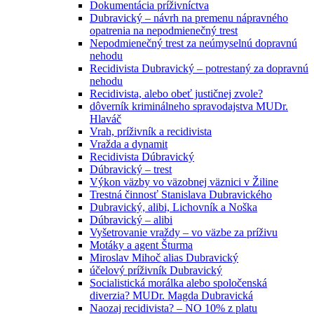
Dokumentácia príživníctva
Dubravický – návrh na premenu nápravného
opatrenia na nepodmienečný trest
Nepodmienečný trest za neúmyselnú dopravnú
nehodu
Recidivista Dubravický – potrestaný za dopravnú
nehodu
Recidivista, alebo obeť justičnej zvole?
dôverník kriminálneho spravodajstva MUDr.
Hlaváč
Vrah, príživník a recidivista
Vražda a dynamit
Recidivista Dúbravický
Dúbravický – trest
Výkon väzby vo väzobnej väznici v Žiline
Trestná činnosť Stanislava Dubravického
Dubravický, alibi, Lichovník a Noška
Dúbravický – alibi
Vyšetrovanie vraždy – vo väzbe za príživu
Motáky a agent Šturma
Miroslav Mihoč alias Dubravický
účelový príživník Dubravický
Socialistická morálka alebo spoločenská
diverzia? MUDr. Magda Dubravická
Naozaj recidivista? – NO 10% z platu