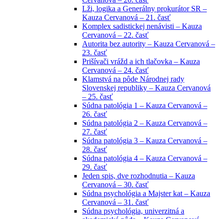
Lži, logika a Generálny prokurátor SR –
Kauza Cervanová – 21. časť
Komplex sadistickej nenávisti – Kauza
Cervanová – 22. časť
Autorita bez autority – Kauza Cervanová –
23. časť
Prišívači vrážd a ich tlačovka – Kauza
Cervanová – 24. časť
Klamstvá na pôde Národnej rady
Slovenskej republiky – Kauza Cervanová
– 25. časť
Súdna patológia 1 – Kauza Cervanová –
26. časť
Súdna patológia 2 – Kauza Cervanová –
27. časť
Súdna patológia 3 – Kauza Cervanová –
28. časť
Súdna patológia 4 – Kauza Cervanová –
29. časť
Jeden spis, dve rozhodnutia – Kauza
Cervanová – 30. časť
Súdna psychológia a Majster kat – Kauza
Cervanová – 31. časť
Súdna psychológia, univerzitná a