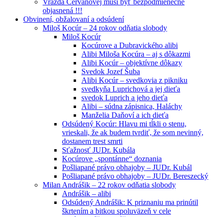
Vražda Cervanovej musí byť bezpodmienečne
objasnená !!!
Obvinení, obžalovaní a odsúdení
Miloš Kocúr – 24 rokov odňatia slobody
Miloš Kocúr
Kocúrove a Dubravického alibi
Alibi Miloša Kocúra – aj s dôkazmi
Alibi Kocúr – objektívne dôkazy
Svedok Jozef Šuba
Alibi Kocúr – svedkovia z pikniku
svedkyňa Luprichová a jej dieťa
svedok Luprich a jeho dieťa
Alibi – súdna zápisnica, Haláchy
Manželia Daňoví a ich dieťa
Odsúdený Kocúr: Hlavu mi tĺkli o stenu,
vrieskali, že ak budem tvrdiť, že som nevinný,
dostanem trest smrti
Sťažnosť JUDr. Kubála
Kocúrove „spontánne“ doznania
Pošliapané právo obhajoby – JUDr. Kubál
Pošliapané právo obhajoby – JUDr. Bereszecký
Milan Andrášik – 22 rokov odňatia slobody
Andrášik – alibi
Odsúdený Andrášik: K priznaniu ma prinútil
škrtením a bitkou spoluväzeň v cele