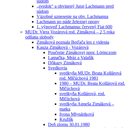
súdom
„svedok“ a obvinený Juraj Lachmann pred
súdom
Väzobné uznesenie na obv. Lachmanna
Lachmann po páde železnej opony
1. výpoveď Lachmanna: červený Fiat 600
MUDr. Viera Vozárová rod. Zimáková – 2,5 roka
odňatia slobody
Zimáková poznala Beďača len z videnia
Kauza Zimáková - Vozárová
Poučenie Zimákovej npor. Lörinczom
Lamačka, Mráz a Valašík
Dôkazy Zimáková
Svedkovia
svedkyňa MUDr. Beata Kollárová
rod. Mlčúchová 1981
1980 – MUDr. Beata Kollárová rod.
Mlčúchová
svedkyňa Kollárová, rod.
Mlčúchová
svedkyňa Agneša Zimáková –
matka
Ivona Mlynáriková
Kružlík
Deň zlomu 30.01.1980