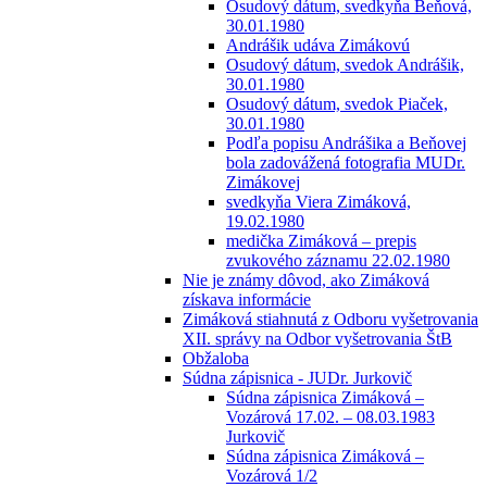
Osudový dátum, svedkyňa Beňová,
30.01.1980
Andrášik udáva Zimákovú
Osudový dátum, svedok Andrášik,
30.01.1980
Osudový dátum, svedok Piaček,
30.01.1980
Podľa popisu Andrášika a Beňovej
bola zadovážená fotografia MUDr.
Zimákovej
svedkyňa Viera Zimáková,
19.02.1980
medička Zimáková – prepis
zvukového záznamu 22.02.1980
Nie je známy dôvod, ako Zimáková
získava informácie
Zimáková stiahnutá z Odboru vyšetrovania
XII. správy na Odbor vyšetrovania ŠtB
Obžaloba
Súdna zápisnica - JUDr. Jurkovič
Súdna zápisnica Zimáková –
Vozárová 17.02. – 08.03.1983
Jurkovič
Súdna zápisnica Zimáková –
Vozárová 1/2