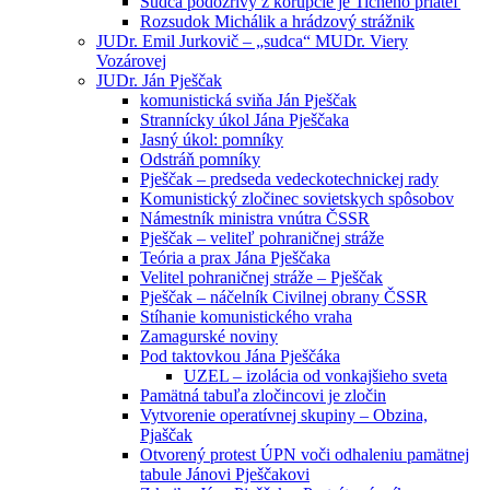
Sudca podozrivý z korupcie je Tichého priateľ
Rozsudok Michálik a hrádzový strážnik
JUDr. Emil Jurkovič – „sudca“ MUDr. Viery
Vozárovej
JUDr. Ján Pješčak
komunistická sviňa Ján Pješčak
Strannícky úkol Jána Pješčaka
Jasný úkol: pomníky
Odstráň pomníky
Pješčak – predseda vedeckotechnickej rady
Komunistický zločinec sovietskych spôsobov
Námestník ministra vnútra ČSSR
Pješčak – veliteľ pohraničnej stráže
Teória a prax Jána Pješčaka
Velitel pohraničnej stráže – Pješčak
Pješčak – náčelník Civilnej obrany ČSSR
Stíhanie komunistického vraha
Zamagurské noviny
Pod taktovkou Jána Pješčáka
UZEL – izolácia od vonkajšieho sveta
Pamätná tabuľa zločincovi je zločin
Vytvorenie operatívnej skupiny – Obzina,
Pjaščak
Otvorený protest ÚPN voči odhaleniu pamätnej
tabule Jánovi Pješčakovi