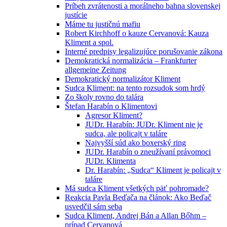
Príbeh zvrátenosti a morálneho bahna slovenskej
justície
Máme tu justičnú mafiu
Robert Kirchhoff o kauze Cervanová: Kauza
Kliment a spol.
Interné predpisy legalizujúce porušovanie zákona
Demokratická normalizácia – Frankfurter
allgemeine Zeitung
Demokratický normalizátor Kliment
Sudca Kliment: na tento rozsudok som hrdý
Zo školy rovno do talára
Štefan Harabín o Klimentovi
Agresor Kliment?
JUDr. Harabín: JUDr. Kliment nie je
sudca, ale policajt v taláre
Najvyšší súd ako boxerský ring
JUDr. Harabín o zneužívaní právomoci
JUDr. Klimenta
Dr. Harabín: „Sudca“ Kliment je policajt v
taláre
Má sudca Kliment všetkých päť pohromade?
Reakcia Pavla Beďača na článok: Ako Beďač
usvedčil sám seba
Sudca Kliment, Andrej Bán a Allan Bőhm –
prípad Cervanová