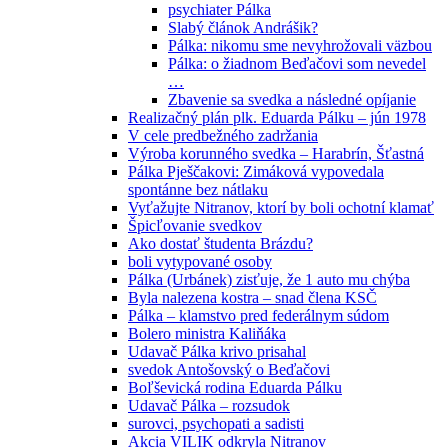
psychiater Pálka
Slabý článok Andrášik?
Pálka: nikomu sme nevyhrožovali väzbou
Pálka: o žiadnom Beďačovi som nevedel
…
Zbavenie sa svedka a následné opíjanie
Realizačný plán plk. Eduarda Pálku – jún 1978
V cele predbežného zadržania
Výroba korunného svedka – Harabrín, Šťastná
Pálka Pješčakovi: Zimáková vypovedala
spontánne bez nátlaku
Vyťažujte Nitranov, ktorí by boli ochotní klamať
Špicľovanie svedkov
Ako dostať študenta Brázdu?
boli vytypované osoby
Pálka (Urbánek) zisťuje, že 1 auto mu chýba
Byla nalezena kostra – snad člena KSČ
Pálka – klamstvo pred federálnym súdom
Bolero ministra Kaliňáka
Udavač Pálka krivo prisahal
svedok Antošovský o Beďačovi
Boľševická rodina Eduarda Pálku
Udavač Pálka – rozsudok
surovci, psychopati a sadisti
Akcia VILIK odkryla Nitranov