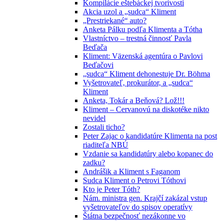
Kompilácie eštebáckej tvorivosti
Akcia uzol a „sudca“ Kliment
„Prestriekané“ auto?
Anketa Pálku podľa Klimenta a Tótha
Vlastníctvo – trestná činnosť Pavla
Beďača
Kliment: Väzenská agentúra o Pavlovi
Beďačovi
„sudca“ Kliment dehonestuje Dr. Böhma
Vyšetrovateľ, prokurátor, a „sudca“
Kliment
Anketa, Tokár a Beňová? Lož!!!
Kliment – Cervanovú na diskotéke nikto
nevidel
Zostali ticho?
Peter Zajac o kandidatúre Klimenta na post
riaditeľa NBÚ
Vzdanie sa kandidatúry alebo kopanec do
zadku?
Andrášik a Kliment s Faganom
Sudca Kliment o Petrovi Tóthovi
Kto je Peter Tóth?
Nám. ministra gen. Krajčí zakázal vstup
vyšetrovateľov do spisov operatívy
Štátna bezpečnosť nezákonne vo