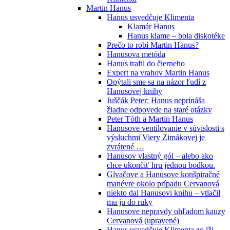
Martin Hanus
Hanus usvedčuje Klimenta
Klamár Hanus
Hanus klame – bola diskotéke
Prečo to robí Martin Hanus?
Hanusova metóda
Hanus trafil do čierneho
Expert na vrahov Martin Hanus
Opýtali sme sa na názor ľudí z
Hanusovej knihy
Juščák Peter: Hanus neprináša
žiadne odpovede na staré otázky
Peter Tóth a Martin Hanus
Hanusove ventilovanie v súvislosti s
výsluchmi Viery Zimákovej je
zvrátené …
Hanusov vlastný gól – alebo ako
chce ukončiť hru jednou bodkou.
Glvačove a Hanusove konšpiračné
manévre okolo prípadu Cervanová
niekto dal Hanusovi knihu – vtlačil
mu ju do ruky
Hanusove nepravdy ohľadom kauzy
Cervanová (upravené)
Hanus usvedčuje Klimenta zo lži