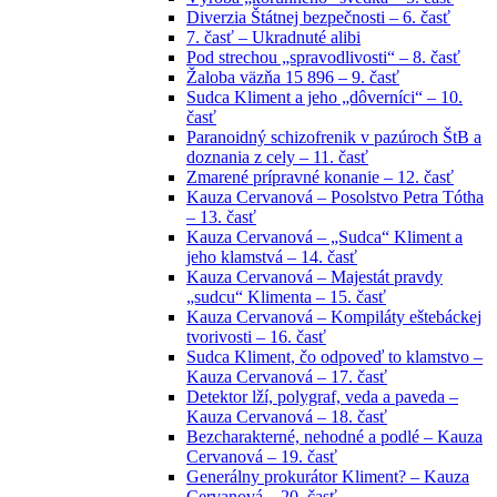
Diverzia Štátnej bezpečnosti – 6. časť
7. časť – Ukradnuté alibi
Pod strechou „spravodlivosti“ – 8. časť
Žaloba väzňa 15 896 – 9. časť
Sudca Kliment a jeho „dôverníci“ – 10.
časť
Paranoidný schizofrenik v pazúroch ŠtB a
doznania z cely – 11. časť
Zmarené prípravné konanie – 12. časť
Kauza Cervanová – Posolstvo Petra Tótha
– 13. časť
Kauza Cervanová – „Sudca“ Kliment a
jeho klamstvá – 14. časť
Kauza Cervanová – Majestát pravdy
„sudcu“ Klimenta – 15. časť
Kauza Cervanová – Kompiláty eštebáckej
tvorivosti – 16. časť
Sudca Kliment, čo odpoveď to klamstvo –
Kauza Cervanová – 17. časť
Detektor lží, polygraf, veda a paveda –
Kauza Cervanová – 18. časť
Bezcharakterné, nehodné a podlé – Kauza
Cervanová – 19. časť
Generálny prokurátor Kliment? – Kauza
Cervanová – 20. časť