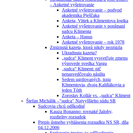
– Anketné vyšetrovanie
Anketné vyšetrovanie – podvod
akademika Pješčaka
Anketa, Vittek a Klimentova logika
Anketné vyšetrovanie v ponímaní
sudcu Klimenta
Anketa – Hanus
Anketné vyšetrovanie – rok 1978
Zmiznutá kazeta, ktorá nikdy nezmizla
Ukradnuta kazeta?
„sudca“ Kliment vysvetľuje zmenu
výpovede svedka Vargu
„sudca“ Kliment: nič
nenasvedčovalo násiliu
Sedem ugrilovaných, traja
Klimentovia, dvaja Kaliňákovia a
jeden Tóth
Zoroslav Kollár vs. „sudca“ Kliment
Štefan Michálik –"sudca" Najvyššieho súdu SR
Sudcovia chcú odškodné
Kauza Bonanno: rovnaké žaloby,
rozdielny rozsudok
Prepis ústneho vyhlásenia rozsudku NS SR, dňa
04.12.2006
Sprísnenie trestov za odškodnenie