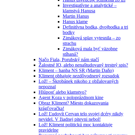
Investigatívne a analytické –
klamstvá Hanusa
Martin Hanus
Hanus klame
Definitívna bodka, dvojbodka a tri
bodky
Zimáková splav vytesnila – zo
strachu
Zimáková mala byť väzobne
stíhaná?
Načo Fiala, Porubský nám stačí
Žalostné IQ, alebo nenaštudovaný trestný spis?
Kliment – hanba NS SR (Martin Daňo)
Kliment obhajuje nezdôvodnený rozsudok
Lož! – Škrobánek nikoho z obžalovaných
nepoznal
Hlúposť alebo klamstvo?
Agent Koza v poloprázdnom kine
Obraz Kliment? Miesto dokazovania
krágľovačka!
Lož! Ľudovít Cervan telo svojej dcéry nikdy
nevidel. V žiadnej pitevni nebol!
Lož! Kliment politickú moc kontaktuje
pravidelne