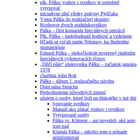
plk. Pálka: vrahov i svedkov je potrebné
vytypovať
iniciatívne plní všetky pokyny Pješčaka
Vstup Pálku do realizačnej skupiny
Rozhovor dvoch podplukovníkov
Pálka – člen komanda špeciálnych operácií
Plk. Pálka – nadobudnutá hodnosť a vzdelanie
Hľadá sa vzťah partie Nitranov, ku študentke
stomatológie
Eduard Pálka – niekoľkokrát poverený riadením
špeciálnych vyšetrovacích týmov
„Dílčí plán“ plukovníka Pálku – začiatok januára
1978
chartista John Bok
Pálka – dátum 1. realizačného návrhu
Dom pána Simicha
Prehodnotenie pôvodných zistení
záujem o osoby, ktoré boli na diskotéke v iné dni
typovanie svedkov
Manuál ako získať vrahov i svedkov
Vytypované osoby
Pálka vs. Kliment – ani nevedeli, aké auto
som mal
Klamár Pálka – nikoho som o prípade
neinformoval