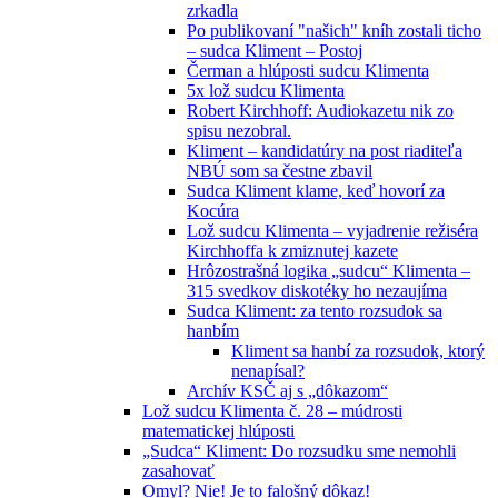
zrkadla
Po publikovaní "našich" kníh zostali ticho
– sudca Kliment – Postoj
Čerman a hlúposti sudcu Klimenta
5x lož sudcu Klimenta
Robert Kirchhoff: Audiokazetu nik zo
spisu nezobral.
Kliment – kandidatúry na post riaditeľa
NBÚ som sa čestne zbavil
Sudca Kliment klame, keď hovorí za
Kocúra
Lož sudcu Klimenta – vyjadrenie režiséra
Kirchhoffa k zmiznutej kazete
Hrôzostrašná logika „sudcu“ Klimenta –
315 svedkov diskotéky ho nezaujíma
Sudca Kliment: za tento rozsudok sa
hanbím
Kliment sa hanbí za rozsudok, ktorý
nenapísal?
Archív KSČ aj s „dôkazom“
Lož sudcu Klimenta č. 28 – múdrosti
matematickej hlúposti
„Sudca“ Kliment: Do rozsudku sme nemohli
zasahovať
Omyl? Nie! Je to falošný dôkaz!