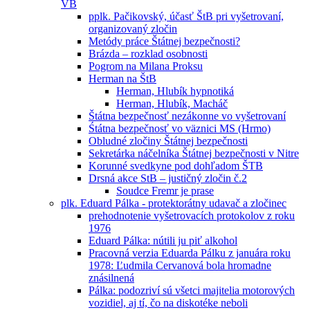
VB
pplk. Pačikovský, účasť ŠtB pri vyšetrovaní,
organizovaný zločin
Metódy práce Štátnej bezpečnosti?
Brázda – rozklad osobnosti
Pogrom na Milana Proksu
Herman na ŠtB
Herman, Hlubík hypnotiká
Herman, Hlubík, Macháč
Štátna bezpečnosť nezákonne vo vyšetrovaní
Śtátna bezpečnosť vo väznici MS (Hrmo)
Obludné zločiny Štátnej bezpečnosti
Sekretárka náčelníka Štátnej bezpečnosti v Nitre
Korunné svedkyne pod dohľadom ŠTB
Drsná akce StB – justičný zločin č.2
Soudce Fremr je prase
plk. Eduard Pálka - protektorátny udavač a zločinec
prehodnotenie vyšetrovacích protokolov z roku
1976
Eduard Pálka: nútili ju piť alkohol
Pracovná verzia Eduarda Pálku z januára roku
1978: Ľudmila Cervanová bola hromadne
znásilnená
Pálka: podozriví sú všetci majitelia motorových
vozidiel, aj tí, čo na diskotéke neboli