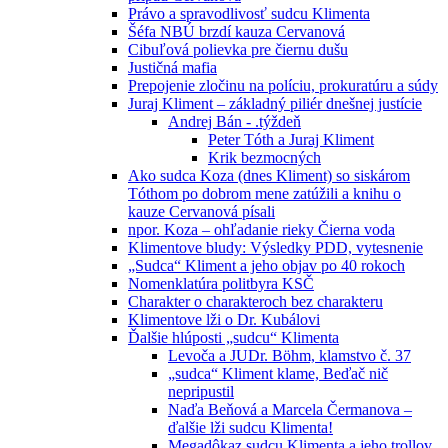
Právo a spravodlivosť sudcu Klimenta
Šéfa NBÚ brzdí kauza Cervanová
Cibuľová polievka pre čiernu dušu
Justičná mafia
Prepojenie zločinu na políciu, prokuratúru a súdy
Juraj Kliment – základný piliér dnešnej justície
Andrej Bán - .týždeň
Peter Tóth a Juraj Kliment
Krik bezmocných
Ako sudca Koza (dnes Kliment) so siskárom
Tóthom po dobrom mene zatúžili a knihu o
kauze Cervanová písali
npor. Koza – ohľadanie rieky Čierna voda
Klimentove bludy: Výsledky PDD, vytesnenie
„Sudca“ Kliment a jeho objav po 40 rokoch
Nomenklatúra politbyra KSČ
Charakter o charakteroch bez charakteru
Klimentove lži o Dr. Kubálovi
Ďalšie hlúposti „sudcu“ Klimenta
Levoča a JUDr. Böhm, klamstvo č. 37
„sudca“ Kliment klame, Beďač nič
nepripustil
Naďa Beňová a Marcela Čermanova –
ďalšie lži sudcu Klimenta!
Megadôkaz sudcu Klimenta a jeho trollov