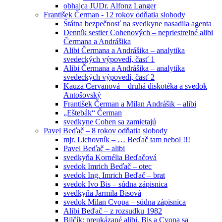
obhajca JUDr. Alfonz Langer
František Čerman - 12 rokov odňatia slobody
Štátna bezpečnosť na svedkyne nasadila agenta
Denník sestier Cohenových – nepriestrelné alibi
Čermana a Andrášika
Alibi Čermana a Andrášika – analytika
svedeckých výpovedí, časť 1
Alibi Čermana a Andrášika – analytika
svedeckých výpovedí, časť 2
Kauza Cervanová – druhá diskotéka a svedok
Antošovský
František Čerman a Milan Andrášik – alibi
„Eštebák“ Čerman
svedkyne Cohen sa zamietajú
Pavel Beďač – 8 rokov odňatia slobody
mjr. Lichovník – … Beďač tam nebol !!!
Pavel Beďač – alibi
svedkyňa Kornélia Beďačová
svedok Imrich Beďač – otec
svedok Ing. Imrich Beďač – brat
svedok Ivo Bis – súdna zápisnica
svedkyňa Jarmila Bisová
svedok Milan Cvopa – súdna zápisnica
Alibi Beďač – z rozsudku 1982
Bilčík: preukázané alibi, Bis a Cvopa sa