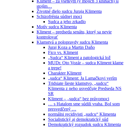
Kliment – za všetkým (v mojich 3 knihách) si
stojím…
Životné dielo sudcu Juraja Klimenta
Schizofrénia súdnej moci
Sudca a jeho zrkadlo
Motív sudcu Klimenta
Kliment – predseda senátu, ktorý sa nevie
kontrolovať
Klamstvá a polopravdy sudcu Klimenta
Juraj Koza a Martin Daňo
Fico vs. Kliment
„Sudca“ Kliment a patologická lož
MUDr. Oto Vozár – sudca Kliment klame
a trepe!
Charakter Kliment
„sudca“ Kliment: Ja Lamačkovi verím
Tridsiate šieste klamstvo, „sudcu“
Klimenta z neho usvedčuje Predseda NS
SR
Kliment – „sudca“ bez právomoci
… s Hatalom sme súdili vraha. Bol som
presvedčený …
normálni recidivisti „sudcu“ Klimenta
Socialistický aj demokratický súd
Demokratický rozsudok sudcu Klimenta