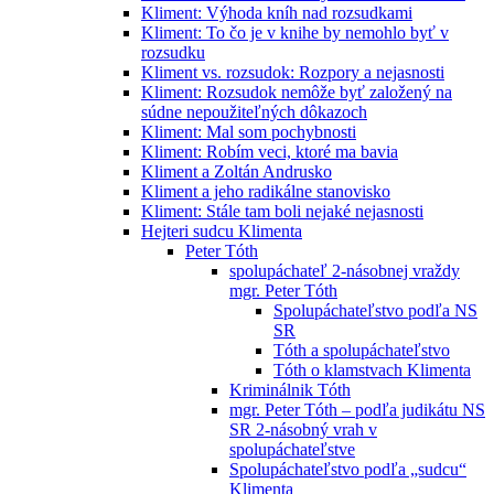
Kliment: Výhoda kníh nad rozsudkami
Kliment: To čo je v knihe by nemohlo byť v
rozsudku
Kliment vs. rozsudok: Rozpory a nejasnosti
Kliment: Rozsudok nemôže byť založený na
súdne nepoužiteľných dôkazoch
Kliment: Mal som pochybnosti
Kliment: Robím veci, ktoré ma bavia
Kliment a Zoltán Andrusko
Kliment a jeho radikálne stanovisko
Kliment: Stále tam boli nejaké nejasnosti
Hejteri sudcu Klimenta
Peter Tóth
spolupáchateľ 2-násobnej vraždy
mgr. Peter Tóth
Spolupáchateľstvo podľa NS
SR
Tóth a spolupáchateľstvo
Tóth o klamstvach Klimenta
Kriminálnik Tóth
mgr. Peter Tóth – podľa judikátu NS
SR 2-násobný vrah v
spolupáchateľstve
Spolupáchateľstvo podľa „sudcu“
Klimenta