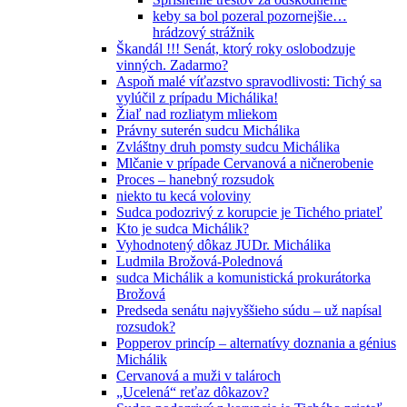
keby sa bol pozeral pozornejšie…
hrádzový strážnik
Škandál !!! Senát, ktorý roky oslobodzuje
vinných. Zadarmo?
Aspoň malé víťazstvo spravodlivosti: Tichý sa
vylúčil z prípadu Michálika!
Žiaľ nad rozliatym mliekom
Právny suterén sudcu Michálika
Zvláštny druh pomsty sudcu Michálika
Mlčanie v prípade Cervanová a ničnerobenie
Proces – hanebný rozsudok
niekto tu kecá voloviny
Sudca podozrivý z korupcie je Tichého priateľ
Kto je sudca Michálik?
Vyhodnotený dôkaz JUDr. Michálika
Ludmila Brožová-Polednová
sudca Michálik a komunistická prokurátorka
Brožová
Predseda senátu najvyššieho súdu – už napísal
rozsudok?
Popperov princíp – alternatívy doznania a génius
Michálik
Cervanová a muži v talároch
„Ucelená“ reťaz dôkazov?