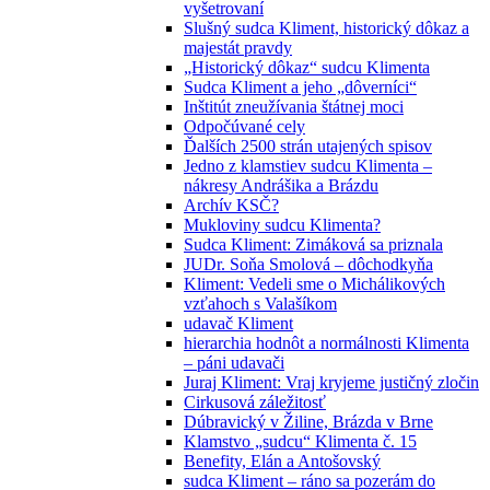
vyšetrovaní
Slušný sudca Kliment, historický dôkaz a
majestát pravdy
„Historický dôkaz“ sudcu Klimenta
Sudca Kliment a jeho „dôverníci“
Inštitút zneužívania štátnej moci
Odpočúvané cely
Ďalších 2500 strán utajených spisov
Jedno z klamstiev sudcu Klimenta –
nákresy Andrášika a Brázdu
Archív KSČ?
Mukloviny sudcu Klimenta?
Sudca Kliment: Zimáková sa priznala
JUDr. Soňa Smolová – dôchodkyňa
Kliment: Vedeli sme o Michálikových
vzťahoch s Valašíkom
udavač Kliment
hierarchia hodnôt a normálnosti Klimenta
– páni udavači
Juraj Kliment: Vraj kryjeme justičný zločin
Cirkusová záležitosť
Dúbravický v Žiline, Brázda v Brne
Klamstvo „sudcu“ Klimenta č. 15
Benefity, Elán a Antošovský
sudca Kliment – ráno sa pozerám do