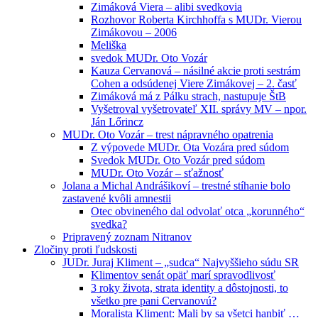
Zimáková Viera – alibi svedkovia
Rozhovor Roberta Kirchhoffa s MUDr. Vierou
Zimákovou – 2006
Meliška
svedok MUDr. Oto Vozár
Kauza Cervanová – násilné akcie proti sestrám
Cohen a odsúdenej Viere Zimákovej – 2. časť
Zimáková má z Pálku strach, nastupuje ŠtB
Vyšetroval vyšetrovateľ XII. správy MV – npor.
Ján Lőrincz
MUDr. Oto Vozár – trest nápravného opatrenia
Z výpovede MUDr. Ota Vozára pred súdom
Svedok MUDr. Oto Vozár pred súdom
MUDr. Oto Vozár – sťažnosť
Jolana a Michal Andrášikoví – trestné stíhanie bolo
zastavené kvôli amnestii
Otec obvineného dal odvolať otca „korunného“
svedka?
Pripravený zoznam Nitranov
Zločiny proti ľudskosti
JUDr. Juraj Kliment – „sudca“ Najvyššieho súdu SR
Klimentov senát opäť marí spravodlivosť
3 roky života, strata identity a dôstojnosti, to
všetko pre pani Cervanovú?
Moralista Kliment: Mali by sa všetci hanbiť …