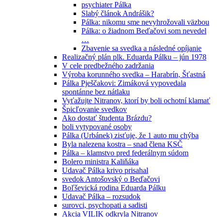
psychiater Pálka
Slabý článok Andrášik?
Pálka: nikomu sme nevyhrožovali väzbou
Pálka: o žiadnom Beďačovi som nevedel
…
Zbavenie sa svedka a následné opíjanie
Realizačný plán plk. Eduarda Pálku – jún 1978
V cele predbežného zadržania
Výroba korunného svedka – Harabrín, Šťastná
Pálka Pješčakovi: Zimáková vypovedala
spontánne bez nátlaku
Vyťažujte Nitranov, ktorí by boli ochotní klamať
Špicľovanie svedkov
Ako dostať študenta Brázdu?
boli vytypované osoby
Pálka (Urbánek) zisťuje, že 1 auto mu chýba
Byla nalezena kostra – snad člena KSČ
Pálka – klamstvo pred federálnym súdom
Bolero ministra Kaliňáka
Udavač Pálka krivo prisahal
svedok Antošovský o Beďačovi
Boľševická rodina Eduarda Pálku
Udavač Pálka – rozsudok
surovci, psychopati a sadisti
Akcia VILIK odkryla Nitranov