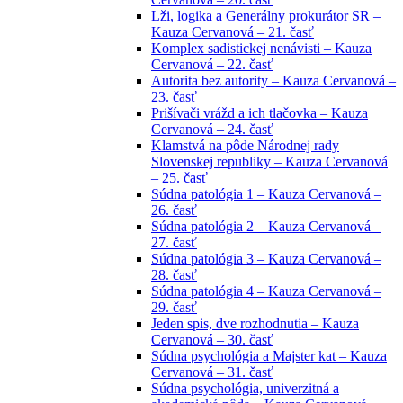
Lži, logika a Generálny prokurátor SR –
Kauza Cervanová – 21. časť
Komplex sadistickej nenávisti – Kauza
Cervanová – 22. časť
Autorita bez autority – Kauza Cervanová –
23. časť
Prišívači vrážd a ich tlačovka – Kauza
Cervanová – 24. časť
Klamstvá na pôde Národnej rady
Slovenskej republiky – Kauza Cervanová
– 25. časť
Súdna patológia 1 – Kauza Cervanová –
26. časť
Súdna patológia 2 – Kauza Cervanová –
27. časť
Súdna patológia 3 – Kauza Cervanová –
28. časť
Súdna patológia 4 – Kauza Cervanová –
29. časť
Jeden spis, dve rozhodnutia – Kauza
Cervanová – 30. časť
Súdna psychológia a Majster kat – Kauza
Cervanová – 31. časť
Súdna psychológia, univerzitná a