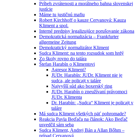
Príbeh zvrátenosti a morálneho bahna slovenskej
justície
Máme tu justičnú mafiu
Robert Kirchhoff o kauze Cervanová: Kauza
Kliment a spol.
Interné predpisy legalizujúce porušovanie zákona
Demokratická normalizácia – Frankfurter
allgemeine Zeitung
Demokratický normalizátor Kliment
Sudca Kliment: na tento rozsudok som hrdý
Zo školy rovno do talára
Štefan Harabín o Klimentovi
Agresor Kliment?
JUDr. Harabín: JUDr. Kliment nie je
sudca, ale policajt v taláre
Najvyšší súd ako boxerský ring
JUDr. Harabín o zneužívaní právomoci
JUDr. Klimenta
Dr. Harabín: „Sudca“ Kliment je policajt v
taláre
Má sudca Kliment všetkých päť pohromade?
Reakcia Pavla Beďača na článok: Ako Beďač
usvedčil sám seba
Sudca Kliment, Andrej Bán a Allan Bőhm –
prípad Cervanová