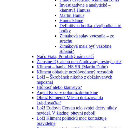
Investigatívne a analytické –
klamstvá Hanusa
Martin Hanus
Hanus klame
Definitívna bodka, dvojbodka a tri
bodky
Zimáková splav vytesnila – zo
strachu
Zimáková mala byť väzobne
stíhaná?
Načo Fiala, Porubský nám stačí
Žalostné IQ, alebo nenaštudovaný trestný spis?
Kliment – hanba NS SR (Martin Daňo)
Kliment obhajuje nezdôvodnený rozsudok
Lož! – Škrobánek nikoho z obžalovaných
nepoznal
Hlúposť alebo klamstvo?
Agent Koza v poloprázdnom kine
Obraz Kliment? Miesto dokazovania
krágľovačka!
Lož! Ľudovít Cervan telo svojej dcéry nikdy
nevidel. V žiadnej pitevni nebol!
Lož! Kliment politickú moc kontaktuje
pravidelne