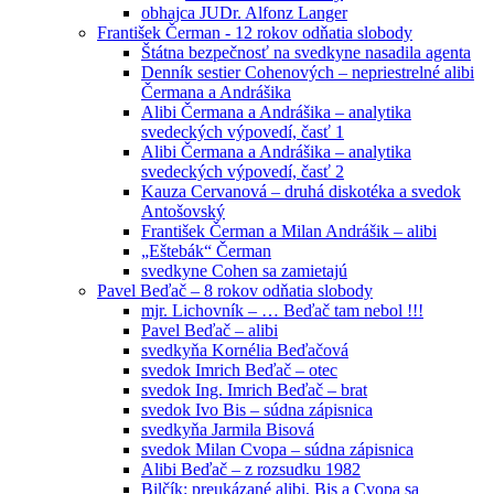
obhajca JUDr. Alfonz Langer
František Čerman - 12 rokov odňatia slobody
Štátna bezpečnosť na svedkyne nasadila agenta
Denník sestier Cohenových – nepriestrelné alibi
Čermana a Andrášika
Alibi Čermana a Andrášika – analytika
svedeckých výpovedí, časť 1
Alibi Čermana a Andrášika – analytika
svedeckých výpovedí, časť 2
Kauza Cervanová – druhá diskotéka a svedok
Antošovský
František Čerman a Milan Andrášik – alibi
„Eštebák“ Čerman
svedkyne Cohen sa zamietajú
Pavel Beďač – 8 rokov odňatia slobody
mjr. Lichovník – … Beďač tam nebol !!!
Pavel Beďač – alibi
svedkyňa Kornélia Beďačová
svedok Imrich Beďač – otec
svedok Ing. Imrich Beďač – brat
svedok Ivo Bis – súdna zápisnica
svedkyňa Jarmila Bisová
svedok Milan Cvopa – súdna zápisnica
Alibi Beďač – z rozsudku 1982
Bilčík: preukázané alibi, Bis a Cvopa sa