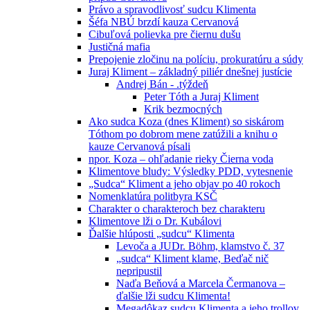
Právo a spravodlivosť sudcu Klimenta
Šéfa NBÚ brzdí kauza Cervanová
Cibuľová polievka pre čiernu dušu
Justičná mafia
Prepojenie zločinu na políciu, prokuratúru a súdy
Juraj Kliment – základný piliér dnešnej justície
Andrej Bán - .týždeň
Peter Tóth a Juraj Kliment
Krik bezmocných
Ako sudca Koza (dnes Kliment) so siskárom
Tóthom po dobrom mene zatúžili a knihu o
kauze Cervanová písali
npor. Koza – ohľadanie rieky Čierna voda
Klimentove bludy: Výsledky PDD, vytesnenie
„Sudca“ Kliment a jeho objav po 40 rokoch
Nomenklatúra politbyra KSČ
Charakter o charakteroch bez charakteru
Klimentove lži o Dr. Kubálovi
Ďalšie hlúposti „sudcu“ Klimenta
Levoča a JUDr. Böhm, klamstvo č. 37
„sudca“ Kliment klame, Beďač nič
nepripustil
Naďa Beňová a Marcela Čermanova –
ďalšie lži sudcu Klimenta!
Megadôkaz sudcu Klimenta a jeho trollov