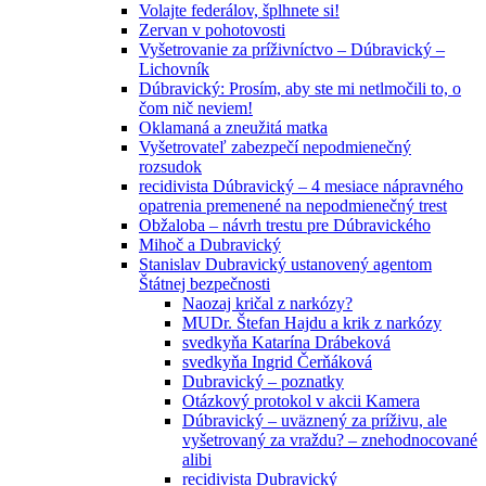
Volajte federálov, šplhnete si!
Zervan v pohotovosti
Vyšetrovanie za príživníctvo – Dúbravický –
Lichovník
Dúbravický: Prosím, aby ste mi netlmočili to, o
čom nič neviem!
Oklamaná a zneužitá matka
Vyšetrovateľ zabezpečí nepodmienečný
rozsudok
recidivista Dúbravický – 4 mesiace nápravného
opatrenia premenené na nepodmienečný trest
Obžaloba – návrh trestu pre Dúbravického
Mihoč a Dubravický
Stanislav Dubravický ustanovený agentom
Štátnej bezpečnosti
Naozaj kričal z narkózy?
MUDr. Štefan Hajdu a krik z narkózy
svedkyňa Katarína Drábeková
svedkyňa Ingrid Čerňáková
Dubravický – poznatky
Otázkový protokol v akcii Kamera
Dúbravický – uväznený za príživu, ale
vyšetrovaný za vraždu? – znehodnocované
alibi
recidivista Dubravický