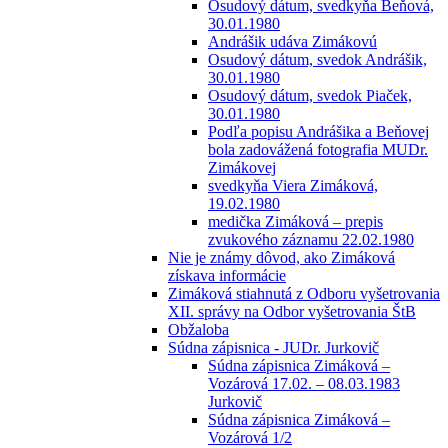
Osudový dátum, svedkyňa Beňová,
30.01.1980
Andrášik udáva Zimákovú
Osudový dátum, svedok Andrášik,
30.01.1980
Osudový dátum, svedok Piaček,
30.01.1980
Podľa popisu Andrášika a Beňovej
bola zadovážená fotografia MUDr.
Zimákovej
svedkyňa Viera Zimáková,
19.02.1980
medička Zimáková – prepis
zvukového záznamu 22.02.1980
Nie je známy dôvod, ako Zimáková
získava informácie
Zimáková stiahnutá z Odboru vyšetrovania
XII. správy na Odbor vyšetrovania ŠtB
Obžaloba
Súdna zápisnica - JUDr. Jurkovič
Súdna zápisnica Zimáková –
Vozárová 17.02. – 08.03.1983
Jurkovič
Súdna zápisnica Zimáková –
Vozárová 1/2