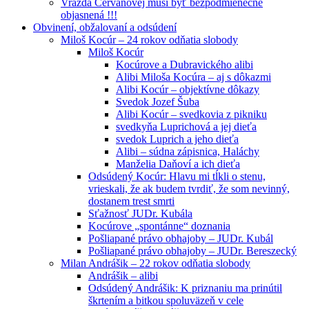
Vražda Cervanovej musí byť bezpodmienečne
objasnená !!!
Obvinení, obžalovaní a odsúdení
Miloš Kocúr – 24 rokov odňatia slobody
Miloš Kocúr
Kocúrove a Dubravického alibi
Alibi Miloša Kocúra – aj s dôkazmi
Alibi Kocúr – objektívne dôkazy
Svedok Jozef Šuba
Alibi Kocúr – svedkovia z pikniku
svedkyňa Luprichová a jej dieťa
svedok Luprich a jeho dieťa
Alibi – súdna zápisnica, Haláchy
Manželia Daňoví a ich dieťa
Odsúdený Kocúr: Hlavu mi tĺkli o stenu,
vrieskali, že ak budem tvrdiť, že som nevinný,
dostanem trest smrti
Sťažnosť JUDr. Kubála
Kocúrove „spontánne“ doznania
Pošliapané právo obhajoby – JUDr. Kubál
Pošliapané právo obhajoby – JUDr. Bereszecký
Milan Andrášik – 22 rokov odňatia slobody
Andrášik – alibi
Odsúdený Andrášik: K priznaniu ma prinútil
škrtením a bitkou spoluväzeň v cele