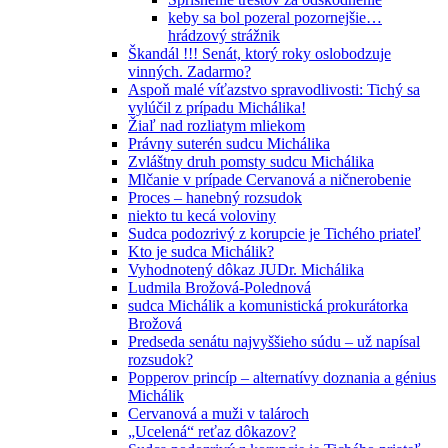
keby sa bol pozeral pozornejšie…
hrádzový strážnik
Škandál !!! Senát, ktorý roky oslobodzuje
vinných. Zadarmo?
Aspoň malé víťazstvo spravodlivosti: Tichý sa
vylúčil z prípadu Michálika!
Žiaľ nad rozliatym mliekom
Právny suterén sudcu Michálika
Zvláštny druh pomsty sudcu Michálika
Mlčanie v prípade Cervanová a ničnerobenie
Proces – hanebný rozsudok
niekto tu kecá voloviny
Sudca podozrivý z korupcie je Tichého priateľ
Kto je sudca Michálik?
Vyhodnotený dôkaz JUDr. Michálika
Ludmila Brožová-Polednová
sudca Michálik a komunistická prokurátorka
Brožová
Predseda senátu najvyššieho súdu – už napísal
rozsudok?
Popperov princíp – alternatívy doznania a génius
Michálik
Cervanová a muži v talároch
„Ucelená“ reťaz dôkazov?