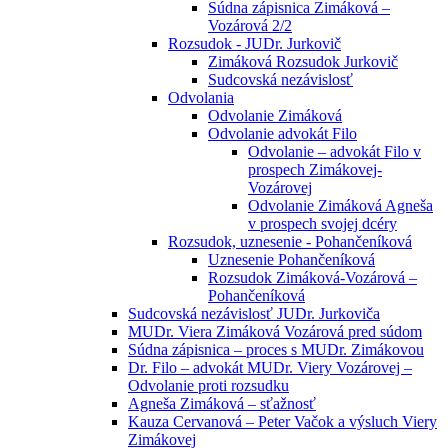
Súdna zápisnica Zimáková –
Vozárová 2/2
Rozsudok - JUDr. Jurkovič
Zimáková Rozsudok Jurkovič
Sudcovská nezávislosť
Odvolania
Odvolanie Zimáková
Odvolanie advokát Filo
Odvolanie – advokát Filo v
prospech Zimákovej-
Vozárovej
Odvolanie Zimáková Agneša
v prospech svojej dcéry
Rozsudok, uznesenie - Pohančeníková
Uznesenie Pohančeníková
Rozsudok Zimáková-Vozárová –
Pohančeníková
Sudcovská nezávislosť JUDr. Jurkoviča
MUDr. Viera Zimáková Vozárová pred súdom
Súdna zápisnica – proces s MUDr. Zimákovou
Dr. Filo – advokát MUDr. Viery Vozárovej –
Odvolanie proti rozsudku
Agneša Zimáková – sťažnosť
Kauza Cervanová – Peter Vačok a výsluch Viery
Zimákovej