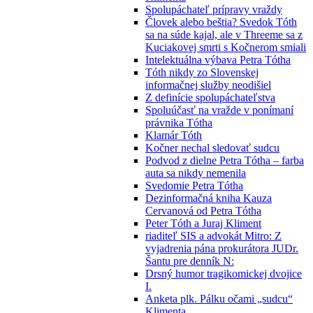
Spolupáchateľ prípravy vraždy
Človek alebo beštia? Svedok Tóth
sa na súde kajal, ale v Threeme sa z
Kuciakovej smrti s Kočnerom smiali
Intelektuálna výbava Petra Tótha
Tóth nikdy zo Slovenskej
informačnej služby neodišiel
Z definície spolupáchateľstva
Spoluúčasť na vražde v ponímaní
právnika Tótha
Klamár Tóth
Kočner nechal sledovať sudcu
Podvod z dielne Petra Tótha – farba
auta sa nikdy nemenila
Svedomie Petra Tótha
Dezinformačná kniha Kauza
Cervanová od Petra Tótha
Peter Tóth a Juraj Kliment
riaditeľ SIS a advokát Mitro: Z
vyjadrenia pána prokurátora JUDr.
Šantu pre denník N:
Drsný humor tragikomickej dvojice
I.
Anketa plk. Pálku očami „sudcu“
Klimenta