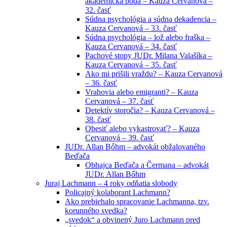
akademická pôda – Kauza Cervanová –
32. časť
Súdna psychológia a súdna dekadencia –
Kauza Cervanová – 33. časť
Súdna psychológia – lož alebo fraška –
Kauza Cervanová – 34. časť
Pachové stopy JUDr. Milana Valašíka –
Kauza Cervanová – 35. časť
Ako mi prišili vraždu? – Kauza Cervanová
– 36. časť
Vrahovia alebo emigranti? – Kauza
Cervanová – 37. časť
Detektív storočia? – Kauza Cervanová –
38. časť
Obesiť alebo vykastrovať? – Kauza
Cervanová – 39. časť
JUDr. Allan Bőhm – advokát obžalovaného
Beďača
Obhajca Beďača a Čermana – advokát
JUDr. Allan Bőhm
Juraj Lachmann – 4 roky odňatia slobody
Policajný kolaborant Lachmann?
Ako prebiehalo spracovanie Lachmanna, tzv.
korunného svedka?
„svedok“ a obvinený Juro Lachmann pred