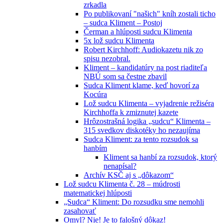
zrkadla
Po publikovaní "našich" kníh zostali ticho
– sudca Kliment – Postoj
Čerman a hlúposti sudcu Klimenta
5x lož sudcu Klimenta
Robert Kirchhoff: Audiokazetu nik zo
spisu nezobral.
Kliment – kandidatúry na post riaditeľa
NBÚ som sa čestne zbavil
Sudca Kliment klame, keď hovorí za
Kocúra
Lož sudcu Klimenta – vyjadrenie režiséra
Kirchhoffa k zmiznutej kazete
Hrôzostrašná logika „sudcu“ Klimenta –
315 svedkov diskotéky ho nezaujíma
Sudca Kliment: za tento rozsudok sa
hanbím
Kliment sa hanbí za rozsudok, ktorý
nenapísal?
Archív KSČ aj s „dôkazom“
Lož sudcu Klimenta č. 28 – múdrosti
matematickej hlúposti
„Sudca“ Kliment: Do rozsudku sme nemohli
zasahovať
Omyl? Nie! Je to falošný dôkaz!