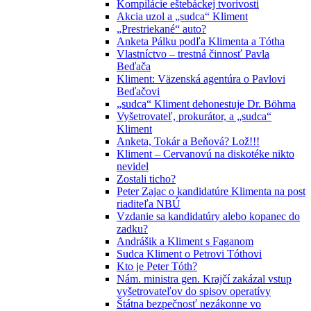
Kompilácie eštebáckej tvorivosti
Akcia uzol a „sudca“ Kliment
„Prestriekané“ auto?
Anketa Pálku podľa Klimenta a Tótha
Vlastníctvo – trestná činnosť Pavla
Beďača
Kliment: Väzenská agentúra o Pavlovi
Beďačovi
„sudca“ Kliment dehonestuje Dr. Böhma
Vyšetrovateľ, prokurátor, a „sudca“
Kliment
Anketa, Tokár a Beňová? Lož!!!
Kliment – Cervanovú na diskotéke nikto
nevidel
Zostali ticho?
Peter Zajac o kandidatúre Klimenta na post
riaditeľa NBÚ
Vzdanie sa kandidatúry alebo kopanec do
zadku?
Andrášik a Kliment s Faganom
Sudca Kliment o Petrovi Tóthovi
Kto je Peter Tóth?
Nám. ministra gen. Krajčí zakázal vstup
vyšetrovateľov do spisov operatívy
Štátna bezpečnosť nezákonne vo