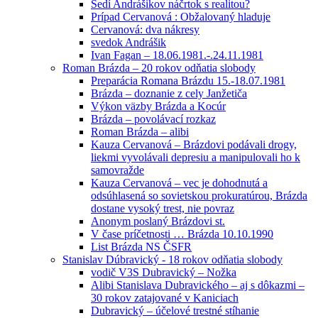
Sedí Andrášikov náčrtok s realitou?
Prípad Cervanová : Obžalovaný hladuje
Cervanová: dva nákresy
svedok Andrášik
Ivan Fagan – 18.06.1981.-.24.11.1981
Roman Brázda – 20 rokov odňatia slobody
Preparácia Romana Brázdu 15.-18.07.1981
Brázda – doznanie z cely Janžetiča
Výkon väzby Brázda a Kocúr
Brázda – povolávací rozkaz
Roman Brázda – alibi
Kauza Cervanová – Brázdovi podávali drogy,
liekmi vyvolávali depresiu a manipulovali ho k
samovražde
Kauza Cervanová – vec je dohodnutá a
odsúhlasená so sovietskou prokuratúrou, Brázda
dostane vysoký trest, nie povraz
Anonym poslaný Brázdovi st.
V čase príčetnosti … Brázda 10.10.1990
List Brázda NS ČSFR
Stanislav Dúbravický - 18 rokov odňatia slobody
vodič V3S Dubravický – Nožka
Alibi Stanislava Dubravického – aj s dôkazmi –
30 rokov zatajované v Kaniciach
Dubravický – účelové trestné stíhanie