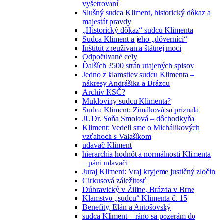
vyšetrovaní
Slušný sudca Kliment, historický dôkaz a
majestát pravdy
„Historický dôkaz“ sudcu Klimenta
Sudca Kliment a jeho „dôverníci“
Inštitút zneužívania štátnej moci
Odpočúvané cely
Ďalších 2500 strán utajených spisov
Jedno z klamstiev sudcu Klimenta –
nákresy Andrášika a Brázdu
Archív KSČ?
Mukloviny sudcu Klimenta?
Sudca Kliment: Zimáková sa priznala
JUDr. Soňa Smolová – dôchodkyňa
Kliment: Vedeli sme o Michálikových
vzťahoch s Valašíkom
udavač Kliment
hierarchia hodnôt a normálnosti Klimenta
– páni udavači
Juraj Kliment: Vraj kryjeme justičný zločin
Cirkusová záležitosť
Dúbravický v Žiline, Brázda v Brne
Klamstvo „sudcu“ Klimenta č. 15
Benefity, Elán a Antošovský
sudca Kliment – ráno sa pozerám do