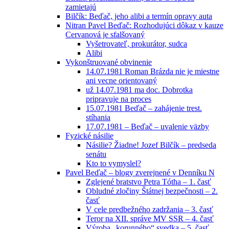
zamietajú
Bilčík: Beďač, jeho alibi a termín opravy auta
Nitran Pavel Beďač: Rozhodujúci dôkaz v kauze
Cervanová je sfalšovaný
Vyšetrovateľ, prokurátor, sudca
Alibi
Vykonštruované obvinenie
14.07.1981 Roman Brázda nie je miestne
ani vecne orientovaný
už 14.07.1981 ma doc. Dobrotka
pripravuje na proces
15.07.1981 Beďač – zahájenie trest.
stíhania
17.07.1981 – Beďač – uvalenie väzby
Fyzické násilie
Násilie? Žiadne! Jozef Bilčík – predseda
senátu
Kto to vymyslel?
Pavel Beďač – blogy zverejnené v Denníku N
Zglejené bratstvo Petra Tótha – 1. časť
Obludné zločiny Štátnej bezpečnosti – 2.
časť
V cele predbežného zadržania – 3. časť
Teror na XII. správe MV SSR – 4. časť
Výroba „korunného“ svedka – 5. časť