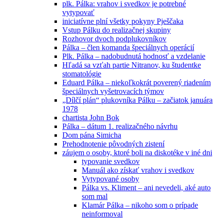
plk. Pálka: vrahov i svedkov je potrebné
vytypovať
iniciatívne plní všetky pokyny Pješčaka
Vstup Pálku do realizačnej skupiny
Rozhovor dvoch podplukovníkov
Pálka – člen komanda špeciálnych operácií
Plk. Pálka – nadobudnutá hodnosť a vzdelanie
Hľadá sa vzťah partie Nitranov, ku študentke
stomatológie
Eduard Pálka – niekoľkokrát poverený riadením
špeciálnych vyšetrovacích týmov
„Dílčí plán“ plukovníka Pálku – začiatok januára
1978
chartista John Bok
Pálka – dátum 1. realizačného návrhu
Dom pána Simicha
Prehodnotenie pôvodných zistení
záujem o osoby, ktoré boli na diskotéke v iné dni
typovanie svedkov
Manuál ako získať vrahov i svedkov
Vytypované osoby
Pálka vs. Kliment – ani nevedeli, aké auto
som mal
Klamár Pálka – nikoho som o prípade
neinformoval