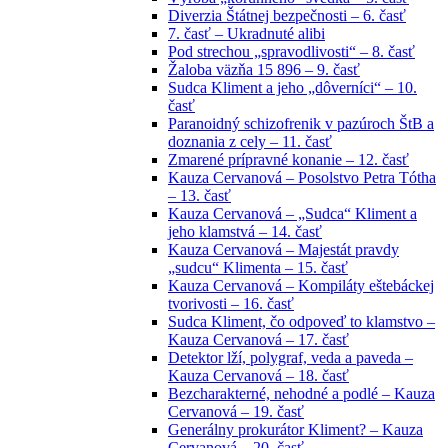
Diverzia Štátnej bezpečnosti – 6. časť
7. časť – Ukradnuté alibi
Pod strechou „spravodlivosti“ – 8. časť
Žaloba väzňa 15 896 – 9. časť
Sudca Kliment a jeho „dôverníci“ – 10.
časť
Paranoidný schizofrenik v pazúroch ŠtB a
doznania z cely – 11. časť
Zmarené prípravné konanie – 12. časť
Kauza Cervanová – Posolstvo Petra Tótha
– 13. časť
Kauza Cervanová – „Sudca“ Kliment a
jeho klamstvá – 14. časť
Kauza Cervanová – Majestát pravdy
„sudcu“ Klimenta – 15. časť
Kauza Cervanová – Kompiláty eštebáckej
tvorivosti – 16. časť
Sudca Kliment, čo odpoveď to klamstvo –
Kauza Cervanová – 17. časť
Detektor lží, polygraf, veda a paveda –
Kauza Cervanová – 18. časť
Bezcharakterné, nehodné a podlé – Kauza
Cervanová – 19. časť
Generálny prokurátor Kliment? – Kauza
Cervanová – 20. časť