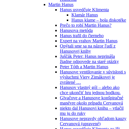
Martin Hanus
Hanus usvedčuje Klimenta
Klamár Hanus
Hanus klame – bola diskotéke
Prečo to robí Martin Hanus?
Hanusova metóda
Hanus trafil do čierneho
Expert na vrahov Martin Hanus
Opýtali sme sa na názor ľudí z
Hanusovej knihy
Juščák Peter: Hanus neprináša
žiadne odpovede na staré otázky
Peter Tóth a Martin Hanus
Hanusove ventilovanie v súvislosti s
výsluchmi Viery Zimákovej je
zvrátené …
Hanusov vlastný gól – alebo ako
chce ukončiť hru jednou bodkou.
Glvačove a Hanusove konšpiračné
manévre okolo prípadu Cervanová
niekto dal Hanusovi knihu – vtlačil
mu ju do ruky
Hanusove nepravdy ohľadom kauzy
Cervanová (upravené)
Hanus usvedčuje Klimenta zo lži