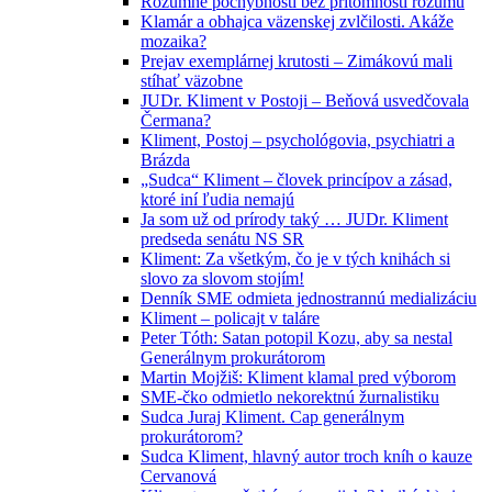
Rozumné pochybnosti bez prítomnosti rozumu
Klamár a obhajca väzenskej zvlčilosti. Akáže
mozaika?
Prejav exemplárnej krutosti – Zimákovú mali
stíhať väzobne
JUDr. Kliment v Postoji – Beňová usvedčovala
Čermana?
Kliment, Postoj – psychológovia, psychiatri a
Brázda
„Sudca“ Kliment – človek princípov a zásad,
ktoré iní ľudia nemajú
Ja som už od prírody taký … JUDr. Kliment
predseda senátu NS SR
Kliment: Za všetkým, čo je v tých knihách si
slovo za slovom stojím!
Denník SME odmieta jednostrannú medializáciu
Kliment – policajt v taláre
Peter Tóth: Satan potopil Kozu, aby sa nestal
Generálnym prokurátorom
Martin Mojžiš: Kliment klamal pred výborom
SME-čko odmietlo nekorektnú žurnalistiku
Sudca Juraj Kliment. Cap generálnym
prokurátorom?
Sudca Kliment, hlavný autor troch kníh o kauze
Cervanová