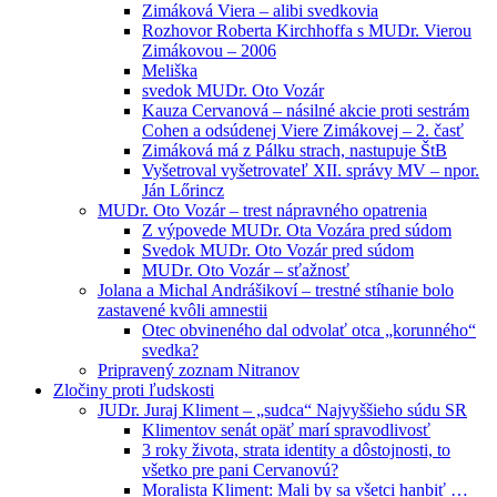
Zimáková Viera – alibi svedkovia
Rozhovor Roberta Kirchhoffa s MUDr. Vierou
Zimákovou – 2006
Meliška
svedok MUDr. Oto Vozár
Kauza Cervanová – násilné akcie proti sestrám
Cohen a odsúdenej Viere Zimákovej – 2. časť
Zimáková má z Pálku strach, nastupuje ŠtB
Vyšetroval vyšetrovateľ XII. správy MV – npor.
Ján Lőrincz
MUDr. Oto Vozár – trest nápravného opatrenia
Z výpovede MUDr. Ota Vozára pred súdom
Svedok MUDr. Oto Vozár pred súdom
MUDr. Oto Vozár – sťažnosť
Jolana a Michal Andrášikoví – trestné stíhanie bolo
zastavené kvôli amnestii
Otec obvineného dal odvolať otca „korunného“
svedka?
Pripravený zoznam Nitranov
Zločiny proti ľudskosti
JUDr. Juraj Kliment – „sudca“ Najvyššieho súdu SR
Klimentov senát opäť marí spravodlivosť
3 roky života, strata identity a dôstojnosti, to
všetko pre pani Cervanovú?
Moralista Kliment: Mali by sa všetci hanbiť …