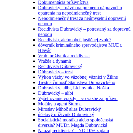
Dokumentácia príživníctva
Dubravický – návrh na premenu nápravného
opatrenia na nepodmienečný trest
Nepodmienečný trest za neúmyselnú dopravnú
nehodu
Recidivista Dubravický – potrestaný za dopravnú
nehodu
Recidivista, alebo obeť justičnej zvole?
dôverník kriminálneho spravodajstva MUDr.
Hlaváč
Vrah, príživník a recidivista
Vražda a dynamit
Recidivista Dúbravický
Dúbravický – trest
Výkon väzby vo väzobnej väznici v Žiline
Trestná činnosť Stanislava Dubravického
Dubravický, alibi, Lichovník a Noška
Dúbravický – alibi
Vyšetrovanie vraždy – vo väzbe za príživu
Motáky a agent Šturma
Miroslav Mihoč alias Dubravický
účelový príživník Dubravický
Socialistická morálka alebo spoločenská
diverzia? MUDr. Magda Dubravická
Naozaj recidivista? – NO 10% z platu