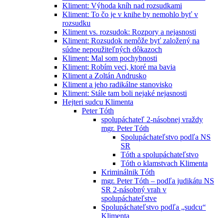
Kliment: Výhoda kníh nad rozsudkami
Kliment: To čo je v knihe by nemohlo byť v
rozsudku
Kliment vs. rozsudok: Rozpory a nejasnosti
Kliment: Rozsudok nemôže byť založený na
súdne nepoužiteľných dôkazoch
Kliment: Mal som pochybnosti
Kliment: Robím veci, ktoré ma bavia
Kliment a Zoltán Andrusko
Kliment a jeho radikálne stanovisko
Kliment: Stále tam boli nejaké nejasnosti
Hejteri sudcu Klimenta
Peter Tóth
spolupáchateľ 2-násobnej vraždy
mgr. Peter Tóth
Spolupáchateľstvo podľa NS
SR
Tóth a spolupáchateľstvo
Tóth o klamstvach Klimenta
Kriminálnik Tóth
mgr. Peter Tóth – podľa judikátu NS
SR 2-násobný vrah v
spolupáchateľstve
Spolupáchateľstvo podľa „sudcu“
Klimenta