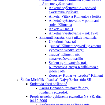
– Anketné vyšetrovanie
Anketné vyšetrovanie – podvod
akademika Pješčaka
Anketa, Vittek a Klimentova logika
Anketné vyšetrovanie v ponímaní
sudcu Klimenta
Anketa – Hanus
Anketné vyšetrovanie – rok 1978
Zmiznutá kazeta, ktorá nikdy nezmizla
Ukradnuta kazeta?
„sudca“ Kliment vysvetľuje zmenu
výpovede svedka Vargu
„sudca“ Kliment: nič
nenasvedčovalo násiliu
Sedem ugrilovaných, traja
Klimentovia, dvaja Kaliňákovia a
jeden Tóth
Zoroslav Kollár vs. „sudca“ Kliment
Štefan Michálik –"sudca" Najvyššieho súdu SR
Sudcovia chcú odškodné
Kauza Bonanno: rovnaké žaloby,
rozdielny rozsudok
Prepis ústneho vyhlásenia rozsudku NS SR, dňa
04.12.2006
Sprísnenie trestov za odškodnenie