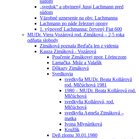
súdom
„svedok“ a obvinený Juraj Lachmann pred
súdom
Väzobné uznesenie na obv. Lachmanna
Lachmann po páde železnej opony
1. výpoveď Lachmanna: červený Fiat 600
MUDr. Viera Vozárová rod. Zimáková – 2,5 roka
odňatia slobody
Zimáková poznala Beďača len z videnia
Kauza Zimáková - Vozárová
Poučenie Zimákovej npor. Lörinczom
Lamačka, Mráz a Valašík
Dôkazy Zimáková
Svedkovia
svedkyňa MUDr. Beata Kollárová
rod. Mlčúchová 1981
1980 – MUDr. Beata Kollárová rod.
Mlčúchová
svedkyňa Kollárová, rod.
Mlčúchová
svedkyňa Agneša Zimáková –
matka
Ivona Mlynáriková
Kružlík
Deň zlomu 30.01.1980