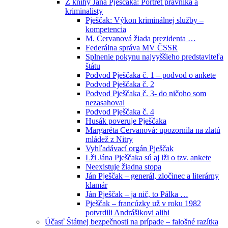
Z knihy Jána Pješčaka: Portrét právníka a
kriminalisty
Pješčak: Výkon kriminálnej služby –
kompetencia
M. Cervanová žiada prezidenta …
Federálna správa MV ČSSR
Splnenie pokynu najvyššieho predstaviteľa
štátu
Podvod Pješčaka č. 1 – podvod o ankete
Podvod Pješčaka č. 2
Podvod Pješčaka č. 3- do ničoho som
nezasahoval
Podvod Pješčaka č. 4
Husák poveruje Pješčaka
Margaréta Cervanová: upozornila na zlatú
mládež z Nitry
Vyhľadávací orgán Pješčak
Lži Jána Pješčaka sú aj lži o tzv. ankete
Neexistuje žiadna stopa
Ján Pješčak – generál, zločinec a literárny
klamár
Ján Pješčak – ja nič, to Pálka …
Pješčak – francúzky už v roku 1982
potvrdili Andrášikovi alibi
Účasť Štátnej bezpečnosti na prípade – falošné razítka