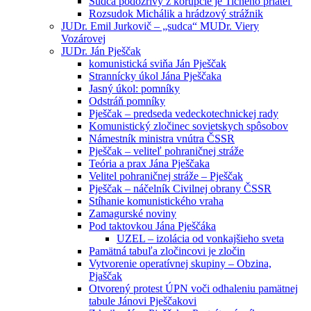
Sudca podozrivý z korupcie je Tichého priateľ
Rozsudok Michálik a hrádzový strážnik
JUDr. Emil Jurkovič – „sudca“ MUDr. Viery
Vozárovej
JUDr. Ján Pješčak
komunistická sviňa Ján Pješčak
Strannícky úkol Jána Pješčaka
Jasný úkol: pomníky
Odstráň pomníky
Pješčak – predseda vedeckotechnickej rady
Komunistický zločinec sovietskych spôsobov
Námestník ministra vnútra ČSSR
Pješčak – veliteľ pohraničnej stráže
Teória a prax Jána Pješčaka
Velitel pohraničnej stráže – Pješčak
Pješčak – náčelník Civilnej obrany ČSSR
Stíhanie komunistického vraha
Zamagurské noviny
Pod taktovkou Jána Pješčáka
UZEL – izolácia od vonkajšieho sveta
Pamätná tabuľa zločincovi je zločin
Vytvorenie operatívnej skupiny – Obzina,
Pjaščak
Otvorený protest ÚPN voči odhaleniu pamätnej
tabule Jánovi Pješčakovi