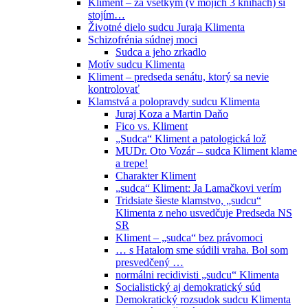
Kliment – za všetkým (v mojich 3 knihách) si
stojím…
Životné dielo sudcu Juraja Klimenta
Schizofrénia súdnej moci
Sudca a jeho zrkadlo
Motív sudcu Klimenta
Kliment – predseda senátu, ktorý sa nevie
kontrolovať
Klamstvá a polopravdy sudcu Klimenta
Juraj Koza a Martin Daňo
Fico vs. Kliment
„Sudca“ Kliment a patologická lož
MUDr. Oto Vozár – sudca Kliment klame
a trepe!
Charakter Kliment
„sudca“ Kliment: Ja Lamačkovi verím
Tridsiate šieste klamstvo, „sudcu“
Klimenta z neho usvedčuje Predseda NS
SR
Kliment – „sudca“ bez právomoci
… s Hatalom sme súdili vraha. Bol som
presvedčený …
normálni recidivisti „sudcu“ Klimenta
Socialistický aj demokratický súd
Demokratický rozsudok sudcu Klimenta