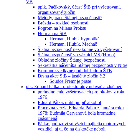
VB
pplk. Pačikovský, účasť ŠtB pri vyšetrovaní,
organizovaný zločin
Metódy práce Štátnej bezpečnosti?
Brázda – rozklad osobnosti
Pogrom na Milana Proksu
Herman na ŠtB
Herman, Hlubík hypnotiká
Herman, Hlubík, Macháč
Štátna bezpečnosť nezákonne vo vyšetrovaní
Śtátna bezpečnosť vo väznici MS (Hrmo)
Obludné zločiny Štátnej bezpečnosti
Sekretárka náčelníka Štátnej bezpečnosti v Nitre
Korunné svedkyne pod dohľadom ŠTB
Drsná akce StB – justičný zločin č.2
Soudce Fremr je prase
plk. Eduard Pálka - protektorátny udavač a zločinec
prehodnotenie vyšetrovacích protokolov z roku
1976
Eduard Pálka: nútili ju piť alkohol
Pracovná verzia Eduarda Pálku z januára roku
1978: Ľudmila Cervanová bola hromadne
znásilnená
Pálka: podozriví sú všetci majitelia motorových
vozidiel, aj tí, čo na diskotéke neboli