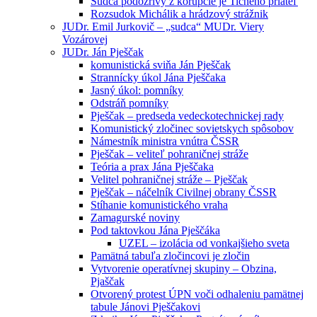
Sudca podozrivý z korupcie je Tichého priateľ
Rozsudok Michálik a hrádzový strážnik
JUDr. Emil Jurkovič – „sudca“ MUDr. Viery
Vozárovej
JUDr. Ján Pješčak
komunistická sviňa Ján Pješčak
Strannícky úkol Jána Pješčaka
Jasný úkol: pomníky
Odstráň pomníky
Pješčak – predseda vedeckotechnickej rady
Komunistický zločinec sovietskych spôsobov
Námestník ministra vnútra ČSSR
Pješčak – veliteľ pohraničnej stráže
Teória a prax Jána Pješčaka
Velitel pohraničnej stráže – Pješčak
Pješčak – náčelník Civilnej obrany ČSSR
Stíhanie komunistického vraha
Zamagurské noviny
Pod taktovkou Jána Pješčáka
UZEL – izolácia od vonkajšieho sveta
Pamätná tabuľa zločincovi je zločin
Vytvorenie operatívnej skupiny – Obzina,
Pjaščak
Otvorený protest ÚPN voči odhaleniu pamätnej
tabule Jánovi Pješčakovi