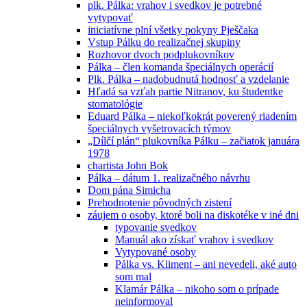
plk. Pálka: vrahov i svedkov je potrebné
vytypovať
iniciatívne plní všetky pokyny Pješčaka
Vstup Pálku do realizačnej skupiny
Rozhovor dvoch podplukovníkov
Pálka – člen komanda špeciálnych operácií
Plk. Pálka – nadobudnutá hodnosť a vzdelanie
Hľadá sa vzťah partie Nitranov, ku študentke
stomatológie
Eduard Pálka – niekoľkokrát poverený riadením
špeciálnych vyšetrovacích týmov
„Dílčí plán“ plukovníka Pálku – začiatok januára
1978
chartista John Bok
Pálka – dátum 1. realizačného návrhu
Dom pána Simicha
Prehodnotenie pôvodných zistení
záujem o osoby, ktoré boli na diskotéke v iné dni
typovanie svedkov
Manuál ako získať vrahov i svedkov
Vytypované osoby
Pálka vs. Kliment – ani nevedeli, aké auto
som mal
Klamár Pálka – nikoho som o prípade
neinformoval