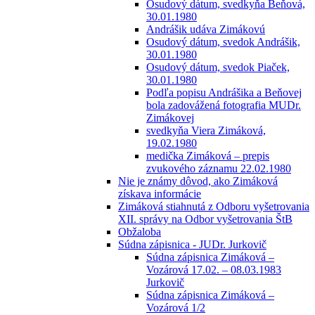
Osudový dátum, svedkyňa Beňová,
30.01.1980
Andrášik udáva Zimákovú
Osudový dátum, svedok Andrášik,
30.01.1980
Osudový dátum, svedok Piaček,
30.01.1980
Podľa popisu Andrášika a Beňovej
bola zadovážená fotografia MUDr.
Zimákovej
svedkyňa Viera Zimáková,
19.02.1980
medička Zimáková – prepis
zvukového záznamu 22.02.1980
Nie je známy dôvod, ako Zimáková
získava informácie
Zimáková stiahnutá z Odboru vyšetrovania
XII. správy na Odbor vyšetrovania ŠtB
Obžaloba
Súdna zápisnica - JUDr. Jurkovič
Súdna zápisnica Zimáková –
Vozárová 17.02. – 08.03.1983
Jurkovič
Súdna zápisnica Zimáková –
Vozárová 1/2