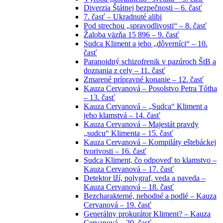
Diverzia Štátnej bezpečnosti – 6. časť
7. časť – Ukradnuté alibi
Pod strechou „spravodlivosti“ – 8. časť
Žaloba väzňa 15 896 – 9. časť
Sudca Kliment a jeho „dôverníci“ – 10.
časť
Paranoidný schizofrenik v pazúroch ŠtB a
doznania z cely – 11. časť
Zmarené prípravné konanie – 12. časť
Kauza Cervanová – Posolstvo Petra Tótha
– 13. časť
Kauza Cervanová – „Sudca“ Kliment a
jeho klamstvá – 14. časť
Kauza Cervanová – Majestát pravdy
„sudcu“ Klimenta – 15. časť
Kauza Cervanová – Kompiláty eštebáckej
tvorivosti – 16. časť
Sudca Kliment, čo odpoveď to klamstvo –
Kauza Cervanová – 17. časť
Detektor lží, polygraf, veda a paveda –
Kauza Cervanová – 18. časť
Bezcharakterné, nehodné a podlé – Kauza
Cervanová – 19. časť
Generálny prokurátor Kliment? – Kauza
Cervanová – 20. časť