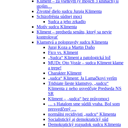
Kliment – za všetkým (v mojich 3 knihách) si
stojím…
Životné dielo sudcu Juraja Klimenta
Schizofrénia súdnej moci
Sudca a jeho zrkadlo
Motív sudcu Klimenta
Kliment – predseda senátu, ktorý sa nevie
kontrolovať
Klamstvá a polopravdy sudcu Klimenta
Juraj Koza a Martin Daňo
Fico vs. Kliment
„Sudca“ Kliment a patologická lož
MUDr. Oto Vozár – sudca Kliment klame
a trepe!
Charakter Kliment
„sudca“ Kliment: Ja Lamačkovi verím
Tridsiate šieste klamstvo, „sudcu“
Klimenta z neho usvedčuje Predseda NS
SR
Kliment – „sudca“ bez právomoci
… s Hatalom sme súdili vraha. Bol som
presvedčený …
normálni recidivisti „sudcu“ Klimenta
Socialistický aj demokratický súd
Demokratický rozsudok sudcu Klimenta