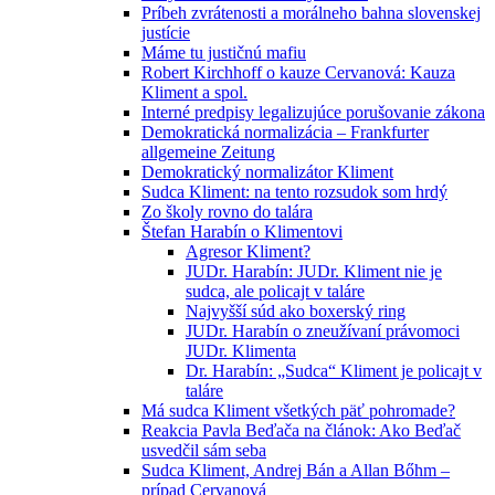
Príbeh zvrátenosti a morálneho bahna slovenskej
justície
Máme tu justičnú mafiu
Robert Kirchhoff o kauze Cervanová: Kauza
Kliment a spol.
Interné predpisy legalizujúce porušovanie zákona
Demokratická normalizácia – Frankfurter
allgemeine Zeitung
Demokratický normalizátor Kliment
Sudca Kliment: na tento rozsudok som hrdý
Zo školy rovno do talára
Štefan Harabín o Klimentovi
Agresor Kliment?
JUDr. Harabín: JUDr. Kliment nie je
sudca, ale policajt v taláre
Najvyšší súd ako boxerský ring
JUDr. Harabín o zneužívaní právomoci
JUDr. Klimenta
Dr. Harabín: „Sudca“ Kliment je policajt v
taláre
Má sudca Kliment všetkých päť pohromade?
Reakcia Pavla Beďača na článok: Ako Beďač
usvedčil sám seba
Sudca Kliment, Andrej Bán a Allan Bőhm –
prípad Cervanová