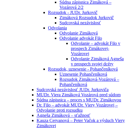
Súdna zápisnica Zimáková –
Vozárová 2/2
Rozsudok - JUDr. Jurkovič
Zimáková Rozsudok Jurkovič
Sudcovská nezávislosť
Odvolania
Odvolanie Zimáková
Odvolanie advokát Filo
Odvolanie – advokát Filo v
prospech Zimákovej-
Vozárovej
Odvolanie Zimáková Agneša
v prospech svojej dcéry
Rozsudok, uznesenie - Pohančeníková
Uznesenie Pohančeníková
Rozsudok Zimáková-Vozárová –
Pohančeníková
Sudcovská nezávislosť JUDr. Jurkoviča
MUDr. Viera Zimáková Vozárová pred súdom
Súdna zápisnica – proces s MUDr. Zimákovou
Dr. Filo – advokát MUDr. Viery Vozárovej –
Odvolanie proti rozsudku
Agneša Zimáková – sťažnosť
Kauza Cervanová – Peter Vačok a výsluch Viery
Zimákovej