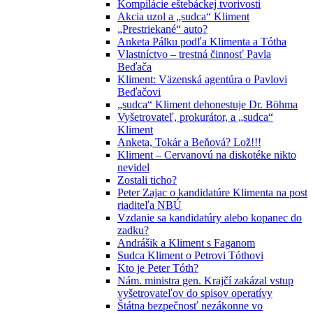
Kompilácie eštebáckej tvorivosti
Akcia uzol a „sudca“ Kliment
„Prestriekané“ auto?
Anketa Pálku podľa Klimenta a Tótha
Vlastníctvo – trestná činnosť Pavla
Beďača
Kliment: Väzenská agentúra o Pavlovi
Beďačovi
„sudca“ Kliment dehonestuje Dr. Böhma
Vyšetrovateľ, prokurátor, a „sudca“
Kliment
Anketa, Tokár a Beňová? Lož!!!
Kliment – Cervanovú na diskotéke nikto
nevidel
Zostali ticho?
Peter Zajac o kandidatúre Klimenta na post
riaditeľa NBÚ
Vzdanie sa kandidatúry alebo kopanec do
zadku?
Andrášik a Kliment s Faganom
Sudca Kliment o Petrovi Tóthovi
Kto je Peter Tóth?
Nám. ministra gen. Krajčí zakázal vstup
vyšetrovateľov do spisov operatívy
Štátna bezpečnosť nezákonne vo