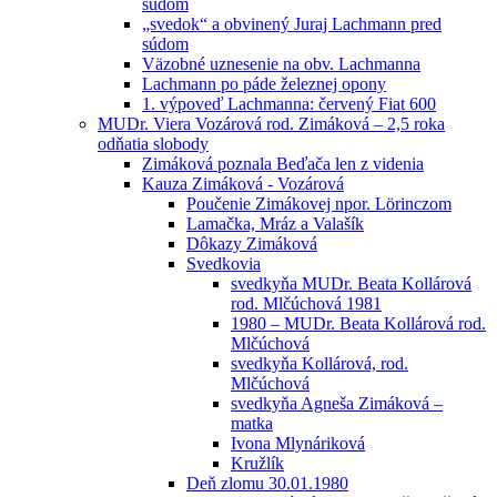
súdom
„svedok“ a obvinený Juraj Lachmann pred
súdom
Väzobné uznesenie na obv. Lachmanna
Lachmann po páde železnej opony
1. výpoveď Lachmanna: červený Fiat 600
MUDr. Viera Vozárová rod. Zimáková – 2,5 roka
odňatia slobody
Zimáková poznala Beďača len z videnia
Kauza Zimáková - Vozárová
Poučenie Zimákovej npor. Lörinczom
Lamačka, Mráz a Valašík
Dôkazy Zimáková
Svedkovia
svedkyňa MUDr. Beata Kollárová
rod. Mlčúchová 1981
1980 – MUDr. Beata Kollárová rod.
Mlčúchová
svedkyňa Kollárová, rod.
Mlčúchová
svedkyňa Agneša Zimáková –
matka
Ivona Mlynáriková
Kružlík
Deň zlomu 30.01.1980