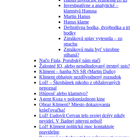
Investigatívne a analytické –
klamstvá Hanusa
Martin Hanus
Hanus klame
Definitívna bodka, dvojbodka a tri
bodky
Zimáková splav vytesnila – zo
strachu
Zimáková mala byť väzobne
stíhaná?
Načo Fiala, Porubský nám stačí
Žalostné IQ, alebo nenaštudovaný trestný spis?
Kliment – hanba NS SR (Martin Daňo)
Kliment obhajuje nezdôvodnený rozsudok
Lož! – Škrobánek nikoho z obžalovaných
nepoznal
Hlúposť alebo klamstvo?
Agent Koza v poloprázdnom kine
Obraz Kliment? Miesto dokazovania
krágľovačka!
Lož! Ľudovít Cervan telo svojej dcéry nikdy
nevidel. V žiadnej pitevni nebol!
Lož! Kliment politickú moc kontaktuje
pravidelne