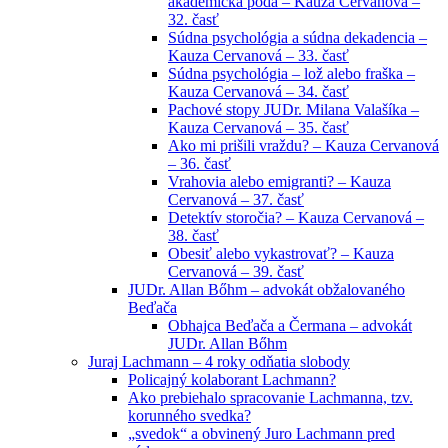
akademická pôda – Kauza Cervanová –
32. časť
Súdna psychológia a súdna dekadencia –
Kauza Cervanová – 33. časť
Súdna psychológia – lož alebo fraška –
Kauza Cervanová – 34. časť
Pachové stopy JUDr. Milana Valašíka –
Kauza Cervanová – 35. časť
Ako mi prišili vraždu? – Kauza Cervanová
– 36. časť
Vrahovia alebo emigranti? – Kauza
Cervanová – 37. časť
Detektív storočia? – Kauza Cervanová –
38. časť
Obesiť alebo vykastrovať? – Kauza
Cervanová – 39. časť
JUDr. Allan Bőhm – advokát obžalovaného
Beďača
Obhajca Beďača a Čermana – advokát
JUDr. Allan Bőhm
Juraj Lachmann – 4 roky odňatia slobody
Policajný kolaborant Lachmann?
Ako prebiehalo spracovanie Lachmanna, tzv.
korunného svedka?
„svedok“ a obvinený Juro Lachmann pred