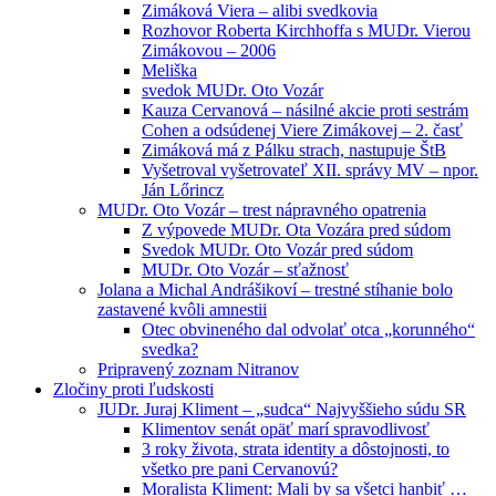
Zimáková Viera – alibi svedkovia
Rozhovor Roberta Kirchhoffa s MUDr. Vierou
Zimákovou – 2006
Meliška
svedok MUDr. Oto Vozár
Kauza Cervanová – násilné akcie proti sestrám
Cohen a odsúdenej Viere Zimákovej – 2. časť
Zimáková má z Pálku strach, nastupuje ŠtB
Vyšetroval vyšetrovateľ XII. správy MV – npor.
Ján Lőrincz
MUDr. Oto Vozár – trest nápravného opatrenia
Z výpovede MUDr. Ota Vozára pred súdom
Svedok MUDr. Oto Vozár pred súdom
MUDr. Oto Vozár – sťažnosť
Jolana a Michal Andrášikoví – trestné stíhanie bolo
zastavené kvôli amnestii
Otec obvineného dal odvolať otca „korunného“
svedka?
Pripravený zoznam Nitranov
Zločiny proti ľudskosti
JUDr. Juraj Kliment – „sudca“ Najvyššieho súdu SR
Klimentov senát opäť marí spravodlivosť
3 roky života, strata identity a dôstojnosti, to
všetko pre pani Cervanovú?
Moralista Kliment: Mali by sa všetci hanbiť …