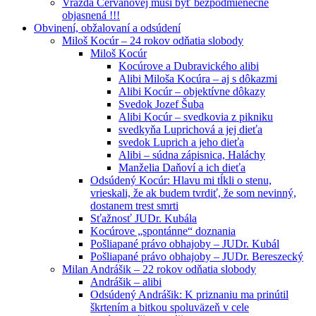
Vražda Cervanovej musí byť bezpodmienečne
objasnená !!!
Obvinení, obžalovaní a odsúdení
Miloš Kocúr – 24 rokov odňatia slobody
Miloš Kocúr
Kocúrove a Dubravického alibi
Alibi Miloša Kocúra – aj s dôkazmi
Alibi Kocúr – objektívne dôkazy
Svedok Jozef Šuba
Alibi Kocúr – svedkovia z pikniku
svedkyňa Luprichová a jej dieťa
svedok Luprich a jeho dieťa
Alibi – súdna zápisnica, Haláchy
Manželia Daňoví a ich dieťa
Odsúdený Kocúr: Hlavu mi tĺkli o stenu,
vrieskali, že ak budem tvrdiť, že som nevinný,
dostanem trest smrti
Sťažnosť JUDr. Kubála
Kocúrove „spontánne“ doznania
Pošliapané právo obhajoby – JUDr. Kubál
Pošliapané právo obhajoby – JUDr. Bereszecký
Milan Andrášik – 22 rokov odňatia slobody
Andrášik – alibi
Odsúdený Andrášik: K priznaniu ma prinútil
škrtením a bitkou spoluväzeň v cele