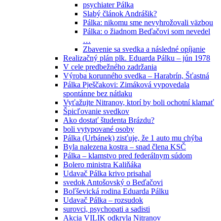
psychiater Pálka
Slabý článok Andrášik?
Pálka: nikomu sme nevyhrožovali väzbou
Pálka: o žiadnom Beďačovi som nevedel
…
Zbavenie sa svedka a následné opíjanie
Realizačný plán plk. Eduarda Pálku – jún 1978
V cele predbežného zadržania
Výroba korunného svedka – Harabrín, Šťastná
Pálka Pješčakovi: Zimáková vypovedala
spontánne bez nátlaku
Vyťažujte Nitranov, ktorí by boli ochotní klamať
Špicľovanie svedkov
Ako dostať študenta Brázdu?
boli vytypované osoby
Pálka (Urbánek) zisťuje, že 1 auto mu chýba
Byla nalezena kostra – snad člena KSČ
Pálka – klamstvo pred federálnym súdom
Bolero ministra Kaliňáka
Udavač Pálka krivo prisahal
svedok Antošovský o Beďačovi
Boľševická rodina Eduarda Pálku
Udavač Pálka – rozsudok
surovci, psychopati a sadisti
Akcia VILIK odkryla Nitranov