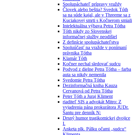
Spolupáchateľ prípravy vraždy
Človek alebo beštia? Svedok Tóth
sa na súde kajal, ale v Threeme sa z
Kuciakovej smrti s Kočnerom smiali
Intelektuálna výbava Petra Tótha
Tóth nikdy zo Slovenskej
informačnej služby neodišiel
Z definície spolupáchateľstva
Spoluúčasť na vražde v ponímaní
právnika Tótha
Klamár Tóth
Kočner nechal sledovať sudcu
Podvod z dielne Petra Tótha – farba
auta sa nikdy nemenila
Svedomie Petra Tótha
Dezinformačná kniha Kauza
Cervanová od Petra Tótha
Peter Tóth a Juraj Kliment
riaditeľ SIS a advokát Mitro: Z
vyjadrenia pána prokurátora JUDr.
Šantu pre denník N:
Drsný humor tragikomickej dvojice
I.
Anketa plk. Pálku očami „sudcu“
Klimenta