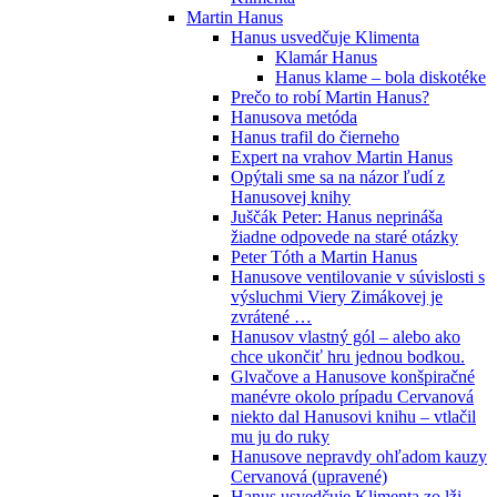
Martin Hanus
Hanus usvedčuje Klimenta
Klamár Hanus
Hanus klame – bola diskotéke
Prečo to robí Martin Hanus?
Hanusova metóda
Hanus trafil do čierneho
Expert na vrahov Martin Hanus
Opýtali sme sa na názor ľudí z
Hanusovej knihy
Juščák Peter: Hanus neprináša
žiadne odpovede na staré otázky
Peter Tóth a Martin Hanus
Hanusove ventilovanie v súvislosti s
výsluchmi Viery Zimákovej je
zvrátené …
Hanusov vlastný gól – alebo ako
chce ukončiť hru jednou bodkou.
Glvačove a Hanusove konšpiračné
manévre okolo prípadu Cervanová
niekto dal Hanusovi knihu – vtlačil
mu ju do ruky
Hanusove nepravdy ohľadom kauzy
Cervanová (upravené)
Hanus usvedčuje Klimenta zo lži