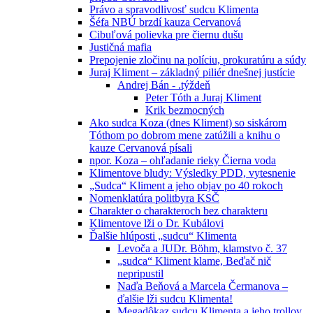
Právo a spravodlivosť sudcu Klimenta
Šéfa NBÚ brzdí kauza Cervanová
Cibuľová polievka pre čiernu dušu
Justičná mafia
Prepojenie zločinu na políciu, prokuratúru a súdy
Juraj Kliment – základný piliér dnešnej justície
Andrej Bán - .týždeň
Peter Tóth a Juraj Kliment
Krik bezmocných
Ako sudca Koza (dnes Kliment) so siskárom
Tóthom po dobrom mene zatúžili a knihu o
kauze Cervanová písali
npor. Koza – ohľadanie rieky Čierna voda
Klimentove bludy: Výsledky PDD, vytesnenie
„Sudca“ Kliment a jeho objav po 40 rokoch
Nomenklatúra politbyra KSČ
Charakter o charakteroch bez charakteru
Klimentove lži o Dr. Kubálovi
Ďalšie hlúposti „sudcu“ Klimenta
Levoča a JUDr. Böhm, klamstvo č. 37
„sudca“ Kliment klame, Beďač nič
nepripustil
Naďa Beňová a Marcela Čermanova –
ďalšie lži sudcu Klimenta!
Megadôkaz sudcu Klimenta a jeho trollov