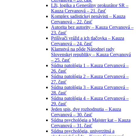
Lži, logika a Generálny prokurátor SR –
Kauza Cervanová – 21. časť
Komplex sadistickej nenávisti – Kauza
Cervanová – 22. časť
Autorita bez autority – Kauza Cervanová –
23. časť
Prišívači vrážd a ich tlačovka – Kauza
Cervanová – 24. časť
Klamstvá na pôde Národnej rady
Slovenskej republiky – Kauza Cervanová
– 25. časť
Súdna patológia 1 – Kauza Cervanová –
26. časť
Súdna patológia 2 – Kauza Cervanová –
27. časť
Súdna patológia 3 – Kauza Cervanová –
28. časť
Súdna patológia 4 – Kauza Cervanová –
29. časť
Jeden spis, dve rozhodnutia – Kauza
Cervanová – 30. časť
Súdna psychológia a Majster kat – Kauza
Cervanová – 31. časť
Súdna psychológia, univerzitná a