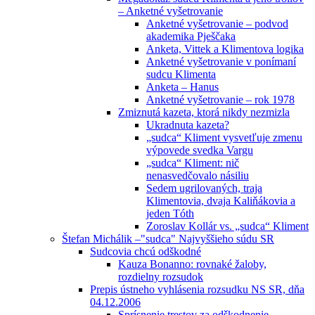
– Anketné vyšetrovanie
Anketné vyšetrovanie – podvod
akademika Pješčaka
Anketa, Vittek a Klimentova logika
Anketné vyšetrovanie v ponímaní
sudcu Klimenta
Anketa – Hanus
Anketné vyšetrovanie – rok 1978
Zmiznutá kazeta, ktorá nikdy nezmizla
Ukradnuta kazeta?
„sudca“ Kliment vysvetľuje zmenu
výpovede svedka Vargu
„sudca“ Kliment: nič
nenasvedčovalo násiliu
Sedem ugrilovaných, traja
Klimentovia, dvaja Kaliňákovia a
jeden Tóth
Zoroslav Kollár vs. „sudca“ Kliment
Štefan Michálik –"sudca" Najvyššieho súdu SR
Sudcovia chcú odškodné
Kauza Bonanno: rovnaké žaloby,
rozdielny rozsudok
Prepis ústneho vyhlásenia rozsudku NS SR, dňa
04.12.2006
Sprísnenie trestov za odškodnenie