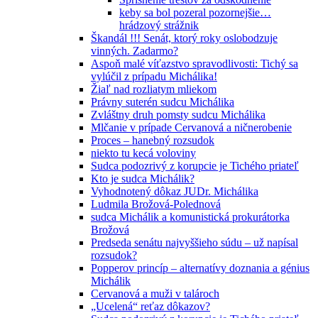
keby sa bol pozeral pozornejšie…
hrádzový strážnik
Škandál !!! Senát, ktorý roky oslobodzuje
vinných. Zadarmo?
Aspoň malé víťazstvo spravodlivosti: Tichý sa
vylúčil z prípadu Michálika!
Žiaľ nad rozliatym mliekom
Právny suterén sudcu Michálika
Zvláštny druh pomsty sudcu Michálika
Mlčanie v prípade Cervanová a ničnerobenie
Proces – hanebný rozsudok
niekto tu kecá voloviny
Sudca podozrivý z korupcie je Tichého priateľ
Kto je sudca Michálik?
Vyhodnotený dôkaz JUDr. Michálika
Ludmila Brožová-Polednová
sudca Michálik a komunistická prokurátorka
Brožová
Predseda senátu najvyššieho súdu – už napísal
rozsudok?
Popperov princíp – alternatívy doznania a génius
Michálik
Cervanová a muži v talároch
„Ucelená“ reťaz dôkazov?