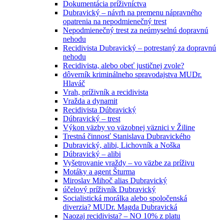
Dokumentácia príživníctva
Dubravický – návrh na premenu nápravného
opatrenia na nepodmienečný trest
Nepodmienečný trest za neúmyselnú dopravnú
nehodu
Recidivista Dubravický – potrestaný za dopravnú
nehodu
Recidivista, alebo obeť justičnej zvole?
dôverník kriminálneho spravodajstva MUDr.
Hlaváč
Vrah, príživník a recidivista
Vražda a dynamit
Recidivista Dúbravický
Dúbravický – trest
Výkon väzby vo väzobnej väznici v Žiline
Trestná činnosť Stanislava Dubravického
Dubravický, alibi, Lichovník a Noška
Dúbravický – alibi
Vyšetrovanie vraždy – vo väzbe za príživu
Motáky a agent Šturma
Miroslav Mihoč alias Dubravický
účelový príživník Dubravický
Socialistická morálka alebo spoločenská
diverzia? MUDr. Magda Dubravická
Naozaj recidivista? – NO 10% z platu