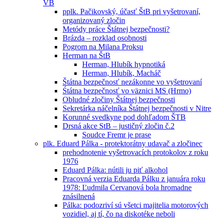
VB
pplk. Pačikovský, účasť ŠtB pri vyšetrovaní,
organizovaný zločin
Metódy práce Štátnej bezpečnosti?
Brázda – rozklad osobnosti
Pogrom na Milana Proksu
Herman na ŠtB
Herman, Hlubík hypnotiká
Herman, Hlubík, Macháč
Štátna bezpečnosť nezákonne vo vyšetrovaní
Śtátna bezpečnosť vo väznici MS (Hrmo)
Obludné zločiny Štátnej bezpečnosti
Sekretárka náčelníka Štátnej bezpečnosti v Nitre
Korunné svedkyne pod dohľadom ŠTB
Drsná akce StB – justičný zločin č.2
Soudce Fremr je prase
plk. Eduard Pálka - protektorátny udavač a zločinec
prehodnotenie vyšetrovacích protokolov z roku
1976
Eduard Pálka: nútili ju piť alkohol
Pracovná verzia Eduarda Pálku z januára roku
1978: Ľudmila Cervanová bola hromadne
znásilnená
Pálka: podozriví sú všetci majitelia motorových
vozidiel, aj tí, čo na diskotéke neboli