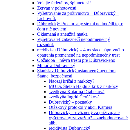
Volajte federálov, šplhnete si!
Zervan v pohotovosti
Vyšetrovanie za príživníctvo – Dúbravický –
Lichovník
Dúbravický: Prosím, aby ste mi netlmočili to, o
čom nič neviem!
Oklamaná a zneužitá matka
Vyšetrovateľ zabezpečí nepodmienečný
rozsudok
recidivista Dúbravický – 4 mesiace nápravného
opatrenia premenené na nepodmienečný trest
Obžaloba – návrh trestu pre Dúbravického
Mihoč a Dubravický
Stanislav Dubravický ustanovený agentom
Štátnej bezpečnosti
Naozaj kričal z narkózy?
MUDr. Štefan Hajdu a krik z narkózy
svedkyňa Katarína Drábeková
svedkyňa Ingrid Čerňáková
Dubravický – poznatky
Otázkový protokol v akcii Kamera
Dúbravický – uväznený za príživu, ale
vyšetrovaný za vraždu? – znehodnocované
alibi
recidivista Dubravický