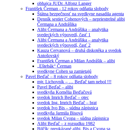
obhajca JUDr. Alfonz Langer
František Čerman - 12 rokov odňatia slobody
Štátna bezpečnosť na svedkyne nasadila agenta
Denník sestier Cohenových – nepriestrelné alibi
Čermana a Andrášika
Alibi Čermana a Andrášika – analytika
svedeckých výpovedí, časť 1
Alibi Čermana a Andrášika – analytika
svedeckých výpovedí, časť 2
Kauza Cervanová – druhá diskotéka a svedok
Antošovský
František Čerman a Milan Andrášik – alibi
„Eštebák“ Čerman
svedkyne Cohen sa zamietajú
Pavel Beďač – 8 rokov odňatia slobody
mjr. Lichovník – … Beďač tam nebol !!!
Pavel Beďač – alibi
svedkyňa Kornélia Beďačová
svedok Imrich Beďač – otec
svedok Ing. Imrich Beďač – brat
svedok Ivo Bis – súdna zápisnica
svedkyňa Jarmila Bisová
svedok Milan Cvopa – súdna zápisnica
Alibi Beďač – z rozsudku 1982
Bilčík: preukázané alibi, Bis a Cvopa sa