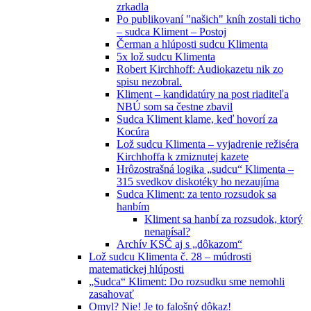
zrkadla
Po publikovaní "našich" kníh zostali ticho
– sudca Kliment – Postoj
Čerman a hlúposti sudcu Klimenta
5x lož sudcu Klimenta
Robert Kirchhoff: Audiokazetu nik zo
spisu nezobral.
Kliment – kandidatúry na post riaditeľa
NBÚ som sa čestne zbavil
Sudca Kliment klame, keď hovorí za
Kocúra
Lož sudcu Klimenta – vyjadrenie režiséra
Kirchhoffa k zmiznutej kazete
Hrôzostrašná logika „sudcu“ Klimenta –
315 svedkov diskotéky ho nezaujíma
Sudca Kliment: za tento rozsudok sa
hanbím
Kliment sa hanbí za rozsudok, ktorý
nenapísal?
Archív KSČ aj s „dôkazom“
Lož sudcu Klimenta č. 28 – múdrosti
matematickej hlúposti
„Sudca“ Kliment: Do rozsudku sme nemohli
zasahovať
Omyl? Nie! Je to falošný dôkaz!