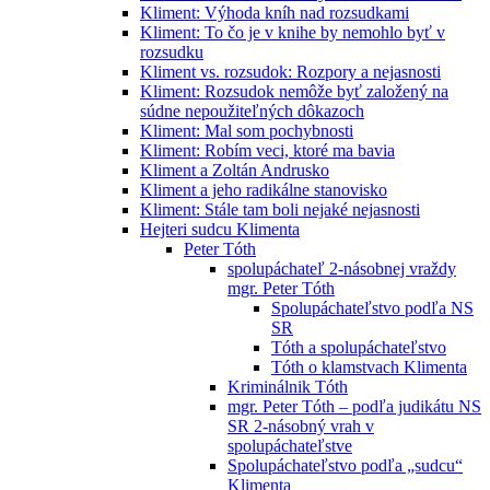
Kliment: Výhoda kníh nad rozsudkami
Kliment: To čo je v knihe by nemohlo byť v
rozsudku
Kliment vs. rozsudok: Rozpory a nejasnosti
Kliment: Rozsudok nemôže byť založený na
súdne nepoužiteľných dôkazoch
Kliment: Mal som pochybnosti
Kliment: Robím veci, ktoré ma bavia
Kliment a Zoltán Andrusko
Kliment a jeho radikálne stanovisko
Kliment: Stále tam boli nejaké nejasnosti
Hejteri sudcu Klimenta
Peter Tóth
spolupáchateľ 2-násobnej vraždy
mgr. Peter Tóth
Spolupáchateľstvo podľa NS
SR
Tóth a spolupáchateľstvo
Tóth o klamstvach Klimenta
Kriminálnik Tóth
mgr. Peter Tóth – podľa judikátu NS
SR 2-násobný vrah v
spolupáchateľstve
Spolupáchateľstvo podľa „sudcu“
Klimenta