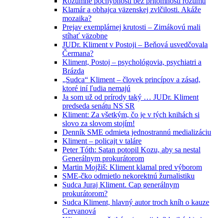
Rozumné pochybnosti bez prítomnosti rozumu
Klamár a obhajca väzenskej zvlčilosti. Akáže
mozaika?
Prejav exemplárnej krutosti – Zimákovú mali
stíhať väzobne
JUDr. Kliment v Postoji – Beňová usvedčovala
Čermana?
Kliment, Postoj – psychológovia, psychiatri a
Brázda
„Sudca“ Kliment – človek princípov a zásad,
ktoré iní ľudia nemajú
Ja som už od prírody taký … JUDr. Kliment
predseda senátu NS SR
Kliment: Za všetkým, čo je v tých knihách si
slovo za slovom stojím!
Denník SME odmieta jednostrannú medializáciu
Kliment – policajt v taláre
Peter Tóth: Satan potopil Kozu, aby sa nestal
Generálnym prokurátorom
Martin Mojžiš: Kliment klamal pred výborom
SME-čko odmietlo nekorektnú žurnalistiku
Sudca Juraj Kliment. Cap generálnym
prokurátorom?
Sudca Kliment, hlavný autor troch kníh o kauze
Cervanová