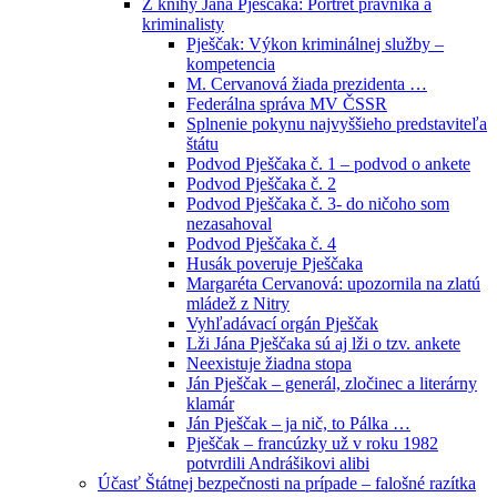
Z knihy Jána Pješčaka: Portrét právníka a
kriminalisty
Pješčak: Výkon kriminálnej služby –
kompetencia
M. Cervanová žiada prezidenta …
Federálna správa MV ČSSR
Splnenie pokynu najvyššieho predstaviteľa
štátu
Podvod Pješčaka č. 1 – podvod o ankete
Podvod Pješčaka č. 2
Podvod Pješčaka č. 3- do ničoho som
nezasahoval
Podvod Pješčaka č. 4
Husák poveruje Pješčaka
Margaréta Cervanová: upozornila na zlatú
mládež z Nitry
Vyhľadávací orgán Pješčak
Lži Jána Pješčaka sú aj lži o tzv. ankete
Neexistuje žiadna stopa
Ján Pješčak – generál, zločinec a literárny
klamár
Ján Pješčak – ja nič, to Pálka …
Pješčak – francúzky už v roku 1982
potvrdili Andrášikovi alibi
Účasť Štátnej bezpečnosti na prípade – falošné razítka