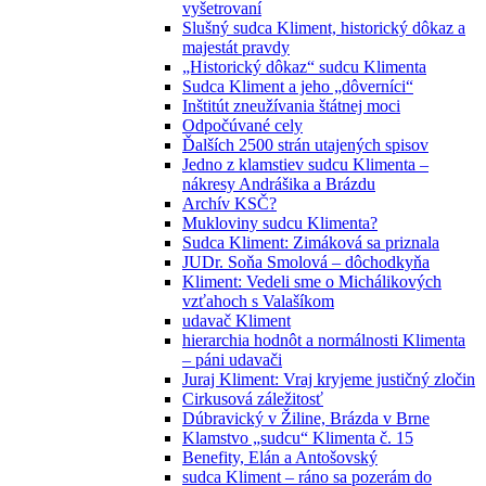
vyšetrovaní
Slušný sudca Kliment, historický dôkaz a
majestát pravdy
„Historický dôkaz“ sudcu Klimenta
Sudca Kliment a jeho „dôverníci“
Inštitút zneužívania štátnej moci
Odpočúvané cely
Ďalších 2500 strán utajených spisov
Jedno z klamstiev sudcu Klimenta –
nákresy Andrášika a Brázdu
Archív KSČ?
Mukloviny sudcu Klimenta?
Sudca Kliment: Zimáková sa priznala
JUDr. Soňa Smolová – dôchodkyňa
Kliment: Vedeli sme o Michálikových
vzťahoch s Valašíkom
udavač Kliment
hierarchia hodnôt a normálnosti Klimenta
– páni udavači
Juraj Kliment: Vraj kryjeme justičný zločin
Cirkusová záležitosť
Dúbravický v Žiline, Brázda v Brne
Klamstvo „sudcu“ Klimenta č. 15
Benefity, Elán a Antošovský
sudca Kliment – ráno sa pozerám do