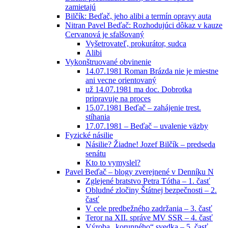
zamietajú
Bilčík: Beďač, jeho alibi a termín opravy auta
Nitran Pavel Beďač: Rozhodujúci dôkaz v kauze
Cervanová je sfalšovaný
Vyšetrovateľ, prokurátor, sudca
Alibi
Vykonštruované obvinenie
14.07.1981 Roman Brázda nie je miestne
ani vecne orientovaný
už 14.07.1981 ma doc. Dobrotka
pripravuje na proces
15.07.1981 Beďač – zahájenie trest.
stíhania
17.07.1981 – Beďač – uvalenie väzby
Fyzické násilie
Násilie? Žiadne! Jozef Bilčík – predseda
senátu
Kto to vymyslel?
Pavel Beďač – blogy zverejnené v Denníku N
Zglejené bratstvo Petra Tótha – 1. časť
Obludné zločiny Štátnej bezpečnosti – 2.
časť
V cele predbežného zadržania – 3. časť
Teror na XII. správe MV SSR – 4. časť
Výroba „korunného“ svedka – 5. časť