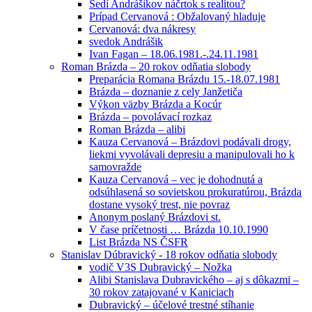
Sedí Andrášikov náčrtok s realitou?
Prípad Cervanová : Obžalovaný hladuje
Cervanová: dva nákresy
svedok Andrášik
Ivan Fagan – 18.06.1981.-.24.11.1981
Roman Brázda – 20 rokov odňatia slobody
Preparácia Romana Brázdu 15.-18.07.1981
Brázda – doznanie z cely Janžetiča
Výkon väzby Brázda a Kocúr
Brázda – povolávací rozkaz
Roman Brázda – alibi
Kauza Cervanová – Brázdovi podávali drogy,
liekmi vyvolávali depresiu a manipulovali ho k
samovražde
Kauza Cervanová – vec je dohodnutá a
odsúhlasená so sovietskou prokuratúrou, Brázda
dostane vysoký trest, nie povraz
Anonym poslaný Brázdovi st.
V čase príčetnosti … Brázda 10.10.1990
List Brázda NS ČSFR
Stanislav Dúbravický - 18 rokov odňatia slobody
vodič V3S Dubravický – Nožka
Alibi Stanislava Dubravického – aj s dôkazmi –
30 rokov zatajované v Kaniciach
Dubravický – účelové trestné stíhanie