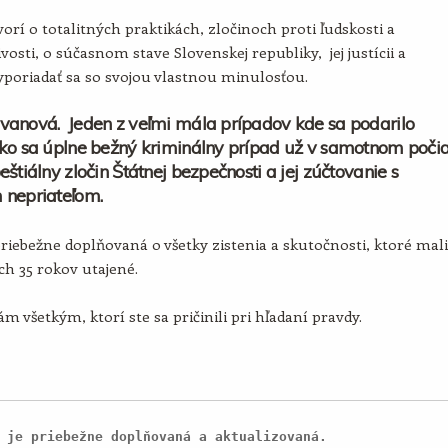
orí o totalitných praktikách, zločinoch proti ľudskosti a
vosti, o súčasnom stave Slovenskej republiky, jej justícii a
poriadať sa so svojou vlastnou minulosťou.
vanová. Jeden z veľmi mála prípadov kde sa podarilo
ko sa úplne bežný kriminálny prípad už v samotnom poči
eštiálny zločin Štátnej bezpečnosti a jej zúčtovanie s
 nepriateľom.
priebežne doplňovaná o všetky zistenia a skutočnosti, ktoré mali
ích 35 rokov utajené.
m všetkým, ktorí ste sa pričinili pri hľadaní pravdy.
 je priebežne doplňovaná a aktualizovaná.