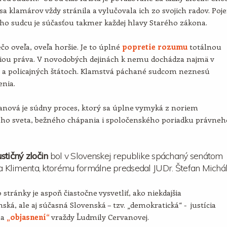
sa klamárov vždy stránila a vylučovala ich zo svojich radov. Poj
ho sudcu je súčasťou takmer každej hlavy Starého zákona.
ečo oveľa, oveľa horšie. Je to úplné
popretie rozumu
totálnou
iou práva. V novodobých dejinách k nemu dochádza najmä v
h a policajných štátoch. Klamstvá páchané sudcom neznesú
enia.
anová je súdny proces, ktorý sa úplne vymyká z noriem
ného sveta, bežného chápania i spoločenského poriadku právneh
stičný zločin
bol v Slovenskej republike spáchaný senátom
ja Klimenta, ktorému formálne predsedal JUDr. Štefan Michál
 stránky je aspoň čiastočne vysvetliť, ako niekdajšia
ská, ale aj súčasná Slovenská – tzv. „demokratická“ - justícia
na
„objasnení“
vraždy Ľudmily Cervanovej.