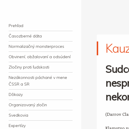
kauzacervanova.sk
Najdlhšie trvajúci, dodnes nevyjasnený
Navigation
súdny proces v dejnách slovenskej justície
Skip to content
Prehľad
Časozberné dáta
Kau
Normalizačný monsterproces
Obvinení, obžalovaní a odsúdení
Sudc
Zločiny proti ľudskosti
Nezákonnosti páchané v mene
nespr
ČSSR a SR
neko
Dôkazy
Organizovaný zločin
(Darrov Cl
Svedkovia
Expertízy
Klamstvo pr