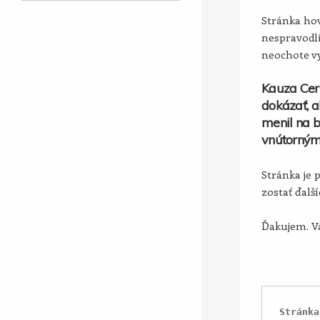
Stránka hov
nespravodli
neochote vy
Kauza Cer
dokázať, a
menil na b
vnútorným
Stránka je 
zostať ďalš
Ďakujem. Vá
Stránka