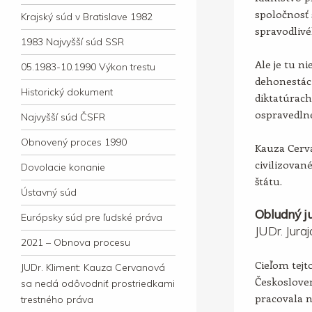
spoločnosť 
Krajský súd v Bratislave 1982
spravodlivé
1983 Najvyšší súd SSR
Ale je tu ni
05.1983-10.1990 Výkon trestu
dehonestác
Historický dokument
diktatúrac
ospravedln
Najvyšší súd ČSFR
Obnovený proces 1990
Kauza Cerv
civilizova
Dovolacie konanie
štátu.
Ústavný súd
Obludný ju
Európsky súd pre ľudské práva
JUDr. Jura
2021 – Obnova procesu
Cieľom tejto
JUDr. Kliment: Kauza Cervanová
Českosloven
sa nedá odôvodniť prostriedkami
pracovala 
trestného práva