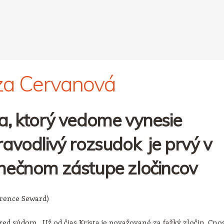
za Cervanová
a, ktorý vedome vynesie
avodlivý rozsudok je prvý v
nečnom zástupe zločincov
arence Seward)
ed súdom. Už od čias Krista je považované za ťažký zločin. Cno