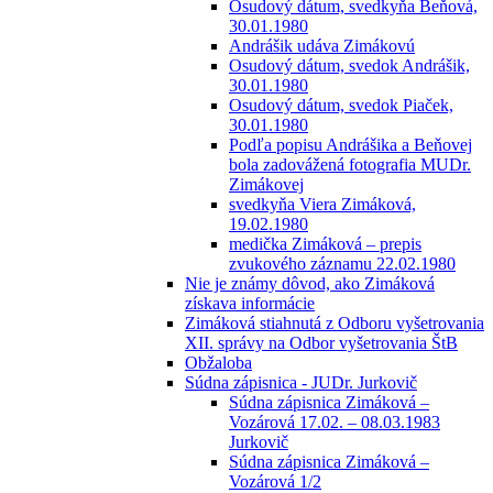
Osudový dátum, svedkyňa Beňová,
30.01.1980
Andrášik udáva Zimákovú
Osudový dátum, svedok Andrášik,
30.01.1980
Osudový dátum, svedok Piaček,
30.01.1980
Podľa popisu Andrášika a Beňovej
bola zadovážená fotografia MUDr.
Zimákovej
svedkyňa Viera Zimáková,
19.02.1980
medička Zimáková – prepis
zvukového záznamu 22.02.1980
Nie je známy dôvod, ako Zimáková
získava informácie
Zimáková stiahnutá z Odboru vyšetrovania
XII. správy na Odbor vyšetrovania ŠtB
Obžaloba
Súdna zápisnica - JUDr. Jurkovič
Súdna zápisnica Zimáková –
Vozárová 17.02. – 08.03.1983
Jurkovič
Súdna zápisnica Zimáková –
Vozárová 1/2