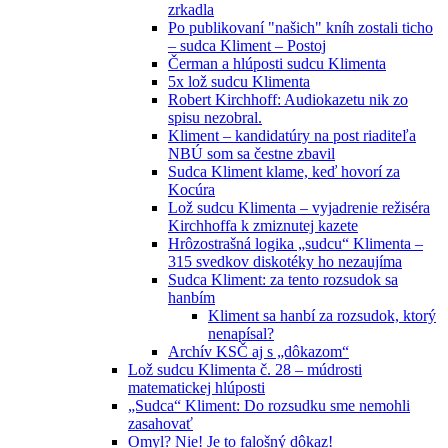
zrkadla
Po publikovaní "našich" kníh zostali ticho
– sudca Kliment – Postoj
Čerman a hlúposti sudcu Klimenta
5x lož sudcu Klimenta
Robert Kirchhoff: Audiokazetu nik zo
spisu nezobral.
Kliment – kandidatúry na post riaditeľa
NBÚ som sa čestne zbavil
Sudca Kliment klame, keď hovorí za
Kocúra
Lož sudcu Klimenta – vyjadrenie režiséra
Kirchhoffa k zmiznutej kazete
Hrôzostrašná logika „sudcu“ Klimenta –
315 svedkov diskotéky ho nezaujíma
Sudca Kliment: za tento rozsudok sa
hanbím
Kliment sa hanbí za rozsudok, ktorý
nenapísal?
Archív KSČ aj s „dôkazom“
Lož sudcu Klimenta č. 28 – múdrosti
matematickej hlúposti
„Sudca“ Kliment: Do rozsudku sme nemohli
zasahovať
Omyl? Nie! Je to falošný dôkaz!