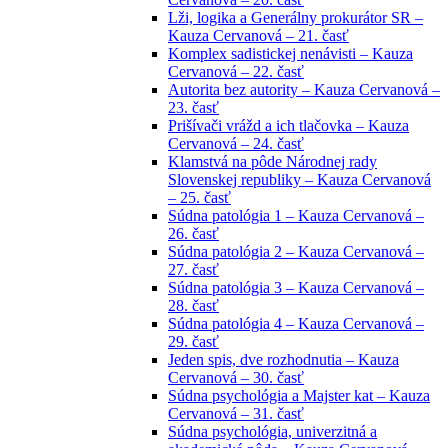
Lži, logika a Generálny prokurátor SR –
Kauza Cervanová – 21. časť
Komplex sadistickej nenávisti – Kauza
Cervanová – 22. časť
Autorita bez autority – Kauza Cervanová –
23. časť
Prišívači vrážd a ich tlačovka – Kauza
Cervanová – 24. časť
Klamstvá na pôde Národnej rady
Slovenskej republiky – Kauza Cervanová
– 25. časť
Súdna patológia 1 – Kauza Cervanová –
26. časť
Súdna patológia 2 – Kauza Cervanová –
27. časť
Súdna patológia 3 – Kauza Cervanová –
28. časť
Súdna patológia 4 – Kauza Cervanová –
29. časť
Jeden spis, dve rozhodnutia – Kauza
Cervanová – 30. časť
Súdna psychológia a Majster kat – Kauza
Cervanová – 31. časť
Súdna psychológia, univerzitná a