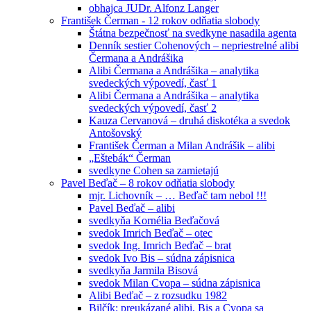
obhajca JUDr. Alfonz Langer
František Čerman - 12 rokov odňatia slobody
Štátna bezpečnosť na svedkyne nasadila agenta
Denník sestier Cohenových – nepriestrelné alibi
Čermana a Andrášika
Alibi Čermana a Andrášika – analytika
svedeckých výpovedí, časť 1
Alibi Čermana a Andrášika – analytika
svedeckých výpovedí, časť 2
Kauza Cervanová – druhá diskotéka a svedok
Antošovský
František Čerman a Milan Andrášik – alibi
„Eštebák“ Čerman
svedkyne Cohen sa zamietajú
Pavel Beďač – 8 rokov odňatia slobody
mjr. Lichovník – … Beďač tam nebol !!!
Pavel Beďač – alibi
svedkyňa Kornélia Beďačová
svedok Imrich Beďač – otec
svedok Ing. Imrich Beďač – brat
svedok Ivo Bis – súdna zápisnica
svedkyňa Jarmila Bisová
svedok Milan Cvopa – súdna zápisnica
Alibi Beďač – z rozsudku 1982
Bilčík: preukázané alibi, Bis a Cvopa sa