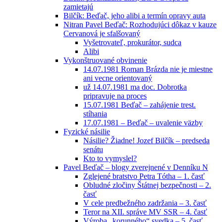
zamietajú
Bilčík: Beďač, jeho alibi a termín opravy auta
Nitran Pavel Beďač: Rozhodujúci dôkaz v kauze
Cervanová je sfalšovaný
Vyšetrovateľ, prokurátor, sudca
Alibi
Vykonštruované obvinenie
14.07.1981 Roman Brázda nie je miestne
ani vecne orientovaný
už 14.07.1981 ma doc. Dobrotka
pripravuje na proces
15.07.1981 Beďač – zahájenie trest.
stíhania
17.07.1981 – Beďač – uvalenie väzby
Fyzické násilie
Násilie? Žiadne! Jozef Bilčík – predseda
senátu
Kto to vymyslel?
Pavel Beďač – blogy zverejnené v Denníku N
Zglejené bratstvo Petra Tótha – 1. časť
Obludné zločiny Štátnej bezpečnosti – 2.
časť
V cele predbežného zadržania – 3. časť
Teror na XII. správe MV SSR – 4. časť
Výroba „korunného“ svedka – 5. časť