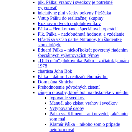
plk. Pálka: vrahov i svedkov je potrebné
vytypovať
iniciatívne plní všetky pokyny Pješčaka
Vstup Pálku do realizačnej skupiny
Rozhovor dvoch podplukovníkov
Pálka – člen komanda špeciálnych operácií
Plk. Pálka – nadobudnutá hodnosť a vzdelanie
Hľadá sa vzťah partie Nitranov, ku študentke
stomatológie
Eduard Pálka – niekoľkokrát poverený riadením
špeciálnych vyšetrovacích týmov
„Dílčí plán“ plukovníka Pálku – začiatok januára
1978
chartista John Bok
Pálka – dátum 1. realizačného návrhu
Dom pána Simicha
Prehodnotenie pôvodných zistení
záujem o osoby, ktoré boli na diskotéke v iné dni
typovanie svedkov
Manuál ako získať vrahov i svedkov
Vytypované osoby
Pálka vs. Kliment – ani nevedeli, aké auto
som mal
Klamár Pálka – nikoho som o prípade
neinformoval