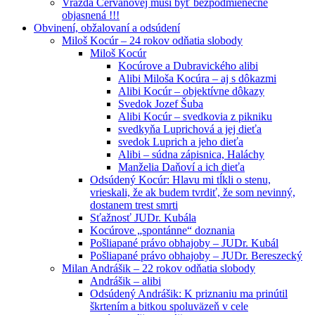
Vražda Cervanovej musí byť bezpodmienečne
objasnená !!!
Obvinení, obžalovaní a odsúdení
Miloš Kocúr – 24 rokov odňatia slobody
Miloš Kocúr
Kocúrove a Dubravického alibi
Alibi Miloša Kocúra – aj s dôkazmi
Alibi Kocúr – objektívne dôkazy
Svedok Jozef Šuba
Alibi Kocúr – svedkovia z pikniku
svedkyňa Luprichová a jej dieťa
svedok Luprich a jeho dieťa
Alibi – súdna zápisnica, Haláchy
Manželia Daňoví a ich dieťa
Odsúdený Kocúr: Hlavu mi tĺkli o stenu,
vrieskali, že ak budem tvrdiť, že som nevinný,
dostanem trest smrti
Sťažnosť JUDr. Kubála
Kocúrove „spontánne“ doznania
Pošliapané právo obhajoby – JUDr. Kubál
Pošliapané právo obhajoby – JUDr. Bereszecký
Milan Andrášik – 22 rokov odňatia slobody
Andrášik – alibi
Odsúdený Andrášik: K priznaniu ma prinútil
škrtením a bitkou spoluväzeň v cele