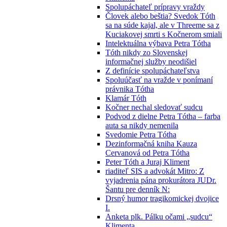
Spolupáchateľ prípravy vraždy
Človek alebo beštia? Svedok Tóth
sa na súde kajal, ale v Threeme sa z
Kuciakovej smrti s Kočnerom smiali
Intelektuálna výbava Petra Tótha
Tóth nikdy zo Slovenskej
informačnej služby neodišiel
Z definície spolupáchateľstva
Spoluúčasť na vražde v ponímaní
právnika Tótha
Klamár Tóth
Kočner nechal sledovať sudcu
Podvod z dielne Petra Tótha – farba
auta sa nikdy nemenila
Svedomie Petra Tótha
Dezinformačná kniha Kauza
Cervanová od Petra Tótha
Peter Tóth a Juraj Kliment
riaditeľ SIS a advokát Mitro: Z
vyjadrenia pána prokurátora JUDr.
Šantu pre denník N:
Drsný humor tragikomickej dvojice
I.
Anketa plk. Pálku očami „sudcu“
Klimenta