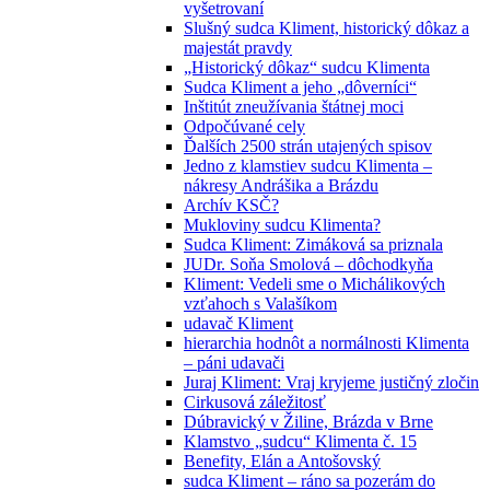
vyšetrovaní
Slušný sudca Kliment, historický dôkaz a
majestát pravdy
„Historický dôkaz“ sudcu Klimenta
Sudca Kliment a jeho „dôverníci“
Inštitút zneužívania štátnej moci
Odpočúvané cely
Ďalších 2500 strán utajených spisov
Jedno z klamstiev sudcu Klimenta –
nákresy Andrášika a Brázdu
Archív KSČ?
Mukloviny sudcu Klimenta?
Sudca Kliment: Zimáková sa priznala
JUDr. Soňa Smolová – dôchodkyňa
Kliment: Vedeli sme o Michálikových
vzťahoch s Valašíkom
udavač Kliment
hierarchia hodnôt a normálnosti Klimenta
– páni udavači
Juraj Kliment: Vraj kryjeme justičný zločin
Cirkusová záležitosť
Dúbravický v Žiline, Brázda v Brne
Klamstvo „sudcu“ Klimenta č. 15
Benefity, Elán a Antošovský
sudca Kliment – ráno sa pozerám do