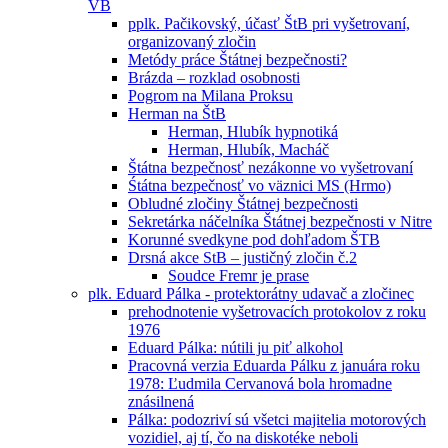
VB
pplk. Pačikovský, účasť ŠtB pri vyšetrovaní,
organizovaný zločin
Metódy práce Štátnej bezpečnosti?
Brázda – rozklad osobnosti
Pogrom na Milana Proksu
Herman na ŠtB
Herman, Hlubík hypnotiká
Herman, Hlubík, Macháč
Štátna bezpečnosť nezákonne vo vyšetrovaní
Śtátna bezpečnosť vo väznici MS (Hrmo)
Obludné zločiny Štátnej bezpečnosti
Sekretárka náčelníka Štátnej bezpečnosti v Nitre
Korunné svedkyne pod dohľadom ŠTB
Drsná akce StB – justičný zločin č.2
Soudce Fremr je prase
plk. Eduard Pálka - protektorátny udavač a zločinec
prehodnotenie vyšetrovacích protokolov z roku
1976
Eduard Pálka: nútili ju piť alkohol
Pracovná verzia Eduarda Pálku z januára roku
1978: Ľudmila Cervanová bola hromadne
znásilnená
Pálka: podozriví sú všetci majitelia motorových
vozidiel, aj tí, čo na diskotéke neboli