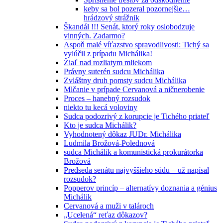
keby sa bol pozeral pozornejšie…
hrádzový strážnik
Škandál !!! Senát, ktorý roky oslobodzuje
vinných. Zadarmo?
Aspoň malé víťazstvo spravodlivosti: Tichý sa
vylúčil z prípadu Michálika!
Žiaľ nad rozliatym mliekom
Právny suterén sudcu Michálika
Zvláštny druh pomsty sudcu Michálika
Mlčanie v prípade Cervanová a ničnerobenie
Proces – hanebný rozsudok
niekto tu kecá voloviny
Sudca podozrivý z korupcie je Tichého priateľ
Kto je sudca Michálik?
Vyhodnotený dôkaz JUDr. Michálika
Ludmila Brožová-Polednová
sudca Michálik a komunistická prokurátorka
Brožová
Predseda senátu najvyššieho súdu – už napísal
rozsudok?
Popperov princíp – alternatívy doznania a génius
Michálik
Cervanová a muži v talároch
„Ucelená“ reťaz dôkazov?