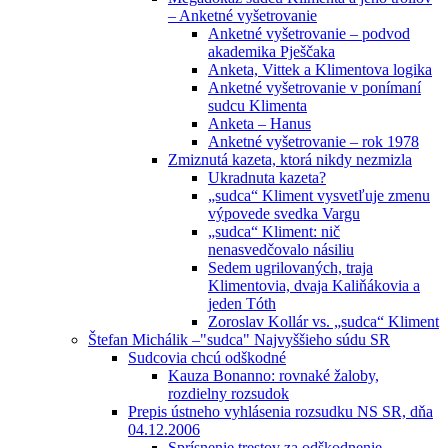
– Anketné vyšetrovanie
Anketné vyšetrovanie – podvod
akademika Pješčaka
Anketa, Vittek a Klimentova logika
Anketné vyšetrovanie v ponímaní
sudcu Klimenta
Anketa – Hanus
Anketné vyšetrovanie – rok 1978
Zmiznutá kazeta, ktorá nikdy nezmizla
Ukradnuta kazeta?
„sudca“ Kliment vysvetľuje zmenu
výpovede svedka Vargu
„sudca“ Kliment: nič
nenasvedčovalo násiliu
Sedem ugrilovaných, traja
Klimentovia, dvaja Kaliňákovia a
jeden Tóth
Zoroslav Kollár vs. „sudca“ Kliment
Štefan Michálik –"sudca" Najvyššieho súdu SR
Sudcovia chcú odškodné
Kauza Bonanno: rovnaké žaloby,
rozdielny rozsudok
Prepis ústneho vyhlásenia rozsudku NS SR, dňa
04.12.2006
Sprísnenie trestov za odškodnenie