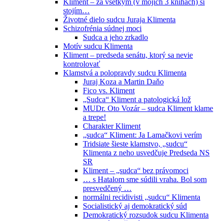
Kliment – za všetkým (v mojich 3 knihách) si
stojím…
Životné dielo sudcu Juraja Klimenta
Schizofrénia súdnej moci
Sudca a jeho zrkadlo
Motív sudcu Klimenta
Kliment – predseda senátu, ktorý sa nevie
kontrolovať
Klamstvá a polopravdy sudcu Klimenta
Juraj Koza a Martin Daňo
Fico vs. Kliment
„Sudca“ Kliment a patologická lož
MUDr. Oto Vozár – sudca Kliment klame
a trepe!
Charakter Kliment
„sudca“ Kliment: Ja Lamačkovi verím
Tridsiate šieste klamstvo, „sudcu“
Klimenta z neho usvedčuje Predseda NS
SR
Kliment – „sudca“ bez právomoci
… s Hatalom sme súdili vraha. Bol som
presvedčený …
normálni recidivisti „sudcu“ Klimenta
Socialistický aj demokratický súd
Demokratický rozsudok sudcu Klimenta