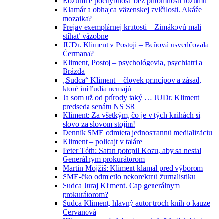
Rozumné pochybnosti bez prítomnosti rozumu
Klamár a obhajca väzenskej zvlčilosti. Akáže
mozaika?
Prejav exemplárnej krutosti – Zimákovú mali
stíhať väzobne
JUDr. Kliment v Postoji – Beňová usvedčovala
Čermana?
Kliment, Postoj – psychológovia, psychiatri a
Brázda
„Sudca“ Kliment – človek princípov a zásad,
ktoré iní ľudia nemajú
Ja som už od prírody taký … JUDr. Kliment
predseda senátu NS SR
Kliment: Za všetkým, čo je v tých knihách si
slovo za slovom stojím!
Denník SME odmieta jednostrannú medializáciu
Kliment – policajt v taláre
Peter Tóth: Satan potopil Kozu, aby sa nestal
Generálnym prokurátorom
Martin Mojžiš: Kliment klamal pred výborom
SME-čko odmietlo nekorektnú žurnalistiku
Sudca Juraj Kliment. Cap generálnym
prokurátorom?
Sudca Kliment, hlavný autor troch kníh o kauze
Cervanová