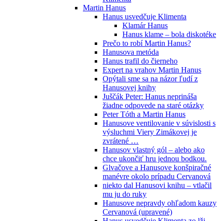
Martin Hanus
Hanus usvedčuje Klimenta
Klamár Hanus
Hanus klame – bola diskotéke
Prečo to robí Martin Hanus?
Hanusova metóda
Hanus trafil do čierneho
Expert na vrahov Martin Hanus
Opýtali sme sa na názor ľudí z
Hanusovej knihy
Juščák Peter: Hanus neprináša
žiadne odpovede na staré otázky
Peter Tóth a Martin Hanus
Hanusove ventilovanie v súvislosti s
výsluchmi Viery Zimákovej je
zvrátené …
Hanusov vlastný gól – alebo ako
chce ukončiť hru jednou bodkou.
Glvačove a Hanusove konšpiračné
manévre okolo prípadu Cervanová
niekto dal Hanusovi knihu – vtlačil
mu ju do ruky
Hanusove nepravdy ohľadom kauzy
Cervanová (upravené)
Hanus usvedčuje Klimenta zo lži