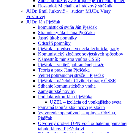
Sudca podozrivý z korupcie je Tichého priateľ
Rozsudok Michálik a hrádzový strážnik
JUDr. Emil Jurkovič – „sudca“ MUDr. Viery
Vozárovej
JUDr. Ján Pješčak
komunistická sviňa Ján Pješčak
Strannícky úkol Jána Pješčaka
Jasný úkol: pomníky
Odstráň pomníky
Pješčak – predseda vedeckotechnickej rady
Komunistický zločinec sovietskych spôsobov
Námestník ministra vnútra ČSSR
Pješčak – veliteľ pohraničnej stráže
Teória a prax Jána Pješčaka
Velitel pohraničnej stráže – Pješčak
Pješčak – náčelník Civilnej obrany ČSSR
Stíhanie komunistického vraha
Zamagurské noviny
Pod taktovkou Jána Pješčáka
UZEL – izolácia od vonkajšieho sveta
Pamätná tabuľa zločincovi je zločin
Vytvorenie operatívnej skupiny – Obzina,
Pjaščak
Otvorený protest ÚPN voči odhaleniu pamätnej
tabule Jánovi Pješčakovi