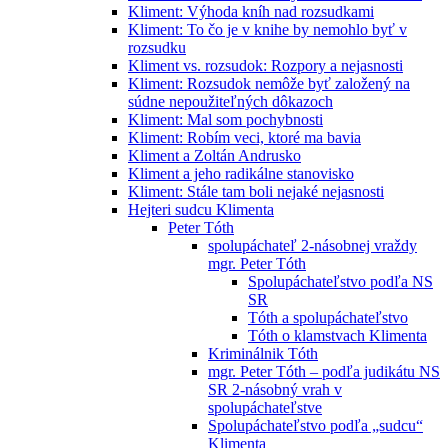
Kliment: Výhoda kníh nad rozsudkami
Kliment: To čo je v knihe by nemohlo byť v
rozsudku
Kliment vs. rozsudok: Rozpory a nejasnosti
Kliment: Rozsudok nemôže byť založený na
súdne nepoužiteľných dôkazoch
Kliment: Mal som pochybnosti
Kliment: Robím veci, ktoré ma bavia
Kliment a Zoltán Andrusko
Kliment a jeho radikálne stanovisko
Kliment: Stále tam boli nejaké nejasnosti
Hejteri sudcu Klimenta
Peter Tóth
spolupáchateľ 2-násobnej vraždy
mgr. Peter Tóth
Spolupáchateľstvo podľa NS
SR
Tóth a spolupáchateľstvo
Tóth o klamstvach Klimenta
Kriminálnik Tóth
mgr. Peter Tóth – podľa judikátu NS
SR 2-násobný vrah v
spolupáchateľstve
Spolupáchateľstvo podľa „sudcu“
Klimenta