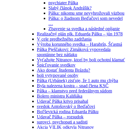
psychiater Pálka
Slabý článok Andrášik?
Pálka: nikomu sme nevyhrožovali väzbou
Pálka: o žiadnom Beďačovi som nevedel
…
Zbavenie sa svedka a následné opíjanie
Realizačný plán plk. Eduarda Pálku – jún 1978
V cele predbežného zadržania
Výroba korunného svedka – Harabrín, Šťastná
Pálka Pješčakovi: Zimáková vypovedala
spontánne bez nátlaku
Vyťažujte Nitranov, ktorí by boli ochotní klamať
Špicľovanie svedkov
Ako dostať študenta Brázdu?
boli vytypované osoby
Pálka (Urbánek) zisťuje, že 1 auto mu chýba
Byla nalezena kostra – snad člena KSČ
Pálka – klamstvo pred federálnym súdom
Bolero ministra Kaliňáka
Udavač Pálka krivo prisahal
svedok Antošovský o Beďačovi
Boľševická rodina Eduarda Pálku
Udavač Pálka – rozsudok
surovci, psychopati a sadisti
Akcia VILIK odkryla Nitranov