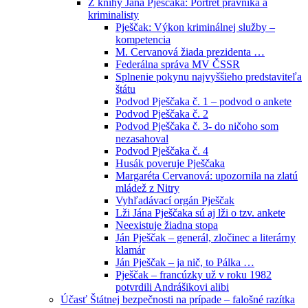
Z knihy Jána Pješčaka: Portrét právníka a
kriminalisty
Pješčak: Výkon kriminálnej služby –
kompetencia
M. Cervanová žiada prezidenta …
Federálna správa MV ČSSR
Splnenie pokynu najvyššieho predstaviteľa
štátu
Podvod Pješčaka č. 1 – podvod o ankete
Podvod Pješčaka č. 2
Podvod Pješčaka č. 3- do ničoho som
nezasahoval
Podvod Pješčaka č. 4
Husák poveruje Pješčaka
Margaréta Cervanová: upozornila na zlatú
mládež z Nitry
Vyhľadávací orgán Pješčak
Lži Jána Pješčaka sú aj lži o tzv. ankete
Neexistuje žiadna stopa
Ján Pješčak – generál, zločinec a literárny
klamár
Ján Pješčak – ja nič, to Pálka …
Pješčak – francúzky už v roku 1982
potvrdili Andrášikovi alibi
Účasť Štátnej bezpečnosti na prípade – falošné razítka