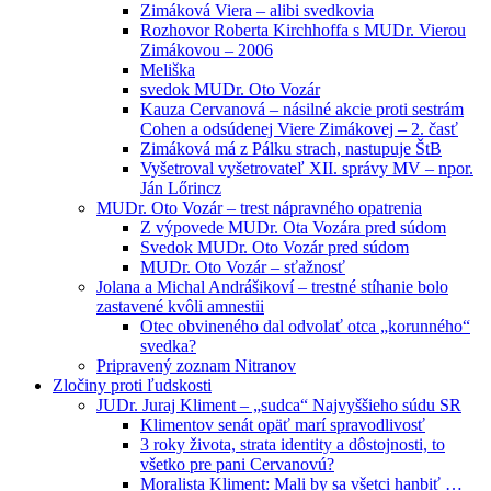
Zimáková Viera – alibi svedkovia
Rozhovor Roberta Kirchhoffa s MUDr. Vierou
Zimákovou – 2006
Meliška
svedok MUDr. Oto Vozár
Kauza Cervanová – násilné akcie proti sestrám
Cohen a odsúdenej Viere Zimákovej – 2. časť
Zimáková má z Pálku strach, nastupuje ŠtB
Vyšetroval vyšetrovateľ XII. správy MV – npor.
Ján Lőrincz
MUDr. Oto Vozár – trest nápravného opatrenia
Z výpovede MUDr. Ota Vozára pred súdom
Svedok MUDr. Oto Vozár pred súdom
MUDr. Oto Vozár – sťažnosť
Jolana a Michal Andrášikoví – trestné stíhanie bolo
zastavené kvôli amnestii
Otec obvineného dal odvolať otca „korunného“
svedka?
Pripravený zoznam Nitranov
Zločiny proti ľudskosti
JUDr. Juraj Kliment – „sudca“ Najvyššieho súdu SR
Klimentov senát opäť marí spravodlivosť
3 roky života, strata identity a dôstojnosti, to
všetko pre pani Cervanovú?
Moralista Kliment: Mali by sa všetci hanbiť …