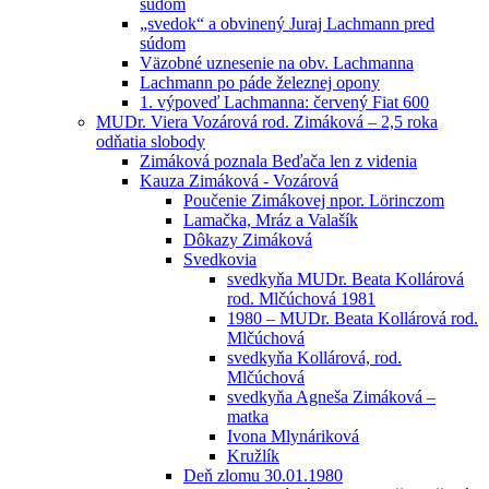
súdom
„svedok“ a obvinený Juraj Lachmann pred
súdom
Väzobné uznesenie na obv. Lachmanna
Lachmann po páde železnej opony
1. výpoveď Lachmanna: červený Fiat 600
MUDr. Viera Vozárová rod. Zimáková – 2,5 roka
odňatia slobody
Zimáková poznala Beďača len z videnia
Kauza Zimáková - Vozárová
Poučenie Zimákovej npor. Lörinczom
Lamačka, Mráz a Valašík
Dôkazy Zimáková
Svedkovia
svedkyňa MUDr. Beata Kollárová
rod. Mlčúchová 1981
1980 – MUDr. Beata Kollárová rod.
Mlčúchová
svedkyňa Kollárová, rod.
Mlčúchová
svedkyňa Agneša Zimáková –
matka
Ivona Mlynáriková
Kružlík
Deň zlomu 30.01.1980