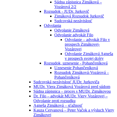
Súdna zápisnica Zimáková –
Vozárová 2/2
Rozsudok - JUDr. Jurkovič
Zimáková Rozsudok Jurkovič
Sudcovská nezávislosť
Odvolania
Odvolanie Zimáková
Odvolanie advokát Filo
Odvolanie – advokát Filo v
prospech Zimákovej-
Vozárovej
Odvolanie Zimáková Agneša
v prospech svojej dcéry
Rozsudok, uznesenie - Pohančeníková
Uznesenie Pohančeníková
Rozsudok Zimáková-Vozárová –
Pohančeníková
Sudcovská nezávislosť JUDr. Jurkoviča
MUDr. Viera Zimáková Vozárová pred súdom
Súdna zápisnica – proces s MUDr. Zimákovou
Dr. Filo – advokát MUDr. Viery Vozárovej –
Odvolanie proti rozsudku
Agneša Zimáková – sťažnosť
Kauza Cervanová – Peter Vačok a výsluch Viery
Zimákovej