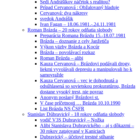
Sedí Andrášikov náčrtok s realitou?
Prípad Cervanová : Obžalovaný hladuje
Cervanová: dva nákresy
svedok Andrášik
Ivan Fagan – 18.06.1981.-.24.11.1981
Roman Brázda – 20 rokov odňatia slobody
Preparácia Romana Brázdu 15.-18.07.1981
Brázda – doznanie z cely Janžetiča
Výkon väzby Brázda a Kocúr
Brázda – povolávací rozkaz
Roman Brázda – alibi
Kauza Cervanová – Brázdovi podávali drogy,
liekmi vyvolávali depresiu a manipulovali ho k
samovražde
Kauza Cervanová – vec je dohodnutá a
odsúhlasená so sovietskou prokuratúrou, Brázda
dostane vysoký trest, nie povraz
Anonym poslaný Brázdovi st.
V čase príčetnosti … Brázda 10.10.1990
List Brázda NS ČSFR
Stanislav Dúbravický - 18 rokov odňatia slobody
vodič V3S Dubravický – Nožka
Alibi Stanislava Dubravického – aj s dôkazmi –
30 rokov zatajované v Kaniciach
Dubravický – účelové trestné stíhanie