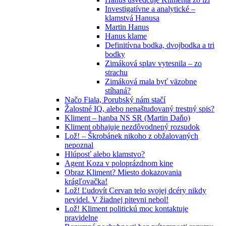
Investigatívne a analytické –
klamstvá Hanusa
Martin Hanus
Hanus klame
Definitívna bodka, dvojbodka a tri
bodky
Zimáková splav vytesnila – zo
strachu
Zimáková mala byť väzobne
stíhaná?
Načo Fiala, Porubský nám stačí
Žalostné IQ, alebo nenaštudovaný trestný spis?
Kliment – hanba NS SR (Martin Daňo)
Kliment obhajuje nezdôvodnený rozsudok
Lož! – Škrobánek nikoho z obžalovaných
nepoznal
Hlúposť alebo klamstvo?
Agent Koza v poloprázdnom kine
Obraz Kliment? Miesto dokazovania
krágľovačka!
Lož! Ľudovít Cervan telo svojej dcéry nikdy
nevidel. V žiadnej pitevni nebol!
Lož! Kliment politickú moc kontaktuje
pravidelne