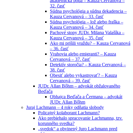
akademická pôda – Kauza Cervanová –
32. časť
Súdna psychológia a súdna dekadencia –
Kauza Cervanová – 33. časť
Súdna psychológia – lož alebo fraška –
Kauza Cervanová – 34. časť
Pachové stopy JUDr. Milana Valašíka –
Kauza Cervanová – 35. časť
Ako mi prišili vraždu? – Kauza Cervanová
– 36. časť
Vrahovia alebo emigranti? – Kauza
Cervanová – 37. časť
Detektív storočia? – Kauza Cervanová –
38. časť
Obesiť alebo vykastrovať? – Kauza
Cervanová – 39. časť
JUDr. Allan Bőhm – advokát obžalovaného
Beďača
Obhajca Beďača a Čermana – advokát
JUDr. Allan Bőhm
Juraj Lachmann – 4 roky odňatia slobody
Policajný kolaborant Lachmann?
Ako prebiehalo spracovanie Lachmanna, tzv.
korunného svedka?
„svedok“ a obvinený Juro Lachmann pred