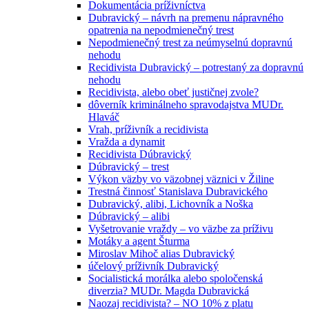
Dokumentácia príživníctva
Dubravický – návrh na premenu nápravného
opatrenia na nepodmienečný trest
Nepodmienečný trest za neúmyselnú dopravnú
nehodu
Recidivista Dubravický – potrestaný za dopravnú
nehodu
Recidivista, alebo obeť justičnej zvole?
dôverník kriminálneho spravodajstva MUDr.
Hlaváč
Vrah, príživník a recidivista
Vražda a dynamit
Recidivista Dúbravický
Dúbravický – trest
Výkon väzby vo väzobnej väznici v Žiline
Trestná činnosť Stanislava Dubravického
Dubravický, alibi, Lichovník a Noška
Dúbravický – alibi
Vyšetrovanie vraždy – vo väzbe za príživu
Motáky a agent Šturma
Miroslav Mihoč alias Dubravický
účelový príživník Dubravický
Socialistická morálka alebo spoločenská
diverzia? MUDr. Magda Dubravická
Naozaj recidivista? – NO 10% z platu