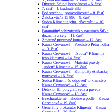
Diverzia Štátnej bezpečnosti – 6. časť
7. časť – Ukradnuté alibi
Pod strechou „spravodlivosti“ – 8. časť
Žaloba väzňa 15 896 – 9. časť
Sudca Kliment a jeho „dôverníci“ – 10.
časť
Paranoidný schizofrenik v pazúroch ŠtB a
doznania z cely – 11. časť
Zmarené prípravné konanie – 12. časť
Kauza Cervanová – Posolstvo Petra Tótha
– 13. časť
Kauza Cervanová – „Sudca“ Kliment a
jeho klamstvá – 14. časť
Kauza Cervanová – Majestát pravdy
„sudcu“ Klimenta – 15. časť
Kauza Cervanová – Kompiláty eštebáckej
tvorivosti – 16. časť
Sudca Kliment, čo odpoveď to klamstvo –
Kauza Cervanová – 17. časť
Detektor lží, polygraf, veda a paveda –
Kauza Cervanová – 18. časť
Bezcharakterné, nehodné a podlé – Kauza
Cervanová – 19. časť
Generálny prokurátor Kliment? – Kauza
Cervanová – 20. časť