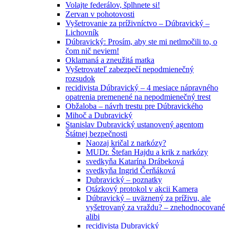
Volajte federálov, šplhnete si!
Zervan v pohotovosti
Vyšetrovanie za príživníctvo – Dúbravický –
Lichovník
Dúbravický: Prosím, aby ste mi netlmočili to, o
čom nič neviem!
Oklamaná a zneužitá matka
Vyšetrovateľ zabezpečí nepodmienečný
rozsudok
recidivista Dúbravický – 4 mesiace nápravného
opatrenia premenené na nepodmienečný trest
Obžaloba – návrh trestu pre Dúbravického
Mihoč a Dubravický
Stanislav Dubravický ustanovený agentom
Štátnej bezpečnosti
Naozaj kričal z narkózy?
MUDr. Štefan Hajdu a krik z narkózy
svedkyňa Katarína Drábeková
svedkyňa Ingrid Čerňáková
Dubravický – poznatky
Otázkový protokol v akcii Kamera
Dúbravický – uväznený za príživu, ale
vyšetrovaný za vraždu? – znehodnocované
alibi
recidivista Dubravický