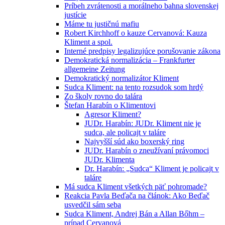
Príbeh zvrátenosti a morálneho bahna slovenskej
justície
Máme tu justičnú mafiu
Robert Kirchhoff o kauze Cervanová: Kauza
Kliment a spol.
Interné predpisy legalizujúce porušovanie zákona
Demokratická normalizácia – Frankfurter
allgemeine Zeitung
Demokratický normalizátor Kliment
Sudca Kliment: na tento rozsudok som hrdý
Zo školy rovno do talára
Štefan Harabín o Klimentovi
Agresor Kliment?
JUDr. Harabín: JUDr. Kliment nie je
sudca, ale policajt v taláre
Najvyšší súd ako boxerský ring
JUDr. Harabín o zneužívaní právomoci
JUDr. Klimenta
Dr. Harabín: „Sudca“ Kliment je policajt v
taláre
Má sudca Kliment všetkých päť pohromade?
Reakcia Pavla Beďača na článok: Ako Beďač
usvedčil sám seba
Sudca Kliment, Andrej Bán a Allan Bőhm –
prípad Cervanová