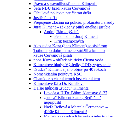
Právo a spravodlivosť sudcu Klimenta
Šéfa NBÚ brzdí kauza Cervanová
Cibuľová polievka pre čiernu dušu
Justičná mafia
Prepojenie zločinu na políciu, prokuratúru a súdy
Juraj Kliment – základný piliér dnešnej justície
Andrej Bán - .týždeň
Peter Tóth a Juraj Kliment
Krik bezmocných
Ako sudca Koza (dnes Kliment) so siskárom
Tóthom po dobrom mene zatúžili a knihu o
kauze Cervanová písali
npor. Koza – ohľadanie rieky Čierna voda
Klimentove bludy: Výsledky PDD, vytesnenie
„Sudca“ Kliment a jeho objav po 40 rokoch
Nomenklatúra politbyra KSČ
Charakter o charakteroch bez charakteru
Klimentove lži o Dr. Kubálovi
Ďalšie hlúposti „sudcu“ Klimenta
Levoča a JUDr. Böhm, klamstvo č. 37
„sudca“ Kliment klame, Beďač nič
nepripustil
Naďa Beňová a Marcela Čermanova –
ďalšie lži sudcu Klimenta!
Megadôkaz sudcu Klimenta a jeho trollov