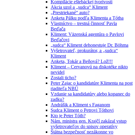
Kompilácie eštebáckej tvorivosti
Akcia uzol a „sudca“ Kliment
„Prestriekané“ auto?
Anketa Pálku podľa Klimenta a Tótha
Vlastníctvo – trestná činnosť Pavla
Beďača
Kliment: Väzenská agentúra o Pavlovi
Beďačovi
„sudca“ Kliment dehonestuje Dr. Böhma
Vyšetrovateľ, prokurátor, a „sudca“
Kliment
Anketa, Tokár a Beňová? Lož!!!
Kliment – Cervanovú na diskotéke nikto
nevidel
Zostali ticho?
Peter Zajac o kandidatúre Klimenta na post
riaditeľa NBÚ
Vzdanie sa kandidatúry alebo kopanec do
zadku?
Andrášik a Kliment s Faganom
Sudca Kliment o Petrovi Tóthovi
Kto je Peter Tóth?
Nám. ministra gen. Krajčí zakázal vstup
vyšetrovateľov do spisov operatívy
Štátna bezpečnosť nezákonne vo