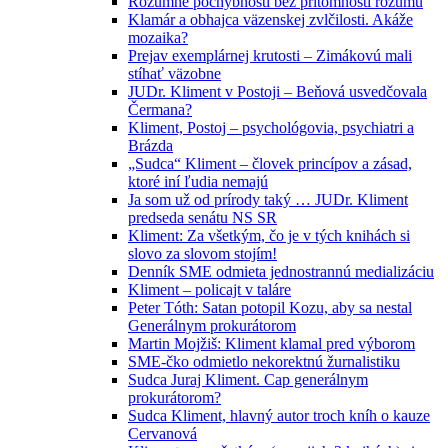
Rozumné pochybnosti bez prítomnosti rozumu
Klamár a obhajca väzenskej zvlčilosti. Akáže
mozaika?
Prejav exemplárnej krutosti – Zimákovú mali
stíhať väzobne
JUDr. Kliment v Postoji – Beňová usvedčovala
Čermana?
Kliment, Postoj – psychológovia, psychiatri a
Brázda
„Sudca“ Kliment – človek princípov a zásad,
ktoré iní ľudia nemajú
Ja som už od prírody taký … JUDr. Kliment
predseda senátu NS SR
Kliment: Za všetkým, čo je v tých knihách si
slovo za slovom stojím!
Denník SME odmieta jednostrannú medializáciu
Kliment – policajt v taláre
Peter Tóth: Satan potopil Kozu, aby sa nestal
Generálnym prokurátorom
Martin Mojžiš: Kliment klamal pred výborom
SME-čko odmietlo nekorektnú žurnalistiku
Sudca Juraj Kliment. Cap generálnym
prokurátorom?
Sudca Kliment, hlavný autor troch kníh o kauze
Cervanová