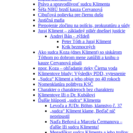
Právo a spravodlivosť sudcu Klimenta
Šéfa NBÚ brzdí kauza Cervanová
Cibuľová polievka pre čiernu dušu
Justičná mafia
Prepojenie zločinu na políciu, prokuratúru a súdy
Juraj Kliment – základný piliér dnešnej justície
Andrej Bán - .týždeň
Peter Tóth a Juraj Kliment
Krik bezmocných
Ako sudca Koza (dnes Kliment) so siskárom
Tóthom po dobrom mene zatúžili a knihu o
kauze Cervanová písali
npor. Koza – ohľadanie rieky Čierna voda
Klimentove bludy: Výsledky PDD, vytesnenie
„Sudca“ Kliment a jeho objav po 40 rokoch
Nomenklatúra politbyra KSČ
Charakter o charakteroch bez charakteru
Klimentove lži o Dr. Kubálovi
Ďalšie hlúposti „sudcu“ Klimenta
Levoča a JUDr. Böhm, klamstvo č. 37
„sudca“ Kliment klame, Beďač nič
nepripustil
Naďa Beňová a Marcela Čermanova –
ďalšie lži sudcu Klimenta!
Megadôkaz sudcu Klimenta a jeho trollov