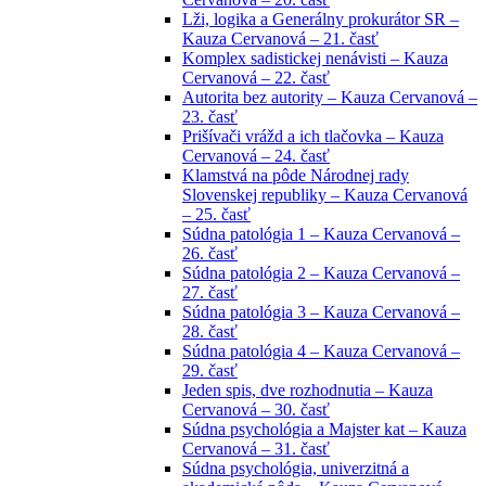
Lži, logika a Generálny prokurátor SR –
Kauza Cervanová – 21. časť
Komplex sadistickej nenávisti – Kauza
Cervanová – 22. časť
Autorita bez autority – Kauza Cervanová –
23. časť
Prišívači vrážd a ich tlačovka – Kauza
Cervanová – 24. časť
Klamstvá na pôde Národnej rady
Slovenskej republiky – Kauza Cervanová
– 25. časť
Súdna patológia 1 – Kauza Cervanová –
26. časť
Súdna patológia 2 – Kauza Cervanová –
27. časť
Súdna patológia 3 – Kauza Cervanová –
28. časť
Súdna patológia 4 – Kauza Cervanová –
29. časť
Jeden spis, dve rozhodnutia – Kauza
Cervanová – 30. časť
Súdna psychológia a Majster kat – Kauza
Cervanová – 31. časť
Súdna psychológia, univerzitná a