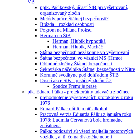
VB
pplk. Pačikovský, účasť ŠtB pri vyšetrovaní,
organizovaný zločin
Metódy práce Štátnej bezpečnosti?
Brázda – rozklad osobnosti
Pogrom na Milana Proksu
Herman na ŠtB
Herman, Hlubík hypnotiká
Herman, Hlubík, Macháč
Štátna bezpečnosť nezákonne vo vyšetrovaní
Śtátna bezpečnosť vo väznici MS (Hrmo)
Obludné zločiny Štátnej bezpečnosti
Sekretárka náčelníka Štátnej bezpečnosti v Nitre
Korunné svedkyne pod dohľadom ŠTB
Drsná akce StB – justičný zločin č.2
Soudce Fremr je prase
plk. Eduard Pálka - protektorátny udavač a zločinec
prehodnotenie vyšetrovacích protokolov z roku
1976
Eduard Pálka: nútili ju piť alkohol
Pracovná verzia Eduarda Pálku z januára roku
1978: Ľudmila Cervanová bola hromadne
znásilnená
Pálka: podozriví sú všetci majitelia motorových
vozidiel, aj tí, čo na diskotéke neboli