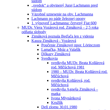
súdom
„svedok“ a obvinený Juraj Lachmann pred
súdom
Väzobné uznesenie na obv. Lachmanna
Lachmann po páde železnej opony
1. výpoveď Lachmanna: červený Fiat 600
MUDr. Viera Vozárová rod. Zimáková – 2,5 roka
odňatia slobody
Zimáková poznala Beďača len z videnia
Kauza Zimáková - Vozárová
Poučenie Zimákovej npor. Lörinczom
Lamačka, Mráz a Valašík
Dôkazy Zimáková
Svedkovia
svedkyňa MUDr. Beata Kollárová
rod. Mlčúchová 1981
1980 – MUDr. Beata Kollárová rod.
Mlčúchová
svedkyňa Kollárová, rod.
Mlčúchová
svedkyňa Agneša Zimáková –
matka
Ivona Mlynáriková
Kružlík
Deň zlomu 30.01.1980