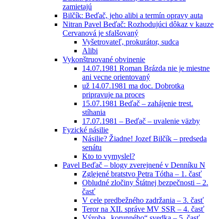
zamietajú
Bilčík: Beďač, jeho alibi a termín opravy auta
Nitran Pavel Beďač: Rozhodujúci dôkaz v kauze
Cervanová je sfalšovaný
Vyšetrovateľ, prokurátor, sudca
Alibi
Vykonštruované obvinenie
14.07.1981 Roman Brázda nie je miestne
ani vecne orientovaný
už 14.07.1981 ma doc. Dobrotka
pripravuje na proces
15.07.1981 Beďač – zahájenie trest.
stíhania
17.07.1981 – Beďač – uvalenie väzby
Fyzické násilie
Násilie? Žiadne! Jozef Bilčík – predseda
senátu
Kto to vymyslel?
Pavel Beďač – blogy zverejnené v Denníku N
Zglejené bratstvo Petra Tótha – 1. časť
Obludné zločiny Štátnej bezpečnosti – 2.
časť
V cele predbežného zadržania – 3. časť
Teror na XII. správe MV SSR – 4. časť
Výroba „korunného“ svedka – 5. časť