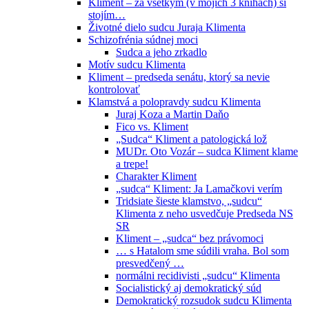
Kliment – za všetkým (v mojich 3 knihách) si
stojím…
Životné dielo sudcu Juraja Klimenta
Schizofrénia súdnej moci
Sudca a jeho zrkadlo
Motív sudcu Klimenta
Kliment – predseda senátu, ktorý sa nevie
kontrolovať
Klamstvá a polopravdy sudcu Klimenta
Juraj Koza a Martin Daňo
Fico vs. Kliment
„Sudca“ Kliment a patologická lož
MUDr. Oto Vozár – sudca Kliment klame
a trepe!
Charakter Kliment
„sudca“ Kliment: Ja Lamačkovi verím
Tridsiate šieste klamstvo, „sudcu“
Klimenta z neho usvedčuje Predseda NS
SR
Kliment – „sudca“ bez právomoci
… s Hatalom sme súdili vraha. Bol som
presvedčený …
normálni recidivisti „sudcu“ Klimenta
Socialistický aj demokratický súd
Demokratický rozsudok sudcu Klimenta