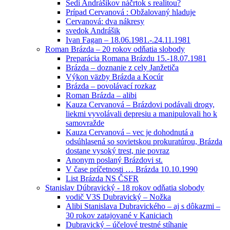
Sedí Andrášikov náčrtok s realitou?
Prípad Cervanová : Obžalovaný hladuje
Cervanová: dva nákresy
svedok Andrášik
Ivan Fagan – 18.06.1981.-.24.11.1981
Roman Brázda – 20 rokov odňatia slobody
Preparácia Romana Brázdu 15.-18.07.1981
Brázda – doznanie z cely Janžetiča
Výkon väzby Brázda a Kocúr
Brázda – povolávací rozkaz
Roman Brázda – alibi
Kauza Cervanová – Brázdovi podávali drogy,
liekmi vyvolávali depresiu a manipulovali ho k
samovražde
Kauza Cervanová – vec je dohodnutá a
odsúhlasená so sovietskou prokuratúrou, Brázda
dostane vysoký trest, nie povraz
Anonym poslaný Brázdovi st.
V čase príčetnosti … Brázda 10.10.1990
List Brázda NS ČSFR
Stanislav Dúbravický - 18 rokov odňatia slobody
vodič V3S Dubravický – Nožka
Alibi Stanislava Dubravického – aj s dôkazmi –
30 rokov zatajované v Kaniciach
Dubravický – účelové trestné stíhanie