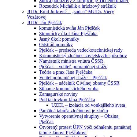
Sudca podozrivý z korupcie je Tichého priateľ
Rozsudok Michálik a hrádzový strážnik
JUDr. Emil Jurkovič – „sudca“ MUDr. Viery
Vozárovej
JUDr. Ján Pješčak
komunistická sviňa Ján Pješčak
Strannícky úkol Jána Pješčaka
Jasný úkol: pomníky
Odstráň pomníky
Pješčak – predseda vedeckotechnickej rady
Komunistický zločinec sovietskych spôsobov
Námestník ministra vnútra ČSSR
Pješčak – veliteľ pohraničnej stráže
Teória a prax Jána Pješčaka
Velitel pohraničnej stráže – Pješčak
Pješčak – náčelník Civilnej obrany ČSSR
Stíhanie komunistického vraha
Zamagurské noviny
Pod taktovkou Jána Pješčáka
UZEL – izolácia od vonkajšieho sveta
Pamätná tabuľa zločincovi je zločin
Vytvorenie operatívnej skupiny – Obzina,
Pjaščak
Otvorený protest ÚPN voči odhaleniu pamätnej
tabule Jánovi Pješčakovi