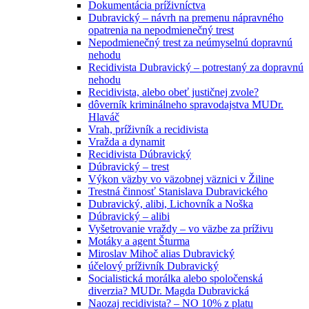
Dokumentácia príživníctva
Dubravický – návrh na premenu nápravného
opatrenia na nepodmienečný trest
Nepodmienečný trest za neúmyselnú dopravnú
nehodu
Recidivista Dubravický – potrestaný za dopravnú
nehodu
Recidivista, alebo obeť justičnej zvole?
dôverník kriminálneho spravodajstva MUDr.
Hlaváč
Vrah, príživník a recidivista
Vražda a dynamit
Recidivista Dúbravický
Dúbravický – trest
Výkon väzby vo väzobnej väznici v Žiline
Trestná činnosť Stanislava Dubravického
Dubravický, alibi, Lichovník a Noška
Dúbravický – alibi
Vyšetrovanie vraždy – vo väzbe za príživu
Motáky a agent Šturma
Miroslav Mihoč alias Dubravický
účelový príživník Dubravický
Socialistická morálka alebo spoločenská
diverzia? MUDr. Magda Dubravická
Naozaj recidivista? – NO 10% z platu