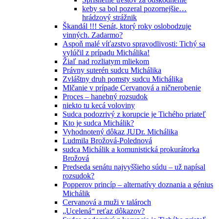
keby sa bol pozeral pozornejšie…
hrádzový strážnik
Škandál !!! Senát, ktorý roky oslobodzuje
vinných. Zadarmo?
Aspoň malé víťazstvo spravodlivosti: Tichý sa
vylúčil z prípadu Michálika!
Žiaľ nad rozliatym mliekom
Právny suterén sudcu Michálika
Zvláštny druh pomsty sudcu Michálika
Mlčanie v prípade Cervanová a ničnerobenie
Proces – hanebný rozsudok
niekto tu kecá voloviny
Sudca podozrivý z korupcie je Tichého priateľ
Kto je sudca Michálik?
Vyhodnotený dôkaz JUDr. Michálika
Ludmila Brožová-Polednová
sudca Michálik a komunistická prokurátorka
Brožová
Predseda senátu najvyššieho súdu – už napísal
rozsudok?
Popperov princíp – alternatívy doznania a génius
Michálik
Cervanová a muži v talároch
„Ucelená“ reťaz dôkazov?