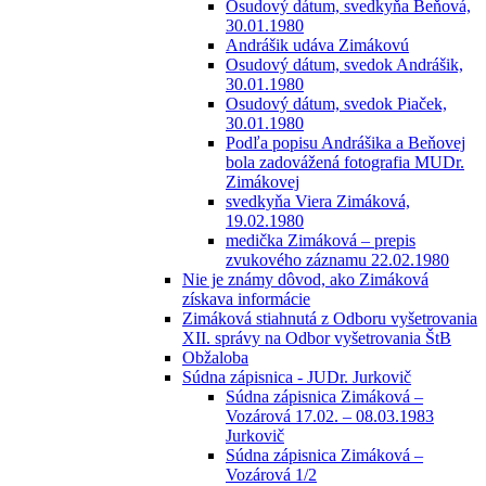
Osudový dátum, svedkyňa Beňová,
30.01.1980
Andrášik udáva Zimákovú
Osudový dátum, svedok Andrášik,
30.01.1980
Osudový dátum, svedok Piaček,
30.01.1980
Podľa popisu Andrášika a Beňovej
bola zadovážená fotografia MUDr.
Zimákovej
svedkyňa Viera Zimáková,
19.02.1980
medička Zimáková – prepis
zvukového záznamu 22.02.1980
Nie je známy dôvod, ako Zimáková
získava informácie
Zimáková stiahnutá z Odboru vyšetrovania
XII. správy na Odbor vyšetrovania ŠtB
Obžaloba
Súdna zápisnica - JUDr. Jurkovič
Súdna zápisnica Zimáková –
Vozárová 17.02. – 08.03.1983
Jurkovič
Súdna zápisnica Zimáková –
Vozárová 1/2