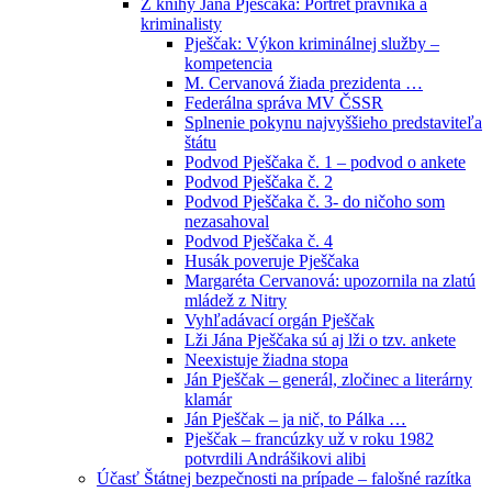
Z knihy Jána Pješčaka: Portrét právníka a
kriminalisty
Pješčak: Výkon kriminálnej služby –
kompetencia
M. Cervanová žiada prezidenta …
Federálna správa MV ČSSR
Splnenie pokynu najvyššieho predstaviteľa
štátu
Podvod Pješčaka č. 1 – podvod o ankete
Podvod Pješčaka č. 2
Podvod Pješčaka č. 3- do ničoho som
nezasahoval
Podvod Pješčaka č. 4
Husák poveruje Pješčaka
Margaréta Cervanová: upozornila na zlatú
mládež z Nitry
Vyhľadávací orgán Pješčak
Lži Jána Pješčaka sú aj lži o tzv. ankete
Neexistuje žiadna stopa
Ján Pješčak – generál, zločinec a literárny
klamár
Ján Pješčak – ja nič, to Pálka …
Pješčak – francúzky už v roku 1982
potvrdili Andrášikovi alibi
Účasť Štátnej bezpečnosti na prípade – falošné razítka