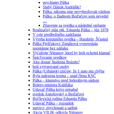
psychiater Pálka
Slabý článok Andrášik?
Pálka: nikomu sme nevyhrožovali väzbou
Pálka: o žiadnom Beďačovi som nevedel
…
Zbavenie sa svedka a následné opíjanie
Realizačný plán plk. Eduarda Pálku – jún 1978
V cele predbežného zadržania
Výroba korunného svedka – Harabrín, Šťastná
Pálka Pješčakovi: Zimáková vypovedala
spontánne bez nátlaku
Vyťažujte Nitranov, ktorí by boli ochotní klamať
Špicľovanie svedkov
Ako dostať študenta Brázdu?
boli vytypované osoby
Pálka (Urbánek) zisťuje, že 1 auto mu chýba
Byla nalezena kostra – snad člena KSČ
Pálka – klamstvo pred federálnym súdom
Bolero ministra Kaliňáka
Udavač Pálka krivo prisahal
svedok Antošovský o Beďačovi
Boľševická rodina Eduarda Pálku
Udavač Pálka – rozsudok
surovci, psychopati a sadisti
Akcia VILIK odkryla Nitranov