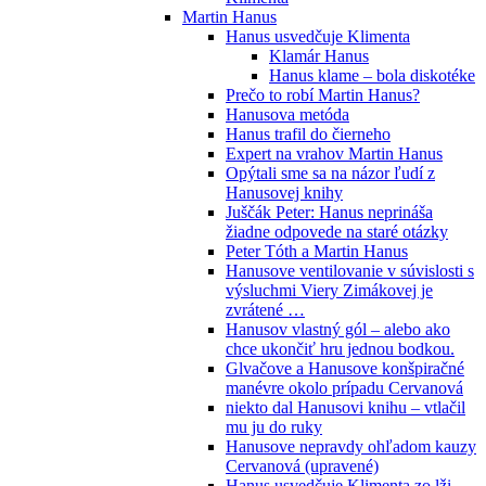
Martin Hanus
Hanus usvedčuje Klimenta
Klamár Hanus
Hanus klame – bola diskotéke
Prečo to robí Martin Hanus?
Hanusova metóda
Hanus trafil do čierneho
Expert na vrahov Martin Hanus
Opýtali sme sa na názor ľudí z
Hanusovej knihy
Juščák Peter: Hanus neprináša
žiadne odpovede na staré otázky
Peter Tóth a Martin Hanus
Hanusove ventilovanie v súvislosti s
výsluchmi Viery Zimákovej je
zvrátené …
Hanusov vlastný gól – alebo ako
chce ukončiť hru jednou bodkou.
Glvačove a Hanusove konšpiračné
manévre okolo prípadu Cervanová
niekto dal Hanusovi knihu – vtlačil
mu ju do ruky
Hanusove nepravdy ohľadom kauzy
Cervanová (upravené)
Hanus usvedčuje Klimenta zo lži