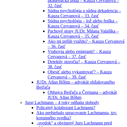
akademická pôda – Kauza Cervanová –
32. časť
Súdna psychológia a súdna dekadencia –
Kauza Cervanová – 33. časť
Súdna psychológia – lož alebo fraška –
Kauza Cervanová – 34. časť
Pachové stopy JUDr. Milana Valašíka –
Kauza Cervanová – 35. časť
Ako mi prišili vraždu? – Kauza Cervanová
– 36. časť
Vrahovia alebo emigranti? – Kauza
Cervanová – 37. časť
Detektív storočia? – Kauza Cervanová –
38. časť
Obesiť alebo vykastrovať? – Kauza
Cervanová – 39. časť
JUDr. Allan Bőhm – advokát obžalovaného
Beďača
Obhajca Beďača a Čermana – advokát
JUDr. Allan Bőhm
Juraj Lachmann – 4 roky odňatia slobody
Policajný kolaborant Lachmann?
Ako prebiehalo spracovanie Lachmanna, tzv.
korunného svedka?
„svedok“ a obvinený Juro Lachmann pred