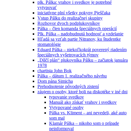
plk. Pálka: vrahov i svedkov je potrebné
vytypovať
iniciatívne plní všetky pokyny Pješčaka
Vstup Pálku do realizačnej skupiny
Rozhovor dvoch podplukovníkov
Pálka – člen komanda špeciálnych operácií
Plk. Pálka – nadobudnutá hodnosť a vzdelanie
Hľadá sa vzťah partie Nitranov, ku študentke
stomatológie
Eduard Pálka – niekoľkokrát poverený riadením
špeciálnych vyšetrovacích týmov
„Dílčí plán“ plukovníka Pálku – začiatok januára
1978
chartista John Bok
Pálka – dátum 1. realizačného návrhu
Dom pána Simicha
Prehodnotenie pôvodných zistení
záujem o osoby, ktoré boli na diskotéke v iné dni
typovanie svedkov
Manuál ako získať vrahov i svedkov
Vytypované osoby
Pálka vs. Kliment – ani nevedeli, aké auto
som mal
Klamár Pálka – nikoho som o prípade
neinformoval