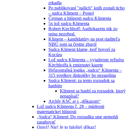
zrkadla
Po publikovaní "našich" kníh zostali ticho
– sudca Kliment – Postoj
Čerman a hlúposti sudcu Klimenta
5x lož sudcu Klimenta
Robert Kirchhoff: Audiokazetu nik zo
spisu nezobral.
Kliment – kandidatúry na post riaditeľa
NBÚ som sa čestne zbavil
Sudca Kliment klame, keď hovorí za
Kocúra
Lož sudcu Klimenta – vyjadrenie režiséra
Kirchhoffa k zmiznutej kazete
Hrôzostrašná logika „sudcu“ Klimenta –
315 svedkov diskotéky ho nezaujíma
Sudca Kliment: za tento rozsudok sa
hanbím
Kliment sa hanbí za rozsudok, ktorý
nenapísal?
Archív KSČ aj s „dôkazom“
Lož sudcu Klimenta č. 28 – múdrosti
matematickej hlúposti
„Sudca“ Kliment: Do rozsudku sme nemohli
zasahovať
Omyl? Nie! Je to falošný dôkaz!