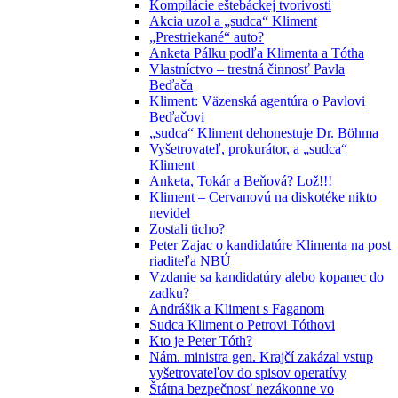
Kompilácie eštebáckej tvorivosti
Akcia uzol a „sudca“ Kliment
„Prestriekané“ auto?
Anketa Pálku podľa Klimenta a Tótha
Vlastníctvo – trestná činnosť Pavla
Beďača
Kliment: Väzenská agentúra o Pavlovi
Beďačovi
„sudca“ Kliment dehonestuje Dr. Böhma
Vyšetrovateľ, prokurátor, a „sudca“
Kliment
Anketa, Tokár a Beňová? Lož!!!
Kliment – Cervanovú na diskotéke nikto
nevidel
Zostali ticho?
Peter Zajac o kandidatúre Klimenta na post
riaditeľa NBÚ
Vzdanie sa kandidatúry alebo kopanec do
zadku?
Andrášik a Kliment s Faganom
Sudca Kliment o Petrovi Tóthovi
Kto je Peter Tóth?
Nám. ministra gen. Krajčí zakázal vstup
vyšetrovateľov do spisov operatívy
Štátna bezpečnosť nezákonne vo