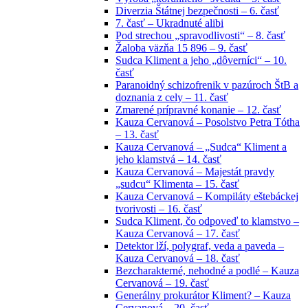
Diverzia Štátnej bezpečnosti – 6. časť
7. časť – Ukradnuté alibi
Pod strechou „spravodlivosti“ – 8. časť
Žaloba väzňa 15 896 – 9. časť
Sudca Kliment a jeho „dôverníci“ – 10.
časť
Paranoidný schizofrenik v pazúroch ŠtB a
doznania z cely – 11. časť
Zmarené prípravné konanie – 12. časť
Kauza Cervanová – Posolstvo Petra Tótha
– 13. časť
Kauza Cervanová – „Sudca“ Kliment a
jeho klamstvá – 14. časť
Kauza Cervanová – Majestát pravdy
„sudcu“ Klimenta – 15. časť
Kauza Cervanová – Kompiláty eštebáckej
tvorivosti – 16. časť
Sudca Kliment, čo odpoveď to klamstvo –
Kauza Cervanová – 17. časť
Detektor lží, polygraf, veda a paveda –
Kauza Cervanová – 18. časť
Bezcharakterné, nehodné a podlé – Kauza
Cervanová – 19. časť
Generálny prokurátor Kliment? – Kauza
Cervanová – 20. časť