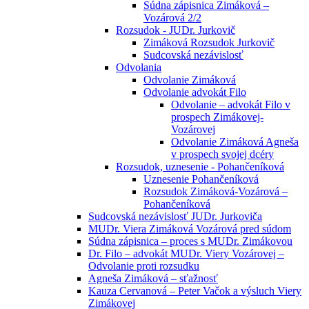
Súdna zápisnica Zimáková –
Vozárová 2/2
Rozsudok - JUDr. Jurkovič
Zimáková Rozsudok Jurkovič
Sudcovská nezávislosť
Odvolania
Odvolanie Zimáková
Odvolanie advokát Filo
Odvolanie – advokát Filo v
prospech Zimákovej-
Vozárovej
Odvolanie Zimáková Agneša
v prospech svojej dcéry
Rozsudok, uznesenie - Pohančeníková
Uznesenie Pohančeníková
Rozsudok Zimáková-Vozárová –
Pohančeníková
Sudcovská nezávislosť JUDr. Jurkoviča
MUDr. Viera Zimáková Vozárová pred súdom
Súdna zápisnica – proces s MUDr. Zimákovou
Dr. Filo – advokát MUDr. Viery Vozárovej –
Odvolanie proti rozsudku
Agneša Zimáková – sťažnosť
Kauza Cervanová – Peter Vačok a výsluch Viery
Zimákovej