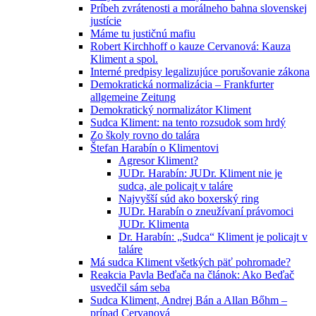
Príbeh zvrátenosti a morálneho bahna slovenskej
justície
Máme tu justičnú mafiu
Robert Kirchhoff o kauze Cervanová: Kauza
Kliment a spol.
Interné predpisy legalizujúce porušovanie zákona
Demokratická normalizácia – Frankfurter
allgemeine Zeitung
Demokratický normalizátor Kliment
Sudca Kliment: na tento rozsudok som hrdý
Zo školy rovno do talára
Štefan Harabín o Klimentovi
Agresor Kliment?
JUDr. Harabín: JUDr. Kliment nie je
sudca, ale policajt v taláre
Najvyšší súd ako boxerský ring
JUDr. Harabín o zneužívaní právomoci
JUDr. Klimenta
Dr. Harabín: „Sudca“ Kliment je policajt v
taláre
Má sudca Kliment všetkých päť pohromade?
Reakcia Pavla Beďača na článok: Ako Beďač
usvedčil sám seba
Sudca Kliment, Andrej Bán a Allan Bőhm –
prípad Cervanová