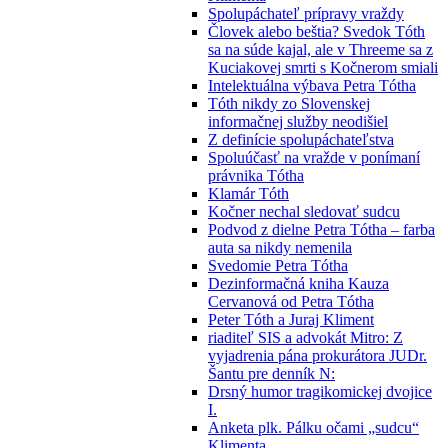
Spolupáchateľ prípravy vraždy
Človek alebo beštia? Svedok Tóth
sa na súde kajal, ale v Threeme sa z
Kuciakovej smrti s Kočnerom smiali
Intelektuálna výbava Petra Tótha
Tóth nikdy zo Slovenskej
informačnej služby neodišiel
Z definície spolupáchateľstva
Spoluúčasť na vražde v ponímaní
právnika Tótha
Klamár Tóth
Kočner nechal sledovať sudcu
Podvod z dielne Petra Tótha – farba
auta sa nikdy nemenila
Svedomie Petra Tótha
Dezinformačná kniha Kauza
Cervanová od Petra Tótha
Peter Tóth a Juraj Kliment
riaditeľ SIS a advokát Mitro: Z
vyjadrenia pána prokurátora JUDr.
Šantu pre denník N:
Drsný humor tragikomickej dvojice
I.
Anketa plk. Pálku očami „sudcu“
Klimenta