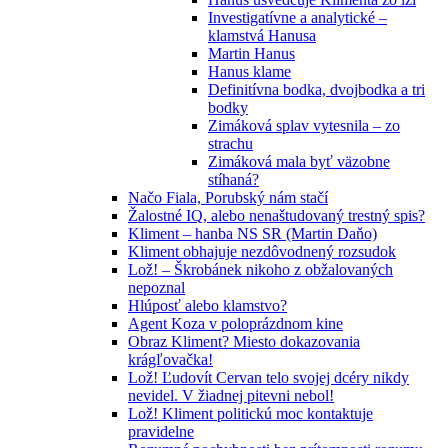
Investigatívne a analytické –
klamstvá Hanusa
Martin Hanus
Hanus klame
Definitívna bodka, dvojbodka a tri
bodky
Zimáková splav vytesnila – zo
strachu
Zimáková mala byť väzobne
stíhaná?
Načo Fiala, Porubský nám stačí
Žalostné IQ, alebo nenaštudovaný trestný spis?
Kliment – hanba NS SR (Martin Daňo)
Kliment obhajuje nezdôvodnený rozsudok
Lož! – Škrobánek nikoho z obžalovaných
nepoznal
Hlúposť alebo klamstvo?
Agent Koza v poloprázdnom kine
Obraz Kliment? Miesto dokazovania
krágľovačka!
Lož! Ľudovít Cervan telo svojej dcéry nikdy
nevidel. V žiadnej pitevni nebol!
Lož! Kliment politickú moc kontaktuje
pravidelne