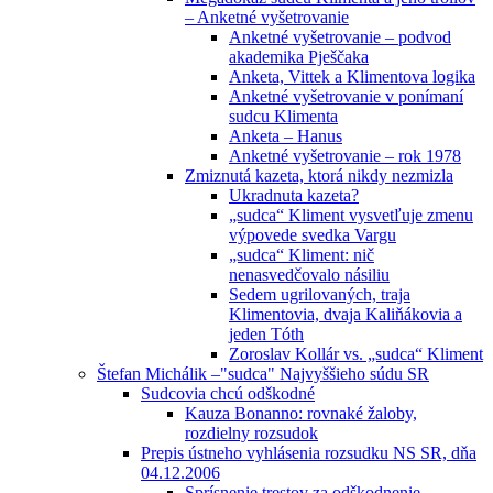
– Anketné vyšetrovanie
Anketné vyšetrovanie – podvod
akademika Pješčaka
Anketa, Vittek a Klimentova logika
Anketné vyšetrovanie v ponímaní
sudcu Klimenta
Anketa – Hanus
Anketné vyšetrovanie – rok 1978
Zmiznutá kazeta, ktorá nikdy nezmizla
Ukradnuta kazeta?
„sudca“ Kliment vysvetľuje zmenu
výpovede svedka Vargu
„sudca“ Kliment: nič
nenasvedčovalo násiliu
Sedem ugrilovaných, traja
Klimentovia, dvaja Kaliňákovia a
jeden Tóth
Zoroslav Kollár vs. „sudca“ Kliment
Štefan Michálik –"sudca" Najvyššieho súdu SR
Sudcovia chcú odškodné
Kauza Bonanno: rovnaké žaloby,
rozdielny rozsudok
Prepis ústneho vyhlásenia rozsudku NS SR, dňa
04.12.2006
Sprísnenie trestov za odškodnenie