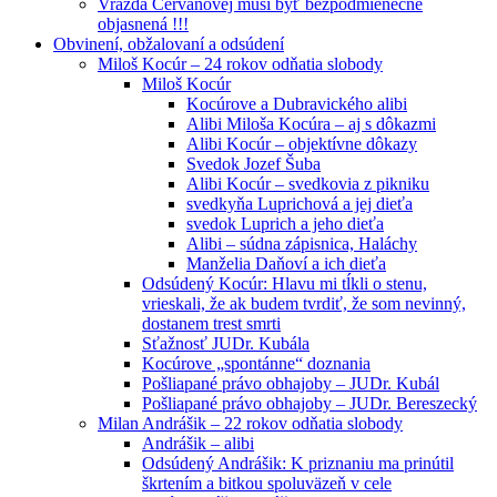
Vražda Cervanovej musí byť bezpodmienečne
objasnená !!!
Obvinení, obžalovaní a odsúdení
Miloš Kocúr – 24 rokov odňatia slobody
Miloš Kocúr
Kocúrove a Dubravického alibi
Alibi Miloša Kocúra – aj s dôkazmi
Alibi Kocúr – objektívne dôkazy
Svedok Jozef Šuba
Alibi Kocúr – svedkovia z pikniku
svedkyňa Luprichová a jej dieťa
svedok Luprich a jeho dieťa
Alibi – súdna zápisnica, Haláchy
Manželia Daňoví a ich dieťa
Odsúdený Kocúr: Hlavu mi tĺkli o stenu,
vrieskali, že ak budem tvrdiť, že som nevinný,
dostanem trest smrti
Sťažnosť JUDr. Kubála
Kocúrove „spontánne“ doznania
Pošliapané právo obhajoby – JUDr. Kubál
Pošliapané právo obhajoby – JUDr. Bereszecký
Milan Andrášik – 22 rokov odňatia slobody
Andrášik – alibi
Odsúdený Andrášik: K priznaniu ma prinútil
škrtením a bitkou spoluväzeň v cele