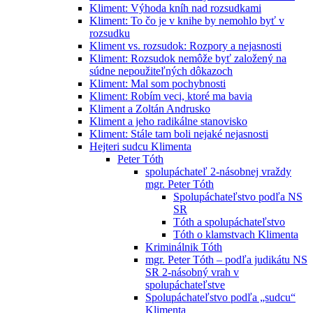
Kliment: Výhoda kníh nad rozsudkami
Kliment: To čo je v knihe by nemohlo byť v
rozsudku
Kliment vs. rozsudok: Rozpory a nejasnosti
Kliment: Rozsudok nemôže byť založený na
súdne nepoužiteľných dôkazoch
Kliment: Mal som pochybnosti
Kliment: Robím veci, ktoré ma bavia
Kliment a Zoltán Andrusko
Kliment a jeho radikálne stanovisko
Kliment: Stále tam boli nejaké nejasnosti
Hejteri sudcu Klimenta
Peter Tóth
spolupáchateľ 2-násobnej vraždy
mgr. Peter Tóth
Spolupáchateľstvo podľa NS
SR
Tóth a spolupáchateľstvo
Tóth o klamstvach Klimenta
Kriminálnik Tóth
mgr. Peter Tóth – podľa judikátu NS
SR 2-násobný vrah v
spolupáchateľstve
Spolupáchateľstvo podľa „sudcu“
Klimenta