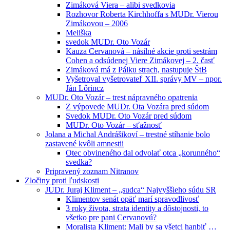
Zimáková Viera – alibi svedkovia
Rozhovor Roberta Kirchhoffa s MUDr. Vierou
Zimákovou – 2006
Meliška
svedok MUDr. Oto Vozár
Kauza Cervanová – násilné akcie proti sestrám
Cohen a odsúdenej Viere Zimákovej – 2. časť
Zimáková má z Pálku strach, nastupuje ŠtB
Vyšetroval vyšetrovateľ XII. správy MV – npor.
Ján Lőrincz
MUDr. Oto Vozár – trest nápravného opatrenia
Z výpovede MUDr. Ota Vozára pred súdom
Svedok MUDr. Oto Vozár pred súdom
MUDr. Oto Vozár – sťažnosť
Jolana a Michal Andrášikoví – trestné stíhanie bolo
zastavené kvôli amnestii
Otec obvineného dal odvolať otca „korunného“
svedka?
Pripravený zoznam Nitranov
Zločiny proti ľudskosti
JUDr. Juraj Kliment – „sudca“ Najvyššieho súdu SR
Klimentov senát opäť marí spravodlivosť
3 roky života, strata identity a dôstojnosti, to
všetko pre pani Cervanovú?
Moralista Kliment: Mali by sa všetci hanbiť …