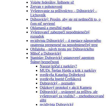
Volajte federálov, šplhnete si!
Zervan v pohotovosti
Vyšetrovanie za príživníctvo – Dúbravický –
Lichovník
Dúbravický: Prosím, aby ste mi netlmočili to, o
čom nič neviem!
Oklamaná a zneužitá matka
Vyšetrovateľ zabezpečí nepodmienečný
rozsudok
recidivista Dúbravický – 4 mesiace nápravného
opatrenia premenené na nepodmienečný trest
Obžaloba – návrh trestu pre Dúbravického
Mihoč a Dubravický
Stanislav Dubravický ustanovený agentom
Štátnej bezpečnosti
Naozaj kričal z narkózy?
MUDr. Štefan Hajdu a krik z narkózy
svedkyňa Katarína Drábeková
svedkyňa Ingrid Čerňáková
Dubravický – poznatky
Otázkový protokol v akcii Kamera
Dúbravický – uväznený za príživu, ale
vyšetrovaný za vraždu? – znehodnocované
alibi
recidivista Dubravický