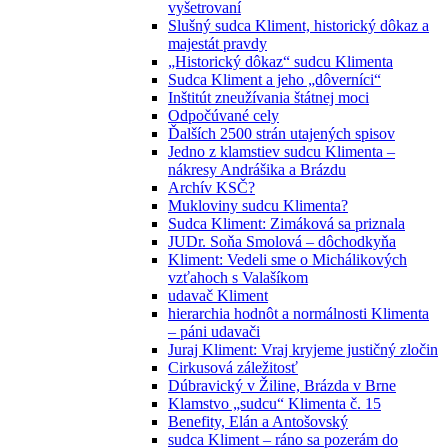
vyšetrovaní
Slušný sudca Kliment, historický dôkaz a
majestát pravdy
„Historický dôkaz“ sudcu Klimenta
Sudca Kliment a jeho „dôverníci“
Inštitút zneužívania štátnej moci
Odpočúvané cely
Ďalších 2500 strán utajených spisov
Jedno z klamstiev sudcu Klimenta –
nákresy Andrášika a Brázdu
Archív KSČ?
Mukloviny sudcu Klimenta?
Sudca Kliment: Zimáková sa priznala
JUDr. Soňa Smolová – dôchodkyňa
Kliment: Vedeli sme o Michálikových
vzťahoch s Valašíkom
udavač Kliment
hierarchia hodnôt a normálnosti Klimenta
– páni udavači
Juraj Kliment: Vraj kryjeme justičný zločin
Cirkusová záležitosť
Dúbravický v Žiline, Brázda v Brne
Klamstvo „sudcu“ Klimenta č. 15
Benefity, Elán a Antošovský
sudca Kliment – ráno sa pozerám do