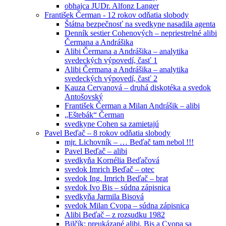
obhajca JUDr. Alfonz Langer
František Čerman - 12 rokov odňatia slobody
Štátna bezpečnosť na svedkyne nasadila agenta
Denník sestier Cohenových – nepriestrelné alibi
Čermana a Andrášika
Alibi Čermana a Andrášika – analytika
svedeckých výpovedí, časť 1
Alibi Čermana a Andrášika – analytika
svedeckých výpovedí, časť 2
Kauza Cervanová – druhá diskotéka a svedok
Antošovský
František Čerman a Milan Andrášik – alibi
„Eštebák“ Čerman
svedkyne Cohen sa zamietajú
Pavel Beďač – 8 rokov odňatia slobody
mjr. Lichovník – … Beďač tam nebol !!!
Pavel Beďač – alibi
svedkyňa Kornélia Beďačová
svedok Imrich Beďač – otec
svedok Ing. Imrich Beďač – brat
svedok Ivo Bis – súdna zápisnica
svedkyňa Jarmila Bisová
svedok Milan Cvopa – súdna zápisnica
Alibi Beďač – z rozsudku 1982
Bilčík: preukázané alibi, Bis a Cvopa sa