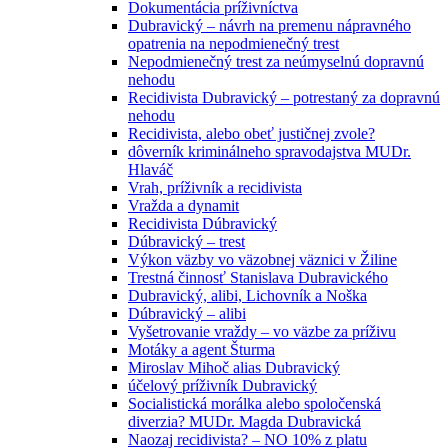
Dokumentácia príživníctva
Dubravický – návrh na premenu nápravného
opatrenia na nepodmienečný trest
Nepodmienečný trest za neúmyselnú dopravnú
nehodu
Recidivista Dubravický – potrestaný za dopravnú
nehodu
Recidivista, alebo obeť justičnej zvole?
dôverník kriminálneho spravodajstva MUDr.
Hlaváč
Vrah, príživník a recidivista
Vražda a dynamit
Recidivista Dúbravický
Dúbravický – trest
Výkon väzby vo väzobnej väznici v Žiline
Trestná činnosť Stanislava Dubravického
Dubravický, alibi, Lichovník a Noška
Dúbravický – alibi
Vyšetrovanie vraždy – vo väzbe za príživu
Motáky a agent Šturma
Miroslav Mihoč alias Dubravický
účelový príživník Dubravický
Socialistická morálka alebo spoločenská
diverzia? MUDr. Magda Dubravická
Naozaj recidivista? – NO 10% z platu