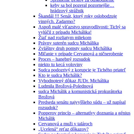
keby sa bol pozeral pozornejšie…
hrádzový strážnik
Škandál !!! Senát, ktorý roky oslobodzuje
vinných. Zadarmo?
Aspoň malé víťazstvo spravodlivosti: Tichý sa
vylúčil z prípadu Michálika!
Žiaľ nad rozliatym mliekom
Právny suterén sudcu Michálika
Zvláštny druh pomsty sudcu Michálika
Mlčanie v prípade Cervanová a ničnerobenie
Proces – hanebný rozsudok
niekto tu kecá voloviny
Sudca podozrivý z korupcie je Tichého priateľ
Kto je sudca Michálik?
Vyhodnotený dôkaz JUDr. Michálika
Ludmila Brožová-Polednová
sudca Michálik a komunistická prokurátorka
Brožová
Predseda senátu najvyššieho súdu – už napísal
rozsudok?
Popperov princíp – alternatívy doznania a génius
Michálik
Cervanová a muži v talároch
„Ucelená“ reťaz dôkazov?