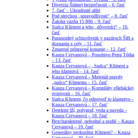
Diverzia Štátnej bezpečnosti – 6. časť
7. časť – Ukradnuté alibi
Pod strechou „spravodlivosti“ – 8. časť
Žaloba väzňa 15 896 – 9. časť
Sudca Kliment a jeho „dôverníci“ – 10.
časť
Paranoidný schizofrenik v pazúroch ŠtB a
doznania z cely – 11. časť
Zmarené prípravné konanie – 12. časť
Kauza Cervanová – Posolstvo Petra Tótha
– 13. časť
Kauza Cervanová – „Sudca“ Kliment a
jeho klamstvá – 14. časť
Kauza Cervanová – Majestát pravdy
„sudcu“ Klimenta – 15. časť
Kauza Cervanová – Kompiláty eštebáckej
tvorivosti – 16. časť
Sudca Kliment, čo odpoveď to klamstvo –
Kauza Cervanová – 17. časť
Detektor lží, polygraf, veda a paveda –
Kauza Cervanová – 18. časť
Bezcharakterné, nehodné a podlé – Kauza
Cervanová – 19. časť
Generálny prokurátor Kliment? – Kauza
Cervanová – 20. časť