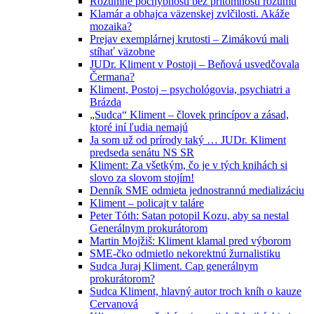
Rozumné pochybnosti bez prítomnosti rozumu
Klamár a obhajca väzenskej zvlčilosti. Akáže
mozaika?
Prejav exemplárnej krutosti – Zimákovú mali
stíhať väzobne
JUDr. Kliment v Postoji – Beňová usvedčovala
Čermana?
Kliment, Postoj – psychológovia, psychiatri a
Brázda
„Sudca“ Kliment – človek princípov a zásad,
ktoré iní ľudia nemajú
Ja som už od prírody taký … JUDr. Kliment
predseda senátu NS SR
Kliment: Za všetkým, čo je v tých knihách si
slovo za slovom stojím!
Denník SME odmieta jednostrannú medializáciu
Kliment – policajt v taláre
Peter Tóth: Satan potopil Kozu, aby sa nestal
Generálnym prokurátorom
Martin Mojžiš: Kliment klamal pred výborom
SME-čko odmietlo nekorektnú žurnalistiku
Sudca Juraj Kliment. Cap generálnym
prokurátorom?
Sudca Kliment, hlavný autor troch kníh o kauze
Cervanová