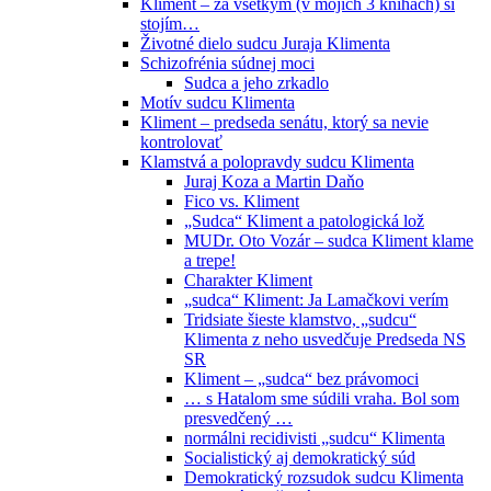
Kliment – za všetkým (v mojich 3 knihách) si
stojím…
Životné dielo sudcu Juraja Klimenta
Schizofrénia súdnej moci
Sudca a jeho zrkadlo
Motív sudcu Klimenta
Kliment – predseda senátu, ktorý sa nevie
kontrolovať
Klamstvá a polopravdy sudcu Klimenta
Juraj Koza a Martin Daňo
Fico vs. Kliment
„Sudca“ Kliment a patologická lož
MUDr. Oto Vozár – sudca Kliment klame
a trepe!
Charakter Kliment
„sudca“ Kliment: Ja Lamačkovi verím
Tridsiate šieste klamstvo, „sudcu“
Klimenta z neho usvedčuje Predseda NS
SR
Kliment – „sudca“ bez právomoci
… s Hatalom sme súdili vraha. Bol som
presvedčený …
normálni recidivisti „sudcu“ Klimenta
Socialistický aj demokratický súd
Demokratický rozsudok sudcu Klimenta