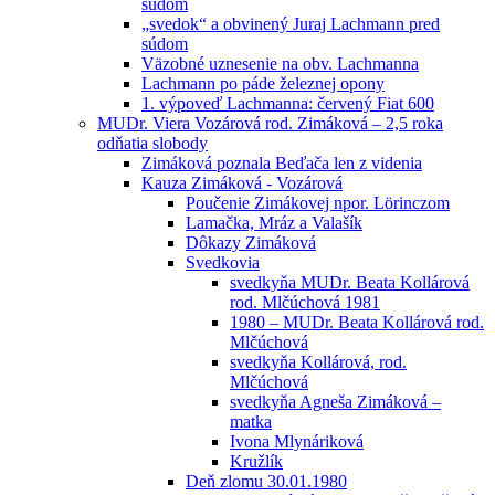
súdom
„svedok“ a obvinený Juraj Lachmann pred
súdom
Väzobné uznesenie na obv. Lachmanna
Lachmann po páde železnej opony
1. výpoveď Lachmanna: červený Fiat 600
MUDr. Viera Vozárová rod. Zimáková – 2,5 roka
odňatia slobody
Zimáková poznala Beďača len z videnia
Kauza Zimáková - Vozárová
Poučenie Zimákovej npor. Lörinczom
Lamačka, Mráz a Valašík
Dôkazy Zimáková
Svedkovia
svedkyňa MUDr. Beata Kollárová
rod. Mlčúchová 1981
1980 – MUDr. Beata Kollárová rod.
Mlčúchová
svedkyňa Kollárová, rod.
Mlčúchová
svedkyňa Agneša Zimáková –
matka
Ivona Mlynáriková
Kružlík
Deň zlomu 30.01.1980