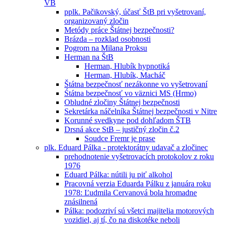
VB
pplk. Pačikovský, účasť ŠtB pri vyšetrovaní,
organizovaný zločin
Metódy práce Štátnej bezpečnosti?
Brázda – rozklad osobnosti
Pogrom na Milana Proksu
Herman na ŠtB
Herman, Hlubík hypnotiká
Herman, Hlubík, Macháč
Štátna bezpečnosť nezákonne vo vyšetrovaní
Śtátna bezpečnosť vo väznici MS (Hrmo)
Obludné zločiny Štátnej bezpečnosti
Sekretárka náčelníka Štátnej bezpečnosti v Nitre
Korunné svedkyne pod dohľadom ŠTB
Drsná akce StB – justičný zločin č.2
Soudce Fremr je prase
plk. Eduard Pálka - protektorátny udavač a zločinec
prehodnotenie vyšetrovacích protokolov z roku
1976
Eduard Pálka: nútili ju piť alkohol
Pracovná verzia Eduarda Pálku z januára roku
1978: Ľudmila Cervanová bola hromadne
znásilnená
Pálka: podozriví sú všetci majitelia motorových
vozidiel, aj tí, čo na diskotéke neboli