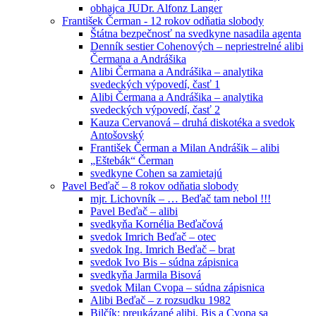
obhajca JUDr. Alfonz Langer
František Čerman - 12 rokov odňatia slobody
Štátna bezpečnosť na svedkyne nasadila agenta
Denník sestier Cohenových – nepriestrelné alibi
Čermana a Andrášika
Alibi Čermana a Andrášika – analytika
svedeckých výpovedí, časť 1
Alibi Čermana a Andrášika – analytika
svedeckých výpovedí, časť 2
Kauza Cervanová – druhá diskotéka a svedok
Antošovský
František Čerman a Milan Andrášik – alibi
„Eštebák“ Čerman
svedkyne Cohen sa zamietajú
Pavel Beďač – 8 rokov odňatia slobody
mjr. Lichovník – … Beďač tam nebol !!!
Pavel Beďač – alibi
svedkyňa Kornélia Beďačová
svedok Imrich Beďač – otec
svedok Ing. Imrich Beďač – brat
svedok Ivo Bis – súdna zápisnica
svedkyňa Jarmila Bisová
svedok Milan Cvopa – súdna zápisnica
Alibi Beďač – z rozsudku 1982
Bilčík: preukázané alibi, Bis a Cvopa sa