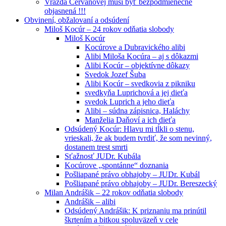
Vražda Cervanovej musí byť bezpodmienečne
objasnená !!!
Obvinení, obžalovaní a odsúdení
Miloš Kocúr – 24 rokov odňatia slobody
Miloš Kocúr
Kocúrove a Dubravického alibi
Alibi Miloša Kocúra – aj s dôkazmi
Alibi Kocúr – objektívne dôkazy
Svedok Jozef Šuba
Alibi Kocúr – svedkovia z pikniku
svedkyňa Luprichová a jej dieťa
svedok Luprich a jeho dieťa
Alibi – súdna zápisnica, Haláchy
Manželia Daňoví a ich dieťa
Odsúdený Kocúr: Hlavu mi tĺkli o stenu,
vrieskali, že ak budem tvrdiť, že som nevinný,
dostanem trest smrti
Sťažnosť JUDr. Kubála
Kocúrove „spontánne“ doznania
Pošliapané právo obhajoby – JUDr. Kubál
Pošliapané právo obhajoby – JUDr. Bereszecký
Milan Andrášik – 22 rokov odňatia slobody
Andrášik – alibi
Odsúdený Andrášik: K priznaniu ma prinútil
škrtením a bitkou spoluväzeň v cele