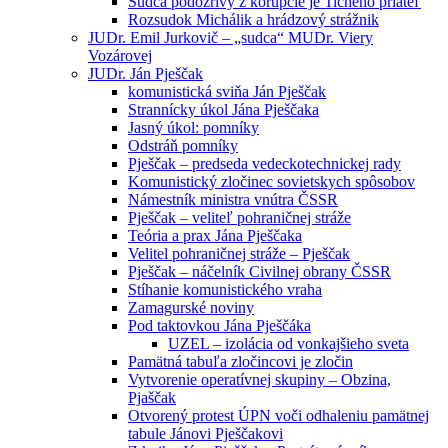
Sudca podozrivý z korupcie je Tichého priateľ
Rozsudok Michálik a hrádzový strážnik
JUDr. Emil Jurkovič – „sudca“ MUDr. Viery
Vozárovej
JUDr. Ján Pješčak
komunistická sviňa Ján Pješčak
Strannícky úkol Jána Pješčaka
Jasný úkol: pomníky
Odstráň pomníky
Pješčak – predseda vedeckotechnickej rady
Komunistický zločinec sovietskych spôsobov
Námestník ministra vnútra ČSSR
Pješčak – veliteľ pohraničnej stráže
Teória a prax Jána Pješčaka
Velitel pohraničnej stráže – Pješčak
Pješčak – náčelník Civilnej obrany ČSSR
Stíhanie komunistického vraha
Zamagurské noviny
Pod taktovkou Jána Pješčáka
UZEL – izolácia od vonkajšieho sveta
Pamätná tabuľa zločincovi je zločin
Vytvorenie operatívnej skupiny – Obzina,
Pjaščak
Otvorený protest ÚPN voči odhaleniu pamätnej
tabule Jánovi Pješčakovi