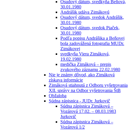
Osudový dátum, svedkyňa Beňová,
30.01.1980
Andrášik udáva Zimákovú
Osudový dátum, svedok Andrášik,
30.01.1980
Osudový dátum, svedok Piaček,
30.01.1980
Podľa popisu Andrášika a Beňovej
bola zadovážená fotografia MUDr.
Zimákovej
svedkyňa Viera Zimáková,
19.02.1980
medička Zimáková – prepis
zvukového záznamu 22.02.1980
Nie je známy dôvod, ako Zimáková
získava informácie
Zimáková stiahnutá z Odboru vyšetrovania
XII. správy na Odbor vyšetrovania ŠtB
Obžaloba
Súdna zápisnica - JUDr. Jurkovič
Súdna zápisnica Zimáková –
Vozárová 17.02. – 08.03.1983
Jurkovič
Súdna zápisnica Zimáková –
Vozárová 1/2