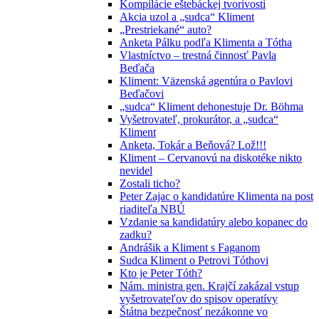
Kompilácie eštebáckej tvorivosti
Akcia uzol a „sudca“ Kliment
„Prestriekané“ auto?
Anketa Pálku podľa Klimenta a Tótha
Vlastníctvo – trestná činnosť Pavla
Beďača
Kliment: Väzenská agentúra o Pavlovi
Beďačovi
„sudca“ Kliment dehonestuje Dr. Böhma
Vyšetrovateľ, prokurátor, a „sudca“
Kliment
Anketa, Tokár a Beňová? Lož!!!
Kliment – Cervanovú na diskotéke nikto
nevidel
Zostali ticho?
Peter Zajac o kandidatúre Klimenta na post
riaditeľa NBÚ
Vzdanie sa kandidatúry alebo kopanec do
zadku?
Andrášik a Kliment s Faganom
Sudca Kliment o Petrovi Tóthovi
Kto je Peter Tóth?
Nám. ministra gen. Krajčí zakázal vstup
vyšetrovateľov do spisov operatívy
Štátna bezpečnosť nezákonne vo