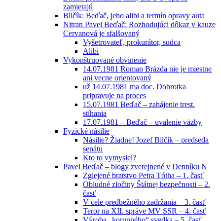
zamietajú
Bilčík: Beďač, jeho alibi a termín opravy auta
Nitran Pavel Beďač: Rozhodujúci dôkaz v kauze
Cervanová je sfalšovaný
Vyšetrovateľ, prokurátor, sudca
Alibi
Vykonštruované obvinenie
14.07.1981 Roman Brázda nie je miestne
ani vecne orientovaný
už 14.07.1981 ma doc. Dobrotka
pripravuje na proces
15.07.1981 Beďač – zahájenie trest.
stíhania
17.07.1981 – Beďač – uvalenie väzby
Fyzické násilie
Násilie? Žiadne! Jozef Bilčík – predseda
senátu
Kto to vymyslel?
Pavel Beďač – blogy zverejnené v Denníku N
Zglejené bratstvo Petra Tótha – 1. časť
Obludné zločiny Štátnej bezpečnosti – 2.
časť
V cele predbežného zadržania – 3. časť
Teror na XII. správe MV SSR – 4. časť
Výroba „korunného“ svedka – 5. časť