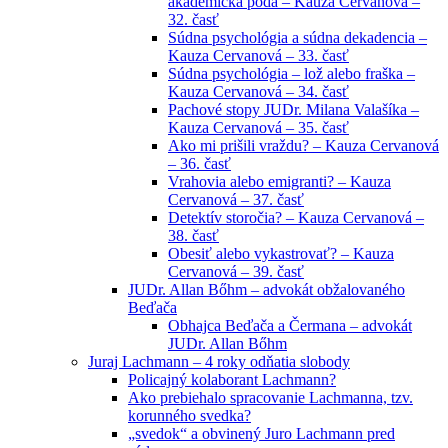
akademická pôda – Kauza Cervanová –
32. časť
Súdna psychológia a súdna dekadencia –
Kauza Cervanová – 33. časť
Súdna psychológia – lož alebo fraška –
Kauza Cervanová – 34. časť
Pachové stopy JUDr. Milana Valašíka –
Kauza Cervanová – 35. časť
Ako mi prišili vraždu? – Kauza Cervanová
– 36. časť
Vrahovia alebo emigranti? – Kauza
Cervanová – 37. časť
Detektív storočia? – Kauza Cervanová –
38. časť
Obesiť alebo vykastrovať? – Kauza
Cervanová – 39. časť
JUDr. Allan Bőhm – advokát obžalovaného
Beďača
Obhajca Beďača a Čermana – advokát
JUDr. Allan Bőhm
Juraj Lachmann – 4 roky odňatia slobody
Policajný kolaborant Lachmann?
Ako prebiehalo spracovanie Lachmanna, tzv.
korunného svedka?
„svedok“ a obvinený Juro Lachmann pred