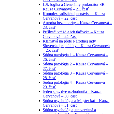
Lži, logika a Generálny prokurátor SR –
Kauza Cervanová – 21. časť
Komplex sadistickej nenávisti – Kauza
Cervanová – 22. časť
Autorita bez autority – Kauza Cervanová –
23. časť
Prišívači vrážd a ich tlačovka – Kauza
Cervanová – 24. časť
Klamstvá na pôde Národnej rady
Slovenskej republiky – Kauza Cervanová
– 25. časť
Súdna patológia 1 – Kauza Cervanová –
26. časť
Súdna patológia 2 – Kauza Cervanová –
27. časť
Súdna patológia 3 – Kauza Cervanová –
28. časť
Súdna patológia 4 – Kauza Cervanová –
29. časť
Jeden spis, dve rozhodnutia – Kauza
Cervanová – 30. časť
Súdna psychológia a Majster kat – Kauza
Cervanová – 31. časť
Súdna psychológia, univerzitná a