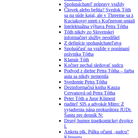
Spolupáchateľ prípravy vraždy
Človek alebo beštia? Svedok Tóth
sa na súde kajal, ale v Threeme sa z
Kuciakovej smrti s Kočnerom smiali
Intelektuálna výbava Petra Tótha
Tóth nikdy zo Slovenskej
informačnej služby neodišiel
Z definície spolupáchateľstva
Spoluúčasť na vražde v ponímaní
právnika Tótha
Klamár Tóth
Kočner nechal sledovať sudcu
Podvod z dielne Petra Tótha – farba
auta sa nikdy nemenila
Svedomie Petra Tótha
Dezinformačná kniha Kauza
Cervanová od Petra Tótha
Peter Tóth a Juraj Kliment
riaditeľ SIS a advokát Mitro: Z
vyjadrenia pána prokurátora JUDr.
Šantu pre denník N:
Drsný humor tragikomickej dvojice
I.
Anketa plk. Pálku očami „sudcu“
Klimenta