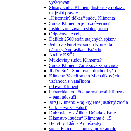
vyšetrovaní
Slušný sudca Kliment, historický dôkaz a
majestát pravdy
„Historický dôkaz“ sudcu Klimenta
Sudca Kliment a jeho „dôverníci“
Inštitút zneužívania štátnej moci
Odpočúvané cely
Ďalších 2500 strán utajených spisov
Jedno z klamstiev sudcu Klimenta –
nákresy Andrášika a Brázdu
Archív KSČ?
Mukloviny sudcu Klimenta?
Sudca Kliment: Zimáková sa priznala
JUDr. Soňa Smolová – dôchodkyňa
Kliment: Vedeli sme o Michálikových
vzťahoch s Valašíkom
udavač Kliment
hierarchia hodnôt a normálnosti Klimenta
– páni udavači
Juraj Kliment: Vraj kryjeme justičný zločin
Cirkusová záležitosť
Dúbravický v Žiline, Brázda v Brne
Klamstvo „sudcu“ Klimenta č. 15
Benefity, Elán a Antošovský
sudca Kliment – ráno sa pozerám do