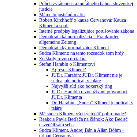
Príbeh zvrátenosti a morálneho bahna slovenskej
justície
Máme tu justičnú mafiu
Robert Kirchhoff o kauze Cervanová: Kauza
Kliment a spol.
Interné predpisy legalizujúce porušovanie zákona
Demokratická normalizácia – Frankfurter
allgemeine Zeitung
Demokratický normalizátor Kliment
Sudca Kliment: na tento rozsudok som hrdý
Zo školy rovno do talára
Štefan Harabín o Klimentovi
Agresor Kliment?
JUDr. Harabín: JUDr. Kliment nie je
sudca, ale policajt v taláre
Najvyšší súd ako boxerský ring
JUDr. Harabín o zneužívaní právomoci
JUDr. Klimenta
Dr. Harabín: „Sudca“ Kliment je policajt v
taláre
Má sudca Kliment všetkých päť pohromade?
Reakcia Pavla Beďača na článok: Ako Beďač
usvedčil sám seba
Sudca Kliment, Andrej Bán a Allan Bőhm –
prípad Cervanová