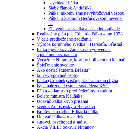
psychiater Pálka
Slabý článok Andrášik?
Pálka: nikomu sme nevyhrožovali väzbou
Pálka: o žiadnom Beďačovi som nevedel
…
Zbavenie sa svedka a následné opíjanie
Realizačný plán plk. Eduarda Pálku – jún 1978
V cele predbežného zadržania
Výroba korunného svedka – Harabrín, Šťastná
Pálka Pješčakovi: Zimáková vypovedala
spontánne bez nátlaku
Vyťažujte Nitranov, ktorí by boli ochotní klamať
Špicľovanie svedkov
Ako dostať študenta Brázdu?
boli vytypované osoby
Pálka (Urbánek) zisťuje, že 1 auto mu chýba
Byla nalezena kostra – snad člena KSČ
Pálka – klamstvo pred federálnym súdom
Bolero ministra Kaliňáka
Udavač Pálka krivo prisahal
svedok Antošovský o Beďačovi
Boľševická rodina Eduarda Pálku
Udavač Pálka – rozsudok
surovci, psychopati a sadisti
Akcia VILIK odkryla Nitranov