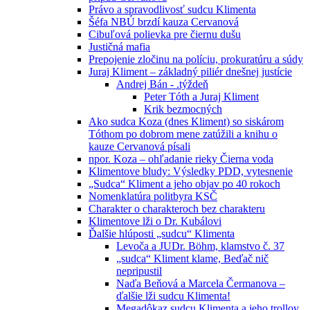
Právo a spravodlivosť sudcu Klimenta
Šéfa NBÚ brzdí kauza Cervanová
Cibuľová polievka pre čiernu dušu
Justičná mafia
Prepojenie zločinu na políciu, prokuratúru a súdy
Juraj Kliment – základný piliér dnešnej justície
Andrej Bán - .týždeň
Peter Tóth a Juraj Kliment
Krik bezmocných
Ako sudca Koza (dnes Kliment) so siskárom
Tóthom po dobrom mene zatúžili a knihu o
kauze Cervanová písali
npor. Koza – ohľadanie rieky Čierna voda
Klimentove bludy: Výsledky PDD, vytesnenie
„Sudca“ Kliment a jeho objav po 40 rokoch
Nomenklatúra politbyra KSČ
Charakter o charakteroch bez charakteru
Klimentove lži o Dr. Kubálovi
Ďalšie hlúposti „sudcu“ Klimenta
Levoča a JUDr. Böhm, klamstvo č. 37
„sudca“ Kliment klame, Beďač nič
nepripustil
Naďa Beňová a Marcela Čermanova –
ďalšie lži sudcu Klimenta!
Megadôkaz sudcu Klimenta a jeho trollov