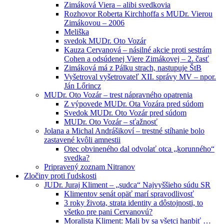
Zimáková Viera – alibi svedkovia
Rozhovor Roberta Kirchhoffa s MUDr. Vierou
Zimákovou – 2006
Meliška
svedok MUDr. Oto Vozár
Kauza Cervanová – násilné akcie proti sestrám
Cohen a odsúdenej Viere Zimákovej – 2. časť
Zimáková má z Pálku strach, nastupuje ŠtB
Vyšetroval vyšetrovateľ XII. správy MV – npor.
Ján Lőrincz
MUDr. Oto Vozár – trest nápravného opatrenia
Z výpovede MUDr. Ota Vozára pred súdom
Svedok MUDr. Oto Vozár pred súdom
MUDr. Oto Vozár – sťažnosť
Jolana a Michal Andrášikoví – trestné stíhanie bolo
zastavené kvôli amnestii
Otec obvineného dal odvolať otca „korunného“
svedka?
Pripravený zoznam Nitranov
Zločiny proti ľudskosti
JUDr. Juraj Kliment – „sudca“ Najvyššieho súdu SR
Klimentov senát opäť marí spravodlivosť
3 roky života, strata identity a dôstojnosti, to
všetko pre pani Cervanovú?
Moralista Kliment: Mali by sa všetci hanbiť …