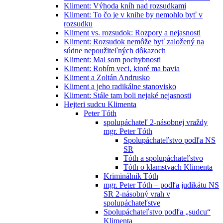
Kliment: Výhoda kníh nad rozsudkami
Kliment: To čo je v knihe by nemohlo byť v
rozsudku
Kliment vs. rozsudok: Rozpory a nejasnosti
Kliment: Rozsudok nemôže byť založený na
súdne nepoužiteľných dôkazoch
Kliment: Mal som pochybnosti
Kliment: Robím veci, ktoré ma bavia
Kliment a Zoltán Andrusko
Kliment a jeho radikálne stanovisko
Kliment: Stále tam boli nejaké nejasnosti
Hejteri sudcu Klimenta
Peter Tóth
spolupáchateľ 2-násobnej vraždy
mgr. Peter Tóth
Spolupáchateľstvo podľa NS
SR
Tóth a spolupáchateľstvo
Tóth o klamstvach Klimenta
Kriminálnik Tóth
mgr. Peter Tóth – podľa judikátu NS
SR 2-násobný vrah v
spolupáchateľstve
Spolupáchateľstvo podľa „sudcu“
Klimenta