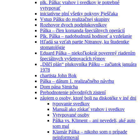
plk. Pálka: vrahov i svedkov je potrebné
vytypovať
iniciatívne plní všetky pokyny Pješčaka
Vstup Pálku do realizačnej skupiny
Rozhovor dvoch podplukovníkov
Pálka – člen komanda špeciálnych operácií
Plk. Pálka – nadobudnutá hodnosť a vzdelanie
Hľadá sa vzťah partie Nitranov, ku študentke
stomatológie
Eduard Pálka – niekoľkokrát poverený riadením
špeciálnych vyšetrovacích týmov
„Dílčí plán“ plukovníka Pálku – začiatok januára
1978
chartista John Bok
Pálka – dátum 1. realizačného návrhu
Dom pána Simicha
Prehodnotenie pôvodných zistení
záujem o osoby, ktoré boli na diskotéke v iné dni
typovanie svedkov
Manuál ako získať vrahov i svedkov
Vytypované osoby
Pálka vs. Kliment – ani nevedeli, aké auto
som mal
Klamár Pálka – nikoho som o prípade
neinformoval