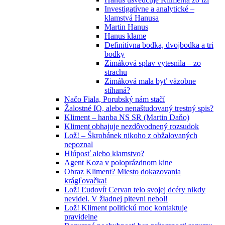
Investigatívne a analytické –
klamstvá Hanusa
Martin Hanus
Hanus klame
Definitívna bodka, dvojbodka a tri
bodky
Zimáková splav vytesnila – zo
strachu
Zimáková mala byť väzobne
stíhaná?
Načo Fiala, Porubský nám stačí
Žalostné IQ, alebo nenaštudovaný trestný spis?
Kliment – hanba NS SR (Martin Daňo)
Kliment obhajuje nezdôvodnený rozsudok
Lož! – Škrobánek nikoho z obžalovaných
nepoznal
Hlúposť alebo klamstvo?
Agent Koza v poloprázdnom kine
Obraz Kliment? Miesto dokazovania
krágľovačka!
Lož! Ľudovít Cervan telo svojej dcéry nikdy
nevidel. V žiadnej pitevni nebol!
Lož! Kliment politickú moc kontaktuje
pravidelne