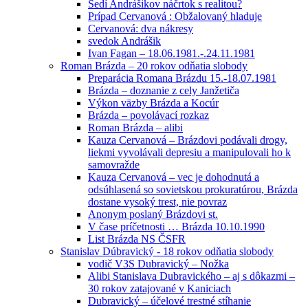
Sedí Andrášikov náčrtok s realitou?
Prípad Cervanová : Obžalovaný hladuje
Cervanová: dva nákresy
svedok Andrášik
Ivan Fagan – 18.06.1981.-.24.11.1981
Roman Brázda – 20 rokov odňatia slobody
Preparácia Romana Brázdu 15.-18.07.1981
Brázda – doznanie z cely Janžetiča
Výkon väzby Brázda a Kocúr
Brázda – povolávací rozkaz
Roman Brázda – alibi
Kauza Cervanová – Brázdovi podávali drogy,
liekmi vyvolávali depresiu a manipulovali ho k
samovražde
Kauza Cervanová – vec je dohodnutá a
odsúhlasená so sovietskou prokuratúrou, Brázda
dostane vysoký trest, nie povraz
Anonym poslaný Brázdovi st.
V čase príčetnosti … Brázda 10.10.1990
List Brázda NS ČSFR
Stanislav Dúbravický - 18 rokov odňatia slobody
vodič V3S Dubravický – Nožka
Alibi Stanislava Dubravického – aj s dôkazmi –
30 rokov zatajované v Kaniciach
Dubravický – účelové trestné stíhanie