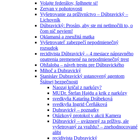
Volajte federálov, šplhnete si!
Zervan v pohotovosti
Vyšetrovanie za príživníctvo – Dúbravický –
Lichovník
Dúbravický: Prosím, aby ste mi netlmočili to, o
čom nič neviem!
Oklamaná a zneužitá matka
Vyšetrovateľ zabezpečí nepodmienečný
rozsudok
recidivista Dúbravický – 4 mesiace nápravného
opatrenia premenené na nepodmienečný trest
Obžaloba – návrh trestu pre Dúbravického
Mihoč a Dubravický
Stanislav Dubravický ustanovený agentom
Štátnej bezpečnosti
Naozaj kričal z narkózy?
MUDr. Štefan Hajdu a krik z narkózy
svedkyňa Katarína Drábeková
svedkyňa Ingrid Čerňáková
Dubravický – poznatky
Otázkový protokol v akcii Kamera
Dúbravický – uväznený za príživu, ale
vyšetrovaný za vraždu? – znehodnocované
alibi
recidivista Dubravický