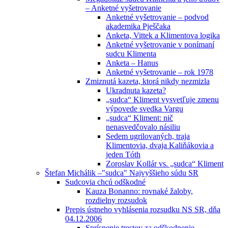
– Anketné vyšetrovanie
Anketné vyšetrovanie – podvod
akademika Pješčaka
Anketa, Vittek a Klimentova logika
Anketné vyšetrovanie v ponímaní
sudcu Klimenta
Anketa – Hanus
Anketné vyšetrovanie – rok 1978
Zmiznutá kazeta, ktorá nikdy nezmizla
Ukradnuta kazeta?
„sudca“ Kliment vysvetľuje zmenu
výpovede svedka Vargu
„sudca“ Kliment: nič
nenasvedčovalo násiliu
Sedem ugrilovaných, traja
Klimentovia, dvaja Kaliňákovia a
jeden Tóth
Zoroslav Kollár vs. „sudca“ Kliment
Štefan Michálik –"sudca" Najvyššieho súdu SR
Sudcovia chcú odškodné
Kauza Bonanno: rovnaké žaloby,
rozdielny rozsudok
Prepis ústneho vyhlásenia rozsudku NS SR, dňa
04.12.2006
Sprísnenie trestov za odškodnenie