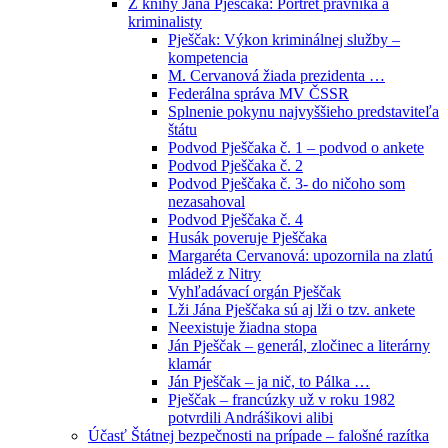
Z knihy Jána Pješčaka: Portrét právníka a
kriminalisty
Pješčak: Výkon kriminálnej služby –
kompetencia
M. Cervanová žiada prezidenta …
Federálna správa MV ČSSR
Splnenie pokynu najvyššieho predstaviteľa
štátu
Podvod Pješčaka č. 1 – podvod o ankete
Podvod Pješčaka č. 2
Podvod Pješčaka č. 3- do ničoho som
nezasahoval
Podvod Pješčaka č. 4
Husák poveruje Pješčaka
Margaréta Cervanová: upozornila na zlatú
mládež z Nitry
Vyhľadávací orgán Pješčak
Lži Jána Pješčaka sú aj lži o tzv. ankete
Neexistuje žiadna stopa
Ján Pješčak – generál, zločinec a literárny
klamár
Ján Pješčak – ja nič, to Pálka …
Pješčak – francúzky už v roku 1982
potvrdili Andrášikovi alibi
Účasť Štátnej bezpečnosti na prípade – falošné razítka