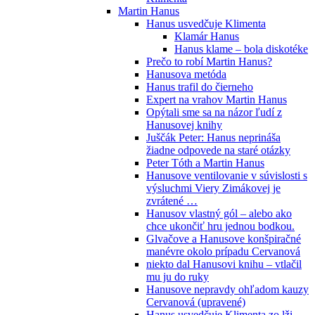
Martin Hanus
Hanus usvedčuje Klimenta
Klamár Hanus
Hanus klame – bola diskotéke
Prečo to robí Martin Hanus?
Hanusova metóda
Hanus trafil do čierneho
Expert na vrahov Martin Hanus
Opýtali sme sa na názor ľudí z
Hanusovej knihy
Juščák Peter: Hanus neprináša
žiadne odpovede na staré otázky
Peter Tóth a Martin Hanus
Hanusove ventilovanie v súvislosti s
výsluchmi Viery Zimákovej je
zvrátené …
Hanusov vlastný gól – alebo ako
chce ukončiť hru jednou bodkou.
Glvačove a Hanusove konšpiračné
manévre okolo prípadu Cervanová
niekto dal Hanusovi knihu – vtlačil
mu ju do ruky
Hanusove nepravdy ohľadom kauzy
Cervanová (upravené)
Hanus usvedčuje Klimenta zo lži