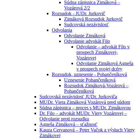
Súdna zápisnica Zimáková –
Vozárová 2/2
Rozsudok - JUDr. Jurkovič
Zimáková Rozsudok Jurkovič
Sudcovská nezávislosť
Odvolania
Odvolanie Zimáková
Odvolanie advokát Filo
Odvolanie – advokát Filo v
prospech Zimákovej-
Vozárovej
Odvolanie Zimáková Agneša
v prospech svojej dcéry
Rozsudok, uznesenie - Pohančeníková
Uznesenie Pohančeníková
Rozsudok Zimáková-Vozárová –
Pohančeníková
Sudcovská nezávislosť JUDr. Jurkoviča
MUDr. Viera Zimáková Vozárová pred súdom
Súdna zápisnica – proces s MUDr. Zimákovou
Dr. Filo – advokát MUDr. Viery Vozárovej –
Odvolanie proti rozsudku
Agneša Zimáková – sťažnosť
Kauza Cervanová – Peter Vačok a výsluch Viery
Zimákovej