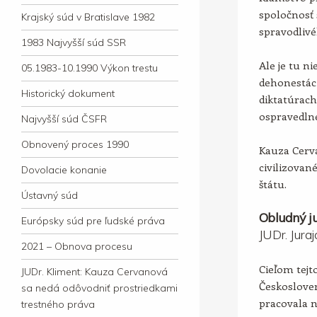
spoločnosť 
Krajský súd v Bratislave 1982
spravodlivé
1983 Najvyšší súd SSR
Ale je tu ni
05.1983-10.1990 Výkon trestu
dehonestác
Historický dokument
diktatúrac
ospravedln
Najvyšší súd ČSFR
Obnovený proces 1990
Kauza Cerv
civilizova
Dovolacie konanie
štátu.
Ústavný súd
Obludný ju
Európsky súd pre ľudské práva
JUDr. Jura
2021 – Obnova procesu
Cieľom tejto
JUDr. Kliment: Kauza Cervanová
Českosloven
sa nedá odôvodniť prostriedkami
pracovala 
trestného práva