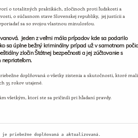
orí o totalitných praktikách, zločinoch proti ľudskosti a
vosti, o súčasnom stave Slovenskej republiky, jej justícii a
poriadať sa so svojou vlastnou minulosťou.
vanová. Jeden z veľmi mála prípadov kde sa podarilo
ko sa úplne bežný kriminálny prípad už v samotnom poči
eštiálny zločin Štátnej bezpečnosti a jej zúčtovanie s
 nepriateľom.
priebežne doplňovaná o všetky zistenia a skutočnosti, ktoré mali
ích 35 rokov utajené.
m všetkým, ktorí ste sa pričinili pri hľadaní pravdy.
 je priebežne doplňovaná a aktualizovaná.