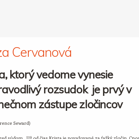
za Cervanová
a, ktorý vedome vynesie
avodlivý rozsudok je prvý v
nečnom zástupe zločincov
arence Seward)
ed súdom. Už od čias Krista je považované za ťažký zločin. Cno