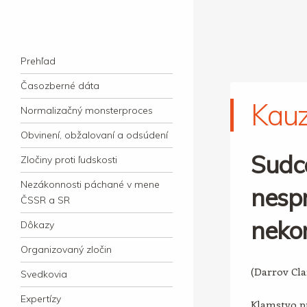
kauzacervanova.sk
Najdlhšie trvajúci, dodnes nevyjasnený
Navigation
súdny proces v dejnách slovenskej justície
Skip to content
Prehľad
Časozberné dáta
Kau
Normalizačný monsterproces
Obvinení, obžalovaní a odsúdení
Sudc
Zločiny proti ľudskosti
Nezákonnosti páchané v mene
nespr
ČSSR a SR
neko
Dôkazy
Organizovaný zločin
(Darrov Cl
Svedkovia
Expertízy
Klamstvo pr