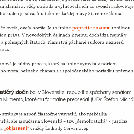
sa klamárov vždy stránila a vylučovala ich zo svojich radov. Poj
ho sudcu je súčasťou takmer každej hlavy Starého zákona.
ečo oveľa, oveľa horšie. Je to úplné
popretie rozumu
totálnou
iou práva. V novodobých dejinách k nemu dochádza najmä v
h a policajných štátoch. Klamstvá páchané sudcom neznesú
enia.
anová je súdny proces, ktorý sa úplne vymyká z noriem
ného sveta, bežného chápania i spoločenského poriadku právneh
stičný zločin
bol v Slovenskej republike spáchaný senátom
ja Klimenta, ktorému formálne predsedal JUDr. Štefan Michál
 stránky je aspoň čiastočne vysvetliť, ako niekdajšia
ská, ale aj súčasná Slovenská – tzv. „demokratická“ - justícia
na
„objasnení“
vraždy Ľudmily Cervanovej.