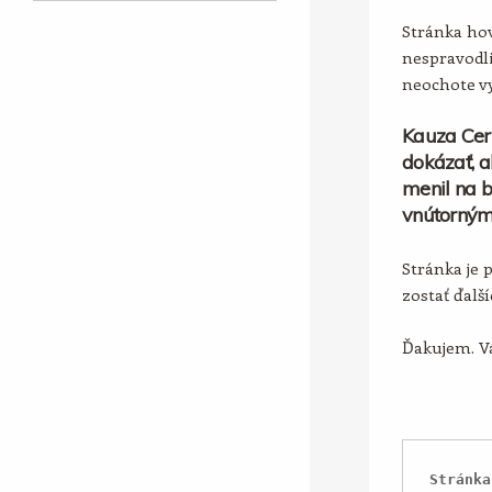
Stránka hov
nespravodli
neochote vy
Kauza Cer
dokázať, a
menil na b
vnútorným
Stránka je 
zostať ďalš
Ďakujem. Vá
Stránka