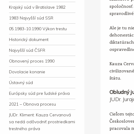
spoločnosť 
Krajský súd v Bratislave 1982
spravodlivé
1983 Najvyšší súd SSR
Ale je tu ni
05.1983-10.1990 Výkon trestu
dehonestác
Historický dokument
diktatúrac
ospravedln
Najvyšší súd ČSFR
Obnovený proces 1990
Kauza Cerv
civilizova
Dovolacie konanie
štátu.
Ústavný súd
Obludný ju
Európsky súd pre ľudské práva
JUDr. Jura
2021 – Obnova procesu
Cieľom tejto
JUDr. Kliment: Kauza Cervanová
Českosloven
sa nedá odôvodniť prostriedkami
pracovala 
trestného práva