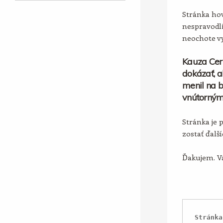
Stránka hov
nespravodli
neochote vy
Kauza Cer
dokázať, a
menil na b
vnútorným
Stránka je 
zostať ďalš
Ďakujem. Vá
Stránka