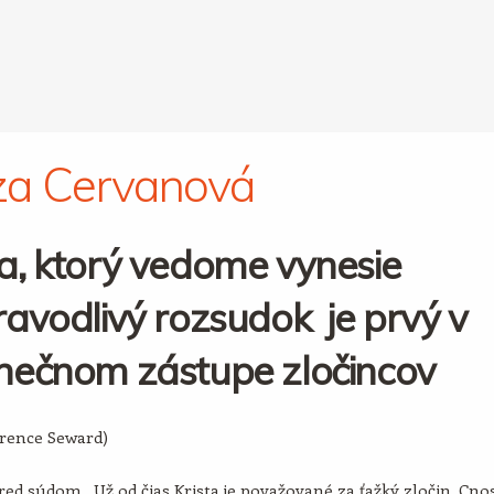
za Cervanová
a, ktorý vedome vynesie
avodlivý rozsudok je prvý v
nečnom zástupe zločincov
arence Seward)
ed súdom. Už od čias Krista je považované za ťažký zločin. Cno