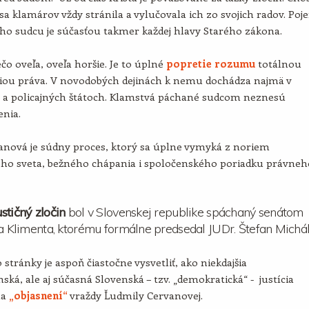
sa klamárov vždy stránila a vylučovala ich zo svojich radov. Poj
ho sudcu je súčasťou takmer každej hlavy Starého zákona.
ečo oveľa, oveľa horšie. Je to úplné
popretie rozumu
totálnou
iou práva. V novodobých dejinách k nemu dochádza najmä v
h a policajných štátoch. Klamstvá páchané sudcom neznesú
enia.
anová je súdny proces, ktorý sa úplne vymyká z noriem
ného sveta, bežného chápania i spoločenského poriadku právneh
stičný zločin
bol v Slovenskej republike spáchaný senátom
ja Klimenta, ktorému formálne predsedal JUDr. Štefan Michál
 stránky je aspoň čiastočne vysvetliť, ako niekdajšia
ská, ale aj súčasná Slovenská – tzv. „demokratická“ - justícia
na
„objasnení“
vraždy Ľudmily Cervanovej.