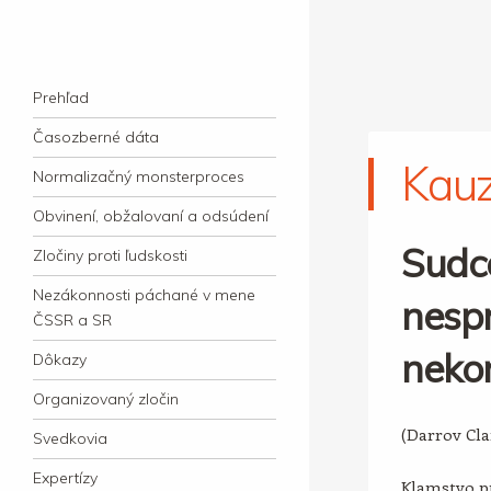
kauzacervanova.sk
Najdlhšie trvajúci, dodnes nevyjasnený
Navigation
súdny proces v dejnách slovenskej justície
Skip to content
Prehľad
Časozberné dáta
Kau
Normalizačný monsterproces
Obvinení, obžalovaní a odsúdení
Sudc
Zločiny proti ľudskosti
Nezákonnosti páchané v mene
nespr
ČSSR a SR
neko
Dôkazy
Organizovaný zločin
(Darrov Cl
Svedkovia
Expertízy
Klamstvo pr