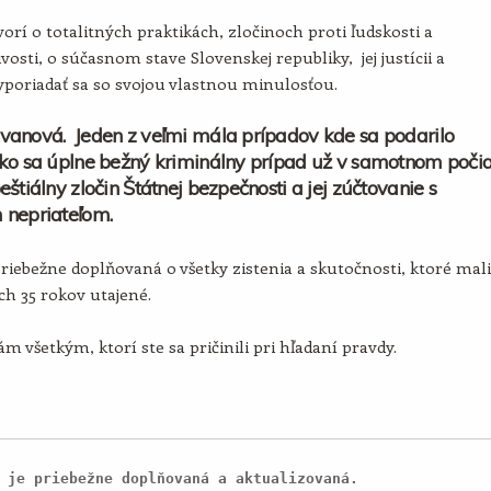
orí o totalitných praktikách, zločinoch proti ľudskosti a
vosti, o súčasnom stave Slovenskej republiky, jej justícii a
poriadať sa so svojou vlastnou minulosťou.
vanová. Jeden z veľmi mála prípadov kde sa podarilo
ko sa úplne bežný kriminálny prípad už v samotnom poči
eštiálny zločin Štátnej bezpečnosti a jej zúčtovanie s
 nepriateľom.
priebežne doplňovaná o všetky zistenia a skutočnosti, ktoré mali
ích 35 rokov utajené.
m všetkým, ktorí ste sa pričinili pri hľadaní pravdy.
 je priebežne doplňovaná a aktualizovaná.