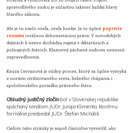
spravodlivého sudcu je súčasťou takmer každej hlavy
Starého zákona.
Ale je tu niečo oveľa, oveľa horšie. Je to úplné
popretie
rozumu
totálnou dehonestáciou práva. V novodobých
dejinách k nemu dochádza najmä v diktatúrach a
policajných štátoch. Klamstvá páchané sudcom neznesú
ospravedlnenia.
Kauza Cervanová je súdny proces, ktorý sa úplne vymyká
z noriem civilizovaného sveta, bežného chápania i
spoločenského poriadku právneho štátu.
Obludný justičný zločin
bol v Slovenskej republike
spáchaný senátom JUDr. Juraja Klimenta, ktorému
formálne predsedal JUDr. Štefan Michálik.
Cieľom tejto stránky je aspoň čiastočne vysvetliť, ako