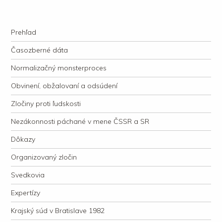
kauzacervanova.sk
Najdlhšie trvajúci, dodnes nevyjasnený súdny proces v dejnách slovenskej
Navigation
justície
Skip to content
Prehľad
Časozberné dáta
Normalizačný monsterproces
Obvinení, obžalovaní a odsúdení
Zločiny proti ľudskosti
Nezákonnosti páchané v mene ČSSR a SR
Dôkazy
Organizovaný zločin
Svedkovia
Expertízy
Krajský súd v Bratislave 1982