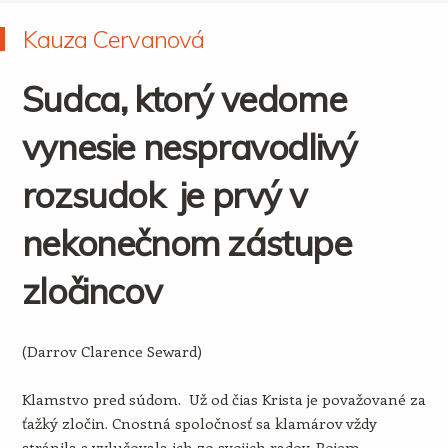
Kauza Cervanová
Sudca, ktorý vedome
vynesie nespravodlivý
rozsudok je prvý v
nekonečnom zástupe
zločincov
(Darrov Clarence Seward)
Klamstvo pred súdom. Už od čias Krista je považované za
ťažký zločin. Cnostná spoločnosť sa klamárov vždy
stránila a vylučovala ich zo svojich radov. Pojem