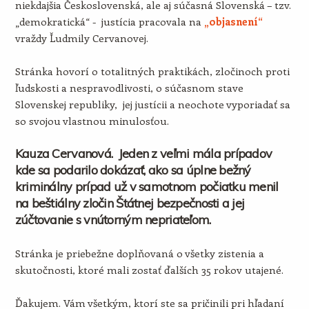
niekdajšia Československá, ale aj súčasná Slovenská – tzv.
„demokratická“ - justícia pracovala na
„objasnení“
vraždy Ľudmily Cervanovej.
Stránka hovorí o totalitných praktikách, zločinoch proti
ľudskosti a nespravodlivosti, o súčasnom stave
Slovenskej republiky, jej justícii a neochote vyporiadať sa
so svojou vlastnou minulosťou.
Kauza Cervanová. Jeden z veľmi mála prípadov
kde sa podarilo dokázať, ako sa úplne bežný
kriminálny prípad už v samotnom počiatku menil
na beštiálny zločin Štátnej bezpečnosti a jej
zúčtovanie s vnútorným nepriateľom.
Stránka je priebežne doplňovaná o všetky zistenia a
skutočnosti, ktoré mali zostať ďalších 35 rokov utajené.
Ďakujem. Vám všetkým, ktorí ste sa pričinili pri hľadaní