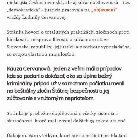
niekdajšia Československá, ale aj súčasná Slovenská – tzv.
„demokratická“ - justícia pracovala na
„objasnení“
vraždy Ľudmily Cervanovej.
Stránka hovorí o totalitných praktikách, zločinoch proti
ľudskosti a nespravodlivosti, o súčasnom stave
Slovenskej republiky, jej justícii a neochote vyporiadať sa
so svojou vlastnou minulosťou.
Kauza Cervanová. Jeden z veľmi mála prípadov
kde sa podarilo dokázať, ako sa úplne bežný
kriminálny prípad už v samotnom počiatku menil
na beštiálny zločin Štátnej bezpečnosti a jej
zúčtovanie s vnútorným nepriateľom.
Stránka je priebežne doplňovaná o všetky zistenia a
skutočnosti, ktoré mali zostať ďalších 35 rokov utajené.
Ďakujem. Vám všetkým, ktorí ste sa pričinili pri hľadaní