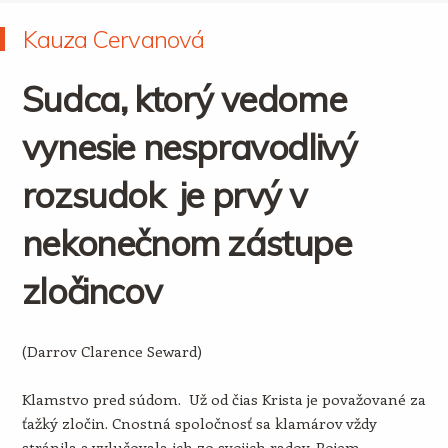
Kauza Cervanová
Sudca, ktorý vedome
vynesie nespravodlivý
rozsudok je prvý v
nekonečnom zástupe
zločincov
(Darrov Clarence Seward)
Klamstvo pred súdom. Už od čias Krista je považované za
ťažký zločin. Cnostná spoločnosť sa klamárov vždy
stránila a vylučovala ich zo svojich radov. Pojem