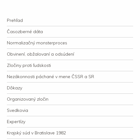
kauzacervanova.sk
Najdlhšie trvajúci, dodnes nevyjasnený súdny proces v dejnách slovenskej
Navigation
justície
Skip to content
Prehľad
Časozberné dáta
Normalizačný monsterproces
Obvinení, obžalovaní a odsúdení
Zločiny proti ľudskosti
Nezákonnosti páchané v mene ČSSR a SR
Dôkazy
Organizovaný zločin
Svedkovia
Expertízy
Krajský súd v Bratislave 1982