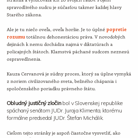
spravodlivého sudcu je súčasťou takmer každej hlavy
Starého zákona.
Ale je tu niečo oveľa, oveľa horšie. Je to úplné
popretie
rozumu
totálnou dehonestáciou práva. V novodobých
dejinách k nemu dochádza najmä v diktatúrach a
policajných štátoch. Klamstvá páchané sudcom neznesú
ospravedlnenia.
Kauza Cervanová je súdny proces, ktorý sa úplne vymyká
z noriem civilizovaného sveta, bežného chápania i
spoločenského poriadku právneho štátu.
Obludný justičný zločin
bol v Slovenskej republike
spáchaný senátom JUDr. Juraja Klimenta, ktorému
formálne predsedal JUDr. Štefan Michálik.
Cieľom tejto stránky je aspoň čiastočne vysvetliť, ako