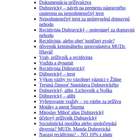
Dokumentácia príživníctva
Dubravický – návrh na premenu nápravného
opatrenia na nepodmienečný trest
Nepodmienečný trest za neúmyselnú dopravnú
nehodu
Recidivista Dubravický – potrestaný za dopravnú
nehodu
Recidivista, alebo obeť justičnej zvole?
dôverník kriminálneho spravodajstva MUDr.
Hlaváč
Vrah, príživník a recidivista
Vražda a dynamit
Recidivista Dúbravický
Dúbravický – trest
Výkon väzby vo väzobnej väznici v Žiline
Trestná činnosť Stanislava Dubravického
Dubravický, alibi, Lichovník a Noška
Dúbravický – alibi
Vyšetrovanie vraždy – vo väzbe za príživu
Motáky a agent Šturma
Miroslav Mihoč alias Dubravický
účelový príživník Dubravický
Socialistická morálka alebo spoločenská
diverzia? MUDr. Magda Dubravická
Naozaj recidivista? – NO 10% z platu