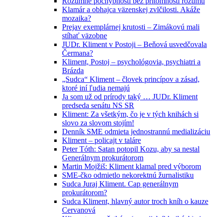
Rozumné pochybnosti bez prítomnosti rozumu
Klamár a obhajca väzenskej zvlčilosti. Akáže
mozaika?
Prejav exemplárnej krutosti – Zimákovú mali
stíhať väzobne
JUDr. Kliment v Postoji – Beňová usvedčovala
Čermana?
Kliment, Postoj – psychológovia, psychiatri a
Brázda
„Sudca“ Kliment – človek princípov a zásad,
ktoré iní ľudia nemajú
Ja som už od prírody taký … JUDr. Kliment
predseda senátu NS SR
Kliment: Za všetkým, čo je v tých knihách si
slovo za slovom stojím!
Denník SME odmieta jednostrannú medializáciu
Kliment – policajt v taláre
Peter Tóth: Satan potopil Kozu, aby sa nestal
Generálnym prokurátorom
Martin Mojžiš: Kliment klamal pred výborom
SME-čko odmietlo nekorektnú žurnalistiku
Sudca Juraj Kliment. Cap generálnym
prokurátorom?
Sudca Kliment, hlavný autor troch kníh o kauze
Cervanová