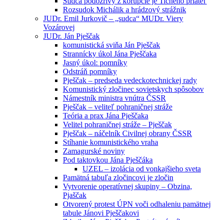
Sudca podozrivý z korupcie je Tichého priateľ
Rozsudok Michálik a hrádzový strážnik
JUDr. Emil Jurkovič – „sudca“ MUDr. Viery
Vozárovej
JUDr. Ján Pješčak
komunistická sviňa Ján Pješčak
Strannícky úkol Jána Pješčaka
Jasný úkol: pomníky
Odstráň pomníky
Pješčak – predseda vedeckotechnickej rady
Komunistický zločinec sovietskych spôsobov
Námestník ministra vnútra ČSSR
Pješčak – veliteľ pohraničnej stráže
Teória a prax Jána Pješčaka
Velitel pohraničnej stráže – Pješčak
Pješčak – náčelník Civilnej obrany ČSSR
Stíhanie komunistického vraha
Zamagurské noviny
Pod taktovkou Jána Pješčáka
UZEL – izolácia od vonkajšieho sveta
Pamätná tabuľa zločincovi je zločin
Vytvorenie operatívnej skupiny – Obzina,
Pjaščak
Otvorený protest ÚPN voči odhaleniu pamätnej
tabule Jánovi Pješčakovi