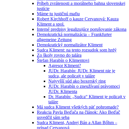
Príbeh zvrátenosti a morálneho bahna slovenskej
justície
Máme tu justičnú mafiu
Robert Kirchhoff o kauze Cervanová: Kauza
Kliment a spol.
Interné predpisy legalizujúce porušovanie zákona
Demokratická normalizácia – Frankfurter
allgemeine Zeitung
Demokratický normalizátor Kliment
Sudca Kliment: na tento rozsudok som hrdý
Zo školy rovno do talára
Štefan Harabín o Klimentovi
Agresor Kliment?
JUDr. Harabín: JUDr. Kliment nie je
sudca, ale policajt v taláre
Najvyšší súd ako boxerský ring
JUDr. Harabín o zneužívaní právomoci
JUDr. Klimenta
Dr. Harabín: „Sudca“ Kliment je policajt v
taláre
Má sudca Kliment všetkých päť pohromade?
Reakcia Pavla Beďača na článok: Ako Beďač
usvedčil sám seba
Sudca Kliment, Andrej Bán a Allan Bőhm –
prípad Cervanová