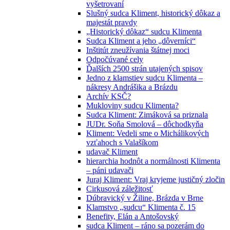
vyšetrovaní
Slušný sudca Kliment, historický dôkaz a
majestát pravdy
„Historický dôkaz“ sudcu Klimenta
Sudca Kliment a jeho „dôverníci“
Inštitút zneužívania štátnej moci
Odpočúvané cely
Ďalších 2500 strán utajených spisov
Jedno z klamstiev sudcu Klimenta –
nákresy Andrášika a Brázdu
Archív KSČ?
Mukloviny sudcu Klimenta?
Sudca Kliment: Zimáková sa priznala
JUDr. Soňa Smolová – dôchodkyňa
Kliment: Vedeli sme o Michálikových
vzťahoch s Valašíkom
udavač Kliment
hierarchia hodnôt a normálnosti Klimenta
– páni udavači
Juraj Kliment: Vraj kryjeme justičný zločin
Cirkusová záležitosť
Dúbravický v Žiline, Brázda v Brne
Klamstvo „sudcu“ Klimenta č. 15
Benefity, Elán a Antošovský
sudca Kliment – ráno sa pozerám do