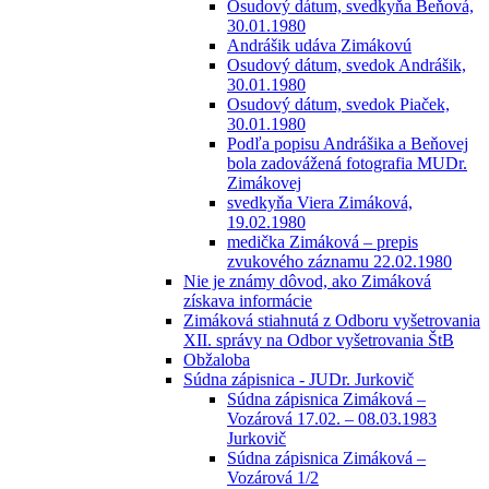
Osudový dátum, svedkyňa Beňová,
30.01.1980
Andrášik udáva Zimákovú
Osudový dátum, svedok Andrášik,
30.01.1980
Osudový dátum, svedok Piaček,
30.01.1980
Podľa popisu Andrášika a Beňovej
bola zadovážená fotografia MUDr.
Zimákovej
svedkyňa Viera Zimáková,
19.02.1980
medička Zimáková – prepis
zvukového záznamu 22.02.1980
Nie je známy dôvod, ako Zimáková
získava informácie
Zimáková stiahnutá z Odboru vyšetrovania
XII. správy na Odbor vyšetrovania ŠtB
Obžaloba
Súdna zápisnica - JUDr. Jurkovič
Súdna zápisnica Zimáková –
Vozárová 17.02. – 08.03.1983
Jurkovič
Súdna zápisnica Zimáková –
Vozárová 1/2