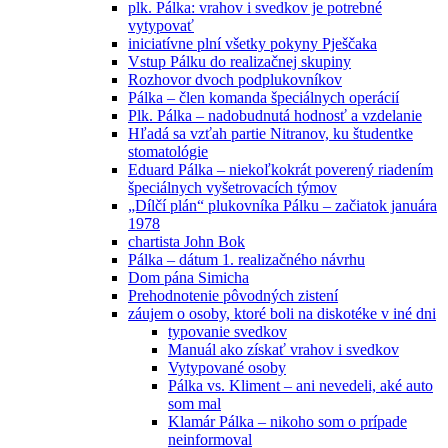
plk. Pálka: vrahov i svedkov je potrebné
vytypovať
iniciatívne plní všetky pokyny Pješčaka
Vstup Pálku do realizačnej skupiny
Rozhovor dvoch podplukovníkov
Pálka – člen komanda špeciálnych operácií
Plk. Pálka – nadobudnutá hodnosť a vzdelanie
Hľadá sa vzťah partie Nitranov, ku študentke
stomatológie
Eduard Pálka – niekoľkokrát poverený riadením
špeciálnych vyšetrovacích týmov
„Dílčí plán“ plukovníka Pálku – začiatok januára
1978
chartista John Bok
Pálka – dátum 1. realizačného návrhu
Dom pána Simicha
Prehodnotenie pôvodných zistení
záujem o osoby, ktoré boli na diskotéke v iné dni
typovanie svedkov
Manuál ako získať vrahov i svedkov
Vytypované osoby
Pálka vs. Kliment – ani nevedeli, aké auto
som mal
Klamár Pálka – nikoho som o prípade
neinformoval