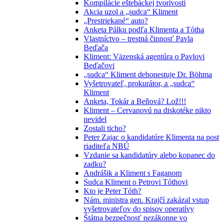
Kompilácie eštebáckej tvorivosti
Akcia uzol a „sudca“ Kliment
„Prestriekané“ auto?
Anketa Pálku podľa Klimenta a Tótha
Vlastníctvo – trestná činnosť Pavla
Beďača
Kliment: Väzenská agentúra o Pavlovi
Beďačovi
„sudca“ Kliment dehonestuje Dr. Böhma
Vyšetrovateľ, prokurátor, a „sudca“
Kliment
Anketa, Tokár a Beňová? Lož!!!
Kliment – Cervanovú na diskotéke nikto
nevidel
Zostali ticho?
Peter Zajac o kandidatúre Klimenta na post
riaditeľa NBÚ
Vzdanie sa kandidatúry alebo kopanec do
zadku?
Andrášik a Kliment s Faganom
Sudca Kliment o Petrovi Tóthovi
Kto je Peter Tóth?
Nám. ministra gen. Krajčí zakázal vstup
vyšetrovateľov do spisov operatívy
Štátna bezpečnosť nezákonne vo