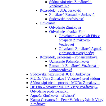
Súdna zápisnica Zimáková –
Vozárová 2/2
Rozsudok - JUDr. Jurkovič
Zimáková Rozsudok Jurkovič
Sudcovská nezávislosť
Odvolania
Odvolanie Zimáková
Odvolanie advokát Filo
Odvolanie – advokát Filo v
prospech Zimákovej-
Vozárovej
Odvolanie Zimáková Agneša
v prospech svojej dcéry
Rozsudok, uznesenie - Pohančeníková
Uznesenie Pohančeníková
Rozsudok Zimáková-Vozárová –
Pohančeníková
Sudcovská nezávislosť JUDr. Jurkoviča
MUDr. Viera Zimáková Vozárová pred súdom
Súdna zápisnica – proces s MUDr. Zimákovou
Dr. Filo – advokát MUDr. Viery Vozárovej –
Odvolanie proti rozsudku
Agneša Zimáková – sťažnosť
Kauza Cervanová – Peter Vačok a výsluch Viery
Zimákovej