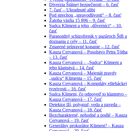
Diverzia Štátnej bezpečnosti – 6. časť
7. časť – Ukradnuté alibi
Pod strechou „spravodlivosti“ – 8. časť
Žaloba väzňa 15 896 – 9. časť
Sudca Kliment a jeho „dôverníci“ – 10.
časť
Paranoidný schizofrenik v pazúroch ŠtB a
doznania z cely – 11. časť
Zmarené prípravné konanie – 12. časť
Kauza Cervanová – Posolstvo Petra Tótha
– 13. časť
Kauza Cervanová – „Sudca“ Kliment a
jeho klamstvá – 14. časť
Kauza Cervanová – Majestát pravdy
„sudcu“ Klimenta – 15. časť
Kauza Cervanová – Kompiláty eštebáckej
tvorivosti – 16. časť
Sudca Kliment, čo odpoveď to klamstvo –
Kauza Cervanová – 17. časť
Detektor lží, polygraf, veda a paveda –
Kauza Cervanová – 18. časť
Bezcharakterné, nehodné a podlé – Kauza
Cervanová – 19. časť
Generálny prokurátor Kliment? – Kauza
Cervanová – 20. časť