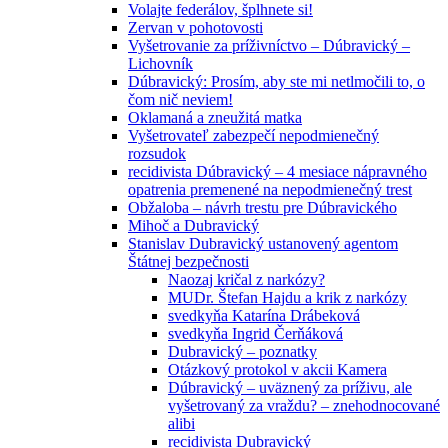
Volajte federálov, šplhnete si!
Zervan v pohotovosti
Vyšetrovanie za príživníctvo – Dúbravický –
Lichovník
Dúbravický: Prosím, aby ste mi netlmočili to, o
čom nič neviem!
Oklamaná a zneužitá matka
Vyšetrovateľ zabezpečí nepodmienečný
rozsudok
recidivista Dúbravický – 4 mesiace nápravného
opatrenia premenené na nepodmienečný trest
Obžaloba – návrh trestu pre Dúbravického
Mihoč a Dubravický
Stanislav Dubravický ustanovený agentom
Štátnej bezpečnosti
Naozaj kričal z narkózy?
MUDr. Štefan Hajdu a krik z narkózy
svedkyňa Katarína Drábeková
svedkyňa Ingrid Čerňáková
Dubravický – poznatky
Otázkový protokol v akcii Kamera
Dúbravický – uväznený za príživu, ale
vyšetrovaný za vraždu? – znehodnocované
alibi
recidivista Dubravický