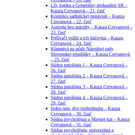
Lži, logika a Generálny prokurátor SR –
Kauza Cervanová – 21. časť
Komplex sadistickej nenávisti – Kauza
Cervanová – 22. časť
Autorita bez autority – Kauza Cervanová –
23. časť
Prišívači vrážd a ich tlačovka – Kauza
Cervanová – 24. časť
Klamstvá na pôde Národnej rady
Slovenskej republiky – Kauza Cervanová
– 25. časť
Súdna patológia 1 – Kauza Cervanová –
26. časť
Súdna patológia 2 – Kauza Cervanová –
27. časť
Súdna patológia 3 – Kauza Cervanová –
28. časť
Súdna patológia 4 – Kauza Cervanová –
29. časť
Jeden spis, dve rozhodnutia – Kauza
Cervanová – 30. časť
Súdna psychológia a Majster kat – Kauza
Cervanová – 31. časť
Súdna psychológia, univerzitná a