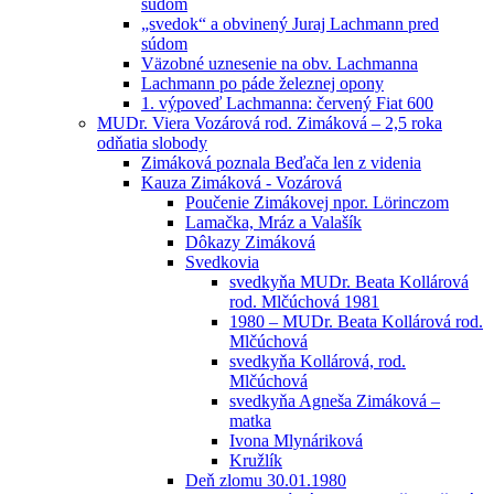
súdom
„svedok“ a obvinený Juraj Lachmann pred
súdom
Väzobné uznesenie na obv. Lachmanna
Lachmann po páde železnej opony
1. výpoveď Lachmanna: červený Fiat 600
MUDr. Viera Vozárová rod. Zimáková – 2,5 roka
odňatia slobody
Zimáková poznala Beďača len z videnia
Kauza Zimáková - Vozárová
Poučenie Zimákovej npor. Lörinczom
Lamačka, Mráz a Valašík
Dôkazy Zimáková
Svedkovia
svedkyňa MUDr. Beata Kollárová
rod. Mlčúchová 1981
1980 – MUDr. Beata Kollárová rod.
Mlčúchová
svedkyňa Kollárová, rod.
Mlčúchová
svedkyňa Agneša Zimáková –
matka
Ivona Mlynáriková
Kružlík
Deň zlomu 30.01.1980