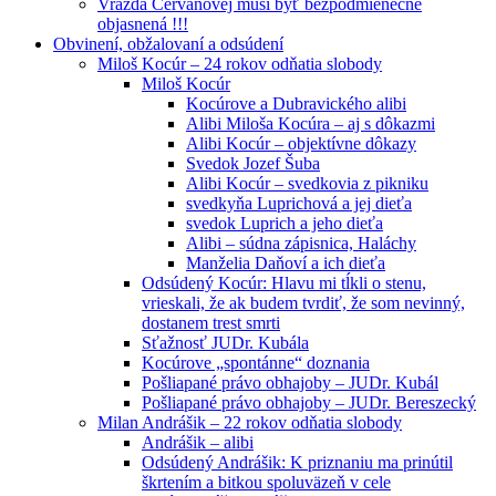
Vražda Cervanovej musí byť bezpodmienečne
objasnená !!!
Obvinení, obžalovaní a odsúdení
Miloš Kocúr – 24 rokov odňatia slobody
Miloš Kocúr
Kocúrove a Dubravického alibi
Alibi Miloša Kocúra – aj s dôkazmi
Alibi Kocúr – objektívne dôkazy
Svedok Jozef Šuba
Alibi Kocúr – svedkovia z pikniku
svedkyňa Luprichová a jej dieťa
svedok Luprich a jeho dieťa
Alibi – súdna zápisnica, Haláchy
Manželia Daňoví a ich dieťa
Odsúdený Kocúr: Hlavu mi tĺkli o stenu,
vrieskali, že ak budem tvrdiť, že som nevinný,
dostanem trest smrti
Sťažnosť JUDr. Kubála
Kocúrove „spontánne“ doznania
Pošliapané právo obhajoby – JUDr. Kubál
Pošliapané právo obhajoby – JUDr. Bereszecký
Milan Andrášik – 22 rokov odňatia slobody
Andrášik – alibi
Odsúdený Andrášik: K priznaniu ma prinútil
škrtením a bitkou spoluväzeň v cele