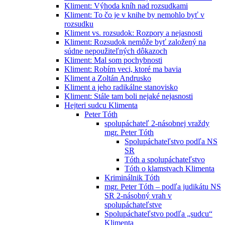
Kliment: Výhoda kníh nad rozsudkami
Kliment: To čo je v knihe by nemohlo byť v
rozsudku
Kliment vs. rozsudok: Rozpory a nejasnosti
Kliment: Rozsudok nemôže byť založený na
súdne nepoužiteľných dôkazoch
Kliment: Mal som pochybnosti
Kliment: Robím veci, ktoré ma bavia
Kliment a Zoltán Andrusko
Kliment a jeho radikálne stanovisko
Kliment: Stále tam boli nejaké nejasnosti
Hejteri sudcu Klimenta
Peter Tóth
spolupáchateľ 2-násobnej vraždy
mgr. Peter Tóth
Spolupáchateľstvo podľa NS
SR
Tóth a spolupáchateľstvo
Tóth o klamstvach Klimenta
Kriminálnik Tóth
mgr. Peter Tóth – podľa judikátu NS
SR 2-násobný vrah v
spolupáchateľstve
Spolupáchateľstvo podľa „sudcu“
Klimenta