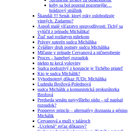
keby sa bol pozeral pozornejšie…
hrádzový strážnik
Škandál !!! Senát, ktorý roky oslobodzuje
vinných. Zadarmo?
Aspoň malé víťazstvo spravodlivosti: Tichý sa
vylúčil z prípadu Michálika!
Žiaľ nad rozliatym mliekom
Právny suterén sudcu Michálika
Zvláštny druh pomsty sudcu Michálika
Mlčanie v prípade Cervanová a ničnerobenie
Proces – hanebný rozsudok
niekto tu kecá voloviny
Sudca podozrivý z korupcie je Tichého priateľ
Kto je sudca Michálik?
Vyhodnotený dôkaz JUDr. Michálika
Ludmila Brožová-Polednová
sudca Michálik a komunistická prokurátorka
Brožová
Predseda senátu najvyššieho súdu – už napísal
rozsudok?
Popperov princíp – alternatívy doznania a génius
Michálik
Cervanová a muži v talároch
„Ucelená“ reťaz dôkazov?