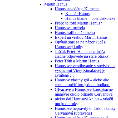
Martin Hanus
Hanus usvedčuje Klimenta
Klamár Hanus
Hanus klame – bola diskotéke
Prečo to robí Martin Hanus?
Hanusova metóda
Hanus trafil do čierneho
Expert na vrahov Martin Hanus
Opýtali sme sa na názor ľudí z
Hanusovej knihy
Juščák Peter: Hanus neprináša
žiadne odpovede na staré otázky
Peter Tóth a Martin Hanus
Hanusove ventilovanie v súvislosti s
výsluchmi Viery Zimákovej je
zvrátené …
Hanusov vlastný gól – alebo ako
chce ukončiť hru jednou bodkou.
Glvačove a Hanusove konšpiračné
manévre okolo prípadu Cervanová
niekto dal Hanusovi knihu – vtlačil
mu ju do ruky
Hanusove nepravdy ohľadom kauzy
Cervanová (upravené)
Hanus usvedčuje Klimenta zo lži