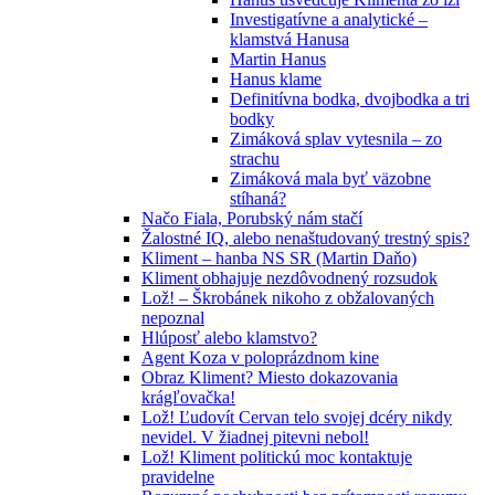
Investigatívne a analytické –
klamstvá Hanusa
Martin Hanus
Hanus klame
Definitívna bodka, dvojbodka a tri
bodky
Zimáková splav vytesnila – zo
strachu
Zimáková mala byť väzobne
stíhaná?
Načo Fiala, Porubský nám stačí
Žalostné IQ, alebo nenaštudovaný trestný spis?
Kliment – hanba NS SR (Martin Daňo)
Kliment obhajuje nezdôvodnený rozsudok
Lož! – Škrobánek nikoho z obžalovaných
nepoznal
Hlúposť alebo klamstvo?
Agent Koza v poloprázdnom kine
Obraz Kliment? Miesto dokazovania
krágľovačka!
Lož! Ľudovít Cervan telo svojej dcéry nikdy
nevidel. V žiadnej pitevni nebol!
Lož! Kliment politickú moc kontaktuje
pravidelne