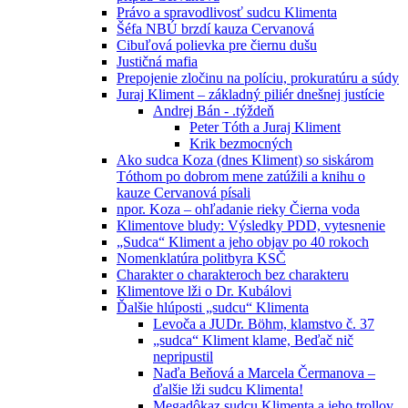
Právo a spravodlivosť sudcu Klimenta
Šéfa NBÚ brzdí kauza Cervanová
Cibuľová polievka pre čiernu dušu
Justičná mafia
Prepojenie zločinu na políciu, prokuratúru a súdy
Juraj Kliment – základný piliér dnešnej justície
Andrej Bán - .týždeň
Peter Tóth a Juraj Kliment
Krik bezmocných
Ako sudca Koza (dnes Kliment) so siskárom
Tóthom po dobrom mene zatúžili a knihu o
kauze Cervanová písali
npor. Koza – ohľadanie rieky Čierna voda
Klimentove bludy: Výsledky PDD, vytesnenie
„Sudca“ Kliment a jeho objav po 40 rokoch
Nomenklatúra politbyra KSČ
Charakter o charakteroch bez charakteru
Klimentove lži o Dr. Kubálovi
Ďalšie hlúposti „sudcu“ Klimenta
Levoča a JUDr. Böhm, klamstvo č. 37
„sudca“ Kliment klame, Beďač nič
nepripustil
Naďa Beňová a Marcela Čermanova –
ďalšie lži sudcu Klimenta!
Megadôkaz sudcu Klimenta a jeho trollov