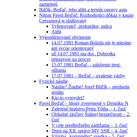
zamietajú
Bilčík: Beďač, jeho alibi a termín opravy auta
Nitran Pavel Beďač: Rozhodujúci dôkaz v kauze
Cervanová je sfalšovaný
Vyšetrovateľ, prokurátor, sudca
Alibi
Vykonštruované obvinenie
14.07.1981 Roman Brázda nie je miestne
ani vecne orientovaný
už 14.07.1981 ma doc. Dobrotka
pripravuje na proces
15.07.1981 Beďač – zahájenie trest.
stíhania
17.07.1981 – Beďač – uvalenie väzby
Fyzické násilie
Násilie? Žiadne! Jozef Bilčík – predseda
senátu
Kto to vymyslel?
Pavel Beďač – blogy zverejnené v Denníku N
Zglejené bratstvo Petra Tótha – 1. časť
Obludné zločiny Štátnej bezpečnosti – 2.
časť
V cele predbežného zadržania – 3. časť
Teror na XII. správe MV SSR – 4. časť
Výroba „korunného“ svedka – 5. časť