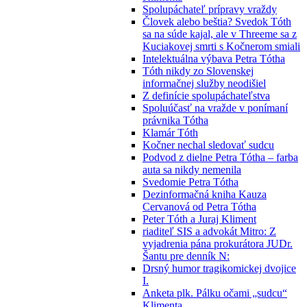
Spolupáchateľ prípravy vraždy
Človek alebo beštia? Svedok Tóth
sa na súde kajal, ale v Threeme sa z
Kuciakovej smrti s Kočnerom smiali
Intelektuálna výbava Petra Tótha
Tóth nikdy zo Slovenskej
informačnej služby neodišiel
Z definície spolupáchateľstva
Spoluúčasť na vražde v ponímaní
právnika Tótha
Klamár Tóth
Kočner nechal sledovať sudcu
Podvod z dielne Petra Tótha – farba
auta sa nikdy nemenila
Svedomie Petra Tótha
Dezinformačná kniha Kauza
Cervanová od Petra Tótha
Peter Tóth a Juraj Kliment
riaditeľ SIS a advokát Mitro: Z
vyjadrenia pána prokurátora JUDr.
Šantu pre denník N:
Drsný humor tragikomickej dvojice
I.
Anketa plk. Pálku očami „sudcu“
Klimenta