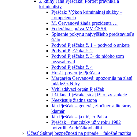
Z knihy Jána Pješčaka: Portrét právníka a
kriminalisty
Pješčak: Výkon kriminálnej služby –
kompetencia
M. Cervanová žiada prezidenta …
Federálna správa MV ČSSR
Splnenie pokynu najvyššieho predstaviteľa
štátu
Podvod Pješčaka č. 1 – podvod o ankete
Podvod Pješčaka č. 2
Podvod Pješčaka č. 3- do ničoho som
nezasahoval
Podvod Pješčaka č. 4
Husák poveruje Pješčaka
Margaréta Cervanová: upozornila na zlatú
mládež z Nitry
Vyhľadávací orgán Pješčak
Lži Jána Pješčaka sú aj lži o tzv. ankete
Neexistuje žiadna stopa
Ján Pješčak – generál, zločinec a literárny
klamár
Ján Pješčak – ja nič, to Pálka …
Pješčak – francúzky už v roku 1982
potvrdili Andrášikovi alibi
Účasť Štátnej bezpečnosti na prípade – falošné razítka