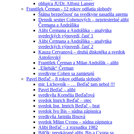
obhajca JUDr. Alfonz Langer
František Čerman - 12 rokov odňatia slobody
Štátna bezpečnosť na svedkyne nasadila agenta
Denník sestier Cohenových – nepriestrelné alibi
Čermana a Andrášika
Alibi Čermana a Andrášika – analytika
svedeckých výpovedí, časť 1
Alibi Čermana a Andrášika – analytika
svedeckých výpovedí, časť 2
Kauza Cervanová – druhá diskotéka a svedok
Antošovský
František Čerman a Milan Andrášik – alibi
„Eštebák“ Čerman
svedkyne Cohen sa zamietajú
Pavel Beďač – 8 rokov odňatia slobody
mjr. Lichovník – … Beďač tam nebol !!!
Pavel Beďač – alibi
svedkyňa Kornélia Beďačová
svedok Imrich Beďač – otec
svedok Ing. Imrich Beďač – brat
svedok Ivo Bis – súdna zápisnica
svedkyňa Jarmila Bisová
svedok Milan Cvopa – súdna zápisnica
Alibi Beďač – z rozsudku 1982
Bilčík: preukázané alibi, Bis a Cvopa sa