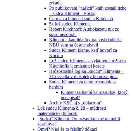
zrkadla
Po publikovaní "našich" kníh zostali ticho
– sudca Kliment – Postoj
Čerman a hlúposti sudcu Klimenta
5x lož sudcu Klimenta
Robert Kirchhoff: Audiokazetu nik zo
spisu nezobral.
Kliment – kandidatúry na post riaditeľa
NBÚ som sa čestne zbavil
Sudca Kliment klame, keď hovorí za
Kocúra
Lož sudcu Klimenta – vyjadrenie režiséra
Kirchhoffa k zmiznutej kazete
Hrôzostrašná logika „sudcu“ Klimenta –
315 svedkov diskotéky ho nezaujíma
Sudca Kliment: za tento rozsudok sa
hanbím
Kliment sa hanbí za rozsudok, ktorý
nenapísal?
Archív KSČ aj s „dôkazom“
Lož sudcu Klimenta č. 28 – múdrosti
matematickej hlúposti
„Sudca“ Kliment: Do rozsudku sme nemohli
zasahovať
Omyl? Nie! Je to falošný dôkaz!