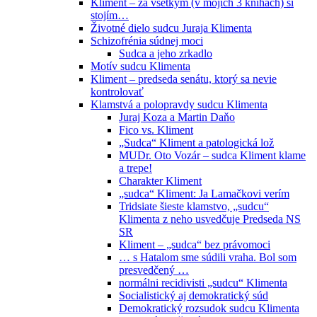
Kliment – za všetkým (v mojich 3 knihách) si
stojím…
Životné dielo sudcu Juraja Klimenta
Schizofrénia súdnej moci
Sudca a jeho zrkadlo
Motív sudcu Klimenta
Kliment – predseda senátu, ktorý sa nevie
kontrolovať
Klamstvá a polopravdy sudcu Klimenta
Juraj Koza a Martin Daňo
Fico vs. Kliment
„Sudca“ Kliment a patologická lož
MUDr. Oto Vozár – sudca Kliment klame
a trepe!
Charakter Kliment
„sudca“ Kliment: Ja Lamačkovi verím
Tridsiate šieste klamstvo, „sudcu“
Klimenta z neho usvedčuje Predseda NS
SR
Kliment – „sudca“ bez právomoci
… s Hatalom sme súdili vraha. Bol som
presvedčený …
normálni recidivisti „sudcu“ Klimenta
Socialistický aj demokratický súd
Demokratický rozsudok sudcu Klimenta