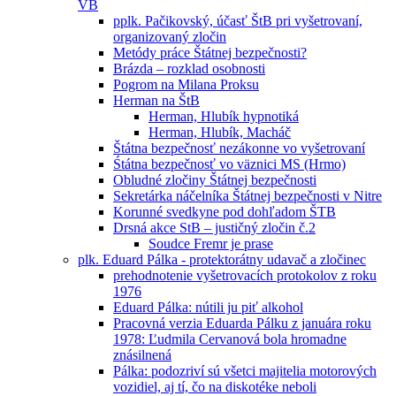
VB
pplk. Pačikovský, účasť ŠtB pri vyšetrovaní,
organizovaný zločin
Metódy práce Štátnej bezpečnosti?
Brázda – rozklad osobnosti
Pogrom na Milana Proksu
Herman na ŠtB
Herman, Hlubík hypnotiká
Herman, Hlubík, Macháč
Štátna bezpečnosť nezákonne vo vyšetrovaní
Śtátna bezpečnosť vo väznici MS (Hrmo)
Obludné zločiny Štátnej bezpečnosti
Sekretárka náčelníka Štátnej bezpečnosti v Nitre
Korunné svedkyne pod dohľadom ŠTB
Drsná akce StB – justičný zločin č.2
Soudce Fremr je prase
plk. Eduard Pálka - protektorátny udavač a zločinec
prehodnotenie vyšetrovacích protokolov z roku
1976
Eduard Pálka: nútili ju piť alkohol
Pracovná verzia Eduarda Pálku z januára roku
1978: Ľudmila Cervanová bola hromadne
znásilnená
Pálka: podozriví sú všetci majitelia motorových
vozidiel, aj tí, čo na diskotéke neboli