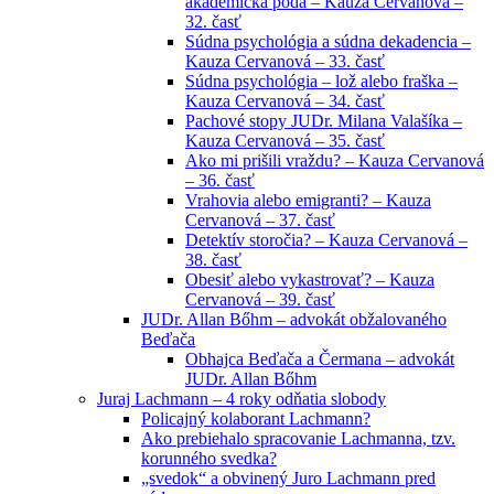
akademická pôda – Kauza Cervanová –
32. časť
Súdna psychológia a súdna dekadencia –
Kauza Cervanová – 33. časť
Súdna psychológia – lož alebo fraška –
Kauza Cervanová – 34. časť
Pachové stopy JUDr. Milana Valašíka –
Kauza Cervanová – 35. časť
Ako mi prišili vraždu? – Kauza Cervanová
– 36. časť
Vrahovia alebo emigranti? – Kauza
Cervanová – 37. časť
Detektív storočia? – Kauza Cervanová –
38. časť
Obesiť alebo vykastrovať? – Kauza
Cervanová – 39. časť
JUDr. Allan Bőhm – advokát obžalovaného
Beďača
Obhajca Beďača a Čermana – advokát
JUDr. Allan Bőhm
Juraj Lachmann – 4 roky odňatia slobody
Policajný kolaborant Lachmann?
Ako prebiehalo spracovanie Lachmanna, tzv.
korunného svedka?
„svedok“ a obvinený Juro Lachmann pred