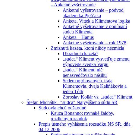
– Anketné vyšetrovanie
Anketné vyšetrovanie – podvod
akademika Pješčaka
Anketa, Vittek a Klimentova logika
Anketné vyšetrovanie v ponímaní
sudcu Klimenta
Anketa – Hanus
Anketné vyšetrovanie – rok 1978
Zmiznutá kazeta, ktorá nikdy nezmizla
Ukradnuta kazeta?
„sudca“ Kliment vysvetľuje zmenu
výpovede svedka Vargu
„sudca“ Kliment: nič
nenasvedčovalo násiliu
Sedem ugrilovaných, traja
Klimentovia, dvaja Kaliňákovia a
jeden Tóth
Zoroslav Kollár vs. „sudca“ Kliment
Štefan Michálik –"sudca" Najvyššieho súdu SR
Sudcovia chcú odškodné
Kauza Bonanno: rovnaké žaloby,
rozdielny rozsudok
Prepis ústneho vyhlásenia rozsudku NS SR, dňa
04.12.2006
Sprísnenie trestov za odškodnenie