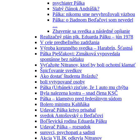
psychiater Pálka
Slabý článok Andrášik?
Pálka: nikomu sme nevyhrožovali väzbou
Pálka: o žiadnom Beďačovi som nevedel
…
Zbavenie sa svedka a následné opíjanie
Realizačný plán plk. Eduarda Pálku – jún 1978
V cele predbežného zadržania
Výroba korunného svedka – Harabrín, Šťastná
Pálka Pješčakovi: Zimáková vypovedala
spontánne bez nátlaku
Vyťažujte Nitranov, ktorí by boli ochotní klamať
Špicľovanie svedkov
Ako dostať študenta Brázdu?
boli vytypované osoby
Pálka (Urbánek) zisťuje, že 1 auto mu chýba
Byla nalezena kostra – snad člena KSČ
Pálka – klamstvo pred federálnym súdom
Bolero ministra Kaliňáka
Udavač Pálka krivo prisahal
svedok Antošovský o Beďačovi
Boľševická rodina Eduarda Pálku
Udavač Pálka – rozsudok
surovci, psychopati a sadisti
Akcia VILIK odkryla Nitranov