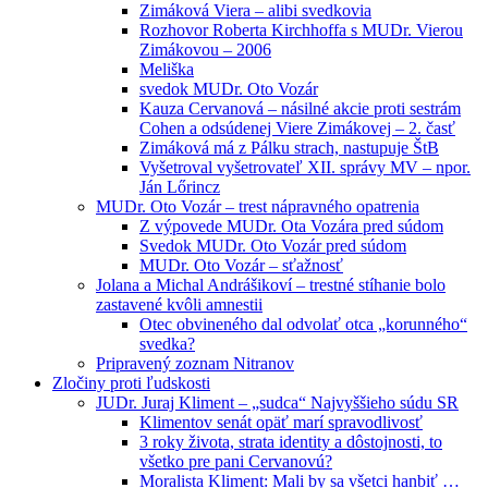
Zimáková Viera – alibi svedkovia
Rozhovor Roberta Kirchhoffa s MUDr. Vierou
Zimákovou – 2006
Meliška
svedok MUDr. Oto Vozár
Kauza Cervanová – násilné akcie proti sestrám
Cohen a odsúdenej Viere Zimákovej – 2. časť
Zimáková má z Pálku strach, nastupuje ŠtB
Vyšetroval vyšetrovateľ XII. správy MV – npor.
Ján Lőrincz
MUDr. Oto Vozár – trest nápravného opatrenia
Z výpovede MUDr. Ota Vozára pred súdom
Svedok MUDr. Oto Vozár pred súdom
MUDr. Oto Vozár – sťažnosť
Jolana a Michal Andrášikoví – trestné stíhanie bolo
zastavené kvôli amnestii
Otec obvineného dal odvolať otca „korunného“
svedka?
Pripravený zoznam Nitranov
Zločiny proti ľudskosti
JUDr. Juraj Kliment – „sudca“ Najvyššieho súdu SR
Klimentov senát opäť marí spravodlivosť
3 roky života, strata identity a dôstojnosti, to
všetko pre pani Cervanovú?
Moralista Kliment: Mali by sa všetci hanbiť …