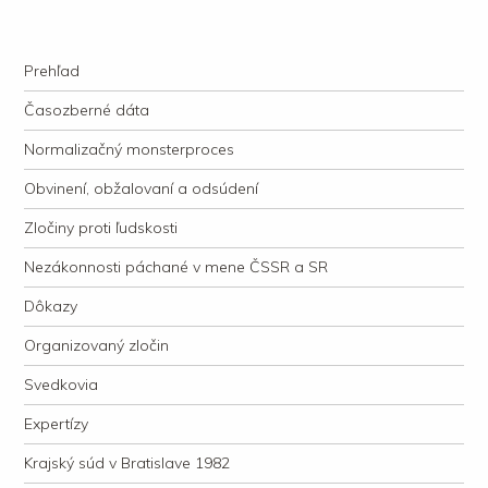
kauzacervanova.sk
Najdlhšie trvajúci, dodnes nevyjasnený súdny proces v dejnách slovenskej
Navigation
justície
Skip to content
Prehľad
Časozberné dáta
Normalizačný monsterproces
Obvinení, obžalovaní a odsúdení
Zločiny proti ľudskosti
Nezákonnosti páchané v mene ČSSR a SR
Dôkazy
Organizovaný zločin
Svedkovia
Expertízy
Krajský súd v Bratislave 1982