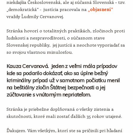
niekdajšia Československá, ale aj súčasná Slovenská – tzv.
„demokratická“ - justícia pracovala na
„objasnení“
vraždy Ľudmily Cervanovej.
Stránka hovorí o totalitných praktikách, zločinoch proti
ľudskosti a nespravodlivosti, o súčasnom stave
Slovenskej republiky, jej justícii a neochote vyporiadať sa
so svojou vlastnou minulosťou.
Kauza Cervanová. Jeden z veľmi mála prípadov
kde sa podarilo dokázať, ako sa úplne bežný
kriminálny prípad už v samotnom počiatku menil
na beštiálny zločin Štátnej bezpečnosti a jej
zúčtovanie s vnútorným nepriateľom.
Stránka je priebežne doplňovaná o všetky zistenia a
skutočnosti, ktoré mali zostať ďalších 35 rokov utajené.
Ďakujem. Vám všetkým, ktorí ste sa pričinili pri hľadaní