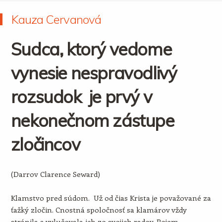
Kauza Cervanová
Sudca, ktorý vedome
vynesie nespravodlivý
rozsudok je prvý v
nekonečnom zástupe
zločincov
(Darrov Clarence Seward)
Klamstvo pred súdom. Už od čias Krista je považované za
ťažký zločin. Cnostná spoločnosť sa klamárov vždy
stránila a vylučovala ich zo svojich radov. Pojem