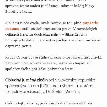
spravodlivého sudcu je súčasťou takmer každej hlavy
Starého zákona.
Ale je tu niečo oveľa, oveľa horšie. Je to úplné
popretie
rozumu
totálnou dehonestáciou práva. V novodobých
dejinách k nemu dochádza najmä v diktatúrach a
policajných štátoch. Klamstvá páchané sudcom neznesú
ospravedlnenia.
Kauza Cervanová je súdny proces, ktorý sa úplne vymyká
z noriem civilizovaného sveta, bežného chápania i
spoločenského poriadku právneho štátu.
Obludný justičný zločin
bol v Slovenskej republike
spáchaný senátom JUDr. Juraja Klimenta, ktorému
formálne predsedal JUDr. Štefan Michálik.
Cieľom tejto stránky je aspoň čiastočne vysvetliť, ako