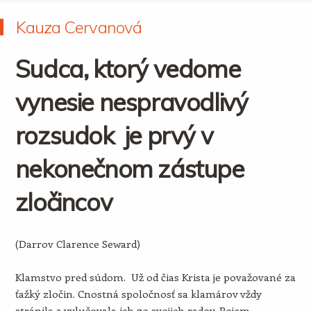
Kauza Cervanová
Sudca, ktorý vedome
vynesie nespravodlivý
rozsudok je prvý v
nekonečnom zástupe
zločincov
(Darrov Clarence Seward)
Klamstvo pred súdom. Už od čias Krista je považované za
ťažký zločin. Cnostná spoločnosť sa klamárov vždy
stránila a vylučovala ich zo svojich radov. Pojem