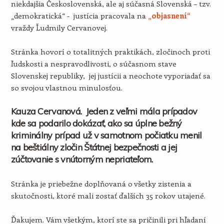
niekdajšia Československá, ale aj súčasná Slovenská – tzv.
„demokratická“ - justícia pracovala na
„objasnení“
vraždy Ľudmily Cervanovej.
Stránka hovorí o totalitných praktikách, zločinoch proti
ľudskosti a nespravodlivosti, o súčasnom stave
Slovenskej republiky, jej justícii a neochote vyporiadať sa
so svojou vlastnou minulosťou.
Kauza Cervanová. Jeden z veľmi mála prípadov
kde sa podarilo dokázať, ako sa úplne bežný
kriminálny prípad už v samotnom počiatku menil
na beštiálny zločin Štátnej bezpečnosti a jej
zúčtovanie s vnútorným nepriateľom.
Stránka je priebežne doplňovaná o všetky zistenia a
skutočnosti, ktoré mali zostať ďalších 35 rokov utajené.
Ďakujem. Vám všetkým, ktorí ste sa pričinili pri hľadaní