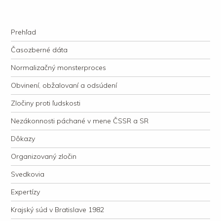
kauzacervanova.sk
Najdlhšie trvajúci, dodnes nevyjasnený súdny proces v dejnách slovenskej
Navigation
justície
Skip to content
Prehľad
Časozberné dáta
Normalizačný monsterproces
Obvinení, obžalovaní a odsúdení
Zločiny proti ľudskosti
Nezákonnosti páchané v mene ČSSR a SR
Dôkazy
Organizovaný zločin
Svedkovia
Expertízy
Krajský súd v Bratislave 1982