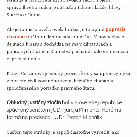
spravodlivého sudcu je súčasťou takmer každej hlavy
Starého zákona.
Ale je tu niečo oveľa, oveľa horšie. Je to úplné
popretie
rozumu
totálnou dehonestáciou práva. V novodobých
dejinách k nemu dochádza najmä v diktatúrach a
policajných štátoch. Klamstvá páchané sudcom neznesú
ospravedlnenia.
Kauza Cervanová je súdny proces, ktorý sa úplne vymyká
z noriem civilizovaného sveta, bežného chápania i
spoločenského poriadku právneho štátu.
Obludný justičný zločin
bol v Slovenskej republike
spáchaný senátom JUDr. Juraja Klimenta, ktorému
formálne predsedal JUDr. Štefan Michálik.
Cieľom tejto stránky je aspoň čiastočne vysvetliť, ako