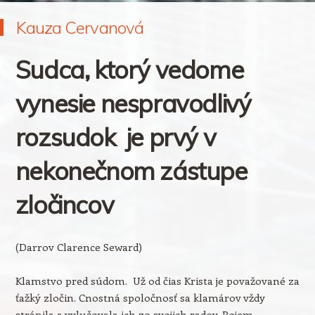
Kauza Cervanová
Sudca, ktorý vedome
vynesie nespravodlivý
rozsudok je prvý v
nekonečnom zástupe
zločincov
(Darrov Clarence Seward)
Klamstvo pred súdom. Už od čias Krista je považované za
ťažký zločin. Cnostná spoločnosť sa klamárov vždy
stránila a vylučovala ich zo svojich radov. Pojem