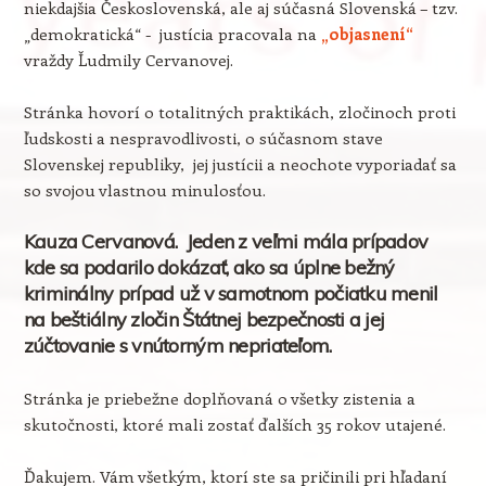
niekdajšia Československá, ale aj súčasná Slovenská – tzv.
„demokratická“ - justícia pracovala na
„objasnení“
vraždy Ľudmily Cervanovej.
Stránka hovorí o totalitných praktikách, zločinoch proti
ľudskosti a nespravodlivosti, o súčasnom stave
Slovenskej republiky, jej justícii a neochote vyporiadať sa
so svojou vlastnou minulosťou.
Kauza Cervanová. Jeden z veľmi mála prípadov
kde sa podarilo dokázať, ako sa úplne bežný
kriminálny prípad už v samotnom počiatku menil
na beštiálny zločin Štátnej bezpečnosti a jej
zúčtovanie s vnútorným nepriateľom.
Stránka je priebežne doplňovaná o všetky zistenia a
skutočnosti, ktoré mali zostať ďalších 35 rokov utajené.
Ďakujem. Vám všetkým, ktorí ste sa pričinili pri hľadaní