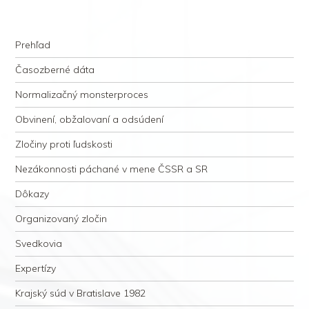
kauzacervanova.sk
Najdlhšie trvajúci, dodnes nevyjasnený súdny proces v dejnách slovenskej
Navigation
justície
Skip to content
Prehľad
Časozberné dáta
Normalizačný monsterproces
Obvinení, obžalovaní a odsúdení
Zločiny proti ľudskosti
Nezákonnosti páchané v mene ČSSR a SR
Dôkazy
Organizovaný zločin
Svedkovia
Expertízy
Krajský súd v Bratislave 1982