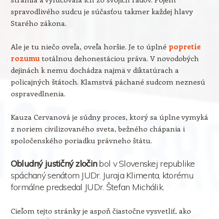
spravodlivého sudcu je súčasťou takmer každej hlavy
Starého zákona.
Ale je tu niečo oveľa, oveľa horšie. Je to úplné
popretie
rozumu
totálnou dehonestáciou práva. V novodobých
dejinách k nemu dochádza najmä v diktatúrach a
policajných štátoch. Klamstvá páchané sudcom neznesú
ospravedlnenia.
Kauza Cervanová je súdny proces, ktorý sa úplne vymyká
z noriem civilizovaného sveta, bežného chápania i
spoločenského poriadku právneho štátu.
Obludný justičný zločin
bol v Slovenskej republike
spáchaný senátom JUDr. Juraja Klimenta, ktorému
formálne predsedal JUDr. Štefan Michálik.
Cieľom tejto stránky je aspoň čiastočne vysvetliť, ako