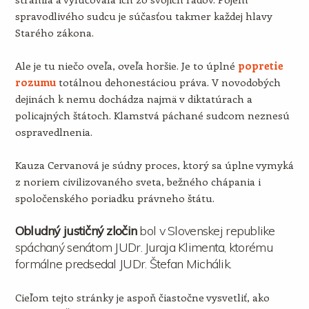
spravodlivého sudcu je súčasťou takmer každej hlavy
Starého zákona.
Ale je tu niečo oveľa, oveľa horšie. Je to úplné
popretie
rozumu
totálnou dehonestáciou práva. V novodobých
dejinách k nemu dochádza najmä v diktatúrach a
policajných štátoch. Klamstvá páchané sudcom neznesú
ospravedlnenia.
Kauza Cervanová je súdny proces, ktorý sa úplne vymyká
z noriem civilizovaného sveta, bežného chápania i
spoločenského poriadku právneho štátu.
Obludný justičný zločin
bol v Slovenskej republike
spáchaný senátom JUDr. Juraja Klimenta, ktorému
formálne predsedal JUDr. Štefan Michálik.
Cieľom tejto stránky je aspoň čiastočne vysvetliť, ako