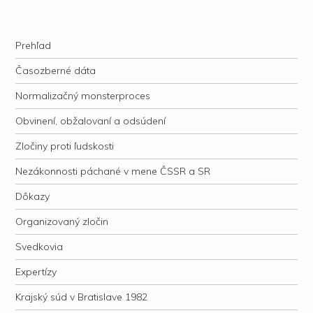
kauzacervanova.sk
Najdlhšie trvajúci, dodnes nevyjasnený súdny proces v dejnách slovenskej
Navigation
justície
Skip to content
Prehľad
Časozberné dáta
Normalizačný monsterproces
Obvinení, obžalovaní a odsúdení
Zločiny proti ľudskosti
Nezákonnosti páchané v mene ČSSR a SR
Dôkazy
Organizovaný zločin
Svedkovia
Expertízy
Krajský súd v Bratislave 1982