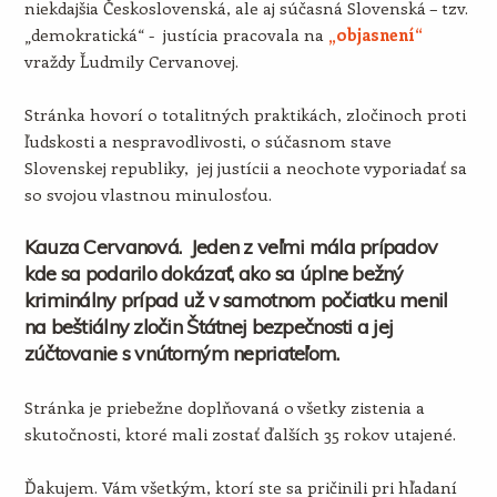
niekdajšia Československá, ale aj súčasná Slovenská – tzv.
„demokratická“ - justícia pracovala na
„objasnení“
vraždy Ľudmily Cervanovej.
Stránka hovorí o totalitných praktikách, zločinoch proti
ľudskosti a nespravodlivosti, o súčasnom stave
Slovenskej republiky, jej justícii a neochote vyporiadať sa
so svojou vlastnou minulosťou.
Kauza Cervanová. Jeden z veľmi mála prípadov
kde sa podarilo dokázať, ako sa úplne bežný
kriminálny prípad už v samotnom počiatku menil
na beštiálny zločin Štátnej bezpečnosti a jej
zúčtovanie s vnútorným nepriateľom.
Stránka je priebežne doplňovaná o všetky zistenia a
skutočnosti, ktoré mali zostať ďalších 35 rokov utajené.
Ďakujem. Vám všetkým, ktorí ste sa pričinili pri hľadaní