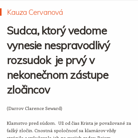
Kauza Cervanová
Sudca, ktorý vedome
vynesie nespravodlivý
rozsudok je prvý v
nekonečnom zástupe
zločincov
(Darrov Clarence Seward)
Klamstvo pred súdom. Už od čias Krista je považované za
ťažký zločin. Cnostná spoločnosť sa klamárov vždy
stránila a vylučovala ich zo svojich radov. Pojem