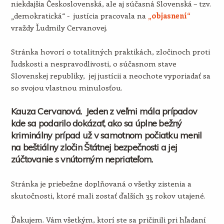
niekdajšia Československá, ale aj súčasná Slovenská – tzv.
„demokratická“ - justícia pracovala na
„objasnení“
vraždy Ľudmily Cervanovej.
Stránka hovorí o totalitných praktikách, zločinoch proti
ľudskosti a nespravodlivosti, o súčasnom stave
Slovenskej republiky, jej justícii a neochote vyporiadať sa
so svojou vlastnou minulosťou.
Kauza Cervanová. Jeden z veľmi mála prípadov
kde sa podarilo dokázať, ako sa úplne bežný
kriminálny prípad už v samotnom počiatku menil
na beštiálny zločin Štátnej bezpečnosti a jej
zúčtovanie s vnútorným nepriateľom.
Stránka je priebežne doplňovaná o všetky zistenia a
skutočnosti, ktoré mali zostať ďalších 35 rokov utajené.
Ďakujem. Vám všetkým, ktorí ste sa pričinili pri hľadaní