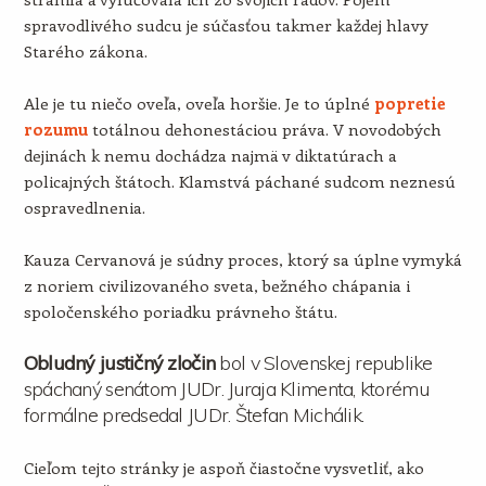
spravodlivého sudcu je súčasťou takmer každej hlavy
Starého zákona.
Ale je tu niečo oveľa, oveľa horšie. Je to úplné
popretie
rozumu
totálnou dehonestáciou práva. V novodobých
dejinách k nemu dochádza najmä v diktatúrach a
policajných štátoch. Klamstvá páchané sudcom neznesú
ospravedlnenia.
Kauza Cervanová je súdny proces, ktorý sa úplne vymyká
z noriem civilizovaného sveta, bežného chápania i
spoločenského poriadku právneho štátu.
Obludný justičný zločin
bol v Slovenskej republike
spáchaný senátom JUDr. Juraja Klimenta, ktorému
formálne predsedal JUDr. Štefan Michálik.
Cieľom tejto stránky je aspoň čiastočne vysvetliť, ako