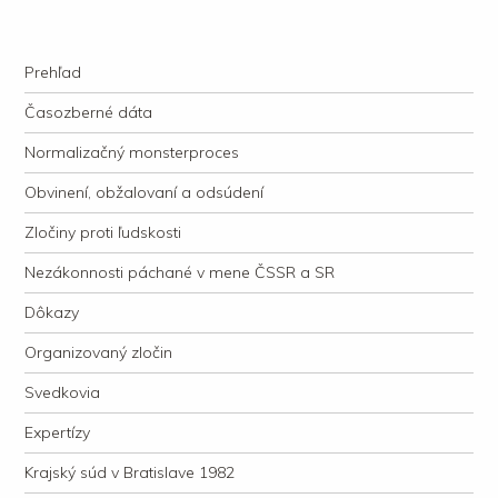
kauzacervanova.sk
Najdlhšie trvajúci, dodnes nevyjasnený súdny proces v dejnách slovenskej
Navigation
justície
Skip to content
Prehľad
Časozberné dáta
Normalizačný monsterproces
Obvinení, obžalovaní a odsúdení
Zločiny proti ľudskosti
Nezákonnosti páchané v mene ČSSR a SR
Dôkazy
Organizovaný zločin
Svedkovia
Expertízy
Krajský súd v Bratislave 1982