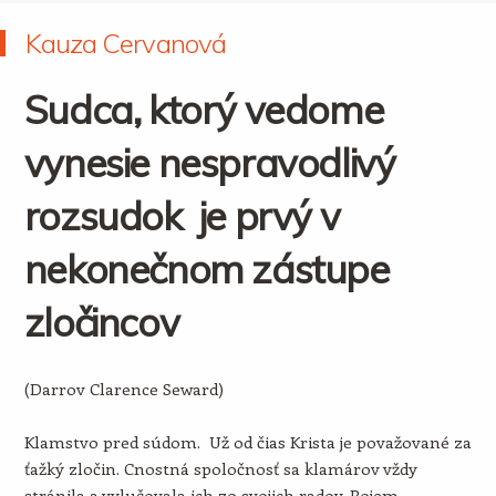
Kauza Cervanová
Sudca, ktorý vedome
vynesie nespravodlivý
rozsudok je prvý v
nekonečnom zástupe
zločincov
(Darrov Clarence Seward)
Klamstvo pred súdom. Už od čias Krista je považované za
ťažký zločin. Cnostná spoločnosť sa klamárov vždy
stránila a vylučovala ich zo svojich radov. Pojem