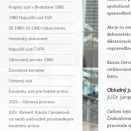
spoločnosť 
Krajský súd v Bratislave 1982
spravodlivé
1983 Najvyšší súd SSR
Ale je tu ni
05.1983-10.1990 Výkon trestu
dehonestác
Historický dokument
diktatúrac
ospravedln
Najvyšší súd ČSFR
Obnovený proces 1990
Kauza Cerv
civilizova
Dovolacie konanie
štátu.
Ústavný súd
Obludný ju
Európsky súd pre ľudské práva
JUDr. Jura
2021 – Obnova procesu
Cieľom tejto
JUDr. Kliment: Kauza Cervanová
Českosloven
sa nedá odôvodniť prostriedkami
pracovala 
trestného práva