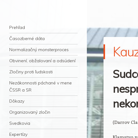
kauzacervanova.sk
Najdlhšie trvajúci, dodnes nevyjasnený
Navigation
súdny proces v dejnách slovenskej justície
Skip to content
Prehľad
Časozberné dáta
Kau
Normalizačný monsterproces
Obvinení, obžalovaní a odsúdení
Sudc
Zločiny proti ľudskosti
Nezákonnosti páchané v mene
nespr
ČSSR a SR
neko
Dôkazy
Organizovaný zločin
(Darrov Cl
Svedkovia
Expertízy
Klamstvo pr