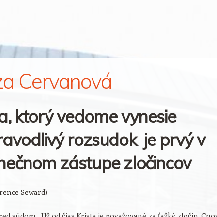
za Cervanová
a, ktorý vedome vynesie
avodlivý rozsudok je prvý v
nečnom zástupe zločincov
arence Seward)
ed súdom. Už od čias Krista je považované za ťažký zločin. Cno