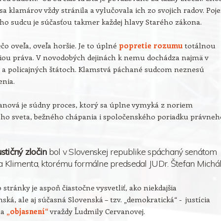
sa klamárov vždy stránila a vylučovala ich zo svojich radov. Poj
ho sudcu je súčasťou takmer každej hlavy Starého zákona.
ečo oveľa, oveľa horšie. Je to úplné
popretie rozumu
totálnou
iou práva. V novodobých dejinách k nemu dochádza najmä v
h a policajných štátoch. Klamstvá páchané sudcom neznesú
enia.
anová je súdny proces, ktorý sa úplne vymyká z noriem
ného sveta, bežného chápania i spoločenského poriadku právneh
stičný zločin
bol v Slovenskej republike spáchaný senátom
ja Klimenta, ktorému formálne predsedal JUDr. Štefan Michál
 stránky je aspoň čiastočne vysvetliť, ako niekdajšia
ská, ale aj súčasná Slovenská – tzv. „demokratická“ - justícia
na
„objasnení“
vraždy Ľudmily Cervanovej.