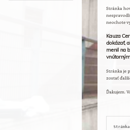
Stránka hov
nespravodli
neochote vy
Kauza Cer
dokázať, a
menil na b
vnútorným
Stránka je 
zostať ďalš
Ďakujem. Vá
Stránka