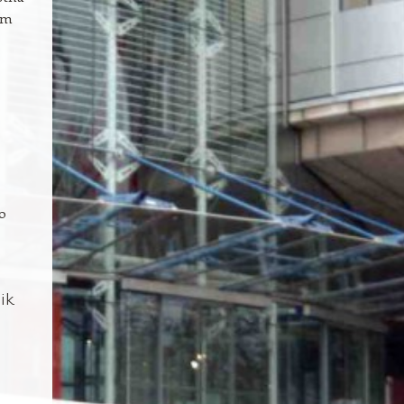
em
o
ik.