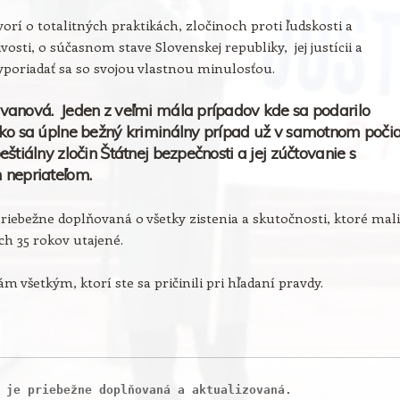
orí o totalitných praktikách, zločinoch proti ľudskosti a
vosti, o súčasnom stave Slovenskej republiky, jej justícii a
poriadať sa so svojou vlastnou minulosťou.
vanová. Jeden z veľmi mála prípadov kde sa podarilo
ko sa úplne bežný kriminálny prípad už v samotnom poči
eštiálny zločin Štátnej bezpečnosti a jej zúčtovanie s
 nepriateľom.
priebežne doplňovaná o všetky zistenia a skutočnosti, ktoré mali
ích 35 rokov utajené.
m všetkým, ktorí ste sa pričinili pri hľadaní pravdy.
 je priebežne doplňovaná a aktualizovaná.