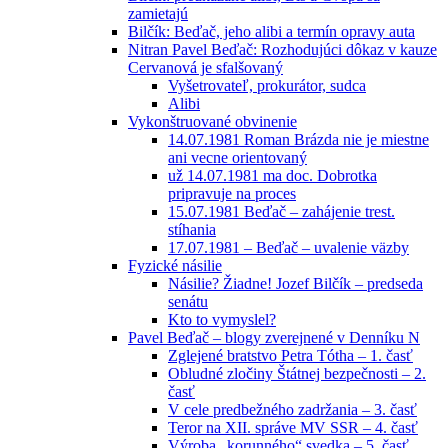
zamietajú
Bilčík: Beďač, jeho alibi a termín opravy auta
Nitran Pavel Beďač: Rozhodujúci dôkaz v kauze
Cervanová je sfalšovaný
Vyšetrovateľ, prokurátor, sudca
Alibi
Vykonštruované obvinenie
14.07.1981 Roman Brázda nie je miestne
ani vecne orientovaný
už 14.07.1981 ma doc. Dobrotka
pripravuje na proces
15.07.1981 Beďač – zahájenie trest.
stíhania
17.07.1981 – Beďač – uvalenie väzby
Fyzické násilie
Násilie? Žiadne! Jozef Bilčík – predseda
senátu
Kto to vymyslel?
Pavel Beďač – blogy zverejnené v Denníku N
Zglejené bratstvo Petra Tótha – 1. časť
Obludné zločiny Štátnej bezpečnosti – 2.
časť
V cele predbežného zadržania – 3. časť
Teror na XII. správe MV SSR – 4. časť
Výroba „korunného“ svedka – 5. časť