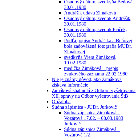
Osudový dátum, svedkyňa Beňová,
30.01.1980
Andrášik udáva Zimákovú
Osudový dátum, svedok Andrášik,
30.01.1980
Osudový dátum, svedok Piaček,
30.01.1980
Podľa popisu Andrášika a Beňovej
bola zadovážená fotografia MUDr.
Zimákovej
svedkyňa Viera Zimáková,
19.02.1980
medička Zimáková – prepis
zvukového záznamu 22.02.1980
Nie je známy dôvod, ako Zimáková
získava informácie
Zimáková stiahnutá z Odboru vyšetrovania
XII. správy na Odbor vyšetrovania ŠtB
Obžaloba
Súdna zápisnica - JUDr. Jurkovič
Súdna zápisnica Zimáková –
Vozárová 17.02. – 08.03.1983
Jurkovič
Súdna zápisnica Zimáková –
Vozárová 1/2