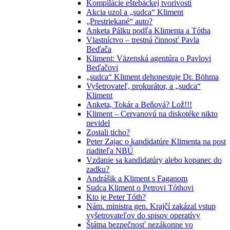
Kompilácie eštebáckej tvorivosti
Akcia uzol a „sudca“ Kliment
„Prestriekané“ auto?
Anketa Pálku podľa Klimenta a Tótha
Vlastníctvo – trestná činnosť Pavla
Beďača
Kliment: Väzenská agentúra o Pavlovi
Beďačovi
„sudca“ Kliment dehonestuje Dr. Böhma
Vyšetrovateľ, prokurátor, a „sudca“
Kliment
Anketa, Tokár a Beňová? Lož!!!
Kliment – Cervanovú na diskotéke nikto
nevidel
Zostali ticho?
Peter Zajac o kandidatúre Klimenta na post
riaditeľa NBÚ
Vzdanie sa kandidatúry alebo kopanec do
zadku?
Andrášik a Kliment s Faganom
Sudca Kliment o Petrovi Tóthovi
Kto je Peter Tóth?
Nám. ministra gen. Krajčí zakázal vstup
vyšetrovateľov do spisov operatívy
Štátna bezpečnosť nezákonne vo