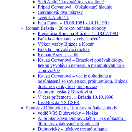
Sedí Andrášikov náčrtok s realitou?
Prípad Cervanová : Obžalovaný hladuje
Cervanová: dva nákresy
svedok Andrášik
Ivan Fagan – 18.06.1981.-.24.11.1981
Roman Brázda – 20 rokov odňatia slobody
Preparácia Romana Brázdu 15.-18.07.1981
Brázda – doznanie z cely Janžetiča
Výkon väzby Brázda a Kocúr
Brázda – povolávací rozkaz
Roman Brázda – alibi
Kauza Cervanová – Brázdovi podávali drogy,
liekmi vyvolávali depresiu a manipulovali ho k
samovražde
Kauza Cervanová – vec je dohodnutá a
odsúhlasená so sovietskou prokuratúrou, Brázda
dostane vysoký trest, nie povraz
Anonym poslaný Brázdovi st.
V čase príčetnosti … Brázda 10.10.1990
List Brázda NS ČSFR
Stanislav Dúbravický - 18 rokov odňatia slobody
vodič V3S Dubravický – Nožka
Alibi Stanislava Dubravického – aj s dôkazmi –
30 rokov zatajované v Kaniciach
Dubravický – účelové trestné stíhanie