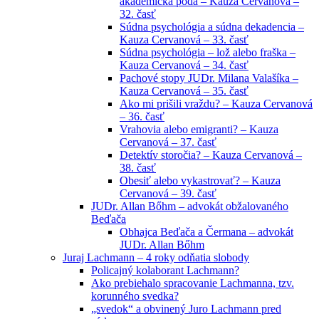
akademická pôda – Kauza Cervanová –
32. časť
Súdna psychológia a súdna dekadencia –
Kauza Cervanová – 33. časť
Súdna psychológia – lož alebo fraška –
Kauza Cervanová – 34. časť
Pachové stopy JUDr. Milana Valašíka –
Kauza Cervanová – 35. časť
Ako mi prišili vraždu? – Kauza Cervanová
– 36. časť
Vrahovia alebo emigranti? – Kauza
Cervanová – 37. časť
Detektív storočia? – Kauza Cervanová –
38. časť
Obesiť alebo vykastrovať? – Kauza
Cervanová – 39. časť
JUDr. Allan Bőhm – advokát obžalovaného
Beďača
Obhajca Beďača a Čermana – advokát
JUDr. Allan Bőhm
Juraj Lachmann – 4 roky odňatia slobody
Policajný kolaborant Lachmann?
Ako prebiehalo spracovanie Lachmanna, tzv.
korunného svedka?
„svedok“ a obvinený Juro Lachmann pred