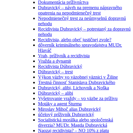
Dokumentácia príživníctva
Dubravický – návrh na premenu nápravného
opatrenia na nepodmienečný trest
Nepodmienečný trest za neúmyselnú dopravnú
nehodu
Recidivista Dubravický – potrestaný za dopravnú
nehodu
Recidivista, alebo obeť justičnej zvole?
dôverník kriminálneho spravodajstva MUDr.
Hlaváč
Vrah, príživník a recidivista
Vražda a dynamit
Recidivista Dúbravický
Dúbravický – trest
Výkon väzby vo väzobnej väznici v Žiline
Trestná činnosť Stanislava Dubravického
Dubravický, alibi, Lichovník a Noška
Dúbravický – alibi
Vyšetrovanie vraždy – vo väzbe za príživu
Motáky a agent Šturma
Miroslav Mihoč alias Dubravický
účelový príživník Dubravický
Socialistická morálka alebo spoločenská
diverzia? MUDr. Magda Dubravická
Naozaj recidivista? – NO 10% z platu