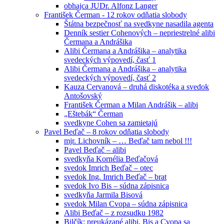
obhajca JUDr. Alfonz Langer
František Čerman - 12 rokov odňatia slobody
Štátna bezpečnosť na svedkyne nasadila agenta
Denník sestier Cohenových – nepriestrelné alibi
Čermana a Andrášika
Alibi Čermana a Andrášika – analytika
svedeckých výpovedí, časť 1
Alibi Čermana a Andrášika – analytika
svedeckých výpovedí, časť 2
Kauza Cervanová – druhá diskotéka a svedok
Antošovský
František Čerman a Milan Andrášik – alibi
„Eštebák“ Čerman
svedkyne Cohen sa zamietajú
Pavel Beďač – 8 rokov odňatia slobody
mjr. Lichovník – … Beďač tam nebol !!!
Pavel Beďač – alibi
svedkyňa Kornélia Beďačová
svedok Imrich Beďač – otec
svedok Ing. Imrich Beďač – brat
svedok Ivo Bis – súdna zápisnica
svedkyňa Jarmila Bisová
svedok Milan Cvopa – súdna zápisnica
Alibi Beďač – z rozsudku 1982
Bilčík: preukázané alibi, Bis a Cvopa sa