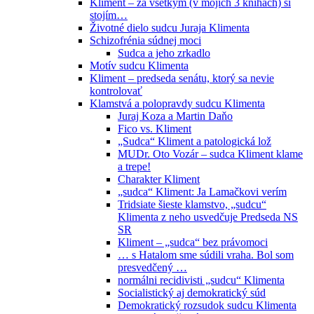
Kliment – za všetkým (v mojich 3 knihách) si
stojím…
Životné dielo sudcu Juraja Klimenta
Schizofrénia súdnej moci
Sudca a jeho zrkadlo
Motív sudcu Klimenta
Kliment – predseda senátu, ktorý sa nevie
kontrolovať
Klamstvá a polopravdy sudcu Klimenta
Juraj Koza a Martin Daňo
Fico vs. Kliment
„Sudca“ Kliment a patologická lož
MUDr. Oto Vozár – sudca Kliment klame
a trepe!
Charakter Kliment
„sudca“ Kliment: Ja Lamačkovi verím
Tridsiate šieste klamstvo, „sudcu“
Klimenta z neho usvedčuje Predseda NS
SR
Kliment – „sudca“ bez právomoci
… s Hatalom sme súdili vraha. Bol som
presvedčený …
normálni recidivisti „sudcu“ Klimenta
Socialistický aj demokratický súd
Demokratický rozsudok sudcu Klimenta