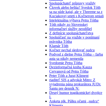
Spolupáchateľ prípravy vraždy
Človek alebo beštia? Svedok Tóth
sa na súde kajal, ale v Threeme sa z
Kuciakovej smrti s Kočnerom smiali
Intelektuálna výbava Petra Tótha
Tóth nikdy zo Slovenskej
informačnej služby neodišiel
Z definície spolupáchateľstva
Spoluúčasť na vražde v ponímaní
právnika Tótha
Klamár Tóth
Kočner nechal sledovať sudcu
Podvod z dielne Petra Tótha – farba
auta sa nikdy nemenila
Svedomie Petra Tótha
Dezinformačná kniha Kauza
Cervanová od Petra Tótha
Peter Tóth a Juraj Kliment
riaditeľ SIS a advokát Mitro: Z
vyjadrenia pána prokurátora JUDr.
Šantu pre denník N:
Drsný humor tragikomickej dvojice
I.
Anketa plk. Pálku očami „sudcu“
Klimenta