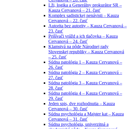
Lži, logika a Generálny prokurátor SR –
Kauza Cervanová – 21. časť
Komplex sadistickej nenávisti – Kauza
Cervanová – 22. časť
Autorita bez autority – Kauza Cervanová –
23. časť
Prišívači vrážd a ich tlačovka – Kauza
Cervanová – 24. časť
Klamstvá na pôde Národnej rady
Slovenskej republiky – Kauza Cervanová
– 25. časť
Súdna patológia 1 – Kauza Cervanová –
26. časť
Súdna patológia 2 – Kauza Cervanová –
27. časť
Súdna patológia 3 – Kauza Cervanová –
28. časť
Súdna patológia 4 – Kauza Cervanová –
29. časť
Jeden spis, dve rozhodnutia – Kauza
Cervanová – 30. časť
Súdna psychológia a Majster kat – Kauza
Cervanová – 31. časť
Súdna psychológia, univerzitná a