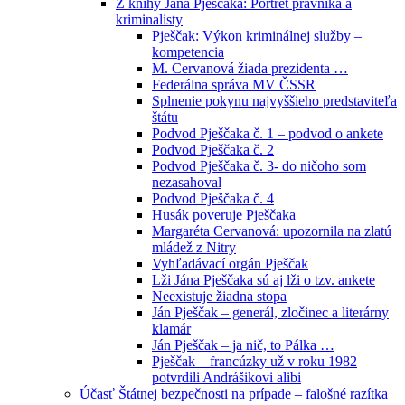
Z knihy Jána Pješčaka: Portrét právníka a
kriminalisty
Pješčak: Výkon kriminálnej služby –
kompetencia
M. Cervanová žiada prezidenta …
Federálna správa MV ČSSR
Splnenie pokynu najvyššieho predstaviteľa
štátu
Podvod Pješčaka č. 1 – podvod o ankete
Podvod Pješčaka č. 2
Podvod Pješčaka č. 3- do ničoho som
nezasahoval
Podvod Pješčaka č. 4
Husák poveruje Pješčaka
Margaréta Cervanová: upozornila na zlatú
mládež z Nitry
Vyhľadávací orgán Pješčak
Lži Jána Pješčaka sú aj lži o tzv. ankete
Neexistuje žiadna stopa
Ján Pješčak – generál, zločinec a literárny
klamár
Ján Pješčak – ja nič, to Pálka …
Pješčak – francúzky už v roku 1982
potvrdili Andrášikovi alibi
Účasť Štátnej bezpečnosti na prípade – falošné razítka