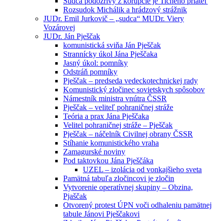
Sudca podozrivý z korupcie je Tichého priateľ
Rozsudok Michálik a hrádzový strážnik
JUDr. Emil Jurkovič – „sudca“ MUDr. Viery
Vozárovej
JUDr. Ján Pješčak
komunistická sviňa Ján Pješčak
Strannícky úkol Jána Pješčaka
Jasný úkol: pomníky
Odstráň pomníky
Pješčak – predseda vedeckotechnickej rady
Komunistický zločinec sovietskych spôsobov
Námestník ministra vnútra ČSSR
Pješčak – veliteľ pohraničnej stráže
Teória a prax Jána Pješčaka
Velitel pohraničnej stráže – Pješčak
Pješčak – náčelník Civilnej obrany ČSSR
Stíhanie komunistického vraha
Zamagurské noviny
Pod taktovkou Jána Pješčáka
UZEL – izolácia od vonkajšieho sveta
Pamätná tabuľa zločincovi je zločin
Vytvorenie operatívnej skupiny – Obzina,
Pjaščak
Otvorený protest ÚPN voči odhaleniu pamätnej
tabule Jánovi Pješčakovi