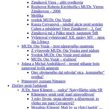
Zimáková Viera – alibi svedkovia
Rozhovor Roberta Kirchhoffa s MUDr. Vierou
Zimákovou – 2006
Meliška
svedok MUDr. Oto Vozár
Kauza Cervanová – násilné akcie proti sestrám
Cohen a odsúdenej Viere Zimákovej – 2. časť
Zimáková má z Pálku strach, nastupuje ŠtB
Vyšetroval vyšetrovateľ XII. správy MV – npor.
Ján Lőrincz
MUDr. Oto Vozár – trest nápravného opatrenia
Z výpovede MUDr. Ota Vozára pred súdom
Svedok MUDr. Oto Vozár pred súdom
MUDr. Oto Vozár – sťažnosť
Jolana a Michal Andrášikoví – trestné stíhanie bolo
zastavené kvôli amnestii
Otec obvineného dal odvolať otca „korunného“
svedka?
Pripravený zoznam Nitranov
Zločiny proti ľudskosti
JUDr. Juraj Kliment – „sudca“ Najvyššieho súdu SR
Klimentov senát opäť marí spravodlivosť
3 roky života, strata identity a dôstojnosti, to
všetko pre pani Cervanovú?
Moralista Kliment: Mali by sa všetci hanbiť …