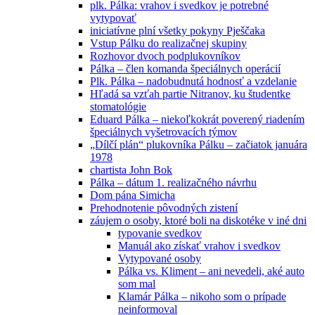
plk. Pálka: vrahov i svedkov je potrebné
vytypovať
iniciatívne plní všetky pokyny Pješčaka
Vstup Pálku do realizačnej skupiny
Rozhovor dvoch podplukovníkov
Pálka – člen komanda špeciálnych operácií
Plk. Pálka – nadobudnutá hodnosť a vzdelanie
Hľadá sa vzťah partie Nitranov, ku študentke
stomatológie
Eduard Pálka – niekoľkokrát poverený riadením
špeciálnych vyšetrovacích týmov
„Dílčí plán“ plukovníka Pálku – začiatok januára
1978
chartista John Bok
Pálka – dátum 1. realizačného návrhu
Dom pána Simicha
Prehodnotenie pôvodných zistení
záujem o osoby, ktoré boli na diskotéke v iné dni
typovanie svedkov
Manuál ako získať vrahov i svedkov
Vytypované osoby
Pálka vs. Kliment – ani nevedeli, aké auto
som mal
Klamár Pálka – nikoho som o prípade
neinformoval