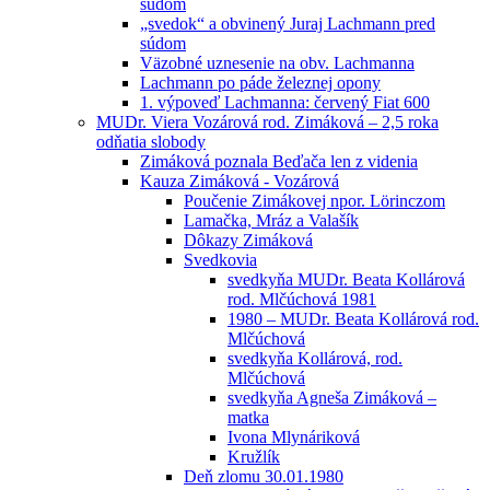
súdom
„svedok“ a obvinený Juraj Lachmann pred
súdom
Väzobné uznesenie na obv. Lachmanna
Lachmann po páde železnej opony
1. výpoveď Lachmanna: červený Fiat 600
MUDr. Viera Vozárová rod. Zimáková – 2,5 roka
odňatia slobody
Zimáková poznala Beďača len z videnia
Kauza Zimáková - Vozárová
Poučenie Zimákovej npor. Lörinczom
Lamačka, Mráz a Valašík
Dôkazy Zimáková
Svedkovia
svedkyňa MUDr. Beata Kollárová
rod. Mlčúchová 1981
1980 – MUDr. Beata Kollárová rod.
Mlčúchová
svedkyňa Kollárová, rod.
Mlčúchová
svedkyňa Agneša Zimáková –
matka
Ivona Mlynáriková
Kružlík
Deň zlomu 30.01.1980