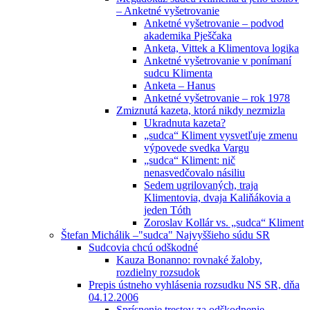
– Anketné vyšetrovanie
Anketné vyšetrovanie – podvod
akademika Pješčaka
Anketa, Vittek a Klimentova logika
Anketné vyšetrovanie v ponímaní
sudcu Klimenta
Anketa – Hanus
Anketné vyšetrovanie – rok 1978
Zmiznutá kazeta, ktorá nikdy nezmizla
Ukradnuta kazeta?
„sudca“ Kliment vysvetľuje zmenu
výpovede svedka Vargu
„sudca“ Kliment: nič
nenasvedčovalo násiliu
Sedem ugrilovaných, traja
Klimentovia, dvaja Kaliňákovia a
jeden Tóth
Zoroslav Kollár vs. „sudca“ Kliment
Štefan Michálik –"sudca" Najvyššieho súdu SR
Sudcovia chcú odškodné
Kauza Bonanno: rovnaké žaloby,
rozdielny rozsudok
Prepis ústneho vyhlásenia rozsudku NS SR, dňa
04.12.2006
Sprísnenie trestov za odškodnenie