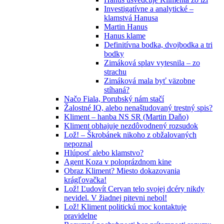
Investigatívne a analytické –
klamstvá Hanusa
Martin Hanus
Hanus klame
Definitívna bodka, dvojbodka a tri
bodky
Zimáková splav vytesnila – zo
strachu
Zimáková mala byť väzobne
stíhaná?
Načo Fiala, Porubský nám stačí
Žalostné IQ, alebo nenaštudovaný trestný spis?
Kliment – hanba NS SR (Martin Daňo)
Kliment obhajuje nezdôvodnený rozsudok
Lož! – Škrobánek nikoho z obžalovaných
nepoznal
Hlúposť alebo klamstvo?
Agent Koza v poloprázdnom kine
Obraz Kliment? Miesto dokazovania
krágľovačka!
Lož! Ľudovít Cervan telo svojej dcéry nikdy
nevidel. V žiadnej pitevni nebol!
Lož! Kliment politickú moc kontaktuje
pravidelne