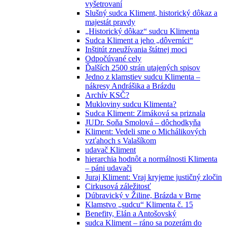
vyšetrovaní
Slušný sudca Kliment, historický dôkaz a
majestát pravdy
„Historický dôkaz“ sudcu Klimenta
Sudca Kliment a jeho „dôverníci“
Inštitút zneužívania štátnej moci
Odpočúvané cely
Ďalších 2500 strán utajených spisov
Jedno z klamstiev sudcu Klimenta –
nákresy Andrášika a Brázdu
Archív KSČ?
Mukloviny sudcu Klimenta?
Sudca Kliment: Zimáková sa priznala
JUDr. Soňa Smolová – dôchodkyňa
Kliment: Vedeli sme o Michálikových
vzťahoch s Valašíkom
udavač Kliment
hierarchia hodnôt a normálnosti Klimenta
– páni udavači
Juraj Kliment: Vraj kryjeme justičný zločin
Cirkusová záležitosť
Dúbravický v Žiline, Brázda v Brne
Klamstvo „sudcu“ Klimenta č. 15
Benefity, Elán a Antošovský
sudca Kliment – ráno sa pozerám do