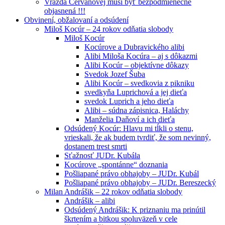
Vražda Cervanovej musí byť bezpodmienečne
objasnená !!!
Obvinení, obžalovaní a odsúdení
Miloš Kocúr – 24 rokov odňatia slobody
Miloš Kocúr
Kocúrove a Dubravického alibi
Alibi Miloša Kocúra – aj s dôkazmi
Alibi Kocúr – objektívne dôkazy
Svedok Jozef Šuba
Alibi Kocúr – svedkovia z pikniku
svedkyňa Luprichová a jej dieťa
svedok Luprich a jeho dieťa
Alibi – súdna zápisnica, Haláchy
Manželia Daňoví a ich dieťa
Odsúdený Kocúr: Hlavu mi tĺkli o stenu,
vrieskali, že ak budem tvrdiť, že som nevinný,
dostanem trest smrti
Sťažnosť JUDr. Kubála
Kocúrove „spontánne“ doznania
Pošliapané právo obhajoby – JUDr. Kubál
Pošliapané právo obhajoby – JUDr. Bereszecký
Milan Andrášik – 22 rokov odňatia slobody
Andrášik – alibi
Odsúdený Andrášik: K priznaniu ma prinútil
škrtením a bitkou spoluväzeň v cele