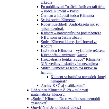
zrkadla
Po publikovaní "našich" kníh zostali ticho
– sudca Kliment – Postoj
Čerman a hlúposti sudcu Klimenta
5x lož sudcu Klimenta
Robert Kirchhoff: Audiokazetu nik zo
spisu nezobral.
Kliment – kandidatúry na post riaditeľa
NBÚ som sa čestne zbavil
Sudca Kliment klame, keď hovorí za
Kocúra
Lož sudcu Klimenta – vyjadrenie režiséra
Kirchhoffa k zmiznutej kazete
Hrôzostrašná logika „sudcu“ Klimenta –
315 svedkov diskotéky ho nezaujíma
Sudca Kliment: za tento rozsudok sa
hanbím
Kliment sa hanbí za rozsudok, ktorý
nenapísal?
Archív KSČ aj s „dôkazom“
Lož sudcu Klimenta č. 28 – múdrosti
matematickej hlúposti
„Sudca“ Kliment: Do rozsudku sme nemohli
zasahovať
Omyl? Nie! Je to falošný dôkaz!