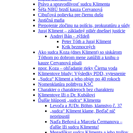
Právo a spravodlivosť sudcu Klimenta
Šéfa NBÚ brzdí kauza Cervanová
Cibuľová polievka pre čiernu dušu
Justičná mafia
Prepojenie zločinu na políciu, prokuratúru a súdy
Juraj Kliment – základný piliér dnešnej justície
Andrej Bán - .týždeň
Peter Tóth a Juraj Kliment
Krik bezmocných
Ako sudca Koza (dnes Kliment) so siskárom
Tóthom po dobrom mene zatúžili a knihu o
kauze Cervanová písali
npor. Koza – ohľadanie rieky Čierna voda
Klimentove bludy: Výsledky PDD, vytesnenie
„Sudca“ Kliment a jeho objav po 40 rokoch
Nomenklatúra politbyra KSČ
Charakter o charakteroch bez charakteru
Klimentove lži o Dr. Kubálovi
Ďalšie hlúposti „sudcu“ Klimenta
Levoča a JUDr. Böhm, klamstvo č. 37
„sudca“ Kliment klame, Beďač nič
nepripustil
Naďa Beňová a Marcela Čermanova –
ďalšie lži sudcu Klimenta!
Megadôkaz sudcu Klimenta a jeho trollov