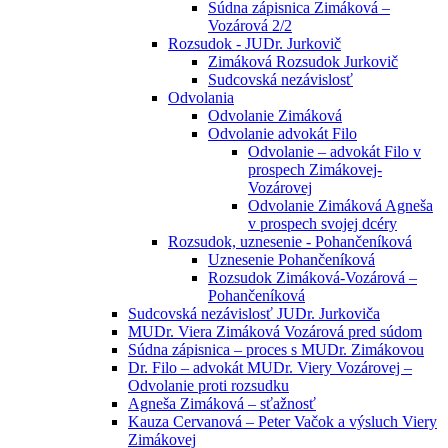
Súdna zápisnica Zimáková –
Vozárová 2/2
Rozsudok - JUDr. Jurkovič
Zimáková Rozsudok Jurkovič
Sudcovská nezávislosť
Odvolania
Odvolanie Zimáková
Odvolanie advokát Filo
Odvolanie – advokát Filo v
prospech Zimákovej-
Vozárovej
Odvolanie Zimáková Agneša
v prospech svojej dcéry
Rozsudok, uznesenie - Pohančeníková
Uznesenie Pohančeníková
Rozsudok Zimáková-Vozárová –
Pohančeníková
Sudcovská nezávislosť JUDr. Jurkoviča
MUDr. Viera Zimáková Vozárová pred súdom
Súdna zápisnica – proces s MUDr. Zimákovou
Dr. Filo – advokát MUDr. Viery Vozárovej –
Odvolanie proti rozsudku
Agneša Zimáková – sťažnosť
Kauza Cervanová – Peter Vačok a výsluch Viery
Zimákovej