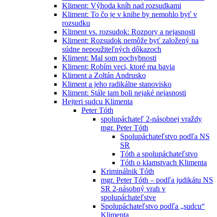
Kliment: Výhoda kníh nad rozsudkami
Kliment: To čo je v knihe by nemohlo byť v
rozsudku
Kliment vs. rozsudok: Rozpory a nejasnosti
Kliment: Rozsudok nemôže byť založený na
súdne nepoužiteľných dôkazoch
Kliment: Mal som pochybnosti
Kliment: Robím veci, ktoré ma bavia
Kliment a Zoltán Andrusko
Kliment a jeho radikálne stanovisko
Kliment: Stále tam boli nejaké nejasnosti
Hejteri sudcu Klimenta
Peter Tóth
spolupáchateľ 2-násobnej vraždy
mgr. Peter Tóth
Spolupáchateľstvo podľa NS
SR
Tóth a spolupáchateľstvo
Tóth o klamstvach Klimenta
Kriminálnik Tóth
mgr. Peter Tóth – podľa judikátu NS
SR 2-násobný vrah v
spolupáchateľstve
Spolupáchateľstvo podľa „sudcu“
Klimenta