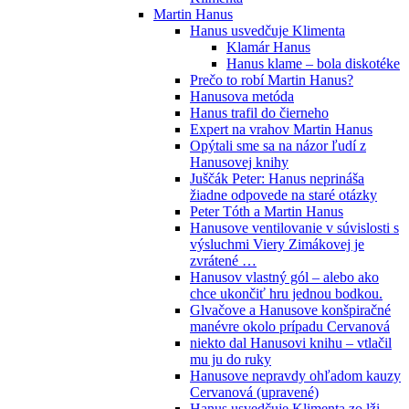
Martin Hanus
Hanus usvedčuje Klimenta
Klamár Hanus
Hanus klame – bola diskotéke
Prečo to robí Martin Hanus?
Hanusova metóda
Hanus trafil do čierneho
Expert na vrahov Martin Hanus
Opýtali sme sa na názor ľudí z
Hanusovej knihy
Juščák Peter: Hanus neprináša
žiadne odpovede na staré otázky
Peter Tóth a Martin Hanus
Hanusove ventilovanie v súvislosti s
výsluchmi Viery Zimákovej je
zvrátené …
Hanusov vlastný gól – alebo ako
chce ukončiť hru jednou bodkou.
Glvačove a Hanusove konšpiračné
manévre okolo prípadu Cervanová
niekto dal Hanusovi knihu – vtlačil
mu ju do ruky
Hanusove nepravdy ohľadom kauzy
Cervanová (upravené)
Hanus usvedčuje Klimenta zo lži