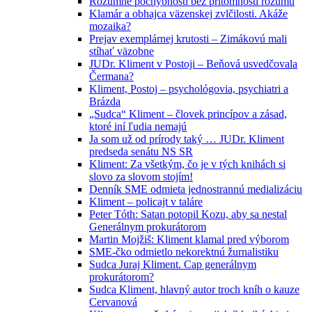
Rozumné pochybnosti bez prítomnosti rozumu
Klamár a obhajca väzenskej zvlčilosti. Akáže
mozaika?
Prejav exemplárnej krutosti – Zimákovú mali
stíhať väzobne
JUDr. Kliment v Postoji – Beňová usvedčovala
Čermana?
Kliment, Postoj – psychológovia, psychiatri a
Brázda
„Sudca“ Kliment – človek princípov a zásad,
ktoré iní ľudia nemajú
Ja som už od prírody taký … JUDr. Kliment
predseda senátu NS SR
Kliment: Za všetkým, čo je v tých knihách si
slovo za slovom stojím!
Denník SME odmieta jednostrannú medializáciu
Kliment – policajt v taláre
Peter Tóth: Satan potopil Kozu, aby sa nestal
Generálnym prokurátorom
Martin Mojžiš: Kliment klamal pred výborom
SME-čko odmietlo nekorektnú žurnalistiku
Sudca Juraj Kliment. Cap generálnym
prokurátorom?
Sudca Kliment, hlavný autor troch kníh o kauze
Cervanová