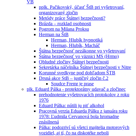
VB
pplk. Pačikovský, účasť ŠtB pri vyšetrovaní,
organizovaný zločin
Metódy práce Štátnej bezpečnosti?
Brázda – rozklad osobnosti
Pogrom na Milana Proksu
Herman na ŠtB
Herman, Hlubík hypnotiká
Herman, Hlubík, Macháč
Štátna bezpečnosť nezákonne vo vyšetrovaní
Śtátna bezpečnosť vo väznici MS (Hrmo)
Obludné zločiny Štátnej bezpečnosti
Sekretárka náčelníka Štátnej bezpečnosti v Nitre
Korunné svedkyne pod dohľadom ŠTB
Drsná akce StB – justičný zločin č.2
Soudce Fremr je prase
plk. Eduard Pálka - protektorátny udavač a zločinec
prehodnotenie vyšetrovacích protokolov z roku
1976
Eduard Pálka: nútili ju piť alkohol
Pracovná verzia Eduarda Pálku z januára roku
1978: Ľudmila Cervanová bola hromadne
znásilnená
Pálka: podozriví sú všetci majitelia motorových
vozidiel, aj tí, čo na diskotéke neboli