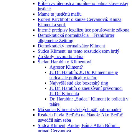
Príbeh zvrátenosti a morálneho bahna slovenskej
justície
Máme tu justičnú mafiu
Robert Kirchhoff o kauze Cervanová: Kauza
Kliment a spol.
Interné predpisy legalizujúce porušovanie zákona
Demokratická normalizácia – Frankfurter
allgemeine Zeitung
Demokratický normalizátor Kliment
Sudca Kliment: na tento rozsudok som hrdý
Zo školy rovno do talára
Štefan Harabín o Klimentovi
Agresor Kliment?
JUDr. Harabín: JUDr. Kliment nie je
sudca, ale policajt v taláre
Najvyšší súd ako boxerský ring
JUDr. Harabín o zneužívaní právomoci
JUDr. Klimenta
Dr. Harabín: „Sudca“ Kliment je policajt v
taláre
Má sudca Kliment všetkých päť pohromade?
Reakcia Pavla Beďača na článok: Ako Beďač
usvedčil sám seba
Sudca Kliment, Andrej Bán a Allan Bőhm –
prípad Cervanová