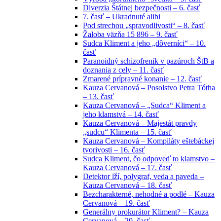
Diverzia Štátnej bezpečnosti – 6. časť
7. časť – Ukradnuté alibi
Pod strechou „spravodlivosti“ – 8. časť
Žaloba väzňa 15 896 – 9. časť
Sudca Kliment a jeho „dôverníci“ – 10.
časť
Paranoidný schizofrenik v pazúroch ŠtB a
doznania z cely – 11. časť
Zmarené prípravné konanie – 12. časť
Kauza Cervanová – Posolstvo Petra Tótha
– 13. časť
Kauza Cervanová – „Sudca“ Kliment a
jeho klamstvá – 14. časť
Kauza Cervanová – Majestát pravdy
„sudcu“ Klimenta – 15. časť
Kauza Cervanová – Kompiláty eštebáckej
tvorivosti – 16. časť
Sudca Kliment, čo odpoveď to klamstvo –
Kauza Cervanová – 17. časť
Detektor lží, polygraf, veda a paveda –
Kauza Cervanová – 18. časť
Bezcharakterné, nehodné a podlé – Kauza
Cervanová – 19. časť
Generálny prokurátor Kliment? – Kauza
Cervanová – 20. časť