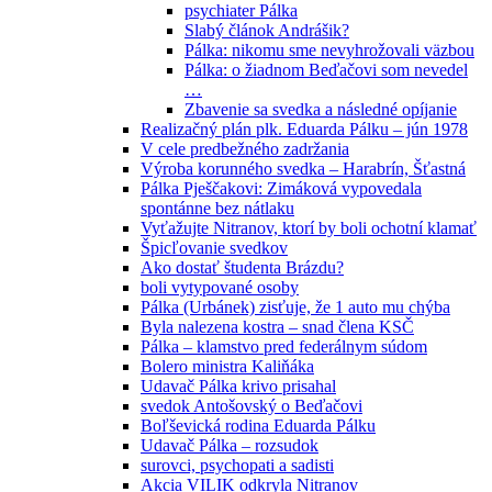
psychiater Pálka
Slabý článok Andrášik?
Pálka: nikomu sme nevyhrožovali väzbou
Pálka: o žiadnom Beďačovi som nevedel
…
Zbavenie sa svedka a následné opíjanie
Realizačný plán plk. Eduarda Pálku – jún 1978
V cele predbežného zadržania
Výroba korunného svedka – Harabrín, Šťastná
Pálka Pješčakovi: Zimáková vypovedala
spontánne bez nátlaku
Vyťažujte Nitranov, ktorí by boli ochotní klamať
Špicľovanie svedkov
Ako dostať študenta Brázdu?
boli vytypované osoby
Pálka (Urbánek) zisťuje, že 1 auto mu chýba
Byla nalezena kostra – snad člena KSČ
Pálka – klamstvo pred federálnym súdom
Bolero ministra Kaliňáka
Udavač Pálka krivo prisahal
svedok Antošovský o Beďačovi
Boľševická rodina Eduarda Pálku
Udavač Pálka – rozsudok
surovci, psychopati a sadisti
Akcia VILIK odkryla Nitranov