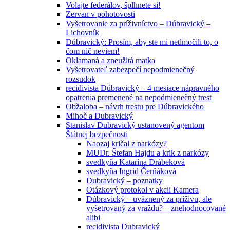
Volajte federálov, šplhnete si!
Zervan v pohotovosti
Vyšetrovanie za príživníctvo – Dúbravický –
Lichovník
Dúbravický: Prosím, aby ste mi netlmočili to, o
čom nič neviem!
Oklamaná a zneužitá matka
Vyšetrovateľ zabezpečí nepodmienečný
rozsudok
recidivista Dúbravický – 4 mesiace nápravného
opatrenia premenené na nepodmienečný trest
Obžaloba – návrh trestu pre Dúbravického
Mihoč a Dubravický
Stanislav Dubravický ustanovený agentom
Štátnej bezpečnosti
Naozaj kričal z narkózy?
MUDr. Štefan Hajdu a krik z narkózy
svedkyňa Katarína Drábeková
svedkyňa Ingrid Čerňáková
Dubravický – poznatky
Otázkový protokol v akcii Kamera
Dúbravický – uväznený za príživu, ale
vyšetrovaný za vraždu? – znehodnocované
alibi
recidivista Dubravický