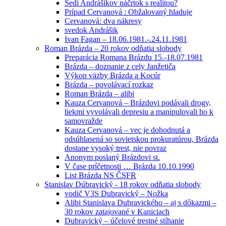
Sedí Andrášikov náčrtok s realitou?
Prípad Cervanová : Obžalovaný hladuje
Cervanová: dva nákresy
svedok Andrášik
Ivan Fagan – 18.06.1981.-.24.11.1981
Roman Brázda – 20 rokov odňatia slobody
Preparácia Romana Brázdu 15.-18.07.1981
Brázda – doznanie z cely Janžetiča
Výkon väzby Brázda a Kocúr
Brázda – povolávací rozkaz
Roman Brázda – alibi
Kauza Cervanová – Brázdovi podávali drogy,
liekmi vyvolávali depresiu a manipulovali ho k
samovražde
Kauza Cervanová – vec je dohodnutá a
odsúhlasená so sovietskou prokuratúrou, Brázda
dostane vysoký trest, nie povraz
Anonym poslaný Brázdovi st.
V čase príčetnosti … Brázda 10.10.1990
List Brázda NS ČSFR
Stanislav Dúbravický - 18 rokov odňatia slobody
vodič V3S Dubravický – Nožka
Alibi Stanislava Dubravického – aj s dôkazmi –
30 rokov zatajované v Kaniciach
Dubravický – účelové trestné stíhanie