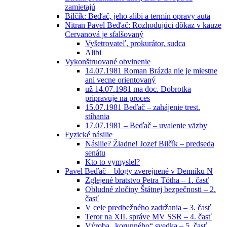
zamietajú
Bilčík: Beďač, jeho alibi a termín opravy auta
Nitran Pavel Beďač: Rozhodujúci dôkaz v kauze
Cervanová je sfalšovaný
Vyšetrovateľ, prokurátor, sudca
Alibi
Vykonštruované obvinenie
14.07.1981 Roman Brázda nie je miestne
ani vecne orientovaný
už 14.07.1981 ma doc. Dobrotka
pripravuje na proces
15.07.1981 Beďač – zahájenie trest.
stíhania
17.07.1981 – Beďač – uvalenie väzby
Fyzické násilie
Násilie? Žiadne! Jozef Bilčík – predseda
senátu
Kto to vymyslel?
Pavel Beďač – blogy zverejnené v Denníku N
Zglejené bratstvo Petra Tótha – 1. časť
Obludné zločiny Štátnej bezpečnosti – 2.
časť
V cele predbežného zadržania – 3. časť
Teror na XII. správe MV SSR – 4. časť
Výroba „korunného“ svedka – 5. časť