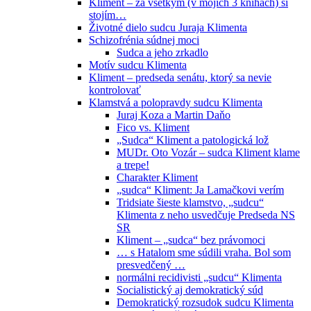
Kliment – za všetkým (v mojich 3 knihách) si
stojím…
Životné dielo sudcu Juraja Klimenta
Schizofrénia súdnej moci
Sudca a jeho zrkadlo
Motív sudcu Klimenta
Kliment – predseda senátu, ktorý sa nevie
kontrolovať
Klamstvá a polopravdy sudcu Klimenta
Juraj Koza a Martin Daňo
Fico vs. Kliment
„Sudca“ Kliment a patologická lož
MUDr. Oto Vozár – sudca Kliment klame
a trepe!
Charakter Kliment
„sudca“ Kliment: Ja Lamačkovi verím
Tridsiate šieste klamstvo, „sudcu“
Klimenta z neho usvedčuje Predseda NS
SR
Kliment – „sudca“ bez právomoci
… s Hatalom sme súdili vraha. Bol som
presvedčený …
normálni recidivisti „sudcu“ Klimenta
Socialistický aj demokratický súd
Demokratický rozsudok sudcu Klimenta