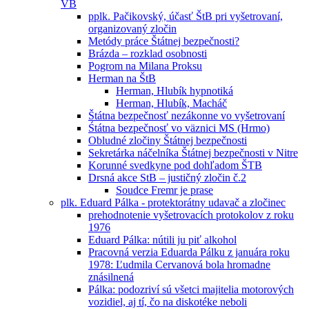
VB
pplk. Pačikovský, účasť ŠtB pri vyšetrovaní,
organizovaný zločin
Metódy práce Štátnej bezpečnosti?
Brázda – rozklad osobnosti
Pogrom na Milana Proksu
Herman na ŠtB
Herman, Hlubík hypnotiká
Herman, Hlubík, Macháč
Štátna bezpečnosť nezákonne vo vyšetrovaní
Śtátna bezpečnosť vo väznici MS (Hrmo)
Obludné zločiny Štátnej bezpečnosti
Sekretárka náčelníka Štátnej bezpečnosti v Nitre
Korunné svedkyne pod dohľadom ŠTB
Drsná akce StB – justičný zločin č.2
Soudce Fremr je prase
plk. Eduard Pálka - protektorátny udavač a zločinec
prehodnotenie vyšetrovacích protokolov z roku
1976
Eduard Pálka: nútili ju piť alkohol
Pracovná verzia Eduarda Pálku z januára roku
1978: Ľudmila Cervanová bola hromadne
znásilnená
Pálka: podozriví sú všetci majitelia motorových
vozidiel, aj tí, čo na diskotéke neboli