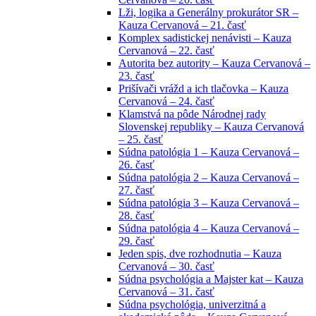
Lži, logika a Generálny prokurátor SR –
Kauza Cervanová – 21. časť
Komplex sadistickej nenávisti – Kauza
Cervanová – 22. časť
Autorita bez autority – Kauza Cervanová –
23. časť
Prišívači vrážd a ich tlačovka – Kauza
Cervanová – 24. časť
Klamstvá na pôde Národnej rady
Slovenskej republiky – Kauza Cervanová
– 25. časť
Súdna patológia 1 – Kauza Cervanová –
26. časť
Súdna patológia 2 – Kauza Cervanová –
27. časť
Súdna patológia 3 – Kauza Cervanová –
28. časť
Súdna patológia 4 – Kauza Cervanová –
29. časť
Jeden spis, dve rozhodnutia – Kauza
Cervanová – 30. časť
Súdna psychológia a Majster kat – Kauza
Cervanová – 31. časť
Súdna psychológia, univerzitná a