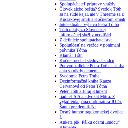
Spolupáchateľ prípravy vraždy
Človek alebo beštia? Svedok Tóth
sa na súde kajal, ale v Threeme sa z
Kuciakovej smrti s Kočnerom smiali
Intelektuálna výbava Petra Tótha
Tóth nikdy zo Slovenskej
informačnej služby neodišiel
Z definície spolupáchateľstva
Spoluúčasť na vražde v ponímaní
právnika Tótha
Klamár Tóth
Kočner nechal sledovať sudcu
Podvod z dielne Petra Tótha – farba
auta sa nikdy nemenila
Svedomie Petra Tótha
Dezinformačná kniha Kauza
Cervanová od Petra Tótha
Peter Tóth a Juraj Kliment
riaditeľ SIS a advokát Mitro: Z
vyjadrenia pána prokurátora JUDr.
Šantu pre denník N:
Drsný humor tragikomickej dvojice
I.
Anketa plk. Pálku očami „sudcu“
Klimenta