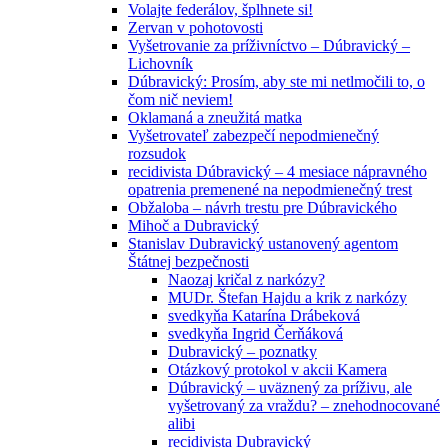
Volajte federálov, šplhnete si!
Zervan v pohotovosti
Vyšetrovanie za príživníctvo – Dúbravický –
Lichovník
Dúbravický: Prosím, aby ste mi netlmočili to, o
čom nič neviem!
Oklamaná a zneužitá matka
Vyšetrovateľ zabezpečí nepodmienečný
rozsudok
recidivista Dúbravický – 4 mesiace nápravného
opatrenia premenené na nepodmienečný trest
Obžaloba – návrh trestu pre Dúbravického
Mihoč a Dubravický
Stanislav Dubravický ustanovený agentom
Štátnej bezpečnosti
Naozaj kričal z narkózy?
MUDr. Štefan Hajdu a krik z narkózy
svedkyňa Katarína Drábeková
svedkyňa Ingrid Čerňáková
Dubravický – poznatky
Otázkový protokol v akcii Kamera
Dúbravický – uväznený za príživu, ale
vyšetrovaný za vraždu? – znehodnocované
alibi
recidivista Dubravický