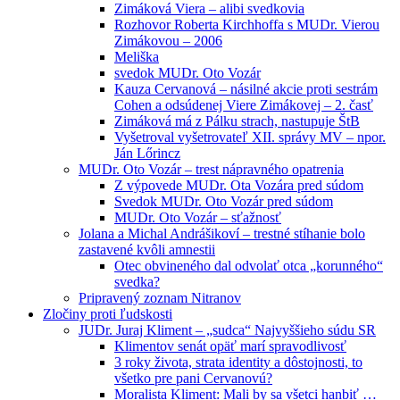
Zimáková Viera – alibi svedkovia
Rozhovor Roberta Kirchhoffa s MUDr. Vierou
Zimákovou – 2006
Meliška
svedok MUDr. Oto Vozár
Kauza Cervanová – násilné akcie proti sestrám
Cohen a odsúdenej Viere Zimákovej – 2. časť
Zimáková má z Pálku strach, nastupuje ŠtB
Vyšetroval vyšetrovateľ XII. správy MV – npor.
Ján Lőrincz
MUDr. Oto Vozár – trest nápravného opatrenia
Z výpovede MUDr. Ota Vozára pred súdom
Svedok MUDr. Oto Vozár pred súdom
MUDr. Oto Vozár – sťažnosť
Jolana a Michal Andrášikoví – trestné stíhanie bolo
zastavené kvôli amnestii
Otec obvineného dal odvolať otca „korunného“
svedka?
Pripravený zoznam Nitranov
Zločiny proti ľudskosti
JUDr. Juraj Kliment – „sudca“ Najvyššieho súdu SR
Klimentov senát opäť marí spravodlivosť
3 roky života, strata identity a dôstojnosti, to
všetko pre pani Cervanovú?
Moralista Kliment: Mali by sa všetci hanbiť …