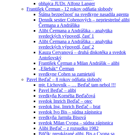
obhajca JUDr. Alfonz Langer
František Čerman - 12 rokov odňatia slobody
Štátna bezpečnosť na svedkyne nasadila agenta
Denník sestier Cohenových – nepriestrelné alibi
Čermana a Andrášika
Alibi Čermana a Andrášika – analytika
svedeckých výpovedí, časť 1
Alibi Čermana a Andrášika – analytika
svedeckých výpovedí, časť 2
Kauza Cervanová – druhá diskotéka a svedok
Antošovský
František Čerman a Milan Andrášik – alibi
„Eštebák“ Čerman
svedkyne Cohen sa zamietajú
Pavel Beďač – 8 rokov odňatia slobody
mjr. Lichovník – … Beďač tam nebol !!!
Pavel Beďač – alibi
svedkyňa Kornélia Beďačová
svedok Imrich Beďač – otec
svedok Ing. Imrich Beďač – brat
svedok Ivo Bis – súdna zápisnica
svedkyňa Jarmila Bisová
svedok Milan Cvopa – súdna zápisnica
Alibi Beďač – z rozsudku 1982
Bilčík: preukázané alibi, Bis a Cvopa sa