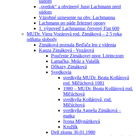
súdom
„svedok“ a obvinený Juraj Lachmann pred
súdom
Väzobné uznesenie na obv. Lachmanna
Lachmann po páde železnej opony
1. výpoveď Lachmanna: červený Fiat 600
MUDr. Viera Vozárová rod. Zimáková – 2,5 roka
odňatia slobody
Zimáková poznala Beďača len z videnia
Kauza Zimáková - Vozárová
Poučenie Zimákovej npor. Lörinczom
Lamačka, Mráz a Valašík
Dôkazy Zimáková
Svedkovia
svedkyňa MUDr. Beata Kollárová
rod. Mlčúchová 1981
1980 – MUDr. Beata Kollárová rod.
Mlčúchová
svedkyňa Kollárová, rod.
Mlčúchová
svedkyňa Agneša Zimáková –
matka
Ivona Mlynáriková
Kružlík
Deň zlomu 30.01.1980