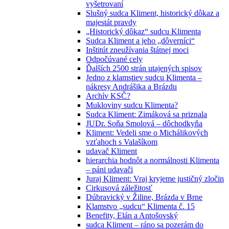
vyšetrovaní
Slušný sudca Kliment, historický dôkaz a
majestát pravdy
„Historický dôkaz“ sudcu Klimenta
Sudca Kliment a jeho „dôverníci“
Inštitút zneužívania štátnej moci
Odpočúvané cely
Ďalších 2500 strán utajených spisov
Jedno z klamstiev sudcu Klimenta –
nákresy Andrášika a Brázdu
Archív KSČ?
Mukloviny sudcu Klimenta?
Sudca Kliment: Zimáková sa priznala
JUDr. Soňa Smolová – dôchodkyňa
Kliment: Vedeli sme o Michálikových
vzťahoch s Valašíkom
udavač Kliment
hierarchia hodnôt a normálnosti Klimenta
– páni udavači
Juraj Kliment: Vraj kryjeme justičný zločin
Cirkusová záležitosť
Dúbravický v Žiline, Brázda v Brne
Klamstvo „sudcu“ Klimenta č. 15
Benefity, Elán a Antošovský
sudca Kliment – ráno sa pozerám do