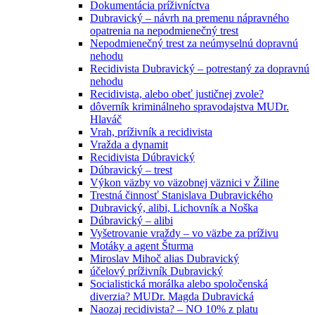
Dokumentácia príživníctva
Dubravický – návrh na premenu nápravného
opatrenia na nepodmienečný trest
Nepodmienečný trest za neúmyselnú dopravnú
nehodu
Recidivista Dubravický – potrestaný za dopravnú
nehodu
Recidivista, alebo obeť justičnej zvole?
dôverník kriminálneho spravodajstva MUDr.
Hlaváč
Vrah, príživník a recidivista
Vražda a dynamit
Recidivista Dúbravický
Dúbravický – trest
Výkon väzby vo väzobnej väznici v Žiline
Trestná činnosť Stanislava Dubravického
Dubravický, alibi, Lichovník a Noška
Dúbravický – alibi
Vyšetrovanie vraždy – vo väzbe za príživu
Motáky a agent Šturma
Miroslav Mihoč alias Dubravický
účelový príživník Dubravický
Socialistická morálka alebo spoločenská
diverzia? MUDr. Magda Dubravická
Naozaj recidivista? – NO 10% z platu