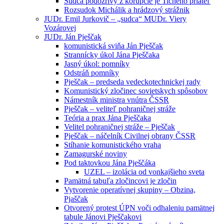
Sudca podozrivý z korupcie je Tichého priateľ
Rozsudok Michálik a hrádzový strážnik
JUDr. Emil Jurkovič – „sudca“ MUDr. Viery
Vozárovej
JUDr. Ján Pješčak
komunistická sviňa Ján Pješčak
Strannícky úkol Jána Pješčaka
Jasný úkol: pomníky
Odstráň pomníky
Pješčak – predseda vedeckotechnickej rady
Komunistický zločinec sovietskych spôsobov
Námestník ministra vnútra ČSSR
Pješčak – veliteľ pohraničnej stráže
Teória a prax Jána Pješčaka
Velitel pohraničnej stráže – Pješčak
Pješčak – náčelník Civilnej obrany ČSSR
Stíhanie komunistického vraha
Zamagurské noviny
Pod taktovkou Jána Pješčáka
UZEL – izolácia od vonkajšieho sveta
Pamätná tabuľa zločincovi je zločin
Vytvorenie operatívnej skupiny – Obzina,
Pjaščak
Otvorený protest ÚPN voči odhaleniu pamätnej
tabule Jánovi Pješčakovi