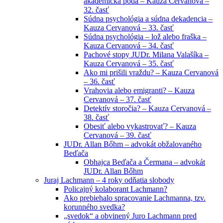
akademická pôda – Kauza Cervanová –
32. časť
Súdna psychológia a súdna dekadencia –
Kauza Cervanová – 33. časť
Súdna psychológia – lož alebo fraška –
Kauza Cervanová – 34. časť
Pachové stopy JUDr. Milana Valašíka –
Kauza Cervanová – 35. časť
Ako mi prišili vraždu? – Kauza Cervanová
– 36. časť
Vrahovia alebo emigranti? – Kauza
Cervanová – 37. časť
Detektív storočia? – Kauza Cervanová –
38. časť
Obesiť alebo vykastrovať? – Kauza
Cervanová – 39. časť
JUDr. Allan Bőhm – advokát obžalovaného
Beďača
Obhajca Beďača a Čermana – advokát
JUDr. Allan Bőhm
Juraj Lachmann – 4 roky odňatia slobody
Policajný kolaborant Lachmann?
Ako prebiehalo spracovanie Lachmanna, tzv.
korunného svedka?
„svedok“ a obvinený Juro Lachmann pred