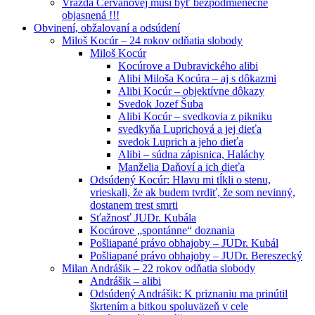
Vražda Cervanovej musí byť bezpodmienečne
objasnená !!!
Obvinení, obžalovaní a odsúdení
Miloš Kocúr – 24 rokov odňatia slobody
Miloš Kocúr
Kocúrove a Dubravického alibi
Alibi Miloša Kocúra – aj s dôkazmi
Alibi Kocúr – objektívne dôkazy
Svedok Jozef Šuba
Alibi Kocúr – svedkovia z pikniku
svedkyňa Luprichová a jej dieťa
svedok Luprich a jeho dieťa
Alibi – súdna zápisnica, Haláchy
Manželia Daňoví a ich dieťa
Odsúdený Kocúr: Hlavu mi tĺkli o stenu,
vrieskali, že ak budem tvrdiť, že som nevinný,
dostanem trest smrti
Sťažnosť JUDr. Kubála
Kocúrove „spontánne“ doznania
Pošliapané právo obhajoby – JUDr. Kubál
Pošliapané právo obhajoby – JUDr. Bereszecký
Milan Andrášik – 22 rokov odňatia slobody
Andrášik – alibi
Odsúdený Andrášik: K priznaniu ma prinútil
škrtením a bitkou spoluväzeň v cele