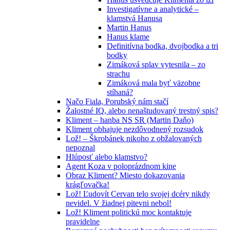
Investigatívne a analytické –
klamstvá Hanusa
Martin Hanus
Hanus klame
Definitívna bodka, dvojbodka a tri
bodky
Zimáková splav vytesnila – zo
strachu
Zimáková mala byť väzobne
stíhaná?
Načo Fiala, Porubský nám stačí
Žalostné IQ, alebo nenaštudovaný trestný spis?
Kliment – hanba NS SR (Martin Daňo)
Kliment obhajuje nezdôvodnený rozsudok
Lož! – Škrobánek nikoho z obžalovaných
nepoznal
Hlúposť alebo klamstvo?
Agent Koza v poloprázdnom kine
Obraz Kliment? Miesto dokazovania
krágľovačka!
Lož! Ľudovít Cervan telo svojej dcéry nikdy
nevidel. V žiadnej pitevni nebol!
Lož! Kliment politickú moc kontaktuje
pravidelne