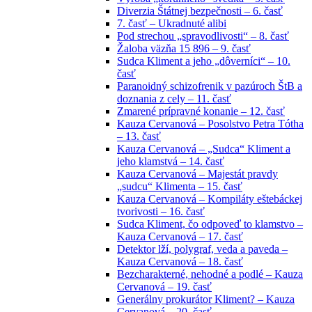
Diverzia Štátnej bezpečnosti – 6. časť
7. časť – Ukradnuté alibi
Pod strechou „spravodlivosti“ – 8. časť
Žaloba väzňa 15 896 – 9. časť
Sudca Kliment a jeho „dôverníci“ – 10.
časť
Paranoidný schizofrenik v pazúroch ŠtB a
doznania z cely – 11. časť
Zmarené prípravné konanie – 12. časť
Kauza Cervanová – Posolstvo Petra Tótha
– 13. časť
Kauza Cervanová – „Sudca“ Kliment a
jeho klamstvá – 14. časť
Kauza Cervanová – Majestát pravdy
„sudcu“ Klimenta – 15. časť
Kauza Cervanová – Kompiláty eštebáckej
tvorivosti – 16. časť
Sudca Kliment, čo odpoveď to klamstvo –
Kauza Cervanová – 17. časť
Detektor lží, polygraf, veda a paveda –
Kauza Cervanová – 18. časť
Bezcharakterné, nehodné a podlé – Kauza
Cervanová – 19. časť
Generálny prokurátor Kliment? – Kauza
Cervanová – 20. časť