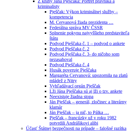
Z knihy Jána Pješčaka: Portrét právníka a
kriminalisty
Pješčak: Výkon kriminálnej služby –
kompetencia
M. Cervanová žiada prezidenta …
Federálna správa MV ČSSR
Splnenie pokynu najvyššieho predstaviteľa
štátu
Podvod Pješčaka č. 1 – podvod o ankete
Podvod Pješčaka č. 2
Podvod Pješčaka č. 3- do ničoho som
nezasahoval
Podvod Pješčaka č. 4
Husák poveruje Pješčaka
Margaréta Cervanová: upozornila na zlatú
mládež z Nitry
Vyhľadávací orgán Pješčak
Lži Jána Pješčaka sú aj lži o tzv. ankete
Neexistuje žiadna stopa
Ján Pješčak – generál, zločinec a literárny
klamár
Ján Pješčak – ja nič, to Pálka …
Pješčak – francúzky už v roku 1982
potvrdili Andrášikovi alibi
Účasť Štátnej bezpečnosti na prípade – falošné razítka