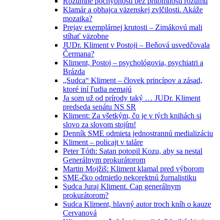
Rozumné pochybnosti bez prítomnosti rozumu
Klamár a obhajca väzenskej zvlčilosti. Akáže
mozaika?
Prejav exemplárnej krutosti – Zimákovú mali
stíhať väzobne
JUDr. Kliment v Postoji – Beňová usvedčovala
Čermana?
Kliment, Postoj – psychológovia, psychiatri a
Brázda
„Sudca“ Kliment – človek princípov a zásad,
ktoré iní ľudia nemajú
Ja som už od prírody taký … JUDr. Kliment
predseda senátu NS SR
Kliment: Za všetkým, čo je v tých knihách si
slovo za slovom stojím!
Denník SME odmieta jednostrannú medializáciu
Kliment – policajt v taláre
Peter Tóth: Satan potopil Kozu, aby sa nestal
Generálnym prokurátorom
Martin Mojžiš: Kliment klamal pred výborom
SME-čko odmietlo nekorektnú žurnalistiku
Sudca Juraj Kliment. Cap generálnym
prokurátorom?
Sudca Kliment, hlavný autor troch kníh o kauze
Cervanová