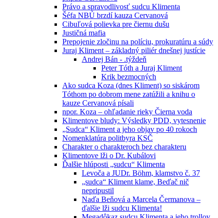
Právo a spravodlivosť sudcu Klimenta
Šéfa NBÚ brzdí kauza Cervanová
Cibuľová polievka pre čiernu dušu
Justičná mafia
Prepojenie zločinu na políciu, prokuratúru a súdy
Juraj Kliment – základný piliér dnešnej justície
Andrej Bán - .týždeň
Peter Tóth a Juraj Kliment
Krik bezmocných
Ako sudca Koza (dnes Kliment) so siskárom
Tóthom po dobrom mene zatúžili a knihu o
kauze Cervanová písali
npor. Koza – ohľadanie rieky Čierna voda
Klimentove bludy: Výsledky PDD, vytesnenie
„Sudca“ Kliment a jeho objav po 40 rokoch
Nomenklatúra politbyra KSČ
Charakter o charakteroch bez charakteru
Klimentove lži o Dr. Kubálovi
Ďalšie hlúposti „sudcu“ Klimenta
Levoča a JUDr. Böhm, klamstvo č. 37
„sudca“ Kliment klame, Beďač nič
nepripustil
Naďa Beňová a Marcela Čermanova –
ďalšie lži sudcu Klimenta!
Megadôkaz sudcu Klimenta a jeho trollov