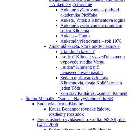
– Anketné vyšetrovanie
Anketné vyšetrovanie – podvod
akademika Pješčaka
Anketa, Vittek a Klimentova logika
Anketné vyšetrovanie v ponímaní
sudcu Klimenta
Anketa – Hanus
Anketné vyšetrovanie – rok 1978
Zmiznutá kazeta, ktorá nikdy nezmizla
Ukradnuta kazeta?
„sudca“ Kliment vysvetľuje zmenu
výpovede svedka Vargu
„sudca“ Kliment: nič
nenasvedčovalo násiliu
Sedem ugrilovaných, traja
Klimentovia, dvaja Kaliňákovia a
jeden Tóth
Zoroslav Kollár vs. „sudca“ Kliment
Štefan Michálik –"sudca" Najvyššieho súdu SR
Sudcovia chcú odškodné
Kauza Bonanno: rovnaké žaloby,
rozdielny rozsudok
Prepis ústneho vyhlásenia rozsudku NS SR, dňa
04.12.2006
Sprísnenie trestov za odškodnenie