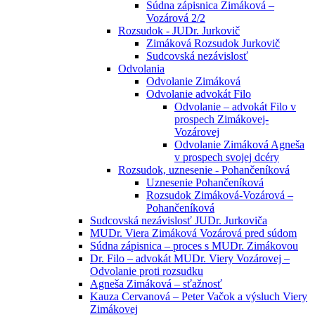
Súdna zápisnica Zimáková –
Vozárová 2/2
Rozsudok - JUDr. Jurkovič
Zimáková Rozsudok Jurkovič
Sudcovská nezávislosť
Odvolania
Odvolanie Zimáková
Odvolanie advokát Filo
Odvolanie – advokát Filo v
prospech Zimákovej-
Vozárovej
Odvolanie Zimáková Agneša
v prospech svojej dcéry
Rozsudok, uznesenie - Pohančeníková
Uznesenie Pohančeníková
Rozsudok Zimáková-Vozárová –
Pohančeníková
Sudcovská nezávislosť JUDr. Jurkoviča
MUDr. Viera Zimáková Vozárová pred súdom
Súdna zápisnica – proces s MUDr. Zimákovou
Dr. Filo – advokát MUDr. Viery Vozárovej –
Odvolanie proti rozsudku
Agneša Zimáková – sťažnosť
Kauza Cervanová – Peter Vačok a výsluch Viery
Zimákovej