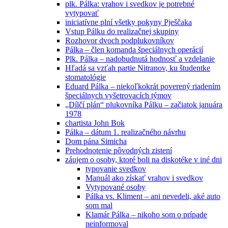
plk. Pálka: vrahov i svedkov je potrebné
vytypovať
iniciatívne plní všetky pokyny Pješčaka
Vstup Pálku do realizačnej skupiny
Rozhovor dvoch podplukovníkov
Pálka – člen komanda špeciálnych operácií
Plk. Pálka – nadobudnutá hodnosť a vzdelanie
Hľadá sa vzťah partie Nitranov, ku študentke
stomatológie
Eduard Pálka – niekoľkokrát poverený riadením
špeciálnych vyšetrovacích týmov
„Dílčí plán“ plukovníka Pálku – začiatok januára
1978
chartista John Bok
Pálka – dátum 1. realizačného návrhu
Dom pána Simicha
Prehodnotenie pôvodných zistení
záujem o osoby, ktoré boli na diskotéke v iné dni
typovanie svedkov
Manuál ako získať vrahov i svedkov
Vytypované osoby
Pálka vs. Kliment – ani nevedeli, aké auto
som mal
Klamár Pálka – nikoho som o prípade
neinformoval