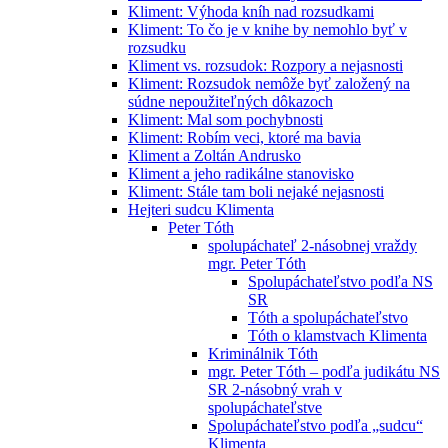
Kliment: Výhoda kníh nad rozsudkami
Kliment: To čo je v knihe by nemohlo byť v
rozsudku
Kliment vs. rozsudok: Rozpory a nejasnosti
Kliment: Rozsudok nemôže byť založený na
súdne nepoužiteľných dôkazoch
Kliment: Mal som pochybnosti
Kliment: Robím veci, ktoré ma bavia
Kliment a Zoltán Andrusko
Kliment a jeho radikálne stanovisko
Kliment: Stále tam boli nejaké nejasnosti
Hejteri sudcu Klimenta
Peter Tóth
spolupáchateľ 2-násobnej vraždy
mgr. Peter Tóth
Spolupáchateľstvo podľa NS
SR
Tóth a spolupáchateľstvo
Tóth o klamstvach Klimenta
Kriminálnik Tóth
mgr. Peter Tóth – podľa judikátu NS
SR 2-násobný vrah v
spolupáchateľstve
Spolupáchateľstvo podľa „sudcu“
Klimenta