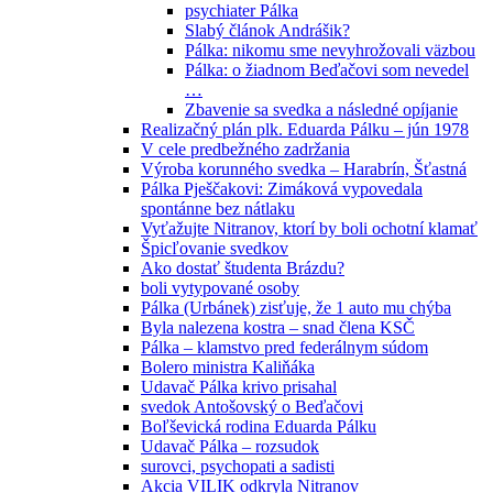
psychiater Pálka
Slabý článok Andrášik?
Pálka: nikomu sme nevyhrožovali väzbou
Pálka: o žiadnom Beďačovi som nevedel
…
Zbavenie sa svedka a následné opíjanie
Realizačný plán plk. Eduarda Pálku – jún 1978
V cele predbežného zadržania
Výroba korunného svedka – Harabrín, Šťastná
Pálka Pješčakovi: Zimáková vypovedala
spontánne bez nátlaku
Vyťažujte Nitranov, ktorí by boli ochotní klamať
Špicľovanie svedkov
Ako dostať študenta Brázdu?
boli vytypované osoby
Pálka (Urbánek) zisťuje, že 1 auto mu chýba
Byla nalezena kostra – snad člena KSČ
Pálka – klamstvo pred federálnym súdom
Bolero ministra Kaliňáka
Udavač Pálka krivo prisahal
svedok Antošovský o Beďačovi
Boľševická rodina Eduarda Pálku
Udavač Pálka – rozsudok
surovci, psychopati a sadisti
Akcia VILIK odkryla Nitranov