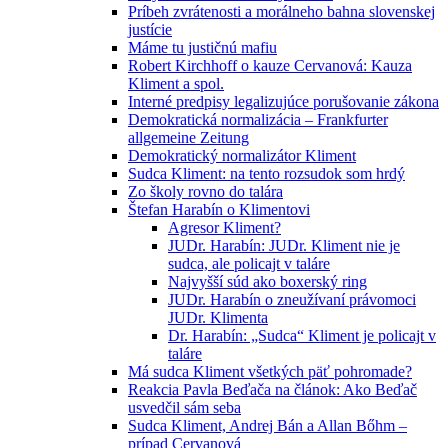
Príbeh zvrátenosti a morálneho bahna slovenskej
justície
Máme tu justičnú mafiu
Robert Kirchhoff o kauze Cervanová: Kauza
Kliment a spol.
Interné predpisy legalizujúce porušovanie zákona
Demokratická normalizácia – Frankfurter
allgemeine Zeitung
Demokratický normalizátor Kliment
Sudca Kliment: na tento rozsudok som hrdý
Zo školy rovno do talára
Štefan Harabín o Klimentovi
Agresor Kliment?
JUDr. Harabín: JUDr. Kliment nie je
sudca, ale policajt v taláre
Najvyšší súd ako boxerský ring
JUDr. Harabín o zneužívaní právomoci
JUDr. Klimenta
Dr. Harabín: „Sudca“ Kliment je policajt v
taláre
Má sudca Kliment všetkých päť pohromade?
Reakcia Pavla Beďača na článok: Ako Beďač
usvedčil sám seba
Sudca Kliment, Andrej Bán a Allan Bőhm –
prípad Cervanová