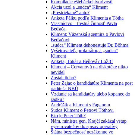
Kompilácie eštebáckej tvorivosti
Akcia uzol a „sudca“ Kliment
„Prestriekané“ auto?
Anketa Pálku podľa Klimenta a Tótha
Vlastníctvo – trestná činnosť Pavla
Beďača
Kliment: Väzenská agentúra o Pavlovi
Beďačovi
„sudca“ Kliment dehonestuje Dr. Böhma
Vyšetrovateľ, prokurátor, a „sudca“
Kliment
Anketa, Tokár a Beňová? Lož!!!
Kliment – Cervanovú na diskotéke nikto
nevidel
Zostali ticho?
Peter Zajac o kandidatúre Klimenta na post
riaditeľa NBÚ
Vzdanie sa kandidatúry alebo kopanec do
zadku?
Andrášik a Kliment s Faganom
Sudca Kliment o Petrovi Tóthovi
Kto je Peter Tóth?
Nám. ministra gen. Krajčí zakázal vstup
vyšetrovateľov do spisov operatívy
Štátna bezpečnosť nezákonne vo