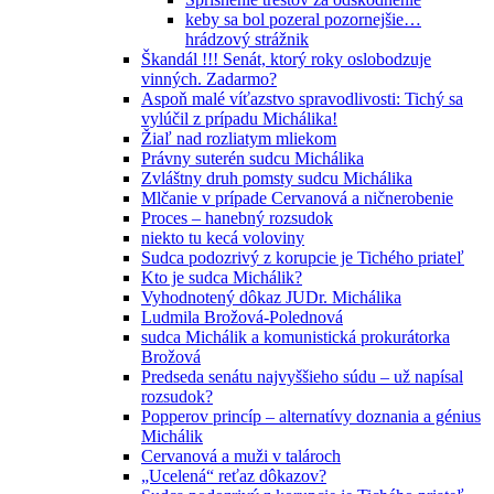
keby sa bol pozeral pozornejšie…
hrádzový strážnik
Škandál !!! Senát, ktorý roky oslobodzuje
vinných. Zadarmo?
Aspoň malé víťazstvo spravodlivosti: Tichý sa
vylúčil z prípadu Michálika!
Žiaľ nad rozliatym mliekom
Právny suterén sudcu Michálika
Zvláštny druh pomsty sudcu Michálika
Mlčanie v prípade Cervanová a ničnerobenie
Proces – hanebný rozsudok
niekto tu kecá voloviny
Sudca podozrivý z korupcie je Tichého priateľ
Kto je sudca Michálik?
Vyhodnotený dôkaz JUDr. Michálika
Ludmila Brožová-Polednová
sudca Michálik a komunistická prokurátorka
Brožová
Predseda senátu najvyššieho súdu – už napísal
rozsudok?
Popperov princíp – alternatívy doznania a génius
Michálik
Cervanová a muži v talároch
„Ucelená“ reťaz dôkazov?