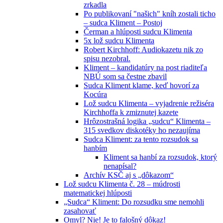
zrkadla
Po publikovaní "našich" kníh zostali ticho
– sudca Kliment – Postoj
Čerman a hlúposti sudcu Klimenta
5x lož sudcu Klimenta
Robert Kirchhoff: Audiokazetu nik zo
spisu nezobral.
Kliment – kandidatúry na post riaditeľa
NBÚ som sa čestne zbavil
Sudca Kliment klame, keď hovorí za
Kocúra
Lož sudcu Klimenta – vyjadrenie režiséra
Kirchhoffa k zmiznutej kazete
Hrôzostrašná logika „sudcu“ Klimenta –
315 svedkov diskotéky ho nezaujíma
Sudca Kliment: za tento rozsudok sa
hanbím
Kliment sa hanbí za rozsudok, ktorý
nenapísal?
Archív KSČ aj s „dôkazom“
Lož sudcu Klimenta č. 28 – múdrosti
matematickej hlúposti
„Sudca“ Kliment: Do rozsudku sme nemohli
zasahovať
Omyl? Nie! Je to falošný dôkaz!