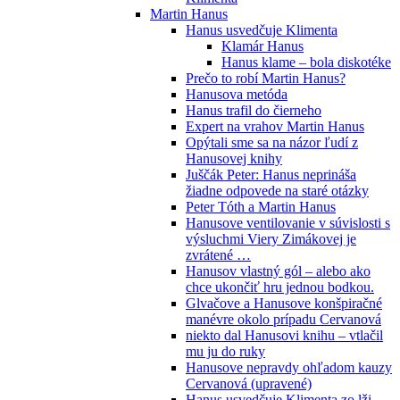
Martin Hanus
Hanus usvedčuje Klimenta
Klamár Hanus
Hanus klame – bola diskotéke
Prečo to robí Martin Hanus?
Hanusova metóda
Hanus trafil do čierneho
Expert na vrahov Martin Hanus
Opýtali sme sa na názor ľudí z
Hanusovej knihy
Juščák Peter: Hanus neprináša
žiadne odpovede na staré otázky
Peter Tóth a Martin Hanus
Hanusove ventilovanie v súvislosti s
výsluchmi Viery Zimákovej je
zvrátené …
Hanusov vlastný gól – alebo ako
chce ukončiť hru jednou bodkou.
Glvačove a Hanusove konšpiračné
manévre okolo prípadu Cervanová
niekto dal Hanusovi knihu – vtlačil
mu ju do ruky
Hanusove nepravdy ohľadom kauzy
Cervanová (upravené)
Hanus usvedčuje Klimenta zo lži