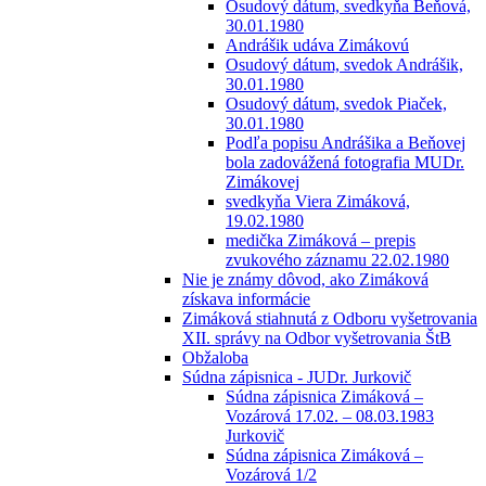
Osudový dátum, svedkyňa Beňová,
30.01.1980
Andrášik udáva Zimákovú
Osudový dátum, svedok Andrášik,
30.01.1980
Osudový dátum, svedok Piaček,
30.01.1980
Podľa popisu Andrášika a Beňovej
bola zadovážená fotografia MUDr.
Zimákovej
svedkyňa Viera Zimáková,
19.02.1980
medička Zimáková – prepis
zvukového záznamu 22.02.1980
Nie je známy dôvod, ako Zimáková
získava informácie
Zimáková stiahnutá z Odboru vyšetrovania
XII. správy na Odbor vyšetrovania ŠtB
Obžaloba
Súdna zápisnica - JUDr. Jurkovič
Súdna zápisnica Zimáková –
Vozárová 17.02. – 08.03.1983
Jurkovič
Súdna zápisnica Zimáková –
Vozárová 1/2