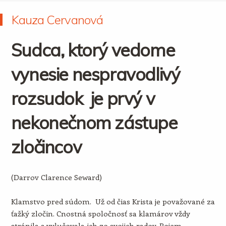
Kauza Cervanová
Sudca, ktorý vedome
vynesie nespravodlivý
rozsudok je prvý v
nekonečnom zástupe
zločincov
(Darrov Clarence Seward)
Klamstvo pred súdom. Už od čias Krista je považované za
ťažký zločin. Cnostná spoločnosť sa klamárov vždy
stránila a vylučovala ich zo svojich radov. Pojem