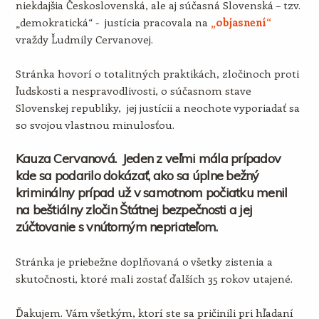
niekdajšia Československá, ale aj súčasná Slovenská – tzv.
„demokratická“ - justícia pracovala na
„objasnení“
vraždy Ľudmily Cervanovej.
Stránka hovorí o totalitných praktikách, zločinoch proti
ľudskosti a nespravodlivosti, o súčasnom stave
Slovenskej republiky, jej justícii a neochote vyporiadať sa
so svojou vlastnou minulosťou.
Kauza Cervanová. Jeden z veľmi mála prípadov
kde sa podarilo dokázať, ako sa úplne bežný
kriminálny prípad už v samotnom počiatku menil
na beštiálny zločin Štátnej bezpečnosti a jej
zúčtovanie s vnútorným nepriateľom.
Stránka je priebežne doplňovaná o všetky zistenia a
skutočnosti, ktoré mali zostať ďalších 35 rokov utajené.
Ďakujem. Vám všetkým, ktorí ste sa pričinili pri hľadaní