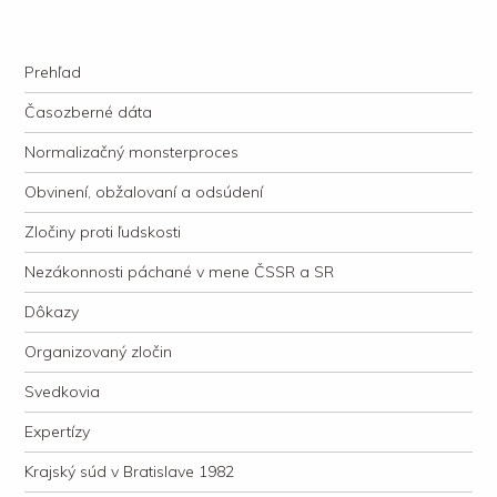
kauzacervanova.sk
Najdlhšie trvajúci, dodnes nevyjasnený súdny proces v dejnách slovenskej
Navigation
justície
Skip to content
Prehľad
Časozberné dáta
Normalizačný monsterproces
Obvinení, obžalovaní a odsúdení
Zločiny proti ľudskosti
Nezákonnosti páchané v mene ČSSR a SR
Dôkazy
Organizovaný zločin
Svedkovia
Expertízy
Krajský súd v Bratislave 1982