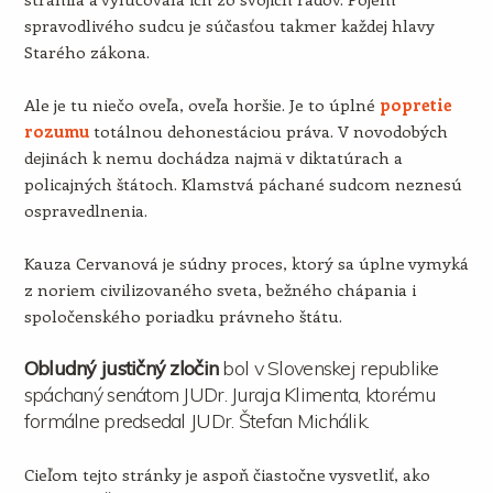
spravodlivého sudcu je súčasťou takmer každej hlavy
Starého zákona.
Ale je tu niečo oveľa, oveľa horšie. Je to úplné
popretie
rozumu
totálnou dehonestáciou práva. V novodobých
dejinách k nemu dochádza najmä v diktatúrach a
policajných štátoch. Klamstvá páchané sudcom neznesú
ospravedlnenia.
Kauza Cervanová je súdny proces, ktorý sa úplne vymyká
z noriem civilizovaného sveta, bežného chápania i
spoločenského poriadku právneho štátu.
Obludný justičný zločin
bol v Slovenskej republike
spáchaný senátom JUDr. Juraja Klimenta, ktorému
formálne predsedal JUDr. Štefan Michálik.
Cieľom tejto stránky je aspoň čiastočne vysvetliť, ako