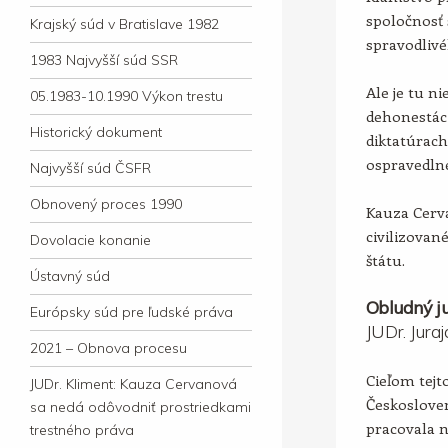
spoločnosť 
Krajský súd v Bratislave 1982
spravodlivé
1983 Najvyšší súd SSR
Ale je tu ni
05.1983-10.1990 Výkon trestu
dehonestác
Historický dokument
diktatúrac
ospravedln
Najvyšší súd ČSFR
Obnovený proces 1990
Kauza Cerv
civilizova
Dovolacie konanie
štátu.
Ústavný súd
Obludný ju
Európsky súd pre ľudské práva
JUDr. Jura
2021 – Obnova procesu
Cieľom tejto
JUDr. Kliment: Kauza Cervanová
Českosloven
sa nedá odôvodniť prostriedkami
pracovala 
trestného práva