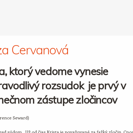
za Cervanová
a, ktorý vedome vynesie
avodlivý rozsudok je prvý v
nečnom zástupe zločincov
arence Seward)
ed súdom. Už od čias Krista je považované za ťažký zločin. Cno