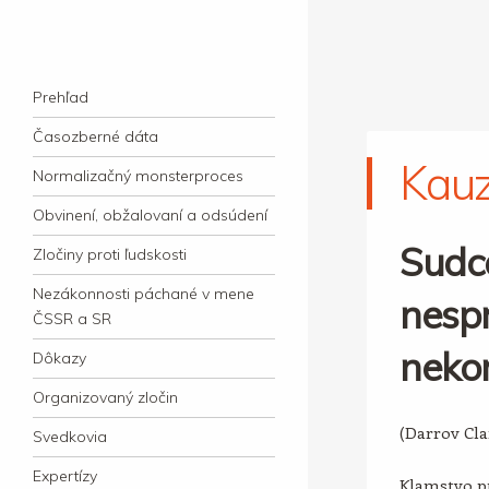
kauzacervanova.sk
Najdlhšie trvajúci, dodnes nevyjasnený
Navigation
súdny proces v dejnách slovenskej justície
Skip to content
Prehľad
Časozberné dáta
Kau
Normalizačný monsterproces
Obvinení, obžalovaní a odsúdení
Sudc
Zločiny proti ľudskosti
Nezákonnosti páchané v mene
nespr
ČSSR a SR
neko
Dôkazy
Organizovaný zločin
(Darrov Cl
Svedkovia
Expertízy
Klamstvo pr