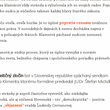
sa klamárov vždy stránila a vylučovala ich zo svojich radov. Poj
ho sudcu je súčasťou takmer každej hlavy Starého zákona.
ečo oveľa, oveľa horšie. Je to úplné
popretie rozumu
totálnou
iou práva. V novodobých dejinách k nemu dochádza najmä v
h a policajných štátoch. Klamstvá páchané sudcom neznesú
enia.
anová je súdny proces, ktorý sa úplne vymyká z noriem
ného sveta, bežného chápania i spoločenského poriadku právneh
stičný zločin
bol v Slovenskej republike spáchaný senátom
ja Klimenta, ktorému formálne predsedal JUDr. Štefan Michál
 stránky je aspoň čiastočne vysvetliť, ako niekdajšia
ská, ale aj súčasná Slovenská – tzv. „demokratická“ - justícia
na
„objasnení“
vraždy Ľudmily Cervanovej.