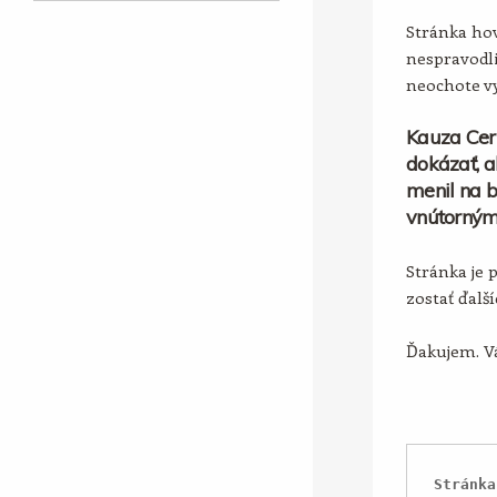
Stránka hov
nespravodli
neochote vy
Kauza Cer
dokázať, a
menil na b
vnútorným
Stránka je 
zostať ďalš
Ďakujem. Vá
Stránka