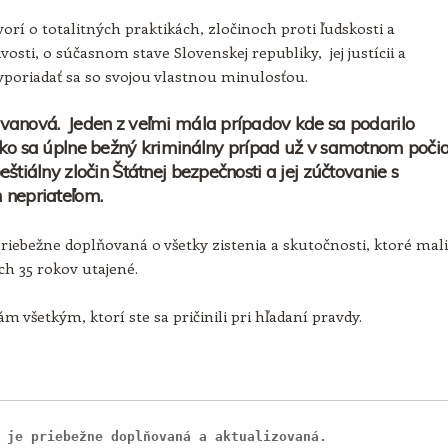
orí o totalitných praktikách, zločinoch proti ľudskosti a
vosti, o súčasnom stave Slovenskej republiky, jej justícii a
poriadať sa so svojou vlastnou minulosťou.
vanová. Jeden z veľmi mála prípadov kde sa podarilo
ko sa úplne bežný kriminálny prípad už v samotnom poči
eštiálny zločin Štátnej bezpečnosti a jej zúčtovanie s
 nepriateľom.
priebežne doplňovaná o všetky zistenia a skutočnosti, ktoré mali
ích 35 rokov utajené.
m všetkým, ktorí ste sa pričinili pri hľadaní pravdy.
 je priebežne doplňovaná a aktualizovaná.