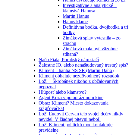
Investigatívne a analytické –
klamstvá Hanusa
Martin Hanus
Hanus klame
Definitívna bodka, dvojbodka a tri
bodky
Zimáková splav vytesnila – zo
strachu
Zimáková mala byť väzobne
stíhaná?
Načo Fiala, Porubský nám stačí
Žalostné IQ, alebo nenaštudovaný trestný spis?
Kliment – hanba NS SR (Martin Daňo)
Kliment obhajuje nezdôvodnený rozsudok
Lož! – Škrobánek nikoho z obžalovaných
nepoznal
Hlúposť alebo klamstvo?
Agent Koza v poloprázdnom kine
Obraz Kliment? Miesto dokazovania
krágľovačka!
Lož! Ľudovít Cervan telo svojej dcéry nikdy
nevidel. V žiadnej pitevni nebol!
Lož! Kliment politickú moc kontaktuje
pravidelne