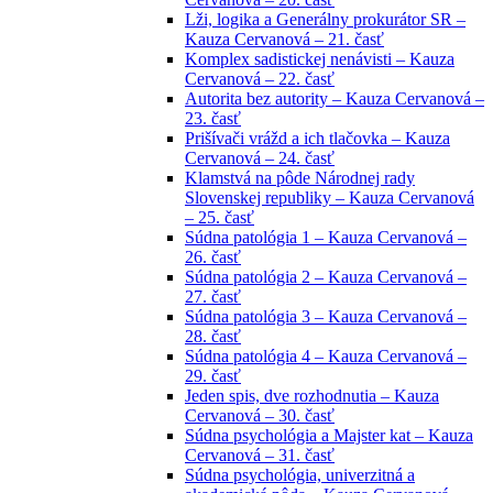
Lži, logika a Generálny prokurátor SR –
Kauza Cervanová – 21. časť
Komplex sadistickej nenávisti – Kauza
Cervanová – 22. časť
Autorita bez autority – Kauza Cervanová –
23. časť
Prišívači vrážd a ich tlačovka – Kauza
Cervanová – 24. časť
Klamstvá na pôde Národnej rady
Slovenskej republiky – Kauza Cervanová
– 25. časť
Súdna patológia 1 – Kauza Cervanová –
26. časť
Súdna patológia 2 – Kauza Cervanová –
27. časť
Súdna patológia 3 – Kauza Cervanová –
28. časť
Súdna patológia 4 – Kauza Cervanová –
29. časť
Jeden spis, dve rozhodnutia – Kauza
Cervanová – 30. časť
Súdna psychológia a Majster kat – Kauza
Cervanová – 31. časť
Súdna psychológia, univerzitná a