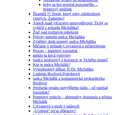
keby sa bol pozeral pozornejšie…
hrádzový strážnik
Škandál !!! Senát, ktorý roky oslobodzuje
vinných. Zadarmo?
Aspoň malé víťazstvo spravodlivosti: Tichý sa
vylúčil z prípadu Michálika!
Žiaľ nad rozliatym mliekom
Právny suterén sudcu Michálika
Zvláštny druh pomsty sudcu Michálika
Mlčanie v prípade Cervanová a ničnerobenie
Proces – hanebný rozsudok
niekto tu kecá voloviny
Sudca podozrivý z korupcie je Tichého priateľ
Kto je sudca Michálik?
Vyhodnotený dôkaz JUDr. Michálika
Ludmila Brožová-Polednová
sudca Michálik a komunistická prokurátorka
Brožová
Predseda senátu najvyššieho súdu – už napísal
rozsudok?
Popperov princíp – alternatívy doznania a génius
Michálik
Cervanová a muži v talároch
„Ucelená“ reťaz dôkazov?