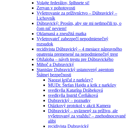
Volajte federálov, šplhnete si!
Zervan v pohotovosti
Vyšetrovanie za príživníctvo – Dúbravický –
Lichovník
Dúbravický: Prosím, aby ste mi netlmočili to, o
čom nič neviem!
Oklamaná a zneužitá matka
Vyšetrovateľ zabezpečí nepodmienečný
rozsudok
recidivista Dúbravický – 4 mesiace nápravného
opatrenia premenené na nepodmienečný trest
Obžaloba – návrh trestu pre Dúbravického
Mihoč a Dubravický
Stanislav Dubravický ustanovený agentom
Štátnej bezpečnosti
Naozaj kričal z narkózy?
MUDr. Štefan Hajdu a krik z narkózy
svedkyňa Katarína Drábeková
svedkyňa Ingrid Čerňáková
Dubravický – poznatky
Otázkový protokol v akcii Kamera
Dúbravický – uväznený za príživu, ale
vyšetrovaný za vraždu? – znehodnocované
alibi
recidivista Dubravický