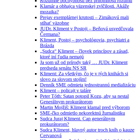
Rozumné pochybnosti bez prítomnosti rozumu
Klamár a obhajca väzenskej zvlčilosti. Akáže
mozaika?
Prejav exemplárnej krutosti – Zimákovú mali
stíhať väzobne
JUDr. Kliment v Postoji – Beňová usvedčovala
Čermana?
Kliment, Postoj – psychológovia, psychiatri a
Brázda
„Sudca“ Kliment – človek princípov a zásad,
ktoré iní ľudia nemajú
Ja som už od prírody taký … JUDr. Kliment
predseda senátu NS SR
Kliment: Za všetkým, čo je v tých knihách si
slovo za slovom stojím!
Denník SME odmieta jednostrannú medializáciu
Kliment – policajt v taláre
Peter Tóth: Satan potopil Kozu, aby sa nestal
Generálnym prokurátorom
Martin Mojžiš: Kliment klamal pred výborom
SME-čko odmietlo nekorektnú žurnalistiku
Sudca Juraj Kliment. Cap generálnym
prokurátorom?
Sudca Kliment, hlavný autor troch kníh o kauze
Cervanová