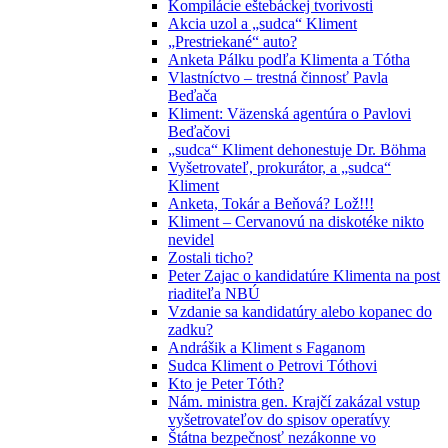
Kompilácie eštebáckej tvorivosti
Akcia uzol a „sudca“ Kliment
„Prestriekané“ auto?
Anketa Pálku podľa Klimenta a Tótha
Vlastníctvo – trestná činnosť Pavla
Beďača
Kliment: Väzenská agentúra o Pavlovi
Beďačovi
„sudca“ Kliment dehonestuje Dr. Böhma
Vyšetrovateľ, prokurátor, a „sudca“
Kliment
Anketa, Tokár a Beňová? Lož!!!
Kliment – Cervanovú na diskotéke nikto
nevidel
Zostali ticho?
Peter Zajac o kandidatúre Klimenta na post
riaditeľa NBÚ
Vzdanie sa kandidatúry alebo kopanec do
zadku?
Andrášik a Kliment s Faganom
Sudca Kliment o Petrovi Tóthovi
Kto je Peter Tóth?
Nám. ministra gen. Krajčí zakázal vstup
vyšetrovateľov do spisov operatívy
Štátna bezpečnosť nezákonne vo