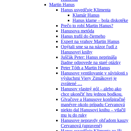
Martin Hanus
Hanus usvedčuje Klimenta
Klamár Hanus
Hanus klame – bola diskotéke
Prečo to robí Martin Hanus?
Hanusova metóda
Hanus trafil do čierneho
Expert na vrahov Martin Hanus
Opýtali sme sa na názor ľudí z
Hanusovej knihy
Juščák Peter: Hanus neprináša
žiadne odpovede na staré otázky
Peter Tóth a Martin Hanus
Hanusove ventilovanie v súvislosti s
výsluchmi Viery Zimákovej je
zvrátené …
Hanusov vlastný gól – alebo ako
chce ukončiť hru jednou bodkou.
Glvačove a Hanusove konšpiračné
manévre okolo prípadu Cervanová
niekto dal Hanusovi knihu – vtlačil
mu ju do ruky
Hanusove nepravdy ohľadom kauzy
Cervanová (upravené)
Hanus usvedčuje Klimenta zo lži