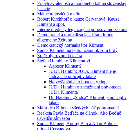
Príbeh zvrátenosti a morálneho bahna slovenskej
justície
Máme tu justičnú mafiu
Robert Kirchhoff o kauze Cervanová: Kauza
Kliment a spol.
Interné predpisy legalizujúce porušovanie zákona
Demokratická normalizácia – Frankfurter
allgemeine Zeitung
Demokratický normalizátor Kliment
Sudca Kliment: na tento rozsudok som hrdý
Zo školy rovno do talára
Štefan Harabín o Klimentovi
Agresor Kliment?
JUDr. Harabín: JUDr. Kliment nie je
sudca, ale policajt v taláre
Najvyšší súd ako boxerský ring
JUDr. Harabín o zneužívaní právomoci
JUDr. Klimenta
Dr. Harabín: „Sudca“ Kliment je policajt v
taláre
Má sudca Kliment všetkých päť pohromade?
Reakcia Pavla Beďača na článok: Ako Beďač
usvedčil sám seba
Sudca Kliment, Andrej Bán a Allan Bőhm –
prípad Cervanová