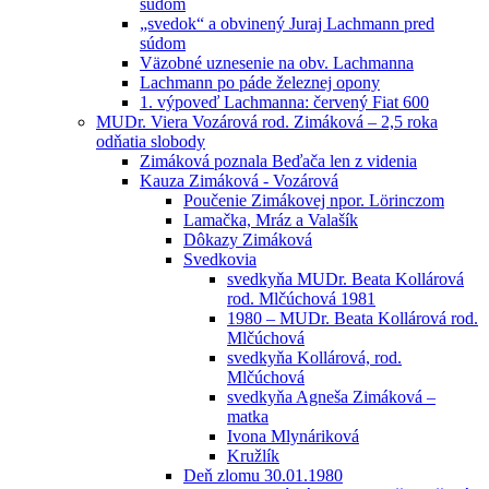
súdom
„svedok“ a obvinený Juraj Lachmann pred
súdom
Väzobné uznesenie na obv. Lachmanna
Lachmann po páde železnej opony
1. výpoveď Lachmanna: červený Fiat 600
MUDr. Viera Vozárová rod. Zimáková – 2,5 roka
odňatia slobody
Zimáková poznala Beďača len z videnia
Kauza Zimáková - Vozárová
Poučenie Zimákovej npor. Lörinczom
Lamačka, Mráz a Valašík
Dôkazy Zimáková
Svedkovia
svedkyňa MUDr. Beata Kollárová
rod. Mlčúchová 1981
1980 – MUDr. Beata Kollárová rod.
Mlčúchová
svedkyňa Kollárová, rod.
Mlčúchová
svedkyňa Agneša Zimáková –
matka
Ivona Mlynáriková
Kružlík
Deň zlomu 30.01.1980