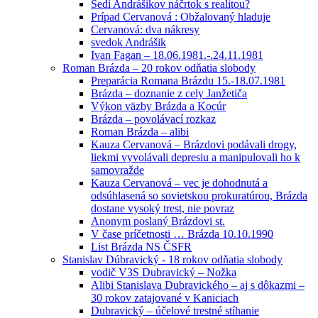
Sedí Andrášikov náčrtok s realitou?
Prípad Cervanová : Obžalovaný hladuje
Cervanová: dva nákresy
svedok Andrášik
Ivan Fagan – 18.06.1981.-.24.11.1981
Roman Brázda – 20 rokov odňatia slobody
Preparácia Romana Brázdu 15.-18.07.1981
Brázda – doznanie z cely Janžetiča
Výkon väzby Brázda a Kocúr
Brázda – povolávací rozkaz
Roman Brázda – alibi
Kauza Cervanová – Brázdovi podávali drogy,
liekmi vyvolávali depresiu a manipulovali ho k
samovražde
Kauza Cervanová – vec je dohodnutá a
odsúhlasená so sovietskou prokuratúrou, Brázda
dostane vysoký trest, nie povraz
Anonym poslaný Brázdovi st.
V čase príčetnosti … Brázda 10.10.1990
List Brázda NS ČSFR
Stanislav Dúbravický - 18 rokov odňatia slobody
vodič V3S Dubravický – Nožka
Alibi Stanislava Dubravického – aj s dôkazmi –
30 rokov zatajované v Kaniciach
Dubravický – účelové trestné stíhanie