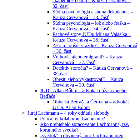
akademická pôda – Kauza Cervanová –
32. časť
Súdna psychológia a súdna dekadencia –
Kauza Cervanová – 33. časť
Súdna psychológia – lož alebo fraška –
Kauza Cervanová – 34. časť
Pachové stopy JUDr. Milana Valašíka –
Kauza Cervanová – 35. časť
Ako mi prišili vraždu? – Kauza Cervanová
– 36. časť
Vrahovia alebo emigranti? – Kauza
Cervanová – 37. časť
Detektív storočia? – Kauza Cervanová –
38. časť
Obesiť alebo vykastrovať? – Kauza
Cervanová – 39. časť
JUDr. Allan Bőhm – advokát obžalovaného
Beďača
Obhajca Beďača a Čermana – advokát
JUDr. Allan Bőhm
Juraj Lachmann – 4 roky odňatia slobody
Policajný kolaborant Lachmann?
Ako prebiehalo spracovanie Lachmanna, tzv.
korunného svedka?
„svedok“ a obvinený Juro Lachmann pred