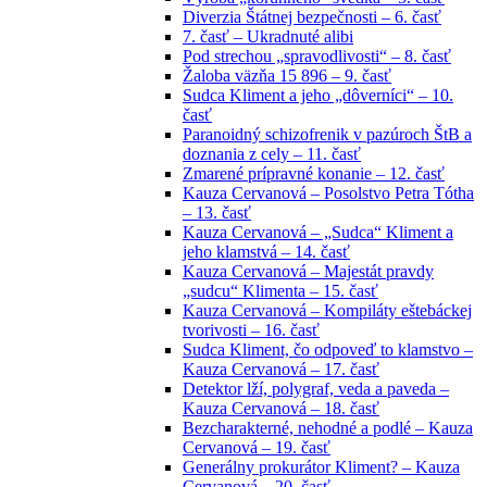
Diverzia Štátnej bezpečnosti – 6. časť
7. časť – Ukradnuté alibi
Pod strechou „spravodlivosti“ – 8. časť
Žaloba väzňa 15 896 – 9. časť
Sudca Kliment a jeho „dôverníci“ – 10.
časť
Paranoidný schizofrenik v pazúroch ŠtB a
doznania z cely – 11. časť
Zmarené prípravné konanie – 12. časť
Kauza Cervanová – Posolstvo Petra Tótha
– 13. časť
Kauza Cervanová – „Sudca“ Kliment a
jeho klamstvá – 14. časť
Kauza Cervanová – Majestát pravdy
„sudcu“ Klimenta – 15. časť
Kauza Cervanová – Kompiláty eštebáckej
tvorivosti – 16. časť
Sudca Kliment, čo odpoveď to klamstvo –
Kauza Cervanová – 17. časť
Detektor lží, polygraf, veda a paveda –
Kauza Cervanová – 18. časť
Bezcharakterné, nehodné a podlé – Kauza
Cervanová – 19. časť
Generálny prokurátor Kliment? – Kauza
Cervanová – 20. časť