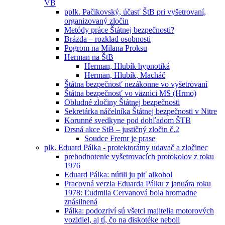
VB
pplk. Pačikovský, účasť ŠtB pri vyšetrovaní,
organizovaný zločin
Metódy práce Štátnej bezpečnosti?
Brázda – rozklad osobnosti
Pogrom na Milana Proksu
Herman na ŠtB
Herman, Hlubík hypnotiká
Herman, Hlubík, Macháč
Štátna bezpečnosť nezákonne vo vyšetrovaní
Śtátna bezpečnosť vo väznici MS (Hrmo)
Obludné zločiny Štátnej bezpečnosti
Sekretárka náčelníka Štátnej bezpečnosti v Nitre
Korunné svedkyne pod dohľadom ŠTB
Drsná akce StB – justičný zločin č.2
Soudce Fremr je prase
plk. Eduard Pálka - protektorátny udavač a zločinec
prehodnotenie vyšetrovacích protokolov z roku
1976
Eduard Pálka: nútili ju piť alkohol
Pracovná verzia Eduarda Pálku z januára roku
1978: Ľudmila Cervanová bola hromadne
znásilnená
Pálka: podozriví sú všetci majitelia motorových
vozidiel, aj tí, čo na diskotéke neboli