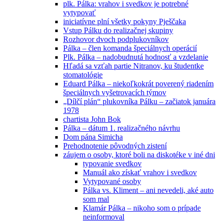
plk. Pálka: vrahov i svedkov je potrebné
vytypovať
iniciatívne plní všetky pokyny Pješčaka
Vstup Pálku do realizačnej skupiny
Rozhovor dvoch podplukovníkov
Pálka – člen komanda špeciálnych operácií
Plk. Pálka – nadobudnutá hodnosť a vzdelanie
Hľadá sa vzťah partie Nitranov, ku študentke
stomatológie
Eduard Pálka – niekoľkokrát poverený riadením
špeciálnych vyšetrovacích týmov
„Dílčí plán“ plukovníka Pálku – začiatok januára
1978
chartista John Bok
Pálka – dátum 1. realizačného návrhu
Dom pána Simicha
Prehodnotenie pôvodných zistení
záujem o osoby, ktoré boli na diskotéke v iné dni
typovanie svedkov
Manuál ako získať vrahov i svedkov
Vytypované osoby
Pálka vs. Kliment – ani nevedeli, aké auto
som mal
Klamár Pálka – nikoho som o prípade
neinformoval