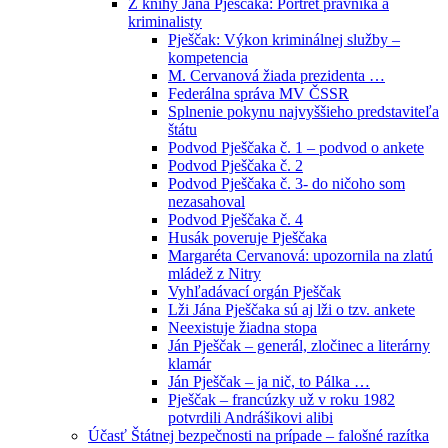
Z knihy Jána Pješčaka: Portrét právníka a
kriminalisty
Pješčak: Výkon kriminálnej služby –
kompetencia
M. Cervanová žiada prezidenta …
Federálna správa MV ČSSR
Splnenie pokynu najvyššieho predstaviteľa
štátu
Podvod Pješčaka č. 1 – podvod o ankete
Podvod Pješčaka č. 2
Podvod Pješčaka č. 3- do ničoho som
nezasahoval
Podvod Pješčaka č. 4
Husák poveruje Pješčaka
Margaréta Cervanová: upozornila na zlatú
mládež z Nitry
Vyhľadávací orgán Pješčak
Lži Jána Pješčaka sú aj lži o tzv. ankete
Neexistuje žiadna stopa
Ján Pješčak – generál, zločinec a literárny
klamár
Ján Pješčak – ja nič, to Pálka …
Pješčak – francúzky už v roku 1982
potvrdili Andrášikovi alibi
Účasť Štátnej bezpečnosti na prípade – falošné razítka