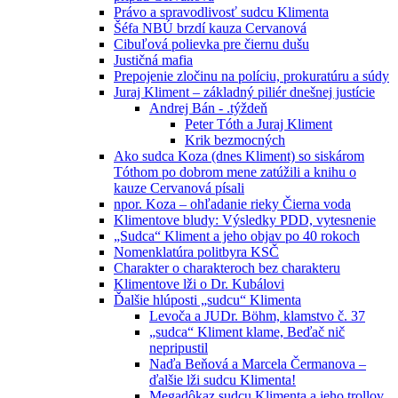
Právo a spravodlivosť sudcu Klimenta
Šéfa NBÚ brzdí kauza Cervanová
Cibuľová polievka pre čiernu dušu
Justičná mafia
Prepojenie zločinu na políciu, prokuratúru a súdy
Juraj Kliment – základný piliér dnešnej justície
Andrej Bán - .týždeň
Peter Tóth a Juraj Kliment
Krik bezmocných
Ako sudca Koza (dnes Kliment) so siskárom
Tóthom po dobrom mene zatúžili a knihu o
kauze Cervanová písali
npor. Koza – ohľadanie rieky Čierna voda
Klimentove bludy: Výsledky PDD, vytesnenie
„Sudca“ Kliment a jeho objav po 40 rokoch
Nomenklatúra politbyra KSČ
Charakter o charakteroch bez charakteru
Klimentove lži o Dr. Kubálovi
Ďalšie hlúposti „sudcu“ Klimenta
Levoča a JUDr. Böhm, klamstvo č. 37
„sudca“ Kliment klame, Beďač nič
nepripustil
Naďa Beňová a Marcela Čermanova –
ďalšie lži sudcu Klimenta!
Megadôkaz sudcu Klimenta a jeho trollov