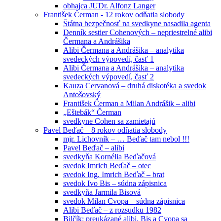
obhajca JUDr. Alfonz Langer
František Čerman - 12 rokov odňatia slobody
Štátna bezpečnosť na svedkyne nasadila agenta
Denník sestier Cohenových – nepriestrelné alibi
Čermana a Andrášika
Alibi Čermana a Andrášika – analytika
svedeckých výpovedí, časť 1
Alibi Čermana a Andrášika – analytika
svedeckých výpovedí, časť 2
Kauza Cervanová – druhá diskotéka a svedok
Antošovský
František Čerman a Milan Andrášik – alibi
„Eštebák“ Čerman
svedkyne Cohen sa zamietajú
Pavel Beďač – 8 rokov odňatia slobody
mjr. Lichovník – … Beďač tam nebol !!!
Pavel Beďač – alibi
svedkyňa Kornélia Beďačová
svedok Imrich Beďač – otec
svedok Ing. Imrich Beďač – brat
svedok Ivo Bis – súdna zápisnica
svedkyňa Jarmila Bisová
svedok Milan Cvopa – súdna zápisnica
Alibi Beďač – z rozsudku 1982
Bilčík: preukázané alibi, Bis a Cvopa sa