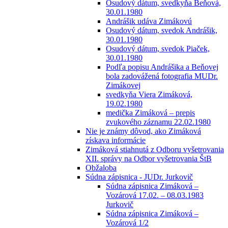
Osudový dátum, svedkyňa Beňová,
30.01.1980
Andrášik udáva Zimákovú
Osudový dátum, svedok Andrášik,
30.01.1980
Osudový dátum, svedok Piaček,
30.01.1980
Podľa popisu Andrášika a Beňovej
bola zadovážená fotografia MUDr.
Zimákovej
svedkyňa Viera Zimáková,
19.02.1980
medička Zimáková – prepis
zvukového záznamu 22.02.1980
Nie je známy dôvod, ako Zimáková
získava informácie
Zimáková stiahnutá z Odboru vyšetrovania
XII. správy na Odbor vyšetrovania ŠtB
Obžaloba
Súdna zápisnica - JUDr. Jurkovič
Súdna zápisnica Zimáková –
Vozárová 17.02. – 08.03.1983
Jurkovič
Súdna zápisnica Zimáková –
Vozárová 1/2