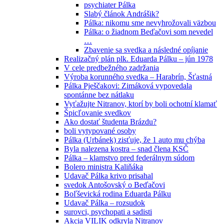
psychiater Pálka
Slabý článok Andrášik?
Pálka: nikomu sme nevyhrožovali väzbou
Pálka: o žiadnom Beďačovi som nevedel
…
Zbavenie sa svedka a následné opíjanie
Realizačný plán plk. Eduarda Pálku – jún 1978
V cele predbežného zadržania
Výroba korunného svedka – Harabrín, Šťastná
Pálka Pješčakovi: Zimáková vypovedala
spontánne bez nátlaku
Vyťažujte Nitranov, ktorí by boli ochotní klamať
Špicľovanie svedkov
Ako dostať študenta Brázdu?
boli vytypované osoby
Pálka (Urbánek) zisťuje, že 1 auto mu chýba
Byla nalezena kostra – snad člena KSČ
Pálka – klamstvo pred federálnym súdom
Bolero ministra Kaliňáka
Udavač Pálka krivo prisahal
svedok Antošovský o Beďačovi
Boľševická rodina Eduarda Pálku
Udavač Pálka – rozsudok
surovci, psychopati a sadisti
Akcia VILIK odkryla Nitranov