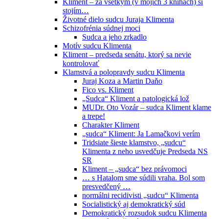
Kliment – za všetkým (v mojich 3 knihách) si
stojím…
Životné dielo sudcu Juraja Klimenta
Schizofrénia súdnej moci
Sudca a jeho zrkadlo
Motív sudcu Klimenta
Kliment – predseda senátu, ktorý sa nevie
kontrolovať
Klamstvá a polopravdy sudcu Klimenta
Juraj Koza a Martin Daňo
Fico vs. Kliment
„Sudca“ Kliment a patologická lož
MUDr. Oto Vozár – sudca Kliment klame
a trepe!
Charakter Kliment
„sudca“ Kliment: Ja Lamačkovi verím
Tridsiate šieste klamstvo, „sudcu“
Klimenta z neho usvedčuje Predseda NS
SR
Kliment – „sudca“ bez právomoci
… s Hatalom sme súdili vraha. Bol som
presvedčený …
normálni recidivisti „sudcu“ Klimenta
Socialistický aj demokratický súd
Demokratický rozsudok sudcu Klimenta