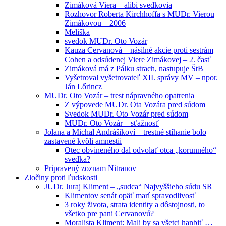
Zimáková Viera – alibi svedkovia
Rozhovor Roberta Kirchhoffa s MUDr. Vierou
Zimákovou – 2006
Meliška
svedok MUDr. Oto Vozár
Kauza Cervanová – násilné akcie proti sestrám
Cohen a odsúdenej Viere Zimákovej – 2. časť
Zimáková má z Pálku strach, nastupuje ŠtB
Vyšetroval vyšetrovateľ XII. správy MV – npor.
Ján Lőrincz
MUDr. Oto Vozár – trest nápravného opatrenia
Z výpovede MUDr. Ota Vozára pred súdom
Svedok MUDr. Oto Vozár pred súdom
MUDr. Oto Vozár – sťažnosť
Jolana a Michal Andrášikoví – trestné stíhanie bolo
zastavené kvôli amnestii
Otec obvineného dal odvolať otca „korunného“
svedka?
Pripravený zoznam Nitranov
Zločiny proti ľudskosti
JUDr. Juraj Kliment – „sudca“ Najvyššieho súdu SR
Klimentov senát opäť marí spravodlivosť
3 roky života, strata identity a dôstojnosti, to
všetko pre pani Cervanovú?
Moralista Kliment: Mali by sa všetci hanbiť …