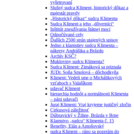
vyšetrovaní
Slušný sudca Kliment, historický dôkaz a
majestát pravdy
„Historický dôkaz“ sudcu Klimenta
Sudca Kliment a jeho „dôverníci“
Inštitút zneužívania štátnej moci
Odpočúvané cely
Ďalších 2500 strán utajených spisov
Jedno z klamstiev sudcu Klimenta –
nákresy Andrášika a Brázdu
Archív KSČ?
Mukloviny sudcu Klimenta?
Sudca Kliment: Zimáková sa priznala
JUDr. Soňa Smolová – dôchodkyňa
Kliment: Vedeli sme o Michálikových
vzťahoch s Valašíkom
udavač Kliment
hierarchia hodnôt a normálnosti Klimenta
– páni udavači
Juraj Kliment: Vraj kryjeme justičný zločin
Cirkusová záležitosť
Dúbravický v Žiline, Brázda v Brne
Klamstvo „sudcu“ Klimenta č. 15
Benefity, Elán a Antošovský
sudca Kliment – ráno sa pozerám do