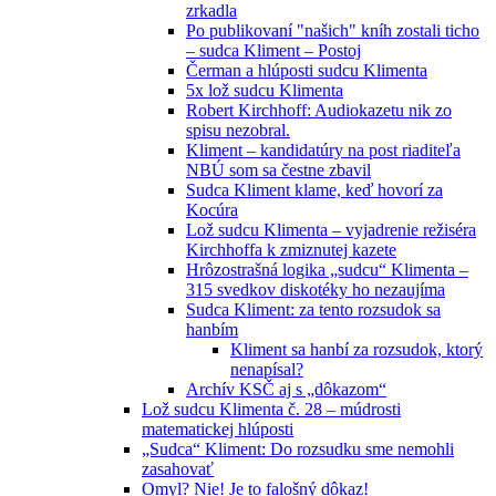
zrkadla
Po publikovaní "našich" kníh zostali ticho
– sudca Kliment – Postoj
Čerman a hlúposti sudcu Klimenta
5x lož sudcu Klimenta
Robert Kirchhoff: Audiokazetu nik zo
spisu nezobral.
Kliment – kandidatúry na post riaditeľa
NBÚ som sa čestne zbavil
Sudca Kliment klame, keď hovorí za
Kocúra
Lož sudcu Klimenta – vyjadrenie režiséra
Kirchhoffa k zmiznutej kazete
Hrôzostrašná logika „sudcu“ Klimenta –
315 svedkov diskotéky ho nezaujíma
Sudca Kliment: za tento rozsudok sa
hanbím
Kliment sa hanbí za rozsudok, ktorý
nenapísal?
Archív KSČ aj s „dôkazom“
Lož sudcu Klimenta č. 28 – múdrosti
matematickej hlúposti
„Sudca“ Kliment: Do rozsudku sme nemohli
zasahovať
Omyl? Nie! Je to falošný dôkaz!