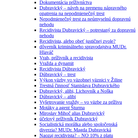
Dokumentácia príživníctva
Dubravický – návrh na premenu nápravného
opatrenia na nepodmienečný trest
Nepodmienečný trest za neúmyselnú dopravnú
nehodu
Recidivista Dubravický – potrestaný za dopravnú
nehodu
Recidivista, alebo obeť justičnej zvole?
dôverník kriminálneho spravodajstva MUDr.
Hlaváč
Vrah, príživník a recidivista
Vražda a dynamit
Recidivista Dúbravický
Dúbravický – trest
Výkon väzby vo väzobnej väznici v Žiline
Trestná činnosť Stanislava Dubravického
Dubravický, alibi, Lichovník a Noška
Dúbravický – alibi
Vyšetrovanie vraždy – vo väzbe za príživu
Motáky a agent Šturma
Miroslav Mihoč alias Dubravický
účelový príživník Dubravický
Socialistická morálka alebo spoločenská
diverzia? MUDr. Magda Dubravická
Naozaj recidivista? – NO 10% z platu