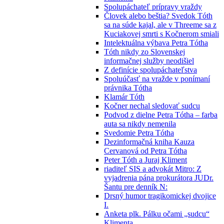
Spolupáchateľ prípravy vraždy
Človek alebo beštia? Svedok Tóth
sa na súde kajal, ale v Threeme sa z
Kuciakovej smrti s Kočnerom smiali
Intelektuálna výbava Petra Tótha
Tóth nikdy zo Slovenskej
informačnej služby neodišiel
Z definície spolupáchateľstva
Spoluúčasť na vražde v ponímaní
právnika Tótha
Klamár Tóth
Kočner nechal sledovať sudcu
Podvod z dielne Petra Tótha – farba
auta sa nikdy nemenila
Svedomie Petra Tótha
Dezinformačná kniha Kauza
Cervanová od Petra Tótha
Peter Tóth a Juraj Kliment
riaditeľ SIS a advokát Mitro: Z
vyjadrenia pána prokurátora JUDr.
Šantu pre denník N:
Drsný humor tragikomickej dvojice
I.
Anketa plk. Pálku očami „sudcu“
Klimenta