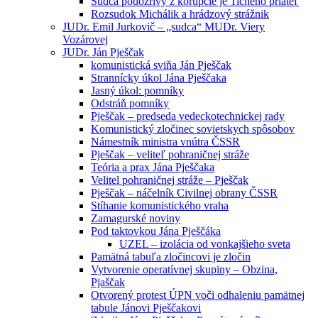
Sudca podozrivý z korupcie je Tichého priateľ
Rozsudok Michálik a hrádzový strážnik
JUDr. Emil Jurkovič – „sudca“ MUDr. Viery
Vozárovej
JUDr. Ján Pješčak
komunistická sviňa Ján Pješčak
Strannícky úkol Jána Pješčaka
Jasný úkol: pomníky
Odstráň pomníky
Pješčak – predseda vedeckotechnickej rady
Komunistický zločinec sovietskych spôsobov
Námestník ministra vnútra ČSSR
Pješčak – veliteľ pohraničnej stráže
Teória a prax Jána Pješčaka
Velitel pohraničnej stráže – Pješčak
Pješčak – náčelník Civilnej obrany ČSSR
Stíhanie komunistického vraha
Zamagurské noviny
Pod taktovkou Jána Pješčáka
UZEL – izolácia od vonkajšieho sveta
Pamätná tabuľa zločincovi je zločin
Vytvorenie operatívnej skupiny – Obzina,
Pjaščak
Otvorený protest ÚPN voči odhaleniu pamätnej
tabule Jánovi Pješčakovi