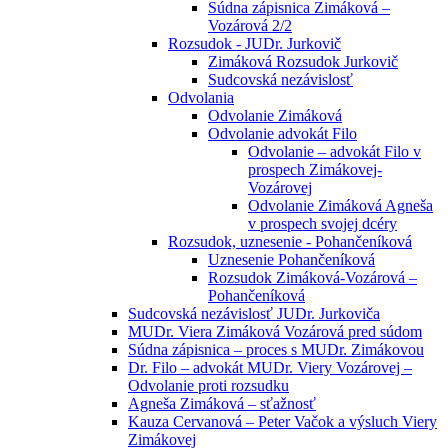
Súdna zápisnica Zimáková –
Vozárová 2/2
Rozsudok - JUDr. Jurkovič
Zimáková Rozsudok Jurkovič
Sudcovská nezávislosť
Odvolania
Odvolanie Zimáková
Odvolanie advokát Filo
Odvolanie – advokát Filo v
prospech Zimákovej-
Vozárovej
Odvolanie Zimáková Agneša
v prospech svojej dcéry
Rozsudok, uznesenie - Pohančeníková
Uznesenie Pohančeníková
Rozsudok Zimáková-Vozárová –
Pohančeníková
Sudcovská nezávislosť JUDr. Jurkoviča
MUDr. Viera Zimáková Vozárová pred súdom
Súdna zápisnica – proces s MUDr. Zimákovou
Dr. Filo – advokát MUDr. Viery Vozárovej –
Odvolanie proti rozsudku
Agneša Zimáková – sťažnosť
Kauza Cervanová – Peter Vačok a výsluch Viery
Zimákovej