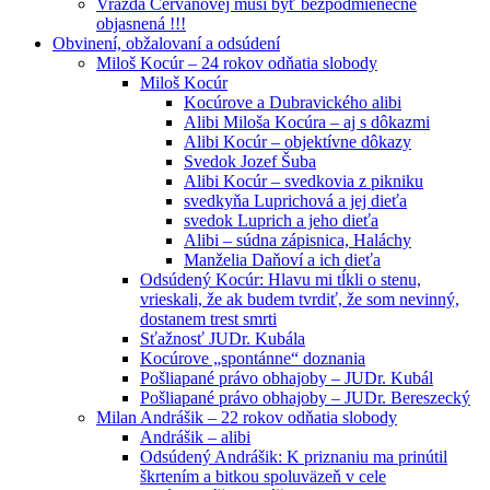
Vražda Cervanovej musí byť bezpodmienečne
objasnená !!!
Obvinení, obžalovaní a odsúdení
Miloš Kocúr – 24 rokov odňatia slobody
Miloš Kocúr
Kocúrove a Dubravického alibi
Alibi Miloša Kocúra – aj s dôkazmi
Alibi Kocúr – objektívne dôkazy
Svedok Jozef Šuba
Alibi Kocúr – svedkovia z pikniku
svedkyňa Luprichová a jej dieťa
svedok Luprich a jeho dieťa
Alibi – súdna zápisnica, Haláchy
Manželia Daňoví a ich dieťa
Odsúdený Kocúr: Hlavu mi tĺkli o stenu,
vrieskali, že ak budem tvrdiť, že som nevinný,
dostanem trest smrti
Sťažnosť JUDr. Kubála
Kocúrove „spontánne“ doznania
Pošliapané právo obhajoby – JUDr. Kubál
Pošliapané právo obhajoby – JUDr. Bereszecký
Milan Andrášik – 22 rokov odňatia slobody
Andrášik – alibi
Odsúdený Andrášik: K priznaniu ma prinútil
škrtením a bitkou spoluväzeň v cele