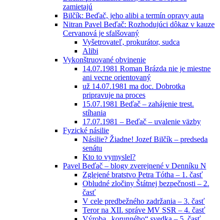
zamietajú
Bilčík: Beďač, jeho alibi a termín opravy auta
Nitran Pavel Beďač: Rozhodujúci dôkaz v kauze
Cervanová je sfalšovaný
Vyšetrovateľ, prokurátor, sudca
Alibi
Vykonštruované obvinenie
14.07.1981 Roman Brázda nie je miestne
ani vecne orientovaný
už 14.07.1981 ma doc. Dobrotka
pripravuje na proces
15.07.1981 Beďač – zahájenie trest.
stíhania
17.07.1981 – Beďač – uvalenie väzby
Fyzické násilie
Násilie? Žiadne! Jozef Bilčík – predseda
senátu
Kto to vymyslel?
Pavel Beďač – blogy zverejnené v Denníku N
Zglejené bratstvo Petra Tótha – 1. časť
Obludné zločiny Štátnej bezpečnosti – 2.
časť
V cele predbežného zadržania – 3. časť
Teror na XII. správe MV SSR – 4. časť
Výroba „korunného“ svedka – 5. časť