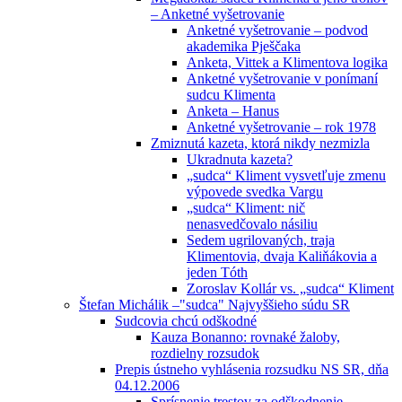
– Anketné vyšetrovanie
Anketné vyšetrovanie – podvod
akademika Pješčaka
Anketa, Vittek a Klimentova logika
Anketné vyšetrovanie v ponímaní
sudcu Klimenta
Anketa – Hanus
Anketné vyšetrovanie – rok 1978
Zmiznutá kazeta, ktorá nikdy nezmizla
Ukradnuta kazeta?
„sudca“ Kliment vysvetľuje zmenu
výpovede svedka Vargu
„sudca“ Kliment: nič
nenasvedčovalo násiliu
Sedem ugrilovaných, traja
Klimentovia, dvaja Kaliňákovia a
jeden Tóth
Zoroslav Kollár vs. „sudca“ Kliment
Štefan Michálik –"sudca" Najvyššieho súdu SR
Sudcovia chcú odškodné
Kauza Bonanno: rovnaké žaloby,
rozdielny rozsudok
Prepis ústneho vyhlásenia rozsudku NS SR, dňa
04.12.2006
Sprísnenie trestov za odškodnenie