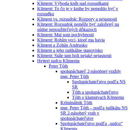
Kliment: Výhoda kníh nad rozsudkami
Kliment: To čo je v knihe by nemohlo byť v
rozsudku
Kliment vs. rozsudok: Rozpory a nejasnosti
Kliment: Rozsudok nemôže byť založený na
súdne nepoužiteľných dôkazoch
Kliment: Mal som pochybnosti
Kliment: Robím veci, ktoré ma bavia
Kliment a Zoltán Andrusko
Kliment a jeho radikálne stanovisko
Kliment: Stále tam boli nejaké nejasnosti
Hejteri sudcu Klimenta
Peter Tóth
spolupáchateľ 2-násobnej vraždy
mgr. Peter Tóth
Spolupáchateľstvo podľa NS
SR
Tóth a spolupáchateľstvo
Tóth o klamstvach Klimenta
Kriminálnik Tóth
mgr. Peter Tóth – podľa judikátu NS
SR 2-násobný vrah v
spolupáchateľstve
Spolupáchateľstvo podľa „sudcu“
Klimenta