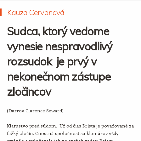
Kauza Cervanová
Sudca, ktorý vedome
vynesie nespravodlivý
rozsudok je prvý v
nekonečnom zástupe
zločincov
(Darrov Clarence Seward)
Klamstvo pred súdom. Už od čias Krista je považované za
ťažký zločin. Cnostná spoločnosť sa klamárov vždy
stránila a vylučovala ich zo svojich radov. Pojem