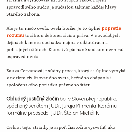
spravodlivého sudcu je súčasťou takmer každej hlavy
Starého zákona.
Ale je tu niečo oveľa, oveľa horšie. Je to úplné
popretie
rozumu
totálnou dehonestáciou práva. V novodobých
dejinách k nemu dochádza najmä v diktatúrach a
policajných štátoch. Klamstvá páchané sudcom neznesú
ospravedlnenia.
Kauza Cervanová je súdny proces, ktorý sa úplne vymyká
z noriem civilizovaného sveta, bežného chápania i
spoločenského poriadku právneho štátu.
Obludný justičný zločin
bol v Slovenskej republike
spáchaný senátom JUDr. Juraja Klimenta, ktorému
formálne predsedal JUDr. Štefan Michálik.
Cieľom tejto stránky je aspoň čiastočne vysvetliť, ako