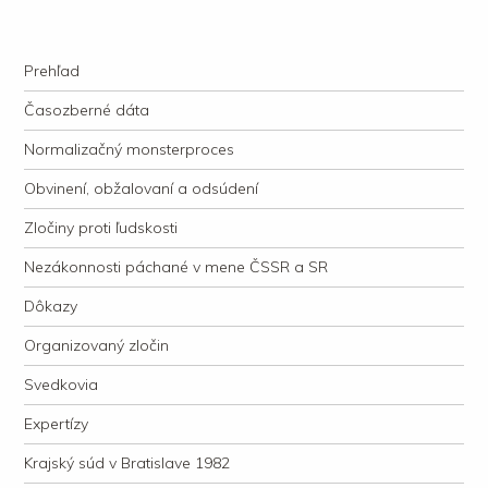
kauzacervanova.sk
Najdlhšie trvajúci, dodnes nevyjasnený súdny proces v dejnách slovenskej
Navigation
justície
Skip to content
Prehľad
Časozberné dáta
Normalizačný monsterproces
Obvinení, obžalovaní a odsúdení
Zločiny proti ľudskosti
Nezákonnosti páchané v mene ČSSR a SR
Dôkazy
Organizovaný zločin
Svedkovia
Expertízy
Krajský súd v Bratislave 1982