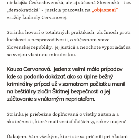
niekdajšia Československá, ale aj súčasná Slovenská – tzv.
„demokratická“ - justícia pracovala na
„objasnení“
vraždy Ľudmily Cervanovej.
Stránka hovorí o totalitných praktikách, zločinoch proti
ľudskosti a nespravodlivosti, o súčasnom stave
Slovenskej republiky, jej justícii a neochote vyporiadať sa
so svojou vlastnou minulosťou.
Kauza Cervanová. Jeden z veľmi mála prípadov
kde sa podarilo dokázať, ako sa úplne bežný
kriminálny prípad už v samotnom počiatku menil
na beštiálny zločin Štátnej bezpečnosti a jej
zúčtovanie s vnútorným nepriateľom.
Stránka je priebežne doplňovaná o všetky zistenia a
skutočnosti, ktoré mali zostať ďalších 35 rokov utajené.
Ďakujem. Vám všetkým, ktorí ste sa pričinili pri hľadaní