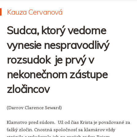
Kauza Cervanová
Sudca, ktorý vedome
vynesie nespravodlivý
rozsudok je prvý v
nekonečnom zástupe
zločincov
(Darrov Clarence Seward)
Klamstvo pred súdom. Už od čias Krista je považované za
ťažký zločin. Cnostná spoločnosť sa klamárov vždy
stránila a vylučovala ich zo svojich radov. Pojem