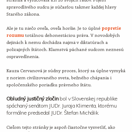
spravodlivého sudcu je súčasťou takmer každej hlavy
Starého zákona.
Ale je tu niečo oveľa, oveľa horšie. Je to úplné
popretie
rozumu
totálnou dehonestáciou práva. V novodobých
dejinách k nemu dochádza najmä v diktatúrach a
policajných štátoch. Klamstvá páchané sudcom neznesú
ospravedlnenia.
Kauza Cervanová je súdny proces, ktorý sa úplne vymyká
z noriem civilizovaného sveta, bežného chápania i
spoločenského poriadku právneho štátu.
Obludný justičný zločin
bol v Slovenskej republike
spáchaný senátom JUDr. Juraja Klimenta, ktorému
formálne predsedal JUDr. Štefan Michálik.
Cieľom tejto stránky je aspoň čiastočne vysvetliť, ako