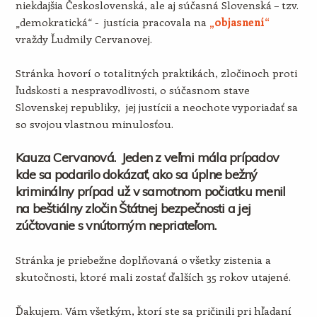
niekdajšia Československá, ale aj súčasná Slovenská – tzv.
„demokratická“ - justícia pracovala na
„objasnení“
vraždy Ľudmily Cervanovej.
Stránka hovorí o totalitných praktikách, zločinoch proti
ľudskosti a nespravodlivosti, o súčasnom stave
Slovenskej republiky, jej justícii a neochote vyporiadať sa
so svojou vlastnou minulosťou.
Kauza Cervanová. Jeden z veľmi mála prípadov
kde sa podarilo dokázať, ako sa úplne bežný
kriminálny prípad už v samotnom počiatku menil
na beštiálny zločin Štátnej bezpečnosti a jej
zúčtovanie s vnútorným nepriateľom.
Stránka je priebežne doplňovaná o všetky zistenia a
skutočnosti, ktoré mali zostať ďalších 35 rokov utajené.
Ďakujem. Vám všetkým, ktorí ste sa pričinili pri hľadaní