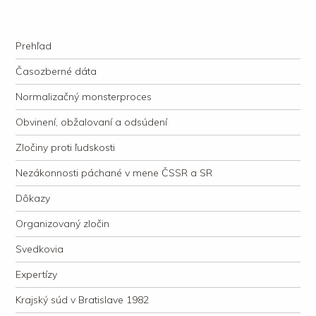
kauzacervanova.sk
Najdlhšie trvajúci, dodnes nevyjasnený súdny proces v dejnách slovenskej
Navigation
justície
Skip to content
Prehľad
Časozberné dáta
Normalizačný monsterproces
Obvinení, obžalovaní a odsúdení
Zločiny proti ľudskosti
Nezákonnosti páchané v mene ČSSR a SR
Dôkazy
Organizovaný zločin
Svedkovia
Expertízy
Krajský súd v Bratislave 1982