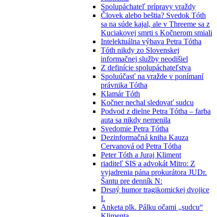
Spolupáchateľ prípravy vraždy
Človek alebo beštia? Svedok Tóth
sa na súde kajal, ale v Threeme sa z
Kuciakovej smrti s Kočnerom smiali
Intelektuálna výbava Petra Tótha
Tóth nikdy zo Slovenskej
informačnej služby neodišiel
Z definície spolupáchateľstva
Spoluúčasť na vražde v ponímaní
právnika Tótha
Klamár Tóth
Kočner nechal sledovať sudcu
Podvod z dielne Petra Tótha – farba
auta sa nikdy nemenila
Svedomie Petra Tótha
Dezinformačná kniha Kauza
Cervanová od Petra Tótha
Peter Tóth a Juraj Kliment
riaditeľ SIS a advokát Mitro: Z
vyjadrenia pána prokurátora JUDr.
Šantu pre denník N:
Drsný humor tragikomickej dvojice
I.
Anketa plk. Pálku očami „sudcu“
Klimenta