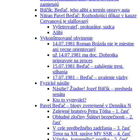
zamietajú
Bilčík: Beďač, jeho alibi a termín opravy auta
Nitran Pavel Beďač: Rozhodujúci dôkaz v kauze
Cervanová je sfalšovaný
Vyšetrovateľ, prokurátor, sudca
Alibi
Vykonštruované obvinenie
14.07.1981 Roman Brázda nie je miestne
ani vecne orientovaný
už 14.07.1981 ma doc. Dobrotka
pripravuje na proces
15.07.1981 Beďač – zahájenie trest.
stíhania
17.07.1981 – Beďač – uvalenie väzby
Fyzické násilie
Násilie? Žiadne! Jozef Bilčík – predseda
senátu
Kto to vymyslel?
Pavel Beďač – blogy zverejnené v Denníku N
Zglejené bratstvo Petra Tótha – 1. časť
Obludné zločiny Štátnej bezpečnosti – 2.
časť
V cele predbežného zadržania – 3. časť
Teror na XII. správe MV SSR – 4. časť
Výroba „korunného“ svedka – 5. časť