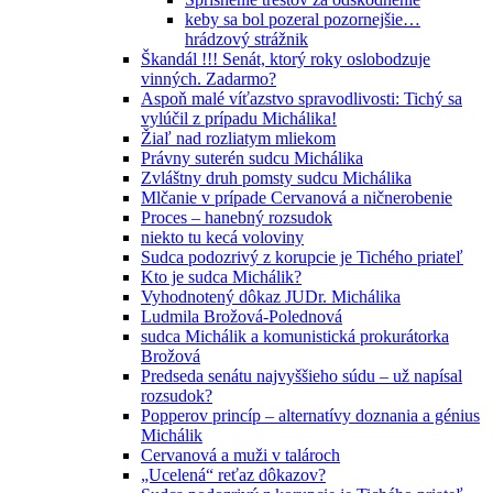
keby sa bol pozeral pozornejšie…
hrádzový strážnik
Škandál !!! Senát, ktorý roky oslobodzuje
vinných. Zadarmo?
Aspoň malé víťazstvo spravodlivosti: Tichý sa
vylúčil z prípadu Michálika!
Žiaľ nad rozliatym mliekom
Právny suterén sudcu Michálika
Zvláštny druh pomsty sudcu Michálika
Mlčanie v prípade Cervanová a ničnerobenie
Proces – hanebný rozsudok
niekto tu kecá voloviny
Sudca podozrivý z korupcie je Tichého priateľ
Kto je sudca Michálik?
Vyhodnotený dôkaz JUDr. Michálika
Ludmila Brožová-Polednová
sudca Michálik a komunistická prokurátorka
Brožová
Predseda senátu najvyššieho súdu – už napísal
rozsudok?
Popperov princíp – alternatívy doznania a génius
Michálik
Cervanová a muži v talároch
„Ucelená“ reťaz dôkazov?