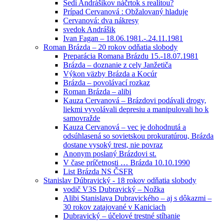
Sedí Andrášikov náčrtok s realitou?
Prípad Cervanová : Obžalovaný hladuje
Cervanová: dva nákresy
svedok Andrášik
Ivan Fagan – 18.06.1981.-.24.11.1981
Roman Brázda – 20 rokov odňatia slobody
Preparácia Romana Brázdu 15.-18.07.1981
Brázda – doznanie z cely Janžetiča
Výkon väzby Brázda a Kocúr
Brázda – povolávací rozkaz
Roman Brázda – alibi
Kauza Cervanová – Brázdovi podávali drogy,
liekmi vyvolávali depresiu a manipulovali ho k
samovražde
Kauza Cervanová – vec je dohodnutá a
odsúhlasená so sovietskou prokuratúrou, Brázda
dostane vysoký trest, nie povraz
Anonym poslaný Brázdovi st.
V čase príčetnosti … Brázda 10.10.1990
List Brázda NS ČSFR
Stanislav Dúbravický - 18 rokov odňatia slobody
vodič V3S Dubravický – Nožka
Alibi Stanislava Dubravického – aj s dôkazmi –
30 rokov zatajované v Kaniciach
Dubravický – účelové trestné stíhanie