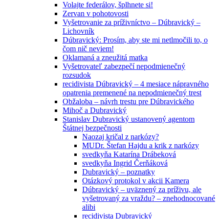
Volajte federálov, šplhnete si!
Zervan v pohotovosti
Vyšetrovanie za príživníctvo – Dúbravický –
Lichovník
Dúbravický: Prosím, aby ste mi netlmočili to, o
čom nič neviem!
Oklamaná a zneužitá matka
Vyšetrovateľ zabezpečí nepodmienečný
rozsudok
recidivista Dúbravický – 4 mesiace nápravného
opatrenia premenené na nepodmienečný trest
Obžaloba – návrh trestu pre Dúbravického
Mihoč a Dubravický
Stanislav Dubravický ustanovený agentom
Štátnej bezpečnosti
Naozaj kričal z narkózy?
MUDr. Štefan Hajdu a krik z narkózy
svedkyňa Katarína Drábeková
svedkyňa Ingrid Čerňáková
Dubravický – poznatky
Otázkový protokol v akcii Kamera
Dúbravický – uväznený za príživu, ale
vyšetrovaný za vraždu? – znehodnocované
alibi
recidivista Dubravický