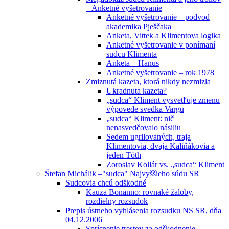
– Anketné vyšetrovanie
Anketné vyšetrovanie – podvod
akademika Pješčaka
Anketa, Vittek a Klimentova logika
Anketné vyšetrovanie v ponímaní
sudcu Klimenta
Anketa – Hanus
Anketné vyšetrovanie – rok 1978
Zmiznutá kazeta, ktorá nikdy nezmizla
Ukradnuta kazeta?
„sudca“ Kliment vysvetľuje zmenu
výpovede svedka Vargu
„sudca“ Kliment: nič
nenasvedčovalo násiliu
Sedem ugrilovaných, traja
Klimentovia, dvaja Kaliňákovia a
jeden Tóth
Zoroslav Kollár vs. „sudca“ Kliment
Štefan Michálik –"sudca" Najvyššieho súdu SR
Sudcovia chcú odškodné
Kauza Bonanno: rovnaké žaloby,
rozdielny rozsudok
Prepis ústneho vyhlásenia rozsudku NS SR, dňa
04.12.2006
Sprísnenie trestov za odškodnenie