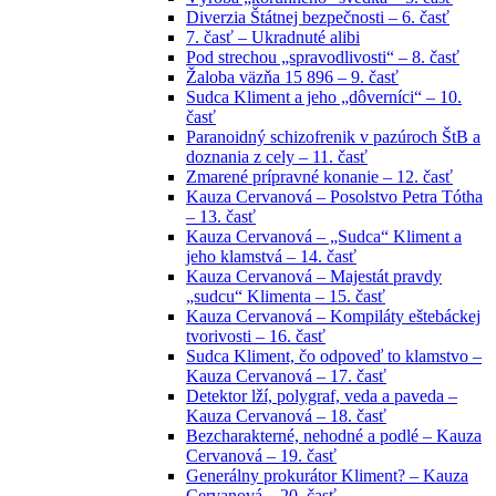
Diverzia Štátnej bezpečnosti – 6. časť
7. časť – Ukradnuté alibi
Pod strechou „spravodlivosti“ – 8. časť
Žaloba väzňa 15 896 – 9. časť
Sudca Kliment a jeho „dôverníci“ – 10.
časť
Paranoidný schizofrenik v pazúroch ŠtB a
doznania z cely – 11. časť
Zmarené prípravné konanie – 12. časť
Kauza Cervanová – Posolstvo Petra Tótha
– 13. časť
Kauza Cervanová – „Sudca“ Kliment a
jeho klamstvá – 14. časť
Kauza Cervanová – Majestát pravdy
„sudcu“ Klimenta – 15. časť
Kauza Cervanová – Kompiláty eštebáckej
tvorivosti – 16. časť
Sudca Kliment, čo odpoveď to klamstvo –
Kauza Cervanová – 17. časť
Detektor lží, polygraf, veda a paveda –
Kauza Cervanová – 18. časť
Bezcharakterné, nehodné a podlé – Kauza
Cervanová – 19. časť
Generálny prokurátor Kliment? – Kauza
Cervanová – 20. časť