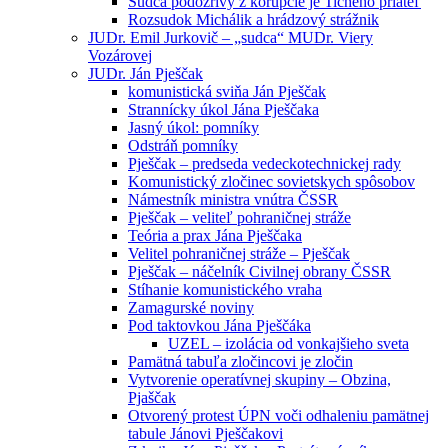
Sudca podozrivý z korupcie je Tichého priateľ
Rozsudok Michálik a hrádzový strážnik
JUDr. Emil Jurkovič – „sudca“ MUDr. Viery
Vozárovej
JUDr. Ján Pješčak
komunistická sviňa Ján Pješčak
Strannícky úkol Jána Pješčaka
Jasný úkol: pomníky
Odstráň pomníky
Pješčak – predseda vedeckotechnickej rady
Komunistický zločinec sovietskych spôsobov
Námestník ministra vnútra ČSSR
Pješčak – veliteľ pohraničnej stráže
Teória a prax Jána Pješčaka
Velitel pohraničnej stráže – Pješčak
Pješčak – náčelník Civilnej obrany ČSSR
Stíhanie komunistického vraha
Zamagurské noviny
Pod taktovkou Jána Pješčáka
UZEL – izolácia od vonkajšieho sveta
Pamätná tabuľa zločincovi je zločin
Vytvorenie operatívnej skupiny – Obzina,
Pjaščak
Otvorený protest ÚPN voči odhaleniu pamätnej
tabule Jánovi Pješčakovi