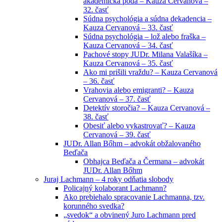
akademická pôda – Kauza Cervanová –
32. časť
Súdna psychológia a súdna dekadencia –
Kauza Cervanová – 33. časť
Súdna psychológia – lož alebo fraška –
Kauza Cervanová – 34. časť
Pachové stopy JUDr. Milana Valašíka –
Kauza Cervanová – 35. časť
Ako mi prišili vraždu? – Kauza Cervanová
– 36. časť
Vrahovia alebo emigranti? – Kauza
Cervanová – 37. časť
Detektív storočia? – Kauza Cervanová –
38. časť
Obesiť alebo vykastrovať? – Kauza
Cervanová – 39. časť
JUDr. Allan Bőhm – advokát obžalovaného
Beďača
Obhajca Beďača a Čermana – advokát
JUDr. Allan Bőhm
Juraj Lachmann – 4 roky odňatia slobody
Policajný kolaborant Lachmann?
Ako prebiehalo spracovanie Lachmanna, tzv.
korunného svedka?
„svedok“ a obvinený Juro Lachmann pred