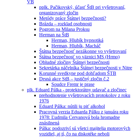
VB
pplk. Pačikovský, účasť ŠtB pri vyšetrovaní,
organizovaný zločin
Metódy práce Štátnej bezpečnosti?
Brázda – rozklad osobnosti
Pogrom na Milana Proksu
Herman na ŠtB
Herman, Hlubík hypnotiká
Herman, Hlubík, Macháč
Štátna bezpečnosť nezákonne vo vyšetrovaní
Śtátna bezpečnosť vo väznici MS (Hrmo)
Obludné zločiny Štátnej bezpečnosti
Sekretárka náčelníka Štátnej bezpečnosti v Nitre
Korunné svedkyne pod dohľadom ŠTB
Drsná akce StB – justičný zločin č.2
Soudce Fremr je prase
plk. Eduard Pálka - protektorátny udavač a zločinec
prehodnotenie vyšetrovacích protokolov z roku
1976
Eduard Pálka: nútili ju piť alkohol
Pracovná verzia Eduarda Pálku z januára roku
1978: Ľudmila Cervanová bola hromadne
znásilnená
Pálka: podozriví sú všetci majitelia motorových
vozidiel, aj tí, čo na diskotéke neboli