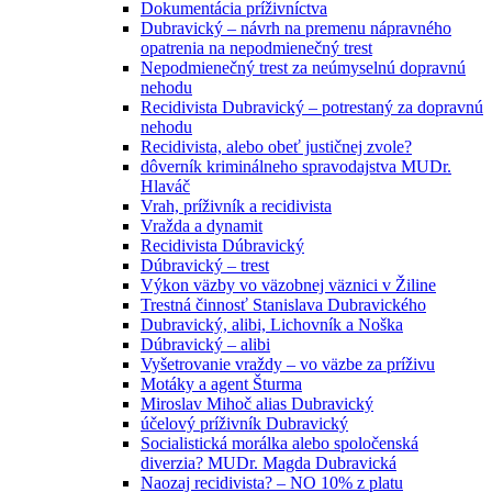
Dokumentácia príživníctva
Dubravický – návrh na premenu nápravného
opatrenia na nepodmienečný trest
Nepodmienečný trest za neúmyselnú dopravnú
nehodu
Recidivista Dubravický – potrestaný za dopravnú
nehodu
Recidivista, alebo obeť justičnej zvole?
dôverník kriminálneho spravodajstva MUDr.
Hlaváč
Vrah, príživník a recidivista
Vražda a dynamit
Recidivista Dúbravický
Dúbravický – trest
Výkon väzby vo väzobnej väznici v Žiline
Trestná činnosť Stanislava Dubravického
Dubravický, alibi, Lichovník a Noška
Dúbravický – alibi
Vyšetrovanie vraždy – vo väzbe za príživu
Motáky a agent Šturma
Miroslav Mihoč alias Dubravický
účelový príživník Dubravický
Socialistická morálka alebo spoločenská
diverzia? MUDr. Magda Dubravická
Naozaj recidivista? – NO 10% z platu