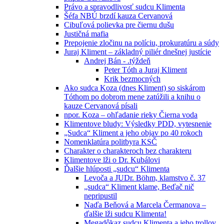
Právo a spravodlivosť sudcu Klimenta
Šéfa NBÚ brzdí kauza Cervanová
Cibuľová polievka pre čiernu dušu
Justičná mafia
Prepojenie zločinu na políciu, prokuratúru a súdy
Juraj Kliment – základný piliér dnešnej justície
Andrej Bán - .týždeň
Peter Tóth a Juraj Kliment
Krik bezmocných
Ako sudca Koza (dnes Kliment) so siskárom
Tóthom po dobrom mene zatúžili a knihu o
kauze Cervanová písali
npor. Koza – ohľadanie rieky Čierna voda
Klimentove bludy: Výsledky PDD, vytesnenie
„Sudca“ Kliment a jeho objav po 40 rokoch
Nomenklatúra politbyra KSČ
Charakter o charakteroch bez charakteru
Klimentove lži o Dr. Kubálovi
Ďalšie hlúposti „sudcu“ Klimenta
Levoča a JUDr. Böhm, klamstvo č. 37
„sudca“ Kliment klame, Beďač nič
nepripustil
Naďa Beňová a Marcela Čermanova –
ďalšie lži sudcu Klimenta!
Megadôkaz sudcu Klimenta a jeho trollov