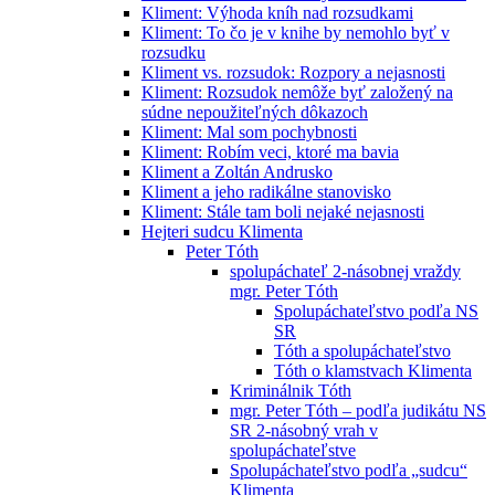
Kliment: Výhoda kníh nad rozsudkami
Kliment: To čo je v knihe by nemohlo byť v
rozsudku
Kliment vs. rozsudok: Rozpory a nejasnosti
Kliment: Rozsudok nemôže byť založený na
súdne nepoužiteľných dôkazoch
Kliment: Mal som pochybnosti
Kliment: Robím veci, ktoré ma bavia
Kliment a Zoltán Andrusko
Kliment a jeho radikálne stanovisko
Kliment: Stále tam boli nejaké nejasnosti
Hejteri sudcu Klimenta
Peter Tóth
spolupáchateľ 2-násobnej vraždy
mgr. Peter Tóth
Spolupáchateľstvo podľa NS
SR
Tóth a spolupáchateľstvo
Tóth o klamstvach Klimenta
Kriminálnik Tóth
mgr. Peter Tóth – podľa judikátu NS
SR 2-násobný vrah v
spolupáchateľstve
Spolupáchateľstvo podľa „sudcu“
Klimenta