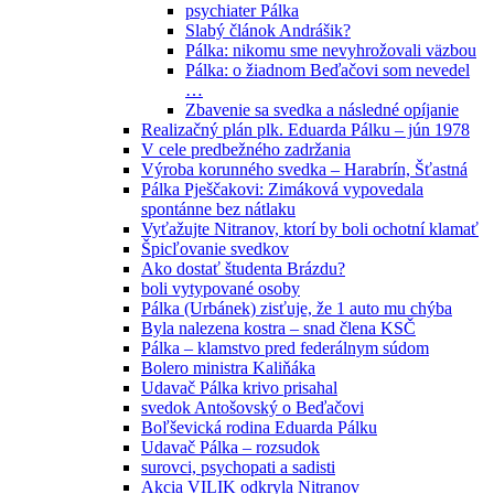
psychiater Pálka
Slabý článok Andrášik?
Pálka: nikomu sme nevyhrožovali väzbou
Pálka: o žiadnom Beďačovi som nevedel
…
Zbavenie sa svedka a následné opíjanie
Realizačný plán plk. Eduarda Pálku – jún 1978
V cele predbežného zadržania
Výroba korunného svedka – Harabrín, Šťastná
Pálka Pješčakovi: Zimáková vypovedala
spontánne bez nátlaku
Vyťažujte Nitranov, ktorí by boli ochotní klamať
Špicľovanie svedkov
Ako dostať študenta Brázdu?
boli vytypované osoby
Pálka (Urbánek) zisťuje, že 1 auto mu chýba
Byla nalezena kostra – snad člena KSČ
Pálka – klamstvo pred federálnym súdom
Bolero ministra Kaliňáka
Udavač Pálka krivo prisahal
svedok Antošovský o Beďačovi
Boľševická rodina Eduarda Pálku
Udavač Pálka – rozsudok
surovci, psychopati a sadisti
Akcia VILIK odkryla Nitranov