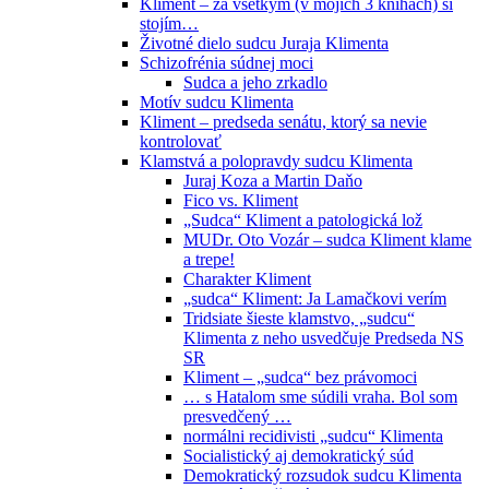
Kliment – za všetkým (v mojich 3 knihách) si
stojím…
Životné dielo sudcu Juraja Klimenta
Schizofrénia súdnej moci
Sudca a jeho zrkadlo
Motív sudcu Klimenta
Kliment – predseda senátu, ktorý sa nevie
kontrolovať
Klamstvá a polopravdy sudcu Klimenta
Juraj Koza a Martin Daňo
Fico vs. Kliment
„Sudca“ Kliment a patologická lož
MUDr. Oto Vozár – sudca Kliment klame
a trepe!
Charakter Kliment
„sudca“ Kliment: Ja Lamačkovi verím
Tridsiate šieste klamstvo, „sudcu“
Klimenta z neho usvedčuje Predseda NS
SR
Kliment – „sudca“ bez právomoci
… s Hatalom sme súdili vraha. Bol som
presvedčený …
normálni recidivisti „sudcu“ Klimenta
Socialistický aj demokratický súd
Demokratický rozsudok sudcu Klimenta