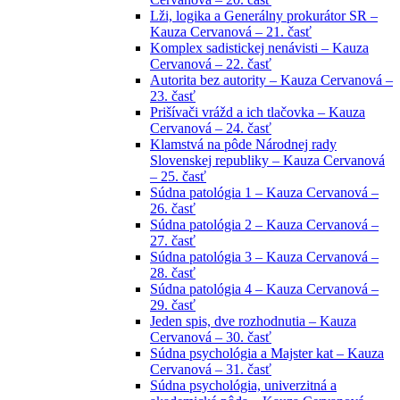
Lži, logika a Generálny prokurátor SR –
Kauza Cervanová – 21. časť
Komplex sadistickej nenávisti – Kauza
Cervanová – 22. časť
Autorita bez autority – Kauza Cervanová –
23. časť
Prišívači vrážd a ich tlačovka – Kauza
Cervanová – 24. časť
Klamstvá na pôde Národnej rady
Slovenskej republiky – Kauza Cervanová
– 25. časť
Súdna patológia 1 – Kauza Cervanová –
26. časť
Súdna patológia 2 – Kauza Cervanová –
27. časť
Súdna patológia 3 – Kauza Cervanová –
28. časť
Súdna patológia 4 – Kauza Cervanová –
29. časť
Jeden spis, dve rozhodnutia – Kauza
Cervanová – 30. časť
Súdna psychológia a Majster kat – Kauza
Cervanová – 31. časť
Súdna psychológia, univerzitná a