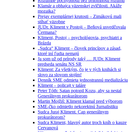
Rozumné pochybnosti bez prítomnosti rozumu
Klamár a obhajca väzenskej zvlčilosti. Akáže
mozaika?
Prejav exemplárnej krutosti – Zimákovú mali
stíhať väzobne
JUDr. Kliment v Postoji – Beňová usvedčovala
Čermana?
Kliment, Postoj – psychológovia, psychiatri a
Brázda
„Sudca“ Kliment – človek princípov a zásad,
ktoré iní ľudia nemajú
Ja som už od prírody taký … JUDr. Kliment
predseda senátu NS SR
Kliment: Za všetkým, čo je v tých knihách si
slovo za slovom stojím!
Denník SME odmieta jednostrannú medializáciu
Kliment – policajt v taláre
Peter Tóth: Satan potopil Kozu, aby sa nestal
Generálnym prokurátorom
Martin Mojžiš: Kliment klamal pred výborom
SME-čko odmietlo nekorektnú žurnalistiku
Sudca Juraj Kliment. Cap generálnym
prokurátorom?
Sudca Kliment, hlavný autor troch kníh o kauze
Cervanová