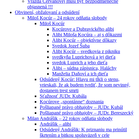
Vražda Cervanovej musí byť bezpodmienečne
objasnená !!!
Obvinení, obžalovaní a odsúdení
Miloš Kocúr – 24 rokov odňatia slobody
Miloš Kocúr
Kocúrove a Dubravického alibi
Alibi Miloša Kocúra – aj s dôkazmi
Alibi Kocúr – objektívne dôkazy
Svedok Jozef Šuba
Alibi Kocúr – svedkovia z pikniku
svedkyňa Luprichová a jej dieťa
svedok Luprich a jeho dieťa
Alibi – súdna zápisnica, Haláchy
Manželia Daňoví a ich dieťa
Odsúdený Kocúr: Hlavu mi tĺkli o stenu,
vrieskali, že ak budem tvrdiť, že som nevinný,
dostanem trest smrti
Sťažnosť JUDr. Kubála
Kocúrove „spontánne“ doznania
Pošliapané právo obhajoby – JUDr. Kubál
Pošliapané právo obhajoby – JUDr. Bereszecký
Milan Andrášik – 22 rokov odňatia slobody
Andrášik – alibi
Odsúdený Andrášik: K priznaniu ma prinútil
škrtením a bitkou spoluväzeň v cele