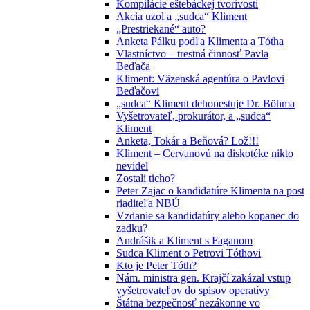
Kompilácie eštebáckej tvorivosti
Akcia uzol a „sudca“ Kliment
„Prestriekané“ auto?
Anketa Pálku podľa Klimenta a Tótha
Vlastníctvo – trestná činnosť Pavla
Beďača
Kliment: Väzenská agentúra o Pavlovi
Beďačovi
„sudca“ Kliment dehonestuje Dr. Böhma
Vyšetrovateľ, prokurátor, a „sudca“
Kliment
Anketa, Tokár a Beňová? Lož!!!
Kliment – Cervanovú na diskotéke nikto
nevidel
Zostali ticho?
Peter Zajac o kandidatúre Klimenta na post
riaditeľa NBÚ
Vzdanie sa kandidatúry alebo kopanec do
zadku?
Andrášik a Kliment s Faganom
Sudca Kliment o Petrovi Tóthovi
Kto je Peter Tóth?
Nám. ministra gen. Krajčí zakázal vstup
vyšetrovateľov do spisov operatívy
Štátna bezpečnosť nezákonne vo