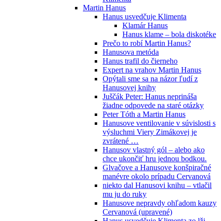
Martin Hanus
Hanus usvedčuje Klimenta
Klamár Hanus
Hanus klame – bola diskotéke
Prečo to robí Martin Hanus?
Hanusova metóda
Hanus trafil do čierneho
Expert na vrahov Martin Hanus
Opýtali sme sa na názor ľudí z
Hanusovej knihy
Juščák Peter: Hanus neprináša
žiadne odpovede na staré otázky
Peter Tóth a Martin Hanus
Hanusove ventilovanie v súvislosti s
výsluchmi Viery Zimákovej je
zvrátené …
Hanusov vlastný gól – alebo ako
chce ukončiť hru jednou bodkou.
Glvačove a Hanusove konšpiračné
manévre okolo prípadu Cervanová
niekto dal Hanusovi knihu – vtlačil
mu ju do ruky
Hanusove nepravdy ohľadom kauzy
Cervanová (upravené)
Hanus usvedčuje Klimenta zo lži