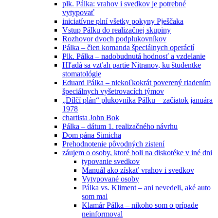
plk. Pálka: vrahov i svedkov je potrebné
vytypovať
iniciatívne plní všetky pokyny Pješčaka
Vstup Pálku do realizačnej skupiny
Rozhovor dvoch podplukovníkov
Pálka – člen komanda špeciálnych operácií
Plk. Pálka – nadobudnutá hodnosť a vzdelanie
Hľadá sa vzťah partie Nitranov, ku študentke
stomatológie
Eduard Pálka – niekoľkokrát poverený riadením
špeciálnych vyšetrovacích týmov
„Dílčí plán“ plukovníka Pálku – začiatok januára
1978
chartista John Bok
Pálka – dátum 1. realizačného návrhu
Dom pána Simicha
Prehodnotenie pôvodných zistení
záujem o osoby, ktoré boli na diskotéke v iné dni
typovanie svedkov
Manuál ako získať vrahov i svedkov
Vytypované osoby
Pálka vs. Kliment – ani nevedeli, aké auto
som mal
Klamár Pálka – nikoho som o prípade
neinformoval