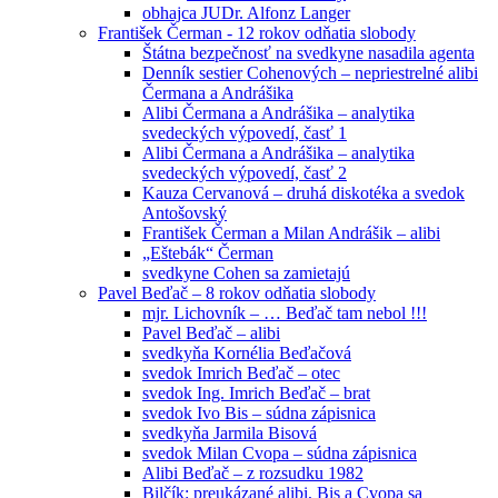
obhajca JUDr. Alfonz Langer
František Čerman - 12 rokov odňatia slobody
Štátna bezpečnosť na svedkyne nasadila agenta
Denník sestier Cohenových – nepriestrelné alibi
Čermana a Andrášika
Alibi Čermana a Andrášika – analytika
svedeckých výpovedí, časť 1
Alibi Čermana a Andrášika – analytika
svedeckých výpovedí, časť 2
Kauza Cervanová – druhá diskotéka a svedok
Antošovský
František Čerman a Milan Andrášik – alibi
„Eštebák“ Čerman
svedkyne Cohen sa zamietajú
Pavel Beďač – 8 rokov odňatia slobody
mjr. Lichovník – … Beďač tam nebol !!!
Pavel Beďač – alibi
svedkyňa Kornélia Beďačová
svedok Imrich Beďač – otec
svedok Ing. Imrich Beďač – brat
svedok Ivo Bis – súdna zápisnica
svedkyňa Jarmila Bisová
svedok Milan Cvopa – súdna zápisnica
Alibi Beďač – z rozsudku 1982
Bilčík: preukázané alibi, Bis a Cvopa sa