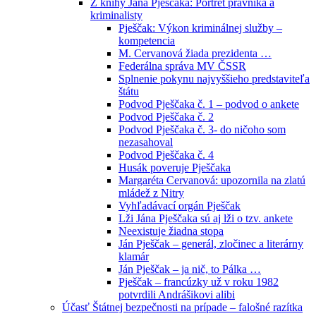
Z knihy Jána Pješčaka: Portrét právníka a
kriminalisty
Pješčak: Výkon kriminálnej služby –
kompetencia
M. Cervanová žiada prezidenta …
Federálna správa MV ČSSR
Splnenie pokynu najvyššieho predstaviteľa
štátu
Podvod Pješčaka č. 1 – podvod o ankete
Podvod Pješčaka č. 2
Podvod Pješčaka č. 3- do ničoho som
nezasahoval
Podvod Pješčaka č. 4
Husák poveruje Pješčaka
Margaréta Cervanová: upozornila na zlatú
mládež z Nitry
Vyhľadávací orgán Pješčak
Lži Jána Pješčaka sú aj lži o tzv. ankete
Neexistuje žiadna stopa
Ján Pješčak – generál, zločinec a literárny
klamár
Ján Pješčak – ja nič, to Pálka …
Pješčak – francúzky už v roku 1982
potvrdili Andrášikovi alibi
Účasť Štátnej bezpečnosti na prípade – falošné razítka