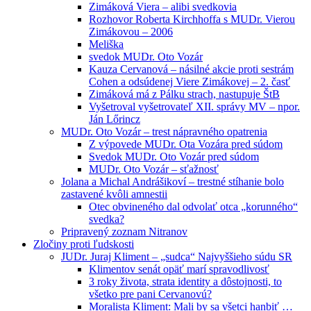
Zimáková Viera – alibi svedkovia
Rozhovor Roberta Kirchhoffa s MUDr. Vierou
Zimákovou – 2006
Meliška
svedok MUDr. Oto Vozár
Kauza Cervanová – násilné akcie proti sestrám
Cohen a odsúdenej Viere Zimákovej – 2. časť
Zimáková má z Pálku strach, nastupuje ŠtB
Vyšetroval vyšetrovateľ XII. správy MV – npor.
Ján Lőrincz
MUDr. Oto Vozár – trest nápravného opatrenia
Z výpovede MUDr. Ota Vozára pred súdom
Svedok MUDr. Oto Vozár pred súdom
MUDr. Oto Vozár – sťažnosť
Jolana a Michal Andrášikoví – trestné stíhanie bolo
zastavené kvôli amnestii
Otec obvineného dal odvolať otca „korunného“
svedka?
Pripravený zoznam Nitranov
Zločiny proti ľudskosti
JUDr. Juraj Kliment – „sudca“ Najvyššieho súdu SR
Klimentov senát opäť marí spravodlivosť
3 roky života, strata identity a dôstojnosti, to
všetko pre pani Cervanovú?
Moralista Kliment: Mali by sa všetci hanbiť …