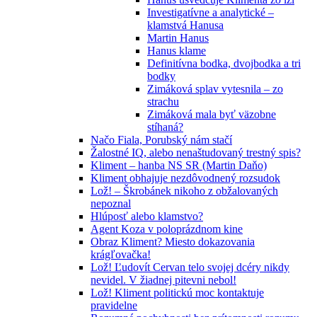
Investigatívne a analytické –
klamstvá Hanusa
Martin Hanus
Hanus klame
Definitívna bodka, dvojbodka a tri
bodky
Zimáková splav vytesnila – zo
strachu
Zimáková mala byť väzobne
stíhaná?
Načo Fiala, Porubský nám stačí
Žalostné IQ, alebo nenaštudovaný trestný spis?
Kliment – hanba NS SR (Martin Daňo)
Kliment obhajuje nezdôvodnený rozsudok
Lož! – Škrobánek nikoho z obžalovaných
nepoznal
Hlúposť alebo klamstvo?
Agent Koza v poloprázdnom kine
Obraz Kliment? Miesto dokazovania
krágľovačka!
Lož! Ľudovít Cervan telo svojej dcéry nikdy
nevidel. V žiadnej pitevni nebol!
Lož! Kliment politickú moc kontaktuje
pravidelne