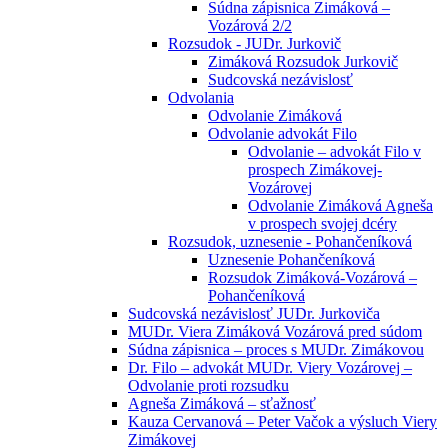
Súdna zápisnica Zimáková –
Vozárová 2/2
Rozsudok - JUDr. Jurkovič
Zimáková Rozsudok Jurkovič
Sudcovská nezávislosť
Odvolania
Odvolanie Zimáková
Odvolanie advokát Filo
Odvolanie – advokát Filo v
prospech Zimákovej-
Vozárovej
Odvolanie Zimáková Agneša
v prospech svojej dcéry
Rozsudok, uznesenie - Pohančeníková
Uznesenie Pohančeníková
Rozsudok Zimáková-Vozárová –
Pohančeníková
Sudcovská nezávislosť JUDr. Jurkoviča
MUDr. Viera Zimáková Vozárová pred súdom
Súdna zápisnica – proces s MUDr. Zimákovou
Dr. Filo – advokát MUDr. Viery Vozárovej –
Odvolanie proti rozsudku
Agneša Zimáková – sťažnosť
Kauza Cervanová – Peter Vačok a výsluch Viery
Zimákovej