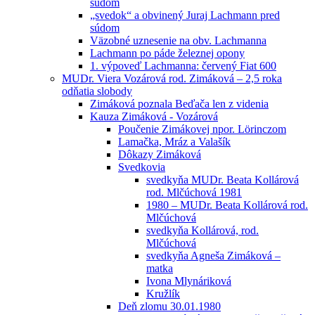
súdom
„svedok“ a obvinený Juraj Lachmann pred
súdom
Väzobné uznesenie na obv. Lachmanna
Lachmann po páde železnej opony
1. výpoveď Lachmanna: červený Fiat 600
MUDr. Viera Vozárová rod. Zimáková – 2,5 roka
odňatia slobody
Zimáková poznala Beďača len z videnia
Kauza Zimáková - Vozárová
Poučenie Zimákovej npor. Lörinczom
Lamačka, Mráz a Valašík
Dôkazy Zimáková
Svedkovia
svedkyňa MUDr. Beata Kollárová
rod. Mlčúchová 1981
1980 – MUDr. Beata Kollárová rod.
Mlčúchová
svedkyňa Kollárová, rod.
Mlčúchová
svedkyňa Agneša Zimáková –
matka
Ivona Mlynáriková
Kružlík
Deň zlomu 30.01.1980