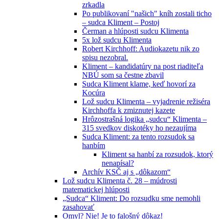
zrkadla
Po publikovaní "našich" kníh zostali ticho
– sudca Kliment – Postoj
Čerman a hlúposti sudcu Klimenta
5x lož sudcu Klimenta
Robert Kirchhoff: Audiokazetu nik zo
spisu nezobral.
Kliment – kandidatúry na post riaditeľa
NBÚ som sa čestne zbavil
Sudca Kliment klame, keď hovorí za
Kocúra
Lož sudcu Klimenta – vyjadrenie režiséra
Kirchhoffa k zmiznutej kazete
Hrôzostrašná logika „sudcu“ Klimenta –
315 svedkov diskotéky ho nezaujíma
Sudca Kliment: za tento rozsudok sa
hanbím
Kliment sa hanbí za rozsudok, ktorý
nenapísal?
Archív KSČ aj s „dôkazom“
Lož sudcu Klimenta č. 28 – múdrosti
matematickej hlúposti
„Sudca“ Kliment: Do rozsudku sme nemohli
zasahovať
Omyl? Nie! Je to falošný dôkaz!