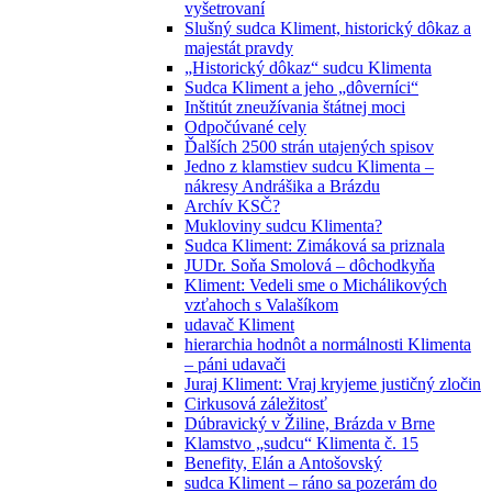
vyšetrovaní
Slušný sudca Kliment, historický dôkaz a
majestát pravdy
„Historický dôkaz“ sudcu Klimenta
Sudca Kliment a jeho „dôverníci“
Inštitút zneužívania štátnej moci
Odpočúvané cely
Ďalších 2500 strán utajených spisov
Jedno z klamstiev sudcu Klimenta –
nákresy Andrášika a Brázdu
Archív KSČ?
Mukloviny sudcu Klimenta?
Sudca Kliment: Zimáková sa priznala
JUDr. Soňa Smolová – dôchodkyňa
Kliment: Vedeli sme o Michálikových
vzťahoch s Valašíkom
udavač Kliment
hierarchia hodnôt a normálnosti Klimenta
– páni udavači
Juraj Kliment: Vraj kryjeme justičný zločin
Cirkusová záležitosť
Dúbravický v Žiline, Brázda v Brne
Klamstvo „sudcu“ Klimenta č. 15
Benefity, Elán a Antošovský
sudca Kliment – ráno sa pozerám do