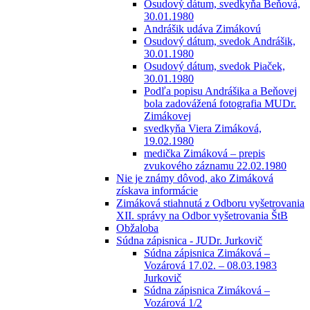
Osudový dátum, svedkyňa Beňová,
30.01.1980
Andrášik udáva Zimákovú
Osudový dátum, svedok Andrášik,
30.01.1980
Osudový dátum, svedok Piaček,
30.01.1980
Podľa popisu Andrášika a Beňovej
bola zadovážená fotografia MUDr.
Zimákovej
svedkyňa Viera Zimáková,
19.02.1980
medička Zimáková – prepis
zvukového záznamu 22.02.1980
Nie je známy dôvod, ako Zimáková
získava informácie
Zimáková stiahnutá z Odboru vyšetrovania
XII. správy na Odbor vyšetrovania ŠtB
Obžaloba
Súdna zápisnica - JUDr. Jurkovič
Súdna zápisnica Zimáková –
Vozárová 17.02. – 08.03.1983
Jurkovič
Súdna zápisnica Zimáková –
Vozárová 1/2