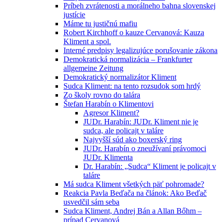
Príbeh zvrátenosti a morálneho bahna slovenskej
justície
Máme tu justičnú mafiu
Robert Kirchhoff o kauze Cervanová: Kauza
Kliment a spol.
Interné predpisy legalizujúce porušovanie zákona
Demokratická normalizácia – Frankfurter
allgemeine Zeitung
Demokratický normalizátor Kliment
Sudca Kliment: na tento rozsudok som hrdý
Zo školy rovno do talára
Štefan Harabín o Klimentovi
Agresor Kliment?
JUDr. Harabín: JUDr. Kliment nie je
sudca, ale policajt v taláre
Najvyšší súd ako boxerský ring
JUDr. Harabín o zneužívaní právomoci
JUDr. Klimenta
Dr. Harabín: „Sudca“ Kliment je policajt v
taláre
Má sudca Kliment všetkých päť pohromade?
Reakcia Pavla Beďača na článok: Ako Beďač
usvedčil sám seba
Sudca Kliment, Andrej Bán a Allan Bőhm –
prípad Cervanová